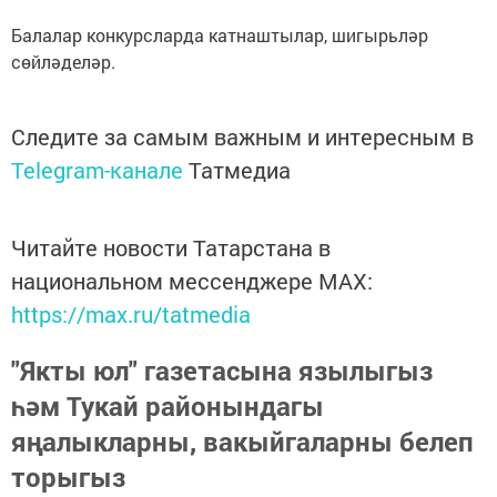
Балалар конкурсларда катнаштылар, шигырьләр
сөйләделәр.
Следите за самым важным и интересным в
Telegram-канале
Татмедиа
Читайте новости Татарстана в
национальном мессенджере MАХ:
https://max.ru/tatmedia
"Якты юл" газетасына язылыгыз
һәм Тукай районындагы
яңалыкларны, вакыйгаларны белеп
торыгыз