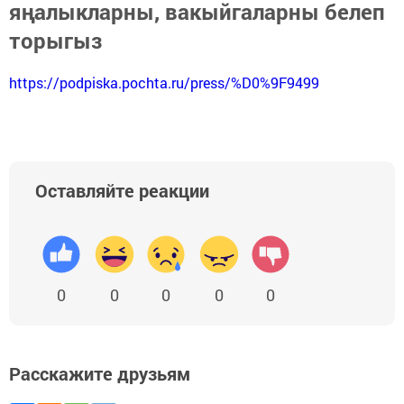
яңалыкларны, вакыйгаларны белеп
торыгыз
https://podpiska.pochta.ru/press/%D0%9F9499
Оставляйте реакции
0
0
0
0
0
Расскажите друзьям