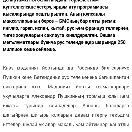
күптеллелекне үстерү, ярдәм итү программасы
кысаларында оештырылган. Аның күпсанлы
максатларының берсе – БМОның бар алты рәсми:
инглиз, гарәп, испан, кытай, рус һәм француз телләрнең
тигез хокукларын саклауга юнәлдерелгән. Оешма
мәгълүматлары буенча рус телендә җир шарында 250
миллион кеше сөйләшә.
Кнәз мәдәният йортында да Россиядә билгеләнүче
Пушкин көне, Бөтендөнья рус теле көненә багышланган
викторина үтте. Мәдәният йорты хезмәткәрләре
укучыларга Александр Пушкинның тормыш юлы һәм
иҗаты турында сөйләделәр. Аннары балаларга
шагыйрнең шигырь юлларын дәвам итәргә тәкъдим
иттеләр, шулай ук алар мәкаль һәм әйтемнәр, канатлы