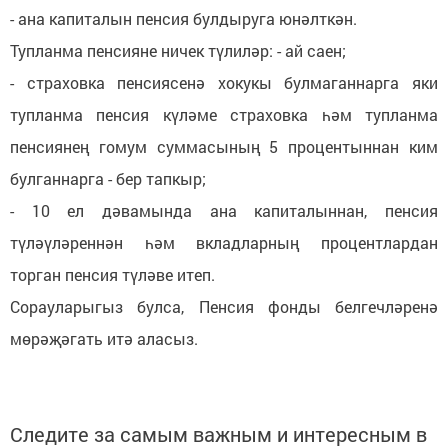
- ана капиталын пенсия булдыруга юнәлткән.
Тупланма пенсияне ничек түлиләр: - ай саен;
- страховка пенсиясенә хокукы булмаганнарга яки
тупланма пенсия күләме страховка һәм тупланма
пенсиянең гомум суммасының 5 процентыннан ким
булганнарга - бер тапкыр;
- 10 ел дәвамында ана капиталыннан, пенсия
түләүләреннән һәм вкладларның процентлардан
торган пенсия түләве итеп.
Сорауларыгыз булса, Пенсия фонды белгечләренә
мөрәҗәгать итә аласыз.
Следите за самым важным и интересным в