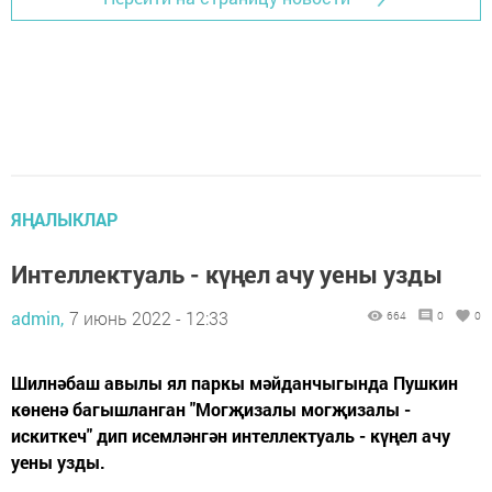
ЯҢАЛЫКЛАР
Интеллектуаль - күңел ачу уены узды
admin,
7 июнь 2022 - 12:33
664
0
0
Шилнәбаш авылы ял паркы мәйданчыгында Пушкин
көненә багышланган "Могҗизалы могҗизалы -
искиткеч" дип исемләнгән интеллектуаль - күңел ачу
уены узды.