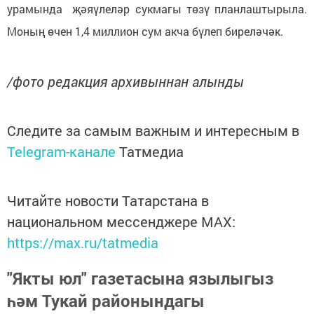
урамында җәяүлеләр сукмагы төзү планлаштырыла.
Моның өчен 1,4 миллион сум акча бүлеп биреләчәк.
/фото редакция архивыннан алынды
Следите за самым важным и интересным в
Telegram-канале
Татмедиа
Читайте новости Татарстана в
национальном мессенджере MАХ:
https://max.ru/tatmedia
"Якты юл" газетасына язылыгыз
һәм Тукай районындагы