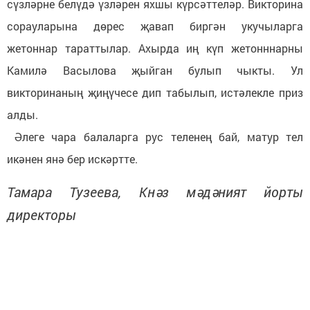
сүзләрне белүдә үзләрен яхшы күрсәттеләр. Викторина
сорауларына дөрес җавап биргән укучыларга
жетоннар тараттылар. Ахырда иң күп жетонннарны
Камилә Васылова җыйган булып чыкты. Ул
викторинаның җиңүчесе дип табылып, истәлекле приз
алды.
Әлеге чара балаларга рус теленең бай, матур тел
икәнен янә бер искәртте.
Тамара Тузеева, Кнәз мәдәният йорты
директоры