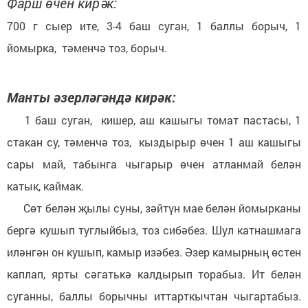
Фарш өчен кирәк:
700 г сыер ите, 3-4 баш суган, 1 баллы борыч, 1
йомырка, тәменчә тоз, борыч.
Манты әзерләгәндә кирәк:
1 баш суган, кишер, аш кашыгы томат пастасы, 1
стакан су, тәменчә тоз, кыздырыр өчен 1 аш кашыгы
сары май, табынга чыгарыр өчен атланмай белән
катык, каймак.
Сөт белән җылы суны, зәйтүн мае белән йомырканы
бергә кушып туглыйбыз, тоз сибәбез. Шул катнашмага
иләнгән он кушып, камыр изәбез. Әзер камырның өстен
каплап, ярты сәгатькә калдырып торабыз. Ит белән
суганны, баллы борычны иттарткычтан чыгартабыз.