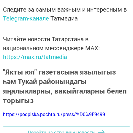
Следите за самым важным и интересным в
Telegram-канале
Татмедиа
Читайте новости Татарстана в
национальном мессенджере MАХ:
https://max.ru/tatmedia
"Якты юл" газетасына язылыгыз
һәм Тукай районындагы
яңалыкларны, вакыйгаларны белеп
торыгыз
https://podpiska.pochta.ru/press/%D0%9F9499
Перейти на страницу новости