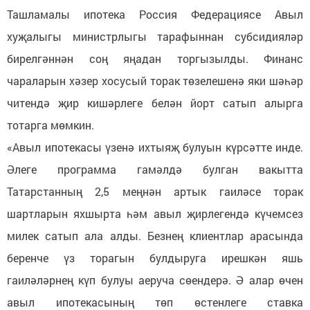
Ташламалы ипотека Россия Федерациясе Авыл
хуҗалыгы министрлыгы тарафыннан субсидияләр
бирелгәннән соң яңадан торгызылды. Финанс
чараларын хәзер хосусый торак төзелешенә яки шәһәр
читендә җир кишәрлеге белән йорт сатып алырга
тотарга мөмкин.
«Авыл ипотекасы үзенә ихтыяҗ булуын күрсәтте инде.
Әлеге программа гамәлдә булган вакытта
Татарстанның 2,5 меңнән артык гаиләсе торак
шартларын яхшырта һәм авыл җирлегендә күчемсез
милек сатып ала алды. Безнең клиентлар арасында
беренче үз торагын булдыруга ирешкән яшь
гаиләләрнең күп булуы аеруча сөендерә. Ә алар өчен
авыл ипотекасының төп өстенлеге ставка