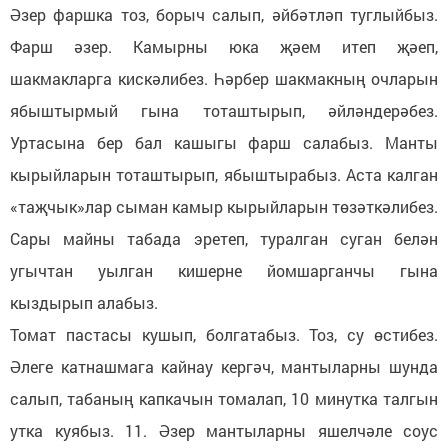
Әзер фаршка тоз, борыч салып, әйбәтләп туглыйбыз.
Фарш әзер. Камырны юка җәем итеп җәеп,
шакмакларга кискәлибез. Һәрбер шакмакның очларын
ябыштырмый гына тоташтырып, әйләндерәбез.
Уртасына бер бал кашыгы фарш салабыз. Манты
кырыйларын тоташтырып, ябыштырабыз. Аста калган
«таҗчык»лар сыман камыр кырыйларын төзәткәлибез.
Сары майны табада эретеп, туралган суган белән
угычтан уылган кишерне йомшарганчы гына
кыздырып алабыз.
Томат пастасы кушып, болгатабыз. Тоз, су өстибез.
Әлеге катнашмага кайнау кергәч, мантыларны шунда
салып, табаның капкачын томалап, 10 минутка талгын
утка куябыз. 11. Әзер мантыларны яшелчәле соус