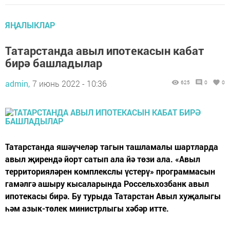
ЯҢАЛЫКЛАР
Татарстанда авыл ипотекасын кабат
бирә башладылар
admin,
7 июнь 2022 - 10:36
625
0
0
Татарстанда яшәүчеләр тагын ташламалы шартларда
авыл җирендә йорт сатып ала йә төзи ала. «Авыл
территорияләрен комплекслы үстерү» программасын
гамәлгә ашыру кысаларында Россельхозбанк авыл
ипотекасы бирә. Бу турыда Татарстан Авыл хуҗалыгы
һәм азык-төлек министрлыгы хәбәр итте.