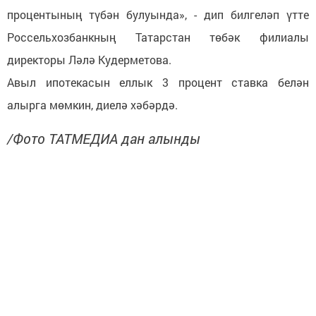
процентының түбән булуында», - дип билгеләп үтте
Россельхозбанкның Татарстан төбәк филиалы
директоры Ләлә Кудерметова.
Авыл ипотекасын еллык 3 процент ставка белән
алырга мөмкин, диелә хәбәрдә.
/Фото ТАТМЕДИА дан алынды
Следите за самым важным и интересным в
Telegram-канале
Татмедиа
Читайте новости Татарстана в
национальном мессенджере MАХ:
https://max.ru/tatmedia