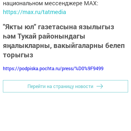
национальном мессенджере MАХ:
https://max.ru/tatmedia
"Якты юл" газетасына язылыгыз
һәм Тукай районындагы
яңалыкларны, вакыйгаларны белеп
торыгыз
https://podpiska.pochta.ru/press/%D0%9F9499
Перейти на страницу новости