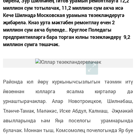
бирелә, Зур Шилнәнең Титов урамын ремонтлауга 12,2
миллион сум тотылачак, 11,2 миллион сум акча исә
Кече Шилнәдә Московская урамына төзекләндерүгә
җибәрелә. Кнәз урта мәктәбен ремонтлау өчен 2
миллион сум акча бүленде.. Круглое Поледагы
предприятияләргә бара торган юлны төзекләндерү 9,2
миллион сумга төшәчәк.
Районда юл йөрү куркынычсызлыгын тәэмин итү
йөзеннән юлларга ясалма киртәләр дә
урнаштырачаклар. Алар Новотроицкое, Шилнәбаш,
Тләнче-Тамак, Мәләкәс, Иске Абдул, Калмаш, Әҗмәкәй
авылларында һәм Яңа поселогы урамнарында
булачак. Моннан тыш, Комсомолец почелогында Яр буе