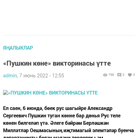
ЯҢАЛЫКЛАР
«Пушкин көне» викторинасы үтте
admin,
7 июнь 2022 - 12:55
758
0
0
Ел саен, 6 июндә, бөек рус шагыйре Александр
Сергеевич Пушкин туган көнне бар дөнья Рус теле
көнен билгеләп үтә. Әлеге бәйрәм Берләшкән
Милләтләр Оешмасының иҗтимагый элемтәләр буенча
департаменты белән мәдәни төрлелек һәм