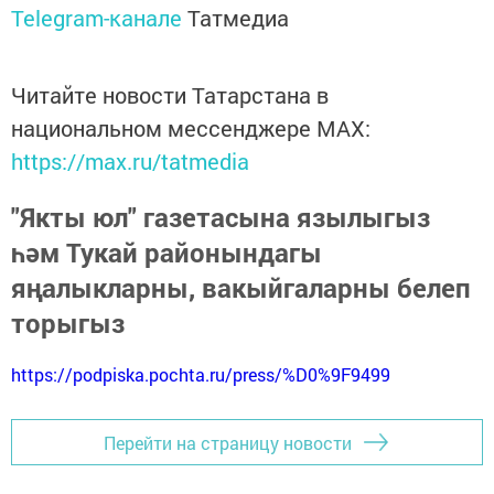
Telegram-канале
Татмедиа
Читайте новости Татарстана в
национальном мессенджере MАХ:
https://max.ru/tatmedia
"Якты юл" газетасына язылыгыз
һәм Тукай районындагы
яңалыкларны, вакыйгаларны белеп
торыгыз
https://podpiska.pochta.ru/press/%D0%9F9499
Перейти на страницу новости