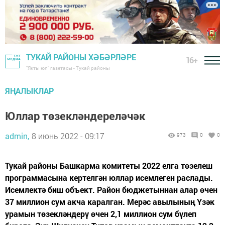
ТУКАЙ РАЙОНЫ ХӘБӘРЛӘРЕ
16+
"Якты юл" газетасы - Тукай районы
ЯҢАЛЫКЛАР
Юллар төзекләндереләчәк
admin,
8 июнь 2022 - 09:17
973
0
0
Тукай районы Башкарма комитеты 2022 елга төзелеш
программасына кертелгән юллар исемлеген раслады.
Исемлектә биш объект. Район бюджетыннан алар өчен
37 миллион сум акча каралган. Мерәс авылының Үзәк
урамын төзекләндерү өчен 2,1 миллион сум бүлеп