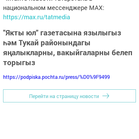
национальном мессенджере MАХ:
https://max.ru/tatmedia
"Якты юл" газетасына язылыгыз
һәм Тукай районындагы
яңалыкларны, вакыйгаларны белеп
торыгыз
https://podpiska.pochta.ru/press/%D0%9F9499
Перейти на страницу новости