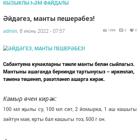
КЫЗЫКЛЫ ҺӘМ ФАЙДАЛЫ
Әйдәгез, манты пешерәбез!
admin,
8 июнь 2022 - 07:57
1096
0
0
Сабантуена кунакларны тәмле манты белән сыйлагыз.
Мантыны ашаганда бернинди тартынусыз – иркенләп,
тәменә төшенеп, рәхәтләнеп ашарга кирәк.
Камыр өчен кирәк:
100 мл җылы су, 100 мл сөт, 2 йомырка, 1 аш кашыгы
зәйтүн мае, ярты бал кашыгы тоз, 500 г он.