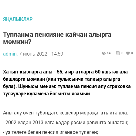
ЯҢАЛЫКЛАР
Тупланма пенсияне кайчан алырга
мөмкин?
admin,
7 июнь 2022 - 14:59
648
0
0
Хатын-кызларга аны - 55, ә ир-атларга 60 яшьтән ала
башларга мөмкин (яки тулысынча тапкыр алырга
була). Шунысы мөһим: тупланма пенсия алу страховка
түләүләре күләменә йогынты ясамый.
Аны алу өчен түбәндәге кешеләр мөрәҗәгать итә ала:
- 2002 елдан 2013 елга кадәр рәсми рәвештә эшләгән;
- үз теләге белән пенсия иганәсе түләгән;