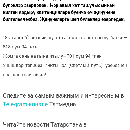
бүләкләр әзерләдек. Һәр авыл хат ташучысыннан
килгән яздыру квитанцияләре буенча өч җиңүчене
билгеләячәкбез. Җиңүчеләргә шәп бүләкләр әзерләдек.
“Якты юл”(Светлый путь) га почта аша язылу бәясе—
818 сум 94 тиен,
Җомга санына гына язылу—701 сум 94 тиен
Уңышлар телибез! “Якты юл”(Светлый путь)- үзебезнең
яраткан газетабыз!
Следите за самым важным и интересным в
Telegram-канале
Татмедиа
Читайте новости Татарстана в