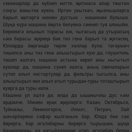
семинарлар да күбәеп китте, җитмәсә алар төштән
соңгы вакытка куела. Иртән укыткач, җыелышларга
барып җитәргә минем дустым - машинам булыша.
Шуңа күрә машина йөртә белүемә сөенеп туя алмыйм.
Беркемгә ялынып торасы юк, чыгасың да утырасың
һәм барасы җиреңә бик тиз генә барып та җитәсең.
Юлларда йөргәндә төрле хәлләр була: тәгәрмәч
тишелсә аны тиз генә алыштырып кую да, глушитель
төшеп калгач, машина астына кереп аны ныгытып
куюлар да, машина сүнеп калса, аның свечаларын
сүтеп алып чистартулар да, фильтры тыгылса, аны
алыштырып яки алып атып турыдан-туры тоташтырып
куярга да туры килә.
Машина ул эштә дә, ялда да ышанычлы дус һәм
ярдәмче. Минем ерак җирләргә: Казан, Октябрьск,
Туймазы, Лениногорск, Әлмәт, Питрәч, Зәй
шәһәрләренә сәфәр кылганым бар. Юлда бик сак
йөрергә, бар игътибарны бирергә тырышам, шуңа
башкаларны да кагыйдәләрне үтәп, игътибар белән