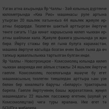
Узган атна ахырында Яр Чаллы - Зәй юлының дүртенче
километрында «Киа Рио» машинасы руле артына
утырган 20 яшьлек хатын-кыз 44 яшьлек җәяүле ир-
атны бәрдерде. Тизлеген шактый арттырган йөртүче
төнге сәгать 11дә кинәт каршысына килеп чыккан ир-
атны шәйләми кала. Җәяүле фажига урынында ук җан
бирә. Йөртү стажы бер ел гына булуга карамастан,
машина йөртүче кагыйдә бозган өчен быел гына да өч
тапкыр җаваплылыкка тартылган булган инде.
Яр Чаллы - Новотроицкое - Комсомолец юлында килеп
чыккан авариядә ике айлык стажлы 24 яшьлек йөртүче
гаепле. Комсомолец поселогында яшәүче бу егет
машинасының тизлеген тиешледән арттыра һәм үзе
белән бер юнәлештә баручы «Беларус» тракторына
бәрелә. Гаепле йөртүченең башы җәрәхәтләнә, җиңел
машинадагы 22 яшьлек пассажир егетнең (шулай ук
Комсомолецтан) чигә туры яралана. Ике егет тә
БСМПга җибәрелә.