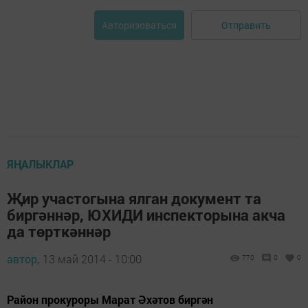
Отправить
Авторизоваться
ЯҢАЛЫКЛАР
Җир участогына ялган документ та
биргәннәр, ЮХИДИ инспекторына акча
да төрткәннәр
автор,
13 май 2014 - 10:00
770
0
0
Район прокуроры Марат Әхәтов биргән