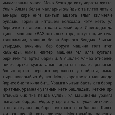
чыкмаганмы янәсе. Менә безгә дә көтү чираты җитте.
Улым Алмаз белән малларны җыйдык та илтеп яптык,
аннары кире өйгә кайтып ашарга алып килмәкче
булдык. Тормыш иптәшем колхозда көтү көтә, ул
берничек тә эшеннән кала алмый иде. Ишегалдында
җиңел машина «ВАЗ-алтылы» тора, көтүгә җәяү генә
тәпиләмичә, машина белән барырга булдык. Чыгып
утырдык, ачкычны бер боруга машина гөлт итеп
кабынды, әмма, никтер, машина гел алга кузгала,
берничек тә артка бармый. 9 яшьлек Алмаз әтисенең
ничек артка кузгалганын аңлатып тизлек рычагын
басып артка каерырга кирәклеген дә өйрәтә, әмма
тырышуларыбыз бушка. Моңа карамастан машинада
йөрисе бик тә килә бит… Урамга чыгып бастык та берәр
ир-атның урамнан узганын көтә башладык. Көткән ир-
атыбыз бик тиз пәйда булды. Ул машинаны урамга
чыгарып бирде… Әйдә, утыр да чап, Тукай әйткәнчә,
атны да куасы юк, бары тик газга гына басасы. Килеп
җиттек шулай көтү җиренә. Мөстәкыйль рәвештә