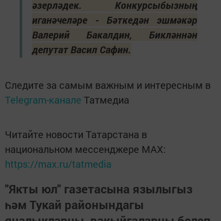
әзерләдек. Конкурсыбызның
иганәчеләре - Бәткедән эшмәкәр
Валерий Бакалдин, Бикләннән
депутат Васил Сафин.
Следите за самым важным и интересным в
Telegram-канале
Татмедиа
Читайте новости Татарстана в
национальном мессенджере MАХ:
https://max.ru/tatmedia
"Якты юл" газетасына язылыгыз
һәм Тукай районындагы
яңалыкларны, вакыйгаларны белеп