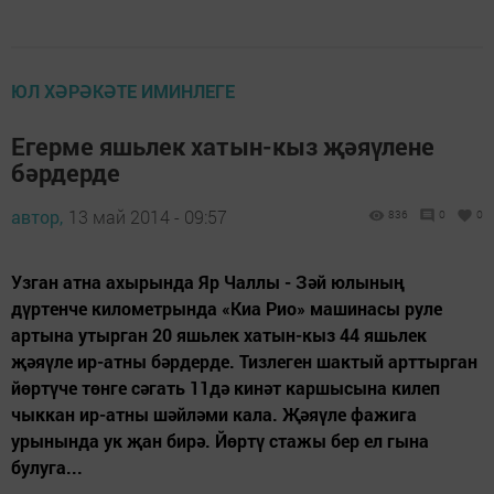
ЮЛ ХӘРӘКӘТЕ ИМИНЛЕГЕ
Егерме яшьлек хатын-кыз җәяүлене
бәрдерде
автор,
13 май 2014 - 09:57
836
0
0
Узган атна ахырында Яр Чаллы - Зәй юлының
дүртенче километрында «Киа Рио» машинасы руле
артына утырган 20 яшьлек хатын-кыз 44 яшьлек
җәяүле ир-атны бәрдерде. Тизлеген шактый арттырган
йөртүче төнге сәгать 11дә кинәт каршысына килеп
чыккан ир-атны шәйләми кала. Җәяүле фажига
урынында ук җан бирә. Йөртү стажы бер ел гына
булуга...