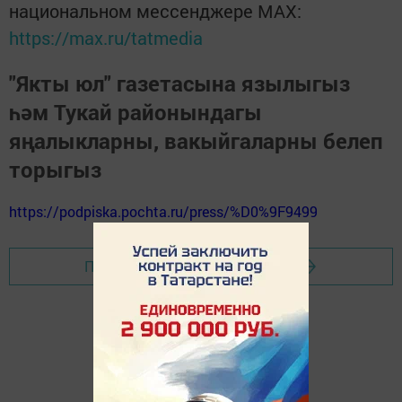
национальном мессенджере MАХ:
https://max.ru/tatmedia
"Якты юл" газетасына язылыгыз
һәм Тукай районындагы
яңалыкларны, вакыйгаларны белеп
торыгыз
https://podpiska.pochta.ru/press/%D0%9F9499
Перейти на страницу новости