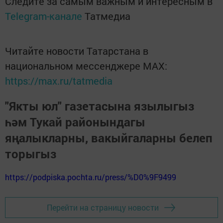
Следите за самым важным и интересным в
Telegram-канале
Татмедиа
Читайте новости Татарстана в
национальном мессенджере MАХ:
https://max.ru/tatmedia
"Якты юл" газетасына язылыгыз
һәм Тукай районындагы
яңалыкларны, вакыйгаларны белеп
торыгыз
https://podpiska.pochta.ru/press/%D0%9F9499
Перейти на страницу новости