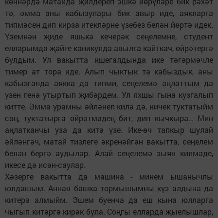
көннәрдә матайда җилдереп эшкә йөрүләре бик рәхәт
тә, әмма аны кабызулары бик авыр иде, аякларга
типмәсен дип кирза итекләрне үзебез белән йөртә идек.
Үземнән җиде яшькә кечерәк сеңелемне, студент
елларымда җәйге каникулда авылга кайткач, өйрәтергә
булдым. Ул вакытта ишегалдында ике тәгәрмәчле
тимер ат тора иде. Алып чыктык та кабыздык, аны
кабызганда аякка да типми, сеңелемә аңлаттым да
үзен генә утыртып җибәрдем. Ул яхшы гына кузгалып
китте. Әмма урамны әйләнеп килә дә, ничек туктатыйм
соң, туктатырга өйрәтмәдең бит, дип кычкыра… Мин
аңлатканчы уза да китә үзе. Ике-өч тапкыр шулай
әйләнгәч, матай тизлеге әкренәйгән вакытта, сеңелем
белән бергә аудылар. Алай сеңелемә зыян килмәде,
икесе дә исән-саулар.
Хәзерге вакытта да машина - минем ышанычлы
юлдашым. Аннан башка тормышымны күз алдына да
китерә алмыйм. Эшем буенча да еш кына юлларга
чыгып китәргә кирәк була. Соңгы елларда җыелышлар,