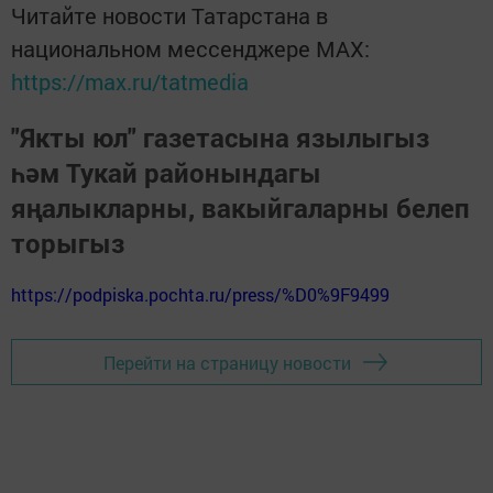
Читайте новости Татарстана в
национальном мессенджере MАХ:
https://max.ru/tatmedia
"Якты юл" газетасына язылыгыз
һәм Тукай районындагы
яңалыкларны, вакыйгаларны белеп
торыгыз
https://podpiska.pochta.ru/press/%D0%9F9499
Перейти на страницу новости