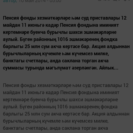
автор,
10 май 2014 - 05:00
Пенсия фонды хезмәткәрләре һәм суд приставлары 12
майдан 11 июньгә кадәр Пенсия фондына иминият
кертемнәре буенча бурычлы шәхси эшмәкәрләрне
аулый. Бүген районның 1016 эшмәкәренең фондка
барлыгы 25 млн сум акча кертәсе бар. Акция алдыннан
бурычлыларның күчемле һәм күчемсез милке,
банктагы счетлары, анда саклана торган акча
суммасы турында мәгълүмат әзерләнгән. Айлык...
Пенсия фонды хезмәткәрләре һәм суд приставлары 12
майдан 11 июньгә кадәр Пенсия фондына иминият
кертемнәре буенча бурычлы шәхси эшмәкәрләрне
аулый. Бүген районның 1016 эшмәкәренең фондка
барлыгы 25 млн сум акча кертәсе бар. Акция алдыннан
бурычлыларның күчемле һәм күчемсез милке,
банктагы счетлары, анда саклана торган акча