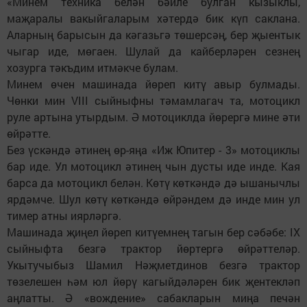
«Минем техника белән бәйле булган кызыклы,
маҗаралы вакыйгаларым хәтердә бик күп саклана.
Аларның барысын да кәгазьгә төшерсәң, бер җыентык
чыгар иде, мөгаен. Шулай да кайберләрен сезнең
хозурга тәкъдим итмәкче булам.
Минем өчен машинада йөреп китү авыр булмады.
Чөнки мин VIII сыйныфны тәмамлагач та, мотоцикл
руле артына утырдым. Ә мотоциклда йөрергә мине әти
өйрәтте.
Без үскәндә әтинең өр-яңа «Иж Юпитер - 3» мотоциклы
бар иде. Ул мотоцикл әтинең чын дусты иде инде. Кая
барса да мотоцикл белән. Көтү көткәндә дә ышанычлы
ярдәмче. Шул көтү көткәндә өйрәндем дә инде мин ул
тимер атны иярләргә.
Машинада җиңел йөреп китүемнең тагын бер сәбәбе: IX
сыйныфта безгә трактор йөртергә өйрәттеләр.
Укытучыбыз Шамил Нәҗметдинов безгә трактор
төзелешен һәм юл йөрү кагыйдәләрен бик җентекләп
аңлатты. Ә «вождение» сабакларын миңа печән