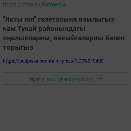
https://max.ru/tatmedia
"Якты юл" газетасына язылыгыз
һәм Тукай районындагы
яңалыкларны, вакыйгаларны белеп
торыгыз
https://podpiska.pochta.ru/press/%D0%9F9499
Перейти на страницу новости