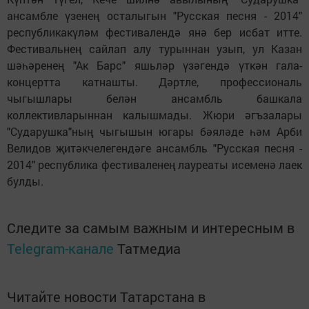
ансамбле үзенең осталыгын "Русская песня - 2014"
республикакүләм фестивалендә янә бер исбат итте.
Фестивальнең сайлап алу турыннан узып, ул Казан
шәһәренең "Ак Барс" яшьләр үзәгендә үткән гала-
концертта катнашты. Дәртле, профессиональ
чыгышлары белән ансамбль башкала
коллективларыннан калышмады. Жюри әгъзалары
"Сударушка"ның чыгышын югары бәяләде һәм Арби
Велидов җитәкчелегендәге ансамбль "Русская песня -
2014" республика фестиваленең лауреаты исеменә лаек
булды.
Следите за самым важным и интересным в
Telegram-канале
Татмедиа
Читайте новости Татарстана в