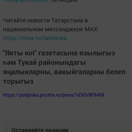
Читайте новости Татарстана в
национальном мессенджере MАХ:
https://max.ru/tatmedia
"Якты юл" газетасына язылыгыз
һәм Тукай районындагы
яңалыкларны, вакыйгаларны белеп
торыгыз
https://podpiska.pochta.ru/press/%D0%9F9499
Оставляйте реакции