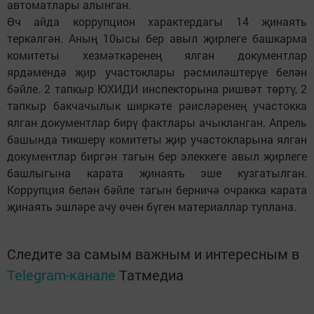
автоматлары алынган.
Өч айда коррупцион характердагы 14 җинаять
теркәлгән. Аның 10ысы бер авыл җирлеге башкарма
комитеты хезмәткәренең ялган документлар
ярдәмендә җир участоклары рәсмиләштерүе белән
бәйле. 2 тапкыр ЮХИДИ инспекторына ришвәт төртү, 2
тапкыр бакчачылык ширкәте рәисләренең участокка
ялган документлар бирү фактлары ачыкланган. Апрель
башында тикшерү комитеты җир участокларына ялган
документлар биргән тагын бер элеккеге авыл җирлеге
башлыгына карата җинаять эше кузгатылган.
Коррупция белән бәйле тагын берничә очракка карата
җинаять эшләре ачу өчен бүген материаллар туплана.
Следите за самым важным и интересным в
Telegram-канале
Татмедиа