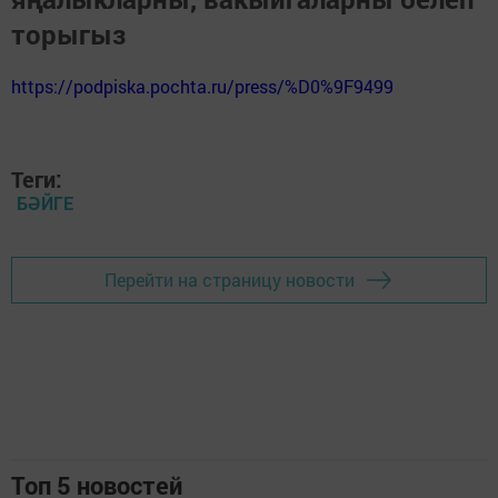
торыгыз
https://podpiska.pochta.ru/press/%D0%9F9499
Теги:
БӘЙГЕ
Перейти на страницу новости
Топ 5 новостей