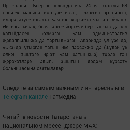
Яр Чаллы - Боерган юлында исә 24 ел стажлы 63
яшьлек машина йөртүче ир-ат, тизлеген арттырып,
идарә итүне югалта һәм юл кырыена чыгып әйләнә.
Әйтергә кирәк, быел әлеге йөртүче бер тапкыр да юл
кагыйдәсен бозмаган һәм административ
җаваплылыкка да тартылмаган. Авариядә ул үзе дә,
«Ока»да утырган тагын ике пассажир да (шулай ук
өлкән яшьтәге ир-ат һәм хатын-кыз) төрле тән
җәрәхәтләре алып, ашыгыч ярдәм күрсәтү
больницасына озатылалар.
Следите за самым важным и интересным в
Telegram-канале
Татмедиа
Читайте новости Татарстана в
национальном мессенджере MАХ: