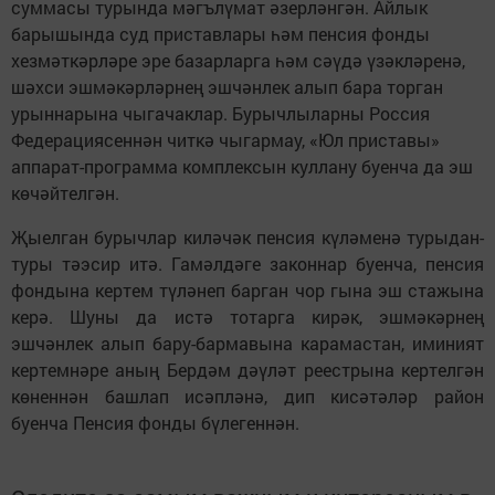
суммасы турында мәгълүмат әзерләнгән. Айлык
барышында суд приставлары һәм пенсия фонды
хезмәткәрләре эре базарларга һәм сәүдә үзәкләренә,
шәхси эшмәкәрләрнең эшчәнлек алып бара торган
урыннарына чыгачаклар. Бурычлыларны Россия
Федерациясеннән читкә чыгармау, «Юл приставы»
аппарат-программа комплексын куллану буенча да эш
көчәйтелгән.
Җыелган бурычлар киләчәк пенсия күләменә турыдан-
туры тәэсир итә. Гамәлдәге законнар буенча, пенсия
фондына кертем түләнеп барган чор гына эш стажына
керә. Шуны да истә тотарга кирәк, эшмәкәрнең
эшчәнлек алып бару-бармавына карамастан, иминият
кертемнәре аның Бердәм дәүләт реестрына кертелгән
көненнән башлап исәпләнә, дип кисәтәләр район
буенча Пенсия фонды бүлегеннән.