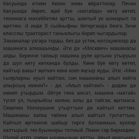
басуында әтием белән энем өйрәттеләр. Печән
басуында йөреп, җәй буе «матайда» көтү көтеп,
техникага мәхәббәтем артты, шактый ук шомарып та
җиттем. Ә инде X сыйныфны бетергәндә безгә 3нче
класслы тракторист таныклыгы биреп чыгардылар.
Заманалар үзгәрә торды, без дә үстек, мотоцикллар да
машинага алмашынды. Әти дә «Москвич» машинасы
алды. Беренче тапкыр машина руле артына утыруым
да шул көтү көткәндә булды. Көне буе көтү көтеп,
кайтыр вакыт җиткәч кенә коеп яңгыр яуды. Әти: «Мин
сыерларны куып кайтам, син машинаны алып кайта
алырсың микән?» - ди. «Алып кайтам!» - дидем дә
менеп утырдым. Әйтүе генә ансат, машина «матай»
түгел ул, тыңлыйсы килми, юлы да тайгак, җитмәсә.
Сеңелем Миләүшәне утырттым да кайтып киттем.
Машинаны капка төбенә алып кайтып туктаттым.
Кайтып җиткәнче шабыр тиргә батканмын, куллар
калтырый, тез буыннары тотмый. Ләкин сер бирмәдем.
Шулай итеп, үземә ышанычым артты. Авыл арасында