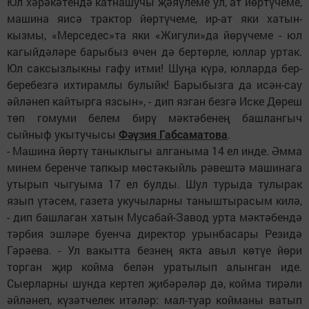
Юл хәрәкәтендә катнашучы җәяүлеме ул, ат йөртүчеме,
машина яисә трактор йөртүчеме, ир-ат яки хатын-
кызмы, «Мерседес»та яки «Жигули»да йөрүчеме - юл
кагыйдәләре барыбыз өчен дә бертөрле, юллар уртак.
Юл саксызлыкны гафу итми! Шуңа күрә, юлларда бер-
беребезгә ихтирамлы булыйк! Барыбызга да исән-сау
әйләнеп кайтырга язсын», - дип язган безгә Иске Дөреш
төп гомуми белем бирү мәктәбенең башлангыч
сыйныф укытучысы
Фәүзия Габсаматова
.
- Машина йөртү таныклыгы алганыма 14 ел инде. Әмма
минем беренче тапкыр мөстәкыйль рәвештә машинага
утырып чыгуыма 17 ел булды. Шул турыда тулырак
язып үтәсем, газета укучыларны таныштырасым килә,
- дип башлаган хатын Мусабай-Завод урта мәктәбендә
тәрбия эшләре буенча директор урынбасары Резидә
Гәрәева. - Ул вакытта безнең якта авыл көтүе йөри
торган җир койма белән уратылып алынган иде.
Сыерларны шунда кертеп җибәрәләр дә, койма тирәли
әйләнеп, күзәтчелек итәләр: мал-туар койманы ватып