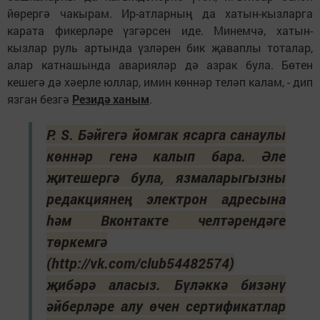
йөрергә чакырам. Ир-атларның да хатын-кызларга
карата фикерләре үзгәрсен иде. Минемчә, хатын-
кызлар руль артында үзләрен бик җаваплы тоталар,
алар катнашында аварияләр дә азрак була. Бөтен
кешегә дә хәерле юллар, имин көннәр теләп калам, - дип
язган безгә
Резидә ханым
.
P. S. Бәйгегә йомгак ясарга санаулы
көннәр генә калып бара. Әле
җитешергә була, язмаларыгызны
редакциянең электрон адресына
һәм Вконтакте челтәрендәге
төркемгә
(http://vk.com/club54482574)
җибәрә аласыз. Бүләккә бизәнү
әйберләре алу өчен сертификатлар