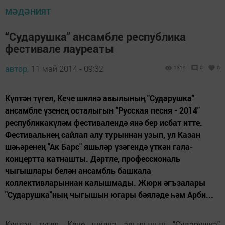
МӘДӘНИЯТ
“Сударушка” ансамбле республика
фестивале лауреаты
автор,
11 май 2014 - 09:32
1319
0
0
Күптән түгел, Кече шилнә авылының "Сударушка"
ансамбле үзенең осталыгын "Русская песня - 2014"
республикакүләм фестивалендә янә бер исбат итте.
Фестивальнең сайлап алу турыннан узып, ул Казан
шәһәренең "Ак Барс" яшьләр үзәгендә үткән гала-
концертта катнашты. Дәртле, профессиональ
чыгышлары белән ансамбль башкала
коллективларыннан калышмады. Жюри әгъзалары
"Сударушка"ның чыгышын югары бәяләде һәм Арби...
Күптән түгел, Кече шилнә авылының "Сударушка"