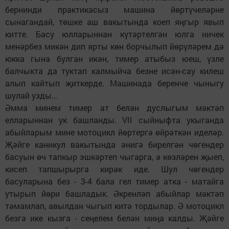
бернинди практикасыз машина йөртүчеләрне
сынагандай, төшке аш вакытында коеп яңгыр явып
китте. Басу юлларыннан күтәртелгән юлга ничек
менәрбез микән дип ярты көн борчылып йөрүләрем дә
юкка гына булган икән, тимер атыбыз юеш, үзле
балчыкта да туктап калмыйча безне исән-сау килеш
алып кайтып җиткерде. Машинада беренче чыныгу
шулай узды…
Әмма минем тимер ат белән дуслыгым мәктәп
елларыннан ук башланды. VII сыйныфта укыганда
абыйларым мине мотоцикл йөртергә өйрәткән иделәр.
Җәйге каникул вакытында әнигә бирелгән чөгендер
басуын өч тапкыр эшкәртеп чыгарга, ә көзләрен җыеп,
кисеп тапшырырга кирәк иде. Шул чөгендер
басуларына без - 3-4 бала гел тимер атка - матайга
утырып йөри башладык. Әкренләп абыйлар мәктәп
тәмамлап, авылдан чыгып китә тордылар. Ә мотоцикл
безгә ике кызга - сеңелем белән миңа калды. Җәйге