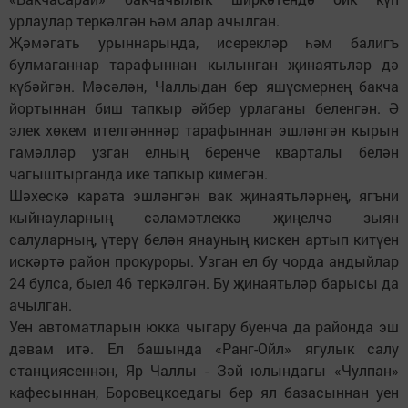
урлаулар теркәлгән һәм алар ачылган.
Җәмәгать урыннарында, исерекләр һәм балигъ
булмаганнар тарафыннан кылынган җинаятьләр дә
күбәйгән. Мәсәлән, Чаллыдан бер яшүсмернең бакча
йортыннан биш тапкыр әйбер урлаганы беленгән. Ә
элек хөкем ителгәнннәр тарафыннан эшләнгән кырын
гамәлләр узган елның беренче кварталы белән
чагыштырганда ике тапкыр кимегән.
Шәхескә карата эшләнгән вак җинаятьләрнең, ягъни
кыйнауларның сәламәтлеккә җиңелчә зыян
салуларның, үтерү белән янауның кискен артып китүен
искәртә район прокуроры. Узган ел бу чорда андыйлар
24 булса, быел 46 теркәлгән. Бу җинаятьләр барысы да
ачылган.
Уен автоматларын юкка чыгару буенча да районда эш
дәвам итә. Ел башында «Ранг-Ойл» ягулык салу
станциясеннән, Яр Чаллы - Зәй юлындагы «Чулпан»
кафесыннан, Боровецкоедагы бер ял базасыннан уен