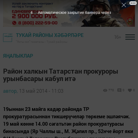
3
Автоматическое закрытие баннера через
ТУКАЙ РАЙОНЫ ХӘБӘРЛӘРЕ
16+
"Якты юл" газетасы - Тукай районы
ЯҢАЛЫКЛАР
Район халкын Татарстан прокуроры
урынбасары кабул итә
автор,
13 май 2014 - 11:03
770
0
0
19ыннан 23 майга кадәр районда ТР
прокуратурасыннан тикшерүчеләр төркеме эшләячәк.
19 май көнне 14.00 сәгатьтән район прокуратурасы
бинасында (Яр Чаллы ш., М. Җәлил пр., 52нче йорт яки