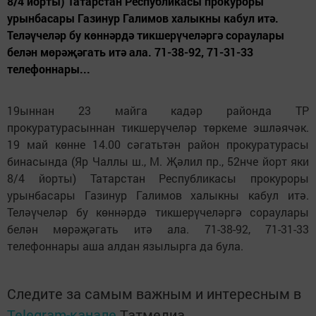
8/4 йорты) Татарстан Республикасы прокуроры
урынбасары Газинур Галимов халыкны кабул итә.
Теләүчеләр бу көннәрдә тикшерүчеләргә сораулары
белән мөрәҗәгать итә ала. 71-38-92, 71-31-33
телефоннары...
19ыннан 23 майга кадәр районда ТР
прокуратурасыннан тикшерүчеләр төркеме эшләячәк.
19 май көнне 14.00 сәгатьтән район прокуратурасы
бинасында (Яр Чаллы ш., М. Җәлил пр., 52нче йорт яки
8/4 йорты) Татарстан Республикасы прокуроры
урынбасары Газинур Галимов халыкны кабул итә.
Теләүчеләр бу көннәрдә тикшерүчеләргә сораулары
белән мөрәҗәгать итә ала. 71-38-92, 71-31-33
телефоннары аша алдан язылырга да була.
Следите за самым важным и интересным в
Telegram-канале
Татмедиа