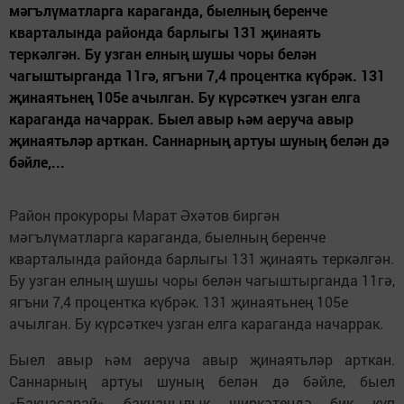
мәгълүматларга караганда, быелның беренче
кварталында районда барлыгы 131 җинаять
теркәлгән. Бу узган елның шушы чоры белән
чагыштырганда 11гә, ягъни 7,4 процентка күбрәк. 131
җинаятьнең 105е ачылган. Бу күрсәткеч узган елга
караганда начаррак. Быел авыр һәм аеруча авыр
җинаятьләр арткан. Саннарның артуы шуның белән дә
бәйле,...
Район прокуроры Марат Әхәтов биргән
мәгълүматларга караганда, быелның беренче
кварталында районда барлыгы 131 җинаять теркәлгән.
Бу узган елның шушы чоры белән чагыштырганда 11гә,
ягъни 7,4 процентка күбрәк. 131 җинаятьнең 105е
ачылган. Бу күрсәткеч узган елга караганда начаррак.
Быел авыр һәм аеруча авыр җинаятьләр арткан.
Саннарның артуы шуның белән дә бәйле, быел
«Бакчасарай» бакчачылык ширкәтендә бик күп