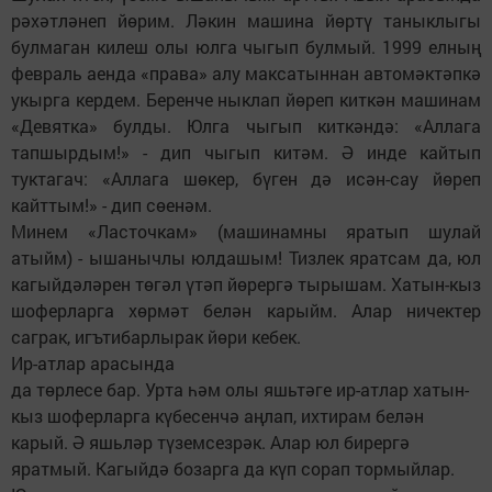
рәхәтләнеп йөрим. Ләкин машина йөртү таныклыгы
булмаган килеш олы юлга чыгып булмый. 1999 елның
февраль аенда «права» алу максатыннан автомәктәпкә
укырга кердем. Беренче ныклап йөреп киткән машинам
«Девятка» булды. Юлга чыгып киткәндә: «Аллага
тапшырдым!» - дип чыгып китәм. Ә инде кайтып
туктагач: «Аллага шөкер, бүген дә исән-сау йөреп
кайттым!» - дип сөенәм.
Минем «Ласточкам» (машинамны яратып шулай
атыйм) - ышанычлы юлдашым! Тизлек яратсам да, юл
кагыйдәләрен төгәл үтәп йөрергә тырышам. Хатын-кыз
шоферларга хөрмәт белән карыйм. Алар ничектер
саграк, игътибарлырак йөри кебек.
Ир-атлар арасында
да төрлесе бар. Урта һәм олы яшьтәге ир-атлар хатын-
кыз шоферларга күбесенчә аңлап, ихтирам белән
карый. Ә яшьләр түземсезрәк. Алар юл бирергә
яратмый. Кагыйдә бозарга да күп сорап тормыйлар.