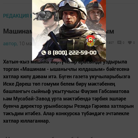
РЕДАКЦИЯ БӘЙГЕЛӘРЕ
Машинам – ышанычлы юлдашым
автор,
10 май 2014 - 09:21
1807
0
0
Хатын-кыз машина йөртүчеләр арасында уздырыла
торган «Машинам - ышанычлы юлдашым» бәйгесенә
хатлар килү дәвам итә. Бүген газета укучыларыбызга
Иске Дөреш төп гомуми белем бирү мәктәбенең
башлангыч сыйныф укытучысы Фәүзия Габсаматова
һәм Мусабай-Завод урта мәктәбендә тәрбия эшләре
буенча директор урынбасары Резидә Гәрәева хатларын
тәкъдим итәбез. Алар конкурска түбәндәге эчтәлекле
хатлар юллаганнар.