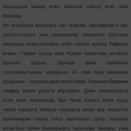
яхшысына шөкер итеп, кайгыга сабыр итеп яши
беләләр.
Ил агасында яшьләргә хас егәрлек, эшсөярләргә хас
тынгысызлык һәм аксакаллар зирәклеге булганга
авылның имам-хатыйбы итеп сайлап куялар Рәфкать
аганы. «Чирек гасыр элек Җәлил хәзрәтнең китабын
кулыма алдым. Шуннан дини гыйлемгә
сусаганлыгымны аңладым. Әз генә буш вакытым
булдымы – кулыма дини китап алам. Коръәни Кәримне
тәҗвид белән укырга өйрәндем. Дини мәҗлесләргә
атна саен чакыралар. Яңа туган балага исем кушу,
гаилә корырга теләүче парларга никах уку, Ахирәткә
күчкәннәрне соңгы юлга хасиятләп озату эшләрен
ихласлык белән башкарырга тырышам. Аннары, үзең