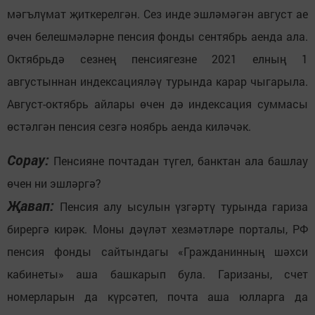
мәгълүмат җиткерелгән. Сез инде эшләмәгән август ае
өчен белешмәләрне пенсия фонды сентябрь аенда ала.
Октябрьдә сезнең пенсиягезне 2021 елның 1
августыннан индексацияләү турында карар чыгарыла.
Август-октябрь айлары өчен дә индексация суммасы
өстәлгән пенсия сезгә ноябрь аенда киләчәк.
Сорау:
Пенсияне почтадан түгел, банктан ала башлау
өчен ни эшләргә?
Җавап:
Пенсия алу ысулын үзгәртү турында гариза
бирергә кирәк. Моны дәүләт хезмәтләре порталы, РФ
пенсия фонды сайтындагы «Гражданинның шәхси
кабинеты» аша башкарып була. Гаризаны, счет
номерларын да күрсәтеп, почта аша юлларга да