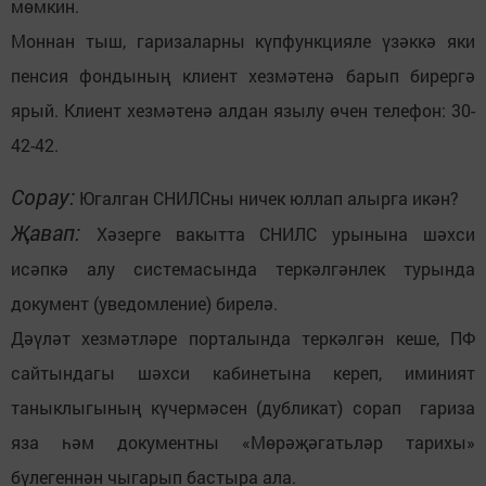
мөмкин.
Моннан тыш, гаризаларны күпфункцияле үзәккә яки
пенсия фондының клиент хезмәтенә барып бирергә
ярый. Клиент хезмәтенә алдан язылу өчен телефон: 30-
42-42.
Сорау:
Югалган СНИЛСны ничек юллап алырга икән?
Җавап:
Хәзерге вакытта СНИЛС урынына шәхси
исәпкә алу системасында теркәлгәнлек турында
документ (уведомление) бирелә.
Дәүләт хезмәтләре порталында теркәлгән кеше, ПФ
сайтындагы шәхси кабинетына кереп, иминият
таныклыгының күчермәсен (дубликат) сорап гариза
яза һәм документны «Мөрәҗәгатьләр тарихы»
бүлегеннән чыгарып бастыра ала.