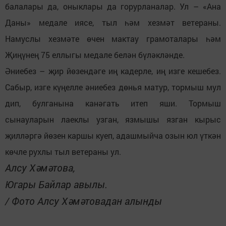
балалары да, оныклары да горурланалар. Ул – «Ана
Даны» медале иясе, тыл һәм хезмәт ветераны.
Намуслы хезмәте өчен мактау грамоталары һәм
Җиңүнең 75 еллыгы медале белән бүләкләнде.
Әниебез – җир йөзендәге иң кадерле, иң изге кешебез.
Сабыр, изге күңелле әниебез дөнья матур, тормыш мул
дип, булганына канәгать итеп яши. Тормыш
сынауларын лаеклы узган, язмышы язган кырыс
җилләргә йөзен каршы куеп, адашмыйча озын юл үткән
көчле рухлы тыл ветераны ул.
Алсу Хәмәтова,
Югары Байлар авылы.
/ Фото Алсу Хәмәтовадан алынды