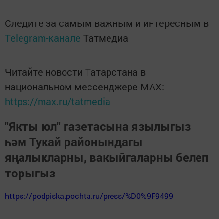
Следите за самым важным и интересным в
Telegram-канале
Татмедиа
Читайте новости Татарстана в
национальном мессенджере MАХ:
https://max.ru/tatmedia
"Якты юл" газетасына язылыгыз
һәм Тукай районындагы
яңалыкларны, вакыйгаларны белеп
торыгыз
https://podpiska.pochta.ru/press/%D0%9F9499