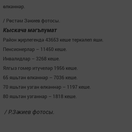
өлкәннәр.
/ Рөстәм Зәкиев фотосы.
Кыскача мәгълүмат
Район җирлегендә 43653 кеше теркәлеп яши.
Пенсионерлар – 11450 кеше.
Инвалидлар – 3268 кеше.
Ялгыз гомер итүчеләр 1956 кеше.
65 яшьтән өлкәннәр – 7036 кеше.
70 яшьтән узган өлкәннәр – 1197 кеше.
80 яшьтән узганнар – 1818 кеше.
/ Р.Зәкиев фотосы.