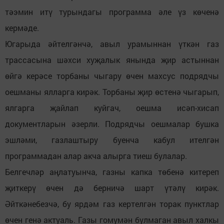
тәэмин итү турындагы программа әле үз көченә
кермәде.
Югарыда әйтелгәнчә, авыл урамыннан үткән газ
трассасына шәхси хуҗалык янында җир астыннан
өйгә керәсе торбаны чыгару өчен махсус подрядчы
оешманы ялларга кирәк. Торбаны җир өстенә чыгарып,
ялгарга җайлап куйгач, оешма исәп-хисап
документларын әзерли. Подрядчы оешмалар бушка
эшләми, газлаштыру буенча кабул ителгән
программадан алар акча алырга тиеш булалар.
Белгечләр аңлатуынча, газны капка төбенә китереп
җиткерү өчен дә берничә шарт үтәлү кирәк.
Әйткәнебезчә, бу ярдәм газ кертелгән торак пунктлар
өчен генә актуаль. Газы гомумән булмаган авыл халкы