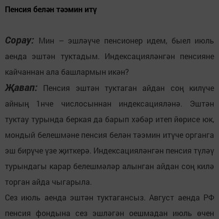
Пенсия белән тәэмин итү
Сорау:
Мин – эшләүче пенсионер идем, быел июль
аенда эштән туктадым. Индексацияләнгән пенсияне
кайчаннан ала башлармын икән?
Җавап:
Пенсия эштән туктаган айдан соң килүче
айның 1нче числосыннан индексацияләнә. Эштән
туктау турында беркая да барып хәбәр итеп йөрисе юк,
мондый белешмәне пенсия белән тәэмин итүче органга
эш бирүче үзе җиткерә. Индексацияләнгән пенсия түләү
турындагы карар белешмәләр алынган айдан соң килә
торган айда чыгарыла.
Сез июль аенда эштән туктагансыз. Август аенда РФ
пенсия фондына сез эшләгән оешмадан июль өчен