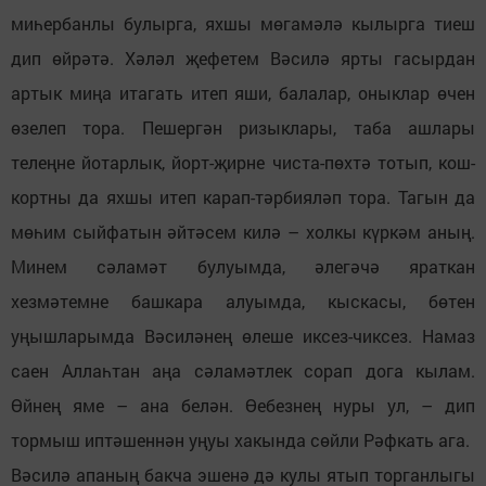
миһербанлы булырга, яхшы мөгамәлә кылырга тиеш
дип өйрәтә. Хәләл җефетем Вәсилә ярты гасырдан
артык миңа итагать итеп яши, балалар, оныклар өчен
өзелеп тора. Пешергән ризыклары, таба ашлары
телеңне йотарлык, йорт-җирне чиста-пөхтә тотып, кош-
кортны да яхшы итеп карап-тәрбияләп тора. Тагын да
мөһим сыйфатын әйтәсем килә – холкы күркәм аның.
Минем сәламәт булуымда, әлегәчә яраткан
хезмәтемне башкара алуымда, кыскасы, бөтен
уңышларымда Вәсиләнең өлеше иксез-чиксез. Намаз
саен Аллаһтан аңа сәламәтлек сорап дога кылам.
Өйнең яме – ана белән. Өебезнең нуры ул, – дип
тормыш иптәшеннән уңуы хакында сөйли Рәфкать ага.
Вәсилә апаның бакча эшенә дә кулы ятып торганлыгы