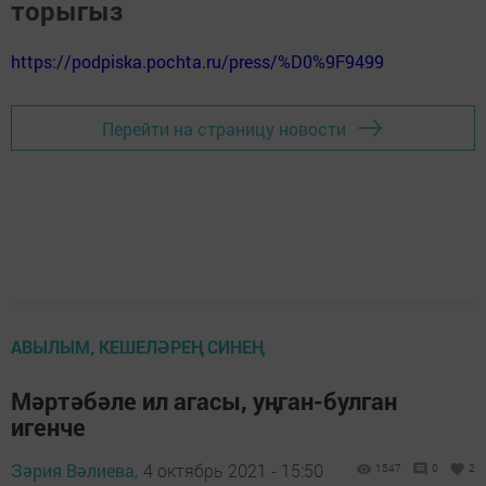
торыгыз
https://podpiska.pochta.ru/press/%D0%9F9499
Перейти на страницу новости
АВЫЛЫМ, КЕШЕЛӘРЕҢ СИНЕҢ
Мәртәбәле ил агасы, уңган-булган
игенче
Зәрия Вәлиева,
4 октябрь 2021 - 15:50
1547
0
2