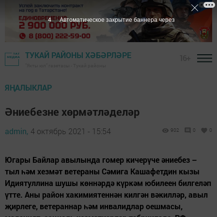
3
Автоматическое закрытие баннера через
ТУКАЙ РАЙОНЫ ХӘБӘРЛӘРЕ
16+
"Якты юл" газетасы - Тукай районы
ЯҢАЛЫКЛАР
Әниебезне хөрмәтләделәр
admin,
4 октябрь 2021 - 15:54
902
0
0
Югары Байлар авылында гомер кичерүче әниебез –
тыл һәм хезмәт ветераны Сәмига Кашафетдин кызы
Идиятуллина шушы көннәрдә күркәм юбилеен билгеләп
үтте. Аны район хакимиятеннән килгән вәкилләр, авыл
җирлеге, ветераннар һәм инвалидлар оешмасы,