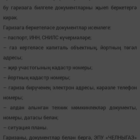
бу гаризага билгеле документларны җыеп беркетергә
кирәк.
Гаризага беркетеләсе документлар исемлеге:
– паспорт, ИНН, СНИЛС күчермәләре;
– газ кертеләсе капиталь объектның, йортның төгәл
адресы;
– җир участогының кадастр номеры;
– йортның кадастр номеры;
– гариза бирүченең электрон адресы, кәрәзле телефон
номеры;
– алдан алынган техник мөмкинлекләр документы,
номеры, датасы белән;
– ситуация планы.
Гаризаны, документлар белән бергә, ЭПУ «ЧЕЛНЫГАЗ»