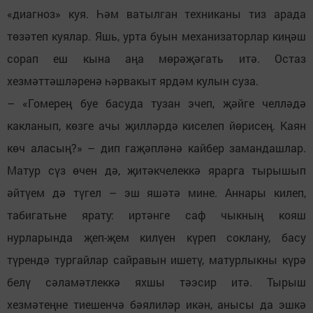
«диагноз» куя. Һәм ватылган техниканы тиз арада
төзәтеп куялар. Яшь, урта буын механизаторлар киңәш
сорап еш кына аңа мөрәҗәгать итә. Остаз
хезмәттәшләренә һәрвакыт ярдәм кулын суза.
– «Гомерең буе басуда тузан эчеп, җәйге челләдә
какланып, көзге ачы җилләрдә киселеп йөрисең. Каян
көч аласың?» – дип гаҗәпләнә кайбер замандашлар.
Матур сүз өчен дә, җитәкчелеккә ярарга тырышып
әйтүем дә түгел – эш яшәтә мине. Аннары килеп,
табигатьне ярату: иртәнге саф чыкның кояш
нурларында җеп-җем килүен күреп соклану, басу
түрендә тургайлар сайравын ишетү, матурлыкны күрә
белү сәламәтлеккә яхшы тәэсир итә. Тырыш
хезмәтеңне тиешенчә бәялиләр икән, анысы да эшкә