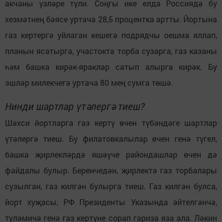
акчаны үзләре түли. Соңгы ике елда Россиядә бу
хезмәтнең бәясе уртача 28,5 процентка артты. Йортына
газ кертергә уйлаган кешегә подрядчы оешма яллап,
планын ясатырга, участокта торба сузарга, газ казаны
һәм башка кирәк-яраклар сатып алырга кирәк. Бу
эшләр милекчегә уртача 80 мең сумга төшә.
Нинди шартлар үтәлергә тиеш?
Шәхси йортларга газ кертү өчен түбәндәге шартлар
үтәлергә тиеш. Бу филатовкалылар өчен генә түгел,
башка җирлекләрдә яшәүче райондашлар өчен дә
файдалы булыр. Беренчедән, җирлектә газ торбалары
сузылган, газ килгән булырга тиеш. Газ килгән булса,
йорт хуҗасы, РФ Президенты Указында әйтелгәнчә,
түләмичә генә газ кертүне сорап гариза яза ала. Ләкин