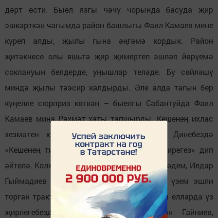
дәрт өсти. Быел язгы чәчү чорында басуда җир
эшкәрткән чагымда район башлыгы Фаил Камаев мине
күреп алды, җылы гына әңгәмә кордык. Район
җитәкчесе олы яшьтә җир җимертеп эшләп йөрүемә
соклануын белдерде, уңышлар теләде. Бу сөйләшү
миндә җылы тәэсир калдырды. Әле алда тагын бер
күңелле сюрприз көткән – быелгы Сабантуйда Фаил
Камаев миңа Рәхмәт хаты тапшырды. Кешенең ихлас
хезмәтен күрә белү – матур сыйфат. Динебездә
«Кешенең тире кипкәнче хезмәтенә бәя бирегез» дип
әйтелә. Колхоз таралгач агрофирмада эшләдем, Илдар
Гыймадиев намуслы хезмәтемне бәяләп, үзем эшли
торган тракторны бүләк итеп бирде. Соңгы елларда үз
җирлегебездәге КФХда эшлим. Раушан Гайниев,