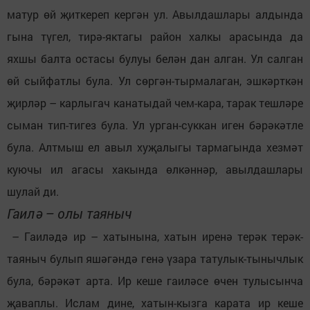
матур өй җиткереп кергән ул. Авылдашлары алдында
гына түгел, тирә-яктагы район халкы арасында да
яхшы балта остасы булуы белән дан алган. Ул салган
өй сыйфатлы була. Ул сөргән-тырмалаган, эшкәрткән
җирләр – карлыгач канатыдай чем-кара, тарак тешләре
сыман тип-тигез була. Ул урган-суккан иген бәрәкәтле
була. Алтмыш ел авыл хуҗалыгы тармагында хезмәт
куючы ил агасы хакында өлкәннәр, авылдашлары
шулай ди.
Гаилә – олы таяныч
– Гаиләдә ир – хатынына, хатын иренә терәк терәк-
таяныч булып яшәгәндә генә үзара татулык-тынычлык
була, бәрәкәт арта. Ир кеше гаиләсе өчен тулысынча
җаваплы. Ислам дине, хатын-кызга карата ир кеше