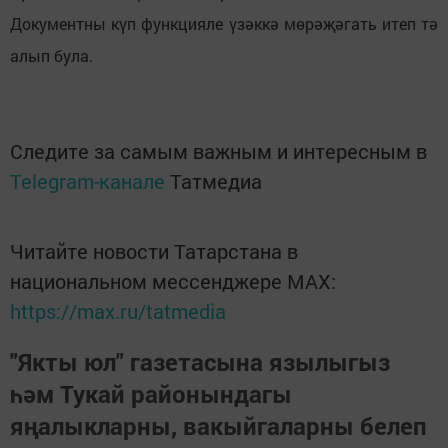
Документны күп функцияле үзәккә мөрәҗәгать итеп тә
алып була.
Следите за самым важным и интересным в
Telegram-канале
Татмедиа
Читайте новости Татарстана в
национальном мессенджере MАХ:
https://max.ru/tatmedia
"Якты юл" газетасына язылыгыз
һәм Тукай районындагы
яңалыкларны, вакыйгаларны белеп