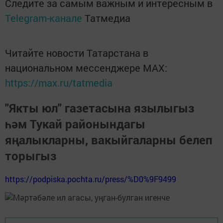
Следите за самым важным и интересным в
Telegram-канале
Татмедиа
Читайте новости Татарстана в
национальном мессенджере MАХ:
https://max.ru/tatmedia
"Якты юл" газетасына язылыгыз
һәм Тукай районындагы
яңалыкларны, вакыйгаларны белеп
торыгыз
https://podpiska.pochta.ru/press/%D0%9F9499