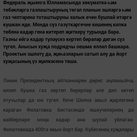
Федераль җыенга Юлламасында хөкүмәткә һәм
төбәкләргә газлаштыруның төгәл планын эшләргә һәм
газ челтәренә тоташтыруны халык өчен бушлай итәргә
кушкан иде. Монда сүз газүткәргечне кешенең капка
төбенә кадәр генә китереп җиткерү турында бара.
Газны өйгә кадәр түләүсез кертеп бирәләр дигән сүз
түгел. Анысын хуҗа подрядчы оешма яллап башкара.
Проектын эшләтү дә, җиһазларын сатып алу да йорт
хуҗасының үз җилкәсенә төшә.
Ләкин Президентның әйткәннәрен дөрес аңламыйча,
килеп бушка газ кертеп бирерләр әле дип көтеп
ятучылар да юк түгел. Кече Шилнә авыл җирлегенә
караган Филатовка бистәсендә яшәүчеләрнең дә
кайберләре моңа кадәр әнә шулай уйлаган.
Филатовкада 400гә якын йорт бар. Күбесенең хуҗалары