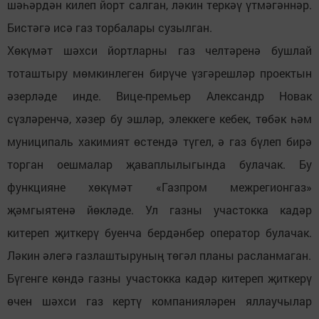
шәһәрдән килеп йорт салган, ләкин теркәү үтмәгәннәр.
Бистәгә исә газ торбалары сузылган.
Хөкүмәт шәхси йортларны газ челтәренә бушлай
тоташтыру мөмкинлеген бирүче үзгәрешләр проектын
әзерләде инде. Вице-премьер Александр Новак
сүзләренчә, хәзер бу эшләр, элеккеге кебек, төбәк һәм
муниципаль хакимият өстендә түгел, ә газ бүлеп бирә
торган оешмалар җаваплылыгында булачак. Бу
функцияне хөкүмәт «Газпром межрегионгаз»
җәмгыятенә йөкләде. Ул газны участокка кадәр
китереп җиткерү буенча бердәнбер оператор булачак.
Ләкин әлегә газлаштыруның төгәл планы расланмаган.
Бүгенге көндә газны участокка кадәр китереп җиткерү
өчен шәхси газ кертү компанияләрен яллаучылар