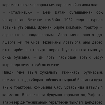
карамастан, ул чорларны һич зарланмыйча искә ала:
– «Сталинец-6» – Бөек Ватан сугышыннан соң
чыгарылган беренче комбайн. 1962 елда штурвал
артына утырдым. Шуннан бирле комбайн, трактор –
аерылгысыз юлдашларым. Алар мине ашата да,
яшәргә көч тә бирә. Техниканы яратырга, аны дөрес
итеп тәрбияләп торырга кирәк. Шул вакытта гына ул
сиңа буйсына, – ди ярты гасырдан артык басу-
кырларда хезмәт куйган игенче.
Нинди генә авыл хуҗалыгы техникасы булмасын,
һәммәсенең дә «йөрәк тибеше»н тыңлый белгәнгә күрә,
аның тракторы, комбайны басу уртасында ватылып
калмаган. Өлкән яшьтә булуына карамастан, Рәфкать
ага хәзер дә техниканың гөрелтесен тыңлап, дөп-дөрес