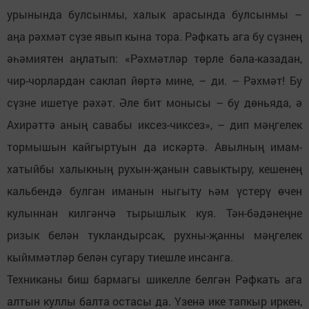
урынында булсынмы, халык арасында булсынмы –
аңа рәхмәт сүзе явып кына тора. Рәфкать ага бу сүзнең
әһәмиятен аңлатып: «Рәхмәтләр төрле бәла-казадан,
чир-чорлардан саклап йөртә мине, – ди. – Рәхмәт! Бу
сүзне ишетүе рәхәт. Әле бит монысы – бу дөньяда, ә
Ахирәттә аның савабы иксез-чиксез», – дип мәңгелек
тормышын кайгыртуын да искәртә. Авылның имам-
хатыйбы халыкның рухын-җанын савыктыру, кешенең
кальбендә булган иманын ныгыту һәм үстерү өчен
кулыннан килгәнчә тырышлык куя. Тән-бәдәнеңне
ризык белән тукландырсак, рухны-җанны мәңгелек
кыйммәтләр белән сугару тиешле инсанга.
Техниканы биш бармагы шикелле белгән Рәфкать ага
алтын куллы балта остасы да. Үзенә ике тапкыр иркен,