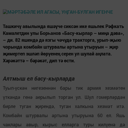
Ташкичү авылында яшәүче сиксән ике яшьлек Рәфкать
Камалетдин улы Борһанов «Басу-кырлар – миңа дәва»,
– ди. 82 яшендә дә язгы чәчүдә тракторга, урып-җыю
чорында комбайн штурвалы артына утыруын – җир
җимертеп эшләп йөрүенең серен ул шулай аңлата.
Хәрәкәттә – бәрәкәт, дип тә өсти.
Алтмыш ел басу-кырларда
Туып-үскән нигезеннән бары тик армия хезмәтен
үткәндә генә аерылып торган ул. Шул гомерләрдән
бирле туган җирендә, туган халкына хезмәт итә.
Комбайн штурвалы артына утыруына 60 ел. Яшь
чаклары авыр, кырыс елларга туры килүенә дә