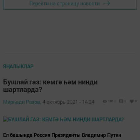
Перейти на страницу новости
ЯҢАЛЫКЛАР
Бушлай газ: кемгә һәм нинди
шартларда?
Мирһади Разов,
4 октябрь 2021 - 14:24
1012
0
0
Ел башында Россия Президенты Владимир Путин