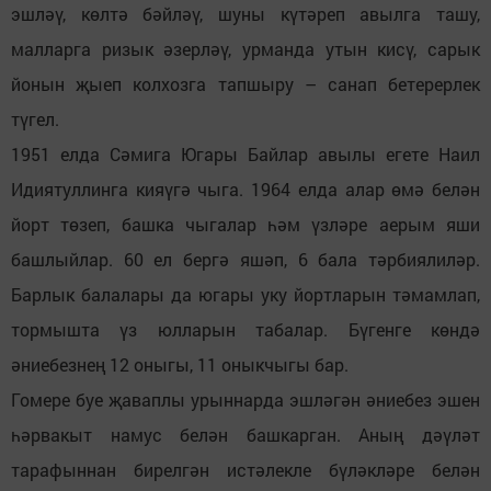
эшләү, көлтә бәйләү, шуны күтәреп авылга ташу,
малларга ризык әзерләү, урманда утын кисү, сарык
йонын җыеп колхозга тапшыру – санап бетерерлек
түгел.
1951 елда Сәмига Югары Байлар авылы егете Наил
Идиятуллинга кияүгә чыга. 1964 елда алар өмә белән
йорт төзеп, башка чыгалар һәм үзләре аерым яши
башлыйлар. 60 ел бергә яшәп, 6 бала тәрбиялиләр.
Барлык балалары да югары уку йортларын тәмамлап,
тормышта үз юлларын табалар. Бүгенге көндә
әниебезнең 12 оныгы, 11 оныкчыгы бар.
Гомере буе җаваплы урыннарда эшләгән әниебез эшен
һәрвакыт намус белән башкарган. Аның дәүләт
тарафыннан бирелгән истәлекле бүләкләре белән