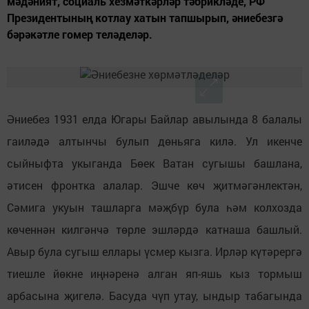
мәдәният, социаль хезмәткәрләр тәбрикләде, РФ
Президентының котлау хатын тапшырып, әниебезгә
бәрәкәтле гомер теләделәр.
Әниебез 1931 елда Югары Байлар авылында 8 балалы
гаиләдә алтынчы булып дөньяга килә. Ул икенче
сыйныфта укыганда Бөек Ватан сугышы башлана,
әтисен фронтка алалар. Эшче көч җитмәгәнлектән,
Сәмига укуын ташларга мәҗбүр була һәм колхозда
көченнән килгәнчә төрле эшләрдә катнаша башлый.
Авыр була сугыш еллары үсмер кызга. Ирләр күтәрергә
тиешле йөкне иңнәренә алган яп-яшь кыз тормыш
арбасына җигелә. Басуда чүп утау, ындыр табагында