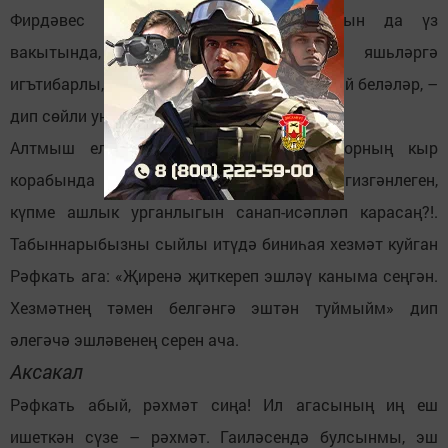
Фирдәвес Бикмөхәммәтов хезмәт хакын да үз
вакытында, тиешенчә түлиләр. Алар яшьләргә
игътибарлы, өлкәннәргә хөрмәт белән карый беләләр, –
дип сөйли уңган игенче.
Алтмыш ел эчендә тырыш механизаторның кыр
корабында ничә гектар иген басуларын гизгәнлеген,
күпме ашлык урганлыгын санап-исәпләп карасаң?!.
Табыннарыбызны сыйлы итүдә биниһая хезмәт куйган
Рәфкать ага: «Җиренә җиткереп эшләү каныма сеңгән.
Хезмәтнең тәмен белгәнгә эштән туймыйм» дип
әлегәчә эшләвенең серен ача.
Аксакал
Рәфкать абый, рәхмәт сиңа! Ил агасының иң еш
ишеткән сүзе – рәхмәт. Гаиләсендә булсынмы, эш