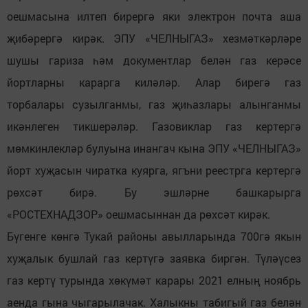
оешмасына илтеп бирергә яки электрон почта аша
җибәрергә кирәк. ЭПУ «ЧЕЛНЫГАЗ» хезмәткәрләре
шушы гариза һәм документлар белән газ керәсе
йортларны карарга киләләр. Алар бирегә газ
торбалары сузылганмы, газ җиһазлары алынганмы
икәнлеген тикшерәләр. Газовиклар газ кертергә
мөмкинлекләр булуына инангач кына ЭПУ «ЧЕЛНЫГАЗ»
йорт хуҗасын чиратка куярга, ягъни реестрга кертергә
рөхсәт бирә. Бу эшләрне башкарырга
«РОСТЕХНАДЗОР» оешмасыннан да рөхсәт кирәк.
Бүгенге көнгә Тукай районы авылларында 700гә якын
хуҗалык бушлай газ кертүгә заявка биргән. Түләүсез
газ кертү турында хөкүмәт карары 2021 елның ноябрь
аенда гына чыгарылачак. Халыкны табигый газ белән