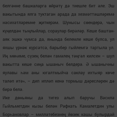
белгәнне башкаларга өйрәтү дә тиешле бит әле. Эш
вакытында ялга туктаган арада да хезмәттәшләремә
нәсихәтләремне җиткерәм. Шунысы сөендерә, чын
күңелдән тыңлыйлар, сораулар бирәләр. Кеше баштан-
аяк эшкә чумса да, янында белемле кеше булса, ул
яхшы үрнәк күрсәтсә, барыбер гыйлемгә тартыла ул.
Иң мөһиме, сүзең белән гамәлең тәңгәл килсен – шул
вакытта кеше сиңа ышаныч белдерә. Ә ышанычны
яулавы һәм аны югалтмыйча саклау ихтыяр көче
таләп итә», – дип ипләп кенә тормыш дәресләрен дә
бирә белә.
Ике дөньяны да тигез алып баручы Вәсилә
Гыйльметдин кызы белән Рәфкать Камалетдин улы
Борһановлар – милләтебезнең йөзек кашы булырдай