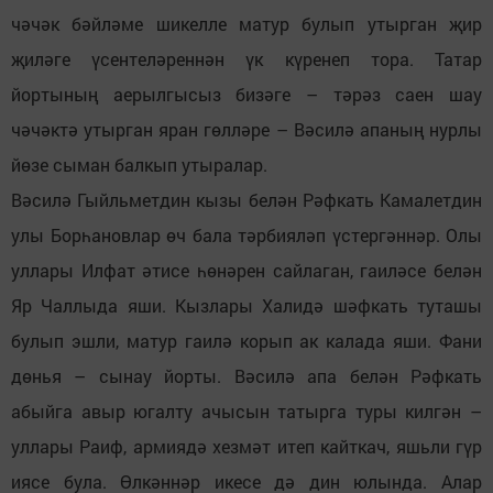
чәчәк бәйләме шикелле матур булып утырган җир
җиләге үсентеләреннән үк күренеп тора. Татар
йортының аерылгысыз бизәге – тәрәз саен шау
чәчәктә утырган яран гөлләре – Вәсилә апаның нурлы
йөзе сыман балкып утыралар.
Вәсилә Гыйльметдин кызы белән Рәфкать Камалетдин
улы Борһановлар өч бала тәрбияләп үстергәннәр. Олы
уллары Илфат әтисе һөнәрен сайлаган, гаиләсе белән
Яр Чаллыда яши. Кызлары Халидә шәфкать туташы
булып эшли, матур гаилә корып ак калада яши. Фани
дөнья – сынау йорты. Вәсилә апа белән Рәфкать
абыйга авыр югалту ачысын татырга туры килгән –
уллары Раиф, армиядә хезмәт итеп кайткач, яшьли гүр
иясе була. Өлкәннәр икесе дә дин юлында. Алар