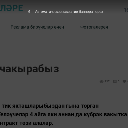
РЛӘРЕ
1
5
Автоматическое закрытие баннера через
Реклама бирүчеләр өчен
Фотогалерея
 чакырабыз
937
0
 тик якташларыбыздан гына торган
ләүчеләр 4 айга яки аннан да күбрәк вакытка
нтракт төзи алалар.