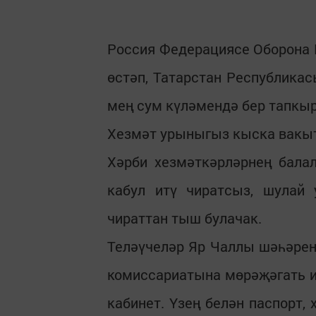
Россия Федерациясе Оборона
өстәп, Татарстан Республикас
мең сум күләмендә бер тапкыр
Хезмәт урыныгыз кыска вакытл
Хәрби хезмәткәрләрнең бала
кабул итү чиратсыз, шулай 
чираттан тыш булачак.
Теләүчеләр Яр Чаллы шәһәре
комиссариатына мөрәҗәгать ит
кабинет. Үзең белән паспорт,