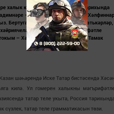
әре халык күңелендә Татар халкы тарихында
хадимнәре – хәйрияче, мәгърифәтче Хәлфинна
ыз. Бертуган Хәлфиннар – эре сәнәгатькәрләр,
 хәйриячеләр. Милләтебезне мәгърифәтле
 токым – Хәлфиннар нәселе Теләнче-Тамак
 Казан шәһәрендә Иске Татар бистәсендә Хәсә
ьяга килә. Ул гомерен халыкны мәгърифәтл
зиясендә татар теле укыта, Россия тарихынд
ык сүзлек, татар теле грамматикасын төзи.