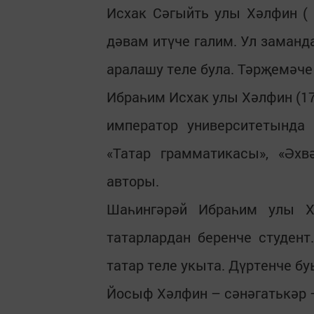
Исхак Сәгыйть улы Хәлфин ( .
дәвам итүче галим. Ул заманд
аралашу теле була. Тәрҗемәче
Ибраһим Исхак улы Хәлфин (17
император университетында
«Татар грамматикасы», «Әх
авторы.
Шаһингәрәй Ибраһим улы Хә
татарлардан беренче студент
татар теле укыта. Дүртенче бу
Йосыф Хәлфин – сәнәгатькәр 