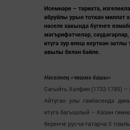
Исемнәре – тарихта, изгелекл
абруйлы урын тоткан милләт 
нәселе хакында бүгенге язмаб
мәгърифәтчеләр, сәүдәгәрләр,
итүгә зур өлеш керткән затлы
авылы белән бәйле.
Нәселнең «чишмә башы»
Сәгыйть Хәлфин (1732-1785) –
Айтуган улы гаиләсендә дөн
итүгә багышлый – Казан гимна
беренче русча-татарча II томл