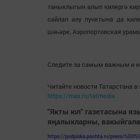
таныклыгын алып килергә кирә
сайлап алу пунктына да кил
шәһәре, Аэропортовская урамы 1
Следите за самым важным и 
Читайте новости Татарстана 
https://max.ru/tatmedia
"Якты юл" газетасына я
яңалыкларны, вакыйгал
https://podpiska.pochta.ru/press/%D0%