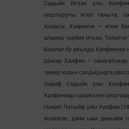
Садыйк Исхак улы Хәлфин
оештыручы итеп таныта, сәү
хуҗасы. Хәйрияче – ятим ба
аларны тәрбия иткән. Теләнче
башлап бу авылда Хәлфиннар 
Шакир Хәлфин – сәнәгатькәр.
тимер юлын салдырырга рөхсәт
Зариф Садыйк улы Хәлфин 
Хәлфиннар» ширкәтен оештыру
Нәҗип Латыйф улы Хәлфин (1886
эшлекле, дини һәм дөньяви 