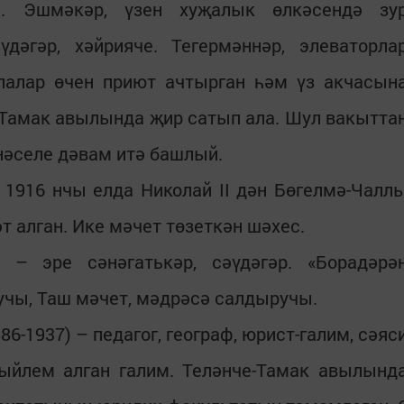
. Эшмәкәр, үзен хуҗалык өлкәсендә зу
дәгәр, хәйрияче. Тегермәннәр, элеваторла
лалар өчен приют ачтырган һәм үз акчасын
-Тамак авылында җир сатып ала. Шул вакытта
нәселе дәвам итә башлый.
 1916 нчы елда Николай II дән Бөгелмә-Чалл
 алган. Ике мәчет төзеткән шәхес.
– эре сәнәгатькәр, сәүдәгәр. «Борадәрә
чы, Таш мәчет, мәдрәсә салдыручы.
-1937) – педагог, географ, юрист-галим, сәяс
гыйлем алган галим. Теләнче-Тамак авылынд