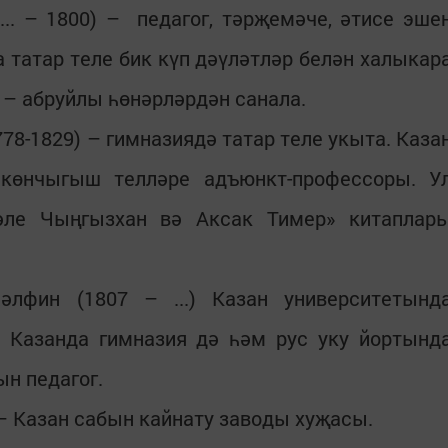
.. – 1800) – педагог, тәрҗемәче, әтисе эше
а татар теле бик күп дәүләтләр белән халыкар
 – абруйлы һөнәрләрдән санала.
78-1829) – гимназиядә татар теле укыта. Каза
 көнчыгыш телләре адъюнкт-профессоры. У
вәле Чыңгызхан вә Аксак Тимер» китаплар
лфин (1807 – ...) Казан университетынд
. Казанда гимназия дә һәм рус уку йортынд
ын педагог.
– Казан сабын кайнату заводы хуҗасы.