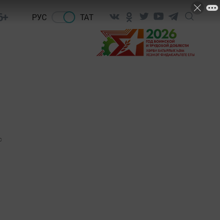
6+
РУС
ТАТ
0