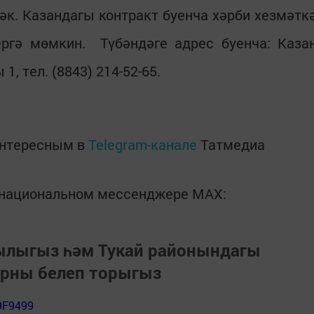
к. Казандагы контракт буенча хәрби хезмәтк
ергә мөмкин. Түбәндәге адрес буенча: Каза
, тел. (8843) 214-52-65.
интересным в
Telegram-канале
Татмедиа
в национальном мессенджере MАХ:
зылыгыз һәм Тукай районындагы
арны белеп торыгыз
9F9499