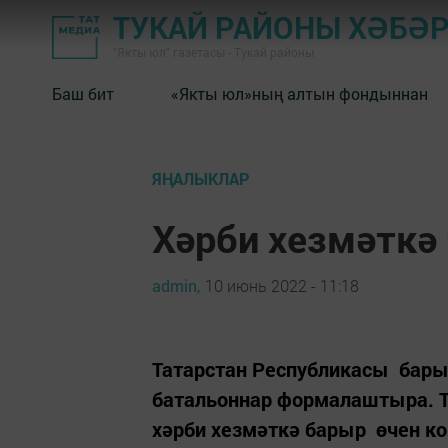
ТУКАЙ РАЙОНЫ ХӘБӘ
"Якты юл" газетасы - Тукай районы
Баш бит
«Якты юл»ның алтын фондыннан
ЯҢАЛЫКЛАР
Хәрби хезмәткә
admin,
10 июнь 2022 - 11:18
Татарстан Республикасы бары
батальоннар формалаштыра. Те
хәрби хезмәткә барыр өчен ко