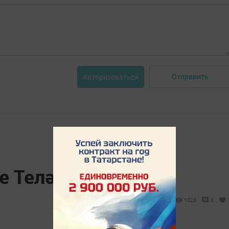
Отправить
Авторизоваться
е Теләнче-Тамак
1023
0