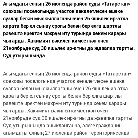
Агымдагы елның 26 июлендә район суды «Татарстан»
совхозы поселогында участок вәкаләтлесен әшәке
сүзләр белән мыскыллаганы өчен 26 яшьлек ир-атка
карата бер ел сынау срогы белән бер елга шартлы
рәвештә иректән мәхрүм итү турында хөкем карары
чыгарды. Хакимият вәкилен кимсеткән өчен
21ноябрьдә суд 30 яшьлек ир-атны да җавапка тартты.
Суд утырышында...
Агымдагы елның 26 июлендә район суды «Татарстан»
совхозы поселогында участок вәкаләтлесен әшәке
сүзләр белән мыскыллаганы өчен 26 яшьлек ир-атка
карата бер ел сынау срогы белән бер елга шартлы
рәвештә иректән мәхрүм итү турында хөкем карары
чыгарды. Хакимият вәкилен кимсеткән өчен
21ноябрьдә суд 30 яшьлек ир-атны да җавапка тартты.
Суд утырышында ачыкланганча, әлеге гражданин
агымдагы елның 27 июлендә район территориясендә