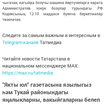
чыгачак, кагыйдә бозучы машина йөртүчеләргә карата
Административ хокук бозулар турындагы РФ
Кодексының 12.10 маддәсе буенча беркетмәләр
төзеләчәк.
Следите за самым важным и интересным в
Telegram-канале
Татмедиа
Читайте новости Татарстана в
национальном мессенджере MАХ:
https://max.ru/tatmedia
"Якты юл" газетасына язылыгыз
һәм Тукай районындагы
яңалыкларны, вакыйгаларны белеп