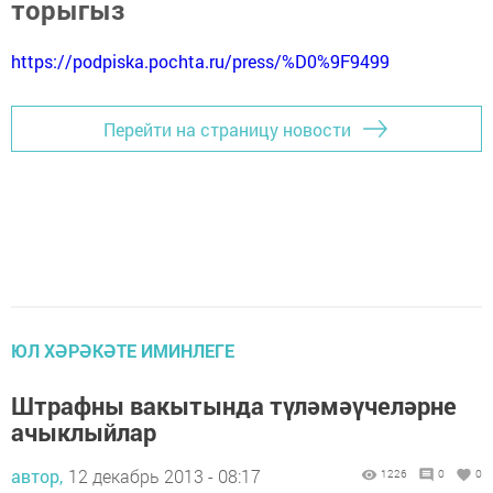
торыгыз
https://podpiska.pochta.ru/press/%D0%9F9499
Перейти на страницу новости
ЮЛ ХӘРӘКӘТЕ ИМИНЛЕГЕ
Штрафны вакытында түләмәүчеләрне
ачыклыйлар
автор,
12 декабрь 2013 - 08:17
1226
0
0