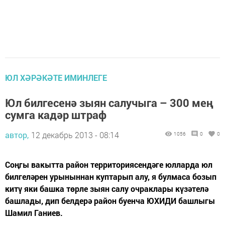
ЮЛ ХӘРӘКӘТЕ ИМИНЛЕГЕ
Юл билгесенә зыян салучыга – 300 мең
сумга кадәр штраф
автор,
12 декабрь 2013 - 08:14
1056
0
0
Соңгы вакытта район территориясендәге юлларда юл
билгеләрен урыныннан куптарып алу, я булмаса бозып
китү яки башка төрле зыян салу очраклары күзәтелә
башлады, дип белдерә район буенча ЮХИДИ башлыгы
Шамил Ганиев.