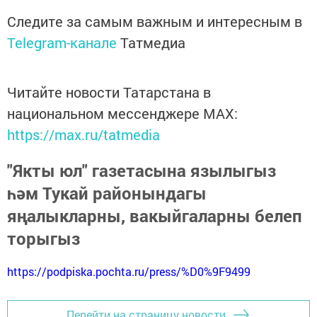
Следите за самым важным и интересным в
Telegram-канале
Татмедиа
Читайте новости Татарстана в
национальном мессенджере MАХ:
https://max.ru/tatmedia
"Якты юл" газетасына язылыгыз
һәм Тукай районындагы
яңалыкларны, вакыйгаларны белеп
торыгыз
https://podpiska.pochta.ru/press/%D0%9F9499
Перейти на страницу новости