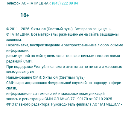
Телефон АО «ТАТМЕДИА»:
(843) 222 09 84
16+
© 2011 - 2026. Якты юл (Светлый путь). Все права защищены.
© ТАТМЕДИА. Все материалы, размещенные на сайте, защищены
законом.
Перепечатка, воспроизведение и распространение в любом объеме
информации,
размещенной на сайте, возможна только с письменного согласия
редакций СМИ.
При поддержке Республиканского агентства по печати и массовым
коммуникациям.
Наименование СМИ: Якты юл (Светлый путь)
СМИ зарегистрировано Федеральной службой по надзору в сфере
связи,
информационных технологий и массовых коммуникаций
запись о регистрации СМИ ЭЛ № ФС 77 - 90170 от 07.10.2025
ФИО главного редактора: Руководитель филиала АО "ТАТМЕДИА" -
главный редактор Аверьянова Олеся Борисовна
Адрес редакции: 423807, Республика Татарстан, город Набережные
Челны, проспект Мусы Джалиля, 46
Телефон редакции: 8 (8552) 70-17-58 - редактор;
8 (8552) 70-25-48 - бухгалтер;