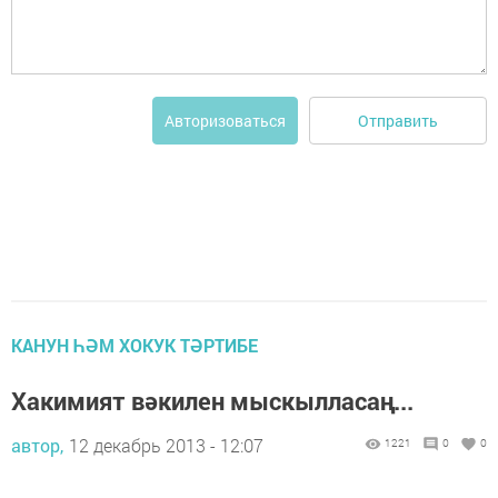
Отправить
Авторизоваться
КАНУН ҺӘМ ХОКУК ТӘРТИБЕ
Хакимият вәкилен мыскылласаң...
автор,
12 декабрь 2013 - 12:07
1221
0
0