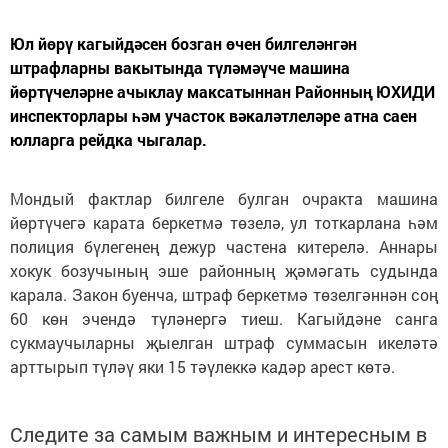
Юл йөрү кагыйдәсен бозган өчен билгеләнгән
штрафларны вакытында түләмәүче машина
йөртүчеләрне ачыклау максатыннан Районның ЮХИДИ
инспекторлары һәм участок вәкаләтлеләре атна саен
юлларга рейдка чыгалар.
Мондый фактлар билгеле булган очракта машина
йөртүчегә карата беркетмә төзелә, ул тоткарлана һәм
полиция бүлегенең дежур частена китерелә. Аннары
хокук бозучының эше районның җәмәгать судында
карала. Закон буенча, штраф беркетмә төзелгәннән соң
60 көн эчендә түләнергә тиеш. Кагыйдәне санга
сукмаучыларны җыелган штраф суммасын икеләтә
арттырып түләү яки 15 тәүлеккә кадәр арест көтә.
Следите за самым важным и интересным в