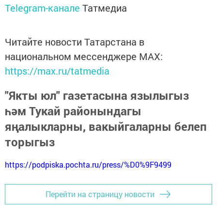
Telegram-канале
Татмедиа
Читайте новости Татарстана в
национальном мессенджере MАХ:
https://max.ru/tatmedia
"Якты юл" газетасына язылыгыз
һәм Тукай районындагы
яңалыкларны, вакыйгаларны белеп
торыгыз
https://podpiska.pochta.ru/press/%D0%9F9499
Перейти на страницу новости