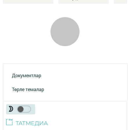
Документлар
Төрле темалар