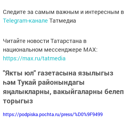
Следите за самым важным и интересным в
Telegram-канале
Татмедиа
Читайте новости Татарстана в
национальном мессенджере MАХ:
https://max.ru/tatmedia
"Якты юл" газетасына язылыгыз
һәм Тукай районындагы
яңалыкларны, вакыйгаларны белеп
торыгыз
https://podpiska.pochta.ru/press/%D0%9F9499