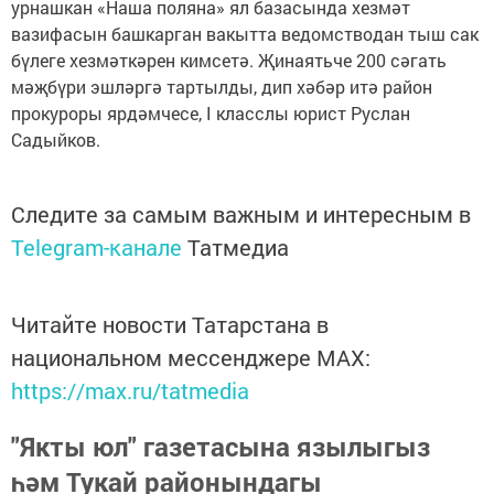
урнашкан «Наша поляна» ял базасында хезмәт
вазифасын башкарган вакытта ведомстводан тыш сак
бүлеге хезмәткәрен кимсетә. Җинаятьче 200 сәгать
мәҗбүри эшләргә тартылды, дип хәбәр итә район
прокуроры ярдәмчесе, I класслы юрист Руслан
Садыйков.
Следите за самым важным и интересным в
Telegram-канале
Татмедиа
Читайте новости Татарстана в
национальном мессенджере MАХ:
https://max.ru/tatmedia
"Якты юл" газетасына язылыгыз
һәм Тукай районындагы