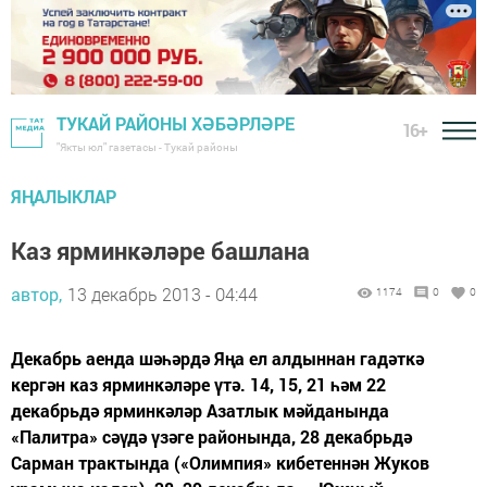
ТУКАЙ РАЙОНЫ ХӘБӘРЛӘРЕ
16+
"Якты юл" газетасы - Тукай районы
ЯҢАЛЫКЛАР
Каз ярминкәләре башлана
автор,
13 декабрь 2013 - 04:44
1174
0
0
Декабрь аенда шәһәрдә Яңа ел алдыннан гадәткә
кергән каз ярминкәләре үтә. 14, 15, 21 һәм 22
декабрьдә ярминкәләр Азатлык мәйданында
«Палитра» сәүдә үзәге районында, 28 декабрьдә
Сарман трактында («Олимпия» кибетеннән Жуков