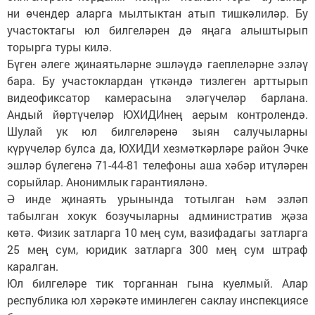
ни өчендер аларга мылтыктан атып тишкәлиләр. Бу
участоктагы юл билгеләрен дә яңага алыштырып
торырга туры килә.
Бүген әлеге җинаятьләрне эшләүдә гаеплеләрне эзләү
бара. Бу участоклардан үткәндә тизлеген арттырып
видеофиксатор камерасына эләгүчеләр барлана.
Андый йөртүчеләр ЮХИДИнең аерым контролендә.
Шулай ук юл билгеләренә зыян салучыларны
күрүчеләр булса да, ЮХИДИ хезмәткәрләре район Эчке
эшләр бүлегенә 71-44-81 телефоны аша хәбәр итүләрен
сорыйлар. Анонимлык гарантияләнә.
Ә инде җинаять урынында тотылган һәм эзләп
табылган хокук бозучыларны административ җәза
көтә. Физик затларга 10 мең сум, вазифадагы затларга
25 мең сум, юридик затларга 300 мең сум штраф
каралган.
Юл билгеләре тик торганнан гына куелмый. Алар
республика юл хәрәкәте иминлеген саклау инспекциясе