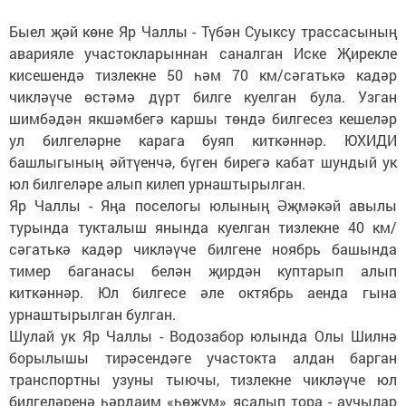
Быел җәй көне Яр Чаллы - Түбән Суыксу трассасының
аварияле участокларыннан саналган Иске Җирекле
кисешендә тизлекне 50 һәм 70 км/сәгатькә кадәр
чикләүче өстәмә дүрт билге куелган була. Узган
шимбәдән якшәмбегә каршы төндә билгесез кешеләр
ул билгеләрне карага буяп киткәннәр. ЮХИДИ
башлыгының әйтүенчә, бүген бирегә кабат шундый ук
юл билгеләре алып килеп урнаштырылган.
Яр Чаллы - Яңа поселогы юлының Әҗмәкәй авылы
турында тукталыш янында куелган тизлекне 40 км/
сәгатькә кадәр чикләүче билгене ноябрь башында
тимер баганасы белән җирдән куптарып алып
киткәннәр. Юл билгесе әле октябрь аенда гына
урнаштырылган булган.
Шулай ук Яр Чаллы - Водозабор юлында Олы Шилнә
борылышы тирәсендәге участокта алдан барган
транспортны узуны тыючы, тизлекне чикләүче юл
билгеләренә һәрдаим «һөҗүм» ясалып тора - аучылар