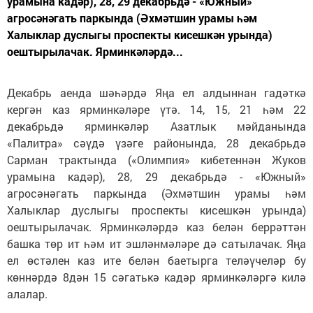
урамына кадәр), 28, 29 декабрьдә - «Южный»
агросәнәгать паркында (Әхмәтшин урамы һәм
Халыклар дуслыгы проспекты кисешкән урында)
оештырылачак. Ярминкәләрдә...
Декабрь аенда шәһәрдә Яңа ел алдыннан гадәткә
кергән каз ярминкәләре үтә. 14, 15, 21 һәм 22
декабрьдә ярминкәләр Азатлык мәйданында
«Палитра» сәүдә үзәге районында, 28 декабрьдә
Сарман трактында («Олимпия» кибетеннән Жуков
урамына кадәр), 28, 29 декабрьдә - «Южный»
агросәнәгать паркында (Әхмәтшин урамы һәм
Халыклар дуслыгы проспекты кисешкән урында)
оештырылачак. Ярминкәләрдә каз белән беррәттән
башка төр ит һәм ит эшләнмәләре дә сатылачак. Яңа
ел өстәлен каз ите белән баетырга теләүчеләр бу
көннәрдә 8дән 15 сәгатькә кадәр ярминкәләргә килә
алалар.