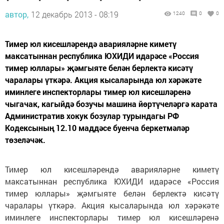
автор,
12 декабрь 2013 - 08:19
1240
0
0
Тимер юл кисешләрендә аварияләрне киметү
максатыннан республика ЮХИДИ идарәсе «Россия
тимер юллары» җәмгыяте белән берлектә кисәтү
чаралары үткәрә. Акция кысаларында юл хәрәкәте
иминлеге инспекторлары тимер юл кисешләренә
чыгачак, кагыйдә бозучы машина йөртүчеләргә карата
Административ хокук бозулар турындагы РФ
Кодексының 12.10 маддәсе буенча беркетмәләр
төзеләчәк.
Тимер юл кисешләрендә аварияләрне киметү
максатыннан республика ЮХИДИ идарәсе «Россия
тимер юллары» җәмгыяте белән берлектә кисәтү
чаралары үткәрә. Акция кысаларында юл хәрәкәте
иминлеге инспекторлары тимер юл кисешләренә