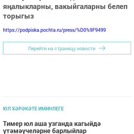
яңалыкларны, вакыйгаларны белеп
торыгыз
https://podpiska.pochta.ru/press/%D0%9F9499
Перейти на страницу новости
ЮЛ ХӘРӘКӘТЕ ИМИНЛЕГЕ
Тимер юл аша узганда кагыйдә
үтәмәүчеләрне барлыйлар