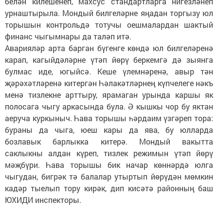
белән килешенеп, махсус стандартларга нигезләнеп
урнаштырыла. Мондый билгеләрне яңадан торгызу юл
торышын контрольдә тотучы оешмалардан шактый
финанс чыгымнары да таләп итә.
Аварияләр арта барган бүгенге көндә юл билгеләренә
карап, кагыйдәләрне үтәп йөрү беркемгә дә зыянга
булмас иде, югыйсә. Кеше үлемнәренә, авыр тән
җәрәхәтләренә китергән Һәлакәтләрнең күпчелеге нәкъ
менә тизлекне арттыру, ярамаган урында каршы як
полосага чыгу аркасында була. Ә кышкы чор бу яктан
аеруча куркыныч. Һава торышы һәрдаим үзгәреп тора:
бураны да чыга, юеш кары да ява, бу юлларда
бозлавык барлыкка китерә. Мондый вакытта
саклыкны алдан күреп, тизлек режимын үтәп йөрү
мәҗбүри. Һава торышы бик начар көннәрдә юлга
чыгудан, бигрәк тә балалар утыртып йөрүдән мөмкин
кадәр тыелып тору кирәк, дип кисәтә районның баш
ЮХИДИ инспекторы.