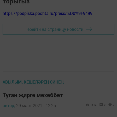
торыгыз
https://podpiska.pochta.ru/press/%D0%9F9499
Перейти на страницу новости
АВЫЛЫМ, КЕШЕЛӘРЕҢ СИНЕҢ
Туган җиргә мәхәббәт
автор,
29 март 2021 - 12:25
1612
0
0