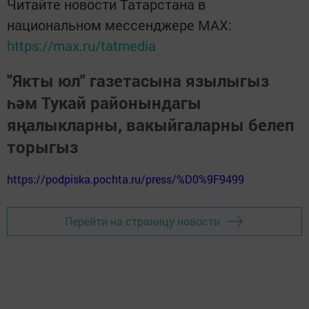
Читайте новости Татарстана в
национальном мессенджере MАХ:
https://max.ru/tatmedia
"Якты юл" газетасына язылыгыз
һәм Тукай районындагы
яңалыкларны, вакыйгаларны белеп
торыгыз
https://podpiska.pochta.ru/press/%D0%9F9499
Перейти на страницу новости