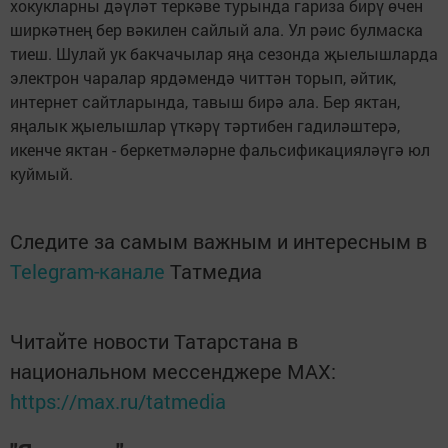
хокукларны дәүләт теркәве турында гариза бирү өчен
ширкәтнең бер вәкилен сайлый ала. Ул рәис булмаска
тиеш. Шулай ук бакчачылар яңа сезонда җыелышларда
электрон чаралар ярдәмендә читтән торып, әйтик,
интернет сайтларында, тавыш бирә ала. Бер яктан,
яңалык җыелышлар үткәрү тәртибен гадиләштерә,
икенче яктан - беркетмәләрне фальсификацияләүгә юл
куймый.
Следите за самым важным и интересным в
Telegram-канале
Татмедиа
Читайте новости Татарстана в
национальном мессенджере MАХ:
https://max.ru/tatmedia