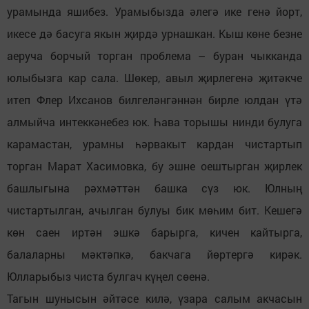
урамында яшибез. Урамыбызда әлегә ике генә йорт,
икесе дә басуга якын җирдә урнашкан. Кыш көне безне
аеруча борчый торган проблема – буран чыкканда
юлыбызга кар сала. Шөкер, авыл җирлегенә җитәкче
итеп Флер Ихсанов билгеләнгәннән бирле юлдан үтә
алмыйча интеккәнебез юк. Һава торышы нинди булуга
карамастан, урамны һәрвакыт кардан чистартып
торган Марат Хасимовка, бу эшне оештырган җирлек
башлыгына рәхмәттән башка сүз юк. Юлның
чистартылган, ачылган булуы бик мөһим бит. Кешегә
көн саен иртән эшкә барырга, кичен кайтырга,
балаларны мәктәпкә, бакчага йөртергә кирәк.
Юлларыбыз чиста булгач күңел сөенә.
Тагын шунысын әйтәсе килә, үзара салым акчасын