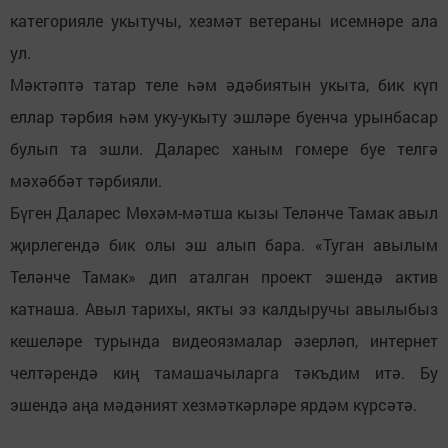
категорияле укытучы, хезмәт ветераны исемнәре ала
ул.
Мәктәптә татар теле һәм әдәбиятын укыта, бик күп
еллар тәрбия һәм уку-укыту эшләре буенча урынбасар
булып та эшли. Даларес ханым гомере буе телгә
мәхәббәт тәрбияли.
Бүген Даларес Мөхәм-мәтша кызы Теләнче Тамак авыл
җирлегендә бик олы эш алып бара. «Туган авылым
Теләнче Тамак» дип аталган проект эшендә актив
катнаша. Авыл тарихы, якты эз калдыручы авылыбыз
кешеләре турында видеоязмалар әзерләп, интернет
челтәрендә киң тамашачыларга тәкъдим итә. Бу
эшендә аңа мәдәният хезмәткәрләре ярдәм күрсәтә.