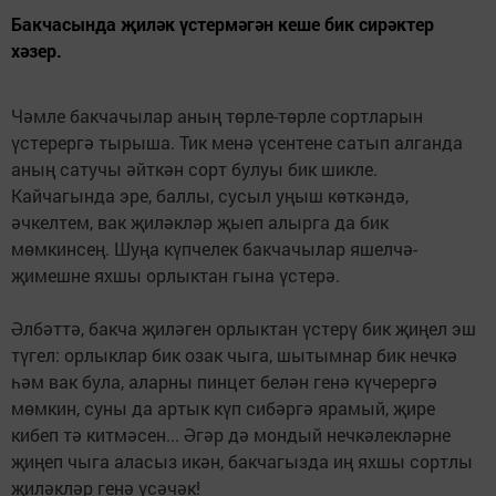
Бакчасында җиләк үс­термә­гән кеше бик си­рәк­тер
хәзер.
Чәмле бакчачылар аның төрле-төрле сортларын
үстерергә тырыша. Тик менә үсентене сатып алганда
аның сатучы әйткән сорт булуы бик шикле.
Кайчагында эре, баллы, сусыл уңыш көт­кәндә,
әчкелтем, вак җиләк­ләр җыеп алырга да бик
мөмкинсең. Шуңа күпчелек бакчачылар яшелчә-
җимешне яхшы орлыктан гына үстерә.
Әлбәттә, бакча җиләген орлыктан үстерү бик җиңел эш
түгел: орлыклар бик озак чыга, шытымнар бик нечкә
һәм вак була, аларны пинцет белән генә күчерергә
мөмкин, суны да артык күп сибәргә ярамый, җире
кибеп тә китмәсен... Әгәр дә мондый нечкәлекләрне
җиңеп чыга аласыз икән, бакчагызда иң яхшы сортлы
җиләкләр генә үсәчәк!