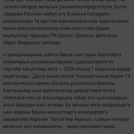
салым чигерүе акчасын рәсмиләштерергә була. Бүген
«Бердәм Россия» кабул итү бүлмәсе Instagram-
аккаунтында Татарстан бакчачылык һәм яшелчәчелек
белән шөгыльләнүчеләр өчен әлеге һәм башка
яңалыклар турында РФ Дәүләт Думасы депутаты
Айрат Фәррахов сөйләде.
«Гражданнарның шәхси бакча һәм торак йортларга
хокукларын рәсмиләштерүнең гадиләштерелгән
тәртибе тагын биш елга — 2026 елның 1 мартына кадәр
озайтылды. „Дача амнистиясе“ башланганнан бирле 14
млн күчемсез милек объекты рәсмиләштерелгән.
Бакчачылар һәм яшелчәчеләр ширкәтләре почта
элемтәсе һәм үз әгъзаларына хәбәр итү чыгымнарын
алып барудан азат ителде. Бу акчаны янга калдырырга
һәм аларны башка максатларга юнәлдерергә
мөмкинлек бирәчәк. Тагын бер яңалык - салым чигерүе
акчасын алу мөмкинлеге», - диде парламентарий.