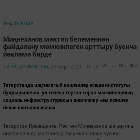
ЯҢАЛЫКЛАР
Миңнеханов мәктәп белеменнән
файдалану мөмкинлеген арттыру буенча
йөкләмә бирде
ИА ТАТАР-ИНФОРМ,
29 март 2021 - 15:03
1130
0
0
Татарстанда иҗтимагый киңлекләр үсеше институты
булдырылачак, ул төзелә торган торак массивларның
социаль инфраструктурасын анализлау һәм исәпләү
белән шөгыльләнәчәк.
Татарстан Президенты Рөстәм Миңнеханов шәһәр яны
бистәләрендә мәктәпләр төзү мәсьәләсе буенча