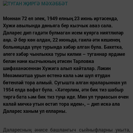
Моннан 72 ел элек, 1949 елның 23 июнь иртәсендә,
Хужи авылында дөньяга бер кызчык аваз сала.
Даларес дип гадәти булмаган исем куярга ниятлиләр
аңа. Ә бер көн алдан, 22 июньдә, гаилә әти кешенең
больницада үлүе турында хәбәр алган була. Бәхеткә,
әлеге хәбәр чынлыкка туры килми – туганнар ярдәме
белән нәни кызчыкның әтисен Тарловка
шифаханәсеннән Хужига алып кайталар. Ләкин
Мөхәммәтша урын өстенә кала һәм шул ятудан
бөтенләй тора алмый. Сугышта алган яраларыннан ул
1954 елда вафат була. «Хәтерлим, әти бик тиз шабыр
тиргә бата һәм бик тиз туңа иде. Мин ул туңмасын өчен
калай мичкә утын өстәп тора идем», – дип искә ала
Даларес ханым ул елларны.
Даларесның әнисе башлангыч сыйныфларны укыта,