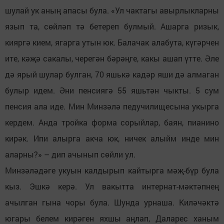
шулай ук аның апасы була. «Ул чактагы авырлыкларны
язып та, сөйләп тә бетереп булмый. Ашарга ризык,
кияргә кием, ягарга утын юк. Балачак алабута, күгәрчен
ите, кәҗә сакалы, черегән бәрәңге, какы ашап үтте. Әле
дә ярый шулар булган, 70 яшькә кадәр яши дә алмаган
булыр идем. Әни пенсиягә 55 яшьтән чыкты. 5 сум
пенсия ала иде. Мин Минзәлә педучилищесына укырга
кердем. Анда тройка форма сорыйлар, баян, пианино
кирәк. Ипи алырга акча юк, ничек алыйм инде мин
аларны?» – дип ачынып сөйли ул.
Минзәләдәге укуын калдырып кайтырга мәҗ-бүр була
кыз. Эшкә керә. Ул вакытта интернат-мәктәпнең
ачылган гына чоры була. Шунда урнаша. Киләчәктә
югары белем кирәген яхшы аңлап, Даларес ханым