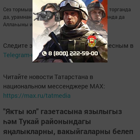
Сез тормышыгызның һәр минутында: ятып торганда
да, урамнан барганда да, транспортта булганда да
Аллаһыны искә ала аласыз.
Следите за самым важным и интересным в
Telegram-канале
Татмедиа
Читайте новости Татарстана в
национальном мессенджере MАХ:
https://max.ru/tatmedia
"Якты юл" газетасына язылыгыз
һәм Тукай районындагы
яңалыкларны, вакыйгаларны белеп