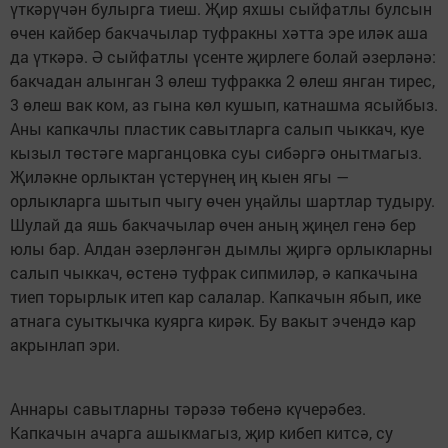
үткәрүчән булырга тиеш. Җир яхшы сыйфатлы булсын
өчен кайбер бакчачылар туфракны хәтта эре иләк аша
да үткәрә. Ә сыйфатлы үсенте җирлеге болай әзерләнә:
бакчадан алынган 3 өлеш туфракка 2 өлеш янган тирес,
3 өлеш вак ком, аз гына көл кушып, катнашма ясыйбыз.
Аны капкачлы пластик савытларга салып чыккач, куе
кызыл төстәге марганцовка суы сибәргә онытмагыз.
Җиләкне орлыктан үстерүнең иң кыен ягы —
орлыкларга шытып чыгу өчен уңайлы шартлар тудыру.
Шулай да яшь бакчачылар өчен аның җиңел генә бер
юлы бар. Алдан әзерләнгән дымлы җиргә орлыкларны
салып чыккач, өстенә туфрак сипмиләр, ә капкачына
тиеп торырлык итеп кар салалар. Капкачын ябып, ике
атнага суыткычка куярга кирәк. Бу вакыт эчендә кар
акрынлап эри.
Аннары савытларны тәрәзә төбенә күчерәбез.
Капкачын ачарга ашыкмагыз, җир кибеп китсә, су