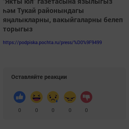
"Якты юл" газетасына язылыгыз
һәм Тукай районындагы
яңалыкларны, вакыйгаларны белеп
торыгыз
https://podpiska.pochta.ru/press/%D0%9F9499
Оставляйте реакции
0
0
0
0
0