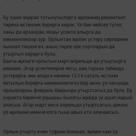
Бу эшкә яңарак тотынучыларга җиләкнең ремонтант
төренә өстенлек бирергә кирәк. Ул бик көйсез түгел,
хакы да арзанрак, яхшы үсенте алырга да
мөмкинлекләр зур. Орлыктан җиләк үстерү серләренә
ныклап төшенгәч, аның төрле эре сортларын да
утыртып карарга була.
Бакча җиләге орлыгын март-апрельдә дә утыртырга
мөмкин. Әгәр үсентеләрне якты, киң тәрәзә төбендә
үстерергә, яки аларга көненә 12-14 сәгать өстәмә
яктылык бирергә мөмкинлегегез бар икән, ул чагында
орлыкларны февраль башында утыртсагыз да була. Бу
очракта беренче уңышны быелгы җәйдә үк ашап карый
аласыз. Әгәр март яисә апрельдә утыртсагыз, димәк,
ул җиләкне икенче елга гына авыз итә алачаксыз.
Орлык утырту өчен туфрак йомшак, җиңел һәм су