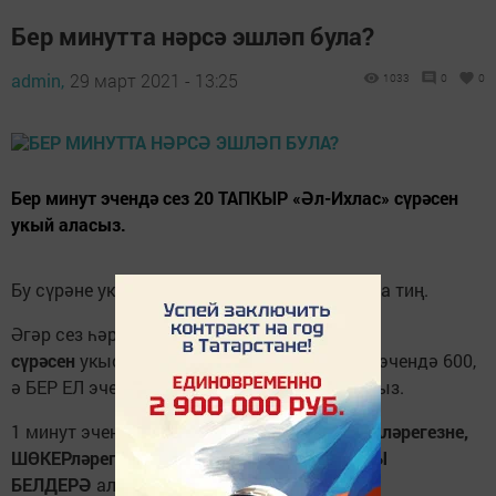
Бер минутта нәрсә эшләп була?
admin,
29 март 2021 - 13:25
1033
0
0
Бер минут эчендә сез 20 ТАПКЫР «Әл-Ихлас» сүрәсен
укый аласыз.
Бу сүрәне уку
Коръәннең ӨЧТӘН БЕРЕН
укуга тиң.
Әгәр сез һәр көнне
20 тапкыр «Әл-Ихлас»
сүрәсен
укысагыз, сез әлеге сүрәне БЕР АЙ эчендә 600,
ә БЕР ЕЛ эчендә 7200 тапкыр укыган буласыз.
1 минут эчендә сез
Аллаһыга ХӘМЕД-СӘНАләрегезне,
ШӨКЕРләрегезне ӘЙТӘ, АҢА ЯРАТУЫГЫЗНЫ
БЕЛДЕРӘ
аласыз.