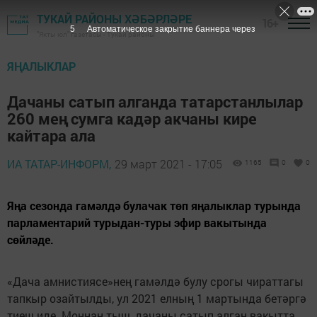
ТУКАЙ РАЙОНЫ ХӘБӘРЛӘРЕ
16+
4
Автоматическое закрытие баннера через
"Якты юл" газетасы - Тукай районы
ЯҢАЛЫКЛАР
Дачаны сатып алганда татарстанлылар
260 мең сумга кадәр акчаны кире
кайтара ала
ИА ТАТАР-ИНФОРМ,
29 март 2021 - 17:05
1165
0
0
Яңа сезонда гамәлдә булачак төп яңалыклар турында
парламентарий турыдан-туры эфир вакытында
сөйләде.
«Дача амнистиясе»нең гамәлдә булу срогы чираттагы
тапкыр озайтылды, ул 2021 елның 1 мартында бетәргә
тиеш иде. Моннан тыш, дачаны сатып алган вакытта