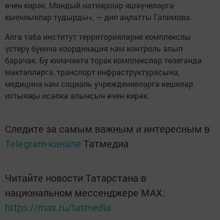
өчен кирәк. Мондый нәтиҗәләр яшәүчеләргә
кыенлыклар тудырды», — дип аңлатты Галимова.
Алга таба институт территорияләрне комплекслы
үстерү буенча координация һәм контроль алып
барачак. Бу киләчәктә торак комплекслар төзегәндә
мәктәпләргә, транспорт инфраструктурасына,
медицина һәм социаль учреждениеләргә кешеләр
ихтыяҗы исәпкә алынсын өчен кирәк.
Следите за самым важным и интересным в
Telegram-канале
Татмедиа
Читайте новости Татарстана в
национальном мессенджере MАХ:
https://max.ru/tatmedia