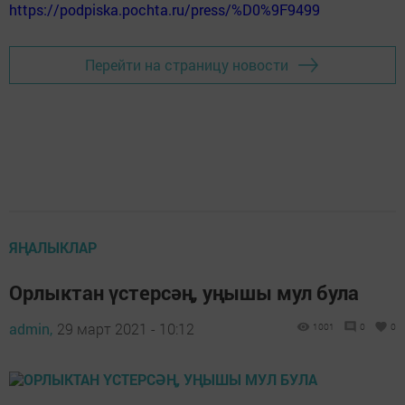
https://podpiska.pochta.ru/press/%D0%9F9499
Перейти на страницу новости
ЯҢАЛЫКЛАР
Орлыктан үстерсәң, уңышы мул була
admin,
29 март 2021 - 10:12
1001
0
0