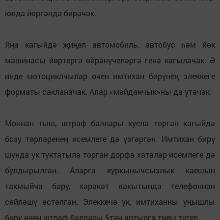
юлда йөргәндә бирәчәк.
⠀
Яңа кагыйдә җиңел автомобиль, автобус һәм йөк
машинасы йөртергә өйрәнүчеләргә генә кагылачак. Ә
инде мотоциклчылар өчен имтихан бирүнең элеккеге
форматы сакланачак. Алар «мәйданчык»ны да үтәчәк.
⠀
Моннан тыш, штраф баллары куела торган кагыйдә
бозу төрләренең исемлеге дә үзгәргән. Имтихан бирү
шунда ук туктатыла торган дорфа хаталар исемлеге дә
булдырылган. Аларга куркынычсызлык каешын
такмыйча бару, хәрәкәт вакытында телефоннан
сөйләшү өстәлгән. Элеккечә үк, имтиханны уңышлы
бирү өчен штраф баллары 5тән артырга тиеш түгел.