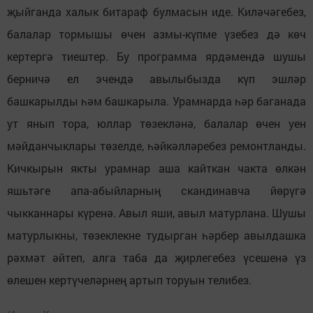
җыйганда халык битараф булмасын иде. Киләчәгебез,
балалар тормышы өчен азмы-күпме үзебез дә көч
кертергә тиештер. Бу программа ярдәмендә шушы
берничә ел эчендә авылыбызда күп эшләр
башкарылды һәм башкарыла. Урамнарда һәр баганада
ут янып тора, юллар төзекләнә, балалар өчен уен
мәйданчыклары төзелде, һәйкәлләребез ремонтланды.
Кичкырын якты урамнар аша кайткан чакта өлкән
яшьтәге апа-абыйларның скандинавча йөрүгә
чыкканнары күренә. Авыл яши, авыл матурлана. Шушы
матурлыкны, төзеклекне тудырган һәрбер авылдашка
рәхмәт әйтеп, алга таба да җирлегебез үсешенә үз
өлешен кертүчеләрнең артып торуын телибез.