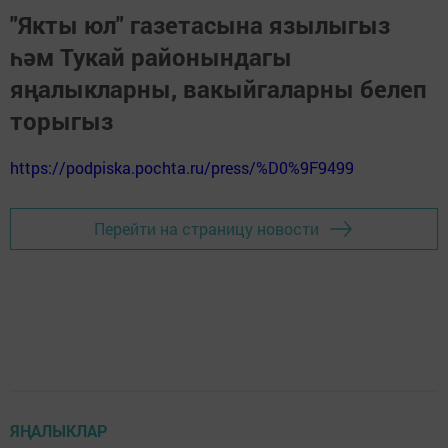
"Якты юл" газетасына язылыгыз
һәм Тукай районындагы
яңалыкларны, вакыйгаларны белеп
торыгыз
https://podpiska.pochta.ru/press/%D0%9F9499
Перейти на страницу новости
ЯҢАЛЫКЛАР