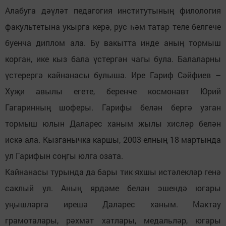
Алабуга дәүләт педагогия институтының филология
факультетына укырга керә, рус һәм татар теле белгече
буенча диплом ала. Бу вакытта инде аның тормыш
корган, ике кыз бала үстергән чагы була. Балаларны
үстерергә кайнанасы булыша. Ире Гариф Сәйфиев –
Хуҗи авылы егете, беренче космонавт Юрий
Гагаринның шоферы. Гарифы белән бергә узган
тормыш юлын Даларес ханым жылы хисләр белән
искә ала. Кызганычка каршы, 2003 елның 18 мартында
ул Гарифын соңгы юлга озата.
Кайнанасы турында да бары тик яхшы истәлекләр генә
саклый ул. Аның ярдәме белән эшендә югары
уңышларга ирешә Даларес ханым. Мактау
грамоталары, рәхмәт хатлары, медальләр, югары