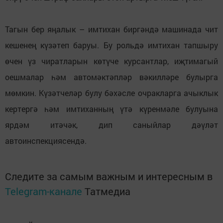
⠀
Тагын бер яңалык – имтихан биргәндә машинада чит
кешенең күзәтеп баруы. Бу рольдә имтихан тапшыру
өчен үз чиратларын көтүче курсантлар, иҗтимагый
оешмалар һәм автомәктәпләр вәкилләре булырга
мөмкин. Күзәтчеләр булу бәхәсле очракларга ачыклык
кертергә һәм имтиханның үтә күренмәле булуына
ярдәм итәчәк, дип саныйлар дәүләт
автоинспекциясендә.
Следите за самым важным и интересным в
Telegram-канале
Татмедиа