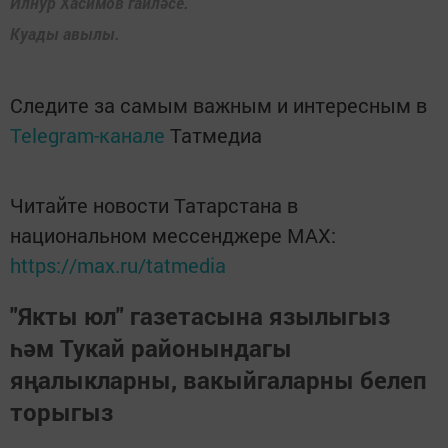
Илнур Хасимов гаиләсе.
Куады авылы.
Следите за самым важным и интересным в
Telegram-канале
Татмедиа
Читайте новости Татарстана в
национальном мессенджере MАХ:
https://max.ru/tatmedia
"Якты юл" газетасына язылыгыз
һәм Тукай районындагы
яңалыкларны, вакыйгаларны белеп
торыгыз