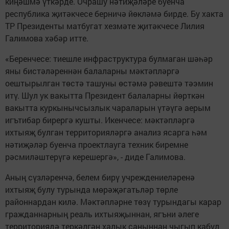
киңәшмә үткәрде. Очрашу нәтиҗәләре буенча
республика җитәкчесе берничә йөкләмә бирде. Бу хакта
ТР Президенты матбугат хезмәте җитәкчесе Лилия
Галимова хәбәр итте.
«Беренчесе: тиешле инфраструктура булмаган шәһәр
яны бистәләреннән балаларны мәктәпләргә
оештырылган төстә ташуны өстәмә рәвештә тәэмин
итү. Шул ук вакытта Президент балаларны йөрткән
вакытта куркынычсызлык чараларын үтәүгә аерым
игътибар бирергә кушты. Икенчесе: мәктәпләргә
ихтыяҗ булган территорияләргә анализ ясарга һәм
нәтиҗәләр буенча проектлауга техник биремне
рәсмиләштерүгә керешергә», - диде Галимова.
Аның сүзләренчә, белем бирү учреждениеләренә
ихтыяҗ булу турында мөрәҗәгатьләр төрле
районнардан килә. Мәктәпләрне төзү турындагы карар
гражданнарның реаль ихтыяҗыннан, ягъни әлеге
территориядә теркәлгән халык саныннан чыгып кабул