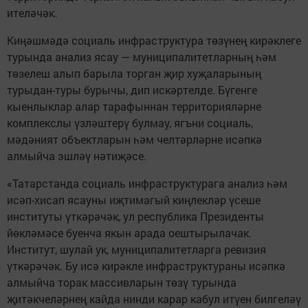
ителәчәк.
Киңәшмәдә социаль инфраструктура төзүнең кирәклеге
турында анализ ясау — муниципалитетларның һәм
төзелеш алып барыла торган җир хуҗаларының
турыдан-туры бурычы, дип искәртелде. Бүгенге
кыенлыклар алар тарафыннан территорияләрне
комплекслы үзләштерү булмау, ягъни социаль,
мәдәният объектларын һәм челтәрләрне исәпкә
алмыйча эшләү нәтиҗәсе.
«Татарстанда социаль инфраструктурага анализ һәм
исәп-хисап ясауны иҗтимагый киңлекләр үсеше
институты үткәрәчәк, ул республика Президенты
йөкләмәсе буенча якын арада оештырылачак.
Институт, шулай ук, муниципалитетларга ревизия
үткәрәчәк. Бу исә кирәкле инфраструктураны исәпкә
алмыйча торак массивларын төзү турында
җитәкчеләрнең кайда нинди карар кабул итүен билгеләү