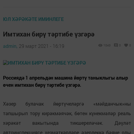
ЮЛ ХӘРӘКӘТЕ ИМИНЛЕГЕ
Имтихан бирү тәртибе үзгәрә
admin,
29 март 2021 - 16:19
1043
0
0
Россиядә 1 апрельдән машина йөртү таныклыгы алыр
өчен имтихан бирү тәртибе үзгәрә.
Хәзер булачак йөртүчеләргә «мәйданчык»ны
тапшырып тору кирәкмәячәк, бөтен күнекмәләр реаль
хәрәкәт вакытында тикшереләчәк. Дәүләт
автоинспекциясе хезмәткәрләре әзерлеккә бәяне олы