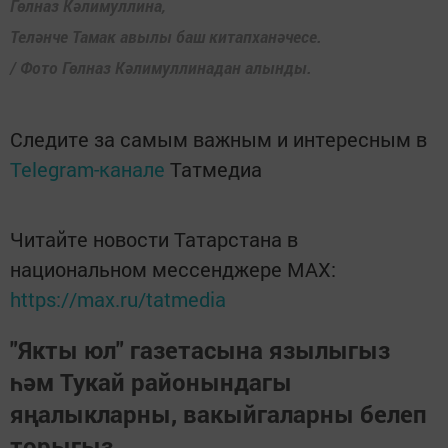
Гөлназ Кәлимуллина,
Теләнче Тамак авылы баш китапханәчесе.
/ Фото Гөлназ Кәлимуллинадан алынды.
Следите за самым важным и интересным в
Telegram-канале
Татмедиа
Читайте новости Татарстана в
национальном мессенджере MАХ:
https://max.ru/tatmedia
"Якты юл" газетасына язылыгыз
һәм Тукай районындагы
яңалыкларны, вакыйгаларны белеп
торыгыз