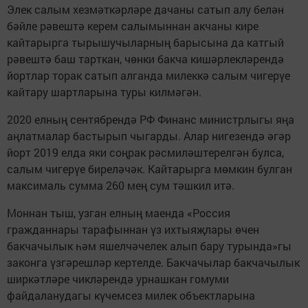
Элек салым хезмәткәрләре дачаны сатып алу белән
бәйле рәвештә керем салымыннан акчаны кире
кайтарырга тырышучыларның барысына да катгый
рәвештә баш тарткан, чөнки бакча кишәрлекләрендә
йортлар торак сатып алганда милеккә салым чигерүе
кайтару шартларына туры килмәгән.
2020 елның сентябрендә РФ Финанс министрлыгы яңа
аңлатмалар бастырып чыгарды. Алар нигезендә әгәр
йорт 2019 елда яки соңрак рәсмиләштерелгән булса,
салым чигерүе биреләчәк. Кайтарырга мөмкин булган
максималь сумма 260 мең сум тәшкил итә.
Моннан тыш, узган елның маенда «Россия
гражданнары тарафыннан үз ихтыяҗлары өчен
бакчачылык һәм яшелчәчелек алып бару турында»гы
законга үзгәрешләр кертелде. Бакчачылар бакчачылык
ширкәтләре чикләрендә урнашкан гомуми
файдаланудагы күчемсез милек объектларына