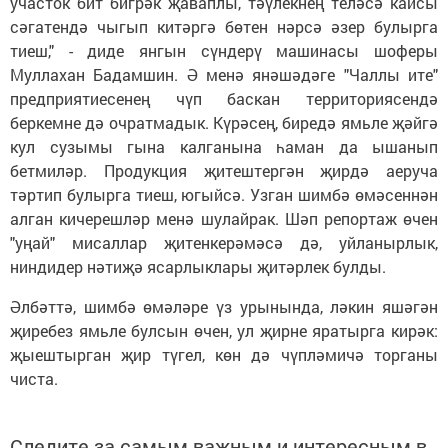
участок бит бигрәк җаваплы, тәүлекнең теләсә кайсы
сәгатендә чыгып китәргә бөтен нәрсә әзер булырга
тиеш," - диде янгын сүндерү машинасы шоферы
Муллахан Бадамшин. Ә менә янәшәдәге "Чаллы ите"
предприятиесенең чүп баскан территориясендә
беркемне дә очратмадык. Күрәсең, биредә ямьле җәйгә
кул сузымы гына калганына һаман да ышанып
бетмиләр. Продукция җитештергән җирдә аеруча
тәртип булырга тиеш, югыйсә. Узган шимбә өмәсеннән
алган кичерешләр менә шулайрак. Шәп репортаж өчен
"уңай" мисаллар җитенкерәмәсә дә, уйланырлык,
ниндидер нәтиҗә ясарлыклары җитәрлек булды.
Әлбәттә, шимбә өмәләре үз урынында, ләкин яшәгән
җиребез ямьле булсын өчен, ул җирне яратырга кирәк:
җыештырган җир түгел, көн дә чүпләмичә торганы
чиста.
Следите за самым важным и интересным в