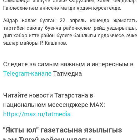
Сәмәкәйдә яшәүче әнисе Фәрүзәнең хәлен белделәр.
Гаиләсенә һәм әнисенә матди ярдәм күрсәтелде.
Айдар һәлак булган 22 апрель көнендә җәмәгать
тәртибен саклау буенча районкүләм рейд уздырылды,
дип хәбәр итте район бүлеге башлыгы ярдәмчесе, эчке
эшләр майоры Р. Кашапов.
Следите за самым важным и интересным в
Telegram-канале
Татмедиа
Читайте новости Татарстана в
национальном мессенджере MАХ:
https://max.ru/tatmedia
"Якты юл" газетасына язылыгыз
һәм Тукай районындагы