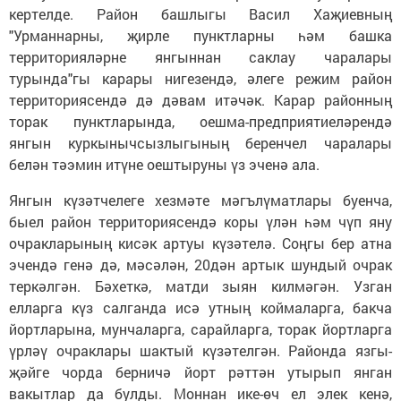
кертелде. Район башлыгы Васил Хаҗиевның
"Урманнарны, җирле пунктларны һәм башка
территорияләрне янгыннан саклау чаралары
турында"гы карары нигезендә, әлеге режим район
территориясендә дә дәвам итәчәк. Карар районның
торак пунктларында, оешма-предприятиеләрендә
янгын куркынычсызлыгының беренчел чаралары
белән тәэмин итүне оештыруны үз эченә ала.
Янгын күзәтчелеге хезмәте мәгълүматлары буенча,
быел район территориясендә коры үлән һәм чүп яну
очракларының кисәк артуы күзәтелә. Соңгы бер атна
эчендә генә дә, мәсәлән, 20дән артык шундый очрак
теркәлгән. Бәхеткә, матди зыян килмәгән. Узган
елларга күз салганда исә утның коймаларга, бакча
йортларына, мунчаларга, сарайларга, торак йортларга
үрләү очраклары шактый күзәтелгән. Районда язгы-
җәйге чорда берничә йорт рәттән утырып янган
вакытлар да булды. Моннан ике-өч ел элек кенә,