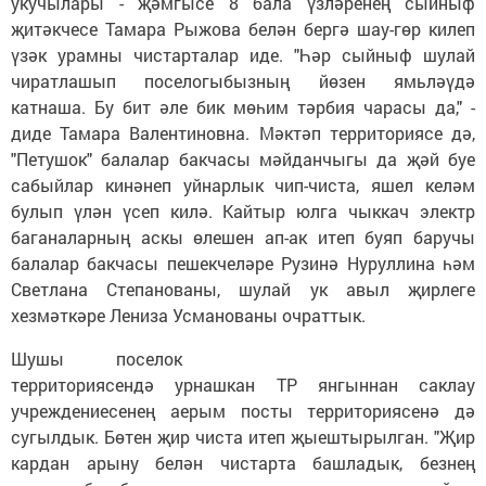
укучылары - җәмгысе 8 бала үзләренең сыйныф
җитәкчесе Тамара Рыжова белән бергә шау-гөр килеп
үзәк урамны чистарталар иде. "Һәр сыйныф шулай
чиратлашып поселогыбызның йөзен ямьләүдә
катнаша. Бу бит әле бик мөһим тәрбия чарасы да," -
диде Тамара Валентиновна. Мәктәп территориясе дә,
"Петушок" балалар бакчасы мәйданчыгы да җәй буе
сабыйлар кинәнеп уйнарлык чип-чиста, яшел келәм
булып үлән үсеп килә. Кайтыр юлга чыккач электр
баганаларның аскы өлешен ап-ак итеп буяп баручы
балалар бакчасы пешекчеләре Рузинә Нуруллина һәм
Светлана Степанованы, шулай ук авыл җирлеге
хезмәткәре Лениза Усманованы очраттык.
Шушы поселок
территориясендә урнашкан ТР янгыннан саклау
учреждениесенең аерым посты территориясенә дә
сугылдык. Бөтен җир чиста итеп җыештырылган. "Җир
кардан арыну белән чистарта башладык, безнең