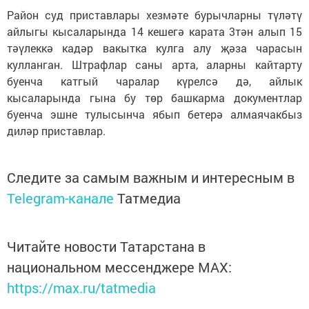
Район суд приставлары хезмәте бурычларны түләтү
айлыгы кысаларында 14 кешегә карата 3тән алып 15
тәүлеккә кадәр вакытка кулга алу җәза чарасын
кулланган. Штрафлар саны арта, аларны кайтарту
буенча катгый чаралар күрелсә дә, айлык
кысаларында гына бу төр башкарма документлар
буенча эшне тулысынча ябып бетерә алмаячакбыз
диләр приставлар.
Следите за самым важным и интересным в
Telegram-канале
Татмедиа
Читайте новости Татарстана в
национальном мессенджере MАХ:
https://max.ru/tatmedia