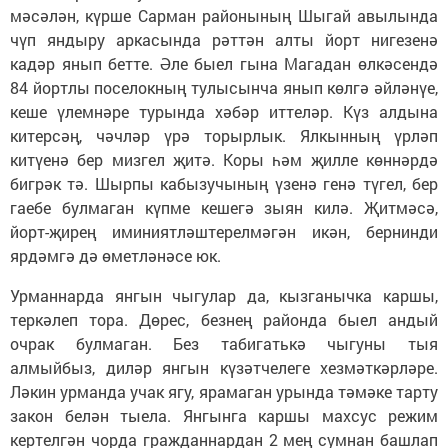
мәсәлән, күрше Сарман районының Шыгай авылында
чүп яндыру аркасында рәттән алты йорт нигезенә
кадәр янып бетте. Әле быел гына Магадан өлкәсендә
84 йортлы поселокның тулысынча янып көлгә әйләнүе,
кеше үлемнәре турында хәбәр иттеләр. Күз алдына
китерсәң, чәчләр үрә торырлык. Ялкынның үрләп
китүенә бер мизгел җитә. Коры һәм җилле көннәрдә
бигрәк тә. Шырпы кабызучының үзенә генә түгел, бер
гаебе булмаган күпме кешегә зыян килә. Җитмәсә,
йорт-җирең иминиятләштерелмәгән икән, бернинди
ярдәмгә дә өметләнәсе юк.
Урманнарда янгын чыгулар да, кызганычка каршы,
теркәлеп тора. Дөрес, безнең районда быел андый
очрак булмаган. Без табигатькә чыгуны тыя
алмыйбыз, диләр янгын күзәтчелеге хезмәткәрләре.
Ләкин урманда учак ягу, ярамаган урында тәмәке тарту
закон белән тыела. Янгынга каршы махсус режим
кертелгән чорда гражданнардан 2 мең сумнан башлап