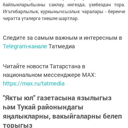
байлыкларыбызны саклау, нигездә, үзебездән тора.
Игътибарлылык, куркынычсызлык чаралары - беренче
чиратта үтәлергә тиешле шартлар.
Следите за самым важным и интересным в
Telegram-канале
Татмедиа
Читайте новости Татарстана в
национальном мессенджере MАХ:
https://max.ru/tatmedia
"Якты юл" газетасына язылыгыз
һәм Тукай районындагы
яңалыкларны, вакыйгаларны белеп
торыгыз