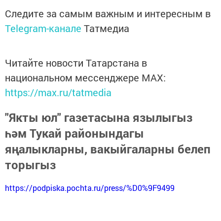
Следите за самым важным и интересным в
Telegram-канале
Татмедиа
Читайте новости Татарстана в
национальном мессенджере MАХ:
https://max.ru/tatmedia
"Якты юл" газетасына язылыгыз
һәм Тукай районындагы
яңалыкларны, вакыйгаларны белеп
торыгыз
https://podpiska.pochta.ru/press/%D0%9F9499