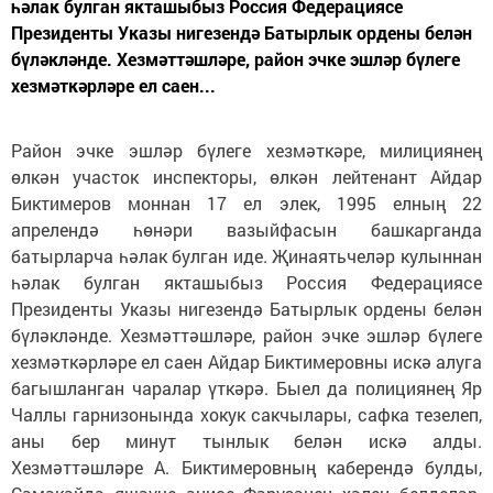
һәлак булган якташыбыз Россия Федерациясе
Президенты Указы нигезендә Батырлык ордены белән
бүләкләнде. Хезмәттәшләре, район эчке эшләр бүлеге
хезмәткәрләре ел саен...
Район эчке эшләр бүлеге хезмәткәре, милициянең
өлкән участок инспекторы, өлкән лейтенант Айдар
Биктимеров моннан 17 ел элек, 1995 елның 22
апрелендә һөнәри вазыйфасын башкарганда
батырларча һәлак булган иде. Җинаятьчеләр кулыннан
һәлак булган якташыбыз Россия Федерациясе
Президенты Указы нигезендә Батырлык ордены белән
бүләкләнде. Хезмәттәшләре, район эчке эшләр бүлеге
хезмәткәрләре ел саен Айдар Биктимеровны искә алуга
багышланган чаралар үткәрә. Быел да полициянең Яр
Чаллы гарнизонында хокук сакчылары, сафка тезелеп,
аны бер минут тынлык белән искә алды.
Хезмәттәшләре А. Биктимеровның каберендә булды,