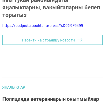
яңалыкларны, вакыйгаларны белеп
торыгыз
https://podpiska.pochta.ru/press/%D0%9F9499
Перейти на страницу новости
ЯҢАЛЫКЛАР
Полициядә ветераннарын онытмыйлар