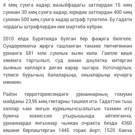
4 мең сумга кадәр, вазыйфадагы затлардан 15 мең
сумнан 30 мең сумга кадәр, юридик затлардан 400 мең
сумнан 500 мең сумга кадәр штраф түләтелә. Бу гадәти
чордагы штрафлардан ике мәртәбә күбрәк.
2010 елда Бурятиядә булган бер фаҗига билгеле.
Сүндерелмичә җиргә ташланган тәмәке төпчегеннән
урманга 581 млн сумлык зыян килә. Гаепле кеше
хөкемгә тартылып, суд аннан дәүләткә китергән
зыянын капларга дигән карар чыгара. Коточарлык,
түлисе бурычың балаларыңа, оныкларыңа күчәргә
мөмкин.
Район территориясендәге урманнарның гомуми
мәйданы 23,95 мең гектарны тәшкил итә. Гадәттән тыш
хәлләр һәм янгын куркынычсызлыгын тәэмин итү
буенча комиссия утырышында әйтелгәнчә,
урманнарда янгыннар чыккан очракта бездә 4360
кешене берләштергән 1445 торак йорт, 1520 бакча