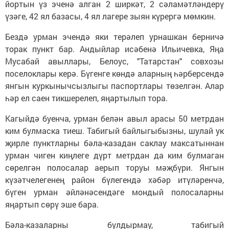
йортын үз эченә алган 2 ширкәт, 2 сәламәтләндерү
үзәге, 42 ял базасы, 4 ял лагере зыян күрергә мөмкин.
Бездә урман эчендә яки терәлеп урнашкан берничә
торак пункт бар. Андыйлар исәбенә Ильичевка, Яңа
Мусабай авыллары, Белоус, "Татарстан" совхозы
поселоклары керә. Бүгенге көндә аларның һәрберсендә
янгын куркынычсызлыгы паспортлары төзелгән. Алар
һәр ел саен тикшерелеп, яңартылып тора.
Кагыйдә буенча, урман белән авыл арасы 50 метрдан
ким булмаска тиеш. Табигый байлыгыбызны, шулай ук
җирле пунктларны бәла-казадан саклау максатыннан
урман чиген киңлеге дүрт метрдан да ким булмаган
сөрелгән полосалар аерып торуы мәҗбүри. Янгын
күзәтчелегенең район бүлегендә хәбәр итүләренчә,
бүген урман әйләнәсендәге мондый полосаларны
яңартып сөрү эше бара.
Бәла-казаларны булдырмау, табигый