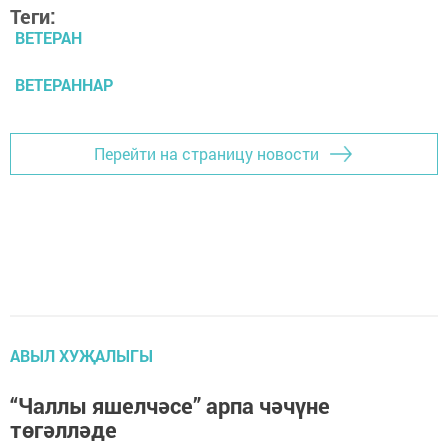
Теги:
ВЕТЕРАН
ВЕТЕРАННАР
Перейти на страницу новости
АВЫЛ ХУҖАЛЫГЫ
“Чаллы яшелчәсе” арпа чәчүне
төгәлләде