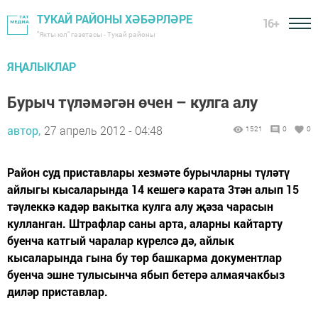
ТУКАЙ РАЙОНЫ ХӘБӘРЛӘРЕ
16+
"Якты юл" газетасы - Тукай районы
ЯҢАЛЫКЛАР
Бурыч түләмәгән өчен – кулга алу
автор,
27 апрель 2012 - 04:48
1521
0
0
Район суд приставлары хезмәте бурычларны түләтү
айлыгы кысаларында 14 кешегә карата 3тән алып 15
тәүлеккә кадәр вакытка кулга алу җәза чарасын
кулланган. Штрафлар саны арта, аларны кайтарту
буенча катгый чаралар күрелсә дә, айлык
кысаларында гына бу төр башкарма документлар
буенча эшне тулысынча ябып бетерә алмаячакбыз
диләр приставлар.