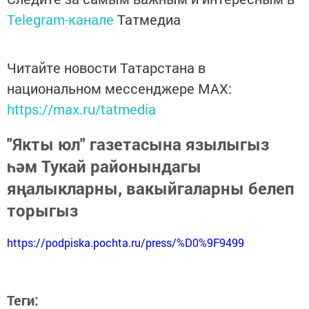
Telegram-канале
Татмедиа
Читайте новости Татарстана в
национальном мессенджере MАХ:
https://max.ru/tatmedia
"Якты юл" газетасына язылыгыз
һәм Тукай районындагы
яңалыкларны, вакыйгаларны белеп
торыгыз
https://podpiska.pochta.ru/press/%D0%9F9499
Теги: