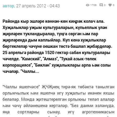
автор,
27 апрель 2012 - 04:43
1708
0
0
Районда кыр эшләре көннән-көн киңрәк колач ала.
Хуҗалыклар уҗым культураларын, күпьеллык үлән
җирләрен тукландыралар, туңга сөргән һәм пар
җирләрендә дым каплыйлар. Күп кенә хуҗалыклар
бөртеклеләр чәчүне оешкан төстә башлап җибәрделәр.
25 апрельгә районда 1520 гектар сабан культуралары
чәчелде. "Камский", "Алмаз", "Тукай азык-төлек
корпорациясе", "Биклән" хуҗалыклары арпа һәм солы
чәчәләр. "Чаллы...
"Чаллы яшелчәсе" ҖЧҖнең тирә-як төбәктә танылган
орлыкчылык һәм яшелчә игү хуҗалыгы икәнен яхшы
беләләр. Монда җитештерелгән орлыкны теләп алалар
һәм чәчү әйләнешенә кертәләр. "Без даими эзләнүдә,
яңа сортларны сынау, игү агротехникасын