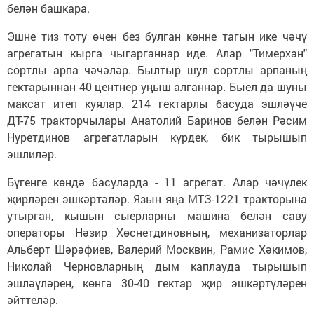
белән башкара.
Эшне тиз тоту өчен без булган көнне тагын ике чәчү
агрегатын кырга чыгарганнар иде. Алар "Тимерхан"
сортлы арпа чәчәләр. Былтыр шул сортлы арпаның
гектарыннан 40 центнер уңыш алганнар. Быел да шуны
максат итеп куялар. 214 гектарлы басуда эшләүче
ДТ-75 тракторчылары Анатолий Баринов белән Рәсим
Нуретдинов агрегатларын күрдек, бик тырышып
эшлиләр.
Бүгенге көндә басуларда - 11 агрегат. Алар чәчүлек
җирләрен эшкәртәләр. Язын яңа МТЗ-1221 тракторына
утырган, кышын сыерларны машина белән саву
операторы Нәзир Хөснетдиновның, механизаторлар
Альберт Шәрәфиев, Валерий Москвин, Рамис Хәкимов,
Николай Черновларның дым каплауда тырышып
эшләүләрен, көнгә 30-40 гектар җир эшкәртүләрен
әйттеләр.