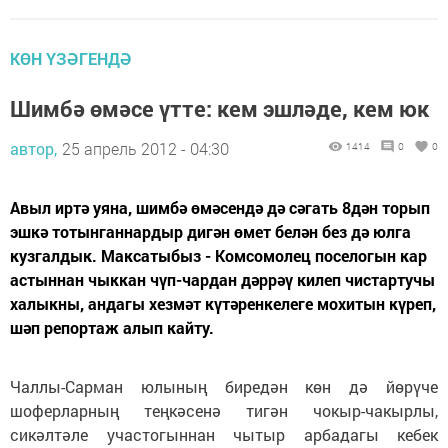
КӨН ҮЗӘГЕНДӘ
Шимбә өмәсе үтте: кем эшләде, кем юк
автор,
25 апрель 2012 - 04:30
1414
0
0
Авыл иртә уяна, шимбә өмәсендә дә сәгать 8дән торып
эшкә тотынганнардыр дигән өмет белән без дә юлга
кузгалдык. Максатыбыз - Комсомолец поселогын кар
астыннан чыккан чүп-чардан дәррәү килеп чистартучы
халыкны, андагы хезмәт күтәренкелеге мохитын күреп,
шәп репортаж алып кайту.
Чаллы-Сарман юлының биредән көн дә йөрүче
шоферларның теңкәсенә тигән чокыр-чакырлы,
сикәлтәле участогыннан чытыр арбадагы кебек