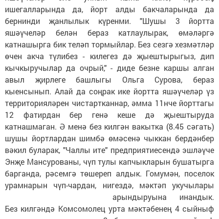
ишегалларында да, йорт алды бакчаларында да
бернинди җанлылык күренми. "Шушы 3 йортта
яшәүчеләр белән бераз катлаулырак, өмәләргә
катнашырга бик теләп тормыйлар. Без сезгә хезмәтләр
өчен акча түлибез - килегез дә җыештырыгыз, дип
кычкыручылар да очрый," - диде безне каршы алган
авыл җирлеге башлыгы Ольга Сурова, бераз
кыенсынып. Алай да соңрак ике йортта яшәүчеләр үз
территорияләрен чистартканнар, әмма 11нче йорттагы
12 фатирдан бер генә кеше дә җыештыруда
катнашмаган. Ә менә без килгән вакытка (8.45 сәгать)
шушы йортлардан шимбә өмәсенә чыккан бердәнбер
вәкил буларак, "Чаллы ите" предприятиесендә эшләүче
Энҗе Мансурованы, чүп тулы капчыкларын бушатырга
барганда, рәсемгә төшереп алдык. Гомумән, поселок
урамнарын чүп-чардан, нигездә, мәктәп укучылары
арындыруына инандык.
Без килгәндә Комсомолец урта мәктәбенең 4 сыйныф