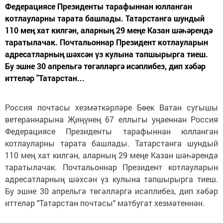
Федерациясе Президенты тарафыннан юлланган
котлауларны тарата башлады. Татарстанга шундый
110 мең хат килгән, аларның 29 меңе Казан шәһәрендә
таратылачак. Почтальоннар Президент котлауларын
адресатларның шәхсән үз кулына тапшырырга тиеш.
Бу эшне 30 апрельгә төгәлләргә исәплибез, дип хәбәр
иттеләр "Татарстан...
Россия почтасы хезмәткәрләре Бөек Ватан сугышы
ветераннарына Җиңүнең 67 еллыгы уңаеннан Россия
Федерациясе Президенты тарафыннан юлланган
котлауларны тарата башлады. Татарстанга шундый
110 мең хат килгән, аларның 29 меңе Казан шәһәрендә
таратылачак. Почтальоннар Президент котлауларын
адресатларның шәхсән үз кулына тапшырырга тиеш.
Бу эшне 30 апрельгә төгәлләргә исәплибез, дип хәбәр
иттеләр "Татарстан почтасы" матбугат хезмәтеннән.