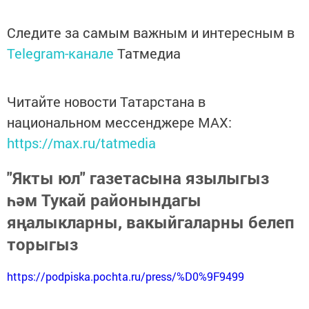
Следите за самым важным и интересным в
Telegram-канале
Татмедиа
Читайте новости Татарстана в
национальном мессенджере MАХ:
https://max.ru/tatmedia
"Якты юл" газетасына язылыгыз
һәм Тукай районындагы
яңалыкларны, вакыйгаларны белеп
торыгыз
https://podpiska.pochta.ru/press/%D0%9F9499