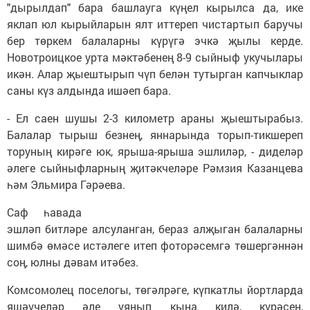
"дырылдап" бара башлауга күңел кырылса да, ике
яклап юл кырыйларын ялт иттереп чистартып баручы
бер төркем балаларны күрүгә эчкә җылы керде.
Новотроицкое урта мәктәбенең 8-9 сыйныф укучылары
икән. Алар җыештырып чүп белән тутырган капчыклар
саны күз алдында ишәеп бара.
- Ел саен шушы 2-3 километр араны җыештырабыз.
Балалар тырыш безнең, яннарында торып-тикшереп
торуның кирәге юк, ярыша-ярыша эшлиләр, - диделәр
әлеге сыйныфларның җитәкчеләре Рәмзия Казанцева
һәм Эльмира Гәрәева.
Саф һавада
эшләп битләре алсуланган, бераз алҗыган балаларны
шимбә өмәсе истәлеге итеп фоторәсемгә төшергәннән
соң, юлны дәвам итәбез.
Комсомолец поселогы, төгәлрәге, күпкатлы йортларда
яшәүчеләр әле уянып кына килә, күрәсең,