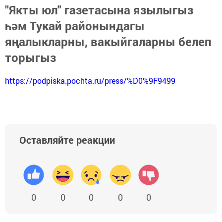
"Якты юл" газетасына язылыгыз
һәм Тукай районындагы
яңалыкларны, вакыйгаларны белеп
торыгыз
https://podpiska.pochta.ru/press/%D0%9F9499
Оставляйте реакции
0
0
0
0
0