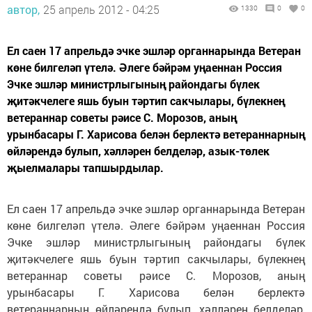
автор,
25 апрель 2012 - 04:25
1330
0
0
Ел саен 17 апрельдә эчке эшләр органнарында Ветеран
көне билгеләп үтелә. Әлеге бәйрәм уңаеннан Россия
Эчке эшләр министрлыгының райондагы бүлек
җитәкчелеге яшь буын тәртип сакчылары, бүлекнең
ветераннар советы рәисе С. Морозов, аның
урынбасары Г. Харисова белән берлектә ветераннарның
өйләрендә булып, хәлләрен белделәр, азык-төлек
җыелмалары тапшырдылар.
Ел саен 17 апрельдә эчке эшләр органнарында Ветеран
көне билгеләп үтелә. Әлеге бәйрәм уңаеннан Россия
Эчке эшләр министрлыгының райондагы бүлек
җитәкчелеге яшь буын тәртип сакчылары, бүлекнең
ветераннар советы рәисе С. Морозов, аның
урынбасары Г. Харисова белән берлектә
ветераннарның өйләрендә булып, хәлләрен белделәр,