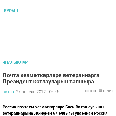
БУРЫЧ
ЯҢАЛЫКЛАР
Почта хезмәткәрләре ветераннарга
Президент котлауларын тапшыра
автор,
27 апрель 2012 - 04:45
1500
0
0
Россия почтасы хезмәткәрләре Бөек Ватан сугышы
ветераннарына Җиңүнең 67 еллыгы уңаеннан Россия