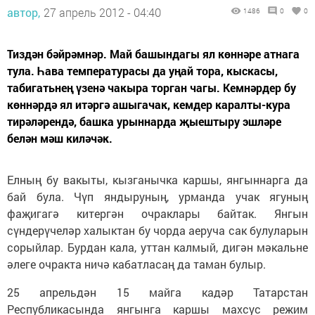
автор,
27 апрель 2012 - 04:40
1486
0
0
Тиздән бәйрәмнәр. Май башындагы ял көннәре атнага
тула. Һава температурасы да уңай тора, кыскасы,
табигатьнең үзенә чакыра торган чагы. Кемнәрдер бу
көннәрдә ял итәргә ашыгачак, кемдер каралты-кура
тирәләрендә, башка урыннарда җыештыру эшләре
белән мәш киләчәк.
Елның бу вакыты, кызганычка каршы, янгыннарга да
бай була. Чүп яндыруның, урманда учак ягуның
фаҗигагә китергән очраклары байтак. Янгын
сүндерүчеләр халыктан бу чорда аеруча сак булуларын
сорыйлар. Бурдан кала, уттан калмый, дигән мәкальне
әлеге очракта ничә кабатласаң да таман булыр.
25 апрельдән 15 майга кадәр Татарстан
Республикасында янгынга каршы махсус режим