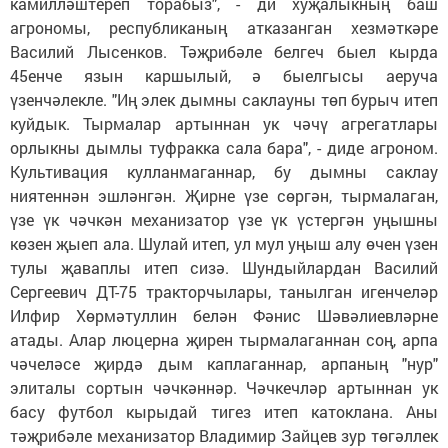
камилләштереп торабыз", - ди хуҗалыкның баш
агрономы, республиканың атказанган хезмәткәре
Василий Лысенков. Тәҗрибәле белгеч быел кырда
45енче язын каршылый, ә быелгысы аеруча
үзенчәлекле. "Иң элек дымны саклауны төп бурыч итеп
куйдык. Тырмалар артыннан ук чәчү агрегатлары
орлыкны дымлы туфракка сала бара", - диде агроном.
Культивация кулланмаганнар, бу дымны саклау
ниятеннән эшләнгән. Җирне үзе сөргән, тырмалаган,
үзе үк чәчкән механизатор үзе үк үстергән уңышны
көзен җыеп ала. Шулай итеп, ул мул уңыш алу өчен үзен
тулы җаваплы итеп сизә. Шундыйлардан Василий
Сергеевич ДТ-75 тракторчылары, танылган игенчеләр
Илфир Хөрмәтуллин белән Фәнис Шәвәлиевләрне
атады. Алар люцерна җирен тырмалаганнан соң, арпа
чәчеләсе җирдә дым каплаганнар, арпаның "нур"
элиталы сортын чәчкәннәр. Чәчкечләр артыннан ук
басу футбол кырыдай тигез итеп катоклана. Аны
тәҗрибәле механизатор Владимир Зайцев зур төгәллек