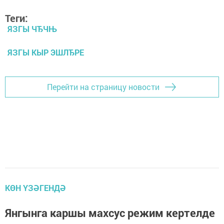
Теги:
ЯЗГЫ ЧЂЧЊ
ЯЗГЫ КЫР ЭШЛЂРЕ
Перейти на страницу новости
КӨН ҮЗӘГЕНДӘ
Янгынга каршы махсус режим кертелде