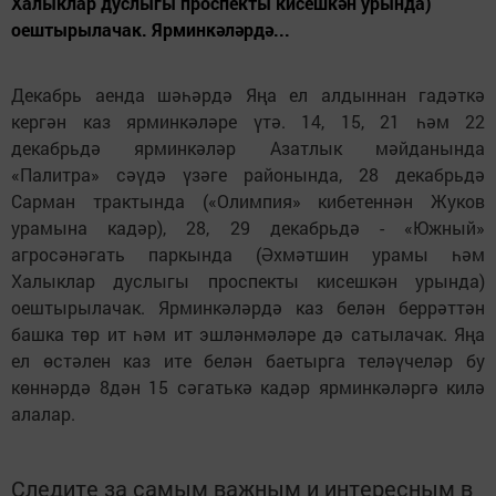
Халыклар дуслыгы проспекты кисешкән урында)
оештырылачак. Ярминкәләрдә...
Декабрь аенда шәһәрдә Яңа ел алдыннан гадәткә
кергән каз ярминкәләре үтә. 14, 15, 21 һәм 22
декабрьдә ярминкәләр Азатлык мәйданында
«Палитра» сәүдә үзәге районында, 28 декабрьдә
Сарман трактында («Олимпия» кибетеннән Жуков
урамына кадәр), 28, 29 декабрьдә - «Южный»
агросәнәгать паркында (Әхмәтшин урамы һәм
Халыклар дуслыгы проспекты кисешкән урында)
оештырылачак. Ярминкәләрдә каз белән беррәттән
башка төр ит һәм ит эшләнмәләре дә сатылачак. Яңа
ел өстәлен каз ите белән баетырга теләүчеләр бу
көннәрдә 8дән 15 сәгатькә кадәр ярминкәләргә килә
алалар.
Следите за самым важным и интересным в