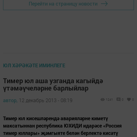
Перейти на страницу новости
ЮЛ ХӘРӘКӘТЕ ИМИНЛЕГЕ
Тимер юл аша узганда кагыйдә
үтәмәүчеләрне барлыйлар
автор,
12 декабрь 2013 - 08:19
1241
0
0
Тимер юл кисешләрендә аварияләрне киметү
максатыннан республика ЮХИДИ идарәсе «Россия
тимер юллары» җәмгыяте белән берлектә кисәтү