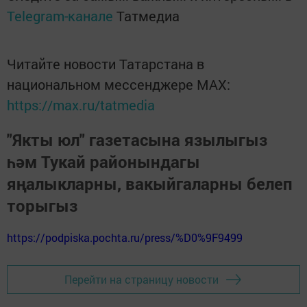
Telegram-канале
Татмедиа
Читайте новости Татарстана в
национальном мессенджере MАХ:
https://max.ru/tatmedia
"Якты юл" газетасына язылыгыз
һәм Тукай районындагы
яңалыкларны, вакыйгаларны белеп
торыгыз
https://podpiska.pochta.ru/press/%D0%9F9499
Перейти на страницу новости