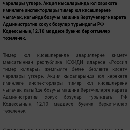
чаралары үткәрә. Акция кысаларында юл хәрәкәте
иминлеге инспекторлары тимер юл кисешләренә
чыгачак, кагыйдә бозучы машина йөртүчеләргә карата
Административ хокук бозулар турындагы РФ
Кодексының 12.10 маддәсе буенча беркетмәләр
төзеләчәк.
Тимер юл кисешләрендә аварияләрне киметү
максатыннан республика ЮХИДИ идарәсе «Россия
тимер юллары» җәмгыяте белән берлектә кисәтү
чаралары үткәрә. Акция кысаларында юл хәрәкәте
иминлеге инспекторлары тимер юл кисешләренә
чыгачак, кагыйдә бозучы машина йөртүчеләргә карата
Административ хокук бозулар турындагы РФ
Кодексының 12.10 маддәсе буенча беркетмәләр
төзеләчәк.