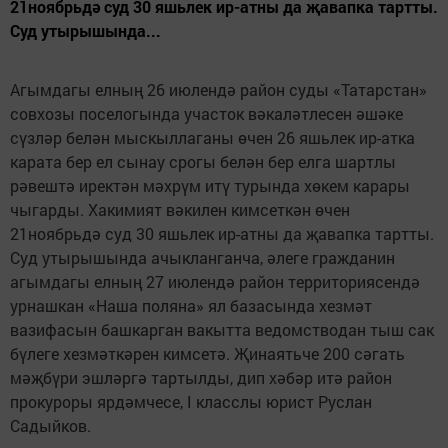
21ноябрьдә суд 30 яшьлек ир-атны да җавапка тартты.
Суд утырышында...
Агымдагы елның 26 июлендә район суды «Татарстан»
совхозы поселогында участок вәкаләтлесен әшәке
сүзләр белән мыскыллаганы өчен 26 яшьлек ир-атка
карата бер ел сынау срогы белән бер елга шартлы
рәвештә иректән мәхрүм итү турында хөкем карары
чыгарды. Хакимият вәкилен кимсеткән өчен
21ноябрьдә суд 30 яшьлек ир-атны да җавапка тартты.
Суд утырышында ачыкланганча, әлеге гражданин
агымдагы елның 27 июлендә район территориясендә
урнашкан «Наша поляна» ял базасында хезмәт
вазифасын башкарган вакытта ведомстводан тыш сак
бүлеге хезмәткәрен кимсетә. Җинаятьче 200 сәгать
мәҗбүри эшләргә тартылды, дип хәбәр итә район
прокуроры ярдәмчесе, I класслы юрист Руслан
Садыйков.