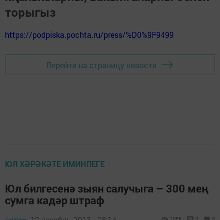
торыгыз
https://podpiska.pochta.ru/press/%D0%9F9499
Перейти на страницу новости
ЮЛ ХӘРӘКӘТЕ ИМИНЛЕГЕ
Юл билгесенә зыян салучыга – 300 мең
сумга кадәр штраф
автор,
12 декабрь 2013 - 08:14
1056
0
0