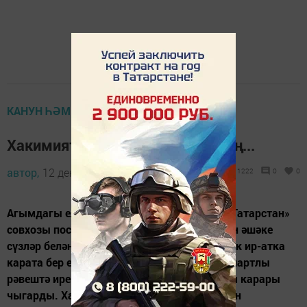
КАНУН ҺӘМ ХОКУК ТӘРТИБЕ
Хакимият вәкилен мыскылласаң...
автор,
12 декабрь 2013 - 12:07
1222
0
0
Агымдагы елның 26 июлендә район суды «Татарстан»
совхозы поселогында участок вәкаләтлесен әшәке
сүзләр белән мыскыллаганы өчен 26 яшьлек ир-атка
карата бер ел сынау срогы белән бер елга шартлы
рәвештә иректән мәхрүм итү турында хөкем карары
чыгарды. Хакимият вәкилен кимсеткән өчен