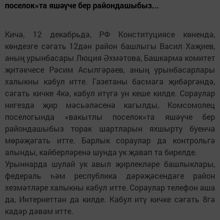
поселок»та яшәүче бер райондашыбыз...
Кичә, 12 декабрьдә, РФ Конституциясе көнендә,
көндезге сәгать 12дән район башлыгы Васил Хаҗиев,
аның урынбасары Люция Әхмәтова, Башкарма комитет
җитәкчесе Рәсим Асылгәрәев, аның урынбасарлары
халыкны кабул итте. Газетаны басмага җибәргәндә,
сәгать кичке 4кә, кабул итүгә ун кеше килде. Сораулар
нигездә җир мәсьәләсенә кагылды, Комсомолец
поселогында «вакытлы поселок»та яшәүче бер
райондашыбыз торак шартларын яхшырту буенча
мөрәҗәгать итте. Барлык сораулар да контрольгә
алынды, кайберләренә шунда ук җавап та бирелде.
Урыннарда шулай ук авыл җирлекләре башлыклары,
федераль һәм республика дәрәҗәсендәге район
хезмәтләре халыкны кабул итте. Сораулар телефон аша
да, Интернеттан да килде. Кабул итү кичке сәгать 8гә
кадәр дәвам итте.