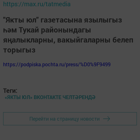
https://max.ru/tatmedia
"Якты юл" газетасына язылыгыз
һәм Тукай районындагы
яңалыкларны, вакыйгаларны белеп
торыгыз
https://podpiska.pochta.ru/press/%D0%9F9499
Теги:
«ЯКТЫ ЮЛ» ВКОНТАКТЕ ЧЕЛТӘРЕНДӘ
Перейти на страницу новости