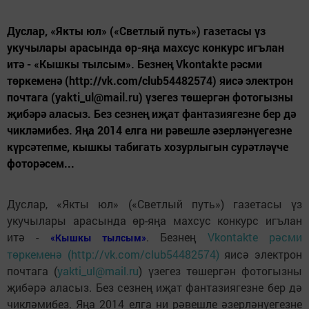
Дуслар, «Якты юл» («Светлый путь») газетасы үз
укучылары арасында өр-яңа махсус конкурс игълан
итә - «Кышкы тылсым». Безнең Vkontakte рәсми
төркеменә (http://vk.com/club54482574) яисә электрон
почтага (yakti_ul@mail.ru) үзегез төшергән фотогызны
җибәрә аласыз. Без сезнең иҗат фантазиягезне бер дә
чикләмибез. Яңа 2014 елга ни рәвешле әзерләнүегезне
күрсәтепме, кышкы табигать хозурлыгын сурәтләүче
фоторәсем...
Дуслар, «Якты юл» («Светлый путь») газетасы үз
укучылары арасында өр-яңа махсус конкурс игълан
итә -
. Безнең
Vkontakte рәсми
«Кышкы тылсым»
төркеменә (http://vk.com/club54482574)
яисә электрон
почтага (
yakti_ul@mail.ru
) үзегез төшергән фотогызны
җибәрә аласыз. Без сезнең иҗат фантазиягезне бер дә
чикләмибез. Яңа 2014 елга ни рәвешле әзерләнүегезне