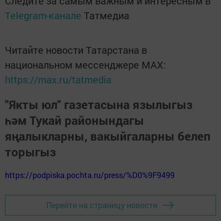
Следите за самым важным и интересным в
Telegram-канале
Татмедиа
Читайте новости Татарстана в
национальном мессенджере MАХ:
https://max.ru/tatmedia
"Якты юл" газетасына язылыгыз
һәм Тукай районындагы
яңалыкларны, вакыйгаларны белеп
торыгыз
https://podpiska.pochta.ru/press/%D0%9F9499
Перейти на страницу новости