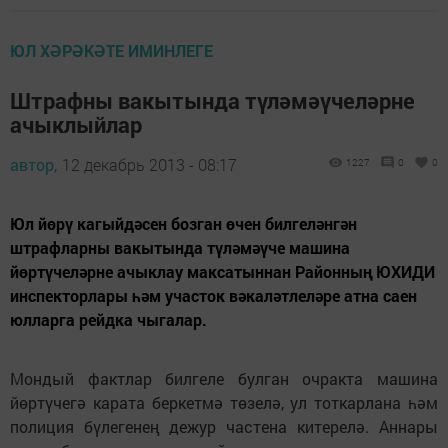
ЮЛ ХӘРӘКӘТЕ ИМИНЛЕГЕ
Штрафны вакытында түләмәүчеләрне
ачыклыйлар
автор,
12 декабрь 2013 - 08:17
1227
0
0
Юл йөрү кагыйдәсен бозган өчен билгеләнгән
штрафларны вакытында түләмәүче машина
йөртүчеләрне ачыклау максатыннан Районның ЮХИДИ
инспекторлары һәм участок вәкаләтлеләре атна саен
юлларга рейдка чыгалар.
Мондый фактлар билгеле булган очракта машина
йөртүчегә карата беркетмә төзелә, ул тоткарлана һәм
полиция бүлегенең дежур частена китерелә. Аннары