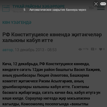
ТУКАЙ РАЙОНЫ ХӘБӘРЛӘРЕ
16+
4
Автоматическое закрытие баннера через
"Якты юл" газетасы - Тукай районы
КӨН ҮЗӘГЕНДӘ
РФ Конституциясе көнендә җитәкчеләр
халыкны кабул итте
автор,
13 декабрь 2013 - 08:53
1173
0
0
Кичә, 12 декабрьдә, РФ Конституциясе көнендә,
көндезге сәгать 12дән район башлыгы Васил Хаҗиев,
аның урынбасары Люция Әхмәтова, Башкарма
комитет җитәкчесе Рәсим Асылгәрәев, аның
урынбасарлары халыкны кабул итте. Газетаны
басмага җибәргәндә, сәгать кичке 4кә, кабул итүгә ун
кеше килде. Сораулар нигездә җир мәсьәләсенә
кагылды, Комсомолец поселогында «вакытлы