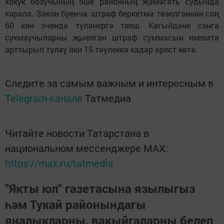
хокук бозучының эше районның җәмәгать судында
карала. Закон буенча, штраф беркетмә төзелгәннән соң
60 көн эчендә түләнергә тиеш. Кагыйдәне санга
сукмаучыларны җыелган штраф суммасын икеләтә
арттырып түләү яки 15 тәүлеккә кадәр арест көтә.
Следите за самым важным и интересным в
Telegram-канале
Татмедиа
Читайте новости Татарстана в
национальном мессенджере MАХ:
https://max.ru/tatmedia
"Якты юл" газетасына язылыгыз
һәм Тукай районындагы
яңалыкларны, вакыйгаларны белеп