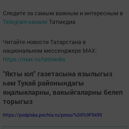
Следите за самым важным и интересным в
Telegram-канале
Татмедиа
Читайте новости Татарстана в
национальном мессенджере MАХ:
https://max.ru/tatmedia
"Якты юл" газетасына язылыгыз
һәм Тукай районындагы
яңалыкларны, вакыйгаларны белеп
торыгыз
https://podpiska.pochta.ru/press/%D0%9F9499