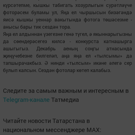
күрсәтепме, кышкы табигать хозурлыгын сурәтләүче
фоторәсем буламы ул, Яңа ел чыршысын бизәгәндә
яисә кышкы уеннар вакытында фотога төшәсезме -
анысы бары тик сездән тора.
Яңа ел алдыннан үзегезне генә түгел, ә якыннарыгызны
да сөендерәсегез килсә - конкурста катнашырга
ашыгыгыз. Декабрь аеның соңгы атнасында
җиңүчебезне билгеләп, аңа яңа ел «тылсымы» да
тапшырачакбыз. Ә нинди «тылсым» икәне әлегә сер
булып калсын. Сездән фотолар көтеп калабыз.
Следите за самым важным и интересным в
Telegram-канале
Татмедиа
Читайте новости Татарстана в
национальном мессенджере MАХ: