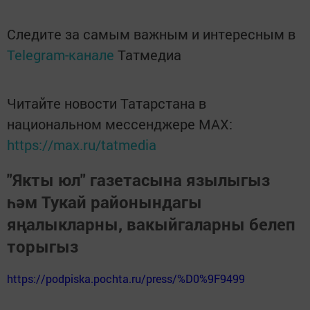
Следите за самым важным и интересным в
Telegram-канале
Татмедиа
Читайте новости Татарстана в
национальном мессенджере MАХ:
https://max.ru/tatmedia
"Якты юл" газетасына язылыгыз
һәм Тукай районындагы
яңалыкларны, вакыйгаларны белеп
торыгыз
https://podpiska.pochta.ru/press/%D0%9F9499