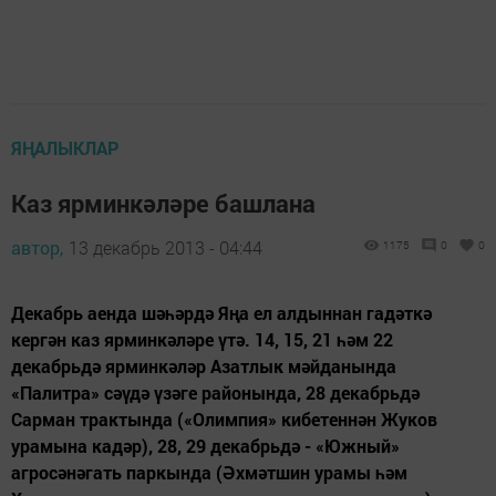
ЯҢАЛЫКЛАР
Каз ярминкәләре башлана
автор,
13 декабрь 2013 - 04:44
1175
0
0
Декабрь аенда шәһәрдә Яңа ел алдыннан гадәткә
кергән каз ярминкәләре үтә. 14, 15, 21 һәм 22
декабрьдә ярминкәләр Азатлык мәйданында
«Палитра» сәүдә үзәге районында, 28 декабрьдә
Сарман трактында («Олимпия» кибетеннән Жуков
урамына кадәр), 28, 29 декабрьдә - «Южный»
агросәнәгать паркында (Әхмәтшин урамы һәм