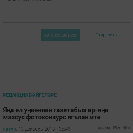
Отправить
Авторизоваться
РЕДАКЦИЯ БӘЙГЕЛӘРЕ
Яңа ел уңаеннан газетабыз өр-яңа
махсус фотоконкурс игълан итә
автор,
13 декабрь 2013 - 05:46
2409
0
0