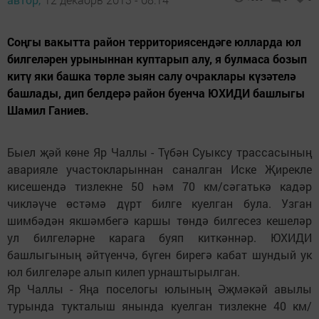
Соңгы вакытта район территориясендәге юлларда юл
билгеләрен урыныннан куптарып алу, я булмаса бозып
китү яки башка төрле зыян салу очраклары күзәтелә
башлады, дип белдерә район буенча ЮХИДИ башлыгы
Шамил Ганиев.
Быел җәй көне Яр Чаллы - Түбән Суыксу трассасының
аварияле участокларыннан саналган Иске Җирекле
кисешендә тизлекне 50 һәм 70 км/сәгатькә кадәр
чикләүче өстәмә дүрт билге куелган була. Узган
шимбәдән якшәмбегә каршы төндә билгесез кешеләр
ул билгеләрне карага буяп киткәннәр. ЮХИДИ
башлыгының әйтүенчә, бүген бирегә кабат шундый ук
юл билгеләре алып килеп урнаштырылган.
Яр Чаллы - Яңа поселогы юлының Әҗмәкәй авылы
турында тукталыш янында куелган тизлекне 40 км/