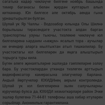
сәгатькә кадәр чикләүче билгене ноябрь башында
тимер баганасы белән җирдән куптарып алып
киткәннәр. Юл билгесе әле октябрь аенда гына
урнаштырылган булган.
Шулай ук Яр Чаллы - Водозабор юлында Олы Шилнә
борылышы тирәсендәге участокта алдан барган
транспортны узуны тыючы, тизлекне чикләүче юл
билгеләренә һәрдаим «һөҗүм» ясалып тора - аучылар
ни өчендер аларга мылтыктан атып тишкәлиләр. Бу
участоктагы юл билгеләрен дә яңага алыштырып
торырга туры килә.
Бүген әлеге җинаятьләрне эшләүдә гаеплеләрне эзләү
бара. Бу участоклардан үткәндә тизлеген арттырып
видеофиксатор камерасына эләгүчеләр барлана.
Андый йөртүчеләр ЮХИДИнең аерым контролендә.
Шулай ук юл билгеләренә зыян салучыларны
күрүчеләр булса да, ЮХИДИ хезмәткәрләре район Эчке
эшләр бүлегенә 71-44-81 телефоны аша хәбәр итүләрен
сорыйлар. Анонимлык гарантияләнә.