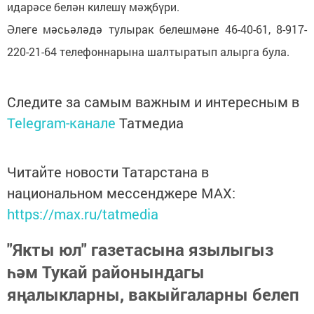
идарәсе белән килешү мәҗбүри.
Әлеге мәсьәләдә тулырак белешмәне 46-40-61, 8-917-
220-21-64 телефоннарына шалтыратып алырга була.
Следите за самым важным и интересным в
Telegram-канале
Татмедиа
Читайте новости Татарстана в
национальном мессенджере MАХ:
https://max.ru/tatmedia
"Якты юл" газетасына язылыгыз
һәм Тукай районындагы
яңалыкларны, вакыйгаларны белеп