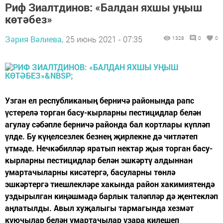
Риф Зиалтдинов: «Балдан яхшы уңыш
көтәбез»
Зәрия Вәлиева,
25 июнь 2021 - 07:35
1328
0
0
Узган ел республиканың берничә районында рапс
үстерелә торган басу-кырларны пестицидлар белән
агулау сәбәпле берничә районда бал кортлары күпләп
үлде. Бу күңелсезлек безнең җирлекне дә читләтеп
үтмәде. Нечкәбилләр яратып нектар җыя торган басу-
кырларны пестицидлар белән эшкәртү алдыннан
умартачыларны кисәтергә, басуларны төнлә
эшкәртергә тиешлекләре хакында район хакимиятендә
уздырылган киңәшмәдә барлык таләпләр дә җентекләп
аңлатылды. Авыл хуҗалыгы тармагында хезмәт
куючылар белән умартачылар үзара килешеп