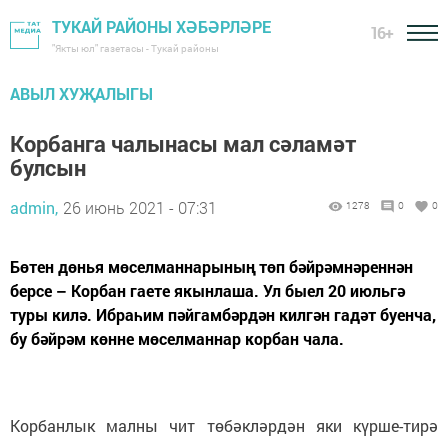
ТУКАЙ РАЙОНЫ ХӘБӘРЛӘРЕ
16+
"Якты юл" газетасы - Тукай районы
АВЫЛ ХУҖАЛЫГЫ
Корбанга чалынасы мал сәламәт
булсын
admin,
26 июнь 2021 - 07:31
1278
0
0
Бөтен дөнья мөселманнарының төп бәйрәмнәреннән
берсе – Корбан гаете якынлаша. Ул быел 20 июльгә
туры килә. Ибраһим пәйгамбәрдән килгән гадәт буенча,
бу бәйрәм көнне мөселманнар корбан чала.
Корбанлык малны чит төбәкләрдән яки күрше-тирә