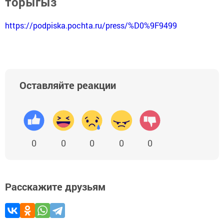
торыгыз
https://podpiska.pochta.ru/press/%D0%9F9499
Оставляйте реакции
0
0
0
0
0
Расскажите друзьям