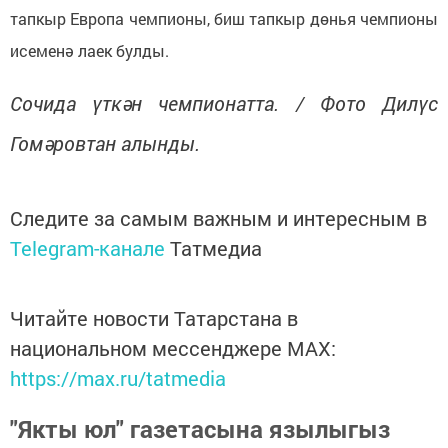
тапкыр Европа чемпионы, биш тапкыр дөнья чемпионы
исеменә лаек булды.
Сочида үткән чемпионатта. / Фото Дилүс
Гомәровтан алынды.
Следите за самым важным и интересным в
Telegram-канале
Татмедиа
Читайте новости Татарстана в
национальном мессенджере MАХ:
https://max.ru/tatmedia
"Якты юл" газетасына язылыгыз