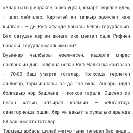
«Алар батыр йөрәкле, эшкә уңган, юмарт күңелле иде»,
– дип сөйлиләр. Картәтәй өч тапкыр җәяүләп хаҗ
кылган!» – ди Риф әфәнде бабасы белән горурланып.
Бал сатудан кергән акчага ике мәктәп сала Рифнең
бабасы. Горурланмаслыкмыни?!
Буыннар чылбыры өзелмәсен, кадерле мирас
саклансын дип, Гөлфинә белән Риф Чалкакка кайталар
– 70-80 баш умарта тоталар. Колхозда гөрләтеп
эшлиләр, тормышлары ал да гөл була. Аннары илдә
болгавыр чор башлана – колхоз тарала. Эшсөяр ир
белән хатын аптырап калмый – «Янгантау»
санаториенда эшли, бер үк вакытта хуҗалыкларында
88 баш умарта тоталар.
Тормыш арбасы шулай матур гына тәгәрәп барганда...