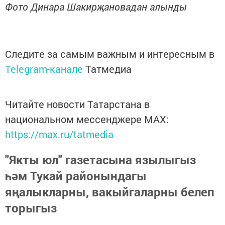
Фото Динара Шакирҗановадан алынды
Следите за самым важным и интересным в
Telegram-канале
Татмедиа
Читайте новости Татарстана в
национальном мессенджере MАХ:
https://max.ru/tatmedia
"Якты юл" газетасына язылыгыз
һәм Тукай районындагы
яңалыкларны, вакыйгаларны белеп
торыгыз