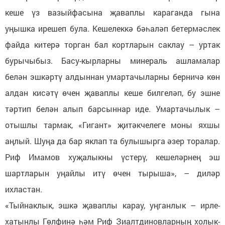
кеше үз вазыйфасына җаваплы караганда гына
уңышка ирешеп була. Кешелеккә бәһаләп бетермәслек
файда китерә торган бал кортларын саклау – уртак
бурычыбыз. Басу-кырларны минераль ашламалар
белән эшкәртү алдыннан умартачыларны берничә көн
алдан кисәтү өчен җаваплы кеше билгеләп, бу эшне
тәртип белән алып барсыннар иде. Умартачылык –
отышлы тармак, «Гигант» җитәкчелеге моны яхшы
аңлый. Шуңа да бар яклап та булышырга әзер торалар.
Риф Имамов хуҗалыкны үстерү, кешеләрнең эш
шартларын уңайлы итү өчен тырыша», – диләр
ихластан.
«Тыйнаклык, эшкә җаваплы карау, уңганлык – ирле-
хатынлы Гөлфинә һәм Риф Зиалтдиновларның холык-