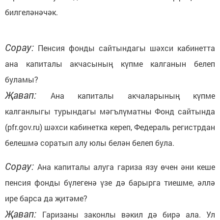
билгеләнәчәк.
Сорау:
Пенсия фонды сайтындагы шәхси кабинетта
ана капиталы акчасының күпме калганын белеп
буламы?
Җавап:
Ана капиталы акчаларының күпме
калганлыгы турындагы мәгълүматны Фонд сайтында
(pfr.gov.ru) шәхси кабинетка кереп, Федераль регистрдан
белешмә соратып алу юлы белән белеп була.
Сорау:
Ана капиталы алуга гариза язу өчен әни кеше
пенсия фонды бүлегенә үзе дә барырга тиешме, әллә
ире барса да җитәме?
Җавап:
Гаризаны законлы вәкил дә бирә ала. Ул