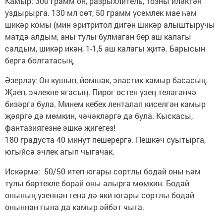
Камыр: 300 грамм он, разрыхлитель, тозны иләктән
уздырырга. 130 мл сөт, 50 грамм үсемлек мае һәм
шикәр комы (мин эритритол дигән шикәр алыштыручы
матдә алдым, аны тулы булмаган бер аш калагы
салдым, шикәр икән, 1-1,5 аш калагы җитә. Барысын
бергә болгатасың.
Әзерләү: Он кушып, йомшак, эластик камыр басасың.
Җәеп, эчлекне ягасың. Пирог өстен үзең теләгәнчә
бизәргә була. Минем кебек ленталап киселгән камыр
җәяргә дә мөмкин, чәчәкләргә дә була. Кыскасы,
фантазиягезне эшкә җигегез!
180 градуста 40 минут пешерергә. Пешкәч суытырга,
югыйсә эчлек агып чыгачак.
Искәрмә: 50/50 итеп югары сортлы бодай оны һәм
тулы бөртекле борай оны алырга мөмкин. Бодай
онының үзеннән генә дә яки югары сортлы бодай
оныннан гына да камыр әйбәт чыга.