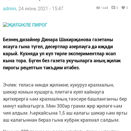
admin,
24 июнь 2021 - 15:47
1449
0
0
Безнең дизайнер Динара Шакирҗанова газетаны
ясауга гына түгел, десертлар әзерләүгә дә иҗади
карый. Кухняда ул күп төрле экспериментлар ясап
кына тора. Бүген без газета укучыларга аның җиләк
пирогы рецептын тәкъдим итәбез.
Эчлек: теләсә нинди җиләкне, кукуруз крахмалын,
шикәр комын кушарга, плитәгә куеп кайнауга
җиткерергә һәм крахмалның тәэсире башланганчы бер
минут кайнатырга. Мин 300әр грамм җир җиләге һәм
чия алдым. Һәркайсына 1,5 аш калагы шикәр һәм ярты
аш калагыннан бераз гына күбрәк крахмал салдым.