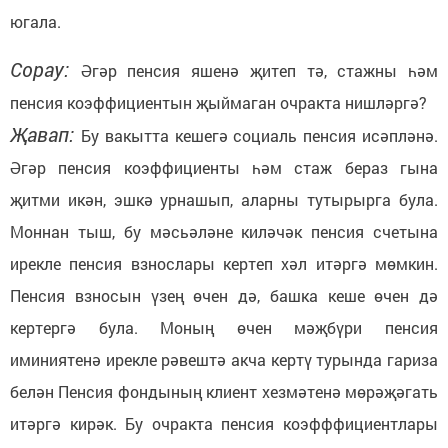
югала.
Сорау:
Әгәр пенсия яшенә җитеп тә, стажны һәм
пенсия коэффициентын җыймаган очракта нишләргә?
Җавап:
Бу вакытта кешегә социаль пенсия исәпләнә.
Әгәр пенсия коэффициенты һәм стаж бераз гына
җитми икән, эшкә урнашып, аларны тутырырга була.
Моннан тыш, бу мәсьәләне киләчәк пенсия счетына
ирекле пенсия взнослары кертеп хәл итәргә мөмкин.
Пенсия взносын үзең өчен дә, башка кеше өчен дә
кертергә була. Моның өчен мәҗбүри пенсия
иминиятенә ирекле рәвештә акча кертү турында гариза
белән Пенсия фондының клиент хезмәтенә мөрәҗәгать
итәргә кирәк. Бу очракта пенсия коэфффициентлары