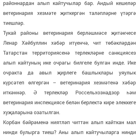
районнардан алып кайтучылар бар. Андый кешеләр
ветеринария хезмәте җиткергән таләпләрне үтәргә
тиешләр.
Тукай районы ветеринария берләшмәсе җитәкчесе
Ленар Хәйбуллин хәбәр итүенчә, чит төбәкләрдән
Татарстан территориясенә терлекләрне санкциясез
алып кайтуның ике очрагы билгеле булган инде. Ике
очракта да авыл җирлеге башлыклары уяулык
күрсәтеп өлгергән – ветеринария хезмәтенә хәбәр
иткәннәр. Ә терлекләр Россельхознадзор һәм
ветеринария инспекциясе белән берлектә кире элеккеге
хуҗаларына озатылган.
Корбан бәйрәменә ниятләп читтән алып кайткан мал
нинди булырга тиеш? Аны алып кайтучыларга нинди