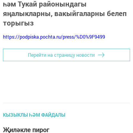
һәм Тукай районындагы
яңалыкларны, вакыйгаларны белеп
торыгыз
https://podpiska.pochta.ru/press/%D0%9F9499
Перейти на страницу новости
КЫЗЫКЛЫ ҺӘМ ФАЙДАЛЫ
Җиләкле пирог