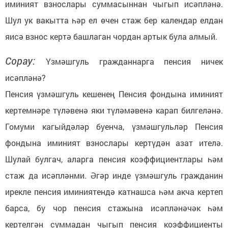
иминият взнослары суммасыннан чыгып исәпләнә.
Шул ук вакытта һәр ел өчен стаж бер календар елдан
яисә взнос кертә башлаган чордан артык була алмый.
Сорау:
Үзмәшгуль гражданнарга пенсия ничек
исәпләнә?
Пенсия үзмәшгуль кешенең Пенсия фондына иминият
кертемнәре түләвенә яки түләмәвенә карап билгеләнә.
Гомуми кагыйдәләр буенча, үзмәшгульләр Пенсия
фондына иминият взнослары кертүдән азат ителә.
Шулай булгач, аларга пенсия коэффициентлары һәм
стаж да исәпләнми. Әгәр инде үзмәшгуль гражданин
ирекле пенсия иминиятендә катнашса һәм акча кертеп
барса, бу чор пенсия стажына исәпләнәчәк һәм
кертелгән суммадан чыгып пенсия коэффициенты