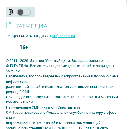
Телефон АО «ТАТМЕДИА»:
(843) 222 09 84
16+
© 2011 - 2026. Якты юл (Светлый путь). Все права защищены.
© ТАТМЕДИА. Все материалы, размещенные на сайте, защищены
законом.
Перепечатка, воспроизведение и распространение в любом объеме
информации,
размещенной на сайте, возможна только с письменного согласия
редакций СМИ.
При поддержке Республиканского агентства по печати и массовым
коммуникациям.
Наименование СМИ: Якты юл (Светлый путь)
СМИ зарегистрировано Федеральной службой по надзору в сфере
связи,
информационных технологий и массовых коммуникаций
запись о регистрации СМИ ЭЛ № ФС 77 - 90170 от 07.10.2025