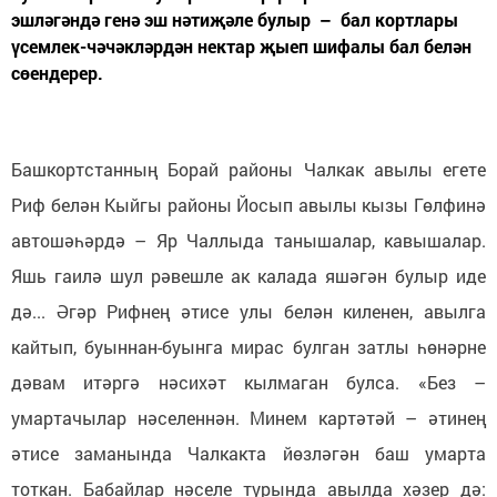
эшләгәндә генә эш нәтиҗәле булыр – бал кортлары
үсемлек-чәчәкләрдән нектар җыеп шифалы бал белән
сөендерер.
Башкортстанның Борай районы Чалкак авылы егете
Риф белән Кыйгы районы Йосып авылы кызы Гөлфинә
автошәһәрдә – Яр Чаллыда танышалар, кавышалар.
Яшь гаилә шул рәвешле ак калада яшәгән булыр иде
дә... Әгәр Рифнең әтисе улы белән киленен, авылга
кайтып, буыннан-буынга мирас булган затлы һөнәрне
дәвам итәргә нәсихәт кылмаган булса. «Без –
умартачылар нәселеннән. Минем картәтәй – әтинең
әтисе заманында Чалкакта йөзләгән баш умарта
тоткан. Бабайлар нәселе турында авылда хәзер дә: