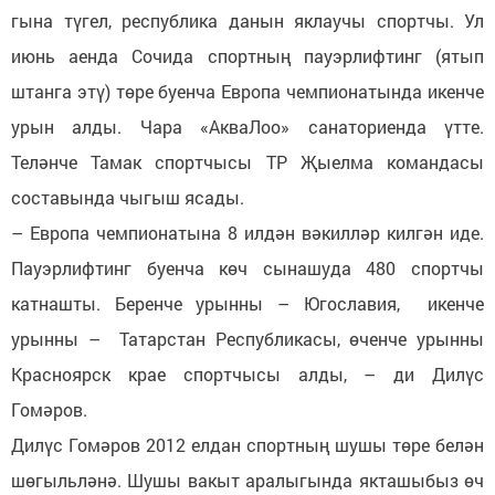
гына түгел, республика данын яклаучы спортчы. Ул
июнь аенда Сочида спортның пауэрлифтинг (ятып
штанга этү) төре буенча Европа чемпионатында икенче
урын алды. Чара «АкваЛоо» санаториенда үтте.
Теләнче Тамак спортчысы ТР Җыелма командасы
составында чыгыш ясады.
– Европа чемпионатына 8 илдән вәкилләр килгән иде.
Пауэрлифтинг буенча көч сынашуда 480 спортчы
катнашты. Беренче урынны – Югославия, икенче
урынны – Татарстан Республикасы, өченче урынны
Красноярск крае спортчысы алды, – ди Дилүс
Гомәров.
Дилүс Гомәров 2012 елдан спортның шушы төре белән
шөгыльләнә. Шушы вакыт аралыгында якташыбыз өч