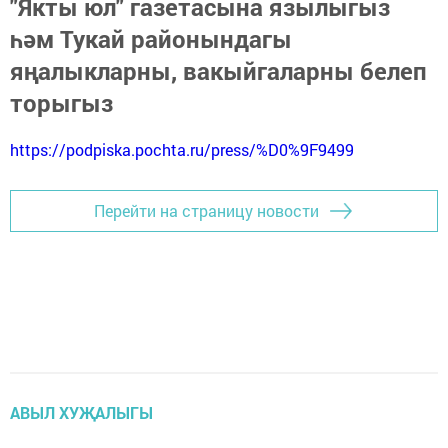
"Якты юл" газетасына язылыгыз
һәм Тукай районындагы
яңалыкларны, вакыйгаларны белеп
торыгыз
https://podpiska.pochta.ru/press/%D0%9F9499
Перейти на страницу новости
АВЫЛ ХУҖАЛЫГЫ