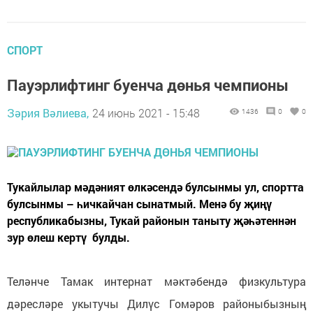
СПОРТ
Пауэрлифтинг буенча дөнья чемпионы
Зәрия Вәлиева,
24 июнь 2021 - 15:48
1436
0
0
Тукайлылар мәдәният өлкәсендә булсынмы ул, спортта
булсынмы – һичкайчан сынатмый. Менә бу җиңү
республикабызны, Тукай районын таныту җәһәтеннән
зур өлеш кертү булды.
Теләнче Тамак интернат мәктәбендә физкультура
дәресләре укытучы Дилүс Гомәров районыбызның