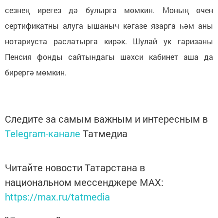
сезнең ирегез дә булырга мөмкин. Моның өчен
сертификатны алуга ышаныч кәгазе язарга һәм аны
нотариуста раслатырга кирәк. Шулай ук гаризаны
Пенсия фонды сайтындагы шәхси кабинет аша да
бирергә мөмкин.
Следите за самым важным и интересным в
Telegram-канале
Татмедиа
Читайте новости Татарстана в
национальном мессенджере MАХ:
https://max.ru/tatmedia