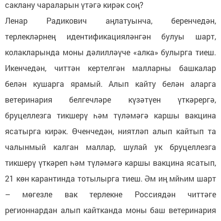
саклану чараларын үтәгә кирәк соң?
Ленар Радикович аңлатуынча, беренчедән,
терлекләрнең идентификацияләнгән булуы шарт,
колакларында моны дәлилләүче «алка» булырга тиеш.
Икенчедән, читтән кертелгән малларны башкалар
белән кушарга ярамый. Алып кайту белән аларга
ветеринария белгечләре күзәтүен үткәрергә,
бруцеллезга тикшерү һәм түләмәгә каршы вакцина
ясатырга кирәк. Өченчедән, ниятләп алып кайтып та
чалынмый калган маллар, шулай ук бруцеллезга
тикшерү үткәреп һәм түләмәгә каршы вакцина ясатып,
21 көн карантинда тотылырга тиеш. Әм иң мйһим шарт
– мөгезле вак терлекне Россиядән читтәге
регионнардан алып кайтканда моны баш ветеринария