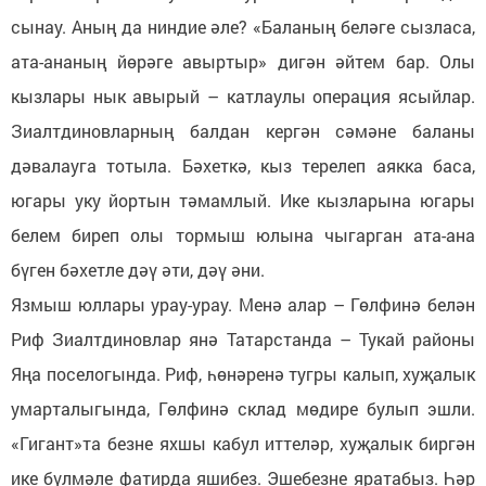
сынау. Аның да ниндие әле? «Баланың беләге сызласа,
ата-ананың йөрәге авыртыр» дигән әйтем бар. Олы
кызлары нык авырый – катлаулы операция ясыйлар.
Зиалтдиновларның балдан кергән сәмәне баланы
дәвалауга тотыла. Бәхеткә, кыз терелеп аякка баса,
югары уку йортын тәмамлый. Ике кызларына югары
белем биреп олы тормыш юлына чыгарган ата-ана
бүген бәхетле дәү әти, дәү әни.
Язмыш юллары урау-урау. Менә алар – Гөлфинә белән
Риф Зиалтдиновлар янә Татарстанда – Тукай районы
Яңа поселогында. Риф, һөнәренә тугры калып, хуҗалык
умарталыгында, Гөлфинә склад мөдире булып эшли.
«Гигант»та безне яхшы кабул иттеләр, хуҗалык биргән
ике бүлмәле фатирда яшибез. Эшебезне яратабыз. Һәр