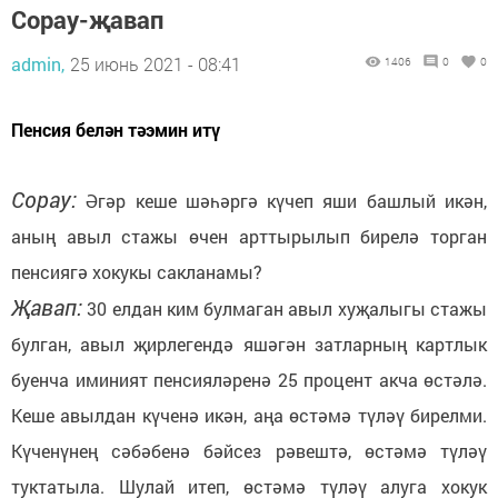
Сорау-җавап
admin,
25 июнь 2021 - 08:41
1406
0
0
Пенсия белән тәэмин итү
Сорау:
Әгәр кеше шәһәргә күчеп яши башлый икән,
аның авыл стажы өчен арттырылып бирелә торган
пенсиягә хокукы сакланамы?
Җавап:
30 елдан ким булмаган авыл хуҗалыгы стажы
булган, авыл җирлегендә яшәгән затларның картлык
буенча иминият пенсияләренә 25 процент акча өстәлә.
Кеше авылдан күченә икән, аңа өстәмә түләү бирелми.
Күченүнең сәбәбенә бәйсез рәвештә, өстәмә түләү
туктатыла. Шулай итеп, өстәмә түләү алуга хокук