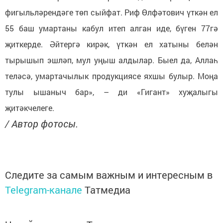
фигыльләрендәге төп сыйфат. Риф Өлфәтович үткән ел
55 баш умартаны кабул итеп алган иде, бүген 77гә
җиткерде. Әйтергә кирәк, үткән ел хатыны белән
тырышып эшләп, мул уңыш алдылар. Быел да, Аллаһ
теләсә, умартачылык продукциясе яхшы булыр. Моңа
тулы ышаныч бар», – ди «Гигант» хуҗалыгы
җитәкчелеге.
/ Автор фотосы.
Следите за самым важным и интересным в
Telegram-канале
Татмедиа