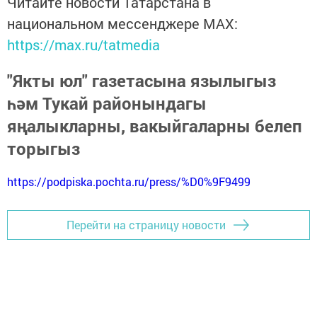
Читайте новости Татарстана в
национальном мессенджере MАХ:
https://max.ru/tatmedia
"Якты юл" газетасына язылыгыз
һәм Тукай районындагы
яңалыкларны, вакыйгаларны белеп
торыгыз
https://podpiska.pochta.ru/press/%D0%9F9499
Перейти на страницу новости