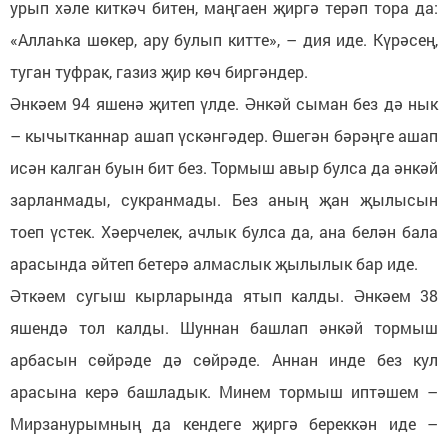
урып хәле киткәч битен, маңгаен җиргә терәп тора да:
«Аллаһка шөкер, ару булып китте», – дия иде. Күрәсең,
туган туфрак, газиз җир көч биргәндер.
Әнкәем 94 яшенә җитеп үлде. Әнкәй сыман без дә нык
– кычытканнар ашап үскәнгәдер. Өшегән бәрәңге ашап
исән калган буын бит без. Тормыш авыр булса да әнкәй
зарланмады, сукранмады. Без аның җан җылысын
тоеп үстек. Хәерчелек, ачлык булса да, ана белән бала
арасында әйтеп бетерә алмаслык җылылык бар иде.
Әткәем сугыш кырларында ятып калды. Әнкәем 38
яшендә тол калды. Шуннан башлап әнкәй тормыш
арбасын сөйрәде дә сөйрәде. Аннан инде без кул
арасына керә башладык. Минем тормыш иптәшем –
Мирзанурымның да кендеге җиргә береккән иде –