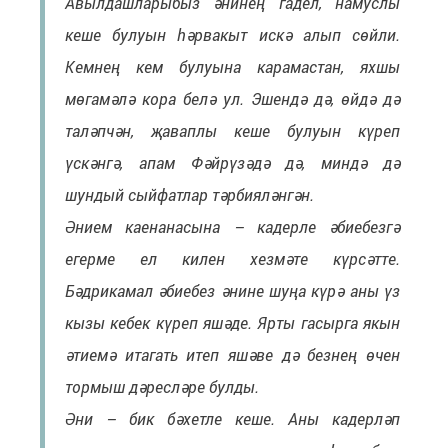
Авылдашларыбыз әнинең гадел, намуслы
кеше булуын һәрвакыт искә алып сөйли.
Кемнең кем булуына карамастан, яхшы
мөгамәлә кора белә ул. Эшендә дә, өйдә дә
таләпчән, җаваплы кеше булуын күреп
үскәнгә, апам Фәйрүзәдә дә, миндә дә
шундый сыйфатлар тәрбияләнгән.
Әнием каенанасына – кадерле әбиебезгә
егерме ел килен хезмәте күрсәтте.
Бәдрикамал әбиебез әнине шуңа күрә аны үз
кызы кебек күреп яшәде. Ярты гасырга якын
әтиемә итагать итеп яшәве дә безнең өчен
тормыш дәресләре булды.
Әни – бик бәхетле кеше. Аны кадерләп