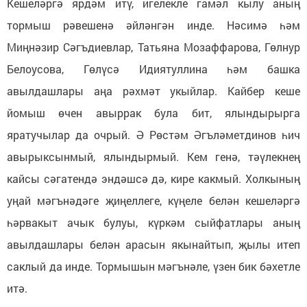
Кешеләргә ярдәм итү, игелекле гамәл кылу аның
тормыш рәвешенә әйләнгән инде. Нәсимә һәм
Миңнәзир Сәгъдиевлар, Татьяна Мозаффарова, Гөлнур
Белоусова, Гөлүсә Идиятуллина һәм башка
авылдашлары аңа рәхмәт укыйлар. Кайбер кеше
йомыш өчен авыррак була бит, ялындырырга
яратучылар да очрый. Ә Рөстәм Әгъләметдинов һич
авырыксынмый, ялындырмый. Кем генә, тәүлекнең
кайсы сәгатендә эндәшсә дә, кире какмый. Холкының
уңай мәгънәдәге җиңеллеге, күңеле белән кешеләргә
һәрвакыт ачык булуы, күркәм сыйфатлары аның
авылдашлары белән арасын якынайтып, җылы итеп
саклый да инде. Тормышын мәгънәле, үзен бик бәхетле
итә.