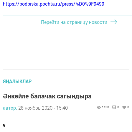
https://podpiska.pochta.ru/press/%D0%9F9499
Перейти на страницу новости
ЯҢАЛЫКЛАР
Әнкәйле балачак сагындыра
автор,
28 ноябрь 2020 - 15:40
1130
0
0
v