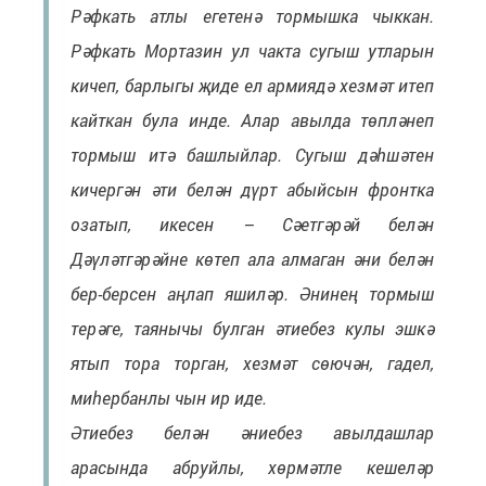
Рәфкать атлы егетенә тормышка чыккан.
Рәфкать Мортазин ул чакта сугыш утларын
кичеп, барлыгы җиде ел армиядә хезмәт итеп
кайткан була инде. Алар авылда төпләнеп
тормыш итә башлыйлар. Сугыш дәһшәтен
кичергән әти белән дүрт абыйсын фронтка
озатып, икесен – Сәетгәрәй белән
Дәүләтгәрәйне көтеп ала алмаган әни белән
бер-берсен аңлап яшиләр. Әнинең тормыш
терәге, таянычы булган әтиебез кулы эшкә
ятып тора торган, хезмәт сөючән, гадел,
миһербанлы чын ир иде.
Әтиебез белән әниебез авылдашлар
арасында абруйлы, хөрмәтле кешеләр