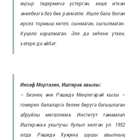
яңгыр тидермичә үстергән, кеше иткән
әниебезгә без бик рәхмәтле. Ишле бала белән
ирсез тормыш көтеп, сынмаган, сыгылмаган.
Күңеле каралмаган. Әле дә зиһене үткен,
хәтере дә әйбәт.
Инсаф Мортазин, Иштирәк авылы:
– Безнең әни Рәшидә Миңлегәрәй кызы –
гомерен балаларга белем бирүгә багышлаган
абруйлы мөгаллимә. Институт тәмамлап
Иштирәккә укытучы булып килгән ул. 1952
елда Рәшидә Хуҗина шушы авылның