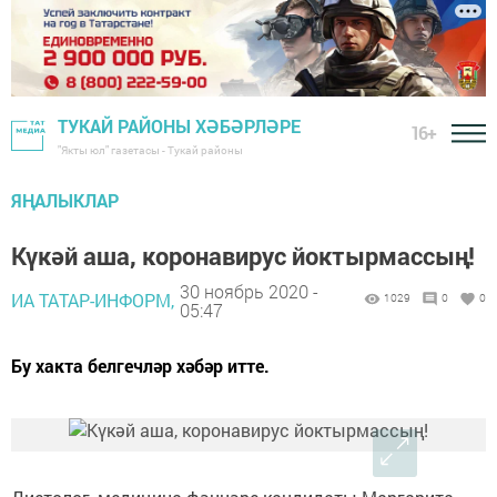
ТУКАЙ РАЙОНЫ ХӘБӘРЛӘРЕ
16+
"Якты юл" газетасы - Тукай районы
ЯҢАЛЫКЛАР
Күкәй аша, коронавирус йоктырмассың!
30 ноябрь 2020 -
ИА ТАТАР-ИНФОРМ,
1029
0
0
05:47
Бу хакта белгечләр хәбәр итте.