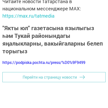
Читайте новости Татарстана в
национальном мессенджере MАХ:
https://max.ru/tatmedia
"Якты юл" газетасына язылыгыз
һәм Тукай районындагы
яңалыкларны, вакыйгаларны белеп
торыгыз
https://podpiska.pochta.ru/press/%D0%9F9499
Перейти на страницу новости