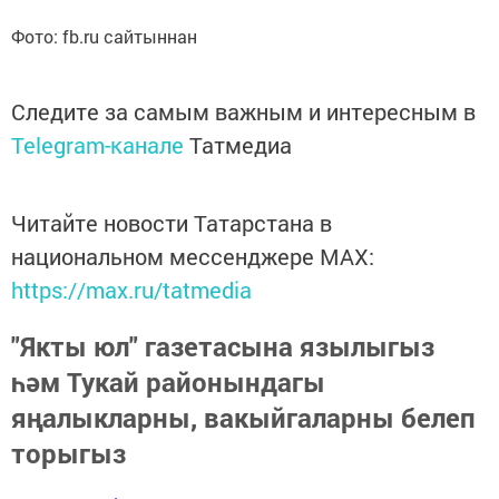
Фото: fb.ru сайтыннан
Следите за самым важным и интересным в
Telegram-канале
Татмедиа
Читайте новости Татарстана в
национальном мессенджере MАХ:
https://max.ru/tatmedia
"Якты юл" газетасына язылыгыз
һәм Тукай районындагы
яңалыкларны, вакыйгаларны белеп
торыгыз