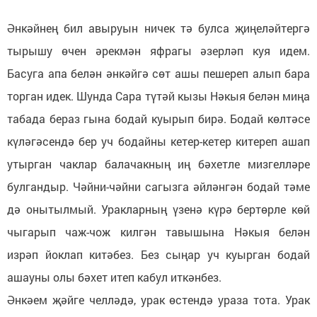
Әнкәйнең бил авыруын ничек тә булса җиңеләйтергә
тырышу өчен әрекмән яфрагы әзерләп куя идем.
Басуга апа белән әнкәйгә сөт ашы пешереп алып бара
торган идек. Шунда Сара түтәй кызы Нәкыя белән миңа
табада бераз гына бодай куырып бирә. Бодай көлтәсе
күләгәсендә бер уч бодайны кетер-кетер китереп ашап
утырган чаклар балачакның иң бәхетле мизгелләре
булгандыр. Чәйни-чәйни сагызга әйләнгән бодай тәме
дә онытылмый. Уракларның үзенә күрә бертөрле көй
чыгарып чаж-чож килгән тавышына Нәкыя белән
изрәп йоклап китәбез. Без сыңар уч куырган бодай
ашауны олы бәхет итеп кабул иткәнбез.
Әнкәем җәйге челләдә, урак өстендә ураза тота. Урак