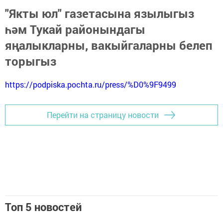
"Якты юл" газетасына язылыгыз
һәм Тукай районындагы
яңалыкларны, вакыйгаларны белеп
торыгыз
https://podpiska.pochta.ru/press/%D0%9F9499
Перейти на страницу новости
Топ 5 новостей