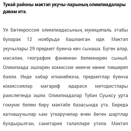
Тукай районы мәктәп укучы-ларының олимпиадалары
дәвам итә.
Ул Бөтенроссия олимпиадасының муниципаль этабы
буларак 12 ноябрьдә башланган иде. Мәктәп
укучылары 29 предмет буенча көч сынаша. Бүген алар,
мәсәлән, география фәненнән белемнәрен сыный.
Олимпиада эшләрен комиссия икенче көнне тикшереп
бәяли. Инде хәбәр иткәнебезчә, предметлар буенча
комиссияләр мәгариф идарәсе методистлары
рәислегендә эшли. Олимпиадалар Түбән Суыксу урта
гомуми белем бирү мәктәбе базасында үтә. Биредә
катнашучылар һәм үткәрүчеләр өчен бөтен шартлар
булдырылган, санитария таләпләре үтәлә. Мәктәп