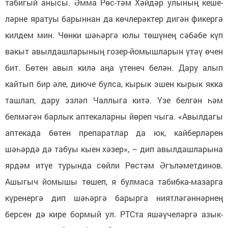
табигый анысы. Әмма Рөс-тәм Хәйдәр улының кеше-
ләрне яратуы барыннан да көчлерәктер дигән фикергә
килдем мин. Чөнки шәһәргә юлы төшүнең сәбәбе күп
вакыт авылдашларының гозер-йомышларын үтәү өчен
бит. Бөтен авыл килә аңа үтенеч белән. Дару алып
кайтып бир әле, диюче булса, кырык эшен кырык якка
ташлап, дару эзләп Чаллыга китә. Үзе белгән һәм
белмәгән барлык аптекаларны йөреп чыга. «Авылдагы
аптекада бөтен препаратлар да юк, кайберләрен
шәһәрдә дә табуы кыен хәзер», – дип авылдашларына
ярдәм итүе турында сөйли Рөстәм Әгъләметдинов.
Ашыгыч йомышы төшеп, я булмаса табибка-мазарга
күренергә дип шәһәргә барырга ниятләгәннәрнең
берсен дә кире бормый ул. РТСта яшәүчеләргә азык-