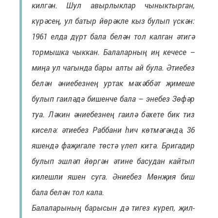
килгән. Шул авырлыклар чыныктырган,
күрәсең, ул батыр йөрәкле кыз булып үскән:
1961 елда дүрт бала белән тол калган әтигә
тормышка чыккан. Балаларның иң кечесе –
миңа ул чагында бары алты ай була. Әтиебез
белән әниебезнең уртак мәхәббәт җимеше
булып гаиләдә бишенче бала – энебез Зөфәр
туа. Ләкин әниебезнең гаилә бәхете бик тиз
киселә: әтиебез Раббани һич көтмәгәндә, 36
яшендә фаҗигале төстә үлеп китә. Бригадир
булып эшләп йөргән әтине басудан кайтып
килешли яшен суга. Әниебез Мөнҗия биш
бала белән тол кала.
Балаларының барысын дә тигез күреп, җил-