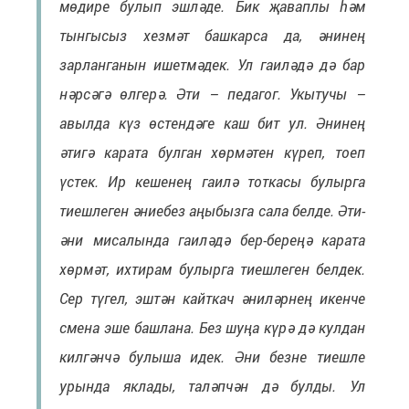
мөдире булып эшләде. Бик җаваплы һәм
тынгысыз хезмәт башкарса да, әнинең
зарланганын ишетмәдек. Ул гаиләдә дә бар
нәрсәгә өлгерә. Әти – педагог. Укытучы –
авылда күз өстендәге каш бит ул. Әнинең
әтигә карата булган хөрмәтен күреп, тоеп
үстек. Ир кешенең гаилә тоткасы булырга
тиешлеген әниебез аңыбызга сала белде. Әти-
әни мисалында гаиләдә бер-береңә карата
хөрмәт, ихтирам булырга тиешлеген белдек.
Сер түгел, эштән кайткач әниләрнең икенче
смена эше башлана. Без шуңа күрә дә кулдан
килгәнчә булыша идек. Әни безне тиешле
урында яклады, таләпчән дә булды. Ул