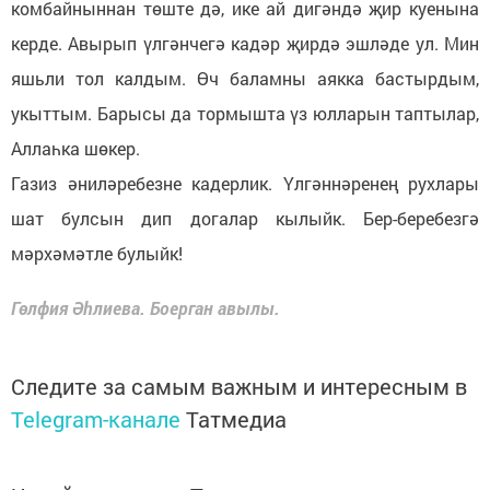
комбайныннан төште дә, ике ай дигәндә җир куенына
керде. Авырып үлгәнчегә кадәр җирдә эшләде ул. Мин
яшьли тол калдым. Өч баламны аякка бастырдым,
укыттым. Барысы да тормышта үз юлларын таптылар,
Аллаһка шөкер.
Газиз әниләребезне кадерлик. Үлгәннәренең рухлары
шат булсын дип догалар кылыйк. Бер-беребезгә
мәрхәмәтле булыйк!
Гөлфия Әһлиева. Боерган авылы.
Следите за самым важным и интересным в
Telegram-канале
Татмедиа