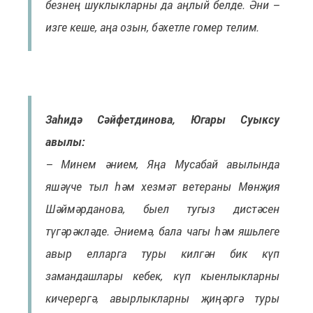
безнең шуклыкларны да аңлый белде. Әни –
изге кеше, аңа озын, бәхетле гомер телим.
Заһидә Сәйфетдинова, Югары Суыксу
авылы:
– Минем әнием, Яңа Мусабай авылында
яшәүче тыл һәм хезмәт ветераны Мөнҗия
Шәймәрданова, быел тугыз дистәсен
түгәрәкләде. Әниемә, бала чагы һәм яшьлеге
авыр елларга туры килгән бик күп
замандашлары кебек, күп кыенлыкларны
кичерергә, авырлыкларны җиңәргә туры