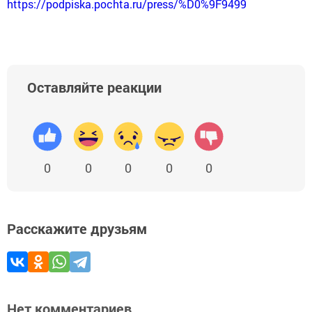
https://podpiska.pochta.ru/press/%D0%9F9499
Оставляйте реакции
0
0
0
0
0
Расскажите друзьям
Нет комментариев