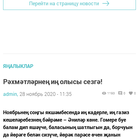
Перейти на страницу новости
ЯҢАЛЫКЛАР
Рәхмәтләрнең иң олысы сезгә!
admin,
28 ноябрь 2020 - 11:35
1193
0
0
Ноябрьнең соңгы якшәмбесендә иң кадерле, иң газиз
кешеләребезнең бәйрәме – Әниләр көне. Гомере буе
балам дип яшәүче, баласының шатлыгын да, борчуын
да йөрәге белән сизүче, йөрәк парәсе өчен җанын