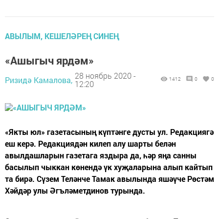
АВЫЛЫМ, КЕШЕЛӘРЕҢ СИНЕҢ
«Ашыгыч ярдәм»
28 ноябрь 2020 -
Ризидә Камалова,
1412
0
0
12:20
«Якты юл» газетасының күптәнге дусты ул. Редакциягә
еш керә. Редакциядән килеп алу шарты белән
авылдашларын газетага яздыра да, һәр яңа санны
басылып чыккан көнендә үк хуҗаларына алып кайтып
та бирә. Сүзем Теләнче Тамак авылында яшәүче Рөстәм
Хәйдәр улы Әгъләметдинов турында.