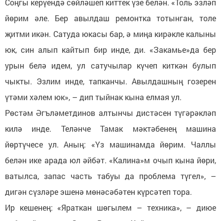
Соңгы керүендә сөйләшеп киттек үзе белән. «Толь эзләп
йөрим әле. Бер авылдаш ремонтка тотынган, толе
җитми икән. Сатуда юкасы бар, ә миңа кирәкле калыны
юк, син алып кайтып бир инде, ди. «Закамье»да бер
урын белә идем, ул сатучылар күчеп киткән булып
чыкты. Эзлим инде, тапканчы. Авылдашның гозерен
үтәми хәлем юк», – дип тыйнак кына елмая ул.
Рөстәм Әгъләметдинов алтынчы дистәсен түгәрәкләп
килә инде. Теләнче Тамак мәктәбенең машина
йөртүчесе ул. Аның: «Үз машинамда йөрим. Чаллы
белән ике арада юл әйбәт. «Калина»м очып кына йөри,
ватылса, запас часть табуы да проблема түгел», –
дигән сүзләре эшенә мөнәсәбәтен күрсәтеп тора.
Ир кешенең: «Яраткан шөгылем – техника», – диюе