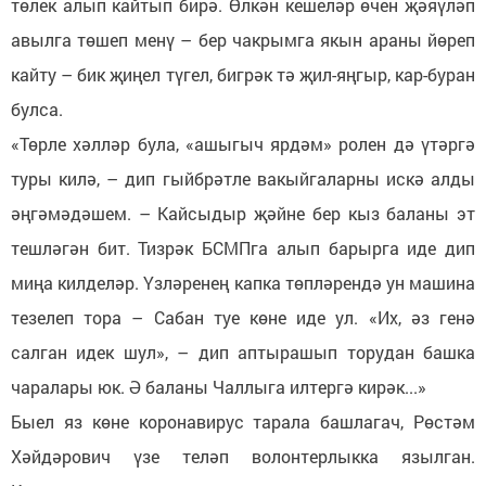
төлек алып кайтып бирә. Өлкән кешеләр өчен җәяүләп
авылга төшеп менү – бер чакрымга якын араны йөреп
кайту – бик җиңел түгел, бигрәк тә җил-яңгыр, кар-буран
булса.
«Төрле хәлләр була, «ашыгыч ярдәм» ролен дә үтәргә
туры килә, – дип гыйбрәтле вакыйгаларны искә алды
әңгәмәдәшем. – Кайсыдыр җәйне бер кыз баланы эт
тешләгән бит. Тизрәк БСМПга алып барырга иде дип
миңа килделәр. Үзләренең капка төпләрендә ун машина
тезелеп тора – Сабан туе көне иде ул. «Их, әз генә
салган идек шул», – дип аптырашып торудан башка
чаралары юк. Ә баланы Чаллыга илтергә кирәк...»
Быел яз көне коронавирус тарала башлагач, Рөстәм
Хәйдәрович үзе теләп волонтерлыкка язылган.