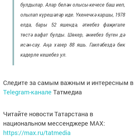
булдылар. Алар белән олысы-кечесе баш иеп,
олылап күрешәләр иде. Үкенечкә каршы, 1978
елда, бары 52 яшендә, әтиебез фаҗигале
төстә вафат булды. Шөкер, әниебез бүген дә
исән-сау. Аңа хәзер 88 яшь. Гаиләбездә бик
кадерле кешебез ул.
Следите за самым важным и интересным в
Telegram-канале
Татмедиа
Читайте новости Татарстана в
национальном мессенджере MАХ:
https://max.ru/tatmedia