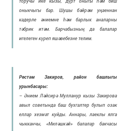
торучы ике кызы, дүрт оныгы һәм биш
оныкчыгы бар. Шушы бәйрәм уңаеннан
кадерле әниемне һәм барлык аналарны
тәбрик итәм. Барчабызның да балалар
игелеген күреп яшәвебезне телим.
Рөстәм Закиров, район башлыгы
урынбасары:
– Әнием Ләйсирә Мулланур кызы Закирова
авыл советында баш бухгалтер булып озак
еллар хезмәт куйды. Аннары, лаеклы ялга
чыкканчы, «Миләшкәй» балалар бакчасы