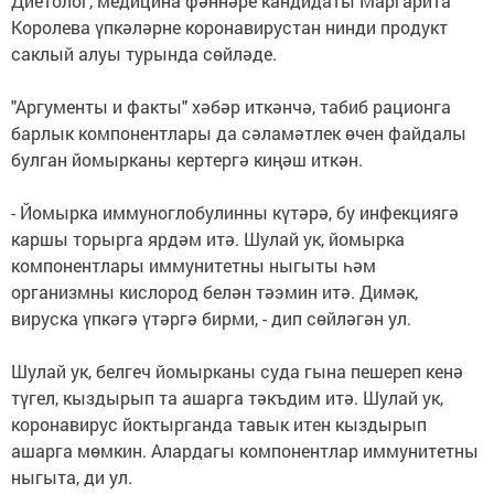
Диетолог, медицина фәннәре кандидаты Маргарита
Королева үпкәләрне коронавирустан нинди продукт
саклый алуы турында сөйләде.
"Аргументы и факты" хәбәр иткәнчә, табиб рационга
барлык компонентлары да сәламәтлек өчен файдалы
булган йомырканы кертергә киңәш иткән.
- Йомырка иммуноглобулинны күтәрә, бу инфекциягә
каршы торырга ярдәм итә. Шулай ук, йомырка
компонентлары иммунитетны ныгыты һәм
организмны кислород белән тәэмин итә. Димәк,
вируска үпкәгә үтәргә бирми, - дип сөйләгән ул.
Шулай ук, белгеч йомырканы суда гына пешереп кенә
түгел, кыздырып та ашарга тәкъдим итә. Шулай ук,
коронавирус йоктырганда тавык итен кыздырып
ашарга мөмкин. Алардагы компонентлар иммунитетны
ныгыта, ди ул.