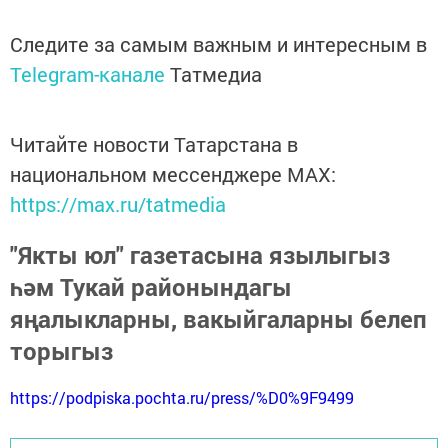
Следите за самым важным и интересным в
Telegram-канале
Татмедиа
Читайте новости Татарстана в
национальном мессенджере MАХ:
https://max.ru/tatmedia
"Якты юл" газетасына язылыгыз
һәм Тукай районындагы
яңалыкларны, вакыйгаларны белеп
торыгыз
https://podpiska.pochta.ru/press/%D0%9F9499