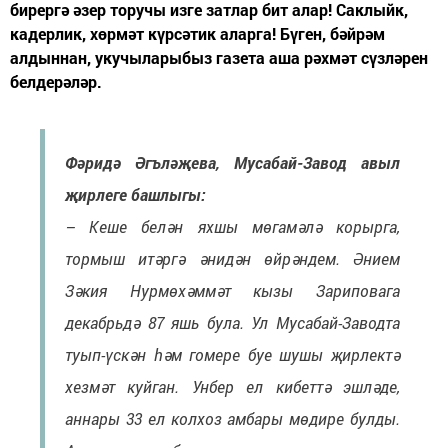
бирергә әзер торучы изге затлар бит алар! Саклыйк,
кадерлик, хөрмәт күрсәтик аларга! Бүген, бәйрәм
алдыннан, укучыларыбыз газета аша рәхмәт сүзләрен
белдерәләр.
Фәридә Әгъләҗева, Мусабай-Завод авыл
җирлеге башлыгы:
– Кеше белән яхшы мөгамәлә корырга,
тормыш итәргә әнидән өйрәндем. Әнием
Зәкия Нурмөхәммәт кызы Зариповага
декабрьдә 87 яшь була. Ул Мусабай-Заводта
туып-үскән һәм гомере буе шушы җирлектә
хезмәт куйган. Унбер ел кибеттә эшләде,
аннары 33 ел колхоз амбары мөдире булды.