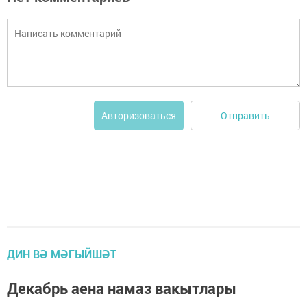
Отправить
Авторизоваться
ДИН ВӘ МӘГЫЙШӘТ
Декабрь аена намаз вакытлары