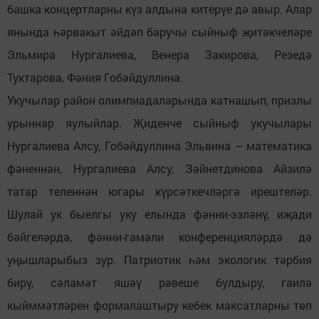
башка концертларны күз алдына китерүе дә авыр. Алар
янында һәрвакыт әйдәп баручы сыйныф җитәкчеләре
Эльмира Нургалиева, Венера Закирова, Резедә
Туктарова, Фәния Гобәйдуллина.
Укучылар район олимпиадаларында катнашып, призлы
урыннар яулыйлар. Җиденче сыйныф укучылары
Нургалиева Алсу, Гобәйдуллина Эльвина – математика
фәненнән, Нургалиева Алсу, Зәйнетдинова Айзилә
татар теленнән югары күрсәткечләргә ирештеләр.
Шулай ук быелгы уку елында фәнни-эзләнү, иҗади
бәйгеләрдә, фәнни-гамәли конференцияләрдә дә
уңышларыбыз зур. Патриотик һәм экологик тәрбия
бирү, сәламәт яшәү рәвеше булдыру, гаилә
кыйммәтләрен формалаштыру кебек максатларны төп