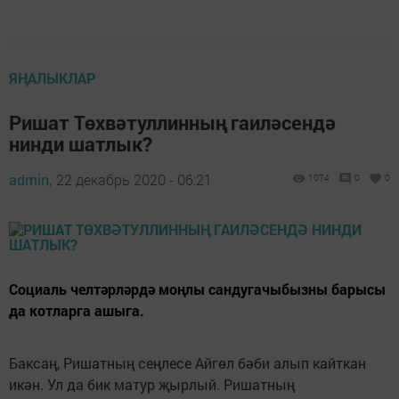
ЯҢАЛЫКЛАР
Ришат Төхвәтуллинның гаиләсендә
нинди шатлык?
admin,
22 декабрь 2020 - 06:21
1074
0
0
Социаль челтәрләрдә моңлы сандугачыбызны барысы
да котларга ашыга.
Баксаң, Ришатның сеңлесе Айгөл бәби алып кайткан
икән. Ул да бик матур җырлый. Ришатның