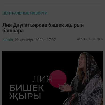
ЦЕНТРАЛЬНЫЕ НОВОСТИ
Лия Дәүләтьярова бишек җырын
башкара
admin,
22 декабрь 2020 - 17:07
3294
0
0