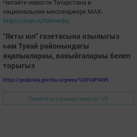
Читайте новости Татарстана в
национальном мессенджере MАХ:
https://max.ru/tatmedia
"Якты юл" газетасына язылыгыз
һәм Тукай районындагы
яңалыкларны, вакыйгаларны белеп
торыгыз
https://podpiska.pochta.ru/press/%D0%9F9499
Перейти на страницу новости