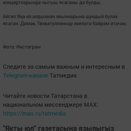
концертларында чыгыш ясаганы да булды.
Айгөл Яңа ел алдыннан якыннарына шундый бүләк
ясаган. Димәк, Төхвәтуллиннар икеләтә бәйрәм итәчәк.
Фото: Инстаграм
Следите за самым важным и интересным в
Telegram-канале
Татмедиа
Читайте новости Татарстана в
национальном мессенджере MАХ:
https://max.ru/tatmedia
"Якты юл" газетасына язылыгыз