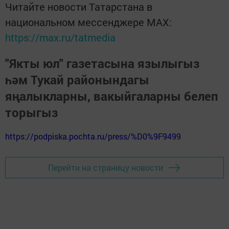
Читайте новости Татарстана в
национальном мессенджере MАХ:
https://max.ru/tatmedia
"Якты юл" газетасына язылыгыз
һәм Тукай районындагы
яңалыкларны, вакыйгаларны белеп
торыгыз
https://podpiska.pochta.ru/press/%D0%9F9499
Перейти на страницу новости