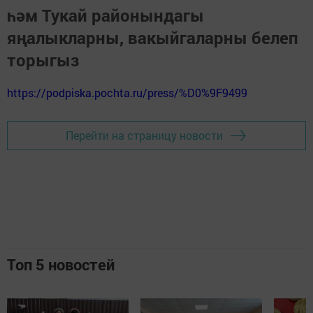
һәм Тукай районындагы
яңалыкларны, вакыйгаларны белеп
торыгыз
https://podpiska.pochta.ru/press/%D0%9F9499
Перейти на страницу новости
Топ 5 новостей