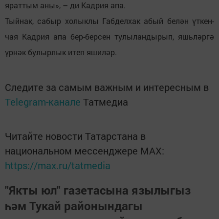
яраттым аны», – ди Кадрия апа.
Тыйнак, сабыр холыклы Габделхак абый белән үткен-
чая Кадрия апа бер-берсен тулыландырып, яшьләргә
үрнәк булырлык итеп яшиләр.
Следите за самым важным и интересным в
Telegram-канале
Татмедиа
Читайте новости Татарстана в
национальном мессенджере MАХ:
https://max.ru/tatmedia
"Якты юл" газетасына язылыгыз
һәм Тукай районындагы