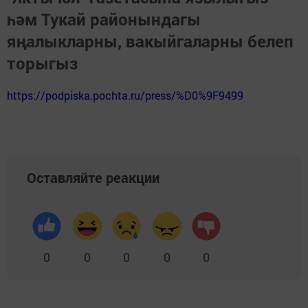
һәм Тукай районындагы
яңалыкларны, вакыйгаларны белеп
торыгыз
https://podpiska.pochta.ru/press/%D0%9F9499
Оставляйте реакции
0
0
0
0
0