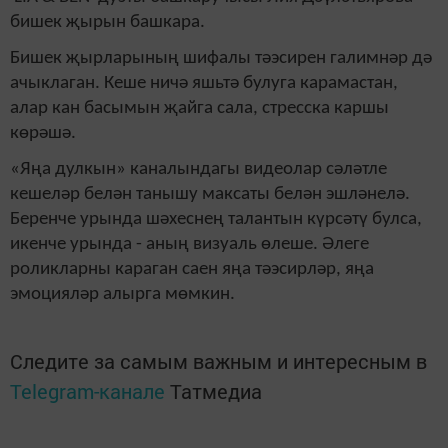
бишек җырын башкара.
Бишек җырларының шифалы тәэсирен галимнәр дә
ачыклаган. Кеше ничә яшьтә булуга карамастан,
алар кан басымын җайга сала, стресска каршы
көрәшә.
«Яңа дулкын» каналындагы видеолар сәләтле
кешеләр белән танышу максаты белән эшләнелә.
Беренче урында шәхеснең талантын күрсәтү булса,
икенче урында - аның визуаль өлеше. Әлеге
роликларны караган саен яңа тәэсирләр, яңа
эмоцияләр алырга мөмкин.
Следите за самым важным и интересным в
Telegram-канале
Татмедиа