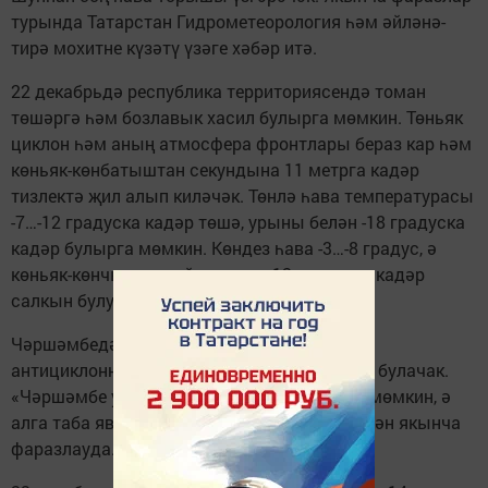
турында Татарстан Гидрометеорология һәм әйләнә-
тирә мохитне күзәтү үзәге хәбәр итә.
22 декабрьдә республика территориясендә томан
төшәргә һәм бозлавык хасил булырга мөмкин. Төньяк
циклон һәм аның атмосфера фронтлары бераз кар һәм
көньяк-көнбатыштан секундына 11 метрга кадәр
тизлектә җил алып киләчәк. Төнлә һава температурасы
-7…-12 градуска кадәр төшә, урыны белән -18 градуска
кадәр булырга мөмкин. Көндез һава -3…-8 градус, ә
көньяк-көнчыгыш районнарда -12 градуска кадәр
салкын булуы ихтимал.
Чәршәмбедән җомгага кадәр Татарстан
антициклонның көнбатыш перифериясендә булачак.
«Чәршәмбе урыны белән бераз кар яварга мөмкин, ә
алга таба явым-төшем ихтималы аз», диелгән якынча
фаразлауда.