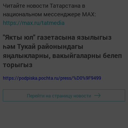
Читайте новости Татарстана в
национальном мессенджере MАХ:
https://max.ru/tatmedia
"Якты юл" газетасына язылыгыз
һәм Тукай районындагы
яңалыкларны, вакыйгаларны белеп
торыгыз
https://podpiska.pochta.ru/press/%D0%9F9499
Перейти на страницу новости