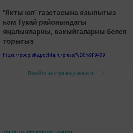
"Якты юл" газетасына язылыгыз
һәм Тукай районындагы
яңалыкларны, вакыйгаларны белеп
торыгыз
https://podpiska.pochta.ru/press/%D0%9F9499
Перейти на страницу новости
АВЫЛЫМ, КЕШЕЛӘРЕҢ СИНЕҢ