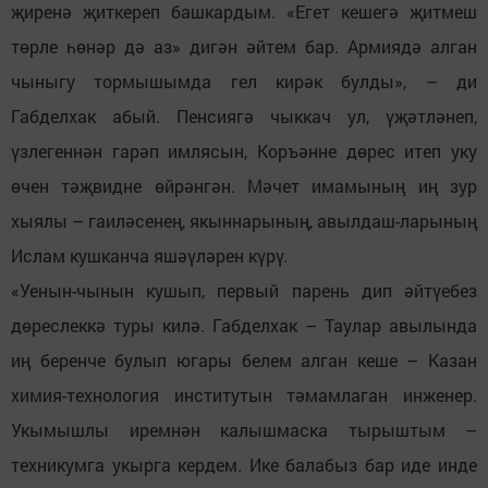
җиренә җиткереп башкардым. «Егет кешегә җитмеш
төрле һөнәр дә аз» дигән әйтем бар. Армиядә алган
чыныгу тормышымда гел кирәк булды», – ди
Габделхак абый. Пенсиягә чыккач ул, үҗәтләнеп,
үзлегеннән гарәп имлясын, Коръәнне дөрес итеп уку
өчен тәҗвидне өйрәнгән. Мәчет имамының иң зур
хыялы – гаиләсенең, якыннарының, авылдаш-ларының
Ислам кушканча яшәүләрен күрү.
«Уенын-чынын кушып, первый парень дип әйтүебез
дөреслеккә туры килә. Габделхак – Таулар авылында
иң беренче булып югары белем алган кеше – Казан
химия-технология институтын тәмамлаган инженер.
Укымышлы иремнән калышмаска тырыштым –
техникумга укырга кердем. Ике балабыз бар иде инде