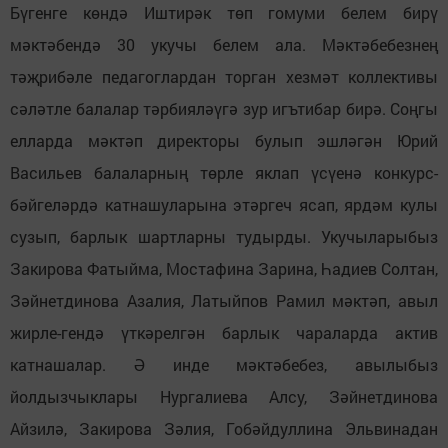
Бүгенге көндә Иштирәк төп гомуми белем бирү
мәктәбендә 30 укучы белем ала. Мәктәбебезнең
тәҗрибәле педагоглардан торган хезмәт коллективы
сәләтле балалар тәрбияләүгә зур игътибар бирә. Соңгы
елларда мәктәп директоры булып эшләгән Юрий
Васильев балаларның төрле яклап үсүенә конкурс-
бәйгеләрдә катнашуларына этәргеч ясап, ярдәм кулы
сузып, барлык шартларны тудырды. Укучыларыбыз
Закирова Фатыйма, Мостафина Зарина, Һадиев Солтан,
Зәйнетдинова Азалия, Латыйпов Рамил мәктәп, авыл
жирле-гендә үткәрелгән барлык чараларда актив
катнашалар. Ә инде мәктәбебез, авылыбыз
йолдызчыклары Нургалиева Алсу, Зәйнетдинова
Айзилә, Закирова Зәлия, Гобәйдуллина Эльвинадан