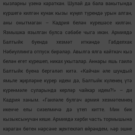
кызларны үзенә караткан. Шулай да бала вакытында
күршегә килгән кунак кызы күңел түрендә урын алган,
аны онытмаган – Кадрия белән күрешәсе килгән.
Язмышка язылган булса сәбәбе чыга икән. Армиядә
Балтыйк буенда хезмәт иткәндә Габделхак
Нәбиуллинга отпуск бирәләр. Авылга ялга кайткач кыз
белән егет күрешеп, никах укыталар. Аннары яшь гаилә
Балтыйк буена бергәләп китә. «Кайчан әле шундый
ямьле җирләрне күрер идем дә, Балтыйк күленең үтә
күренмәле суларында керләр чайкар идем?!» – ди
Кадрия ханым. «Гаиләле булгач армия хезмәтемнең
икенче елы сизелмичә дә үтеп китте. Мин бик
кызыксынучан кеше. Армиядә хәрби часть тормышына
караган бөтен нәрсәне җентекләп өйрәндем, һәр эшне