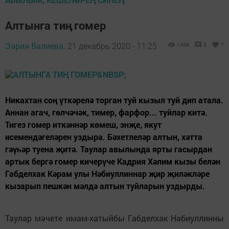
Алтынга тиң гомер
Зәрия Вәлиева,
21 декабрь 2020 - 11:25
1469
0
7
Никахтан соң үткәрелә торган туй кызыл туй дип атала.
Аннан агач, гөлчәчәк, тимер, фарфор... туйлар китә.
Тигез гомер иткәннәр көмеш, энҗе, якут
исемендәгеләрен уздыра. Бәхетлеләр алтын, хәтта
гәүһәр туена җитә. Таулар авылында ярты гасырдан
артык бергә гомер кичерүче Кадрия Хәлим кызы белән
Габделхак Кәрам улы Нәбиуллиннар җир җиләкләре
кызарып пешкән мәлдә алтын туйларын уздырды.
Таулар мәчете имам-хатыйбы Габделхак Нәбиуллинны