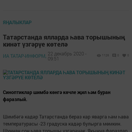
ЯҢАЛЫКЛАР
Татарстанда ялларда һава торышының
кинәт үзгәрүе көтелә
22 декабрь 2020 -
ИА ТАТАР-ИНФОРМ,
1126
0
0
09:51
Синоптиклар шимбә көнгә көчле җил һәм буран
фаразлый.
Шимбәгә кадәр Татарстанда бераз кар яварга һәм һава
температурасы -23 градуска кадәр булырга мөмкин.
Шуннан соң һава торышы үзгәрәчәк. Якынча фаразлар