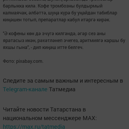
барлыкка килә. Кофе тромбозны булдырмый
калмаячак, әлбәттә, шуңа күрә бу уңайдан табиблар
киңәшен тотып, препаратлар кабул итәргә кирәк.
"Ә кофены көн дә эчүгә килгәндә, әгәр сез аны
яратасыз икән, рәхәтләнеп эчегез, аритмиягә каршы бу
яхшы гына", - дип киңәш итте белгеч.
Фото: pixabay.com.
Следите за самым важным и интересным в
Telegram-канале
Татмедиа
Читайте новости Татарстана в
национальном мессенджере MАХ:
https://max.ru/tatmedia