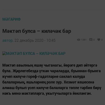
МӘГАРИФ
Мәктәп булса – киләчәк бар
автор,
22 декабрь 2020 - 10:45
1361
0
0
Мәктәп авылның яшәү чыганагы, йөрәге дип әйтергә
була. Җирлегебездә үткән чараларда, буыннан-буынга
күчеп килүче гореф-гадәтләрне саклап калуда
балаларның, яшьләрнең роле зур. Хезмәт кешесенә
алмаш булып үсеп килүче балаларга төпле тәрбия бирү
нәкъ менә мәктәпләргә, укытучыларга йөкләнгән.