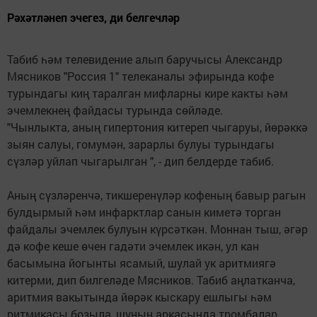
Рәхәтләнеп эчегез, ди белгечләр
Табиб һәм телевидение алып баручысы Александр
Мясников "Россия 1" телеканалы эфирында кофе
турындагы киң таралган мифларны кире какты һәм
эчемлекнең файдасы турында сөйләде.
"Чынлыкта, аның гипертония китереп чыгаруы, йөрәккә
зыян салуы, гомумән, зарарлы булуы турындагы
сүзләр уйлап чыгарылган ", - дип белдерде табиб.
Аның сүзләренчә, тикшеренүләр кофеның бавыр рагын
булдырмый һәм инфарктлар санын киметә торган
файдалы эчемлек булуын күрсәткән. Моннан тыш, әгәр
дә кофе кеше өчен гадәти эчемлек икән, ул кан
басымына йогынты ясамый, шулай ук аритмиягә
китерми, дип билгеләде Мясников. Табиб аңлатканча,
аритмия вакытында йөрәк кыскару ешлыгы һәм
ритмикасы бозыла, шуның аркасында тромбалар