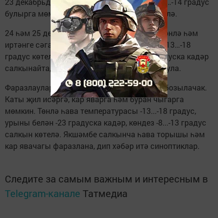
23 декабрьдә төнлә һава температурасы -9…-14 градус
булырга мөмкин. Көндез -7…-12 градус көтелә.
24 һәм 25 декабрьдә салкынрак булачак. Төнлә һәм
иртәнге сәгатьләрдә һава температурасы -13…-18
градус көтелә. Җомга урыны белән -23 градуска кадәр
салкынайта, көндез -9...-15 градус салкын була.
Фаразлаулар буенча, шимбә һава торышы бозылачак.
Каты җил исәргә, кар яварга һәм буран чыгарга
мөмкин. Төнлә һава температурасы -13...-18 градус,
урыны белән -23 градуска кадәр, көндез -8...-13 градус
салкын көтелә. Якшәмбе салкынча һава торышы һәм
кар явачагы фаразлана, дип хәбәр итә синоптиклар.
Следите за самым важным и интересным в
Telegram-канале
Татмедиа