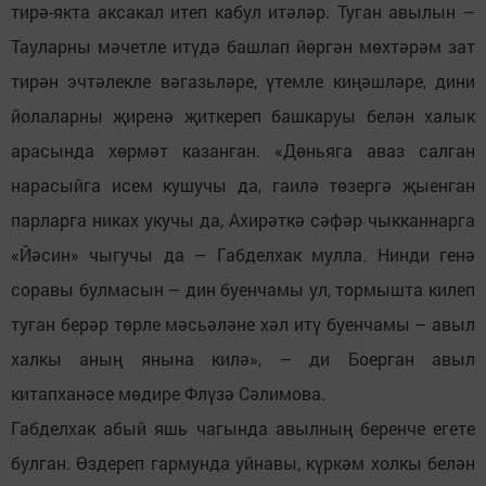
тирә-якта аксакал итеп кабул итәләр. Туган авылын –
Тауларны мәчетле итүдә башлап йөргән мөхтәрәм зат
тирән эчтәлекле вәгазьләре, үтемле киңәшләре, дини
йолаларны җиренә җиткереп башкаруы белән халык
арасында хөрмәт казанган. «Дөньяга аваз салган
нарасыйга исем кушучы да, гаилә төзергә җыенган
парларга никах укучы да, Ахирәткә сәфәр чыкканнарга
«Йәсин» чыгучы да – Габделхак мулла. Нинди генә
соравы булмасын – дин буенчамы ул, тормышта килеп
туган берәр төрле мәсьәләне хәл итү буенчамы – авыл
халкы аның янына килә», – ди Боерган авыл
китапханәсе мөдире Флүзә Сәлимова.
Габделхак абый яшь чагында авылның беренче егете
булган. Өздереп гармунда уйнавы, күркәм холкы белән