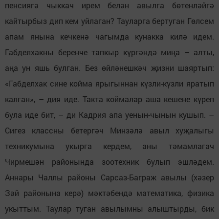
пенсиягә чыккач ирем белән авылга бөтенләйгә
кайтырбыз дип кем уйлаган? Тауларга бертуган Гөлсем
апам янына кечкенә чагымда кунакка килә идем.
Габделхакны беренче тапкыр күргәндә миңа – алты,
аңа ун яшь булган. Без өйләнешкәч җизни шаяртып:
«Габделхак сине койма ярыгыннан күзли-күзли яратып
калган», – дия иде. Такта коймалар аша кешене күреп
була иде бит, – ди Кадрия апа уенын-чынын кушып. –
Сигез классны бетергәч Минзәлә авыл хуҗалыгы
техникумына укырга кердем, аны тәмамлагач
Чирмешән районында зоотехник булып эшләдем.
Аннары Чаллы районы Сарсаз-Баграж авылы (хәзер
Зәй районына керә) мәктәбендә математика, физика
укыттым. Таулар туган авылымны алыштырды, бик