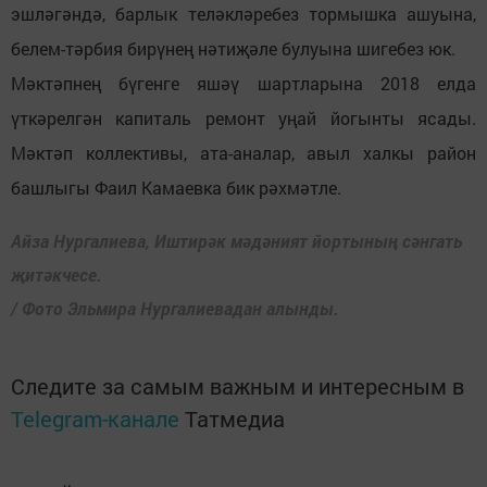
эшләгәндә, барлык теләкләребез тормышка ашуына,
белем-тәрбия бирүнең нәтиҗәле булуына шигебез юк.
Мәктәпнең бүгенге яшәү шартларына 2018 елда
үткәрелгән капиталь ремонт уңай йогынты ясады.
Мәктәп коллективы, ата-аналар, авыл халкы район
башлыгы Фаил Камаевка бик рәхмәтле.
Айза Нургалиева, Иштирәк мәдәният йортының сәнгать
җитәкчесе.
/ Фото Эльмира Нургалиевадан алынды.
Следите за самым важным и интересным в
Telegram-канале
Татмедиа