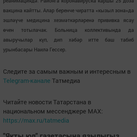
реанимациядә. Районга коронавируска каршы 25 доза
вакцина кайтты. Алар беренче чиратта «кызыл зона»да
эшләүче медицина хезмәткәрләренә прививка ясау
өчен тотылачак. Больница коллективында да
авыручылар күп, дип хәбәр итте баш табиб
урынбасары Наилә Гессер.
Следите за самым важным и интересным в
Telegram-канале
Татмедиа
Читайте новости Татарстана в
национальном мессенджере MАХ:
https://max.ru/tatmedia
"Якты юл" газетасына язылыгыз