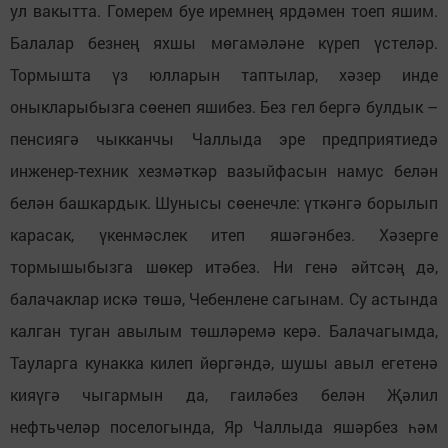
ул вакытта. Гомерем буе иремнең ярдәмен тоеп яшим.
Балалар безнең яхшы мөгамәләне күреп үстеләр.
Тормышта үз юлларын таптылар, хәзер инде
оныкларыбызга сөенеп яшибез. Без гел бергә булдык –
пенсиягә чыкканчы Чаллыда эре предприятиедә
инженер-техник хезмәткәр вазыйфасын намус белән
белән башкардык. Шунысы сөенечле: үткәнгә борылып
карасак, үкенмәслек итеп яшәгәнбез. Хәзерге
тормышыбызга шөкер итәбез. Ни генә әйтсәң дә,
балачаклар искә төшә, Чебенлене сагынам. Су астында
калган туган авылым төшләремә керә. Балачагымда,
Тауларга кунакка килеп йөргәндә, шушы авыл егетенә
кияүгә чыгармын да, гаиләбез белән Җәлил
нефтьчеләр поселогында, Яр Чаллыда яшәрбез һәм