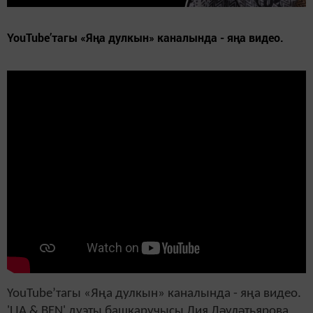
YouTube’тагы «Яңа дулкын» каналында - яңа видео.
YouTube’тагы «Яңа дулкын» каналында - яңа видео.
'LIA & BEN' дуэты башкаручысы Лия Дәүләтьярова