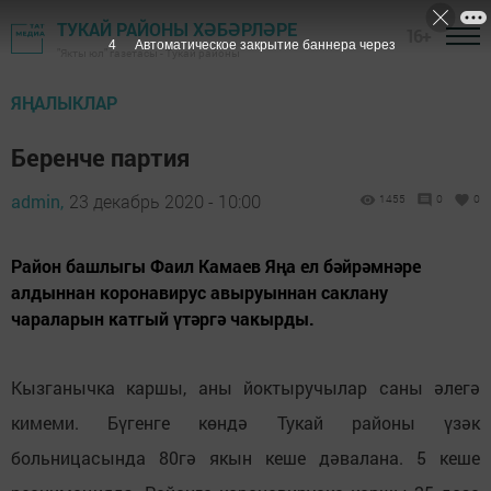
ТУКАЙ РАЙОНЫ ХӘБӘРЛӘРЕ
16+
3
Автоматическое закрытие баннера через
"Якты юл" газетасы - Тукай районы
ЯҢАЛЫКЛАР
Беренче партия
admin,
23 декабрь 2020 - 10:00
1455
0
0
Район башлыгы Фаил Камаев Яңа ел бәйрәмнәре
алдыннан коронавирус авыруыннан саклану
чараларын катгый үтәргә чакырды.
Кызганычка каршы, аны йоктыручылар саны әлегә
кимеми. Бүгенге көндә Тукай районы үзәк
больницасында 80гә якын кеше дәвалана. 5 кеше