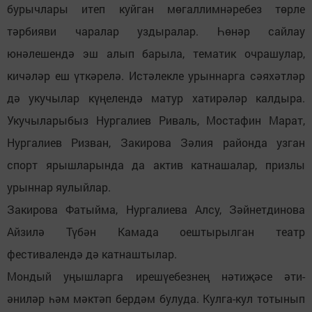
бурычлары итеп куйган мөгаллимнәребез төрле
тәрбияви чаралар уздыралар. Һөнәр сайлау
юнәлешендә эш алып барыла, тематик очрашулар,
кичәләр еш үткәрелә. Истәлекле урыннарга сәяхәтләр
дә укучылар күңелендә матур хатирәләр калдыра.
Укучыларыбыз Нургалиев Риваль, Мостафин Марат,
Нургалиев Ризван, Закирова Зәлия районда узган
спорт ярышларында да актив катнашалар, призлы
урыннар яулыйлар.
Закирова Фатыйма, Нургалиева Алсу, Зәйнетдинова
Айзилә Түбән Камада оештырылган театр
фестивалендә дә катнаштылар.
Мондый уңышларга ирешүебезнең нәтиҗәсе әти-
әниләр һәм мәктәп бердәм булуда. Кулга-кул тотынып