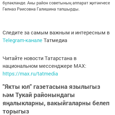
бүләкләнде. Аны район советының аппарат җитәкчесе
Гөлназ Рәисовна Галишина тапшырды.
Следите за самым важным и интересным в
Telegram-канале
Татмедиа
Читайте новости Татарстана в
национальном мессенджере MАХ:
https://max.ru/tatmedia
"Якты юл" газетасына язылыгыз
һәм Тукай районындагы
яңалыкларны, вакыйгаларны белеп
торыгыз