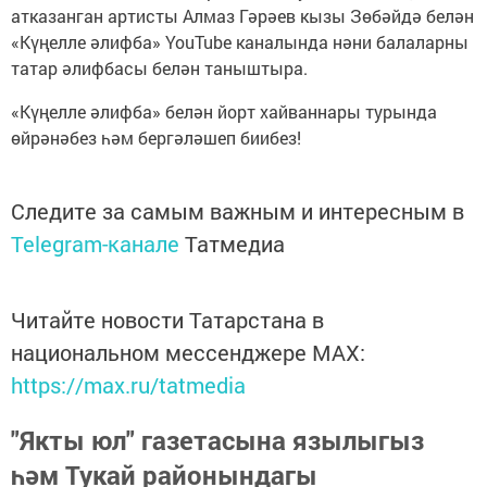
атказанган артисты Алмаз Гәрәев кызы Зөбәйдә белән
«Күңелле әлифба» YouTube каналында нәни балаларны
татар әлифбасы белән таныштыра.
«Күңелле әлифба» белән йорт хайваннары турында
өйрәнәбез һәм бергәләшеп биибез!
Следите за самым важным и интересным в
Telegram-канале
Татмедиа
Читайте новости Татарстана в
национальном мессенджере MАХ:
https://max.ru/tatmedia
"Якты юл" газетасына язылыгыз
һәм Тукай районындагы