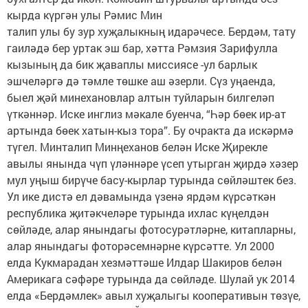
кырда күргән улы Рәмис Мин
талип улы бу зур хуҗалыкның идарәчесе. Бердәм, тату
гаиләдә бер уртак эш бар, хәтта Рәмзия Зарифулла
кызының да бик җаваплы миссиясе -ул барлык
эшчеләргә дә тәмле төшке аш әзерли. Сүз уңаенда,
быел җәй минехановлар алтын туйларын билгеләп
үткәннәр. Иске инглиз мәкале буенча, “Һәр бөек ир-ат
артында бөек хатын-кыз тора”. Бу очракта да искәрмә
түгел. Минталип Минңеханов белән Иске Җирекле
авылы янында чүп үләннәре үсеп утырган җирдә хәзер
мул уңыш бирүче басу-кырлар турында сөйләштек без.
Ул ике дистә ел дәвамында үзенә ярдәм күрсәткән
республика җитәкчеләре турында ихлас күңелдән
сөйләде, алар янындагы фотосурәтләрне, китапларны,
алар янындагы фоторәсемнәрне күрсәтте. Ул 2000
елда Кукмарадан хезмәттәше Илдар Шакиров белән
Америкага сәфәре турында да сөйләде. Шулай ук 2014
елда «Бердәмлек» авыл хуҗалыгы кооперативын төзүе,