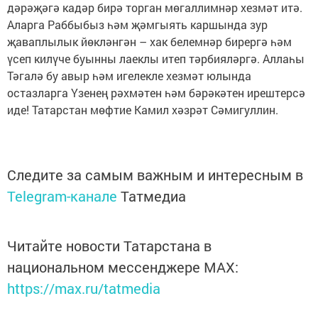
дәрәҗәгә кадәр бирә торган мөгаллимнәр хезмәт итә.
Аларга Раббыбыз һәм җәмгыять каршында зур
җаваплылык йөкләнгән – хак белемнәр бирергә һәм
үсеп килүче буынны лаеклы итеп тәрбияләргә. Аллаһы
Тәгалә бу авыр һәм игелекле хезмәт юлында
остазларга Үзенең рәхмәтен һәм бәрәкәтен ирештерсә
иде! Татарстан мөфтие Камил хәзрәт Сәмигуллин.
Следите за самым важным и интересным в
Telegram-канале
Татмедиа
Читайте новости Татарстана в
национальном мессенджере MАХ:
https://max.ru/tatmedia