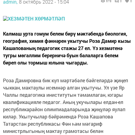
admin,
8 октябрь 2022 - 15:04
678
0
0
Калмаш урта гомум белем бирү мәктәбендә биология,
география, химия фәннәрен укытучы Роза Дамир кызы
Кашапованың педагогик стажы 27 ел. Үз хезмәтенә
тугры мөгаллим берерничә буын балаларга белем
биреп олы тормыш юлына чыгарды.
Роза Дамировна бик күп мәртәбәле бәйгеләрдә җиңеп
чыккан, мактаулы исемнәр алган укытучы. Ул үзе Яр
Чаллы педагогика иниститутын тәмамлаган, югары
квалификацияле педагог. Аның укучылары елдан-ел
республикарайон олимпиадаларында җиңүләр яулап
киләр. Укытучылар бәйрәмендә Роза Кашапова
Татарстан республикасы Фән һәм мәгариф
министрлыгының мактау грамотасы белән