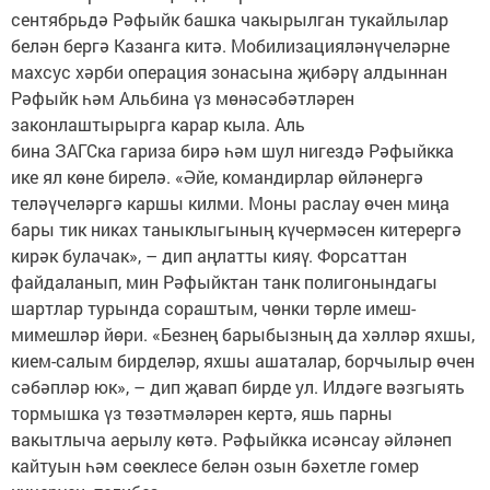
сентябрьдә Рәфыйк башка чакырылган тукайлылар
белән бергә Казанга китә. Мобилизацияләнүчеләрне
махсус хәрби операция зонасына җибәрү алдыннан
Рәфыйк һәм Альбина үз мөнәсәбәтләрен
законлаштырырга карар кыла. Аль
бина ЗАГСка гариза бирә һәм шул нигездә Рәфыйкка
ике ял көне бирелә. «Әйе, командирлар өйләнергә
теләүчеләргә каршы килми. Моны раслау өчен миңа
бары тик никах таныклыгының күчермәсен китерергә
кирәк булачак», – дип аңлатты кияү. Форсаттан
файдаланып, мин Рәфыйктан танк полигонындагы
шартлар турында сораштым, чөнки төрле имеш-
мимешләр йөри. «Безнең барыбызның да хәлләр яхшы,
кием-салым бирделәр, яхшы ашаталар, борчылыр өчен
сәбәпләр юк», – дип җавап бирде ул. Илдәге вәзгыять
тормышка үз төзәтмәләрен кертә, яшь парны
вакытлыча аерылу көтә. Рәфыйкка исәнсау әйләнеп
кайтуын һәм сөеклесе белән озын бәхетле гомер