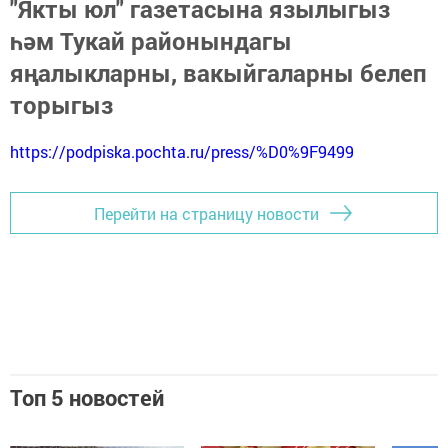
"Якты юл" газетасына язылыгыз
һәм Тукай районындагы
яңалыкларны, вакыйгаларны белеп
торыгыз
https://podpiska.pochta.ru/press/%D0%9F9499
Перейти на страницу новости
Топ 5 новостей