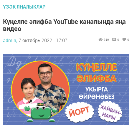
ҮЗӘК ЯҢАЛЫКЛАР
Күңелле әлифба YouTube каналында яңа
видео
admin,
7 октябрь 2022 - 17:07
789
0
0