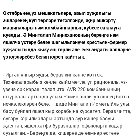
Октябрьнең үз мәшәкатьләре, авыл хуҗалыгы
эшләренең күп төрләре төгәлләнде, җир эшкәртү
машиналары һәм комбайннарның күбесе саклауга
куелды. Ә Минталип Миңнехановның бәрәңге һәм
яшелчә үстерү белән шөгыльләнүче крестьян-фермер
хуҗалыгында кызу эш гөрли әле. Без андагы хәлләрне
үз күзләребез белән күреп кайттык.
- Иртән яңгыр яуды, бераз кипкәнне көттек.
Техникаларыбыз көчле, кыйммәтле, ул рациональ, үз-
үзенә сак караш таләп итә. AVR 220 комбайнының
штурвалы артында улым Рәмис эшли, ул эшнең бөтен
нечкәлекләрен белә, – диде Минталип Исмәгыйль улы,
басу буйлап яшел кыр корабына күрсәтеп. Бераз читтә,
сугару корылмалары артында зур кишер басуы
җәелгән, яшел хәтфә буразналар офыкларга кадәр
сузылган. - Бәрәңге дә, кишерне дә өемнәр өстенә