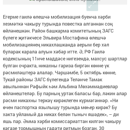
Егерме гаилә өлешчә мобилизация буенча хәрби
хезмәткә чакыру турында повестка алганнан соң
өйләнешкән. Район башкарма комитетының ЗАГС
бүлеге җитәкчесе Эльвира Мостафина өлешчә
мобилизациянең никахлашканда аерым бер хәл
буларак карала алуын хәбәр итте. Ә, РФ Гаилә
кодексының 11нче маддәсе нигезендә, махсус шартлар
булган очракта, никахны гариза биргән көнне үк
рәсмиләштерә алалар. Чәршәмбе, 5 октябрь көнне,
Тукай районы ЗАГС бүлегендә Теләнче Тамак
авылыннан Рәфыйк һәм Альбина Мөхәммәдиевлар
өйләнештеләр. Бу парның уртак баласы бар, ләкин алар
рәсми никахны теркәү кирәклеген күрмәгәннәр. «Ни
өчен паспортка язылышу турында мөһер кирәк? Бу
хакта уйламый да никах белән тыныч яшәдек», – ди
яшь пар. Әмма хәрби комиссариаттан килгән чакыру
кәгазе тормышның гадәти ритмын бозган. 30