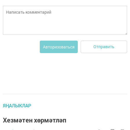
Отправить
Авторизоваться
ЯҢАЛЫКЛАР
Хезмәтен хөрмәтләп