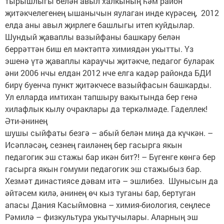
тырышлыгы белән авыл халкының һәм район
җитәкчелегенең ышанычын яулаган инде күрәсең, 2012
елда аны авыл җирлеге башлыгы итеп куйдылар.
Шундый җаваплы вазыйфаны башкару белән
беррәттән биш ел мәктәптә химиядән укытты. Үз
эшенә үтә җаваплы караучы җитәкче, педагог буларак
әни 2006 нчы елдан 2012 нче елга кадәр районда БДИ
бирү буенча пункт җитәкчесе вазыйфасын башкарды.
Ул елларда имтихан тапшыру вакытында бер генә
хилафлык кылу очраклары да теркәлмәде. Гаделлек!
Әти-әнинең
шушы сыйфаты безгә – абый белән миңа да күчкән. –
Исәпләсәң, сезнең гаиләнең бер гасырга якын
педагогик эш стажы бар икән бит?! – Бүгенге көнгә бер
гасырга якын гомуми педагогик эш стажыбыз бар.
Хезмәт династиясе дәвам итә – эшлибез. Шунысын да
әйтәсем килә, әнинең өч кыз туганы бар, бертуган
апасы Дания Касыймовна – химия-биология, сеңлесе
Рәмилә – физкультура укытучылары. Аларның эш