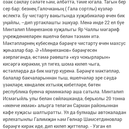
озак саклау сәләте һәм, әлбәттә, тәме югала. Тагын бер
сер бар: безнең Галочканың ( Гала сортлы) күзләр
өслектә. Бу чистарту вакытында хуҗабикәләр өчен бик
уңайлы, –дип уртаклашты эшкуар. Менә инде 22 ел буе
Минталип Миңнеханов хуҗалыгы Яр Чаллы мәгариф
учреждениеләрен яшелчә белән тәэмин итә.
Мәктәпләрнең күбесендә бәрәңге чистарту өчен махсус
җиһазлар бар. Ә «Миңнеханов» бәрәңгесен
әзерләгәндә, өстәмә рәвештә «күз чокырларын»
кисәргә кирәкми, ул тигез, шома килеп чыга,
өстәлләрдә дә бик матур күренә. Бәрәңге мәктәпләр,
балалар бакчаларыннан тыш, яшелчәләр эре сәүдә
үзәкләре, көндәлек ихтыяҗ кибетләре, бөтен
республика буенча ярминкәләр аша сатыла. Минталип
Исмәгыйль улы белән сөйләшкәндә, берьюлы 20 тонна
«икенче икмәк» алырга теләгән Сарман районыннан
кафе хуҗасы шалтыратты. Ул да булмады автокаладан
ирлехатынлы Галимҗан һәм Гөлнар Шәмсетдиновлар
бәрәңге кирәк иде, дип килеп җиттеләр. - Узган ел