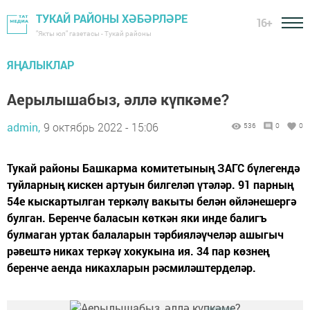
ТУКАЙ РАЙОНЫ ХӘБӘРЛӘРЕ
16+
"Якты юл" газетасы - Тукай районы
ЯҢАЛЫКЛАР
Аерылышабыз, әллә күпкәме?
admin,
9 октябрь 2022 - 15:06
536
0
0
Тукай районы Башкарма комитетының ЗАГС бүлегендә
туйларның кискен артуын билгеләп үтәләр. 91 парның
54е кыскартылган теркәлү вакыты белән өйләнешергә
булган. Беренче баласын көткән яки инде балигъ
булмаган уртак балаларын тәрбияләүчеләр ашыгыч
рәвештә никах теркәү хокукына ия. 34 пар көзнең
беренче аенда никахларын рәсмиләштерделәр.