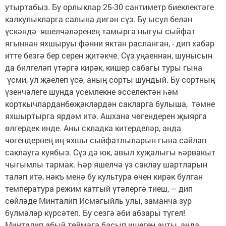
утыртабыз. Бу орлыклар 25-30 сантиметр биеклектәге
калкулыкларга салына дигән сүз. Бу ысул белән
үскәндә яшелчәләренең тамырга ныгуы сыйфат
ягыннан яхшыруы фәнни яктан расланган, - дип хәбәр
итте безгә бер серен җитәкче. Сүз уңаеннан, шунысын
да билгеләп үтәргә кирәк, кишер сабагы туры гына
үсми, ул җәелеп үсә, аның сорты шундый. Бу сортның
үзенчәлеге шунда үсемлекне эсселектән һәм
корткычларданбөҗәкләрдән сакларга булыша, тәмне
яхшыртырга ярдәм итә. Ашханә чөгендерен җыярга
өлгердек инде. Аны складка китерделәр, анда
чөгендернең иң яхшы сыйфатлыларын гына сайлап
саклауга куябыз. Сүз дә юк, авыл хуҗалыгы һәрвакыт
чыгымлы тармак. Һәр яшелчә үз саклау шартларын
таләп итә, нәкъ менә бу культура өчен кирәк булган
температура режим катгый үтәлергә тиеш, – дип
сөйләде Минталип Исмәгыйль улы, заманча зур
бүлмәләр күрсәтеп. Бу сезгә әби абзары түгел!
Минталип абый төймәгә басып ишеген ачты, анда