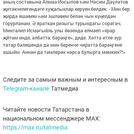
аның составына Алмаз Йосыпов һәм Нәсим Дәүләтов
җитәкчелегендәге хуҗалыклар керүен белдек. - Мин бер
җирдә яшәвем һәм эшләвем белән чын күңелдән
горурланам. Ә яраткан ризыгы турындагы сорагач,
Минталип Исмәгыйль улы йөзендә елмаеп «ярар
җйтәм инде, әлбәттә, бәрәңге», диде. Хәтта итле зур
татар бәлешендә дә мин беренче чиратта бәрәңгене
ашыйм. Аннан да тәмлерәк нәрсә булырга мөмкин?!»
Следите за самым важным и интересным в
Telegram-канале
Татмедиа
Читайте новости Татарстана в
национальном мессенджере MАХ:
https://max.ru/tatmedia