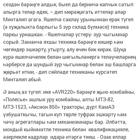
сездән бәрәңге алдык, быел да берничә капчык сатып
алырга теләр идек, – дип мөрәҗәгать иттеләр алар
Минталип агага. Яшелчә саклау урыныннан ерак түгел
(ә хуҗалыкта барлыгы 5 зур склад бүлмәсе) техника
паркы урнашкан. - Яшелчәләр үстерү- зур чыгымнар
сорый. Заманча яхшы техника бәрәңге кишер һәм
чөгендер эшкәртү, утырту, алу өчен бик кирәк. Шуңа
күрә яшелчәчелек белән шөгыльләнергә теләүчеләрнең
һәрберсе дә шундый зур чыгымнар белән эш башларга
җөрьәт итми, - дип сөйләде техниканы күрсәтеп
Минталип абый.
Ә аның аз түгел: ике «AVR220» бәрәңге җыю комбайны,
«Полесье» ашлык уру комбайны, алты МТЗ-82,
МТЗ-1523, «Аксион 850» тракторы, дүрт КамАЗ
үзбушаткычы, тагын күп төрле туфрак эшкәртү һәм
чәчү агрегатлары һәм механизмнары бар. Әлбәттә,
мондый кыйммәтле техника белән квалификацияле,
әзерлекле кадрлар идарә итәргә тиеш. - Озак еллар