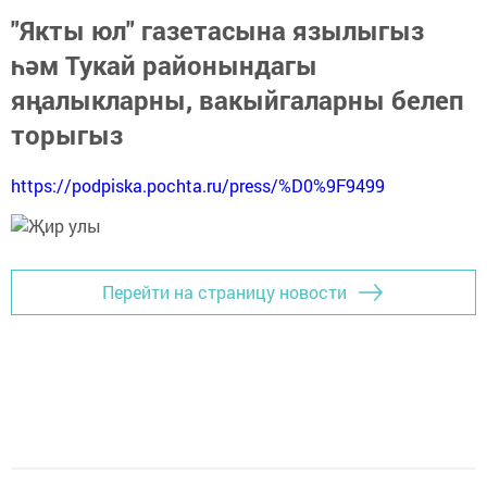
"Якты юл" газетасына язылыгыз
һәм Тукай районындагы
яңалыкларны, вакыйгаларны белеп
торыгыз
https://podpiska.pochta.ru/press/%D0%9F9499
Перейти на страницу новости