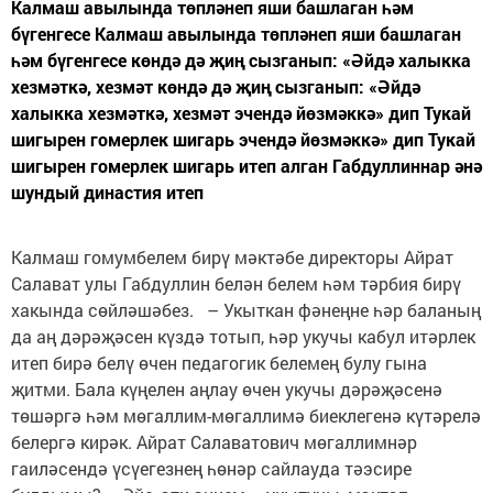
Калмаш авылында төпләнеп яши башлаган һәм
бүгенгесе Калмаш авылында төпләнеп яши башлаган
һәм бүгенгесе көндә дә җиң сызганып: «Әйдә халыкка
хезмәткә, хезмәт көндә дә җиң сызганып: «Әйдә
халыкка хезмәткә, хезмәт эчендә йөзмәккә» дип Тукай
шигырен гомерлек шигарь эчендә йөзмәккә» дип Тукай
шигырен гомерлек шигарь итеп алган Габдуллиннар әнә
шундый династия итеп
Калмаш гомумбелем бирү мәктәбе директоры Айрат
Салават улы Габдуллин белән белем һәм тәрбия бирү
хакында сөйләшәбез. – Укыткан фәнеңне һәр баланың
да аң дәрәҗәсен күздә тотып, һәр укучы кабул итәрлек
итеп бирә белү өчен педагогик белемең булу гына
җитми. Бала күңелен аңлау өчен укучы дәрәҗәсенә
төшәргә һәм мөгаллим-мөгаллимә биеклегенә күтәрелә
белергә кирәк. Айрат Салаватович мөгаллимнәр
гаиләсендә үсүегезнең һөнәр сайлауда тәэсире