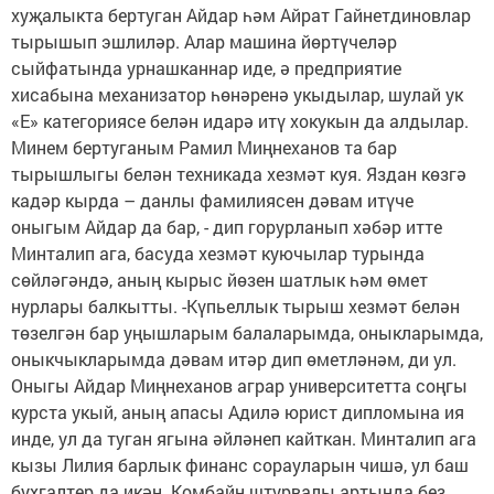
хуҗалыкта бертуган Айдар һәм Айрат Гайнетдиновлар
тырышып эшлиләр. Алар машина йөртүчеләр
сыйфатында урнашканнар иде, ә предприятие
хисабына механизатор һөнәренә укыдылар, шулай ук
«Е» категориясе белән идарә итү хокукын да алдылар.
Минем бертуганым Рамил Миңнеханов та бар
тырышлыгы белән техникада хезмәт куя. Яздан көзгә
кадәр кырда – данлы фамилиясен дәвам итүче
оныгым Айдар да бар, - дип горурланып хәбәр итте
Минталип ага, басуда хезмәт куючылар турында
сөйләгәндә, аның кырыс йөзен шатлык һәм өмет
нурлары балкытты. -Күпьеллык тырыш хезмәт белән
төзелгән бар уңышларым балаларымда, оныкларымда,
оныкчыкларымда дәвам итәр дип өметләнәм, ди ул.
Оныгы Айдар Миңнеханов аграр университетта соңгы
курста укый, аның апасы Адилә юрист дипломына ия
инде, ул да туган ягына әйләнеп кайткан. Минталип ага
кызы Лилия барлык финанс сорауларын чишә, ул баш
бухгалтер да икән. Комбайн штурвалы артында без