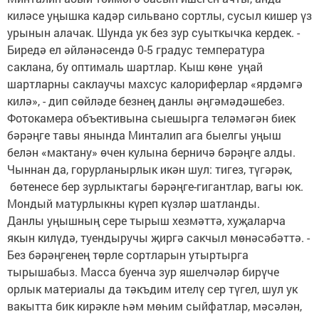
киләсе уңышка кадәр сильвано сортлы, сусыл кишер үз
урынын алачак. Шунда ук без зур суыткычка кердек. -
Биредә ел әйләнәсендә 0-5 градус температура
саклана, бу оптималь шартлар. Кыш көне уңай
шартларны саклаучы махсус калориферлар «ярдәмгә
килә», - дип сөйләде безнең данлы әңгәмәдәшебез.
Фотокамера объективына сыешырга теләмәгән биек
бәрәңге тавы янында Минталип ага быелгы уңыш
белән «мактану» өчен кулына берничә бәрәңге алды.
Чыннан да, горурланырлык икән шул: тигез, түгәрәк,
бөтенесе бер зурлыктагы бәрәңге-гигантлар, вагы юк.
Мондый матурлыкны күреп күзләр шатланды.
Данлы уңышның сере тырыш хезмәттә, хуҗаларча
якын килүдә, туендыручы җиргә сакчыл мөнәсәбәттә. -
Без бәрәңгенең төрле сортларын утыртырга
тырышабыз. Масса буенча зур яшелчәләр бирүче
орлык материалы да тәкъдим ителү сер түгел, шул ук
вакытта бик кирәкле һәм мөһим сыйфатлар, мәсәлән,