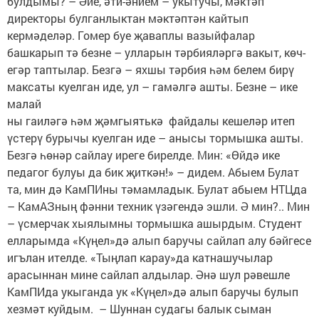
булдымы? – Әйе, әти-әнием – укытучы, мәктәп
директоры булганлыктан мәктәптән кайтып
кермәделәр. Гомер буе җаваплы вазыйфалар
башкарып тә безне – улларын тәрбияләргә вакыт, көч-
егәр таптылар. Безгә – яхшы тәрбия һәм белем бирү
максаты куелган иде, ул – гамәлгә ашты. Безне – ике
малай
ны гаиләгә һәм җәмгыятькә файдалы кешеләр итеп
үстерү бурычы куелган иде – анысы тормышка ашты.
Безгә һөнәр сайлау иреге бирелде. Мин: «Өйдә ике
педагог булуы да бик җиткән!» – дидем. Абыем Булат
та, мин дә КамПИны тәмамладык. Булат абыем НТЦда
– КамАЗның фәнни техник үзәгендә эшли. Ә мин?.. Мин
– үсмерчак хыялымны тормышка ашырдым. Студент
елларымда «Күңел»дә алып баручы сайлап алу бәйгесе
игълан ителде. «Тыңлап карау»да катнашучылар
арасыннан мине сайлап алдылар. Әнә шул рәвешле
КамПИда укыганда ук «Күңел»дә алып баручы булып
хезмәт куйдым. – Шуннан судагы балык сыман