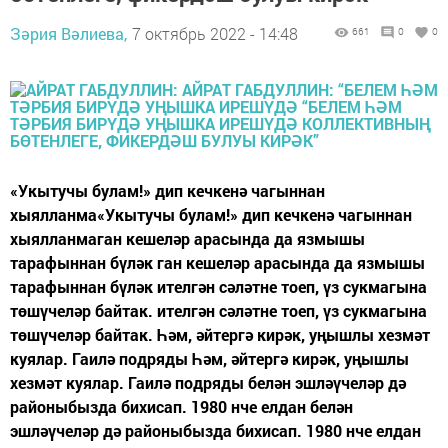
Зәрия Вәлиева,
7 октябрь 2022 - 14:48
661
0
0
«Укытучы булам!» дип кечкенә чагыннан
хыялланма«Укытучы булам!» дип кечкенә чагыннан
хыялланмаган кешеләр арасында да язмышы
тарафыннан бүләк ган кешеләр арасында да язмышы
тарафыннан бүләк ителгән сәләтне тоеп, үз сукмагына
төшүчеләр байтак. ителгән сәләтне тоеп, үз сукмагына
төшүчеләр байтак. Һәм, әйтергә кирәк, уңышлы хезмәт
куялар. Гаилә подряды Һәм, әйтергә кирәк, уңышлы
хезмәт куялар. Гаилә подряды белән эшләүчеләр дә
районыбызда бихисап. 1980 нче елдан белән
эшләүчеләр дә районыбызда бихисап. 1980 нче елдан