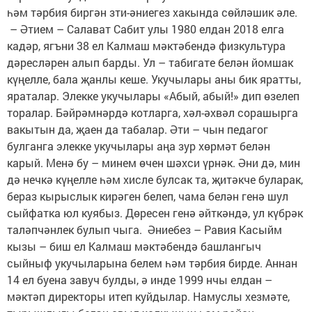
һәм тәрбия биргән зти-әниегез хакында сөйләшик әле.
– Әтием – Салават Сабит улы 1980 елдан 2018 елга
кадәр, ягъни 38 ел Калмаш мәктәбендә физкультура
дәресләрен алып барды. Ул – табигате белән йомшак
күңелле, бала җанлы кеше. Укучылары аны бик яратты,
яраталар. Элекке укучылары «Абый, абый!» дип өзелеп
торалар. Бәйрәмнәрдә котларга, хәл-әхвәл сорашырга
вакытын да, җаен да табалар. Әти – чын педагог
булганга элекке укучылары аңа зур хөрмәт белән
карый. Менә бу – минем өчен шәхси үрнәк. Әни дә, мин
дә нечкә күңелле һәм хисле булсак та, җитәкче буларак,
бераз кырыслык кирәген белеп, чама белән генә шул
сыйфатка юл куябыз. Дөресен генә әйткәндә, ул күбрәк
таләпчәнлек булып чыга. Әниебез – Равия Касыйм
кызы – биш ел Калмаш мәктәбендә башлангыч
сыйныф укучыларына белем һәм тәрбия бирде. Аннан
14 ел буена завуч булды, ә инде 1999 нчы елдан –
мәктәп директоры итеп куйдылар. Намуслы хезмәте,