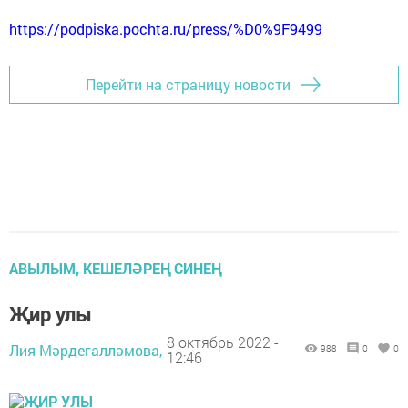
https://podpiska.pochta.ru/press/%D0%9F9499
Перейти на страницу новости
АВЫЛЫМ, КЕШЕЛӘРЕҢ СИНЕҢ
Җир улы
8 октябрь 2022 -
Лия Мәрдегалләмова,
988
0
0
12:46