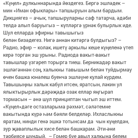
«Күңел» дулкыннарында йөздегез. Бергә эшләдек –
мин «Иман офыклары» тапшыруын алым бардым.
Дикциягез – ачык, тапшыруларны саф татарча, әдәби
телдә алып баруыгыз – күпләргә үрнәк булырлык иде.
Шул елларда эфирны тавышыгыз
белән бизәдегез. Нигә аннан китәргә булдыгыз? –
Радио, эфир – колак, ишетү аркылы кеше күңеленә үтеп
керә торган эш урыны. Радиода вакыт-вакыт
тавышлар үзгәреп торырга тиеш. Берникадәр вакыт
эшләгәннән соң, халыкны тавышым белән туйдырмау
өчен башка юнәлеш буенча эшләүне кулай күрдем.
Тавышыңны халык кабул итсен, яратсын, ләкин ул
ялыктырырлык дәрәҗәдә озак еллар яңгырап
тормасын – әнә шул принциптан чыгып эш иттем.
«Күңел»дәге остазларыма рәхмәт, сәләтемне
вакытында күрә һәм бәяли белделәр. Ихласлыкны
яратам, нинди генә эшкә тотынсам да чын күңелдән,
зур җаваплылык хисе белән башкарам. Әти-әни
тәрбиясе шундый. – Гомер буе авыл халкына белем