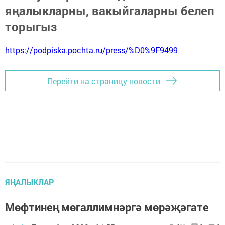
яңалыкларны, вакыйгаларны белеп
торыгыз
https://podpiska.pochta.ru/press/%D0%9F9499
Перейти на страницу новости
ЯҢАЛЫКЛАР
Мөфтинең мөгаллимнәргә мөрәҗәгате