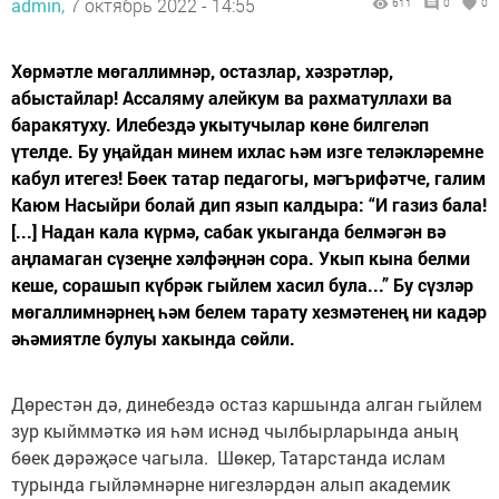
admin,
7 октябрь 2022 - 14:55
611
0
0
Хөрмәтле мөгаллимнәр, остазлар, хәзрәтләр,
абыстайлар! Ассаляму алейкум ва рахматуллахи ва
баракятуху. Илебездә укытучылар көне билгеләп
үтелде. Бу уңайдан минем ихлас һәм изге теләкләремне
кабул итегез! Бөек татар педагогы, мәгърифәтче, галим
Каюм Насыйри болай дип язып калдыра: “И газиз бала!
[...] Надан кала күрмә, сабак укыганда белмәгән вә
аңламаган сүзеңне хәлфәңнән сора. Укып кына белми
кеше, сорашып күбрәк гыйлем хасил була...” Бу сүзләр
мөгаллимнәрнең һәм белем тарату хезмәтенең ни кадәр
әһәмиятле булуы хакында сөйли.
Дөрестән дә, динебездә остаз каршында алган гыйлем
зур кыйммәткә ия һәм иснәд чылбырларында аның
бөек дәрәҗәсе чагыла. Шөкер, Татарстанда ислам
турында гыйләмнәрне нигезләрдән алып академик