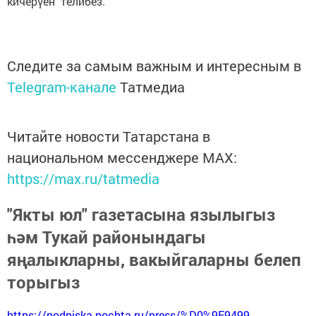
кичерүен телибез.
Следите за самым важным и интересным в
Telegram-канале
Татмедиа
Читайте новости Татарстана в
национальном мессенджере MАХ:
https://max.ru/tatmedia
"Якты юл" газетасына язылыгыз
һәм Тукай районындагы
яңалыкларны, вакыйгаларны белеп
торыгыз
https://podpiska.pochta.ru/press/%D0%9F9499