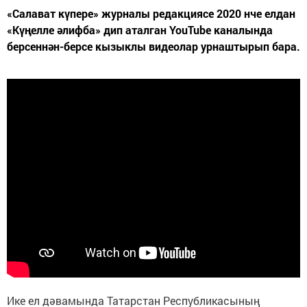
«Салават күпере» журналы редакциясе 2020 нче елдан
«Күңелле әлифба» дип аталган YouTube каналында
берсеннән-берсе кызыклы видеолар урнаштырып бара.
Ике ел дәвамында Татарстан Республикасының