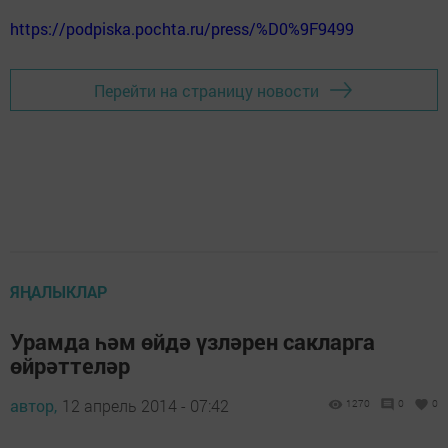
https://podpiska.pochta.ru/press/%D0%9F9499
Перейти на страницу новости
ЯҢАЛЫКЛАР
Урамда һәм өйдә үзләрен сакларга
өйрәттеләр
автор,
12 апрель 2014 - 07:42
1270
0
0