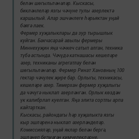
белән шөгыльләнәләр. Кыскасы,
бикләнлеләр язгы чәчүне тулы әзерлектә
каршылый. Алар эшчәнлеге һәрьяктан уңай
бәягә лаек.
Фермер хуҗалыклары да зур тырышлык
куйган. Бакчасарай авылы фермеры
Миннехуҗин яңа чәчкеч сатып алган, техника
түбә астында. Чәчүдә катнашасы кешеләре
әзер, техниканы агрегатлау белән
шөгыльләнәләр. Фермер Ринат Хановның 100
гектар чәчүлек җире бар. Орлыгы, техникасы,
кешеләре әзер. Тимерхан фермер хуҗалыгы
да чәчүгә ныклап әзерләнгән. Орлык көздән
үк калибрлап куелган. Яңа элита сортлы арпа
кайтарткан.
Кыскасы, райондагы һәр хуҗалыкта язгы
кыр эшләренә ныклап әзерләнделәр.
Комиссияләр, уңай яклар белән бергә,
эшләнеп бетмәгән кимчелекләрне,