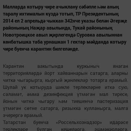
Малларда котыру чире ачыклану сәбәпле һәм аның
таралу ихтималын күздә тотып, ТР Президентының
2014 ел 2 апрельдә чыккан 342нче указы белән Әгерҗе
районының Наҗар авылында, Тукай районының
Новотроицкое авыл җирлегендә Суровка авылыннан
көнбатышка таба урнашкан 1 гектар мәйданда котыру
чире буенча карантин билгеләнде.
Карантин вакытында куркыныч янаган
территорияләрдә йорт хайваннарын сатарга, аларны
читкә чыгарырга, кыргый җәнлекләр тотарга ярамый.
Шулай ук котыруда шикле терлекләрне иткә сую,
сәламәт, әмма дезинфекция үтмәгән мал тиресе,
йонын читкә чыгару һәм тиешенчә пастеризация
үтмәгән сөтне сатарга, ризыкка кулланырга, малга
эчерергә ярамый.
Татарстан буенча «Россельхознадзор» идарәсе
терлекләре булган кешеләргә, эшмәкәрләргә,