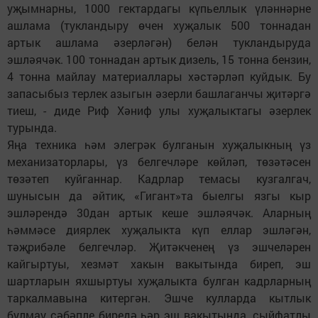
уҗымнарны, 1000 гектардагы күпьеллык үләннәрне
ашлама (тукландыру өчен хуҗалык 500 тоннадан
артык ашлама әзерләгән) белән тукландыруда
эшләячәк. 100 тоннадан артык дизель, 15 тонна бензин,
4 тонна майлау материаллары хәстәрләп куйдык. Бу
запасыбыз терлек азыгын әзерли башлаганчы җитәргә
тиеш, - диде Риф Хәниф улы хуҗалыктагы әзерлек
турында.
Яңа техника һәм элегрәк булганын хуҗалыкның үз
механизаторлары, үз белгечләре көйләп, төзәтәсен
төзәтеп куйганнар. Кадрлар темасы кузгалгач,
шунысын да әйтик, «Гигант»та быелгы язгы кыр
эшләрендә 30дан артык кеше эшләячәк. Аларның
һәммәсе диярлек хуҗалыкта күп еллар эшләгән,
тәҗрибәле белгечләр. Җитәкченең үз эшчеләрен
кайгыртуы, хезмәт хакын вакытында биреп, эш
шартларын яхшыртуы хуҗалыкта булган кадрларның
таркалмавына китергән. Эшче кулларда кытлык
булмау сәбәпле биредә һәр эш вакытында, сыйфатлы