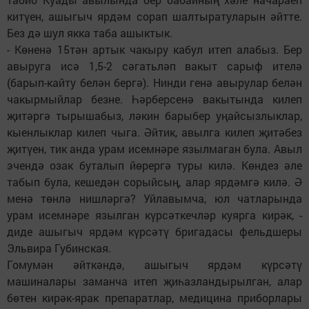
китүен, ашыгыч ярдәм сорап шалтыратуларын әйтте.
Без дә шул якка таба ашыктык.
- Көненә 15тән артык чакыру кабул итеп алабыз. Бер
авыруга исә 1,5-2 сәгатьләп вакыт сарыф ителә
(барып-кайту белән бергә). Нинди генә авырулар белән
чакырмыйлар безне. Һәрберсенә вакытында килеп
җитәргә тырышабыз, ләкин барыбер уңайсызлыклар,
кыенлыклар килеп чыга. Әйтик, авылга килеп җитәбез
җитүен, тик анда урам исемнәре язылмаган була. Авыл
эчендә озак буталып йөрергә туры килә. Көндез әле
табып була, кешедән сорыйсың, алар ярдәмгә килә. Ә
менә төнлә нишләргә? Уйлавымча, юл чатларында
урам исемнәре язылган күрсәткечләр куярга кирәк, -
диде ашыгыч ярдәм күрсәтү бригадасы фельдшеры
Эльвира Губинская.
Гомумән әйткәндә, ашыгыч ярдәм күрсәтү
машиналары заманча итеп җиһазландырылган, алар
бөтен кирәк-ярак препаратлар, медицина приборлары