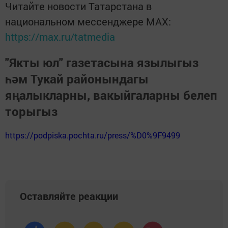
Читайте новости Татарстана в
национальном мессенджере MАХ:
https://max.ru/tatmedia
"Якты юл" газетасына язылыгыз
һәм Тукай районындагы
яңалыкларны, вакыйгаларны белеп
торыгыз
https://podpiska.pochta.ru/press/%D0%9F9499
Оставляйте реакции