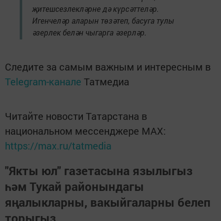
җитешсезлекләрне дә күрсәттеләр.
Игенчеләр аларын төзәтеп, басуга тулы
әзерлек белән чыгарга әзерләр.
Следите за самым важным и интересным в
Telegram-канале
Татмедиа
Читайте новости Татарстана в
национальном мессенджере MАХ:
https://max.ru/tatmedia
"Якты юл" газетасына язылыгыз
һәм Тукай районындагы
яңалыкларны, вакыйгаларны белеп
торыгыз