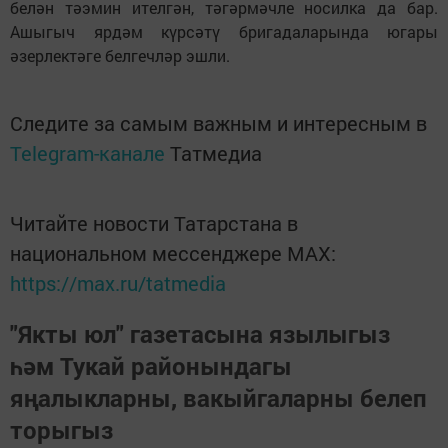
белән тәэмин ителгән, тәгәрмәчле носилка да бар.
Ашыгыч ярдәм күрсәтү бригадаларында югары
әзерлектәге белгечләр эшли.
Следите за самым важным и интересным в
Telegram-канале
Татмедиа
Читайте новости Татарстана в
национальном мессенджере MАХ:
https://max.ru/tatmedia
"Якты юл" газетасына язылыгыз
һәм Тукай районындагы
яңалыкларны, вакыйгаларны белеп
торыгыз