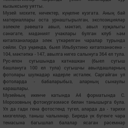
кызыксыну уятты.
Музей мохите, ничектер, күңелне кузгата. Аның бай
материаллары оста урнаштырылган, экспозицияләр
эзлекле рәвештә авыл, мәктәп, авыл хуҗалыгы
сәнәгате, мәдәният учаклары булган клуб һәм
китапханәләрдә элек үткәрелгән чаралар турында
сөйли. Сүз уңаенда, быел Ильбухтино китапханәсенә -
104, мәктәпкә - 147, авылга нигез салынуга 364 ел тула.
Рус-япон сугышында катнашкан (быел сугыш
башлануга 100 ел тула) сугышчы авылдашларның
фотолары шулкадәр кадерле истәлек. Саргайган ул
фотоларда - бабаларыбыз, аларның сынаулы
карашлары.
Музейның икенче катында А4 форматында С.
Морозовның фотокүргәзмәсе белән танышырга була.
Ул да гади генә фотостенд түгел, аларда да - тарихи
мизгелләр, таныш чалымнар. Биредә үк бүгенге чара
темасына багышлап балалар ясаган рәсемнәр