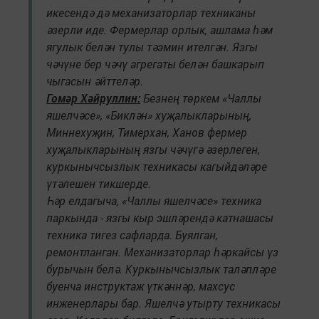
икесендә дә механизаторлар техниканы
әзерли иде. Фермерлар орлык, ашлама һәм
ягулык белән тулы тәэмин ителгән. Язгы
чәчүне бер чәчү агрегаты белән башкарып
чыгасын әйттеләр.
Гомәр Хәйруллин:
Безнең төркем «Чаллы
яшелчәсе», «Биклән» хуҗалыкларының,
Миннехуҗин, Тимерхан, Ханов фермер
хуҗалыкларының язгы чәчүгә әзерлеген,
куркынычсызлык техникасы кагыйдәләре
үтәлешен тикшерде.
Һәр елдагыча, «Чаллы яшелчәсе» техника
паркында - язгы кыр эшләрендә катнашасы
техника тигез сафларда. Буялган,
ремонтланган. Механизаторлар һәркайсы үз
бурычын белә. Куркынычсызлык таләпләре
буенча инструктаж үткәннәр, махсус
инженерлары бар. Яшелчә утырту техникасы