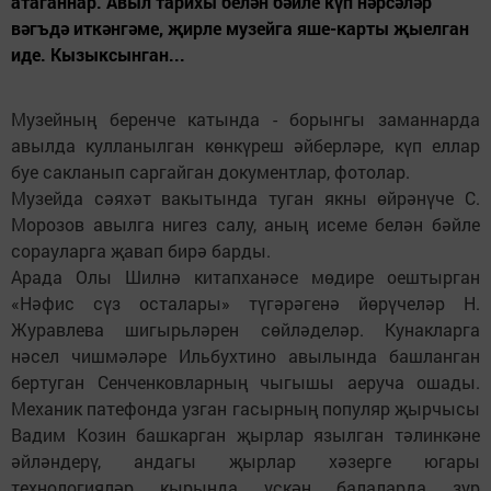
атаганнар. Авыл тарихы белән бәйле күп нәрсәләр
вәгъдә иткәнгәме, җирле музейга яше-карты җыелган
иде. Кызыксынган...
Музейның беренче катында - борынгы заманнарда
авылда кулланылган көнкүреш әйберләре, күп еллар
буе сакланып саргайган документлар, фотолар.
Музейда сәяхәт вакытында туган якны өйрәнүче С.
Морозов авылга нигез салу, аның исеме белән бәйле
сорауларга җавап бирә барды.
Арада Олы Шилнә китапханәсе мөдире оештырган
«Нәфис сүз осталары» түгәрәгенә йөрүчеләр Н.
Журавлева шигырьләрен сөйләделәр. Кунакларга
нәсел чишмәләре Ильбухтино авылында башланган
бертуган Сенченковларның чыгышы аеруча ошады.
Механик патефонда узган гасырның популяр җырчысы
Вадим Козин башкарган җырлар язылган тәлинкәне
әйләндерү, андагы җырлар хәзерге югары
технологияләр кырында үскән балаларда зур