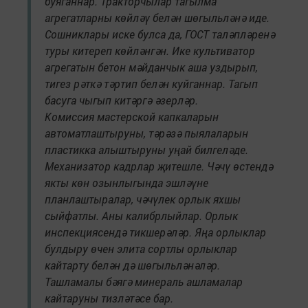
буяганнар. Тракторчылар тагылма
агрегатларны көйләү белән шөгыльләнә иде.
Сошниклары иске булса да, ГОСТ таләпләренә
туры китереп көйләнгән. Ике культиватор
агрегатын бетон мәйданчык аша уздырып,
тигез рәткә тәртип белән куйганнар. Тагып
басуга чыгып китәргә әзерләр.
Комиссия мастерской капкаларын
автоматлаштыруны, тәрәзә пыялаларын
пластикка алыштыруны уңай билгеләде.
Механизатор кадрлар җитешле. Чәчү өстендә
якты көн озынлыгында эшләүне
планлаштыралар, чәчүлек орлык яхшы
сыйфатлы. Аны калибрлыйлар. Орлык
инспекциясендә тикшерәләр. Яңа орлыклар
булдыру өчен элита сортлы орлыклар
кайтарту белән дә шөгыльләнәләр.
Ташламалы бәягә минераль ашламалар
кайтаруны тизләтәсе бар.