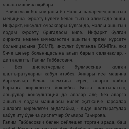
янына машина җибәрә.
- Район үзәк больницасы Яр Чаллы шәһәренең ашыгыч
медицина күрсәтү бүлеге белән тыгыз элемтәдә эшли.
Инфаркт, инсульт очраклары булганда, Чаллы ашыгыч
ярдәм күрсәтү бригадасы килә. Инфаркт булган
очракта кешене кичекмәстән ашыгыч ярдәм күрсәтү
больницасына (БСМП), инсульт булганда БСМПга, яки
5нче шәһәр больницасына алып барып салачаклар, -
дип аңлатты Галим Габбасович.
- Без диспетчерлык бүлмәсендә килгән
шалтыратуларны кабул итәбез. Аннары исә машина
йөртүчеләр белән элемтәгә кереп, аларга кайда
барырга кирәклеген йөклибез. Безгә шалтыратып,
авырулар консультация дә алалар әле, без аларга
ашыгыч ярдәм машинасы килеп җиткәнче нәрсәләр
эшләргә кирәклеген аңлатабыз, - диде шалтыратулар
кабул итү буенча диспетчер Эльвира Таһирова.
Галим Габбасович белән сөйләшеп торган арада, баш
табиб Куады авылында бер бабайның хәле начараеп