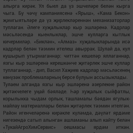
алырга кирәк. Ул быел да үз эшчеләре белән кырга
чыга. Бу чәчү кампаниясенә «Ярыш», «Кама Бекон»
җәмгыятьләре дә үз җирлекләреннән механизаторлар
туплаган. Әлеге хуҗалыклар кыр эшләренә. Кадрлар
мәсьләсендә кыенлыклар, эшче кулларга кытлык
кичермиләр. «Биклән», «Алмаз» хуҗалыкларында исә
кадрлар белән тәэмин ителеш авыррак. Шулай да, кул
кушырып утырмаганнар: читтән кешеләр яллаганнар,
язгы кыр эшләренә керешкәнче җитәрлек эшче куллар
туплаганнар, - дип, Васил Хаҗиев кадрлар мәсьләсенең
көнүзәк проблемаларның берсе булуын ассызыклады.
Тулаем алганда язгы кыр эшләренә әзерлекне район
җитәкчелеге уңай бәяләде. Һәр хуҗалык сыйфатлы,
корылыкка чыдам орлык, ташламалы бәядән ягулык-
майлау материаллары белән җитәрлек тәэмин ителгән.
Район игенчеләренә кирәкле күләмдә, дәүләт ярдәме
нигезендә сатып алынган ашламаны алып кайту белән
«ТукайАгроХимСервис» оешмасы ярдәм иткән.