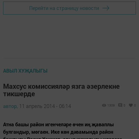
Перейти на страницу новости
АВЫЛ ХУҖАЛЫГЫ
Махсус комиссияләр язга әзерлекне
тикшерде
автор,
11 апрель 2014 - 06:14
1309
0
0
Атна башы район игенчеләре өчен иң җаваплы
булгандыр, мөгаен. Ике көн дәвамында район