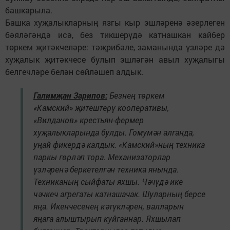
башкарыла.
Башка хуҗалыкларның язгы кыр эшләренә әзерлеген
бәяләгәндә исә, без тикшерүдә катнашкан кайбер
төркем җитәкчеләре: тәҗрибәле, заманында үзләре дә
хуҗалык җитәкчесе булып эшләгән авыл хуҗалыгы
белгечләре белән сөйләшеп алдык.
Галимҗан Зарипов:
Безнең төркем
«Камский» җитештерү кооперативы,
«Вилданов» крестьян-фермер
хуҗалыкларында булды. Гомумән алганда,
уңай фикердә калдык. «Камский»ның техника
паркы гөрләп тора. Механизаторлар
үзләренә беркетелгән техника янында.
Техниканың сыйфаты яхшы. Чәчүдә ике
чәчкеч агрегаты катнашачак. Шуларның берсе
яңа. Икенчесенең кәтүкләрен, валларын
яңага алыштырып куйганнар. Яхшылап