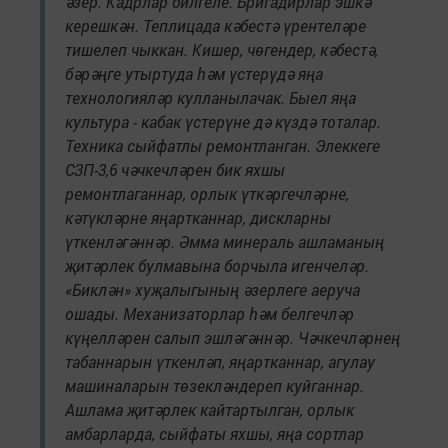
әзер. Кадрлар билгеле. Бригадирлар эшкә
керешкән. Теплицада кәбестә үрентеләре
тишелеп чыккан. Кишер, чөгендер, кәбестә,
бәрәңге утыртуда һәм үстерүдә яңа
технологияләр кулланылачак. Быел яңа
культура - кабак үстерүне дә күздә тоталар.
Техника сыйфатлы ремонтланган. Элеккеге
СЗП-3,6 чәчкечләрен бик яхшы
ремонтлаганнар, орлык үткәргечләрне,
кәтүкләрне яңартканнар, дискларны
үткенләгәннәр. Әмма минераль ашламаның
җитәрлек булмавына борчыла игенчеләр.
«Биклән» хуҗалыгының әзерлеге аеруча
ошады. Механизаторлар һәм белгечләр
күңелләрен салып эшләгәннәр. Чәчкечләрнең
табаннарын үткенләп, яңартканнар, агулау
машиналарын төзекләндереп куйганнар.
Ашлама җитәрлек кайтартылган, орлык
амбарларда, сыйфаты яхшы, яңа сортлар