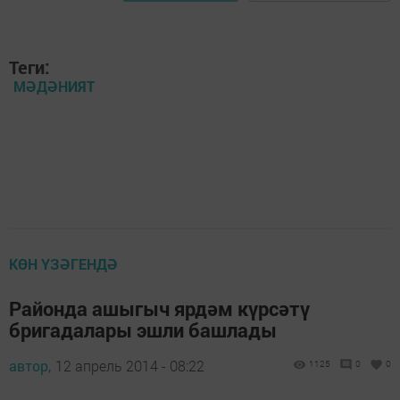
Теги:
МӘДӘНИЯТ
КӨН ҮЗӘГЕНДӘ
Районда ашыгыч ярдәм күрсәтү
бригадалары эшли башлады
автор,
12 апрель 2014 - 08:22
1125
0
0