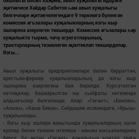
башлыгы Васил Хаҗиев, авыл хуҗалыгы идарәсе
җитәкчесе Хәйдәр Сабитов һәм авыл хуҗалыгы
белгечләре җитәкчелегендәге 9 төркемгә бүленгән
комиссия әгъзалары хуҗалыкларның язгы кыр
эшләренә әзерлеген тикшерде. Комиссия әгъзалары һәр
хуҗалыкта тырма, чәчү агрегатларының,
тракторларның төзеклеген җентекләп тикшерделәр.
Язгы...
Авыл хуҗалыгы предприятиеләре белән беррәттән,
крестьян-фермер хуҗалыкларының да язгы кыр
эшләренә әзерлегенә бәя бирелде. Күрсәтелгән
нәтиҗәләр, башкарылган эш сыйфаты нигезендә
алдынгылар билгеләнде. Алар: «Гигант», «Биклән»,
«Алмаз», «Кама Бекон», Сәйдәшев исемендәге, «Ярыш»
хуҗалыклары.
- Язгы кыр эшләре вакытында хуҗалыкларның эшче
куллар белән тәэмин ителеше - мөһим мәсьәләләрнең
берсе. Бу яктан «Гигант» хуҗалыгын мактап телгә