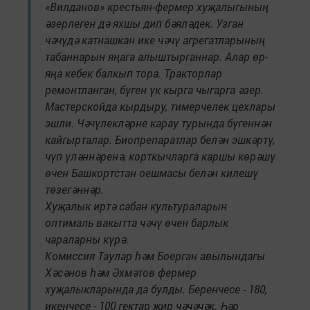
«Вилданов» крестьян-фермер хуҗалыгының
әзерлеген дә яхшы дип бәяләдек. Узган
чәчүдә катнашкан ике чәчү агрегатларының
табаннарын яңага алыштырганнар. Алар өр-
яңа кебек балкып тора. Тракторлар
ремонтланган, бүген үк кырга чыгарга әзер.
Мастерскойда кырдыру, тимерчелек цехлары
эшли. Чәчүлекләрне карау турында бүгеннән
кайгырталар. Биопрепаратлар белән эшкәртү,
чүп үләннәренә, корткычларга каршы көрәшү
өчен Башкортстан оешмасы белән килешү
төзегәннәр.
Хуҗалык иртә сабан культураларын
оптималь вакытта чәчү өчен барлык
чараларны күрә.
Комиссия Таулар һәм Боерган авылындагы
Хәсәнов һәм Әхмәтов фермер
хуҗалыкларында да булды. Беренчесе - 180,
икенчесе - 100 гектар җир чәчәчәк. Һәр