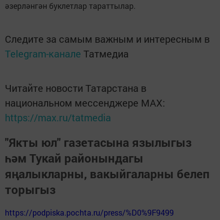
әзерләнгән буклетлар тараттылар.
Следите за самым важным и интересным в
Telegram-канале
Татмедиа
Читайте новости Татарстана в
национальном мессенджере MАХ:
https://max.ru/tatmedia
"Якты юл" газетасына язылыгыз
һәм Тукай районындагы
яңалыкларны, вакыйгаларны белеп
торыгыз
https://podpiska.pochta.ru/press/%D0%9F9499