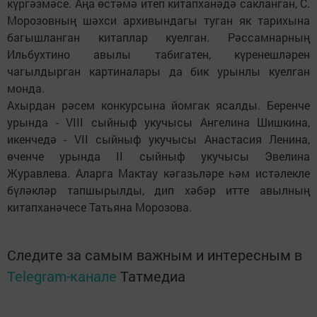
күргәзмәсе. Аңа өстәмә итеп китапханәдә сакланган, С.
Морозовның шәхси архивындагы туган як тарихына
багышланган китаплар куелган. Рәссамнарның
Ильбухтино авылы табигатен, күренешләрен
чагылдырган картиналары да бик урынлы куелган
монда.
Ахырдан рәсем конкурсына йомгак ясалды. Беренче
урында - VIII сыйныф укучысы Ангелина Шишкина,
икенчедә - VII сыйныф укучысы Анастасия Ленина,
өченче урында II сыйныф укучысы Эвелина
Журавлева. Аларга Мактау кәгазьләре һәм истәлекле
бүләкләр тапшырылды, дип хәбәр итте авылның
китапханәчесе Татьяна Морозова.
Следите за самым важным и интересным в
Telegram-канале
Татмедиа