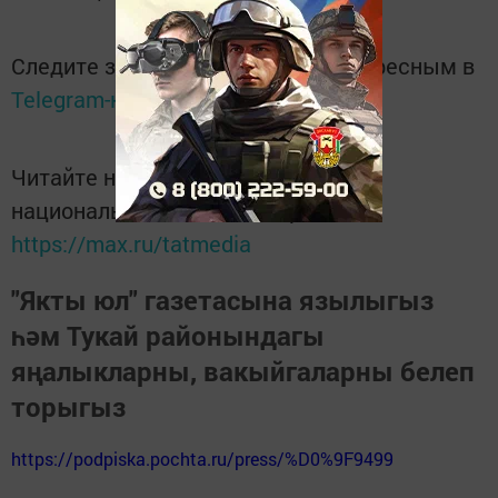
Следите за самым важным и интересным в
Telegram-канале
Татмедиа
Читайте новости Татарстана в
национальном мессенджере MАХ:
https://max.ru/tatmedia
"Якты юл" газетасына язылыгыз
һәм Тукай районындагы
яңалыкларны, вакыйгаларны белеп
торыгыз
https://podpiska.pochta.ru/press/%D0%9F9499