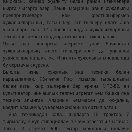
Кыскасы, көннәр җылыту белән район игенчеләре
кырга чыгарга әзер. Ләкин моңарчы авыл хуҗалыгы
предприятиеләре һәм крестьян-фермер
хуҗалыкларының тагын бер кат тикшерү иләге аша
узасылары бар. 17 апрельгә кадәр хуҗалыклардагы
техниканы «Ростехнадзор» оешмасы тикшерәчәк.
Язгы кыр эшләренә әзерлеге уңай бәяләнгән
хуҗалыкларның әлеге тикшерүләрне дә уңышлы
узачакларына шик юк. «Гигант» хуҗалыгы мисалында
бу аермачык күренә.
Быелгы язны хуҗалык яңа техника белән
каршылаячак. Җитәкче Риф Имамов тырышлыгы
белән язгы кыр эшләренә бер өр-яңа МТЗ-82, өч
культиватор, ике ашлык төягеч агрегат һәм башка яңа
техника алынган. Аларның һәммәсен дә хуҗалык,
кредит алмыйча, үз кереме хисабына сатып алган.
- Яңа техникадан кала, кырларга 18 трактор, 7
тырмалау, 4 культивацияләү, 4 чәчү агрегаты чыгачак.
Тагын 2 агрегат 500 гектар мәйданны биләүче