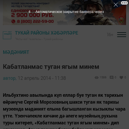
3
Автоматическое закрытие баннера через
ТУКАЙ РАЙОНЫ ХӘБӘРЛӘРЕ
16+
"Якты юл" газетасы - Тукай районы
МӘДӘНИЯТ
Кабатланмас туган ягым минем
автор,
12 апрель 2014 - 11:38
1586
0
0
Ильбухтино авылында күп еллар буе туган як тарихын
өйрәнүче Сергей Морозовның шәхси туган як тарихы
музеенда мәдәният елына багышланган кызыклы чара
үтте. Үзенчәлекле кичәне дә әлеге музейның рухына
туры китереп, «Кабатланмас туган ягым минем» дип