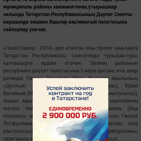
муниципаль районы хакимиятенең утырышлар
залында Татарстан Республикасының Дәүләт Советы
каршында оешкан Яшьләр иҗтимагый палатасына
сайлаулар узачак.
«ПолитЗавод - 2014» дип аталган олы проект яшьләргә
Татарстан Республикасы сәясәтендә турыдан-туры
катнашырга ярдәм итәчәк. Безнең районнан
республика дәүләт палатасына 5 кеше дәгъва итә, алар
рәтендә: Гөлназ Зарипова (Иске Җирекле авылының
«Дуслык» күпфункцияле үзәк директоры), Юрий
Васильев (Мәләкәс урта мәктәбенең тарих укытучысы),
Алмаз Адилов (Круглое Поле поселогы мәктәбенең
инглиз теле укытучысы), Венера Иванова (Яңа
поселогы мәктәбенең тарих укытучысы) һәм Гөлүзә
Лотфуллина (Бәтке урта мәктәбенең инглиз теле
укытучысы). Сайлаулардан тулы репортажны
газетаның чәршәмбе санында укый алачаксыз.