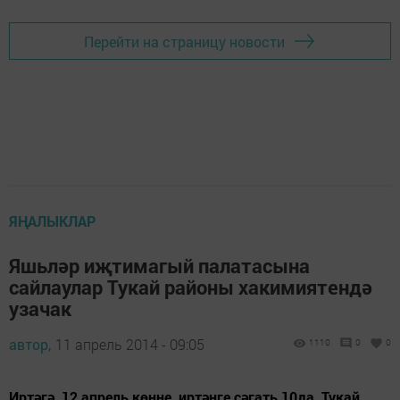
Перейти на страницу новости
ЯҢАЛЫКЛАР
Яшьләр иҗтимагый палатасына
сайлаулар Тукай районы хакимиятендә
узачак
автор,
11 апрель 2014 - 09:05
1110
0
0
Иртәгә, 12 апрель көнне, иртәнге сәгать 10да, Тукай