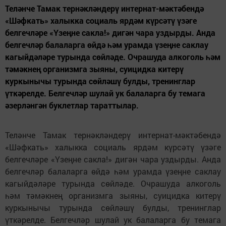
Теләнче Тамак тернәкләндерү интернат-мәктәбендә
«Шәфкать» халыкка социаль ярдәм күрсәтү үзәге
белгечләре «Үзеңне сакла!» дигән чара уздырды. Анда
белгечләр балаларга өйдә һәм урамда үзеңне саклау
кагыйдәләре турында сөйләде. Очрашуда алкоголь һәм
тәмәкнең организмга зыяны, суицидка китерү
куркынычы турында сөйләшү булды, тренинглар
үткәрелде. Белгечләр шулай ук балаларга бу темага
әзерләнгән буклетлар тараттылар.
Теләнче Тамак тернәкләндерү интернат-мәктәбендә
«Шәфкать» халыкка социаль ярдәм күрсәтү үзәге
белгечләре «Үзеңне сакла!» дигән чара уздырды. Анда
белгечләр балаларга өйдә һәм урамда үзеңне саклау
кагыйдәләре турында сөйләде. Очрашуда алкоголь
һәм тәмәкнең организмга зыяны, суицидка китерү
куркынычы турында сөйләшү булды, тренинглар
үткәрелде. Белгечләр шулай ук балаларга бу темага