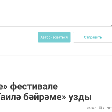
Отправить
Авторизоваться
» фестивале
аилә бәйрәме» узды
247
0