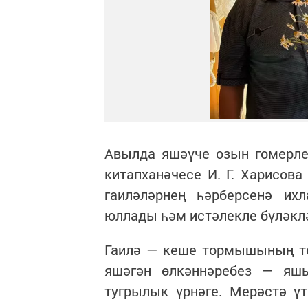
Авылда яшәүче озын гомерле
китапханәчесе И. Г. Харисов
гаиләләрнең һәрберсенә ихл
юллады һәм истәлекле бүләкл
Гаилә — кеше тормышының төп
яшәгән өлкәннәребез — яш
тугрылык үрнәге. Мерәстә ү