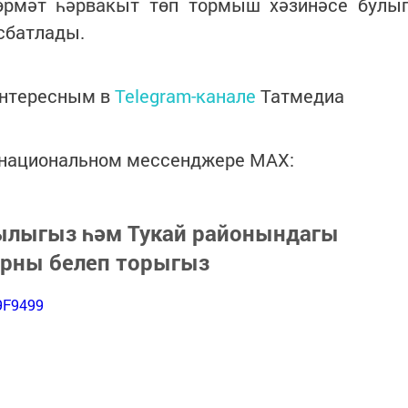
өрмәт һәрвакыт төп тормыш хәзинәсе булы
сбатлады.
интересным в
Telegram-канале
Татмедиа
в национальном мессенджере MАХ:
зылыгыз һәм Тукай районындагы
арны белеп торыгыз
9F9499