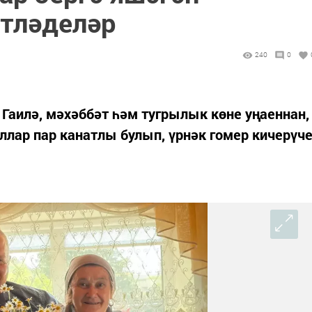
тләделәр
240
0
 Гаилә, мәхәббәт һәм тугрылык көне уңаеннан,
лар пар канатлы булып, үрнәк гомер кичерүч