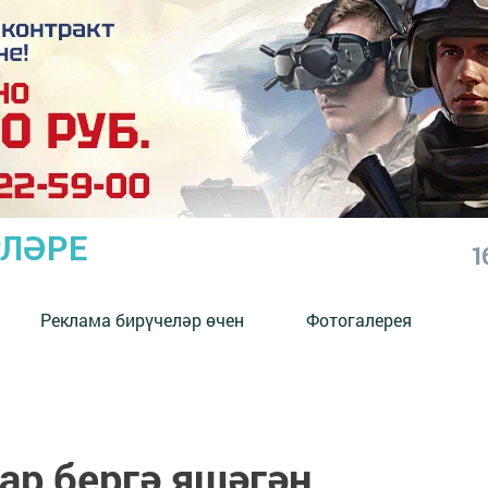
РЛӘРЕ
1
Реклама бирүчеләр өчен
Фотогалерея
ар бергә яшәгән