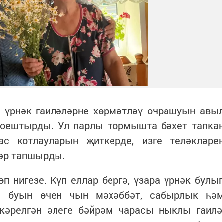
 үрнәк гаиләләрне хөрмәтләү очрашуын авы
а оештырды. Ул парлы тормышта бәхет тапка
ас котлауларын җиткерде, изге теләкләре
әр тапшырды.
 нигезе. Күп еллар бергә, үзара үрнәк булы
ь буын өчен чын мәхәббәт, сабырлык һә
ткәрелгән әлеге бәйрәм чарасы ныклы гаилә