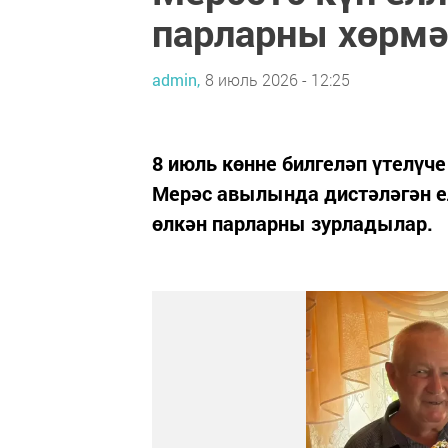
парларны хөрмә
admin,
8 июль 2026 - 12:25
8 июль көнне билгеләп үтелүче
Мерәс авылында дистәләгән ел
өлкән парларны зурладылар.