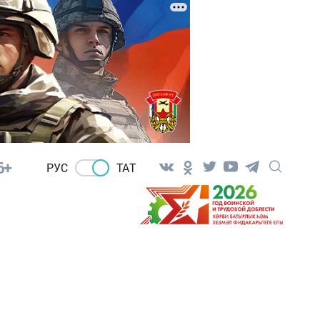
6+
РУС
ТАТ