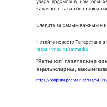
үзара ярдәмләшү һәм олы х
калачагын тагын бер тапкыр и
Следите за самым важным и 
Читайте новости Татарстана 
https://max.ru/tatmedia
"Якты юл" газетасына я
яңалыкларны, вакыйгал
https://podpiska.pochta.ru/press/%D0%