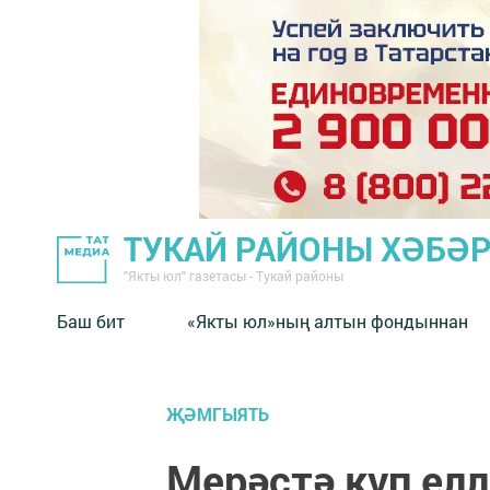
ТУКАЙ РАЙОНЫ ХӘБӘ
"Якты юл" газетасы - Тукай районы
Баш бит
«Якты юл»ның алтын фондыннан
ҖӘМГЫЯТЬ
Мерәстә күп елл