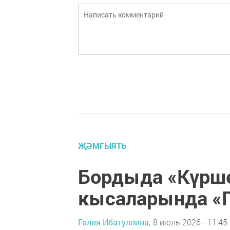
ҖӘМГЫЯТЬ
Бордыда «Күрше
кысаларында «Г
Гөлия Ибатуллина,
8 июль 2026 - 11:45