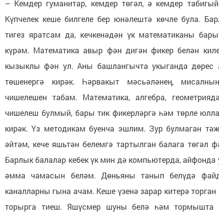
– Кемдер гуманитар, кемдер төгәл, ә кемдер табигый
Күпчелек кеше билгеле бер юнәлештә көчле була. Ба
тигез яратсам да, кечкенәдән үк математиканы бар
күрәм. Математика авыр фән дигән фикер белән кил
кызыклы фән ул. Аны башлангычта укыганда дөрес а
төшенергә кирәк. Һәрвакыт мәсьәләнең, мисалны
чишелешен табам. Математика, алгебра, геометрияд
чишелеш булмый, бары тик фикерләргә һәм төрле юлла
кирәк. Үз методикам буенча эшлим. Зур булмаган т
әйтәм, кече яшьтән белемгә тартылган балага төгәл ф
Барлык балалар кебек үк мин дә компьютерда, айфонда
әмма чамасын беләм. Дөньяны танып белүдә файд
каналларны гына ачам. Кеше үзенә зарар китерә торган
торырга тиеш. Яшүсмер шуны белә һәм тормышта к