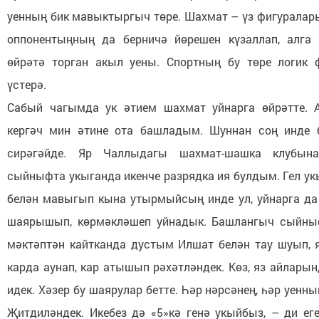
уенның бик мавыктыргыч төре. Шахмат – үз фигуралары
оппонентыңның да берничә йөрешен күзаллап, алга
өйрәтә торган акыл уены. Спортның бу төре логик 
үстерә.
Сабый чагымда ук әтием шахмат уйнарга өйрәтте. 
кергәч мин әтине ота башладым. Шуннан соң инде 
сирәгәйде. Яр Чаллыдагы шахмат-шашка клубына
сыйныфта укыганда икенче разрядка ия булдым. Гел ук
белән мавыгып кына утырмыйсың инде ул, уйнарга да 
шаярышып, көрмәкләшеп уйнадык. Башлангыч сыйны
мәктәптән кайтканда дустым Илшат белән тау шуып, 
карда аунап, кар атышып рәхәтләндек. Көз, яз айлары
идек. Хәзер бу шаярулар бетте. Һәр нәрсәнең, һәр уенны
Җитдиләндек. Икебез дә «5»кә генә укыйбыз, – ди еге