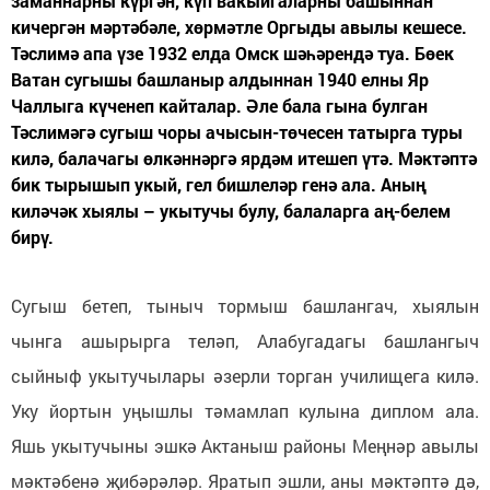
заманнарны күргән, күп вакыйгаларны башыннан
кичергән мәртәбәле, хөрмәтле Оргыды авылы кешесе.
Тәслимә апа үзе 1932 елда Омск шәһәрендә туа. Бөек
Ватан сугышы башланыр алдыннан 1940 елны Яр
Чаллыга күченеп кайталар. Әле бала гына булган
Тәслимәгә сугыш чоры ачысын-төчесен татырга туры
килә, балачагы өлкәннәргә ярдәм итешеп үтә. Мәктәптә
бик тырышып укый, гел бишлеләр генә ала. Аның
киләчәк хыялы – укытучы булу, балаларга аң-белем
бирү.
Сугыш бетеп, тыныч тормыш башлангач, хыялын
чынга ашырырга теләп, Алабугадагы башлангыч
сыйныф укытучылары әзерли торган училищега килә.
Уку йортын уңышлы тәмамлап кулына диплом ала.
Яшь укытучыны эшкә Актаныш районы Меңнәр авылы
мәктәбенә җибәрәләр. Яратып эшли, аны мәктәптә дә,