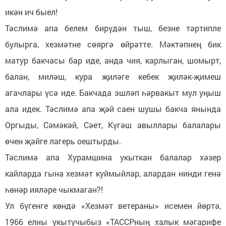
икән ич быел!
Тәслимә апа белем бирүдән тыш, безне тәртипле
булырга, хезмәтне сөяргә өйрәтте. Мәктәпнең бик
матур бакчасы бар иде, анда чия, карлыган, шомырт,
балан, миләш, кура җиләге кебек җиләк-җимеш
агачлары үсә иде. Бакчада эшләп һәрвакыт мул уңыш
ала идек. Тәслимә апа җәй саен шушы бакча янында
Оргыды, Сәмәкәй, Сәет, Күгәш авыллары балалары
өчен җәйге лагерь оештырды.
Тәслимә апа Хурамшина укыткан балалар хәзер
кайларда гына хезмәт куймыйлар, алардан нинди генә
һөнәр ияләре чыкмаган?!
Ул бүгенге көндә «Хезмәт ветераны» исемен йөртә,
1966 елны укытучыбыз «ТАССРның халык мәгарифе