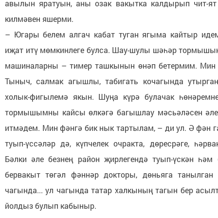
авылын яратуын, аны озак вакытка калдырып чит-ят
килмәвен яшерми.
– Югары белем алгач кабат туган ягыма кайтыр идем
иҗат итү мөмкинлеге булса. Шау-шулы шәһәр тормышын
машиналарны – тимер ташкынын өнәп бетермим. Мин 
Тыныч, салмак агышлы, табигать кочагында утырг
холык-фигылемә якын. Шуңа күрә булачак һөнәремне
тормышымны кайсы өлкәгә багышлау мәсьәләсен әлег
итмәдем. Мин фәнгә бик нык тартылам, – ди ул. Ә фән 
туып-үссәләр дә, күпчелек очракта, дөресрәге, һәрва
Бәлки әле безнең район җирлегендә туып-үскән һәм 
бервакыт төгәл фәннәр докторы, дөньяга танылган
чагында... ул чагында татар халкының тагын бер асыл
йолдыз булып кабыныр.