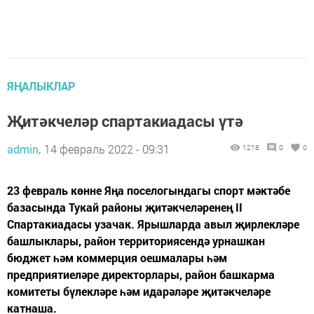
ЯҢАЛЫКЛАР
Җитәкчеләр спартакиадасы үтә
admin,
14 февраль 2022 - 09:31
1218
0
0
23 февраль көнне Яңа поселогындагы спорт мәктәбе
базасында Тукай районы җитәкчеләренең II
Спартакиадасы узачак. Ярышларда авыл җирлекләре
башлыклары, район территориясендә урнашкан
бюджет һәм коммерция оешмалары һәм
предприятиеләре директорлары, район башкарма
комитеты бүлекләре һәм идарәләре җитәкчеләре
катнаша.