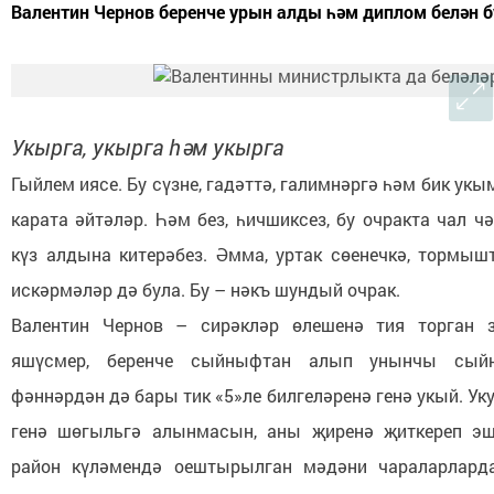
Валентин Чернов беренче урын алды һәм диплом белән 
Укырга, укырга һәм укырга
Гыйлем иясе. Бу сүзне, гадәттә, галимнәргә һәм бик у
карата әйтәләр. Һәм без, һичшиксез, бу очракта чал 
күз алдына китерәбез. Әмма, уртак сөенечкә, тормыш
искәрмәләр дә була. Бу – нәкъ шундый очрак.
Валентин Чернов – сирәкләр өлешенә тия торган з
яшүсмер, беренче сыйныфтан алып унынчы сый
фәннәрдән дә бары тик «5»ле билгеләренә генә укый. Ук
генә шөгыльгә алынмасын, аны җиренә җиткереп эш
район күләмендә оештырылган мәдәни чараларларда