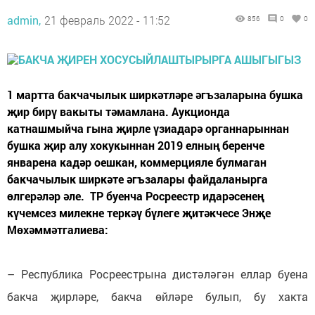
admin,
21 февраль 2022 - 11:52
856
0
0
1 мартта бакчачылык ширкәтләре әгъзаларына бушка
җир бирү вакыты тәмамлана. Аукционда
катнашмыйча гына җирле үзиадарә органнарыннан
бушка җир алу хокукыннан 2019 елның беренче
январена кадәр оешкан, коммерцияле булмаган
бакчачылык ширкәте әгъзалары файдаланырга
өлгерәләр әле. ТР буенча Росреестр идарәсенең
күчемсез милекне теркәү бүлеге җитәкчесе Энҗе
Мөхәммәтгалиева:
– Республика Росреестрына дистәләгән еллар буена
бакча җирләре, бакча өйләре булып, бу хакта