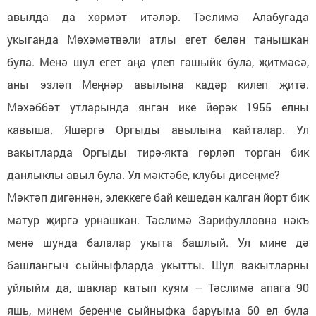
авылда да хөрмәт итәләр. Тәслимә Алабугада
укыганда Мөхәмәтвәли атлы егет белән танышкан
була. Менә шул егет аңа үлеп гашыйк була, җитмәсә,
аны эзләп Меңнәр авылына кадәр килеп җитә.
Мәхәббәт утларында янган ике йөрәк 1955 елны
кавыша. Яшәргә Оргыды авылына кайталар. Ул
вакытларда Оргыды тирә-якта гөрләп торган бик
данлыклы авыл була. Ул мәктәбе, клубы дисеңме?
Мәктәп дигәннән, элеккеге бай кешедән калган йорт бик
матур җиргә урнашкан. Тәслимә Зарифулловна нәкъ
менә шунда балалар укыта башлый. Ул мине дә
башлангыч сыйныфларда укытты. Шул вакытларны
уйлыйм да, шаклар катып куям – Тәслимә апага 90
яшь, минем беренче сыйныфка баруыма 60 ел була