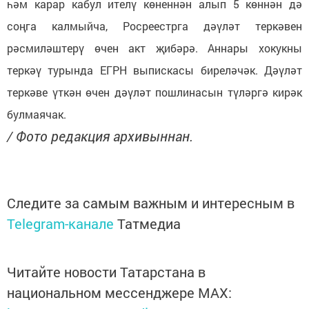
һәм карар кабул ителү көненнән алып 5 көннән дә
соңга калмыйча, Росреестрга дәүләт теркәвен
рәсмиләштерү өчен акт җибәрә. Аннары хокукны
теркәү турында ЕГРН выпискасы биреләчәк. Дәүләт
теркәве үткән өчен дәүләт пошлинасын түләргә кирәк
булмаячак.
/ Фото редакция архивыннан.
Следите за самым важным и интересным в
Telegram-канале
Татмедиа
Читайте новости Татарстана в
национальном мессенджере MАХ: