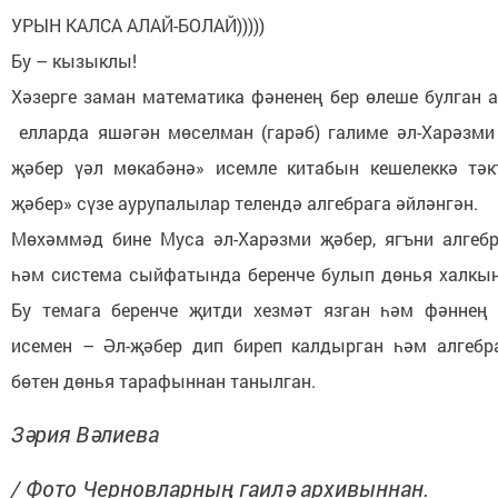
УРЫН КАЛСА АЛАЙ-БОЛАЙ)))))
Бу – кызыклы!
Хәзерге заман математика фәненең бер өлеше булган а
елларда яшәгән мөселман (гарәб) галиме әл-Харәзми 
җәбер үәл мөкабәнә» исемле китабын кешелеккә тәк
җәбер» сүзе аурупалылар телендә алгебрага әйләнгән.
Мөхәммәд бине Муса әл-Харәзми җәбер, ягъни алгеб
һәм система сыйфатында беренче булып дөнья халкын
Бу темага беренче җитди хезмәт язган һәм фәннең
исемен – Әл-җәбер дип биреп калдырган һәм алгебр
бөтен дөнья тарафыннан танылган.
Зәрия Вәлиева
/ Фото Черновларның гаилә архивыннан.