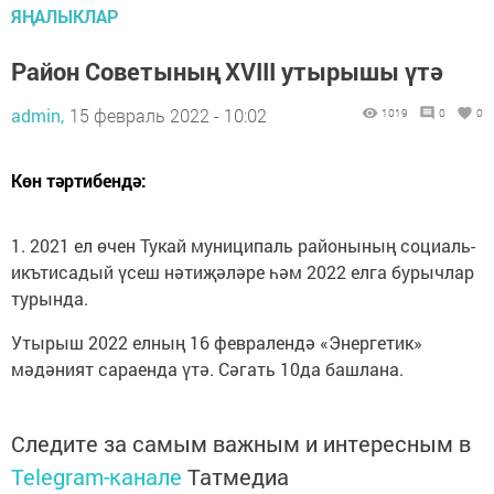
ЯҢАЛЫКЛАР
Район Советының XVIII утырышы үтә
admin,
15 февраль 2022 - 10:02
1019
0
0
Көн тәртибендә:
1. 2021 ел өчен Тукай муниципаль районының социаль-
икътисадый үсеш нәтиҗәләре һәм 2022 елга бурычлар
турында.
Утырыш 2022 елның 16 февралендә «Энергетик»
мәдәният сараенда үтә. Сәгать 10да башлана.
Следите за самым важным и интересным в
Telegram-канале
Татмедиа