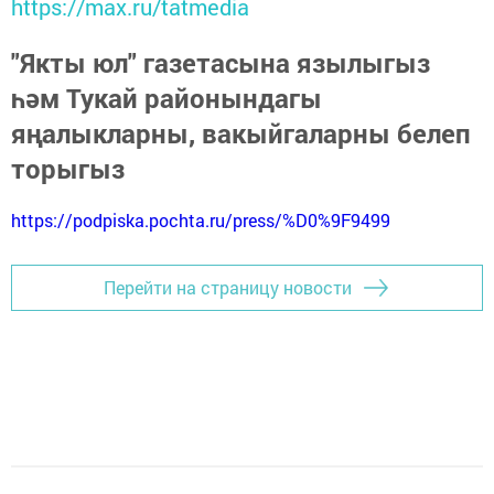
https://max.ru/tatmedia
"Якты юл" газетасына язылыгыз
һәм Тукай районындагы
яңалыкларны, вакыйгаларны белеп
торыгыз
https://podpiska.pochta.ru/press/%D0%9F9499
Перейти на страницу новости