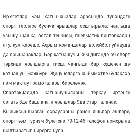
Ир-егетләр һәм хатын-кызлар арасында түбәндәге
спорт төрләре буенча ярышлар оештырыла: чаңгыда
узышу, шашка, өстәл теннисы, пневматик винтовкадан
ату, кул көрәше. Аерым командалар волейбол уйнауда
да ярышачаклар. Һәр катнашучы ким дигәндә өч спорт
төрендә ярышырга тиеш, чаңгыда бар кешенең дә
катнашуы мәҗбүри. Җиңүчеләргә кыйммәтле бүләкләр
һәм мактау грамоталары биреләчәк.
Спартакиадада катнашучыларны теркәү иртәнге
сәгать 8дә башлана, ә ярышлар 9да старт алачак.
Кызыксындырган сорауларны район яшьләр эшләре,
спорт һәм туризм бүлегенә 70-12-46 телефон номерына
шалтыратып бирергә була.