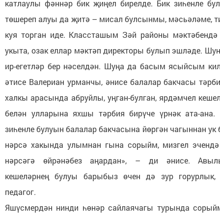
катлаулы фәннәр бик җиңел бирелде. Бик зиһенле бул
төшереп алуы да җитә – мисал булсынмы, мәсьәләме, т
куя торган иде. Классташым Зәй районы мәктәбендә
укыта, озак еллар мәктәп директоры булып эшләде. Шу
ир-егетләр бер нәселдән. Шуңа да басым ясыйсым ки
әтисе Валериан урманчы, әнисе балалар бакчасы тәрби
халкы арасында абруйлы, уңган-булган, ярдәмчел кеше
белән улларына яхшы тәрбия бирүче үрнәк ата-ана.
зиһенле булуын балалар бакчасына йөргән чагыннан ук 
нәрсә хакында улымнан гына сорыйм, мизгел эчендә
нәрсәгә өйрәнәбез аңардан», – ди әнисе. Авы
кешеләрнең булуы барыбыз өчен дә зур горурлык,
педагог.
Яшүсмердән нинди һөнәр сайлаячагы турында сорыйм