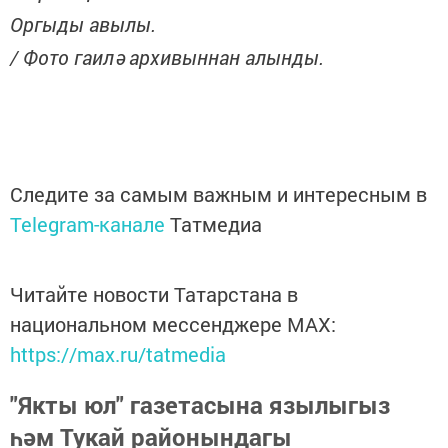
Оргыды авылы.
/ Фото гаилә архивыннан алынды.
Следите за самым важным и интересным в
Telegram-канале
Татмедиа
Читайте новости Татарстана в
национальном мессенджере MАХ:
https://max.ru/tatmedia
"Якты юл" газетасына язылыгыз
һәм Тукай районындагы