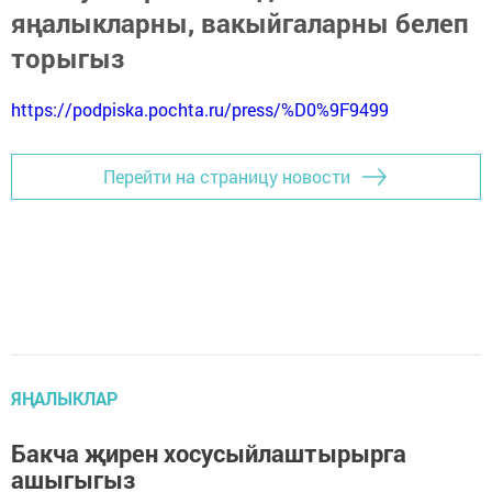
яңалыкларны, вакыйгаларны белеп
торыгыз
https://podpiska.pochta.ru/press/%D0%9F9499
Перейти на страницу новости
ЯҢАЛЫКЛАР
Бакча җирен хосусыйлаштырырга
ашыгыгыз