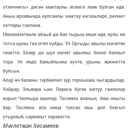
отличнигы» дигән мактаулы исемгә лаек булган иде.
Аның архивында күпсанлы мактау кәгазьләре, рәхмәт
хатлары саклана.
Мөхәммәтвәли абзый да бик тырыш кеше иде, кулы ни
тотса шуны гөл итеп куйды. Ул Оргыды авылы мәчетен
төзетте. Хәзер дә шул мәчет авылны бизәп балкып
тора. Ул инде бакыйлыкка күчте, урыны җәннәттә
булсын.
Алар өч баланы тәрбияләп зур тормышка чыгардылар.
Хәйдәр, Эльвира һәм Ләрисә бүген матур гаиләләр
корып Чаллыда яшиләр. Тәслимә апаның биш оныгы
бар. Тәслимә апа миңа туксан яшь дип боегып
утырмый, һәрвакыт хәрәкәттә.
Мәүлетҗан Хисамиев.