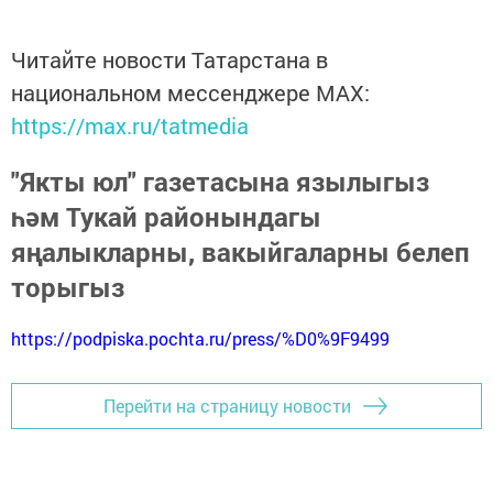
Читайте новости Татарстана в
национальном мессенджере MАХ:
https://max.ru/tatmedia
"Якты юл" газетасына язылыгыз
һәм Тукай районындагы
яңалыкларны, вакыйгаларны белеп
торыгыз
https://podpiska.pochta.ru/press/%D0%9F9499
Перейти на страницу новости