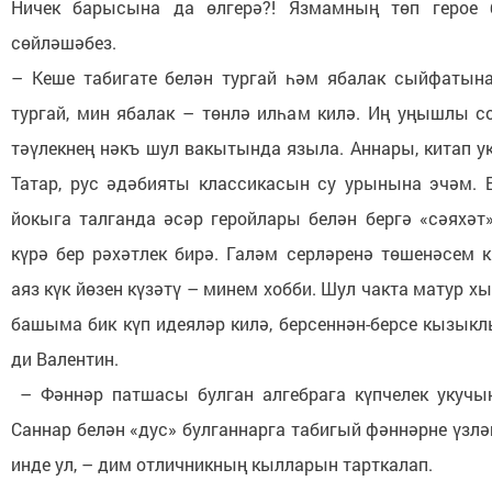
Ничек барысына да өлгерә?! Язмамның төп герое 
сөйләшәбез.
– Кеше табигате белән тургай һәм ябалак сыйфатына
тургай, мин ябалак – төнлә илһам килә. Иң уңышлы с
тәүлекнең нәкъ шул вакытында языла. Аннары, китап у
Татар, рус әдәбияты классикасын су урынына эчәм. 
йокыга талганда әсәр геройлары белән бергә «сәяхәт»
күрә бер рәхәтлек бирә. Галәм серләренә төшенәсем к
аяз күк йөзен күзәтү – минем хобби. Шул чакта матур х
башыма бик күп идеяләр килә, берсеннән-берсе кызыкл
ди Валентин.
– Фәннәр патшасы булган алгебрага күпчелек укучы
Саннар белән «дус» булганнарга табигый фәннәрне үзлә
инде ул, – дим отличникның кылларын тарткалап.