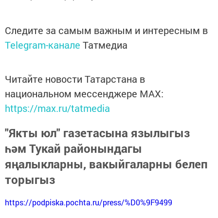
Следите за самым важным и интересным в
Telegram-канале
Татмедиа
Читайте новости Татарстана в
национальном мессенджере MАХ:
https://max.ru/tatmedia
"Якты юл" газетасына язылыгыз
һәм Тукай районындагы
яңалыкларны, вакыйгаларны белеп
торыгыз
https://podpiska.pochta.ru/press/%D0%9F9499