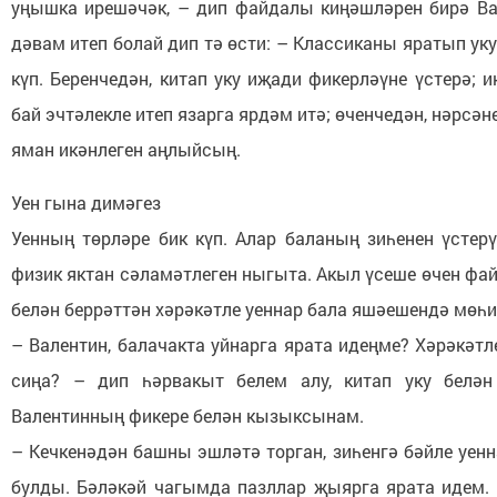
уңышка ирешәчәк, – дип файдалы киңәшләрен бирә Ва
дәвам итеп болай дип тә өсти: – Классиканы яратып у
күп. Беренчедән, китап уку иҗади фикерләүне үстерә; 
бай эчтәлекле итеп язарга ярдәм итә; өченчедән, нәрсән
яман икәнлеген аңлыйсың.
Уен гына димәгез
Уенның төрләре бик күп. Алар баланың зиһенен үстерү
физик яктан сәламәтлеген ныгыта. Акыл үсеше өчен фа
белән беррәттән хәрәкәтле уеннар бала яшәешендә мөһи
– Валентин, балачакта уйнарга ярата идеңме? Хәрәкәт
сиңа? – дип һәрвакыт белем алу, китап уку белән
Валентинның фикере белән кызыксынам.
– Кечкенәдән башны эшләтә торган, зиһенгә бәйле уен
булды. Бәләкәй чагымда пазллар җыярга ярата идем. 