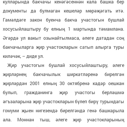
кулларында бакчачы кенәгәсеннән кала башка бер
документы да булмаган кешеләр мөрәҗәгать итә.
Гамәлдәге закон буенча бакча участогын бушлай
хосусыйлаштыру бу елның 1 мартында тәмамлана.
Әгәрдә ул вакыт озынайтылмаса, әлеге датадан соң
бакчачыларга җир участокларын сатып алырга туры
киләчәк, – диде ул.
Җир участогын бушлай хосусыйлаштыру, әлеге
җирләрнең бакчачылык ширкәтләренә бирелгән
җирләрдән 2001 елның 30 октябренә кадәр оешкан
булып, гражданинга җир участогы берләшмә
әгъзаларына җир участокларын бүлеп бирү турындагы
гомуми җыен нигезендә бирелгәндә генә башкарыла
ала. Моннан тыш, әлеге җир участокларының