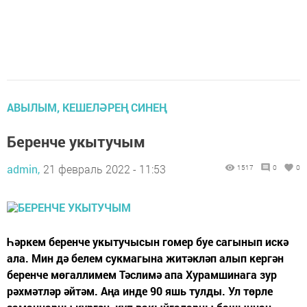
АВЫЛЫМ, КЕШЕЛӘРЕҢ СИНЕҢ
Беренче укытучым
admin,
21 февраль 2022 - 11:53
1517
0
0
Һәркем беренче укытучысын гомер буе сагынып искә
ала. Мин дә белем сукмагына житәкләп алып кергән
беренче мөгаллимем Тәслимә апа Хурамшинага зур
рәхмәтләр әйтәм. Аңа инде 90 яшь тулды. Ул төрле