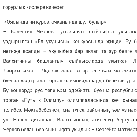
горурлык хисләре кичереп.
«Оясында ни күрсә, очканында шул булыр»
– Валентин Чернов тугызынчы сыйныфта укыганд
уздырылган «Ел укучысы» конкурсында җиңде. Бу б
нәтиҗә ясалды – укучыбыз бар яклап та зур бәягә л
Валентинны башлангыч сыйныфларда укыткан Л
Лаврентьева. – Яңарак кына татар теле һәм математи
буенча уздырыла торган олимпиадаларда беренче уры
Бу көннәрдә рус теле һәм әдәбияты буенча республи
торган «Путь к Олимпу» олимпиадасында көч сына
телибез. Мәктәбебезнең генә түгел, районның һәм үз нәс
ул. Нәсел дигәннән, Валентинның әтисенең бертуг
Чернов белән бер сыйныфта укыдык – Сергейга математ