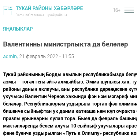
ТУКАЙ РАЙОНЫ ХӘБӘРЛӘРЕ
16+
"Якты юл" газетасы - Тукай районы
ЯҢАЛЫКЛАР
Валентинны министрлыкта да беләләр
admin,
21 февраль 2022 - 11:55
Тукай районының Борды авылын республикабызда белүч
азмы – төгәл генә әйтә алмыйбыз. Әмма шунысы хак, т
районы данын яклаучы, аны республика дәрәҗәсенә кү
укучысы Валентин Чернов хакында фән һәм мәгариф м
беләләр. Республикакүләм уздырыла торган фән олимп
бишенче сыйныфтан ук даими катнаша һәм күп очракта 
призлы урыннарны яулап тора. Быел да февраль башын
мәктәпләрендә белем алучы 10 сыйныф укучылары ара
фәне буенча уздырылган «Путь к Олимпу» республика к