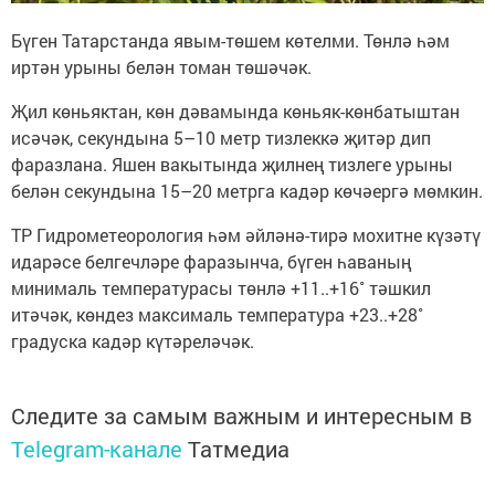
Бүген Татарстанда явым-төшем көтелми. Төнлә һәм
иртән урыны белән томан төшәчәк.
Җил көньяктан, көн дәвамында көньяк-көнбатыштан
исәчәк, секундына 5–10 метр тизлеккә җитәр дип
фаразлана. Яшен вакытында җилнең тизлеге урыны
белән секундына 15–20 метрга кадәр көчәергә мөмкин.
ТР Гидрометеорология һәм әйләнә-тирә мохитне күзәтү
идарәсе белгечләре фаразынча, бүген һаваның
минималь температурасы төнлә +11..+16˚ тәшкил
итәчәк, көндез максималь температура +23..+28˚
градуска кадәр күтәреләчәк.
Следите за самым важным и интересным в
Telegram-канале
Татмедиа