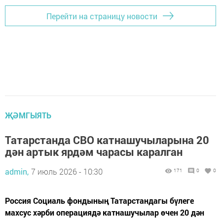
Перейти на страницу новости
ҖӘМГЫЯТЬ
Татарстанда СВО катнашучыларына 20
дән артык ярдәм чарасы каралган
admin,
7 июль 2026 - 10:30
171
0
0
Россия Социаль фондының Татарстандагы бүлеге
махсус хәрби операциядә катнашучылар өчен 20 дән