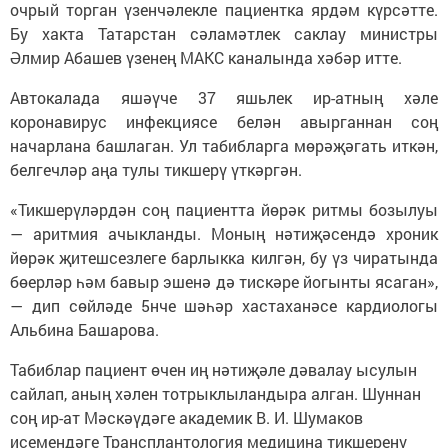
очрый торган үзенчәлекле пациентка ярдәм күрсәтте.
Бу хакта Татарстан сәламәтлек саклау министры
Әлмир Абашев үзенең МАКС каналында хәбәр итте.
Автокалада яшәүче 37 яшьлек ир-атның хәле
коронавирус инфекциясе белән авырганнан соң
начарлана башлаган. Ул табибларга мөрәҗәгать иткән,
белгечләр аңа тулы тикшерү үткәргән.
«Тикшерүләрдән соң пациентта йөрәк ритмы бозылуы
— аритмия ачыкланды. Моның нәтиҗәсендә хроник
йөрәк җитешсезлеге барлыкка килгән, бу үз чиратында
бөерләр һәм бавыр эшенә дә тискәре йогынты ясаган»,
— дип сөйләде 5нче шәһәр хастаханәсе кардиологы
Альбина Башарова.
Табиблар пациент өчен иң нәтиҗәле дәвалау ысулын
сайлап, аның хәлен тотрыклыландыра алган. Шуннан
соң ир-ат Мәскәүдәге академик В. И. Шумаков
исемендәге Трансплантология медицина тикшеренү