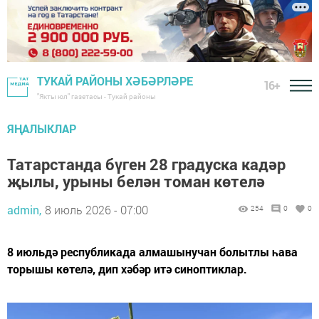
ТУКАЙ РАЙОНЫ ХӘБӘРЛӘРЕ
16+
"Якты юл" газетасы - Тукай районы
ЯҢАЛЫКЛАР
Татарстанда бүген 28 градуска кадәр
җылы, урыны белән томан көтелә
admin,
8 июль 2026 - 07:00
254
0
0
8 июльдә республикада алмашынучан болытлы һава
торышы көтелә, дип хәбәр итә синоптиклар.