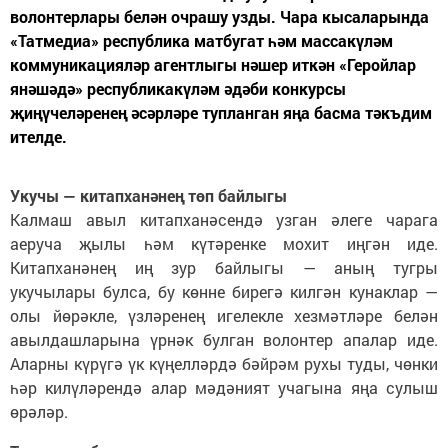
волонтерлары белән очрашу узды. Чара кысаларында
«Татмедиа» республика матбугат һәм массакүләм
коммуникацияләр агентлыгы нәшер иткән «Геройлар
янәшәдә» республикакүләм әдәби конкурсы
җиңүчеләренең әсәрләре тупланган яңа басма тәкъдим
ителде.
Укучы — китапханәнең төп байлыгы
Калмаш авыл китапханәсендә узган әлеге чарага
аеруча җылы һәм күтәренке мохит иңгән иде.
Китапханәнең иң зур байлыгы — аның тугры
укучылары булса, бу көнне бирегә килгән кунаклар —
олы йөрәкле, үзләренең игелекле хезмәтләре белән
авылдашларына үрнәк булган волонтер апалар иде.
Аларны күрүгә үк күңелләрдә бәйрәм рухы туды, чөнки
һәр килүләрендә алар мәдәният учагына яңа сулыш
өрәләр.