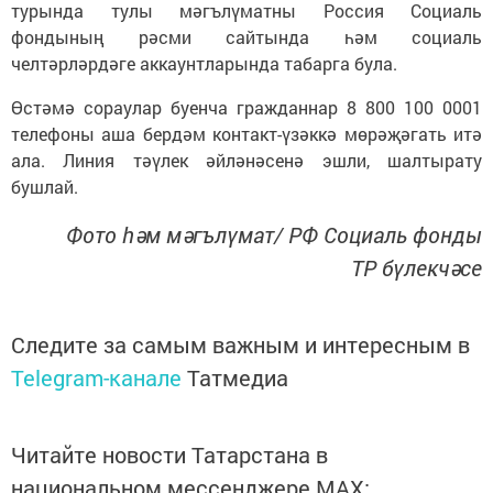
турында тулы мәгълүматны Россия Социаль
фондының рәсми сайтында һәм социаль
челтәрләрдәге аккаунтларында табарга була.
Өстәмә сораулар буенча гражданнар 8 800 100 0001
телефоны аша бердәм контакт-үзәккә мөрәҗәгать итә
ала. Линия тәүлек әйләнәсенә эшли, шалтырату
бушлай.
Фото һәм мәгълүмат/ РФ Социаль фонды
ТР бүлекчәсе
Следите за самым важным и интересным в
Telegram-канале
Татмедиа
Читайте новости Татарстана в
национальном мессенджере MАХ: