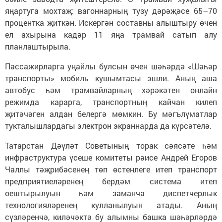
яңартуга мохтаҗ: вагоннарның тузу дәрәҗәсе 65–70
процентка җиткән. Искергән составны алыштыру өчен
ел ахырына кадәр 11 яңа трамвай сатып алу
планлаштырыла.
Пассажирларга уңайлы булсын өчен шәһәрдә «Шәһәр
транспорты» мобиль кушымтасы эшли. Аның аша
автобус һәм трамвайларның хәрәкәтен онлайн
режимда карарга, транспортның кайчан килеп
җитәчәген алдан белергә мөмкин. Бу мәгълүматлар
тукталышлардагы электрон экраннарда да күрсәтелә.
Татарстан Дәүләт Советының торак сәясәте һәм
инфраструктура үсеше комитеты рәисе Андрей Егоров
Чаллы тәҗрибәсенең төп өстенлеге итеп транспорт
предприятиеләренең бердәм система итеп
оештырылуын һәм заманча диспетчерлык
технологияләренең кулланылуын атады. Аның
сүзләренчә, киләчәктә бу алымны башка шәһәрләрдә