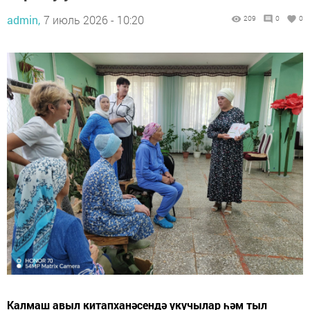
admin,
7 июль 2026 - 10:20
209
0
0
Калмаш авыл китапханәсендә укучылар һәм тыл