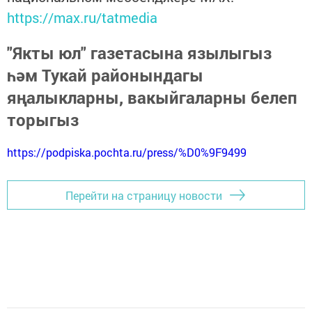
https://max.ru/tatmedia
"Якты юл" газетасына язылыгыз
һәм Тукай районындагы
яңалыкларны, вакыйгаларны белеп
торыгыз
https://podpiska.pochta.ru/press/%D0%9F9499
Перейти на страницу новости