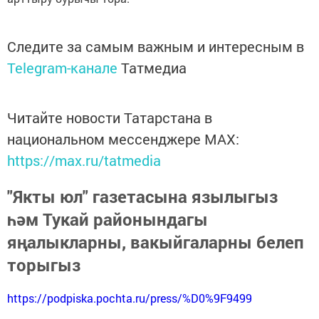
Следите за самым важным и интересным в
Telegram-канале
Татмедиа
Читайте новости Татарстана в
национальном мессенджере MАХ:
https://max.ru/tatmedia
"Якты юл" газетасына язылыгыз
һәм Тукай районындагы
яңалыкларны, вакыйгаларны белеп
торыгыз
https://podpiska.pochta.ru/press/%D0%9F9499