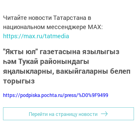
Читайте новости Татарстана в
национальном мессенджере MАХ:
https://max.ru/tatmedia
"Якты юл" газетасына язылыгыз
һәм Тукай районындагы
яңалыкларны, вакыйгаларны белеп
торыгыз
https://podpiska.pochta.ru/press/%D0%9F9499
Перейти на страницу новости