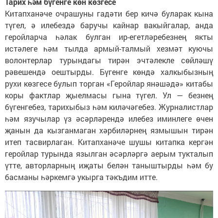
Тарих һәм бүгенге көн көзгесе
Китапханәче очрашуны гадәти бер кичә буларак кына
түгел, ә илебездә баручы кайнар вакыйгалар, анда
геройларча һәлак булган ир-егетләребезнең якты
истәлеге һәм тылда армый-талмый хезмәт куючы
волонтерлар турындагы тирән эчтәлекле сөйләшү
рәвешендә оештырды. Бүгенге көндә халкыбызның
рухи көзгесе булып торган «Геройлар янәшәдә» китабы
коры фактлар җыелмасы гына түгел. Ул — безнең
бүгенгебез, тарихыбыз һәм киләчәгебез. Журналистлар
һәм язучылар үз әсәрләрендә илебез иминлеге өчен
җанын да кызганмаган хәрбиләрнең язмышын тирән
итеп тасвирлаган. Китапханәче шушы китапка кергән
геройлар турында язылган әсәрләргә аерым тукталып
үтте, авторларның иҗаты белән таныштырды һәм бу
басманы һәркемгә укырга тәкъдим итте.