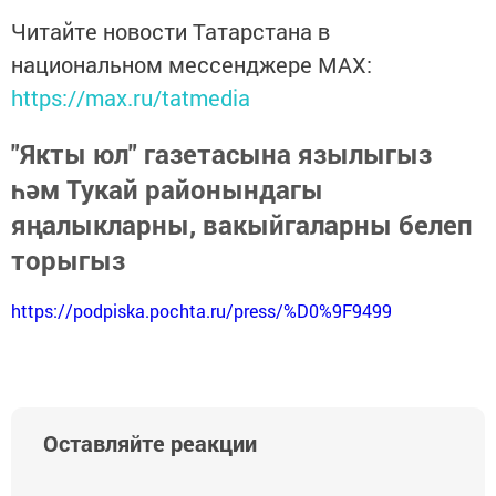
Читайте новости Татарстана в
национальном мессенджере MАХ:
https://max.ru/tatmedia
"Якты юл" газетасына язылыгыз
һәм Тукай районындагы
яңалыкларны, вакыйгаларны белеп
торыгыз
https://podpiska.pochta.ru/press/%D0%9F9499
Оставляйте реакции