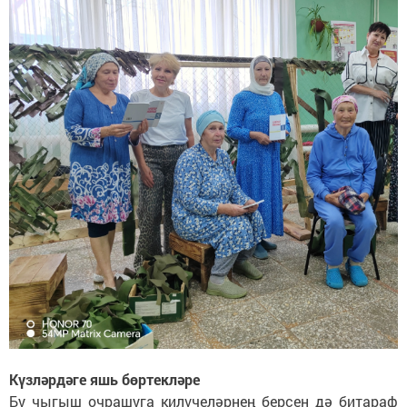
Күзләрдәге яшь бөртекләре
Бу чыгыш очрашуга килүчеләрнең берсен дә битараф