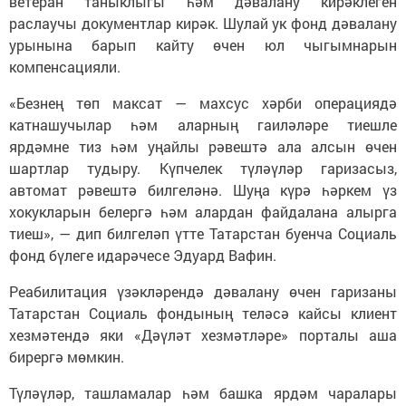
ветеран таныклыгы һәм дәвалану кирәклеген
раслаучы документлар кирәк. Шулай ук фонд дәвалану
урынына барып кайту өчен юл чыгымнарын
компенсацияли.
«Безнең төп максат — махсус хәрби операциядә
катнашучылар һәм аларның гаиләләре тиешле
ярдәмне тиз һәм уңайлы рәвештә ала алсын өчен
шартлар тудыру. Күпчелек түләүләр гаризасыз,
автомат рәвештә билгеләнә. Шуңа күрә һәркем үз
хокукларын белергә һәм алардан файдалана алырга
тиеш», — дип билгеләп үтте Татарстан буенча Социаль
фонд бүлеге идарәчесе Эдуард Вафин.
Реабилитация үзәкләрендә дәвалану өчен гаризаны
Татарстан Социаль фондының теләсә кайсы клиент
хезмәтендә яки «Дәүләт хезмәтләре» порталы аша
бирергә мөмкин.
Түләүләр, ташламалар һәм башка ярдәм чаралары