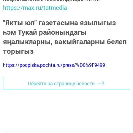
https://max.ru/tatmedia
"Якты юл" газетасына язылыгыз
һәм Тукай районындагы
яңалыкларны, вакыйгаларны белеп
торыгыз
https://podpiska.pochta.ru/press/%D0%9F9499
Перейти на страницу новости