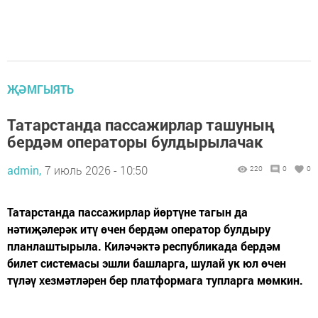
ҖӘМГЫЯТЬ
Татарстанда пассажирлар ташуның
бердәм операторы булдырылачак
admin,
7 июль 2026 - 10:50
220
0
0
Татарстанда пассажирлар йөртүне тагын да
нәтиҗәлерәк итү өчен бердәм оператор булдыру
планлаштырыла. Киләчәктә республикада бердәм
билет системасы эшли башларга, шулай ук юл өчен
түләү хезмәтләрен бер платформага тупларга мөмкин.