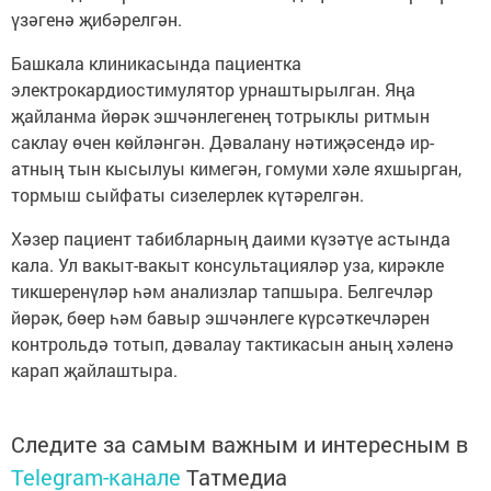
үзәгенә җибәрелгән.
Башкала клиникасында пациентка
электрокардиостимулятор урнаштырылган. Яңа
җайланма йөрәк эшчәнлегенең тотрыклы ритмын
саклау өчен көйләнгән. Дәвалану нәтиҗәсендә ир-
атның тын кысылуы кимегән, гомуми хәле яхшырган,
тормыш сыйфаты сизелерлек күтәрелгән.
Хәзер пациент табибларның даими күзәтүе астында
кала. Ул вакыт-вакыт консультацияләр уза, кирәкле
тикшеренүләр һәм анализлар тапшыра. Белгечләр
йөрәк, бөер һәм бавыр эшчәнлеге күрсәткечләрен
контрольдә тотып, дәвалау тактикасын аның хәленә
карап җайлаштыра.
Следите за самым важным и интересным в
Telegram-канале
Татмедиа