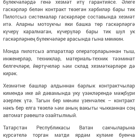
бүлекчәләрдә генә хезмәт итү гарантиясе. Әлеге
гаскәрләр белән контракт төзегән хәрбиләр бары тик
Пилотсыз системалар гаскәрләре составында хезмәт
итә. Аларны мотоукчы яки башка төр гаскәрләргә
күчерү каралмаган, күчерүләр бары тик шул ук
гаскәрләрнең бүлекчәләре арасында гына мөмкин.
Монда пилотсыз аппаратлар операторларыннан тыш,
инженерлар, техниклар, материаль-техник тәэминат
белгечләре, йөртүчеләр һәм склад хезмәткәрләре дә
кирәк.
Хезмәтне башлар алдыннан барлык контрактчылар
кимендә ике ай дәвамында уку үзәкләрендә мәҗбүри
әзерлек үтә. Тагын бер мөһим үзенчәлек – контракт
нәкъ бер елга төзелә һәм аның вакыты чыкканнан соң
автомат рәвештә озайтылмый.
Татарстан Республикасы Ватан сакчыларына
күрсәтелә торган матди ярдәм күләме буенча