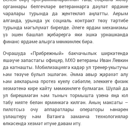
органнары белгечләре ветераннарга дәүләт ярдәме
чаралары турында да җентекләп аңлатты. Аерым
алганда, урында ук социаль контракт төзү тәртибе
турында мәгълүмат бирелде. Әлеге ярдәм механизмы
үз эшен башлап җибәрергә яки эшкә урнашканда
финанс ярдәме алырга мөмкинлек бирә.
Очрашуда «Прибрежный» бакчачылык ширкәтендә
яшәүче запастагы офицер, МХО ветераны Иван Левкин
да катнашты. Мобилизациягә кадәр ул тренер-укытучы
һәм төзүче булып эшләгән. Әмма авыр җәрәхәт алу
һәм аякларына протез куелу сәбәпле, элеккеге физик
хезмәтенә кире кайту мөмкинлеге булмаган. Шулай да
ул бирешмәгән һәм тыныч тормышта үзенә яңа юл
табу нияте белән ярминкәгә килгән. Аның максаты –
пилотсыз очу аппаратлары операторы һөнәрен
үзләштерү һәм Ватанга заманча технологияләр
өлкәсендә хезмәт итүне дәвам итү.