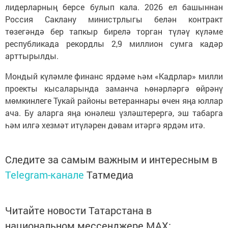
лидерларның берсе булып кала. 2026 ел башыннан
Россия Саклану министрлыгы белән контракт
төзегәндә бер тапкыр бирелә торган түләү күләме
республикада рекордлы 2,9 миллион сумга кадәр
арттырылды.
Мондый күләмле финанс ярдәме һәм «Кадрлар» милли
проекты кысаларында заманча һөнәрләргә өйрәнү
мөмкинлеге Тукай районы ветераннары өчен яңа юллар
ача. Бу аларга яңа юнәлеш үзләштерергә, эш табарга
һәм илгә хезмәт итүләрен дәвам итәргә ярдәм итә.
Следите за самым важным и интересным в
Telegram-канале
Татмедиа
Читайте новости Татарстана в
национальном мессенджере MАХ: