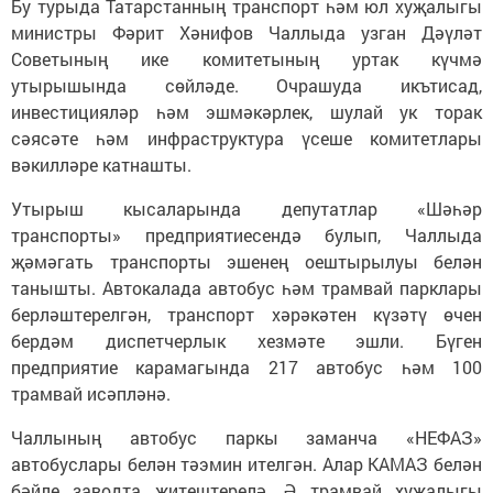
Бу турыда Татарстанның транспорт һәм юл хуҗалыгы
министры Фәрит Хәнифов Чаллыда узган Дәүләт
Советының ике комитетының уртак күчмә
утырышында сөйләде. Очрашуда икътисад,
инвестицияләр һәм эшмәкәрлек, шулай ук торак
сәясәте һәм инфраструктура үсеше комитетлары
вәкилләре катнашты.
Утырыш кысаларында депутатлар «Шәһәр
транспорты» предприятиесендә булып, Чаллыда
җәмәгать транспорты эшенең оештырылуы белән
танышты. Автокалада автобус һәм трамвай парклары
берләштерелгән, транспорт хәрәкәтен күзәтү өчен
бердәм диспетчерлык хезмәте эшли. Бүген
предприятие карамагында 217 автобус һәм 100
трамвай исәпләнә.
Чаллының автобус паркы заманча «НЕФАЗ»
автобуслары белән тәэмин ителгән. Алар КАМАЗ белән
бәйле заводта җитештерелә. Ә трамвай хуҗалыгы