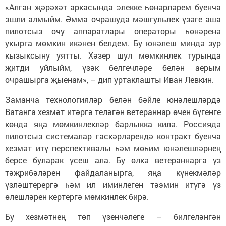
«Алган җәрәхәт аркасында элекке һөнәрләрем буенча
эшли алмыйм. Әмма очрашуда мәшгульлек үзәге аша
пилотсыз очу аппаратлары операторы һөнәренә
укырга мөмкин икәнен белдем. Бу юнәлеш миндә зур
кызыксыну уятты. Хәзер шул мөмкинлек турында
җитди уйлыйм, үзәк белгечләре белән аерым
очрашырга җыенам», – дип уртаклашты Иван Левкин.
Заманча технологияләр белән бәйле юнәлешләрдә
Ватанга хезмәт итәргә теләгән ветераннар өчен бүгенге
көндә яңа мөмкинлекләр барлыкка килә. Россиядә
пилотсыз системалар гаскәрләрендә контракт буенча
хезмәт итү перспективалы һәм мөһим юнәлешләрнең
берсе буларак үсеш ала. Бу өлкә ветераннарга үз
тәҗрибәләрен файдаланырга, яңа күнекмәләр
үзләштерергә һәм ил иминлеген тәэмин итүгә үз
өлешләрен кертергә мөмкинлек бирә.
Бу хезмәтнең төп үзенчәлеге – билгеләнгән