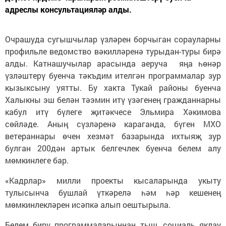
адреслы консультацияләр алды.
Очрашуда сугышчылар үзләрен борчыган сорауларны
профильле ведомство вәкилләренә турыдан-туры бирә
алды. Катнашучылар арасында аеруча яңа һөнәр
үзләштерү буенча тәкъдим ителгән программалар зур
кызыксыну уятты. Бу хакта Тукай районы буенча
Халыкны эш белән тәэмин итү үзәгенең гражданнарны
кабул итү бүлеге җитәкчесе Эльмира Хәкимова
сөйләде. Аның сүзләренә караганда, бүген МХО
ветераннары өчен хезмәт базарында ихтыяҗ зур
булган 200дән артык белгечлек буенча белем алу
мөмкинлеге бар.
«Кадрлар» милли проекты кысаларында укыту
тулысынча бушлай үткәрелә һәм һәр кешенең
мөмкинлекләрен исәпкә алып оештырыла.
Белем бирү программаларыннан тыш, социаль яклау