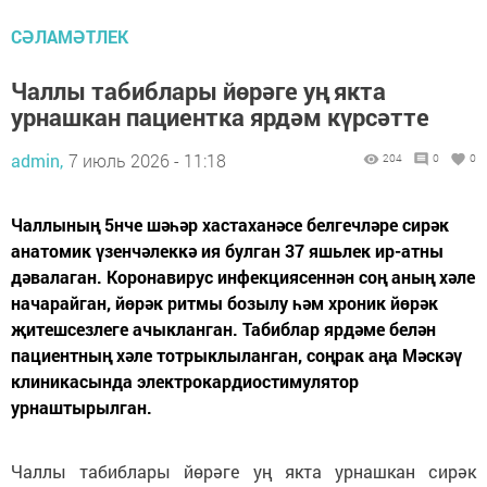
СӘЛАМӘТЛЕК
Чаллы табиблары йөрәге уң якта
урнашкан пациентка ярдәм күрсәтте
admin,
7 июль 2026 - 11:18
204
0
0
Чаллының 5нче шәһәр хастаханәсе белгечләре сирәк
анатомик үзенчәлеккә ия булган 37 яшьлек ир-атны
дәвалаган. Коронавирус инфекциясеннән соң аның хәле
начарайган, йөрәк ритмы бозылу һәм хроник йөрәк
җитешсезлеге ачыкланган. Табиблар ярдәме белән
пациентның хәле тотрыклыланган, соңрак аңа Мәскәү
клиникасында электрокардиостимулятор
урнаштырылган.
Чаллы табиблары йөрәге уң якта урнашкан сирәк