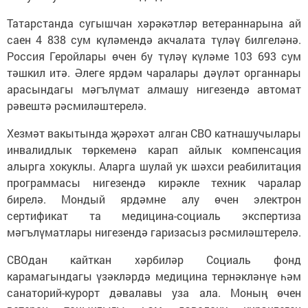
Татарстанда сугышчан хәрәкәтләр ветераннарына ай
саен 4 838 сум күләмендә акчалата түләү билгеләнә.
Россия Геройлары өчен бу түләү күләме 103 693 сум
тәшкил итә. Әлеге ярдәм чаралары дәүләт органнары
арасындагы мәгълүмат алмашу нигезендә автомат
рәвештә рәсмиләштерелә.
Хезмәт вакытында җәрәхәт алган СВО катнашучылары
инвалидлык төркеменә карап айлык компенсация
алырга хокуклы. Аларга шулай ук шәхси реабилитация
программасы нигезендә кирәкле техник чаралар
бирелә. Мондый ярдәмне алу өчен электрон
сертификат та медицина-социаль экспертиза
мәгълүматлары нигезендә гаризасыз рәсмиләштерелә.
СВОдан кайткан хәрбиләр Социаль фонд
карамагындагы үзәкләрдә медицина тернәкләнүе һәм
санаторий-курорт дәвалавы уза ала. Моның өчен