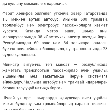
дә куллану мөмкинлеге каралачак.
Фәрит Хәнифов билгеләп үткәнчә, хәзер Татарстанда
1,8 меңнән артык автобус, якынча 500 трамвай,
троллейбус һәм электробус пассажирларга хезмәт
күрсәтә. Казанда метро эшли, шәһәр яны
маршрутларында 38 «Ласточка» электр поезды йөри.
Республикадан 60 эчке һәм 34 халыкара юнәлеш
буенча авиарейслар башкарыла, су транспортында 23
судно кулланыла.
Министр әйтүенчә, төп максат — республикада
җәмәгать транспортын пассажирлар өчен уңайлы,
ышанычлы һәм вакытында йөрүче системага
әйләндерү. Чаллыда автобус һәм трамвай идарәләрен
берләштерү уңай нәтиҗә биргән.
Шулай ук эре шәһәрләрдә җәяүлеләр өчен уңайлы
мохит булдыру һәм трамвайларның хәрәкәт тизлеген
арттыру бурычы тора.