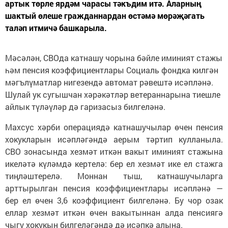
артык төрле ярдәм чарасы тәкъдим итә. Аларның
шактый өлеше гражданнардан өстәмә мөрәҗәгать
таләп итмичә башкарыла.
Мәсәлән, СВОда катнашу чорына бәйле иминият стажы
һәм пенсия коэффициентлары Социаль фондка килгән
мәгълүматлар нигезендә автомат рәвештә исәпләнә.
Шулай ук сугышчан хәрәкәтләр ветераннарына тиешле
айлык түләүләр дә гаризасыз билгеләнә.
Махсус хәрби операциядә катнашучылар өчен пенсия
хокукларын исәпләгәндә аерым тәртип кулланыла.
СВО зонасында хезмәт иткән вакыт иминият стажына
икеләтә күләмдә кертелә: бер ел хезмәт ике ел стажга
тиңләштерелә. Моннан тыш, катнашучыларга
арттырылган пенсия коэффициентлары исәпләнә —
бер ел өчен 3,6 коэффициент билгеләнә. Бу чор озак
еллар хезмәт иткән өчен вакытыннан алда пенсиягә
чыгу хокукын билгеләгәндә дә исәпкә алына.