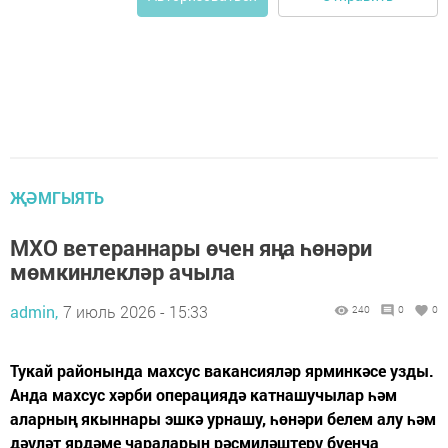
ҖӘМГЫЯТЬ
МХО ветераннары өчен яңа һөнәри
мөмкинлекләр ачыла
admin,
7 июль 2026 - 15:33
240
0
0
Тукай районында махсус вакансияләр ярминкәсе узды.
Анда махсус хәрби операциядә катнашучылар һәм
аларның якыннары эшкә урнашу, һөнәри белем алу һәм
дәүләт ярдәме чараларын рәсмиләштерү буенча