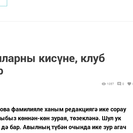
ларны кисүне, клуб
р
1057
0
ова фамилияле ханым редакциягә ике сорау
ыбыз көннән-көн зурая, төзекләнә. Шул ук
дә бар. Авылның түбән очында ике зур агач