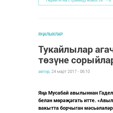
ЯҢАЛЫКЛАР
Тукайлылар агач
төзүне сорыйла
автор,
24 март 2017 - 06:10
Яңа Мусабай авылыннан Гадел
белән мөрәҗәгать итте. «Авыл
вакытта борчыган мәсьәләләр 