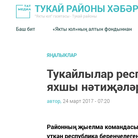
ТУКАЙ РАЙОНЫ ХӘБӘ
"Якты юл" газетасы - Тукай районы
Баш бит
«Якты юл»ның алтын фондыннан
ЯҢАЛЫКЛАР
Тукайлылар рес
яхшы нәтиҗәләр
автор,
24 март 2017 - 07:20
Районның җыелма командасы
үткән республика беренчелег