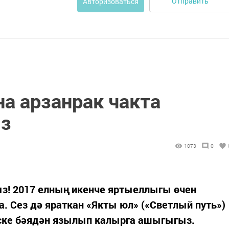
Отправить
Авторизоваться
а арзанрак чакта
з
1073
0
з! 2017 елның икенче яртыеллыгы өчен
а. Сез дә яраткан «Якты юл» («Светлый путь»)
иске бәядән язылып калырга ашыгыгыз.