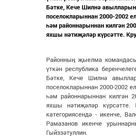
Бәтке, Кече Шилнә авылларынн
поселокларыннан 2000-2002 ел
һәм районнарыннан килгән 20
яхшы нәтиҗәләр күрсәтте. Кру
Районның җыелма командас
үткән республика беренчеле
Бәтке, Кече Шилнә авыллар
поселокларыннан 2000-2002 ел
һәм районнарыннан килгән 2
яхшы нәтиҗәләр күрсәтте.
категориясендә - икенче, Ва
Рамазанов икенче урыннарн
Гыйззәтуллин.