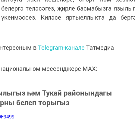
белергә теләсәгез, җирле басмабызга язылы
үкенмәссез. Киләсе яртыеллыкта да берг
интересным в
Telegram-канале
Татмедиа
в национальном мессенджере MАХ:
зылыгыз һәм Тукай районындагы
арны белеп торыгыз
9F9499