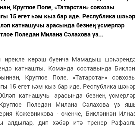
ан, Круглое Поле, «Татарстан» совхозы
гы 15 егет һәм кыз бар иде. Республика шәһә
0ләп катнашучы арасында безнең үсмерләр
глое Поледан Милана Сәлахова үз...
ы ирекле көрәш буенча Мамадыш шәһәренд
гендә катнашты. Команда составында Биклән
ыннан, Круглое Поле, «Татарстан» совхоз
гы 15 егет һәм кыз бар иде. Республика шәһә
00ләп катнашучы арасында безнең үсмерлә
 Круглое Поледан Милана Сәлахова үз яш
лерия Кожевникова - өченче, Бикләннән Илна
ы алдылар, дип хәбәр итә тренер Рафаэл