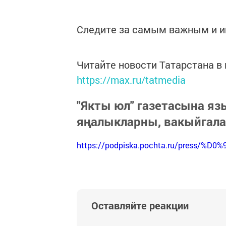
Следите за самым важным и 
Читайте новости Татарстана 
https://max.ru/tatmedia
"Якты юл" газетасына я
яңалыкларны, вакыйгал
https://podpiska.pochta.ru/press/%D0%
Оставляйте реакции