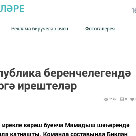
РЛӘРЕ
1
Реклама бирүчеләр өчен
Фотогалерея
публика беренчелегендә
гә ирештеләр
1197
0
 ирекле көрәш буенча Мамадыш шәһәрендә
ендә катнашты. Команда составында Биклән,