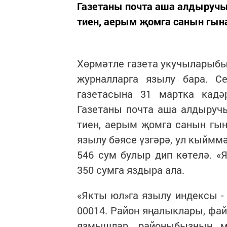
Газетаны почта аша алдыручыл
тиен, аерым җомга санын гына 
Хөрмәтле газета укучыларыбыз
журналларга язылу бара. С
газетасына 31 мартка кад
Газетаны почта аша алдыручы
тиен, аерым җомга санын гын
язылу бәясе үзгәрә, ул кыймм
546 сум булыр дип көтелә. 
350 сумга яздыра ала.
«Якты юл»га язылу индексы - 
00014. Район яңалыклары, фа
язмышлар, районыбызның м