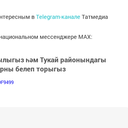
интересным в
Telegram-канале
Татмедиа
в национальном мессенджере MАХ:
зылыгыз һәм Тукай районындагы
арны белеп торыгыз
9F9499