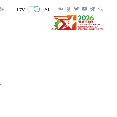
6+
РУС
ТАТ
0