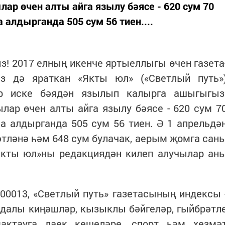
ар өчен алты айга язылу бәясе - 620 сум 70
алдырганда 505 сум 56 тиен....
! 2017 елның икенче яртыеллыгы өчен газета
ез дә яраткан «Якты юл» («Светлый путь»
әр иске бәядән язылып калырга ашыгыгыз
лар өчен алты айга язылу бәясе - 620 сум 7
а алдырганда 505 сум 56 тиен. Ә 1 апрельдә
әтләнә һәм 648 сум булачак, аерым җомга сан
«Якты юл»ны редакциядән килеп алучылар ан
00013, «Светлый путь» газетасының индексы 
йдалы киңәшләр, кызыклы бәйгеләр, гыйбрәтл
актауга лаек кешеләре, спорт һәм хезмә