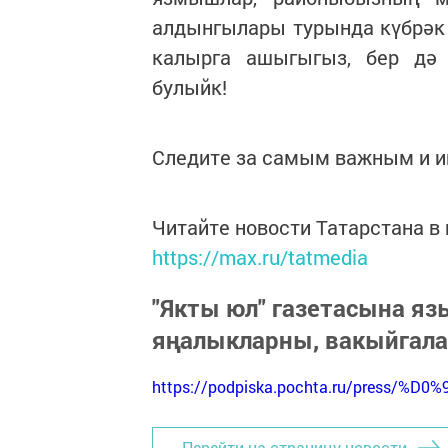
алдынгылары турында күбрәк 
калырга ашыгыгыз, бер дә 
булыйк!
Следите за самым важным и 
Читайте новости Татарстана 
https://max.ru/tatmedia
"Якты юл" газетасына я
яңалыкларны, вакыйгал
https://podpiska.pochta.ru/press/%D0%
Перейти на страницу новости