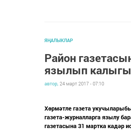
ЯҢАЛЫКЛАР
Район газетасын
язылып калыгы
автор,
24 март 2017 - 07:10
Хөрмәтле газета укучыларыбы
газета-журналларга язылу бар
газетасына 31 мартка кадәр 