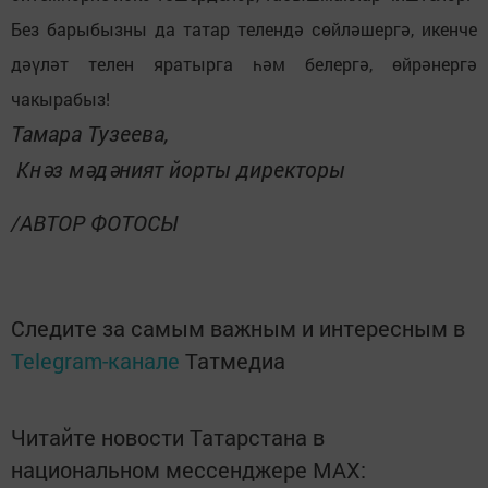
Без барыбызны да татар телендә сөйләшергә, икенче
дәүләт телен яратырга һәм белергә, өйрәнергә
чакырабыз!
Тамара Тузеева,
Кнәз мәдәният йорты директоры
/АВТОР ФОТОСЫ
Следите за самым важным и интересным в
Telegram-канале
Татмедиа
Читайте новости Татарстана в
национальном мессенджере MАХ: