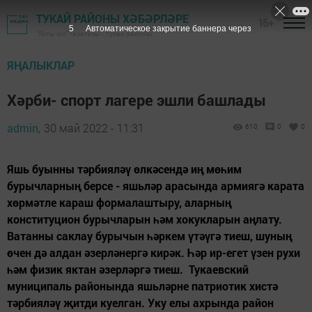
ТУКАЙ РАЙОНЫ ХӘБӘРЛӘРЕ
16+
5
Автоматическое закрытие баннера через
"Якты юл" газетасы - Тукай районы
ЯҢАЛЫКЛАР
Хәрби- спорт лагере эшли башлады
admin,
30 май 2022 - 11:31
610
0
0
Яшь буынны тәрбияләү өлкәсендә иң мөһим
бурычларның берсе - яшьләр арасында армиягә карата
хөрмәтле караш формалаштыру, аларның
конституцион бурычларын һәм хокукларын аңлату.
Ватанны саклау бурычын һәркем үтәүгә тиеш, шуның
өчен дә алдан әзерләнергә кирәк. Һәр ир-егет үзен рухи
һәм физик яктан әзерләргә тиеш. Тукаевский
муниципаль районында яшьләрне патриотик хистә
тәрбияләү җитди куелган. Уку елы ахрында район