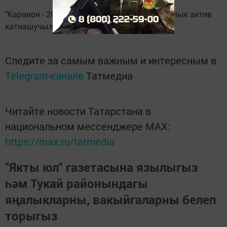
"Каравон - 2022" рус халык бәйрәмендә барлык актив
катнашучыларга дипломнар тапшырылды.
Следите за самым важным и интересным в
Telegram-канале
Татмедиа
Читайте новости Татарстана в
национальном мессенджере MАХ:
https://max.ru/tatmedia
"Якты юл" газетасына язылыгыз
һәм Тукай районындагы
яңалыкларны, вакыйгаларны белеп
торыгыз