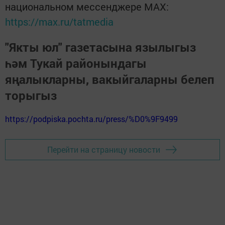
национальном мессенджере MАХ:
https://max.ru/tatmedia
"Якты юл" газетасына язылыгыз
һәм Тукай районындагы
яңалыкларны, вакыйгаларны белеп
торыгыз
https://podpiska.pochta.ru/press/%D0%9F9499
Перейти на страницу новости