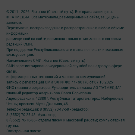
© 2011 - 2026. Якты юл (Светлый путь). Все права защищены.
© ТАТМЕДИА. Все материалы, размещенные на сайте, защищены
законом.
Перепечатка, воспроизведение и распространение в любом объеме
информации,
размещенной на сайте, возможна только с письменного согласия
редакций СМИ.
При поддержке Республиканского агентства по печати и массовым
коммуникациям.
Наименование СМИ: Якты юл (Светлый путь)
СМИ зарегистрировано Федеральной службой по надзору в сфере
связи,
информационных технологий и массовых коммуникаций
запись о регистрации СМИ ЭЛ № ФС 77 - 90170 от 07.10.2025
ФИО главного редактора: Руководитель филиала АО "ТАТМЕДИА" -
главный редактор Аверьянова Олеся Борисовна
Адрес редакции: 423807, Республика Татарстан, город Набережные
Челны, проспект Мусы Джалиля, 46
Телефон редакции: 8 (8552) 70-17-58 - редактор;
8 (8552) 70-25-48 - бухгалтер;
8 (8552) 70-16-86 - отделы писем и массовой работы; компьютерная
группа.
Электронная почта: