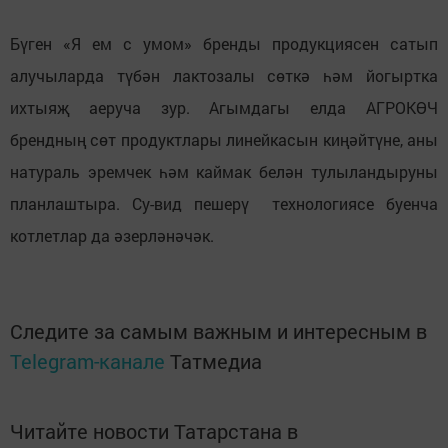
Бүген «Я ем с умом» бренды продукциясен сатып
алучыларда түбән лактозалы сөткә һәм йогыртка
ихтыяҗ аеруча зур. Агымдагы елда АГРОКӨЧ
брендның сөт продуктлары линейкасын киңәйтүне, аны
натураль эремчек һәм каймак белән тулыландыруны
планлаштыра. Су-вид пешерү технологиясе буенча
котлетлар да әзерләнәчәк.
Следите за самым важным и интересным в
Telegram-канале
Татмедиа
Читайте новости Татарстана в