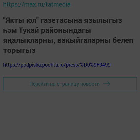
https://max.ru/tatmedia
"Якты юл" газетасына язылыгыз
һәм Тукай районындагы
яңалыкларны, вакыйгаларны белеп
торыгыз
https://podpiska.pochta.ru/press/%D0%9F9499
Перейти на страницу новости