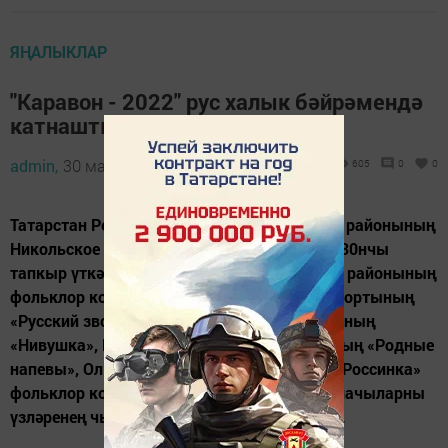
ЯҢАЛЫКЛАР
"Каравон - 2022" рус халык бәйрәмендә
катнаштылар
admin,
30 май 2022 - 11:28
605
0
0
Татарстан Республикасы Лаеш муниципаль районының
Никольское авылында «Каравон» бәйрәме 30нчы
тапкыр үткәрелде. Анда Тукай муниципаль районының
фольклор коллективлары-Княз мәдәният йортының
«Русский звон», Шилнәбаш мәдәният йортының
«Нивушка», Круглое Поле мәдәният йортының «Родные
напевы», Олы Шилнә мәдәният йортының «Россинка»
фольклор коллективлары күп санлы тамашачыларны
үзләренең чыгышлары белән сөендерделәр.