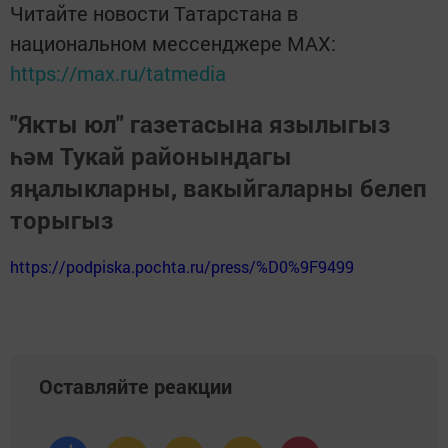
Читайте новости Татарстана в
национальном мессенджере MАХ:
https://max.ru/tatmedia
"Якты юл" газетасына язылыгыз
һәм Тукай районындагы
яңалыкларны, вакыйгаларны белеп
торыгыз
https://podpiska.pochta.ru/press/%D0%9F9499
Оставляйте реакции