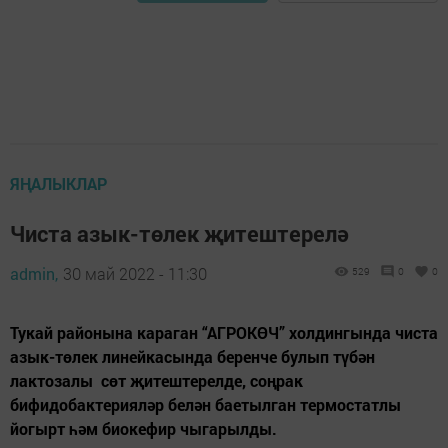
ЯҢАЛЫКЛАР
Чиста азык-төлек җитештерелә
admin,
30 май 2022 - 11:30
529
0
0
Тукай районына караган “АГРОКӨЧ” холдингында чиста
азык-төлек линейкасында беренче булып түбән
лактозалы сөт җитештерелде, соңрак
бифидобактерияләр белән баетылган термостатлы
йогырт һәм биокефир чыгарылды.