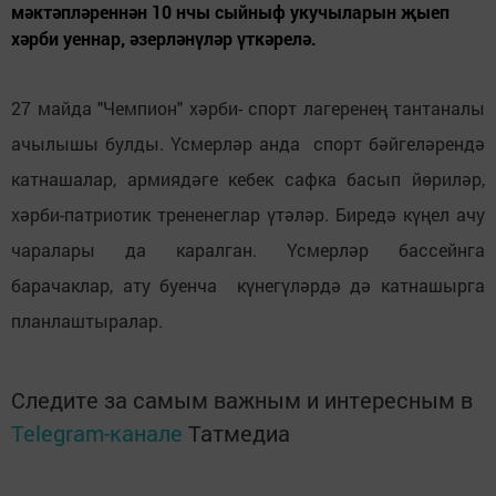
мәктәпләреннән 10 нчы сыйныф укучыларын җыеп
хәрби уеннар, әзерләнүләр үткәрелә.
27 майда "Чемпион" хәрби- спорт лагеренең тантаналы
ачылышы булды. Үсмерләр анда спорт бәйгеләрендә
катнашалар, армиядәге кебек сафка басып йөриләр,
хәрби-патриотик трененеглар үтәләр. Биредә күңел ачу
чаралары да каралган. Үсмерләр бассейнга
барачаклар, ату буенча күнегүләрдә дә катнашырга
планлаштыралар.
Следите за самым важным и интересным в
Telegram-канале
Татмедиа