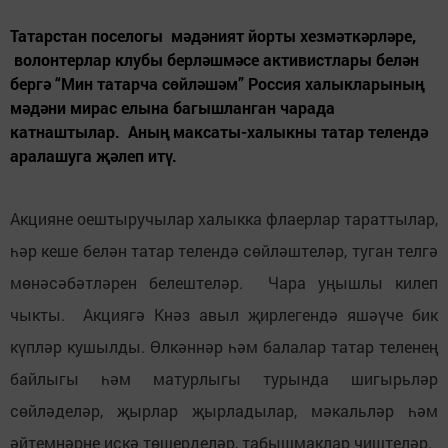
Татарстан поселогы мәдәният йорты хезмәткәрләре,
волонтерлар клубы берләшмәсе активистлары белән
бергә “Мин татарча сөйләшәм” Россия халыкларының
мәдәни мирас елына багышланган чарада
катнаштылар. Аның максаты-халыкны татар телендә
аралашуга җәлеп итү.
Акцияне оештыручылар халыкка флаерлар тараттылар,
һәр кеше белән татар телендә сөйләштеләр, туган телгә
мөнәсәбәтләрен белештеләр. Чара уңышлы килеп
чыкты. Акциягә Кнәз авыл җирлегендә яшәүче бик
күпләр кушылды. Өлкәннәр һәм балалар татар теленең
байлыгы һәм матурлыгы турында шигырьләр
сөйләделәр, җырлар җырладылар, мәкальләр һәм
әйтемнәрне искә төшерделәр, табышмаклар чиштеләр.