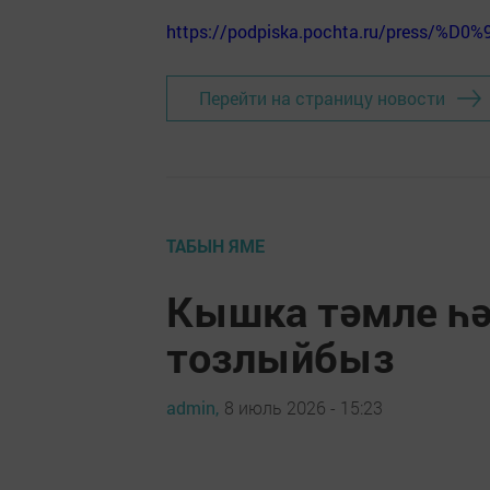
https://podpiska.pochta.ru/press/%D0%
Перейти на страницу новости
ТАБЫН ЯМЕ
Кышка тәмле һә
тозлыйбыз
admin,
8 июль 2026 - 15:23