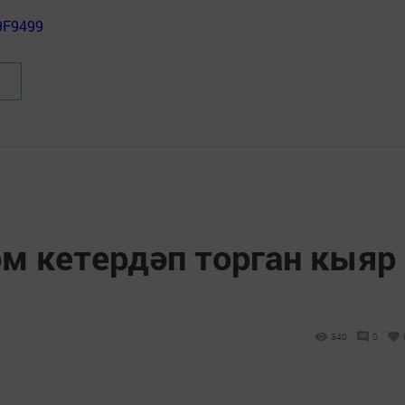
9F9499
м кетердәп торган кыяр
340
0