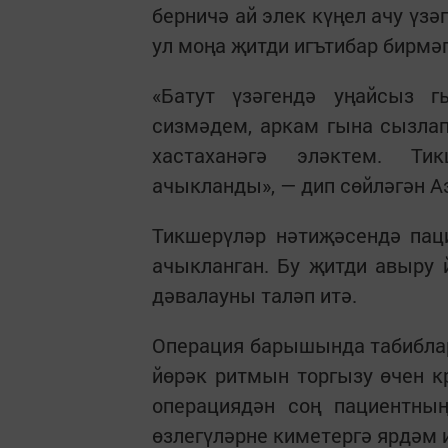
берничә ай элек күңел ачу үзә
ул моңа җитди игътибар бирмә
«Батут үзәгендә уңайсыз 
сизмәдем, аркам гына сызла
хастаханәгә эләктем. Ти
ачыкланды», — дип сөйләгән А
Тикшерүләр нәтиҗәсендә пац
ачыкланган. Бу җитди авыру
дәвалауны таләп итә.
Операция барышында табиблар
йөрәк ритмын торгызу өчен к
операциядән соң пациентны
өзлегүләрне киметергә ярдәм 