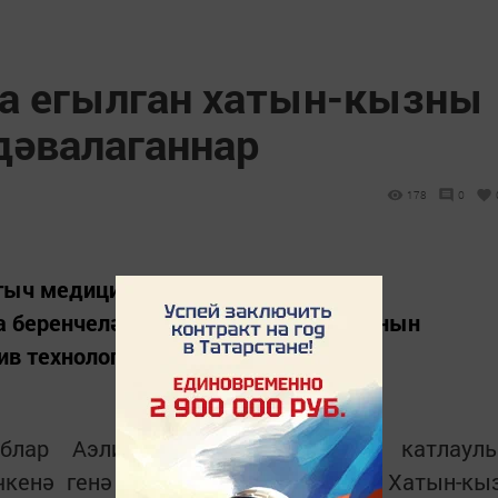
а егылган хатын-кызны
дәвалаганнар
178
0
ыгыч медицина ярдәме хастаханәсе
а беренчеләрдән булып йөрәк клапанын
ив технология кулланды.
блар Аэлита исемле пациентка катлаул
ечкенә генә тишем аша башкарган. Хатын-кы