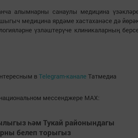
анча алымнарны санаулы медицина үзәкләр
Ашыгыч медицина ярдәме хастаханәсе дә йөрә
логияләрне үзләштерүче клиникаларның берс
интересным в
Telegram-канале
Татмедиа
в национальном мессенджере MАХ:
зылыгыз һәм Тукай районындагы
арны белеп торыгыз