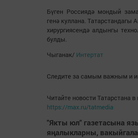
Бүген Россиядә мондый зам
генә куллана. Татарстандагы 
хирургиясендә алдынгы техно
булды.
Чыганак/
Интертат
Следите за самым важным и 
Читайте новости Татарстана 
https://max.ru/tatmedia
"Якты юл" газетасына я
яңалыкларны, вакыйгал