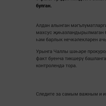
булган.
Алдан алынган мәгълүматларга
махсус җиһазландырылмаган б
һәм барлык нечкәлекләрен ач
Урынга Чаллы шәһәре прокуро
факт буенча тикшерү башланг
контролендә тора.
Следите за самым важным и 