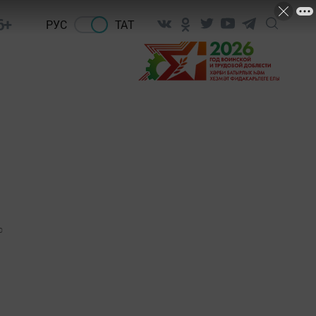
6+
РУС
ТАТ
0