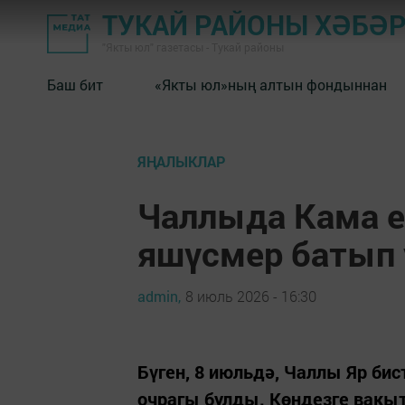
ТУКАЙ РАЙОНЫ ХӘБӘ
"Якты юл" газетасы - Тукай районы
Баш бит
«Якты юл»ның алтын фондыннан
ЯҢАЛЫКЛАР
Чаллыда Кама е
яшүсмер батып 
admin,
8 июль 2026 - 16:30
Бүген, 8 июльдә, Чаллы Яр би
очрагы булды. Көндезге вакыт