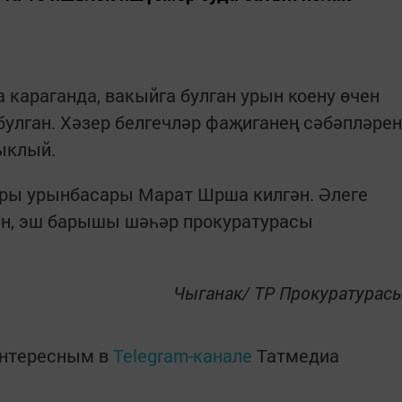
 караганда, вакыйга булган урын коену өчен
улган. Хәзер белгечләр фаҗиганең сәбәпләрен
ыклый.
ры урынбасары Марат Шрша килгән. Әлеге
ан, эш барышы шәһәр прокуратурасы
Чыганак/ ТР Прокуратурас
интересным в
Telegram-канале
Татмедиа