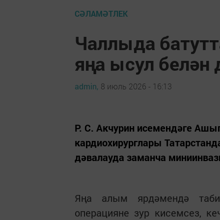
СӘЛАМӘТЛЕК
Чаллыда батутт
яңа ысул белән 
admin,
8 июль 2026 - 16:13
Р. С. Акчурин исемендәге Аш
кардиохирурглары Татарстанд
дәвалауда заманча миниинваз
Яңа алым ярдәмендә таби
операцияне зур кисемсез, к