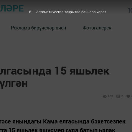
РЛӘРЕ
1
5
Автоматическое закрытие баннера через
Реклама бирүчеләр өчен
Фотогалерея
лгасында 15 яшьлек
үлгән
288
0
стәсе янындагы Кама елгасында бәхетсезлек
та 15 яшьлек яшүсмер суда батып һәлак