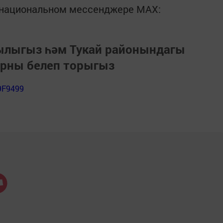
в национальном мессенджере MАХ:
зылыгыз һәм Тукай районындагы
арны белеп торыгыз
9F9499