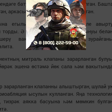
гендәге батутта егылып имгәнгән булган. Башт
гән, аркасы гына бераз авыртып йөргән.
гына егылып төштем. Башта көчле авырт
п торды. Ә биш айдан үпкә ялкынсынуы белә
кшерү вакытында йөрәгемнең зурайган
элита.
иентның митраль клапаны зарарланган булу
 йөрәк эшенә өстәмә йөк сала һәм вакытынд
 зарарланган клапанны алыштырган, шулай у
риоабляция ысулын кулланган. Яңа технологи
ң тизрәк аякка басуына һәм мөмкин булга
итә.