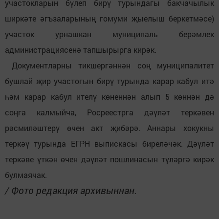
участокларын бүлеп бирү турындагы бакчачылык
ширкәте әгъзаларының гомуми җыелыш беркетмәсе)
участок урнашкан муниципаль берәмлек
администрациясенә тапшырырга кирәк.
Документларны тикшергәннән соң муниципалитет
бушлай җир участогын бирү турында карар кабул итә
һәм карар кабул ителү көненнән алып 5 көннән дә
соңга калмыйча, Росреестрга дәүләт теркәвен
рәсмиләштерү өчен акт җибәрә. Аннары хокукны
теркәү турында ЕГРН выпискасы биреләчәк. Дәүләт
теркәве үткән өчен дәүләт пошлинасын түләргә кирәк
булмаячак.
/ Фото редакция архивыннан.