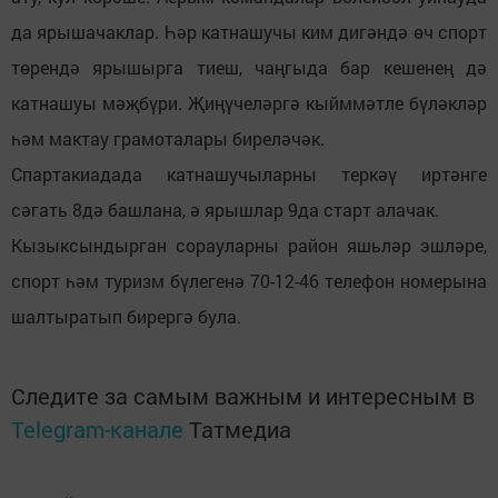
да ярышачаклар. Һәр катнашучы ким дигәндә өч спорт
төрендә ярышырга тиеш, чаңгыда бар кешенең дә
катнашуы мәҗбүри. Җиңүчеләргә кыйммәтле бүләкләр
һәм мактау грамоталары биреләчәк.
Спартакиадада катнашучыларны теркәү иртәнге
сәгать 8дә башлана, ә ярышлар 9да старт алачак.
Кызыксындырган сорауларны район яшьләр эшләре,
спорт һәм туризм бүлегенә 70-12-46 телефон номерына
шалтыратып бирергә була.
Следите за самым важным и интересным в
Telegram-канале
Татмедиа