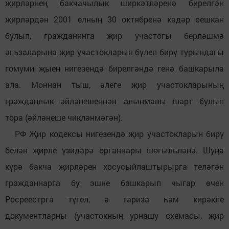
җирләрнең бакчачылык ширкәтләренә бирелгән
җирләрдән 2001 елның 30 октябренә кадәр оешкан
булып, гражданинга җир участогы берләшмә
әгъзаларына җир участокларын бүлеп бирү турындагы
гомуми җыен нигезендә бирелгәндә генә башкарыла
ала. Моннан тыш, әлеге җир участокларының
гражданлык әйләнешеннән алынмавы шарт булып
тора (әйләнеше чикләнмәгән).
РФ Җир кодексы нигезендә җир участокларын бирү
белән җирле үзидарә органнары шөгыльләнә. Шуңа
күрә бакча җирләрен хосусыйлаштырырга теләгән
гражданнарга бу эшне башкарып чыгар өчен
Росреестрга түгел, ә гариза һәм кирәкле
документларны (участокның урнашу схемасы, җир