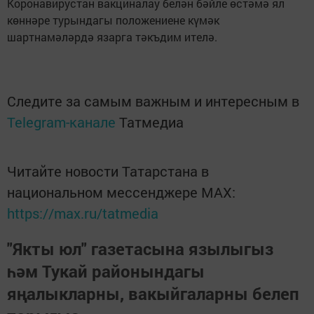
Коронавирустан вакциналау белән бәйле өстәмә ял
көннәре турындагы положениене күмәк
шартнамәләрдә язарга тәкъдим ителә.
Следите за самым важным и интересным в
Telegram-канале
Татмедиа
Читайте новости Татарстана в
национальном мессенджере MАХ:
https://max.ru/tatmedia
"Якты юл" газетасына язылыгыз
һәм Тукай районындагы
яңалыкларны, вакыйгаларны белеп