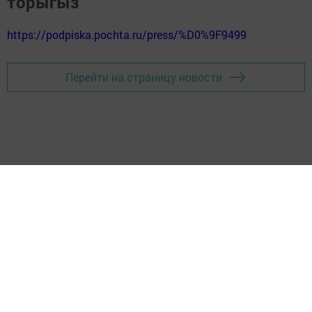
торыгыз
https://podpiska.pochta.ru/press/%D0%9F9499
Перейти на страницу новости