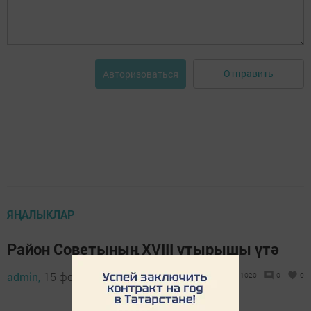
Отправить
Авторизоваться
ЯҢАЛЫКЛАР
Район Советының XVIII утырышы үтә
admin,
15 февраль 2022 - 10:02
1020
0
0