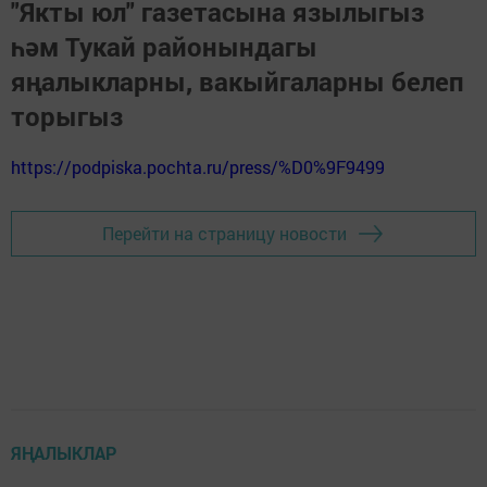
"Якты юл" газетасына язылыгыз
һәм Тукай районындагы
яңалыкларны, вакыйгаларны белеп
торыгыз
https://podpiska.pochta.ru/press/%D0%9F9499
Перейти на страницу новости
ЯҢАЛЫКЛАР