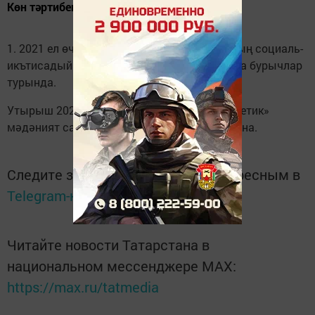
Көн тәртибендә:
1. 2021 ел өчен Тукай муниципаль районының социаль-
икътисадый үсеш нәтиҗәләре һәм 2022 елга бурычлар
турында.
Утырыш 2022 елның 16 февралендә «Энергетик»
мәдәният сараенда үтә. Сәгать 10да башлана.
Следите за самым важным и интересным в
Telegram-канале
Татмедиа
Читайте новости Татарстана в
национальном мессенджере MАХ:
https://max.ru/tatmedia