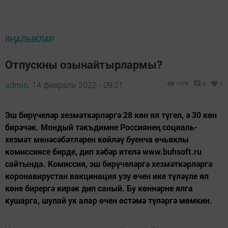
ЯҢАЛЫКЛАР
Отпускны озынайтырлармы?
admin,
14 февраль 2022 - 09:21
1078
0
0
Эш бирүчеләр хезмәткәрләргә 28 көн ял түгел, ә 30 көн
бирәчәк. Мондый тәкъдимне Россиянең социаль-
хезмәт мөнәсәбәтләрен көйләү буенча өчьяклы
комиссиясе бирде, дип хәбәр ителә www.buhsoft.ru
сайтында. Комиссия, эш бирүчеләргә хезмәткәрләргә
коронавирустан вакцинация узу өчен ике түләүле ял
көне бирергә кирәк дип саный. Бу көннәрне ялга
кушарга, шулай ук алар өчен өстәмә түләргә мөмкин.