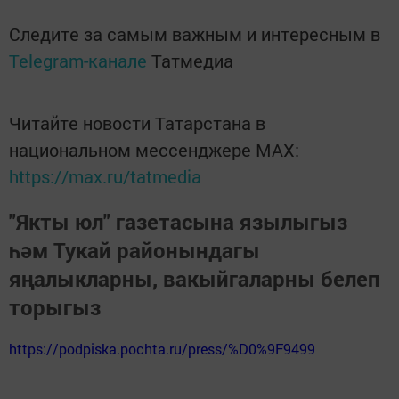
Следите за самым важным и интересным в
Telegram-канале
Татмедиа
Читайте новости Татарстана в
национальном мессенджере MАХ:
https://max.ru/tatmedia
"Якты юл" газетасына язылыгыз
һәм Тукай районындагы
яңалыкларны, вакыйгаларны белеп
торыгыз
https://podpiska.pochta.ru/press/%D0%9F9499