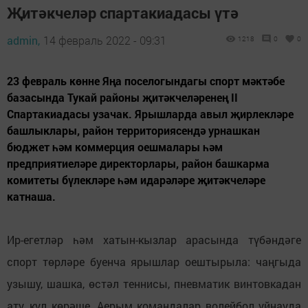
Җитәкчеләр спартакиадасы үтә
admin,
14 февраль 2022 - 09:31
1218
0
0
23 февраль көнне Яңа поселогындагы спорт мәктәбе
базасында Тукай районы җитәкчеләренең II
Спартакиадасы узачак. Ярышларда авыл җирлекләре
башлыклары, район территориясендә урнашкан
бюджет һәм коммерция оешмалары һәм
предприятиеләре директорлары, район башкарма
комитеты бүлекләре һәм идарәләре җитәкчеләре
катнаша.
Ир-егетләр һәм хатын-кызлар арасында түбәндәге
спорт төрләре буенча ярышлар оештырыла: чаңгыда
узышу, шашка, өстәл теннисы, пневматик винтовкадан
ату, кул көрәше. Аерым командалар волейбол уйнауда