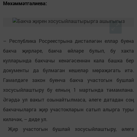
Мөхәммәтгалиева:
– Республика Росреестрына дистәләгән еллар буена
бакча җирләре, бакча өйләре булып, бу хакта
кулларында бакчачы кенәгәсеннән кала башка бер
документы да булмаган кешеләр мөрәҗәгать итә.
Гамәлдәге закон буенча бакча участогын бушлай
хосусыйлаштыру бу елның 1 мартында тәмамлана.
Әгәрдә ул вакыт озынайтылмаса, әлеге датадан соң
бакчачыларга җир участокларын сатып алырга туры
киләчәк, – диде ул.
Җир участогын бушлай хосусыйлаштыру, әлеге