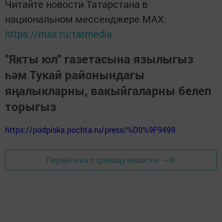
Читайте новости Татарстана в
национальном мессенджере MАХ:
https://max.ru/tatmedia
"Якты юл" газетасына язылыгыз
һәм Тукай районындагы
яңалыкларны, вакыйгаларны белеп
торыгыз
https://podpiska.pochta.ru/press/%D0%9F9499
Перейти на страницу новости