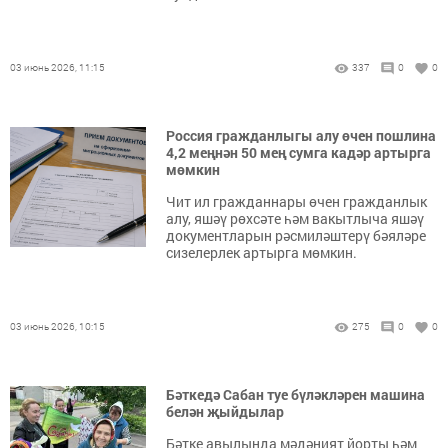
03 июнь 2026, 11:15
337
0
0
Россия гражданлыгы алу өчен пошлина
4,2 меңнән 50 мең сумга кадәр артырга
мөмкин
Чит ил гражданнары өчен гражданлык
алу, яшәү рөхсәте һәм вакытлыча яшәү
документларын рәсмиләштерү бәяләре
сизелерлек артырга мөмкин.
03 июнь 2026, 10:15
275
0
0
Бәткедә Сабан туе бүләкләрен машина
белән җыйдылар
Бәтке авылында мәдәният йорты һәм