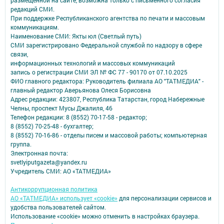
редакций СМИ.
При поддержке Республиканского агентства по печати и массовым
коммуникациям.
Наименование СМИ: Якты юл (Светлый путь)
СМИ зарегистрировано Федеральной службой по надзору в сфере
связи,
информационных технологий и массовых коммуникаций
запись о регистрации СМИ ЭЛ № ФС 77 - 90170 от 07.10.2025
ФИО главного редактора: Руководитель филиала АО "ТАТМЕДИА" -
главный редактор Аверьянова Олеся Борисовна
Адрес редакции: 423807, Республика Татарстан, город Набережные
Челны, проспект Мусы Джалиля, 46
Телефон редакции: 8 (8552) 70-17-58 - редактор;
8 (8552) 70-25-48 - бухгалтер;
8 (8552) 70-16-86 - отделы писем и массовой работы; компьютерная
группа.
Электронная почта:
svetlyiputgazeta@yandex.ru
Учредитель СМИ: АО «ТАТМЕДИА»
Антикоррупционная политика
АО «ТАТМЕДИА» использует «cookie»
для персонализации сервисов и
удобства пользователей сайтом.
Использование «cookie» можно отменить в настройках браузера.