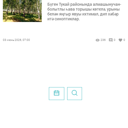
Бүген Тукай районында алмашынучан-
болытлы һава торышы көтелә, урыны
белән яңгыр явуы ихтимал, дип хәбәр
итә синоптиклар.
03 июнь 2026, 07:00
236
0
0