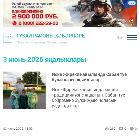
ТУКАЙ РАЙОНЫ ХӘБӘРЛӘРЕ
16+
"Якты юл" газетасы - Тукай районы
3 июнь 2026 яңалыклары
Иске Җирекле авылында Сабан туе
бүләкләрен җыйдылар
Иске Җирекле авылында милли
традицияләрне яңартып, Сабан туе
бәйрәменә бүләк җыю йоласын
уздырдылар.
03 июнь 2026, 13:53
269
0
0