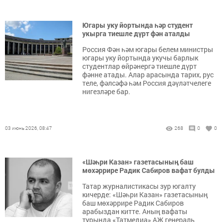
Югары уку йортында һәр студент
укырга тиешле дүрт фән аталды
Россия Фән һәм югары белем министры
югары уку йортында укучы барлык
студентлар өйрәнергә тиешле дүрт
фәнне атады. Алар арасында тарих, рус
теле, фәлсәфә һәм Россия дәүләтчелеге
нигезләре бар.
03 июнь 2026, 08:47
268
0
0
«Шәһри Казан» газетасының баш
мөхәррире Радик Сабиров вафат булды
Татар журналистикасы зур югалту
кичерде: «Шәһри Казан» газетасының
баш мөхәррире Радик Сабиров
арабыздан китте. Аның вафаты
турында «Татмедиа» АҖ генераль