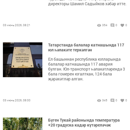
директоры Шамил Садыйков хәбәр итте.
03 июнь 2026, 08:21
354
0
0
Татарстанда балалар катнашында 117
юл һәлакәте теркәлгән
Ел башыннан республика юлларында
балалар катнашында 117 авария
булган. Юл-транспорт һәлакәтләрендә 3
бала гомерен югалткан, 124 бала
җәрәхәтләр алган.
03 июнь 2026, 08:00
345
0
0
Бүген Тукай районында температура
+20 градуска кадәр күтәреләчәк