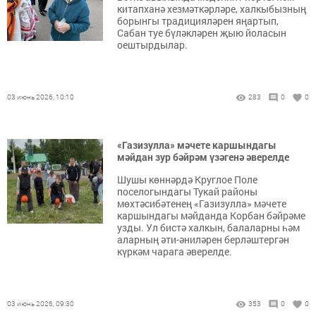
китапханә хезмәткәрләре, халкыбызның
борынгы традицияләрен яңартып,
Сабан туе бүләкләрен җыю йоласын
оештырдылар.
03 июнь 2026, 10:10
283
0
0
«Газизулла» мәчете каршындагы
мәйдан зур бәйрәм үзәгенә әверелде
Шушы көннәрдә Круглое Поле
поселогындагы Тукай районы
мөхтәсибәтенең «Газизулла» мәчете
каршындагы мәйданда Корбан бәйрәме
узды. Ул бистә халкын, балаларны һәм
аларның әти-әниләрен берләштергән
күркәм чарага әверелде.
03 июнь 2026, 09:30
353
0
0