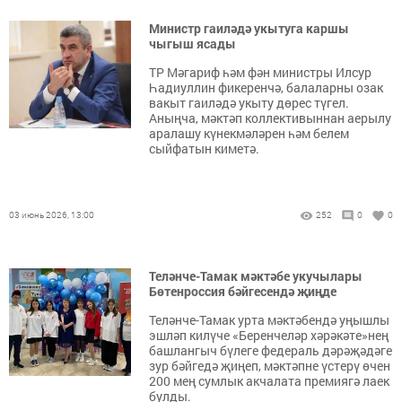
Министр гаиләдә укытуга каршы
чыгыш ясады
ТР Мәгариф һәм фән министры Илсур
Һадиуллин фикеренчә, балаларны озак
вакыт гаиләдә укыту дөрес түгел.
Аныңча, мәктәп коллективыннан аерылу
аралашу күнекмәләрен һәм белем
сыйфатын киметә.
03 июнь 2026, 13:00
252
0
0
Теләнче-Тамак мәктәбе укучылары
Бөтенроссия бәйгесендә җиңде
Теләнче-Тамак урта мәктәбендә уңышлы
эшләп килүче «Беренчеләр хәрәкәте»нең
башлангыч бүлеге федераль дәрәҗәдәге
зур бәйгедә җиңеп, мәктәпне үстерү өчен
200 мең сумлык акчалата премиягә лаек
булды.