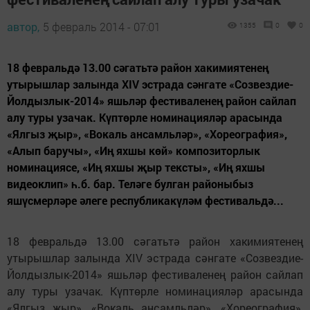
автор,
5 февраль 2014 - 07:01
1355
0
0
18 февральдә 13.00 сәгатьтә район хакимиятенең
утырышлар залында XIV эстрада сәнгате «Созвездие-
Йолдызлык-2014» яшьләр фестиваленең район сайлап
алу туры узачак. Күптөрле номинацияләр арасында
«Ялгыз җыр», «Вокаль ансамльләр», «Хореография»,
«Алып баручы», «Иң яхшы көй» композиторлык
номинациясе, «Иң яхшы җыр тексты», «Иң яхшы
видеоклип» һ.б. бар. Теләге булган районыбыз
яшүсмерләре әлеге республикакүләм фестивальдә...
18 февральдә 13.00 сәгатьтә район хакимиятенең
утырышлар залында XIV эстрада сәнгате «Созвездие-
Йолдызлык-2014» яшьләр фестиваленең район сайлап
алу туры узачак. Күптөрле номинацияләр арасында
«Ялгыз җыр», «Вокаль ансамльләр», «Хореография»,