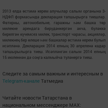
2013 елда өстәмә керем алучылар салым органына 3-
НДФЛ формасында декларация тапшырырга тиешләр.
Фатирны, автомобильне, гаражны һәм башка төр
милекне арендага бирүдәнкергән акча, бүләккә
бирелгән күчемсез милек, транспорт чарасы, акцияләр,
милекнең бер өлеше һәм башкалар өстәмә керем булып
исәпләнә. Декларация 2014 елның 30 апреленә кадәр
тапшырылырга тиеш. Исәпләнгән салым 2014 елның
15 июленнән дә соңга калмыйча түләнергә тиеш.
Следите за самым важным и интересным в
Telegram-канале
Татмедиа
Читайте новости Татарстана в
национальном мессенджере MАХ: