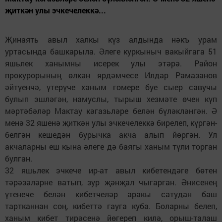
җиткән улы эчкечелеккә...
Җинаять авыл халкы күз алдында нәкъ урам
уртасында башкарыла. Әлеге куркыныч вакыйгага 51
яшьлек ханымны исерек улы этәрә. Район
прокурорының өлкән ярдәмчесе Илдар Рамазанов
әйтүенчә, үтерүче ханым гомере буе сыер савучы
булып эшләгән, намуслы, тырыш хезмәте өчен күп
мәртәбәләр Мактау кәгазьләре белән бүләкләнгән. Ә
менә 32 яшенә җиткән улы эчкечелеккә бирелеп, күргән-
белгән кешедән бурычка акча алып йөргән. Ул
акчаларны еш кына әлеге дә баягы ханым түли торган
булган.
32 яшьлек эчкече ир-ат авыл кибетендәге бөтен
тәрәзәләрне ватып, зур җәнҗал чыгарган. Әнисенең
үтенече белән кибетчеләр аракы сатудан баш
тартканнан соң, кибеттә гауга куба. Боларны белеп,
ханым кибет тирәсенә йөгереп килә, орыш-талаш