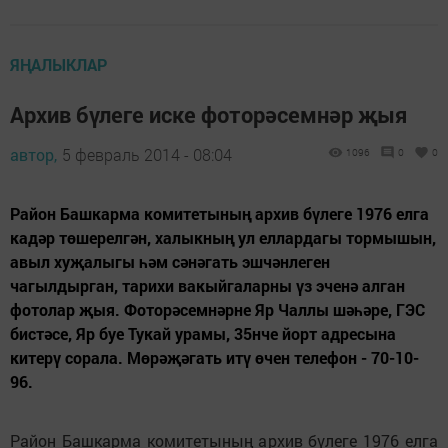
ЯҢАЛЫКЛАР
Архив бүлеге иске фоторәсемнәр җыя
автор,
5 февраль 2014 - 08:04
1096
0
0
Район Башкарма комитетының архив бүлеге 1976 елга
кадәр төшерелгән, халыкның ул еллардагы тормышын,
авыл хуҗалыгы һәм сәнәгать эшчәнлеген
чагылдырган, тарихи вакыйгаларны үз эченә алган
фотолар җыя. Фоторәсемнәрне Яр Чаллы шәһәре, ГЭС
бистәсе, Яр буе Тукай урамы, 35нче йорт адресына
китерү сорала. Мөрәҗәгать итү өчен телефон - 70-10-
96.
Район Башкарма комитетының архив бүлеге 1976 елга