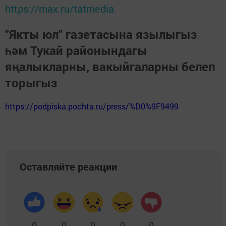
https://max.ru/tatmedia
"Якты юл" газетасына язылыгыз
һәм Тукай районындагы
яңалыкларны, вакыйгаларны белеп
торыгыз
https://podpiska.pochta.ru/press/%D0%9F9499
Оставляйте реакции
0
0
0
0
0