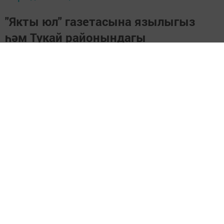
"Якты юл" газетасына язылыгыз
һәм Тукай районындагы
яңалыкларны, вакыйгаларны белеп
торыгыз
https://podpiska.pochta.ru/press/%D0%9F9499
Перейти на страницу новости