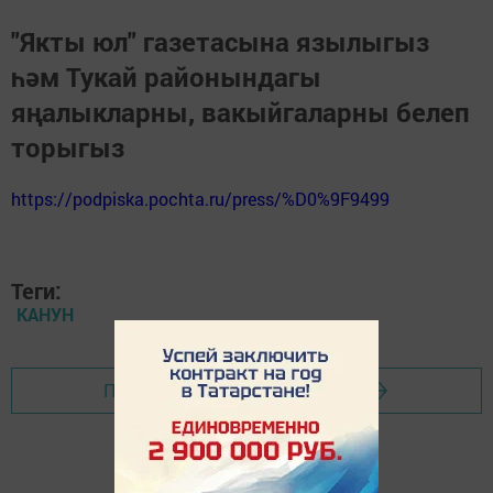
"Якты юл" газетасына язылыгыз
һәм Тукай районындагы
яңалыкларны, вакыйгаларны белеп
торыгыз
https://podpiska.pochta.ru/press/%D0%9F9499
Теги:
КАНУН
Перейти на страницу новости