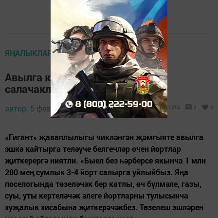
ЯҢАЛЫКЛАР
Авылга кайтучыларга йортлар
салачаклар
автор,
5 февраль 2014 - 09:05
1212
0
0
«Гигант» җаваплылыгы чикләнгән җәмгыяте авылга
эшкә кайтырга теләүче белгечләр өчен йортлар
җиткерергә ниятли. «Быел без һәрберсе якынча 1 млн
200 мең сумлык 3-4 йорт салырга уйлыйбыз. Яңа
поселогында төзеләчәк бер катлы, өч бүлмәле, газы,
суы, уты кертеләчәк әлеге йортларны тулысынча
хуҗалык хисабына җиткерәчәкбез. Төзелеш эшләрен