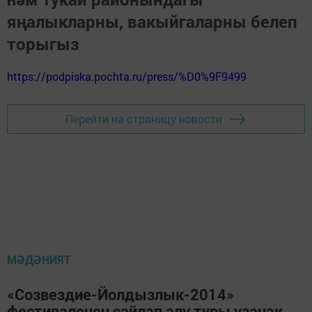
яңалыкларны, вакыйгаларны белеп
торыгыз
https://podpiska.pochta.ru/press/%D0%9F9499
Перейти на страницу новости
МӘДӘНИЯТ
«Созвездие-Йолдызлык-2014»
фестиваленең сайлап алу туры узачак