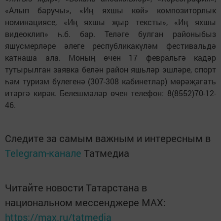
«Алып баручы», «Иң яхшы көй» композиторлык
номинациясе, «Иң яхшы җыр тексты», «Иң яхшы
видеоклип» һ.б. бар. Теләге булган районыбыз
яшүсмерләре әлеге республикакүләм фестивальдә
катнаша ала. Моның өчен 17 февральгә кадәр
тутырылган заявка белән район яшьләр эшләре, спорт
һәм туризм бүлегенә (307-308 кабинетлар) мөрәҗәгать
итәргә кирәк. Белешмәләр өчен телефон: 8(8552)70-12-
46.
Следите за самым важным и интересным в
Telegram-канале
Татмедиа
Читайте новости Татарстана в
национальном мессенджере MАХ:
https://max.ru/tatmedia