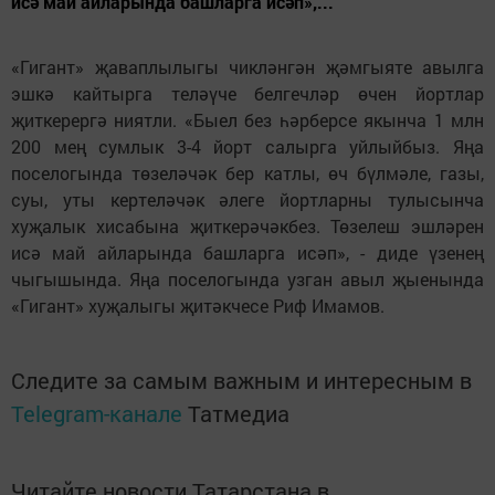
исә май айларында башларга исәп»,...
«Гигант» җаваплылыгы чикләнгән җәмгыяте авылга
эшкә кайтырга теләүче белгечләр өчен йортлар
җиткерергә ниятли. «Быел без һәрберсе якынча 1 млн
200 мең сумлык 3-4 йорт салырга уйлыйбыз. Яңа
поселогында төзеләчәк бер катлы, өч бүлмәле, газы,
суы, уты кертеләчәк әлеге йортларны тулысынча
хуҗалык хисабына җиткерәчәкбез. Төзелеш эшләрен
исә май айларында башларга исәп», - диде үзенең
чыгышында. Яңа поселогында узган авыл җыенында
«Гигант» хуҗалыгы җитәкчесе Риф Имамов.
Следите за самым важным и интересным в
Telegram-канале
Татмедиа
Читайте новости Татарстана в