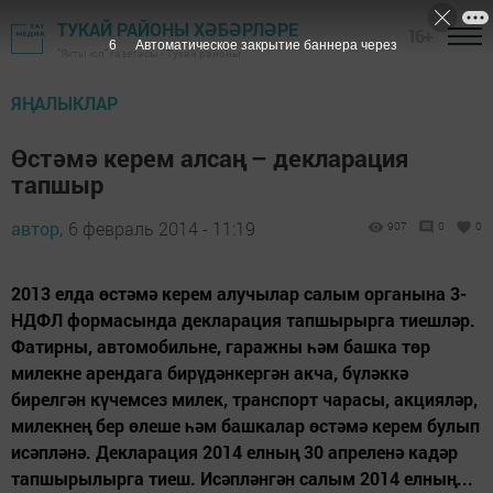
ТУКАЙ РАЙОНЫ ХӘБӘРЛӘРЕ
16+
5
Автоматическое закрытие баннера через
"Якты юл" газетасы - Тукай районы
ЯҢАЛЫКЛАР
Өстәмә керем алсаң – декларация
тапшыр
автор,
6 февраль 2014 - 11:19
907
0
0
2013 елда өстәмә керем алучылар салым органына 3-
НДФЛ формасында декларация тапшырырга тиешләр.
Фатирны, автомобильне, гаражны һәм башка төр
милекне арендага бирүдәнкергән акча, бүләккә
бирелгән күчемсез милек, транспорт чарасы, акцияләр,
милекнең бер өлеше һәм башкалар өстәмә керем булып
исәпләнә. Декларация 2014 елның 30 апреленә кадәр
тапшырылырга тиеш. Исәпләнгән салым 2014 елның...