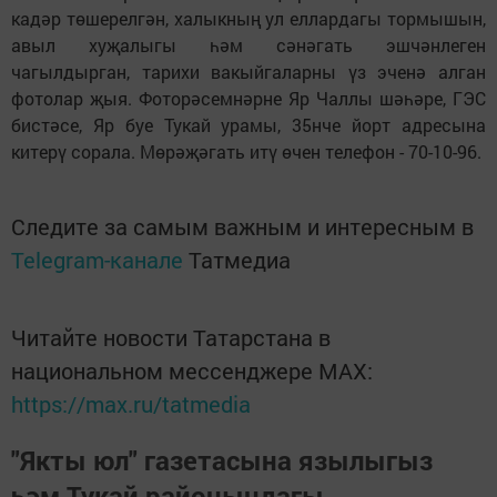
кадәр төшерелгән, халыкның ул еллардагы тормышын,
авыл хуҗалыгы һәм сәнәгать эшчәнлеген
чагылдырган, тарихи вакыйгаларны үз эченә алган
фотолар җыя. Фоторәсемнәрне Яр Чаллы шәһәре, ГЭС
бистәсе, Яр буе Тукай урамы, 35нче йорт адресына
китерү сорала. Мөрәҗәгать итү өчен телефон - 70-10-96.
Следите за самым важным и интересным в
Telegram-канале
Татмедиа
Читайте новости Татарстана в
национальном мессенджере MАХ:
https://max.ru/tatmedia
"Якты юл" газетасына язылыгыз
һәм Тукай районындагы