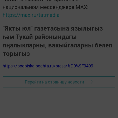
национальном мессенджере MАХ:
https://max.ru/tatmedia
"Якты юл" газетасына язылыгыз
һәм Тукай районындагы
яңалыкларны, вакыйгаларны белеп
торыгыз
https://podpiska.pochta.ru/press/%D0%9F9499
Перейти на страницу новости