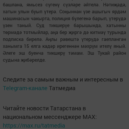
башлана, ямьсез сүгенү сүзләре әйтелә. Нәтиҗәдә,
хатын улын буып үтерә. Соңыннан үзе ашыгыч ярдәм
машинасын чакырта, полиция бүлегенә барып, үтерүдә
үзен таный. Суд тикшерүе барышында, хатынны
төрмәдә тотмыйлар, аңа бер җиргә дә китмәү турында
подписка бирелә. Аңлы рәвештә үтерүдә гаепләнгән
ханымга 15 елга кадәр ирегеннән мәхрүм ителү яный.
Әлеге эш буенча тикшерү тәмам. Эш Тукай район
судына җибәрелде.
Следите за самым важным и интересным в
Telegram-канале
Татмедиа
Читайте новости Татарстана в
национальном мессенджере MАХ:
https://max.ru/tatmedia