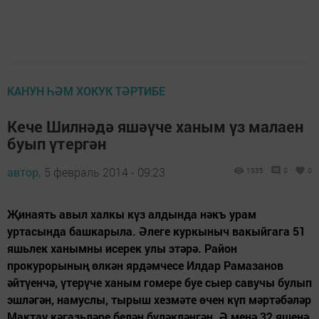
КАНУН ҺӘМ ХОКУК ТӘРТИБЕ
Кече Шилнәдә яшәүче ханым үз малаен
буып үтергән
автор,
5 февраль 2014 - 09:23
1335
0
0
Җинаять авыл халкы күз алдында нәкъ урам
уртасында башкарыла. Әлеге куркыныч вакыйгага 51
яшьлек ханымны исерек улы этәрә. Район
прокурорының өлкән ярдәмчесе Илдар Рамазанов
әйтүенчә, үтерүче ханым гомере буе сыер савучы булып
эшләгән, намуслы, тырыш хезмәте өчен күп мәртәбәләр
Мактау кәгазьләре белән бүләкләнгән. Ә менә 32 яшенә