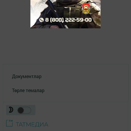
Документлар
Төрле темалар