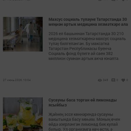
Махсус социаль түләүне Татарстанда 30
меңнән артык медицина хезмәткәре ала
2026 ел башыннан Татарстанда 30 210
медицина хезмәткәренә махсус социаль
түләү билгеләнгән. Бу максатка
Татарстан Республикасы буенча
Социаль фонд бүлеге ай саен 382
миллион сумнан артык акча юнәлтә.
27 июнь 2026, 10:04
345
0
0
Сусауны баса торган өй лимонады
ясыйбыз
Җәйнең эссе көннәрендә сусауны
вакытында басу мөһим. Моның өчен
өйдә әзерләнгән лимонад бик кулай
булыр. Ул организмга көч өсти, ә