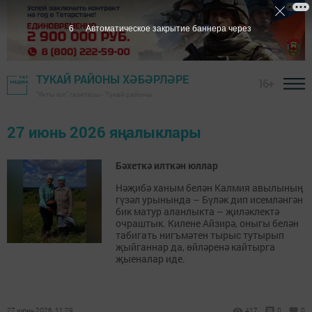
6
Автоматическое закрытие баннера через
ТУКАЙ РАЙОНЫ ХӘБӘРЛӘРЕ
16+
"Якты юл" газетасы - Тукай районы
27 июнь 2026 яңалыклары
Бәхеткә илткән юллар
Нәҗибә ханым белән Калмия авылының
гүзәл урынында – Бүләк дип исемләнгән
бик матур аланлыкта – җиләклектә
очраштык. Килене Айзирә, оныгы белән
табигать нигъмәтен тырыс тутырып
җыйганнар да, өйләренә кайтырга
җыеналар иде.
27 июнь 2026, 11:29
417
0
0