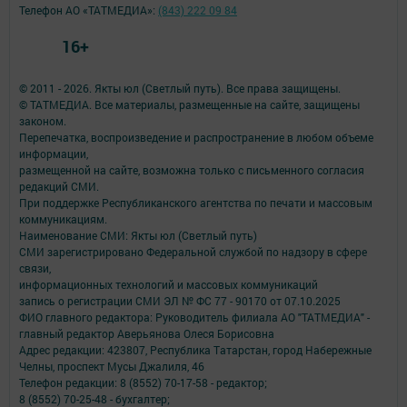
Телефон АО «ТАТМЕДИА»:
(843) 222 09 84
16+
© 2011 - 2026. Якты юл (Светлый путь). Все права защищены.
© ТАТМЕДИА. Все материалы, размещенные на сайте, защищены
законом.
Перепечатка, воспроизведение и распространение в любом объеме
информации,
размещенной на сайте, возможна только с письменного согласия
редакций СМИ.
При поддержке Республиканского агентства по печати и массовым
коммуникациям.
Наименование СМИ: Якты юл (Светлый путь)
СМИ зарегистрировано Федеральной службой по надзору в сфере
связи,
информационных технологий и массовых коммуникаций
запись о регистрации СМИ ЭЛ № ФС 77 - 90170 от 07.10.2025
ФИО главного редактора: Руководитель филиала АО "ТАТМЕДИА" -
главный редактор Аверьянова Олеся Борисовна
Адрес редакции: 423807, Республика Татарстан, город Набережные
Челны, проспект Мусы Джалиля, 46
Телефон редакции: 8 (8552) 70-17-58 - редактор;
8 (8552) 70-25-48 - бухгалтер;