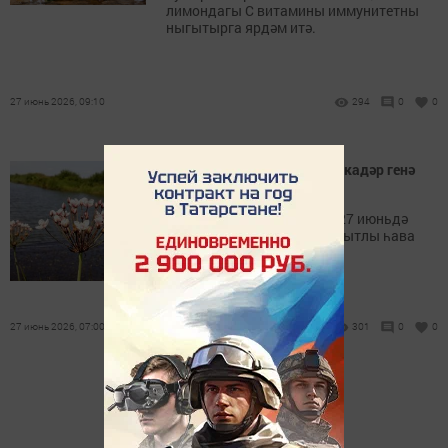
лимондагы С витамины иммунитетны
ныгытырга ярдәм итә.
27 июнь 2026, 09:10
294
0
0
Бүген нибары 19 градуска кадәр генә
җылытачак
Синоптиклар фаразынча, 27 июньдә
республикада аязучан болытлы һава
торышы көтелә.
27 июнь 2026, 07:00
301
0
0