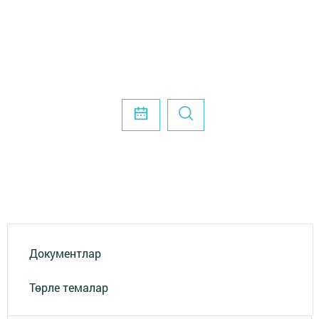
Документлар
Төрле темалар