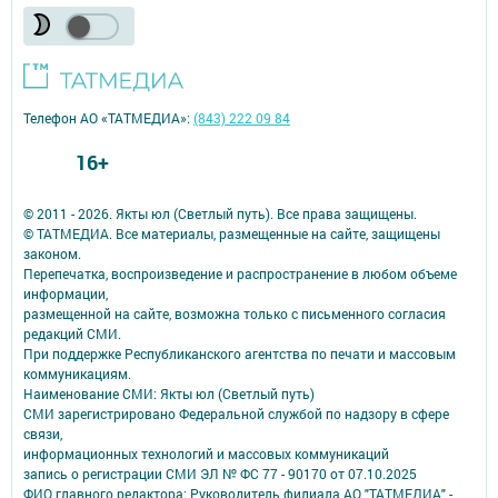
Телефон АО «ТАТМЕДИА»:
(843) 222 09 84
16+
© 2011 - 2026. Якты юл (Светлый путь). Все права защищены.
© ТАТМЕДИА. Все материалы, размещенные на сайте, защищены
законом.
Перепечатка, воспроизведение и распространение в любом объеме
информации,
размещенной на сайте, возможна только с письменного согласия
редакций СМИ.
При поддержке Республиканского агентства по печати и массовым
коммуникациям.
Наименование СМИ: Якты юл (Светлый путь)
СМИ зарегистрировано Федеральной службой по надзору в сфере
связи,
информационных технологий и массовых коммуникаций
запись о регистрации СМИ ЭЛ № ФС 77 - 90170 от 07.10.2025
ФИО главного редактора: Руководитель филиала АО "ТАТМЕДИА" -