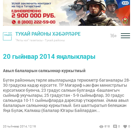
ТУКАЙ РАЙОНЫ ХӘБӘРЛӘРЕ
16+
"Якты юл" газетасы - Тукай районы
20 гыйнвар 2014 яңалыклары
Авыл балаларын салкыннар куркытмый
Бүген районның төрле авылларында термометр баганалары 28-
30 градуска кадәр күрсәтте. ТР Мәгариф һәм фән министрлыгы
күрсәтмәсе буенча, 23 градус салкын булганда -башлангыч
сыйныф укучылары, 25 градустан - 5-9 сыйныфлар, 30 градус
салкында 10-11 сыйныфларда дәресләр үткәрелми. Әмма авыл
балаларын салкыннар куркытмый. Без шалтыратып белешкән
Яңа Бүләк, Калмаш (балалар Югары Байлардан...
20 гыйнвар 2014, 12:16
618
0
0