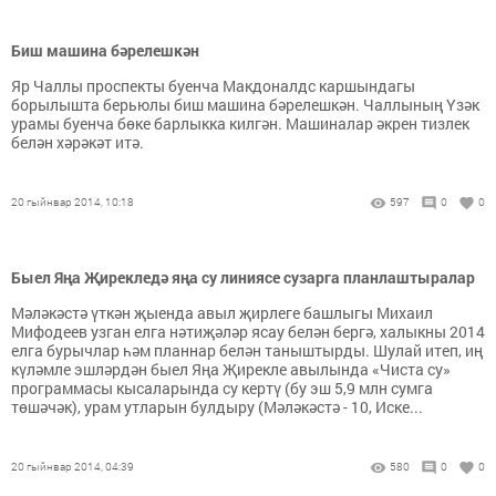
Биш машина бәрелешкән
Яр Чаллы проспекты буенча Макдоналдс каршындагы
борылышта берьюлы биш машина бәрелешкән. Чаллының Үзәк
урамы буенча бөке барлыкка килгән. Машиналар әкрен тизлек
белән хәрәкәт итә.
20 гыйнвар 2014, 10:18
597
0
0
Быел Яңа Җирекледә яңа су линиясе сузарга планлаштыралар
Мәләкәстә үткән җыенда авыл җирлеге башлыгы Михаил
Мифодеев узган елга нәтиҗәләр ясау белән бергә, халыкны 2014
елга бурычлар һәм планнар белән таныштырды. Шулай итеп, иң
күләмле эшләрдән быел Яңа Җирекле авылында «Чиста су»
программасы кысаларында су кертү (бу эш 5,9 млн сумга
төшәчәк), урам утларын булдыру (Мәләкәстә - 10, Иске...
20 гыйнвар 2014, 04:39
580
0
0