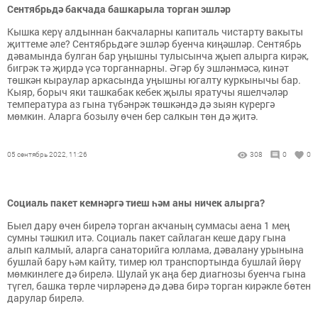
Сентябрьдә бакчада башкарыла торган эшләр
Кышка керү алдыннан бакчаларны капиталь чистарту вакыты
җиттеме әле? Сентябрьдәге эшләр буенча киңәшләр. Сентябрь
дәвамында булган бар уңышны тулысынча җыеп алырга кирәк,
бигрәк тә җирдә үсә торганнарны. Әгәр бу эшләнмәсә, кинәт
төшкән кыраулар аркасында уңышны югалту куркынычы бар.
Кыяр, борыч яки ташкабак кебек җылы яратучы яшелчәләр
температура аз гына түбәнрәк төшкәндә дә зыян күрергә
мөмкин. Аларга бозылу өчен бер салкын төн дә җитә.
05 сентябрь 2022, 11:26
308
0
0
Социаль пакет кемнәргә тиеш һәм аны ничек алырга?
Быел дару өчен бирелә торган акчаның суммасы аена 1 мең
сумны тәшкил итә. Социаль пакет сайлаган кеше дару гына
алып калмый, аларга санаторийга юллама, дәвалану урынына
бушлай бару һәм кайту, тимер юл транспортында бушлай йөрү
мөмкинлеге дә бирелә. Шулай ук аңа бер диагнозы буенча гына
түгел, башка төрле чирләренә дә дәва бирә торган кирәкле бөтен
дарулар бирелә.