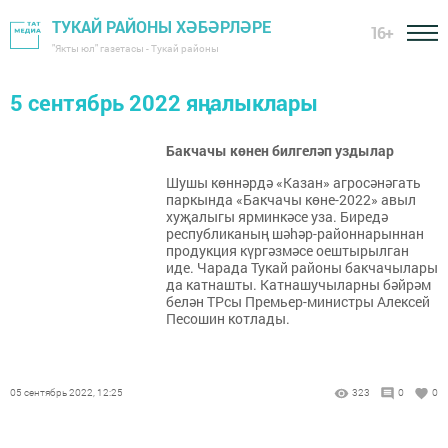
ТУКАЙ РАЙОНЫ ХӘБӘРЛӘРЕ
16+
"Якты юл" газетасы - Тукай районы
5 сентябрь 2022 яңалыклары
Бакчачы көнен билгеләп уздылар
Шушы көннәрдә «Казан» агросәнәгать
паркында «Бакчачы көне-2022» авыл
хуҗалыгы ярминкәсе уза. Биредә
республиканың шәhәр-районнарыннан
продукция күргәзмәсе оештырылган
иде. Чарада Тукай районы бакчачылары
да катнашты. Катнашучыларны бәйрәм
белән ТРсы Премьер-министры Алексей
Песошин котлады.
05 сентябрь 2022, 12:25
323
0
0