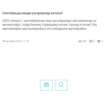
Сентябрьдә нинди үзгәрешләр көтелә?
2022 елның 1 сентябреннән яңа кагыйдәләр һәм законнар үз
көченә керә. Алар безнең тормышка ничек тәэсир итәчәк? Иң
мөһимнәрен укучыларыбыз игътибарына җиткерәбез.
05 сентябрь 2022, 11:18
290
0
0