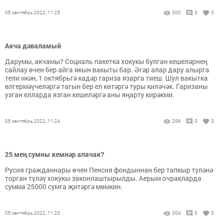
05 сентябрь 2022, 11:25
300
0
0
Акча дәваламый
Дарумы, акчамы? Социаль пакетка хокукы булган кешеләрнең
сайлау өчен бер айга якын вакыты бар. Әгәр алар дару алырга
тели икән, 1 октябрьгә кадәр гариза язарга тиеш. Шул вакытка
өлгермәүчеләргә тагын бер ел көтәргә туры киләчәк. Гаризаны
узган елларда язган кешеләргә аны яңарту кирәкми.
05 сентябрь 2022, 11:24
296
0
0
25 мең сумны кемнәр алачак?
Русия гражданнары өчен Пенсия фондыннан бер тапкыр түләнә
торган түләү хокукы законлаштырылды. Аерым очракларда
сумма 25000 сумга җитәргә мөмкин.
05 сентябрь 2022, 11:23
304
0
0