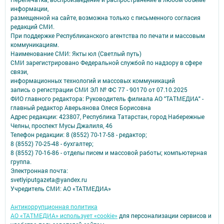
информации,
размещенной на сайте, возможна только с письменного согласия
редакций СМИ.
При поддержке Республиканского агентства по печати и массовым
коммуникациям.
Наименование СМИ: Якты юл (Светлый путь)
СМИ зарегистрировано Федеральной службой по надзору в сфере
связи,
информационных технологий и массовых коммуникаций
запись о регистрации СМИ ЭЛ № ФС 77 - 90170 от 07.10.2025
ФИО главного редактора: Руководитель филиала АО "ТАТМЕДИА" -
главный редактор Аверьянова Олеся Борисовна
Адрес редакции: 423807, Республика Татарстан, город Набережные
Челны, проспект Мусы Джалиля, 46
Телефон редакции: 8 (8552) 70-17-58 - редактор;
8 (8552) 70-25-48 - бухгалтер;
8 (8552) 70-16-86 - отделы писем и массовой работы; компьютерная
группа.
Электронная почта:
svetlyiputgazeta@yandex.ru
Учредитель СМИ: АО «ТАТМЕДИА»
Антикоррупционная политика
АО «ТАТМЕДИА» использует «cookie»
для персонализации сервисов и