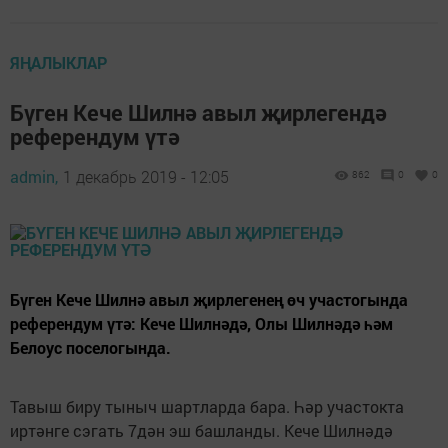
ЯҢАЛЫКЛАР
Бүген Кече Шилнә авыл җирлегендә
референдум үтә
admin,
1 декабрь 2019 - 12:05
862
0
0
Бүген Кече Шилнә авыл җирлегенең өч участогында
референдум үтә: Кече Шилнәдә, Олы Шилнәдә һәм
Белоус поселогында.
Тавыш биру тыныч шартларда бара. Һәр участокта
иртәнге сэгать 7дән эш башланды. Кече Шилнәдә