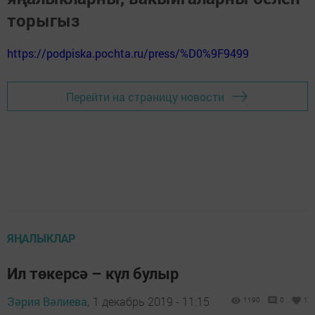
торыгыз
https://podpiska.pochta.ru/press/%D0%9F9499
Перейти на страницу новости
ЯҢАЛЫКЛАР
Ил төкерсә – күл булыр
Зәрия Вәлиева,
1 декабрь 2019 - 11:15
1190
0
1