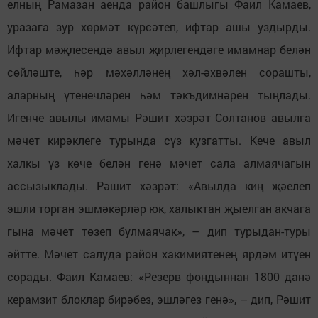
елның Рамазан аенда район башлыгы Фаил Камаев,
уразага зур хөрмәт күрсәтеп, ифтар ашы уздырды.
Ифтар мәҗлесендә авыл җирлегендәге имамнар белән
сөйләште, һәр мәхәлләнең хәл-әхвәлен сорашты,
аларның үтенечләрен һәм тәкъдимнәрен тыңлады.
Игенче авылы имамы Рәшит хәзрәт Солтанов авылга
мәчет кирәклеге турында сүз кузгатты. Кече авыл
халкы үз көче белән генә мәчет сала алмаячагын
ассызыклады. Рәшит хәзрәт: «Авылда киң җәелеп
эшли торган эшмәкәрләр юк, халыктан җыелган акчага
гына мәчет төзеп булмаячак», – дип турыдан-туры
әйтте. Мәчет салуда район хакимиятенең ярдәм итүен
сорады. Фаил Камаев: «Резерв фондыннан 1800 данә
керамзит блоклар бирәбез, эшләгез генә», – дип, Рәшит