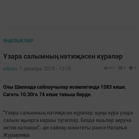
ЯҢАЛЫКЛАР
Үзара салымның нәтиҗәсен күрәләр
admin,
1 декабрь 2019 - 13:16
913
0
0
Олы Шилнәдә сайлаучылар исемлегендә 1583 кеше.
Сәгать 10:30га 74 кеше тавыш бирде.
"Үзара салымның нәтиҗәсен күрәләр, шуңа күрә үзара
салым җыярга каршы түгелләр. Бездә яшьләр аеруча
актив катнаша",- ди сайлау комитеты рәисе Наталья
Журавлева.