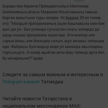
Биредә без беренче Президентыбыз Минтимер
Шәймиевның апасы Мәдәния Ильясованың тавыш
биргән вакытына туры килдек. Ул
биредә
20 ел гомер
итә. "Мондый программаның эшли башлавына мин бик
шат,-ди ул.- Без үскәндә сугыштан соңгы елларда да
шуңа охшаш программа эшли иде. Әти-әниләр әле
сарык йоны, әле йомырка сатып, шул акчаны тапшыра
иде. Файдасы булгандыр инде ул заманда авылларны
торгызырга. Ә хәзер җыйган акча биш тапкыр арта бит,
бу начармыни?!"-диде.
Следите за самым важным и интересным в
Telegram-канале
Татмедиа
Читайте новости Татарстана в
национальном мессенджере MАХ: