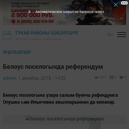
5
Автоматическое закрытие баннера через
ТУКАЙ РАЙОНЫ ХӘБӘРЛӘРЕ
16+
"Якты юл" газетасы - Тукай районы
ЯҢАЛЫКЛАР
Белоус поселогында референдум
admin,
1 декабрь 2019 - 14:02
1011
0
0
Белоус поселогына үзара салым буенча рефендумга
Опушка һәм Ильичевка авылларыннан да киләләр.