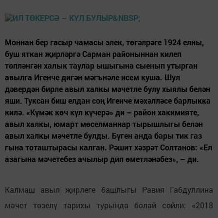
Моннан бер гасыр чамасы элек, төгәлрәге 1924 елны,
буш яткан җирләргә Сарман районыннан килеп
төпләнгән халык таулар ышыгына сыенып утырган
авылга Игенче дигән мәгънәле исем куша. Шул
дәвердән бирле авыл халкы мәчетле булу хыялы белән
яши. Туксан биш елдан соң Игенче мәхәлләсе барлыкка
килә. «Күмәк көч күл күчерә» ди – район хакимияте,
авыл халкы, юмарт мөселманнар тырышлыгы белән
авыл халкы мәчетле булды. Бүген анда бары тик газ
гына тоташтырасы калган. Рәшит хәзрәт Солтанов: «Ел
азагына мәчетебез ачылыр дип өметләнәбез», – ди.
Калмаш авыл җирлеге башлыгы Равия Габдуллина
мәчет төзелү тарихы турында болай сөйли: «2018