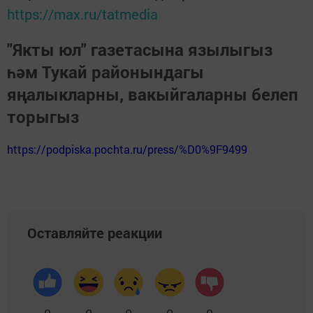
https://max.ru/tatmedia
"Якты юл" газетасына язылыгыз
һәм Тукай районындагы
яңалыкларны, вакыйгаларны белеп
торыгыз
https://podpiska.pochta.ru/press/%D0%9F9499
Оставляйте реакции