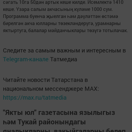
сәгать 10га 50дән артык кеше килде. Исемлектә 1410
кеше. Үзара салым акчасының күләме 1000 сум.
Программа буенча җыелган һәм дәүләттән өстәмә
бирелгән акча юлларны төзекләндерүгә, урамнарны
яктыртуга, балалар мәйданчыклары төзүгә тотылачак.
Следите за самым важным и интересным в
Telegram-канале
Татмедиа
Читайте новости Татарстана в
национальном мессенджере MАХ:
https://max.ru/tatmedia
"Якты юл" газетасына язылыгыз
һәм Тукай районындагы
яңалыкларны, вакыйгаларны белеп