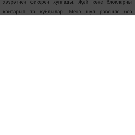
хәзрәтнең фикерен хуплады. Җәй көне блокларны
кайтарып та куйдылар. Менә шул рәвешле боз
кузгалды.
Бу изге эшне уңышлы башкарып чыгу өчен һәрвакыт
җае килеп торды. Игелекле эшнең тормышка ашуына
район газетасының тәэсире зур булды. Март аенда
«Якты юл» газетасы районда беренче тапкыр «Чәкчәк-
шоу» фестивален оештырды. Бәйгедә Игенче
авылыннан милли сыебызны пешерү остасы Гөлфирә
Шәйхразиева да катнашты. «Энергетик» мәдәният
сараенда оештырылган әлеге зур чарада Гөлфирә
ханым авылдашлары исеменнән «Авылыбызга мәчет
кирәк. Аллаһ йортын без менә шушы рәвешле күз
алдына китерәбез» дип, чәкчәктән ясалган мәчет