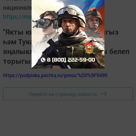
национальном мессенджере MАХ:
https://max.ru/tatmedia
"Якты юл" газетасына язылыгыз
һәм Тукай районындагы
яңалыкларны, вакыйгаларны белеп
торыгыз
https://podpiska.pochta.ru/press/%D0%9F9499
Перейти на страницу новости