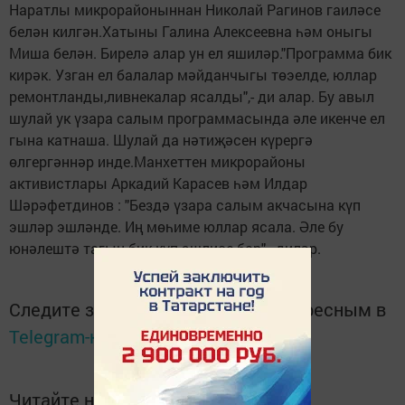
Наратлы микрорайоныннан Николай Рагинов гаиләсе
белән килгән.Хатыны Галина Алексеевна һәм оныгы
Миша белән. Бирелә алар ун ел яшиләр."Программа бик
кирәк. Узган ел балалар мәйданчыгы төэелде, юллар
ремонтланды,ливнекалар ясалды",- ди алар. Бу авыл
шулай ук үзара салым программасында әле икенче ел
гына катнаша. Шулай да нәтиҗәсен күрергә
өлгергәннәр инде.Манхеттен микрорайоны
активистлары Аркадий Карасев һәм Илдар
Шәрәфетдинов : "Бездә үзара салым акчасына күп
эшләр эшләнде. Иң мөһиме юллар ясала. Әле бу
юнәлештә тагын бик күп эшлисе бар",- диләр.
Следите за самым важным и интересным в
Telegram-канале
Татмедиа
Читайте новости Татарстана в