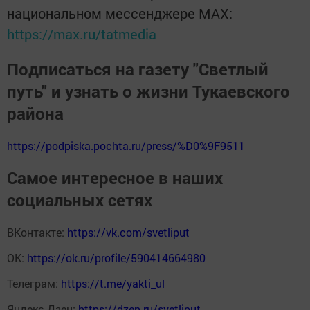
национальном мессенджере MАХ:
https://max.ru/tatmedia
Подписаться на газету "Светлый
путь" и узнать о жизни Тукаевского
района
https://podpiska.pochta.ru/press/%D0%9F9511
Самое интересное в наших
социальных сетях
ВКонтакте:
https://vk.com/svetliput
ОК:
https://ok.ru/profile/590414664980
Телеграм:
https://t.me/yakti_ul
Яндекс Дзен:
https://dzen.ru/svetliput