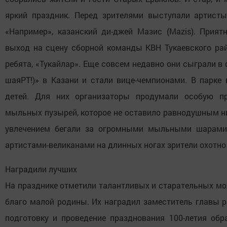
яркий праздник. Перед зрителями выступали артисты 
«Например», казанский ди-джей Мазис (Mazis). Прия
выход на сцену сборной команды КВН Тукаевского рай
ребята, «Тукайлар». Еще совсем недавно они сыграли в 
шаяРТ!)» в Казани и стали вице-чемпионами. В парке
детей. Для них организаторы продумали особую пр
мыльных пузырей, которое не оставило равнодушным ни
увлечением бегали за огромными мыльными шарами.
артистами-великанами на длинных ногах зрители охотн
Наградили лучших
На празднике отметили талантливых и старательных мо
благо малой родины. Их наградил заместитель главы р
подготовку и проведение празднования 100-летия обр