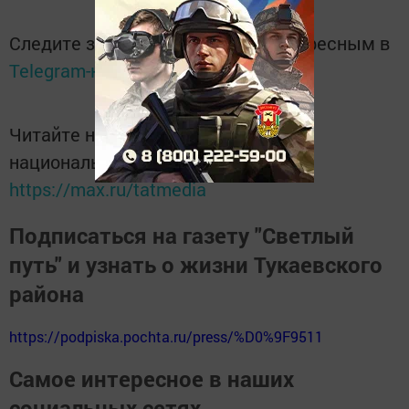
Следите за самым важным и интересным в
Telegram-канале
Татмедиа
Читайте новости Татарстана в
национальном мессенджере MАХ:
https://max.ru/tatmedia
Подписаться на газету "Светлый
путь" и узнать о жизни Тукаевского
района
https://podpiska.pochta.ru/press/%D0%9F9511
Самое интересное в наших
социальных сетях