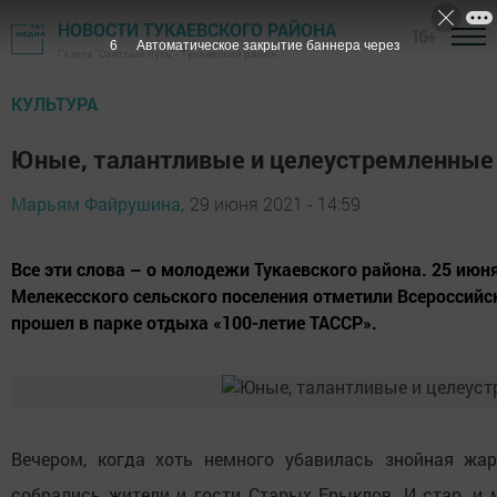
НОВОСТИ ТУКАЕВСКОГО РАЙОНА
16+
5
Автоматическое закрытие баннера через
Газета "Светлый путь" - Тукаевский район
КУЛЬТУРА
Юные, талантливые и целеустремленные
Марьям Файрушина,
29 июня 2021 - 14:59
Все эти слова – о молодежи Тукаевского района. 25 ию
Мелекесского сельского поселения отметили Всероссий
прошел в парке отдыха «100-летие ТАССР».
Вечером, когда хоть немного убавилась знойная жа
собрались жители и гости Старых Ерыклов. И стар, и