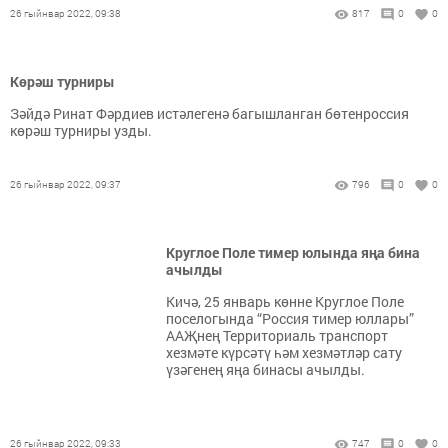
26 гыйнвар 2022, 09:38
817
0
0
Көрәш турниры
Зәйдә Ринат Фәрдиев истәлегенә багышланган бөтенроссия
көрәш турниры узды.
26 гыйнвар 2022, 09:37
796
0
0
Круглое Поле тимер юлында яңа бина
ачылды
Кичә, 25 январь көнне Круглое Поле
поселогында “Россия тимер юллары”
ААҖнең Территориаль транспорт
хезмәте күрсәтү һәм хезмәтләр сату
үзәгенең яңа бинасы ачылды.
26 гыйнвар 2022, 09:33
747
0
0