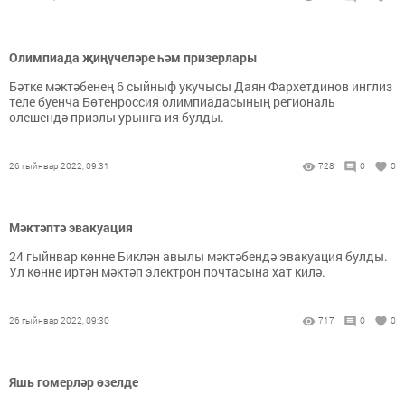
Олимпиада җиңүчеләре һәм призерлары
Бәтке мәктәбенең 6 сыйныф укучысы Даян Фархетдинов инглиз
теле буенча Бөтенроссия олимпиадасының региональ
өлешендә призлы урынга ия булды.
26 гыйнвар 2022, 09:31
728
0
0
Мәктәптә эвакуация
24 гыйнвар көнне Биклән авылы мәктәбендә эвакуация булды.
Ул көнне иртән мәктәп электрон почтасына хат килә.
26 гыйнвар 2022, 09:30
717
0
0
Яшь гомерләр өзелде