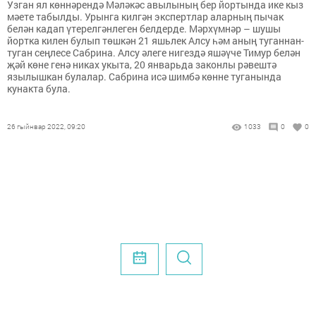
Узган ял көннәрендә Мәләкәс авылының бер йортында ике кыз
мәете табылды. Урынга килгән экспертлар аларның пычак
белән кадап үтерелгәнлеген белдерде. Мәрхүмнәр – шушы
йортка килен булып төшкән 21 яшьлек Алсу һәм аның туганнан-
туган сеңлесе Сабрина. Алсу әлеге нигездә яшәүче Тимур белән
җәй көне генә никах укыта, 20 январьда законлы рәвештә
язылышкан булалар. Сабрина исә шимбә көнне туганында
кунакта була.
26 гыйнвар 2022, 09:20
1033
0
0