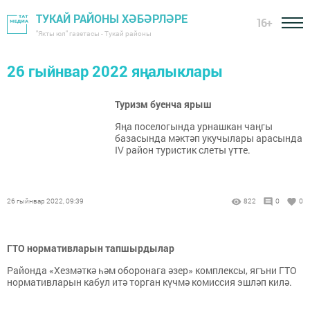
ТУКАЙ РАЙОНЫ ХӘБӘРЛӘРЕ
16+
"Якты юл" газетасы - Тукай районы
26 гыйнвар 2022 яңалыклары
Туризм буенча ярыш
Яңа поселогында урнашкан чаңгы
базасында мәктәп укучылары арасында
IV район туристик слеты үтте.
26 гыйнвар 2022, 09:39
822
0
0
ГТО нормативларын тапшырдылар
Районда «Хезмәткә һәм оборонага әзер» комплексы, ягъни ГТО
нормативларын кабул итә торган күчмә комиссия эшләп килә.