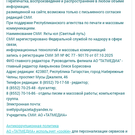
Перепечатка, воспроизведение и распространение в любом объеме
информации,
размещенной на сайте, возможна только с письменного согласия
редакций СМИ.
При поддержке Республиканского агентства по печати и массовым
коммуникациям.
Наименование СМИ: Якты юл (Светлый путь)
СМИ зарегистрировано Федеральной службой по надзору в сфере
связи,
информационных технологий и массовых коммуникаций
запись о регистрации СМИ ЭЛ № ФС 77 - 90170 от 07.10.2025
ФИО главного редактора: Руководитель филиала АО "ТАТМЕДИА" -
главный редактор Аверьянова Олеся Борисовна
Адрес редакции: 423807, Республика Татарстан, город Набережные
Челны, проспект Мусы Джалиля, 46
Телефон редакции: 8 (8552) 70-17-58 - редактор;
8 (8552) 70-25-48 - бухгалтер;
8 (8552) 70-16-86 - отделы писем и массовой работы; компьютерная
группа.
Электронная почта:
svetlyiputgazeta@yandex.ru
Учредитель СМИ: АО «ТАТМЕДИА»
Антикоррупционная политика
АО «ТАТМЕДИА» использует «cookie»
для персонализации сервисов и