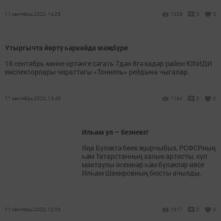
11 сентябрь 2020, 14:25
1328
0
0
Утыргычта йөртү һәркайда мәҗбүри
16 сентябрь көнне иртәнге сәгать 7дән 8гә кадәр район ЮХИДИ
инспекторлары чираттагы «Тоннель» рейдына чыгалар.
11 сентябрь 2020, 13:40
1164
0
0
Илһам ул – безнеке!
Яңа Бүләктә бөек җырчыбыз, РСФСРның
һәм Татарстанның халык артисты, күп
мактаулы исемнәр һәм бүләкләр иясе
Илһам Шакировның бюсты ачылды.
11 сентябрь 2020, 12:05
1617
0
0