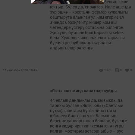
Минехановтан та әйбәтрәк белгән кеше
юктыр. Булса да, сирәктер. Илле яшендә
зур эшкә – крестьян-фермер хуҗалыгы
оештыруга алынган ул һәм егерме ел
эчендә бәрәңге игү, кишер һәм аш
чөгендере үстерү остасына әйләнгән.
Җир улы бу эшне биш бармагы кебек
белә. Хуҗалык яшелчәчелек тармагы
буенча республикада һәрвакыт
алдынгылар рәтендә.
11 сентябрь 2020, 10:45
1373
0
0
«Якты юл» миңа канатлар куйды
44 еллык данлыклы да, кызыклы да
тарихы булган «Якты юл» («Светлый
путь») газетасы бүген чираттагы
юбилеен билгеләп үтә. Басманың
беренче саннарыннан башлап, бүгенге
көнгә кадәр яраткан хезмәтенә тугры
калган мөхтәрәм ветераныбыз – рус