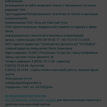
информации,
размещенной на сайте, возможна только с письменного согласия
редакций СМИ.
При поддержке Республиканского агентства по печати и массовым
коммуникациям.
Наименование СМИ: Якты юл (Светлый путь)
СМИ зарегистрировано Федеральной службой по надзору в сфере
связи,
информационных технологий и массовых коммуникаций
запись о регистрации СМИ ЭЛ № ФС 77 - 90170 от 07.10.2025
ФИО главного редактора: Руководитель филиала АО "ТАТМЕДИА" -
главный редактор Аверьянова Олеся Борисовна
Адрес редакции: 423807, Республика Татарстан, город Набережные
Челны, проспект Мусы Джалиля, 46
Телефон редакции: 8 (8552) 70-17-58 - редактор;
8 (8552) 70-25-48 - бухгалтер;
8 (8552) 70-16-86 - отделы писем и массовой работы; компьютерная
группа.
Электронная почта:
svetlyiputgazeta@yandex.ru
Учредитель СМИ: АО «ТАТМЕДИА»
Антикоррупционная политика
АО «ТАТМЕДИА» использует «cookie»
для персонализации сервисов и
удобства пользователей сайтом.