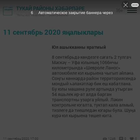
ТУКАЙ РАЙОНЫ ХӘБӘРЛӘРЕ
16+
6
Автоматическое закрытие баннера через
"Якты юл" газетасы - Тукай районы
11 сентябрь 2020 яңалыклары
Юл ашыкканны яратмый
8 сентябрьдә көндезге сәгать 2 тулгач
Мәскәү – Уфа юлының 1066нчы
километрында «Шевроле Ланос»
автомобиле юл кырыена чыгып әйләнә.
Соңгы көннәрдә район территориясендә
мондый һәлакәтләр бик еш кабатлана.
Бу юлы машина руле артында утырган
54 яшьлек ир-ат алда барган
транспортны узарга уйлый. Ләкин
контрольне югалта, туктап кала алмый,
тизлеге дә тиешледән югары була. Шуңа
күрә юл кырыена төшеп китә.
11 сентябрь 2020, 17:00
1246
0
0