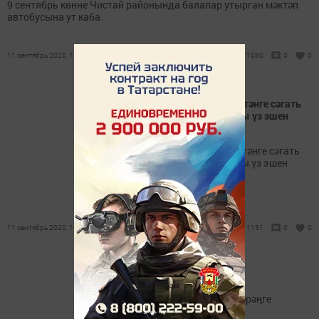
9 сентябрь көнне Чистай районында балалар утырган мәктәп
автобусына ут каба.
11 сентябрь 2020, 11:20
1080
0
0
Тукай районында бүген иртәнге сәгать
сигездә 44 сайлау участогы үз эшен
башлады
Тукай районында бүген иртәнге сәгать
сигездә 44 сайлау участогы үз эшен
башлады.
11 сентябрь 2020, 10:59
1131
0
0
Бәрәңгесе дә бәрәңгесе!..
Йодрык кадәрле, йомры бәрәңге
үстерүнең серен Минталип