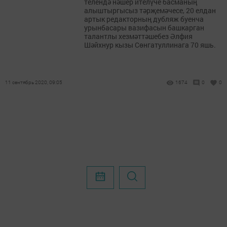
телендә нәшер ителүче басманың
алыштыргысыз тәрҗемәчесе, 20 елдан
артык редакторның дубляж буенча
урынбасары вазифасын башкарган
талантлы хезмәттәшебез Әлфия
Шәйхнур кызы Сөнгатуллинага 70 яшь.
11 сентябрь 2020, 09:05
1674
0
0