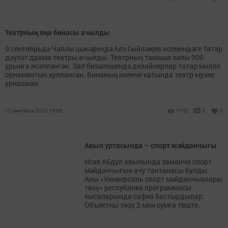
Театрның яңа бинасы ачылды
9 сентябрьдә Чаллы шәһәрендә Аяз Гыйләҗев исемендәге Татар
дәүләт драма театры ачылды. Театрның тамаша залы 300
урынга исәпләнгән. Зал бизәлешендә дизайнерлар татар милли
орнаментын кулланган. Бинаның икенче катында театр музее
урнашкан.
11 сентябрь 2020, 16:05
1102
0
0
Авыл уртасында – спорт мәйданчыгы
Иске Абдул авылында заманча спорт
мәйданчыгын ачу тантанасы булды.
Аны «Универсаль спорт мәйданчыклары
төзү» республика программасы
кысаларында сафка бастырдылар.
Объектны төзү 3 млн сумга төште.