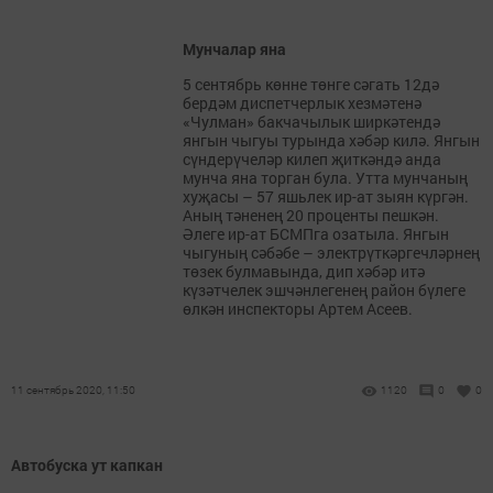
Мунчалар яна
5 сентябрь көнне төнге сәгать 12дә
бердәм диспетчерлык хезмәтенә
«Чулман» бакчачылык ширкәтендә
янгын чыгуы турында хәбәр килә. Янгын
сүндерүчеләр килеп җиткәндә анда
мунча яна торган була. Утта мунчаның
хуҗасы – 57 яшьлек ир-ат зыян күргән.
Аның тәненең 20 проценты пешкән.
Әлеге ир-ат БСМПга озатыла. Янгын
чыгуның сәбәбе – электрүткәргечләрнең
төзек булмавында, дип хәбәр итә
күзәтчелек эшчәнлегенең район бүлеге
өлкән инспекторы Артем Асеев.
11 сентябрь 2020, 11:50
1120
0
0
Автобуска ут капкан