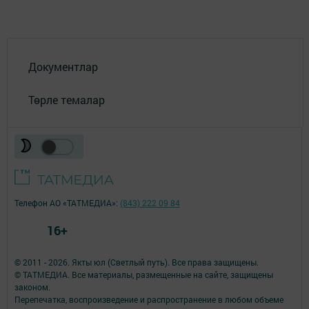
Документлар
Төрле темалар
Телефон АО «ТАТМЕДИА»:
(843) 222 09 84
16+
© 2011 - 2026. Якты юл (Светлый путь). Все права защищены.
© ТАТМЕДИА. Все материалы, размещенные на сайте, защищены
законом.
Перепечатка, воспроизведение и распространение в любом объеме