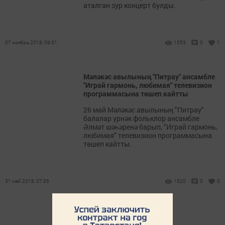
аталган зур концерт булды.
07 ноябрь 2018, 09:51
1553
0
1
Мәләкәс авылының "Питрау" ансамбле
"Играй гармонь, любимая" телевизион
программасына төшеп кайтты
26 май Мәләкәс авылының "Питрау"
балалар үрнәк фольклор ансамбле
Әлмәт шәһәренә барып, "Играй гармонь,
любимая" телевизион программасына
төшеп кайтты.
31 май 2018, 07:35
1520
0
0