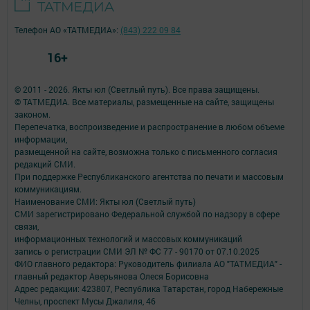
Телефон АО «ТАТМЕДИА»:
(843) 222 09 84
16+
© 2011 - 2026. Якты юл (Светлый путь). Все права защищены.
© ТАТМЕДИА. Все материалы, размещенные на сайте, защищены
законом.
Перепечатка, воспроизведение и распространение в любом объеме
информации,
размещенной на сайте, возможна только с письменного согласия
редакций СМИ.
При поддержке Республиканского агентства по печати и массовым
коммуникациям.
Наименование СМИ: Якты юл (Светлый путь)
СМИ зарегистрировано Федеральной службой по надзору в сфере
связи,
информационных технологий и массовых коммуникаций
запись о регистрации СМИ ЭЛ № ФС 77 - 90170 от 07.10.2025
ФИО главного редактора: Руководитель филиала АО "ТАТМЕДИА" -
главный редактор Аверьянова Олеся Борисовна
Адрес редакции: 423807, Республика Татарстан, город Набережные
Челны, проспект Мусы Джалиля, 46