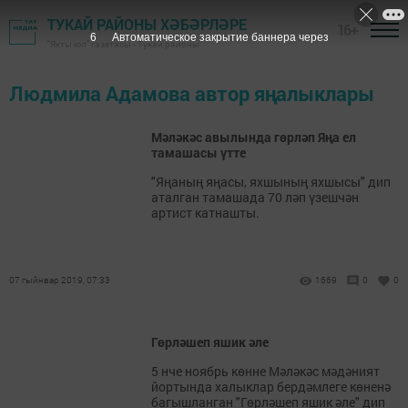
ТУКАЙ РАЙОНЫ ХӘБӘРЛӘРЕ
16+
6
Автоматическое закрытие баннера через
"Якты юл" газетасы - Тукай районы
Людмила Адамова автор яңалыклары
Мәләкәс авылында гөрләп Яңа ел
тамашасы үтте
"Яңаның яңасы, яхшының яхшысы" дип
аталган тамашада 70 ләп үзешчән
артист катнашты.
07 гыйнвар 2019, 07:33
1669
0
0
Гөрләшеп яшик әле
5 нче ноябрь көнне Мәләкәс мәдәният
йортында халыклар бердәмлеге көненә
багышланган "Гөрләшеп яшик әле" дип