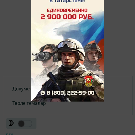
Документлар
Төрле темалар