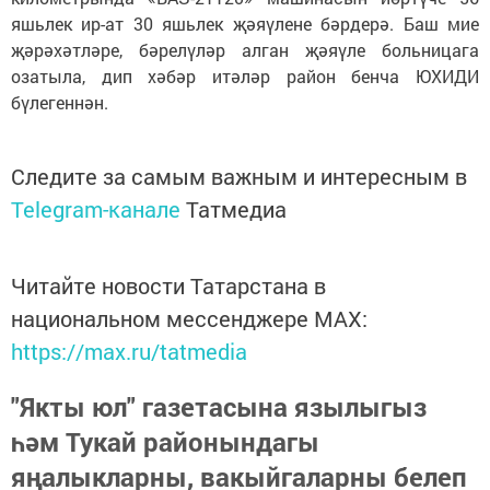
яшьлек ир-ат 30 яшьлек җәяүлене бәрдерә. Баш мие
җәрәхәтләре, бәрелүләр алган җәяүле больницага
озатыла, дип хәбәр итәләр район бенча ЮХИДИ
бүлегеннән.
Следите за самым важным и интересным в
Telegram-канале
Татмедиа
Читайте новости Татарстана в
национальном мессенджере MАХ:
https://max.ru/tatmedia
"Якты юл" газетасына язылыгыз
һәм Тукай районындагы
яңалыкларны, вакыйгаларны белеп