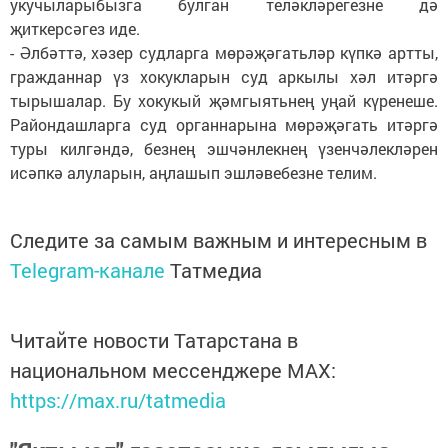
укучыларыбызга булган теләкләрегезне дә
җиткерсәгез иде.
- Әлбәттә, хәзер судларга мөрәҗәгатьләр күпкә артты,
гражданнар үз хокукларын суд аркылы хәл итәргә
тырышалар. Бу хокукый җәмгыятьнең уңай күренеше.
Райондашларга суд органнарына мөрәҗәгать итәргә
туры килгәндә, безнең эшчәнлекнең үзенчәлекләрен
исәпкә алуларын, аңлашып эшләвебезне телим.
Следите за самым важным и интересным в
Telegram-канале
Татмедиа
Читайте новости Татарстана в
национальном мессенджере MАХ:
https://max.ru/tatmedia