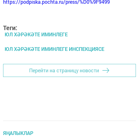
https://podpiska.pochta.ru/press/%D0%9F9499
Теги:
ЮЛ ХӘРӘКӘТЕ ИМИНЛЕГЕ
ЮЛ ХӘРӘКӘТЕ ИМИНЛЕГЕ ИНСПЕКЦИЯСЕ
Перейти на страницу новости
ЯҢАЛЫКЛАР