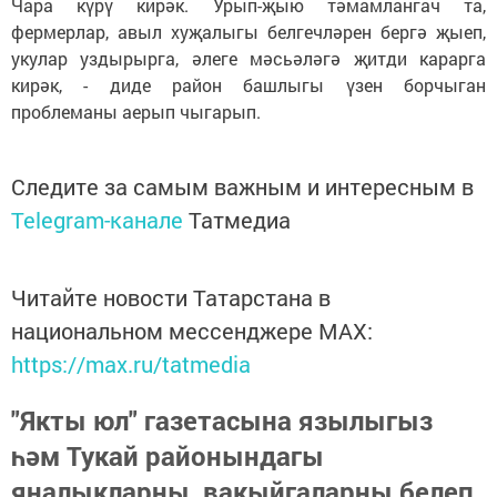
Чара күрү кирәк. Урып-җыю тәмамлангач та,
фермерлар, авыл хуҗалыгы белгечләрен бергә җыеп,
укулар уздырырга, әлеге мәсьәләгә җитди карарга
кирәк, - диде район башлыгы үзен борчыган
проблеманы аерып чыгарып.
Следите за самым важным и интересным в
Telegram-канале
Татмедиа
Читайте новости Татарстана в
национальном мессенджере MАХ:
https://max.ru/tatmedia
"Якты юл" газетасына язылыгыз
һәм Тукай районындагы
яңалыкларны, вакыйгаларны белеп