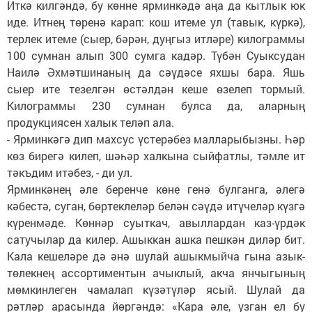
Иткә килгәндә, бу көнне ярминкәдә аңа да кытлык юк
иде. Итнең төренә карап: кош итеме ул (тавык, күркә),
терлек итеме (сыер, бәрән, дуңгыз итләре) килограммы
100 сумнан алып 300 сумга кадәр. Түбән Суыксудан
Наилә Әхмәтшинаның да сәүдәсе яхшы бара. Яшь
сыер ите тезелгән өстәлдән кеше өзелеп тормый.
Килограммы 230 сумнан булса да, аларның
продукциясен халык теләп ала.
- Ярминкәгә дип махсус үстерәбез малларыбызны. Һәр
көз бирегә килеп, шәһәр халкына сыйфатлы, тәмле ит
тәкъдим итәбез, - ди ул.
Ярминкәнең әле беренче көне генә булганга, әлегә
кәбестә, суган, бөртеклеләр белән сәүдә итүчеләр күзгә
күренмәде. Көннәр суыткач, авыллардан каз-үрдәк
сатучылар да килер. Ашыккан ашка пешкән диләр бит.
Кала кешеләре дә әнә шулай ашыкмыйча гына азык-
төлекнең ассортиментын ачыклый, акча янчыгының
мөмкинлеген чамалап күзәтүләр ясый. Шулай да
рәтләр арасында йөргәндә: «Кара әле, узган ел бу