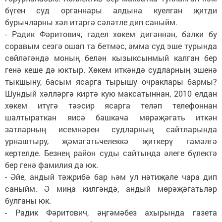
бүген суд органнары алдына куелган җитди
бурычларны хәл итәргә сәләтле дип саныйм.
- Радик Фәритович, гадел хөкем дигәннән, бәлки бу
соравым сезгә ошап та бетмәс, әмма суд эше турында
сөйләгәндә моның белән кызыксынмый калган бер
генә кеше дә юктыр. Хөкем иткәндә судларның эшенә
тыкшыну, басым ясарга тырышу очраклары бармы?
Шундый хәлләргә киртә кую максатыннан, 2010 елдан
хөкем итүгә тәэсир ясарга теләп телефоннан
шалтыраткан яисә башкача мөрәҗәгать иткән
затларның исемнәрен судларның сайтларында
урнаштыру, җәмәгатьчелеккә җиткерү гамәлгә
кертелде. Безнең район суды сайтында әлеге бүлектә
бер генә фамилия дә юк.
- Әйе, андый тәҗрибә бар һәм ул нәтиҗәле чара дип
саныйм. Ә миңа килгәндә, андый мөрәҗәгатьләр
булганы юк.
- Радик Фәритович, әңгәмәбез ахырында газета