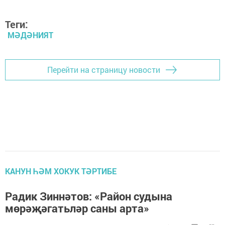
Теги:
МӘДӘНИЯТ
Перейти на страницу новости
КАНУН ҺӘМ ХОКУК ТӘРТИБЕ
Радик Зиннәтов: «Район судына
мөрәҗәгатьләр саны арта»