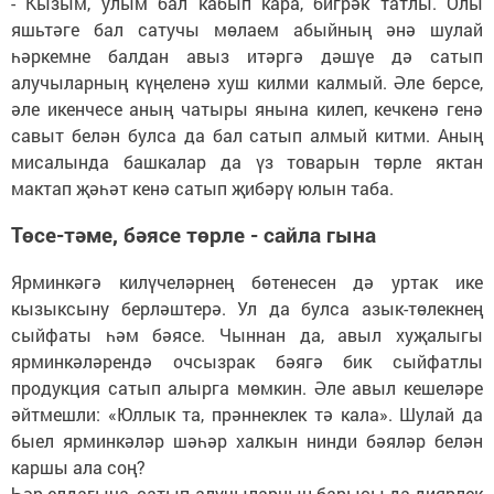
- Кызым, улым бал кабып кара, бигрәк татлы. Олы
яшьтәге бал сатучы мөлаем абыйның әнә шулай
һәркемне балдан авыз итәргә дәшүе дә сатып
алучыларның күңеленә хуш килми калмый. Әле берсе,
әле икенчесе аның чатыры янына килеп, кечкенә генә
савыт белән булса да бал сатып алмый китми. Аның
мисалында башкалар да үз товарын төрле яктан
мактап җәһәт кенә сатып җибәрү юлын таба.
Төсе-тәме, бәясе төрле - сайла гына
Ярминкәгә килүчеләрнең бөтенесен дә уртак ике
кызыксыну берләштерә. Ул да булса азык-төлекнең
сыйфаты һәм бәясе. Чыннан да, авыл хуҗалыгы
ярминкәләрендә очсызрак бәягә бик сыйфатлы
продукция сатып алырга мөмкин. Әле авыл кешеләре
әйтмешли: «Юллык та, прәннеклек тә кала». Шулай да
быел ярминкәләр шәһәр халкын нинди бәяләр белән
каршы ала соң?
Һәр елдагыча, сатып алучыларның барысы да диярлек