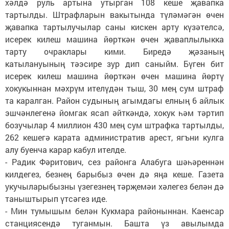
хәлдә руль артына утырган 108 кеше җавапка
тартылды. Штрафларын вакытында түләмәгән өчен
җавапка тартылучылар саны кискен арту күзәтелсә,
исерек килеш машина йөрткән өчен җаваплылыкка
тарту очраклары кими. Биредә җәзаның
катылануының тәэсире зур дип саныйм. Бүген бит
исерек килеш машина йөрткән өчен машина йөртү
хокукыннан мәхрүм ителүдән тыш, 30 мең сум штраф
та каралган. Район судының агымдагы елның 6 айлык
эшчәнлегенә йомгак ясап әйткәндә, хокук һәм тәртип
бозучылар 4 миллион 430 мең сум штрафка тартылды,
262 кешегә карата административ арест, ягъни кулга
алу буенча карар кабул ителде.
- Радик Фәритович, сез районга Алабуга шәһәреннән
килдегез, безнең барыбыз өчен дә яңа кеше. Газета
укучыларыбызны үзегезнең тәрҗемәи хәлегез белән дә
таныштырып үтсәгез иде.
- Мин тумышым белән Кукмара районыннан. Каенсар
станциясендә туганмын. Башта үз авылымда