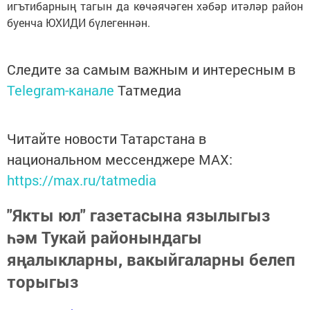
игътибарның тагын да көчәячәген хәбәр итәләр район
буенча ЮХИДИ бүлегеннән.
Следите за самым важным и интересным в
Telegram-канале
Татмедиа
Читайте новости Татарстана в
национальном мессенджере MАХ:
https://max.ru/tatmedia
"Якты юл" газетасына язылыгыз
һәм Тукай районындагы
яңалыкларны, вакыйгаларны белеп
торыгыз