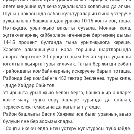
әлеге киңәшне күп кенә хуҗалыклар колагына да элми.
Шуның аркасында сабан культураларын гына үстерүче
хуҗалыклар башкалардан уракка 10-15 көнгә соң төшә.
Нәтиҗәдә, урып-җыю вакыты сузыла. Моннан кала,
җитәкчеләрнең кайберләре игеннәрне бөртекнең дымы
14-15 процент булганда гына урып-җыюга керешә.
Хәзерге алмашынучан һава торышы шартларында
аларга бөртекне 30 процент дым белән ярты уңышны
югалтып җыярга туры киләчәк. Тагын бер җитди сәбәп
- райондагы комбайннарның искерүенә барып тоташа.
Районда бер комбайнга 452 гектар йөкләнеш туры килә,
- диде Хәйдәр Сабитов.
Утырышта урып-җыю белән бергә, башка кыр эшләре:
көзге чәчү, туңга сөрү эшләре турында да сөйләп,
терлекчелек темасына да кагылып үтелде.
Район башлыгы Васил Хаҗиев исә быел уракның авыр
булуын янә бер ассызыклады.
- Соңгы ике-өч елда иген үстерү культурасы түбәнәйде.