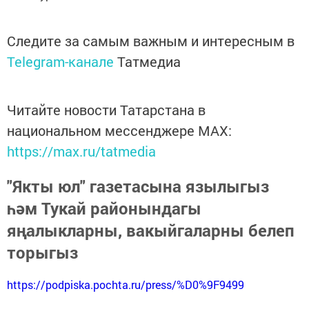
Следите за самым важным и интересным в
Telegram-канале
Татмедиа
Читайте новости Татарстана в
национальном мессенджере MАХ:
https://max.ru/tatmedia
"Якты юл" газетасына язылыгыз
һәм Тукай районындагы
яңалыкларны, вакыйгаларны белеп
торыгыз
https://podpiska.pochta.ru/press/%D0%9F9499