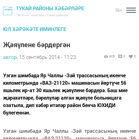
ТУКАЙ РАЙОНЫ ХӘБӘРЛӘРЕ
16+
"Якты юл" газетасы - Тукай районы
ЮЛ ХӘРӘКӘТЕ ИМИНЛЕГЕ
Җәяүлене бәрдергән
автор,
15 сентябрь 2014 - 11:23
905
0
0
Узган шимбәдә Яр Чаллы -Зәй трассасының икенче
километрында «ВАЗ-21120» машинасын йөртүче 56
яшьлек ир-ат 30 яшьлек җәяүлене бәрдерә. Баш мие
җәрәхәтләре, бәрелүләр алган җәяүле больницага
озатыла, дип хәбәр итәләр район бенча ЮХИДИ
бүлегеннән.
Узган шимбәдә Яр Чаллы -Зәй трассасының икенче
километрында «ВАЗ-21120» машинасын йөртүче 56