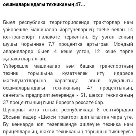
оешмаларындагы техниканың 47...
Быел республика территориясендә тракторлар һәм
үзйөрешле машиналар йөртүчеләрнең гаебе белән 14
юл-транспорт һәлакәте теркәлгән. Бу узган елның
шушы чорыннан 7,7 процентка артыграк. Мондый
аварияләрдә быел 4 кеше үлгән, 12 кеше төрле
җәрәхәтләр алган.
Үзйөрешле машиналар һәм башка транспортның
техник торышына күзәтчелек итү идарәсе
мәгълүматларына караганда, авыл хуҗалыгы
оешмаларындагы техниканың 47 процентының,
сәнәгать предприятиеләрендә - 51, шәхси техниканың
37 процентының гына йөрергә рөхсәте бар.
Шуларны истә тотып, республикада 8 сентябрьдән
26сына кадәр «Шәхси трактор» дип аталган чара үтә.
Бу көннәрдә юл төзелешендә эшләүче техника һәм
прицепларның, шәхси техниканың торышын тикшерүгә