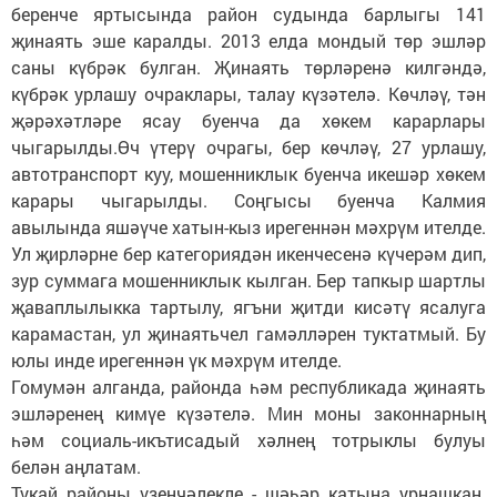
беренче яртысында район судында барлыгы 141
җинаять эше каралды. 2013 елда мондый төр эшләр
саны күбрәк булган. Җинаять төрләренә килгәндә,
күбрәк урлашу очраклары, талау күзәтелә. Көчләү, тән
җәрәхәтләре ясау буенча да хөкем карарлары
чыгарылды.Өч үтерү очрагы, бер көчләү, 27 урлашу,
автотранспорт куу, мошенниклык буенча икешәр хөкем
карары чыгарылды. Соңгысы буенча Калмия
авылында яшәүче хатын-кыз ирегеннән мәхрүм ителде.
Ул җирләрне бер категориядән икенчесенә күчерәм дип,
зур суммага мошенниклык кылган. Бер тапкыр шартлы
җаваплылыкка тартылу, ягъни җитди кисәтү ясалуга
карамастан, ул җинаятьчел гамәлләрен туктатмый. Бу
юлы инде ирегеннән үк мәхрүм ителде.
Гомумән алганда, районда һәм республикада җинаять
эшләренең кимүе күзәтелә. Мин моны законнарның
һәм социаль-икътисадый хәлнең тотрыклы булуы
белән аңлатам.
Тукай районы үзенчәлекле - шәһәр катына урнашкан.