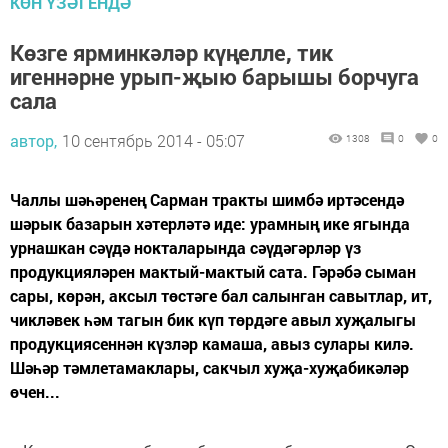
КӨН ҮЗӘГЕНДӘ
Көзге ярминкәләр күңелле, тик
игеннәрне урып-җыю барышы борчуга
сала
автор,
10 сентябрь 2014 - 05:07
1308
0
0
Чаллы шәһәренең Сарман тракты шимбә иртәсендә
шәрык базарын хәтерләтә иде: урамның ике ягында
урнашкан сәүдә нокталарында сәүдәгәрләр үз
продукцияләрен мактый-мактый сата. Гәрәбә сыман
сары, көрән, аксыл төстәге бал салынган савытлар, ит,
чикләвек һәм тагын бик күп төрдәге авыл хуҗалыгы
продукциясеннән күзләр камаша, авыз сулары килә.
Шәһәр тәмлетамаклары, сакчыл хуҗа-хуҗабикәләр
өчен...