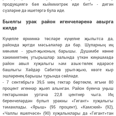
продукциягә бәя кыйммәтрәк иде бит!» - дигән
сүзләрне дә ишетергә була иде.
Быелгы урак район игенчеләренә авырга
килде
Күңелле ярминкә төсләре күңелне җылытса да,
районда җитди мәсьәләләр дә бар. Шуларның иң
мөһиме - урып-җыюның барышы. Дүшәмбе көнне
хакимиятнең утырышлар залында үткән киңәшмәдә
район авыл хуҗалыгы һәм азык-төлек идарәсе
башлыгы Хәйдәр Сабитов урып-җыю, көзге кыр
эшләренең барышы турында сөйләде.
- 7 сентябрьгә 39,5 мең гектар бөртекле, ягъни 80
процент игеннәр җыеп алынган. Район буенча уңыш
гектарыннан уртача 22,8 центнер чыга. Иң
беренчеләрдән булып уракны «Гигант» хуҗалыгы
тәмамлады. «Ярыш» (95 процент), «Камский» (92),
«Чаллы яшелчәсе» (90) хуҗалыклары да «Гигант»тан