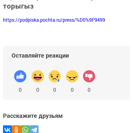
торыгыз
https://podpiska.pochta.ru/press/%D0%9F9499
Оставляйте реакции
0
0
0
0
0
Расскажите друзьям