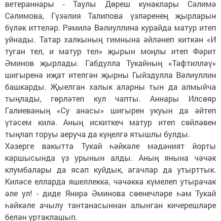
ветераннары - Таулы Дөреш кунаклары Сәлимә
Сәлимова, Гүзәлия Талипова үзләренең җырларын
бүләк иттеләр. Рәмилә Вәлиуллина курайда матур итеп
уйнады. Татар халкының гимнына әйләнеп киткән «И
туган тел, и матур тел» җырын моңлы итеп Фәрит
Әминов җырлады. Габдулла Тукайның «Тәфтилләү»
шигыренә иҗат ителгән җырны Гыйздулла Вәлиуллин
башкарды. Җыелган халык аларны тын да алмыйча
тыңлады, гөрләтеп кул чапты. Аннары Илсөяр
Галиеваның «Су анасы» шигырен укуын да әйтеп
үтәсем килә. Аның искиткеч матур итеп сөйләвен
тыңлап торуы аеруча да күңелгә ятышлы булды.
Хәзерге вакытта Тукай һәйкәле мәдәният йорты
каршысында үз урынын алды. Аның янына чәчәк
клумбалары да ясап куйдык, агачлар да утырттык.
Киләсе елларда яшеллеккә, чәчәккә күмелеп утырачак
әле ул! - диде Янирә Әминова сөенечләре һәм Тукай
һәйкәле ачылу тантанасыннан алынган кичерешләре
белән уртаклашып.