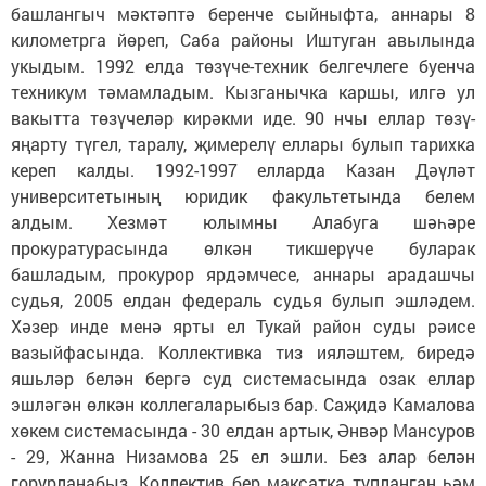
башлангыч мәктәптә беренче сыйныфта, аннары 8
километрга йөреп, Саба районы Иштуган авылында
укыдым. 1992 елда төзүче-техник белгечлеге буенча
техникум тәмамладым. Кызганычка каршы, илгә ул
вакытта төзүчеләр кирәкми иде. 90 нчы еллар төзү-
яңарту түгел, таралу, җимерелү еллары булып тарихка
кереп калды. 1992-1997 елларда Казан Дәүләт
университетының юридик факультетында белем
алдым. Хезмәт юлымны Алабуга шәһәре
прокуратурасында өлкән тикшерүче буларак
башладым, прокурор ярдәмчесе, аннары арадашчы
судья, 2005 елдан федераль судья булып эшләдем.
Хәзер инде менә ярты ел Тукай район суды рәисе
вазыйфасында. Коллективка тиз ияләштем, биредә
яшьләр белән бергә суд системасында озак еллар
эшләгән өлкән коллегаларыбыз бар. Саҗидә Камалова
хөкем системасында - 30 елдан артык, Әнвәр Мансуров
- 29, Жанна Низамова 25 ел эшли. Без алар белән
горурланабыз. Коллектив бер максатка тупланган һәм