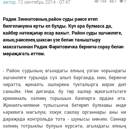
автор,
12 сентябрь 2014 - 07:47
1389
0
0
Радик Зиннәтовның район суды рәисе итеп
билгеләнүенә ярты ел булды. Күп ара булмаса да,
кайбер нәтиҗәләр ясар вакыт. Район суды эшчәнлеге,
аның рәисенең шәхсән үзе белән таныштыру
максатыннан Радик Фәритовичка берничә сорау белән
мөрәҗәгать иттем.
- Район судының агымдагы елның узган чорындагы
эшчәнлеге турында сүз алып барганда, мин, беренче
чиратта, җинаять эшләренә тукталырга кирәк дип
саныйм. Ник дигәндә, бу төр эшләр җәмгыятьтәге
криминаль хәлнең торышын бәяләргә ярдәм итә.
Җинаятьчелекне тулысынча бетереп булмавы инде
һәркемгә мәгълүм, хокук саклау органнары аны ни
дәрәҗәдә контрольдә тота - шунысы мөһим. Саннар
хәлнең тотрыклы булуын күрсәтә, агымдагы елның