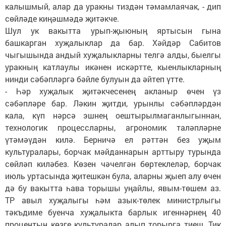
калышмый, алар да уракны тиздән тәмамлаячак, - дип
сөйләде киңәшмәдә җитәкче.
Шул ук вакытта урып-җыюның яртысын гына
башкарган хуҗалыклар да бар. Хәйдәр Сабитов
чыгышында андый хуҗалыкларны телгә алды, быелгы
уракның катлаулы икәнен искәртте, кыенлыкларның
нинди сәбәпләргә бәйле булуын да әйтеп үтте.
- Һәр хуҗалык җитәкчесенең акланыр өчен үз
сәбәпләре бар. Ләкин җитди, урынлы сәбәпләрдән
кала, күп нәрсә эшнең оештырылмаганлыгыннан,
технологик процессларны, агрономик таләпләрне
үтәмәүдән килә. Берничә ел рәттән без уҗым
культуралары, борчак мәйданнарын арттыру турында
сөйләп киләбез. Көзен чәчелгән бөртеклеләр, борчак
июль уртасында җитешкән була, аларны җыеп алу өчен
дә бу вакытта һава торышы уңайлы, явым-төшем аз.
ТР авыл хуҗалыгы һәм азык-төлек министрлыгы
тәкъдиме буенча хуҗалыкта барлык игеннәрнең 40
процентын көзге культуралар алып торырга тиеш. Тик