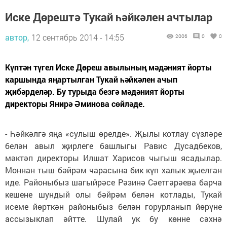
Иске Дөрештә Тукай һәйкәлен ачтылар
автор,
12 сентябрь 2014 - 14:55
2006
0
0
Күптән түгел Иске Дөреш авылының мәдәният йорты
каршында яңартылган Тукай һәйкәлен ачып
җибәрделәр. Бу турыда безгә мәдәният йорты
директоры Янирә Әминова сөйләде.
- Һәйкәлгә яңа «сулыш өрелде». Җылы котлау сүзләре
белән авыл җирлеге башлыгы Равис Дусадбеков,
мәктәп директоры Илшат Харисов чыгыш ясадылар.
Моннан тыш бәйрәм чарасына бик күп халык җыелган
иде. Районыбыз шагыйрәсе Рәзинә Сәетгәрәева барча
кешене шундый олы бәйрәм белән котлады, Тукай
исеме йөрткән районыбыз белән горурланып йөрүне
ассызыклап әйтте. Шулай ук бу көнне сәхнә