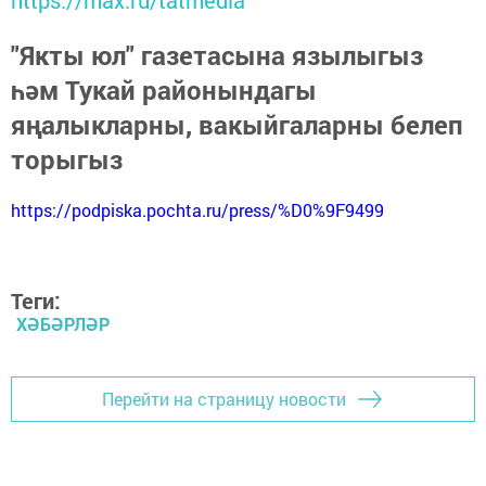
"Якты юл" газетасына язылыгыз
һәм Тукай районындагы
яңалыкларны, вакыйгаларны белеп
торыгыз
https://podpiska.pochta.ru/press/%D0%9F9499
Теги:
ХӘБӘРЛӘР
Перейти на страницу новости