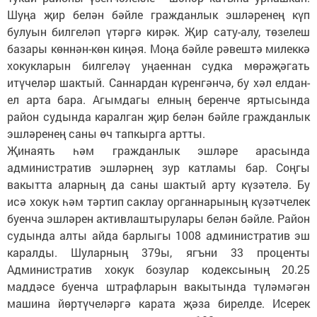
Шуңа җир белән бәйле гражданлык эшләренең күп
булуын билгеләп үтәргә кирәк. Җир сату-алу, төзелеш
базары көннән-көн киңәя. Моңа бәйле рәвештә милеккә
хокукларын билгеләү уңаеннан судка мөрәҗәгать
итүчеләр шактый. Саннардан күренгәнчә, бу хәл елдан-
ел арта бара. Агымдагы елның беренче яртысында
район судында каралган җир белән бәйле гражданлык
эшләренең саны өч тапкырга артты.
Җинаять һәм гражданлык эшләре арасында
административ эшләрнең зур катламы бар. Соңгы
вакытта аларның да саны шактый арту күзәтелә. Бу
исә хокук һәм тәртип саклау органнарының күзәтчелек
буенча эшләрен активлаштырулары белән бәйле. Район
судында алты айда барлыгы 1008 административ эш
каралды. Шуларның 379ы, ягъни 33 проценты
Административ хокук бозулар кодексының 20.25
маддәсе буенча штрафларын вакытында түләмәгән
машина йөртүчеләргә карата җәза бирелде. Исерек