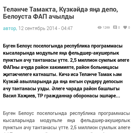
Теләнче Тамакта, Күзкәйдә яңа депо,
Белоуста ФАП ачылды
автор,
12 сентябрь 2014 - 04:47
1269
0
0
Бүген Белоус поселогында республика программасы
кысаларында модульле яңа фельдшер-акушерлык
пунктын ачу тантанасы үтте. 2,5 миллион сумлык әлеге
ФАПны ачуда район хакимияте, район больницасы
җитәкчелеге катнашты. Кичә исә Теләнче Тамак һәм
Күзкәй авылларында да яңа янгын сүндерү депосын
ачу тантанасы узды. Әлеге чарада район башлыгы
Васил Хаҗиев, ТР гражданнар оборонасы эшләре...
Бүген Белоус поселогында республика программасы
кысаларында модульле яңа фельдшер-акушерлык
пунктын ачу тантанасы үтте. 2,5 миллион сумлык әлеге