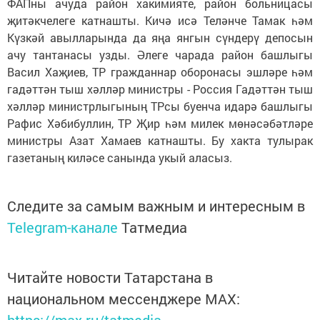
ФАПны ачуда район хакимияте, район больницасы
җитәкчелеге катнашты. Кичә исә Теләнче Тамак һәм
Күзкәй авылларында да яңа янгын сүндерү депосын
ачу тантанасы узды. Әлеге чарада район башлыгы
Васил Хаҗиев, ТР гражданнар оборонасы эшләре һәм
гадәттән тыш хәлләр министры - Россия Гадәттән тыш
хәлләр министрлыгының ТРсы буенча идарә башлыгы
Рафис Хәбибуллин, ТР Җир һәм милек мөнәсәбәтләре
министры Азат Хамаев катнашты. Бу хакта тулырак
газетаның киләсе санында укый аласыз.
Следите за самым важным и интересным в
Telegram-канале
Татмедиа
Читайте новости Татарстана в
национальном мессенджере MАХ:
https://max.ru/tatmedia