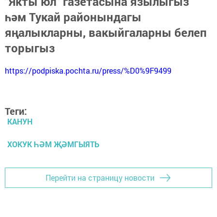
"Якты юл" газетасына язылыгыз
һәм Тукай районындагы
яңалыкларны, вакыйгаларны белеп
торыгыз
https://podpiska.pochta.ru/press/%D0%9F9499
Теги:
КАНУН
ХОКУК ҺӘМ ҖӘМГЫЯТЬ
Перейти на страницу новости