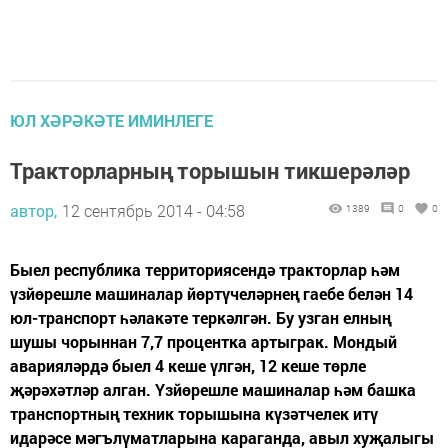
ЮЛ ХӘРӘКӘТЕ ИМИНЛЕГЕ
Тракторларның торышын тикшерәләр
автор,
12 сентябрь 2014 - 04:58
1389
0
0
Быел республика территориясендә тракторлар һәм
үзйөрешле машиналар йөртүчеләрнең гаебе белән 14
юл-транспорт һәлакәте теркәлгән. Бу узган елның
шушы чорыннан 7,7 процентка артыграк. Мондый
аварияләрдә быел 4 кеше үлгән, 12 кеше төрле
җәрәхәтләр алган. Үзйөрешле машиналар һәм башка
транспортның техник торышына күзәтчелек итү
идарәсе мәгълүматларына караганда, авыл хуҗалыгы