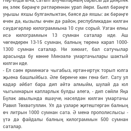
иң элек бәрәңге рәтләреннән урап йөри. Быел бәрәңге
уңышы яхшы булганлыктан, бәясе дә яхшы: ак бәрәңге
өчен дә, кызылы өчен дә район, республикадан килгән
сәүдәгәрләр килограммына 10 сум сорый. Узган елны
исә килограммын 13 сумнан саталар иде. Аш
чөгендерен 13-15 сумнан, балның төренә карап 1000-
1300 сумнан саталар. Ни хикмәт, бал сатучылар
арасында бу көнне Минзәлә умартачылары шактый
килгән иде.
- Ел саен ярминкәгә чыгабыз, иртән-иртүк торып юлга
җыена башлыйбыз. Әле беренче көн генә бит. Сату ул
кадәр әйбәт бара дип әйтә алмыйм, шулай да юл
чыгымнарын капларлык булды әлегә, - дип сөйли Яңа
Бүләк авылында яшәүче, нәселдән килгән умартачы
Равил Төхвәтуллин. Ул да үзләре җитештергән балның
өч литрын 1000 сумнан сата. Ә менә прополислысы -
үтә дә файдалы балның килограммын 500 сумнан
саталар.