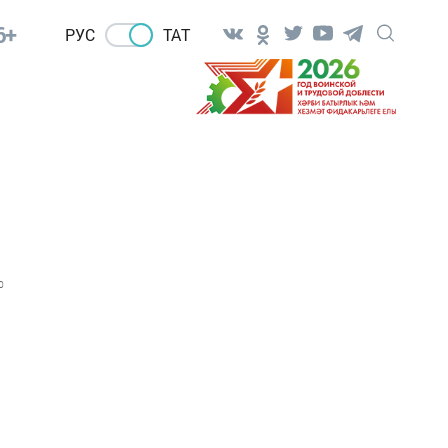
6+
РУС
ТАТ
0