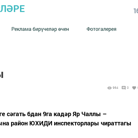
РЛӘРЕ
1
Реклама бирүчеләр өчен
Фотогалерея
ы
964
0
ге сәгать 6дан 9га кадәр Яр Чаллы –
ына район ЮХИДИ инспекторлары чираттагы