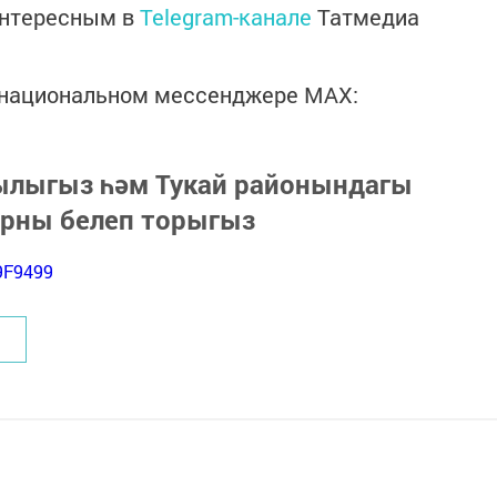
интересным в
Telegram-канале
Татмедиа
в национальном мессенджере MАХ:
зылыгыз һәм Тукай районындагы
арны белеп торыгыз
9F9499