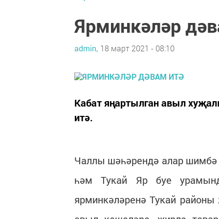
Ярминкәләр дәв
admin,
18 март 2021 - 08:10
Кабат яңартылган авыл хуҗал
итә.
Чаллы шәһәрендә алар шимбә
һәм Тукай Яр буе урамынд
ярминкәләренә Тукай районы
авыл кешеләре, җирле товар