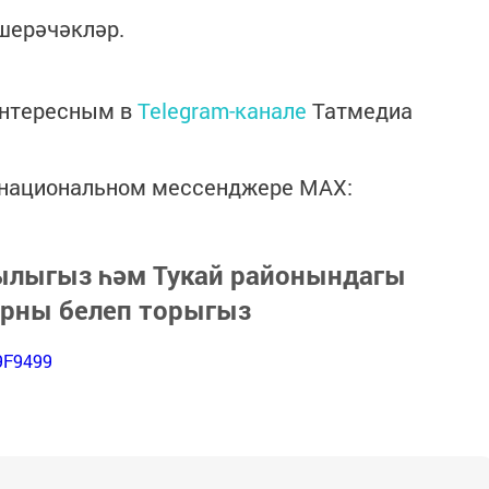
шерәчәкләр.
интересным в
Telegram-канале
Татмедиа
в национальном мессенджере MАХ:
зылыгыз һәм Тукай районындагы
арны белеп торыгыз
9F9499