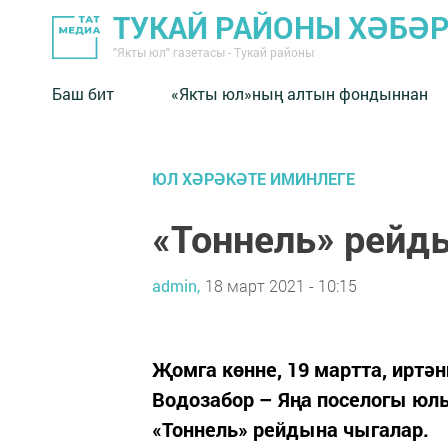
ТУКАЙ РАЙОНЫ ХӘБӘ
"Якты юл" газетасы - Тукай районы
Баш бит
«Якты юл»ның алтын фондыннан
ЮЛ ХӘРӘКӘТЕ ИМИНЛЕГЕ
«Тоннель» рейд
admin,
18 март 2021 - 10:15
Җомга көнне, 19 мартта, иртән
Водозабор – Яңа поселогы юл
«Тоннель» рейдына чыгалар.