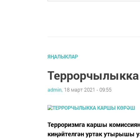
ЯҢАЛЫКЛАР
Террорчылыкка
admin,
18 март 2021 - 09:55
Терроризмга каршы комиссиян
киңәйтелгән уртак утырышы 