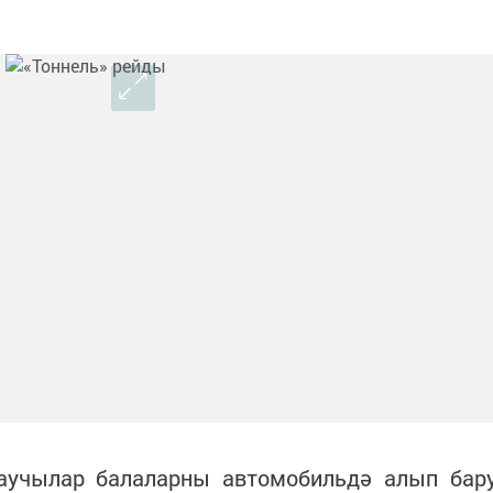
аучылар балаларны автомобильдә алып бар