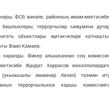
нары, ФСБ вәкиле, районның имам-мөхтәсибе
 башлыклары, террорчылар һөҗүменә дуча
нәгать объектлары җитәкчеләре катнашты
ыгы Фаил Камаев.
ә каралды. Фикер алышканнан соң комисси
өхтәсибе Җәүдәт Харрасов мәхәлләләрдәг
н (укымышлы имамнар белән) тәэмин ит
анын террорчылыкка каршы комиссияг