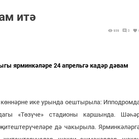
ам итә
939
0
ыгы ярминкәләре 24 апрельгә кадәр дәвам
 көннәрне ике урында оештырыла: Ипподромд
агы «Төзүче» стадионы каршында. Шәһә
 җитештерүчеләре дә чакырыла. Ярминкәләрг
 җитештерүчеләр, шәхси эшмәкәрләр, шәхс