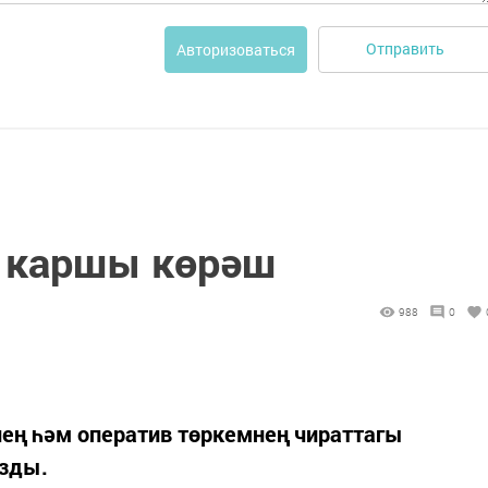
Отправить
Авторизоваться
 каршы көрәш
988
0
ең һәм оператив төркемнең чираттагы
узды.