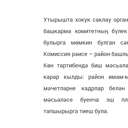
Утырышта хокук саклау орган
башкарма комитетның бүлек
булырга мөмкин булган сә
Комиссия рәисе – район башл
Көн тәртибендә биш мәсьәл
карар кылды: район имам-м
мәчетләрне кадрлар белә
мәсьәләсе буенча эш пл
тапшырырга тиеш була.