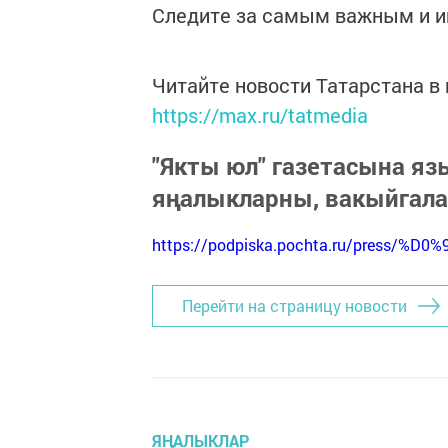
Следите за самым важным и 
Читайте новости Татарстана 
https://max.ru/tatmedia
"Якты юл" газетасына я
яңалыкларны, вакыйгал
https://podpiska.pochta.ru/press/%D0%
Перейти на страницу новости
ЯҢАЛЫКЛАР