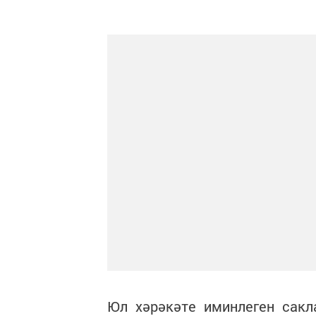
Юл хәрәкәте иминлеген сакл