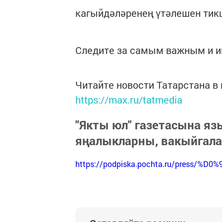
кагыйдәләренең үтәлешен тик
Следите за самым важным и 
Читайте новости Татарстана 
https://max.ru/tatmedia
"Якты юл" газетасына я
яңалыкларны, вакыйгал
https://podpiska.pochta.ru/press/%D0%