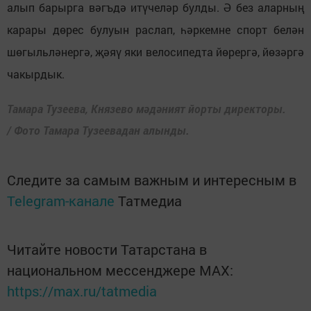
алып барырга вәгъдә итүчеләр булды. Ә без аларның
карары дөрес булуын раслап, һәркемне спорт белән
шөгыльләнергә, җәяү яки велосипедта йөрергә, йөзәргә
чакырдык.
Тамара Тузеева, Князево мәдәният йорты директоры.
/ Фото Тамара Тузеевадан алынды.
Следите за самым важным и интересным в
Telegram-канале
Татмедиа
Читайте новости Татарстана в
национальном мессенджере MАХ:
https://max.ru/tatmedia