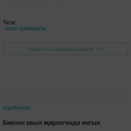
Теги:
ТАТАР ӘЛИФБАСЫ
Перейти на страницу новости
ЯҢАЛЫКЛАР
Биклән авыл җирлегендә янгын