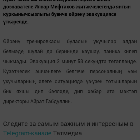
дознавателе Илнар Мифтахов җитәкчелегендә янгын
куркынычсызлыгы буенча өйрәнү эвакуациясе
үткәрелде.
Өйрәнү тренировкасы буласын укучылар алдан
белмәде, шулай да бернинди каушау, паника килеп
чыкмады. Эвакуация 2 минут 58 секундта төгәлләнде.
Күзәтчелек эшчәнлеге белгече персоналның һәм
укучыларның әлеге ситуациядә үз-үзен тотышларын
бик яхшы дип бәяләде, дип хәбәр итә мәктәп
директоры Айрат Габдуллин.
Следите за самым важным и интересным в
Telegram-канале
Татмедиа