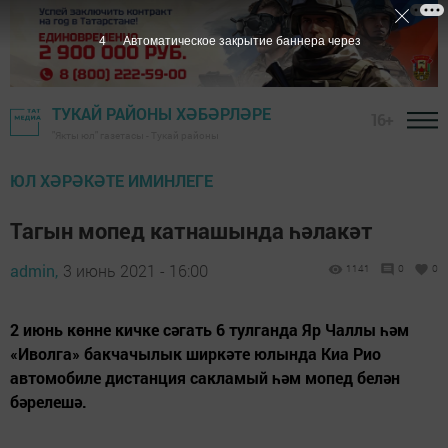
2
Автоматическое закрытие баннера через
ТУКАЙ РАЙОНЫ ХӘБӘРЛӘРЕ
16+
"Якты юл" газетасы - Тукай районы
ЮЛ ХӘРӘКӘТЕ ИМИНЛЕГЕ
Тагын мопед катнашында һәлакәт
admin,
3 июнь 2021 - 16:00
1141
0
0
2 июнь көнне кичке сәгать 6 тулганда Яр Чаллы һәм
«Иволга» бакчачылык ширкәте юлында Киа Рио
автомобиле дистанция сакламый һәм мопед белән
бәрелешә.