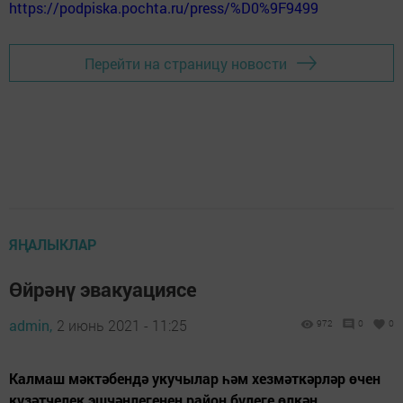
https://podpiska.pochta.ru/press/%D0%9F9499
Перейти на страницу новости
ЯҢАЛЫКЛАР
Өйрәнү эвакуациясе
admin,
2 июнь 2021 - 11:25
972
0
0
Калмаш мәктәбендә укучылар һәм хезмәткәрләр өчен
күзәтчелек эшчәнлегенең район бүлеге өлкән