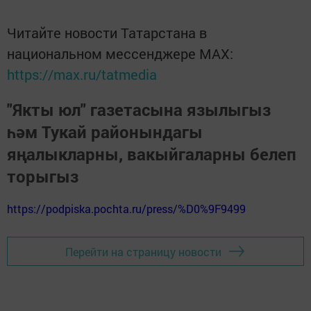
Читайте новости Татарстана в
национальном мессенджере MАХ:
https://max.ru/tatmedia
"Якты юл" газетасына язылыгыз
һәм Тукай районындагы
яңалыкларны, вакыйгаларны белеп
торыгыз
https://podpiska.pochta.ru/press/%D0%9F9499
Перейти на страницу новости