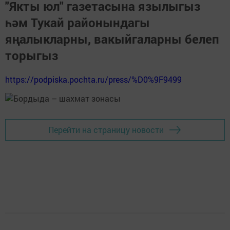
"Якты юл" газетасына язылыгыз
һәм Тукай районындагы
яңалыкларны, вакыйгаларны белеп
торыгыз
https://podpiska.pochta.ru/press/%D0%9F9499
Перейти на страницу новости