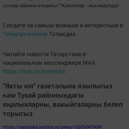
сүзләр өйрәнә алырмы? Җаваплар - яңа видеода!
Следите за самым важным и интересным в
Telegram-канале
Татмедиа
Читайте новости Татарстана в
национальном мессенджере MАХ:
https://max.ru/tatmedia
"Якты юл" газетасына язылыгыз
һәм Тукай районындагы
яңалыкларны, вакыйгаларны белеп
торыгыз
https://podpiska.pochta.ru/press/%D0%9F9499