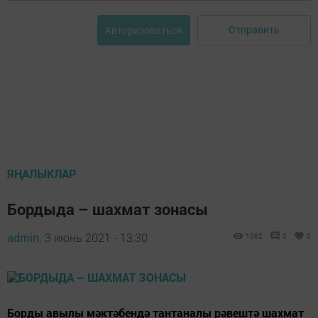
Отправить
Авторизоваться
ЯҢАЛЫКЛАР
Бордыда – шахмат зонасы
admin,
3 июнь 2021 - 13:30
1262
0
0
Борды авылы мәктәбендә тантаналы рәвештә шахмат