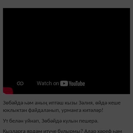
Зөбәйдә һәм аның иптәш кызы Зәлия, өйдә кеше
юклыктан файдаланып, урманга китәләр!
Ут белән уйнап, Зөбәйдә кулын пешерә.
Кызларга ярдәм итүче булырмы? Алар хәреф һәм