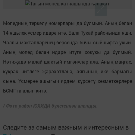
Мопедның теркәлү номерлары да булмый. Аның белән
14 яшьлек үсмер идарә итә. Бала Тукай районында яши,
Чаллы мәктәпләренең берсендә 6нчы сыйныфта укый.
Аның мопед белән идарә итүгә хокукы да булмый.
Нәтиҗәдә малай шактый имгәнүләр ала. Аның маңгае,
күкрәк читлеге җәрәхәтләнә, аягының ике бармагы
сына. Үсмерне ашыгыч ярдәм күрсәтү хезмәткәрләре
БСМПга алып китә.
/ Фото район ЮХИДИ бүлегеннән алынды.
Следите за самым важным и интересным в