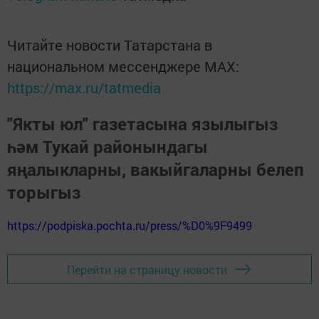
Читайте новости Татарстана в
национальном мессенджере MАХ:
https://max.ru/tatmedia
"Якты юл" газетасына язылыгыз
һәм Тукай районындагы
яңалыкларны, вакыйгаларны белеп
торыгыз
https://podpiska.pochta.ru/press/%D0%9F9499
Перейти на страницу новости