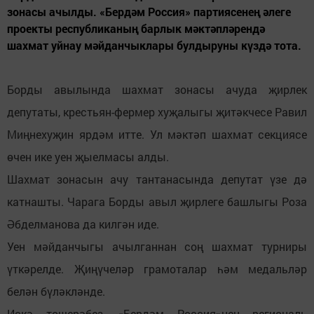
зонасы ачылды. «Бердәм Россия» партиясенең әлеге
проекты республиканың барлык мәктәпләрендә
шахмат уйнау мәйданчыклары булдыруны күздә тота.
Борды авылында шахмат зонасы ачуда җирлек
депутаты, крестьян-фермер хуҗалыгы җитәкчесе Равил
Миңнехуҗин ярдәм итте. Ул мәктәп шахмат секциясе
өчен ике уен җыелмасы алды.
Шахмат зонасын ачу тантанасында депутат үзе дә
катнашты. Чарага Борды авыл җирлеге башлыгы Роза
Әбделманова да килгән иде.
Уен мәйданчыгы ачылганнан соң шахмат турниры
үткәрелде. Җиңүчеләр грамоталар һәм медальләр
белән бүләкләнде.
Искә төшерәбез, «Бердәм Россия»нең региональ