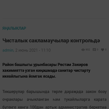
ЯҢАЛЫКЛАР
Чисталык сакламаучылар контрольдә
admin,
2 июнь 2021 - 11:10
902
0
0
Район башлыгы урынбасары Рөстәм Закиров
хакимияттә узган киңәшмәдә санитар чистарту
икеайлыгына йомгак ясады.
Тикшерүләр барышында төрле дәрәҗәдә закон бозу
очраклары ачыкланган һәм тукайлыларга карата
бүгенге көнгә 100дән артык административ беркетмә