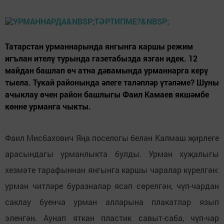
Татарстан урманнарында янгынга каршы режим
игълан ителү турында газетабызда язган идек. 12
майдан башлап өч атна дәвамында урманнарга керү
тыела. Тукай районында әлеге таләпләр үтәләме? Шуны
ачыклау өчен район башлыгы Фаил Камаев якшәмбе
көнне урманга чыкты.
Фаил Мисбахович Яңа поселогы белән Калмаш җирлеге
арасындагы урманлыкта булды. Урман хуҗалыгы
хезмәте тарафыннан янгынга каршы чаралар күрелгән:
урман читләре буразналар ясап сөрелгән, чүп-чардан
саклау буенча урман алларына плакатлар язып
эленгән. Аунап яткан пластик савыт-саба, чүп-чар