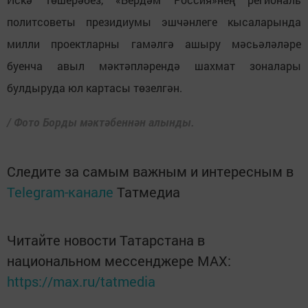
политсоветы президиумы эшчәнлеге кысаларында
милли проектларны гамәлгә ашыру мәсьәләләре
буенча авыл мәктәпләрендә шахмат зоналары
булдыруда юл картасы төзелгән.
/ Фото Борды мәктәбеннән алынды.
Следите за самым важным и интересным в
Telegram-канале
Татмедиа
Читайте новости Татарстана в
национальном мессенджере MАХ:
https://max.ru/tatmedia