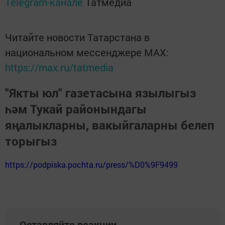
Telegram-канале
Татмедиа
Читайте новости Татарстана в
национальном мессенджере MАХ:
https://max.ru/tatmedia
"Якты юл" газетасына язылыгыз
һәм Тукай районындагы
яңалыкларны, вакыйгаларны белеп
торыгыз
https://podpiska.pochta.ru/press/%D0%9F9499
Оставляйте реакции