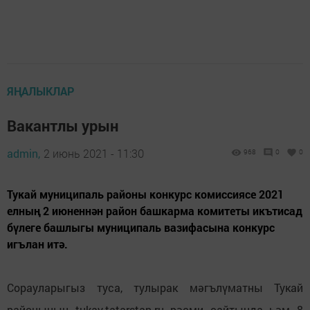
ЯҢАЛЫКЛАР
Вакантлы урын
admin,
2 июнь 2021 - 11:30
968
0
0
Тукай муниципаль районы конкурс комиссиясе 2021
елның 2 июненнән район башкарма комитеты икътисад
бүлеге башлыгы муниципаль вазифасына конкурс
игълан итә.
Сорауларыгыз туса, тулырак мәгълүматны Тукай
районының tukay.tatarstan.ru рәсми сайтында һәм 8