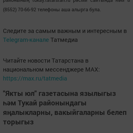
(8552) 70-66-92 телефоны аша алырга була.
Следите за самым важным и интересным в
Telegram-канале
Татмедиа
Читайте новости Татарстана в
национальном мессенджере MАХ:
https://max.ru/tatmedia
"Якты юл" газетасына язылыгыз
һәм Тукай районындагы
яңалыкларны, вакыйгаларны белеп
торыгыз