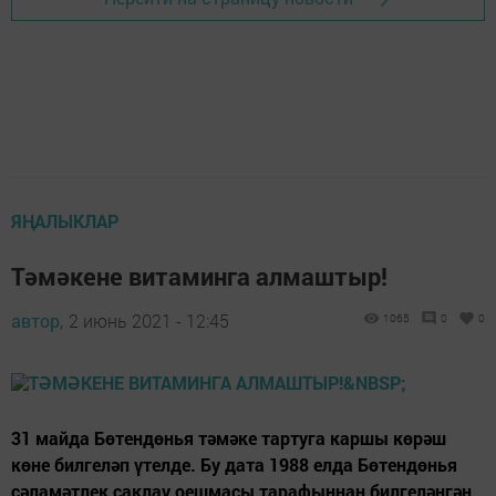
ЯҢАЛЫКЛАР
Тәмәкене витаминга алмаштыр!
автор,
2 июнь 2021 - 12:45
1065
0
0
31 майда Бөтендөнья тәмәке тартуга каршы көрәш
көне билгеләп үтелде. Бу дата 1988 елда Бөтендөнья
сәламәтлек саклау оешмасы тарафыннан билгеләнгән.