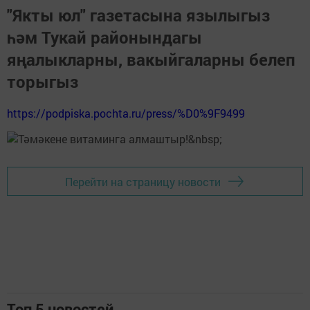
"Якты юл" газетасына язылыгыз
һәм Тукай районындагы
яңалыкларны, вакыйгаларны белеп
торыгыз
https://podpiska.pochta.ru/press/%D0%9F9499
Перейти на страницу новости
Топ 5 новостей