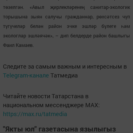
төзелгән. «Авыл җирлекләренең санитар-экологик
торышына зыян салучы гражданнар, рөхсәтсез чүп
түгүчеләр белән район эчке эшләр бүлеге һәм
экологлар эшләячәк», – дип белдерде район башлыгы
Фаил Камаев.
Следите за самым важным и интересным в
Telegram-канале
Татмедиа
Читайте новости Татарстана в
национальном мессенджере MАХ:
https://max.ru/tatmedia
"Якты юл" газетасына язылыгыз