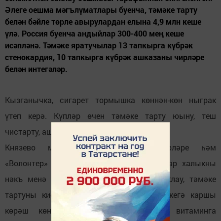
Әлеге оешма мәгълүматлары буенча, тәмәке тарту
белән бәйле төрле авырулардан елына 4,9 млн кеше
үлә. Россия буенча андыйлар 300-400 мең кеше
исәпләнә. Тәмәке яратучылар 13 тапкырга күбрәк
стенокардия, 10 тапкырга күбрәк ашказаны чирләре
белән интегәләр.
Кызганычка, сигарет тормышка көннән-көн ныграк
үтеп керә. Күпләр өчен тәмәке тарту юыну, теш
чистарту, ашау, эчү кебек үк гадәти хәл.
Князево мәдәният йорты хезмәткәрләре һәм
«Волонтер» клуб берләшмәсенә йөрү-челәр халыкны
нәкъ менә шушы күңелсез-лекләрдән саклау, тәмәке
тартуны кисәтү максатыннан һәм тәмәкегә каршы
көрәш көне кысаларында «Тәмәкене витаминга