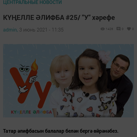
ЦЕНТРАЛЬНЫЕ НОВОСТИ
КҮҢЕЛЛЕ ӘЛИФБА #25/ "У" хәрефе
admin,
3 июнь 2021 - 11:35
1426
0
0
Татар әлифбасын балалар белән бергә өйрәнәбез.