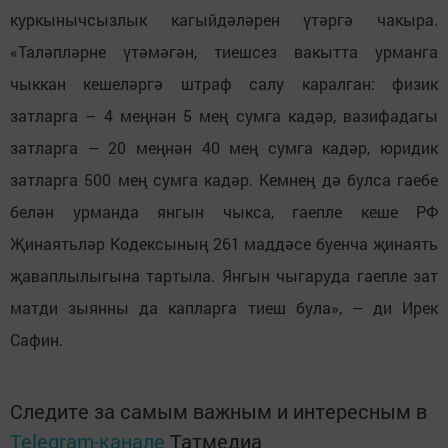
куркынычсызлык кагыйдәләрен үтәргә чакыра.
«Таләпләрне үтәмәгән, тиешсез вакытта урманга
чыккан кешеләргә штраф салу каралган: физик
затларга – 4 меңнән 5 мең сумга кадәр, вазифадагы
затларга – 20 меңнән 40 мең сумга кадәр, юридик
затларга 500 мең сумга кадәр. Кемнең дә булса гаебе
белән урманда янгын чыкса, гаепле кеше РФ
Җинаятьләр Кодексының 261 маддәсе буенча җинаять
җаваплылыгына тартыла. Янгын чыгаруда гаепле зат
матди зыянны да капларга тиеш була», – ди Ирек
Сафин.
Следите за самым важным и интересным в
Telegram-канале
Татмедиа