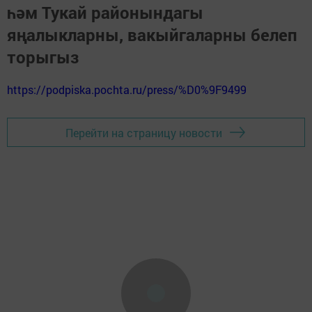
һәм Тукай районындагы
яңалыкларны, вакыйгаларны белеп
торыгыз
https://podpiska.pochta.ru/press/%D0%9F9499
Перейти на страницу новости