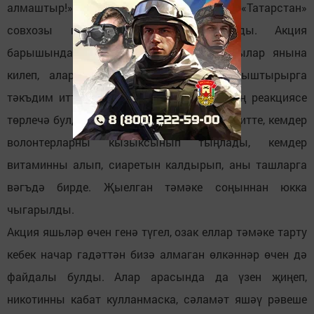
алмаштыр!» дигән акция үткәрделәр. Чара «Татарстан»
совхозы поселогының үзәгендә узды. Акция
барышында волонтерлар тәмәке тартучылар янына
килеп, аларга сигаретны витаминга алыштырырга
тәкъдим иттеләр. Әлбәттә, тартучыларның реакциясе
төрлечә булды. Кемдер дәшми генә узып китте, кемдер
волонтерларны кызыксынып тыңлады, кемдер
витаминны алып, сиаретын калдырып, аны ташларга
вәгъдә бирде. Җыелган тәмәке соңыннан юкка
чыгарылды.
Акция яшьләр өчен генә түгел, озак еллар тәмәке тарту
кебек начар гадәттән бизә алмаган өлкәннәр өчен дә
файдалы булды. Алар арасында да үзен җиңеп,
никотинны кабат кулланмаска, сәламәт яшәү рәвеше