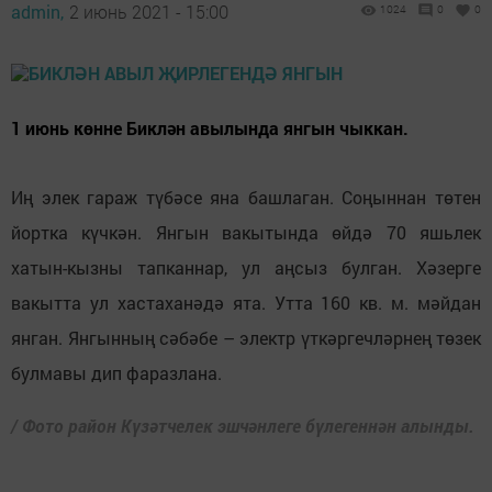
admin,
2 июнь 2021 - 15:00
1024
0
0
1 июнь көнне Биклән авылында янгын чыккан.
Иң элек гараж түбәсе яна башлаган. Соңыннан төтен
йортка күчкән. Янгын вакытында өйдә 70 яшьлек
хатын-кызны тапканнар, ул аңсыз булган. Хәзерге
вакытта ул хастаханәдә ята. Утта 160 кв. м. мәйдан
янган. Янгынның сәбәбе – электр үткәргечләрнең төзек
булмавы дип фаразлана.
/ Фото район Күзәтчелек эшчәнлеге бүлегеннән алынды.