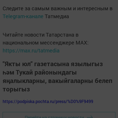
Следите за самым важным и интересным в
Telegram-канале
Татмедиа
Читайте новости Татарстана в
национальном мессенджере MАХ:
https://max.ru/tatmedia
"Якты юл" газетасына язылыгыз
һәм Тукай районындагы
яңалыкларны, вакыйгаларны белеп
торыгыз
https://podpiska.pochta.ru/press/%D0%9F9499
Перейти на страницу новости