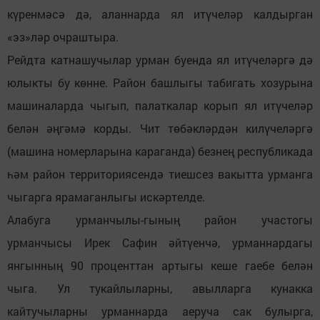
күренмәсә дә, аланнарда ял итүчеләр калдырган
«эз»ләр очраштыра.
Рейдта катнашучылар урман буенда ял итүчеләргә дә
юлыкты бу көнне. Район башлыгы табигать хозурына
машиналарда чыгып, палаткалар корып ял итүчеләр
белән әңгәмә корды. Чит төбәкләрдән килүчеләргә
(машина номерларына караганда) безнең республикада
һәм район территориясендә тиешсез вакытта урманга
чыгарга ярамаганлыгы искәртелде.
Алабуга урманчылы-гының район участогы
урманчысы Ирек Сафин әйтүенчә, урманнардагы
янгынның 90 проценттан артыгы кеше гаебе белән
чыга. Ул тукайлыларны, авылларга кунакка
кайтучыларны урманнарда аеруча сак булырга,