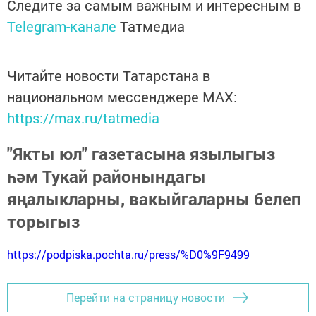
Следите за самым важным и интересным в
Telegram-канале
Татмедиа
Читайте новости Татарстана в
национальном мессенджере MАХ:
https://max.ru/tatmedia
"Якты юл" газетасына язылыгыз
һәм Тукай районындагы
яңалыкларны, вакыйгаларны белеп
торыгыз
https://podpiska.pochta.ru/press/%D0%9F9499
Перейти на страницу новости