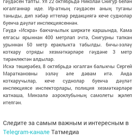
гәүдәсен тапты. Ул 22 октябрьдә Николай Снигур белән
югалганнар иде. Ир-атның гәүдәсен аның туганы
таныды, дип хәбәр иттеләр редакциягә кече суднолар
буенча дәүләт инспекциясеннән.
Гәүдә «Искра» бакчачылык ширкәте каршында, Кама
елгасы ярыннан 400 метрлап эчтә, Снигурны тапкан
урыннан 50 метр ераклыкта табылды. 6нчы-эзләү
коткару отряды хезмәткәрләре гәүдәне 3 метр
тирәнлектән алдылар.
Искә төшерәбез, 8 октябрьдә югалган балыкчы Сергей
Мараткановны эзләү әле дәвам итә. Анда
коткаручылар, кече суднолар буенча дәүләт
инспекциясе инспекторлары, полиция хезмәткәрләре
катнаша, Минзәлә аэроклубының самолеты җәлеп
ителгән.
Следите за самым важным и интересным в
Telegram-канале
Татмедиа