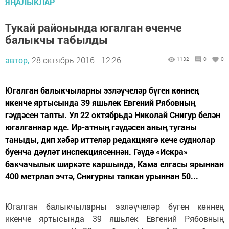
ЯҢАЛЫКЛАР
Тукай районында югалган өченче
балыкчы табылды
автор,
28 октябрь 2016 - 12:26
1132
0
0
Югалган балыкчыларны эзләүчеләр бүген көннең
икенче яртысында 39 яшьлек Евгений Рябовның
гәүдәсен тапты. Ул 22 октябрьдә Николай Снигур белән
югалганнар иде. Ир-атның гәүдәсен аның туганы
таныды, дип хәбәр иттеләр редакциягә кече суднолар
буенча дәүләт инспекциясеннән. Гәүдә «Искра»
бакчачылык ширкәте каршында, Кама елгасы ярыннан
400 метрлап эчтә, Снигурны тапкан урыннан 50...
Югалган балыкчыларны эзләүчеләр бүген көннең
икенче яртысында 39 яшьлек Евгений Рябовның