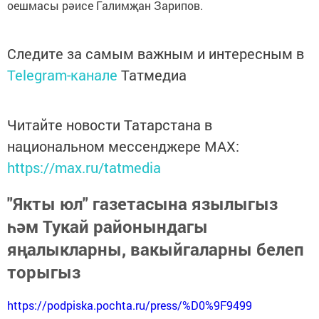
оешмасы рәисе Галимҗан Зарипов.
Следите за самым важным и интересным в
Telegram-канале
Татмедиа
Читайте новости Татарстана в
национальном мессенджере MАХ:
https://max.ru/tatmedia
"Якты юл" газетасына язылыгыз
һәм Тукай районындагы
яңалыкларны, вакыйгаларны белеп
торыгыз
https://podpiska.pochta.ru/press/%D0%9F9499