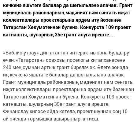
кечкенә яшьтәге балалар да шөгыльләнә алачак. Грант
муниципаль районнарның мәдәният һәм сәнгать иҗат
коллективлары проектларына ярдәм итү йөзеннән
Татарстан Хөкүмәтеннән бүленә. Конкурста 109 проект
катнашты, шуларның 35е грант алуга иреште....
«Библио-утрау» дип аталган интерактив зона булдыру
өчен, «Татарстан» совхозы поселогы китапханәсенә
240 мең сумнан артык грант биреләчәк. Әлеге зонада
иң кечкенә яшьтәге балалар да шөгыльләнә алачак.
Грант муниципаль районнарның мәдәният һәм сәнгать
иҗат коллективлары проектларына ярдәм итү йөзеннән
Татарстан Хөкүмәтеннән бүленә. Конкурста 109 проект
катнашты, шуларның 35е грант алуга иреште.
Финанслау киләсе айда көтелә, проект шуннан соң 10
ай эчендә тормышка ашырылырга тиеш.