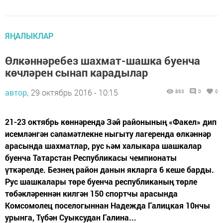
ЯҢАЛЫКЛАР
Өлкәннәребез шахмат-шашка буенча
көчләрен сынап карадылар
автор,
29 октябрь 2016 - 10:15
863
0
0
21-23 октябрь көннәрендә Зәй районының «Факел» дип
исемләнгән сәламәтлекне ныгыту лагеренда өлкәннәр
арасында шахматлар, рус һәм халыкара шашкалар
буенча Татарстан Республикасы чемпионаты
үткәрелде. Безнең район данын якларга 6 кеше барды.
Рус шашкалары төре буенча республиканың төрле
төбәкләреннән килгән 150 спортчы арасында
Комсомолец поселогыннан Надежда Галицкая 10нчы
урынга, Түбән Суыксудан Галина...