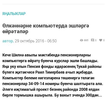
ЯҢАЛЫКЛАР
Өлкәннәрне компьютерда эшләргә
өйрәтәләр
автор,
29 октябрь 2016 - 06:50
885
0
0
Кече Шилнә авылы мәктәбендә пенсионерларны
компьютерга өйрәтү буенча курслар эшли башлады.
Яңа уку елын Пенсия фонды идарәсенең Тукай районы
бүлеге җитәкчесе Раил Тимербаев ачып җибәрде.
Компьютер белеме нигезләренә төшенергә теләгән
пенсионерлар 34-09-14 номеры буенча шалтырата ала.
Әлеге иҗтимагый проект безнең районда 2008 елдан
бирле тормышка ашырыла. Бу вакыт эчендә 300дән...