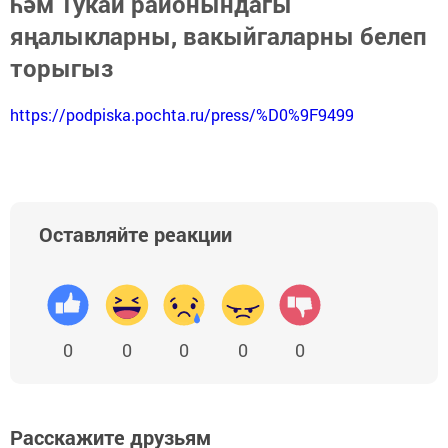
һәм Тукай районындагы
яңалыкларны, вакыйгаларны белеп
торыгыз
https://podpiska.pochta.ru/press/%D0%9F9499
Оставляйте реакции
0
0
0
0
0
Расскажите друзьям