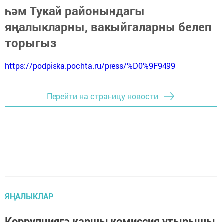
һәм Тукай районындагы
яңалыкларны, вакыйгаларны белеп
торыгыз
https://podpiska.pochta.ru/press/%D0%9F9499
Перейти на страницу новости
ЯҢАЛЫКЛАР
Коррупциягә каршы комиссия утырышы