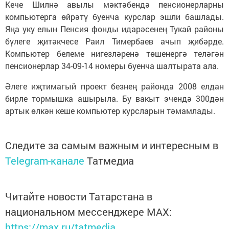
Кече Шилнә авылы мәктәбендә пенсионерларны
компьютерга өйрәтү буенча курслар эшли башлады.
Яңа уку елын Пенсия фонды идарәсенең Тукай районы
бүлеге җитәкчесе Раил Тимербаев ачып җибәрде.
Компьютер белеме нигезләренә төшенергә теләгән
пенсионерлар 34-09-14 номеры буенча шалтырата ала.
Әлеге иҗтимагый проект безнең районда 2008 елдан
бирле тормышка ашырыла. Бу вакыт эчендә 300дән
артык өлкән кеше компьютер курсларын тәмамлады.
Следите за самым важным и интересным в
Telegram-канале
Татмедиа
Читайте новости Татарстана в
национальном мессенджере MАХ:
https://max.ru/tatmedia