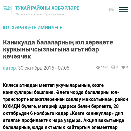
ТУКАЙ РАЙОНЫ ХӘБӘРЛӘРЕ
16+
"Якты юл" газетасы - Тукай районы
ЮЛ ХӘРӘКӘТЕ ИМИНЛЕГЕ
Каникулда балаларның юл хәрәкәте
куркынычсызлыгына игътибар
көчәячәк
автор,
30 октябрь 2016 - 07:05
1020
0
0
Киләсе атнадан мәктәп укучыларының көзге
каникуллары башлана. Әлеге чорда балаларны юл-
транспорт һәлакәтләреннән саклау максатыннан, район
ЮХИДИ бүлеге, мәгариф идарәсе белән берлектә, 28
октябрьдән 6 ноябрьгә кадәр «Көзге каникуллар» дип
аталган профилактик чара уздыра. Акция вакытында
балаларның юлда яктылык кайтаргыч элементлар