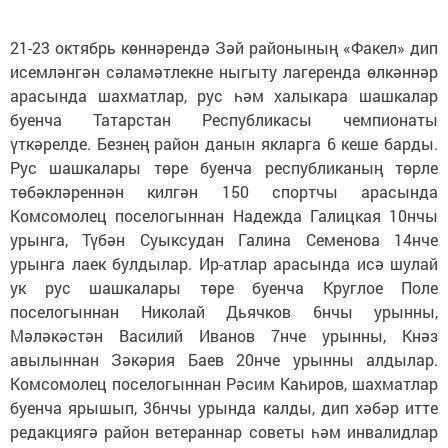
21-23 октябрь көннәрендә Зәй районының «Факел» дип
исемләнгән сәламәтлекне ныгыту лагеренда өлкәннәр
арасында шахматлар, рус һәм халыкара шашкалар
буенча Татарстан Республикасы чемпионаты
үткәрелде. Безнең район данын якларга 6 кеше барды.
Рус шашкалары төре буенча республиканың төрле
төбәкләреннән килгән 150 спортчы арасында
Комсомолец поселогыннан Надежда Галицкая 10нчы
урынга, Түбән Суыксудан Галина Семенова 14нче
урынга лаек булдылар. Ир-атлар арасында исә шулай
ук рус шашкалары төре буенча Круглое Поле
поселогыннан Николай Дьячков 6нчы урынны,
Мәләкәстән Василий Иванов 7нче урынны, Кнәз
авылыннан Зәкәрия Баев 20нче урынны алдылар.
Комсомолец поселогыннан Рәсим Каһиров, шахматлар
буенча ярышып, 36нчы урында калды, дип хәбәр итте
редакциягә район ветераннар советы һәм инвалидлар