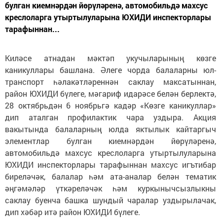
булган киемнәрдән йөрүләренә, автомобильдә махсус
креслоларга утыртылуларына ЮХИДИ инспекторлары
тарафыннан...
Киләсе атнадан мәктәп укучыларының көзге
каникуллары башлана. Әлеге чорда балаларны юл-
транспорт һәлакәтләреннән саклау максатыннан,
район ЮХИДИ бүлеге, мәгариф идарәсе белән берлектә,
28 октябрьдән 6 ноябрьгә кадәр «Көзге каникуллар»
дип аталган профилактик чара уздыра. Акция
вакытында балаларның юлда яктылык кайтаргыч
элементлар булган киемнәрдән йөрүләренә,
автомобильдә махсус креслоларга утыртылуларына
ЮХИДИ инспекторлары тарафыннан махсус игътибар
биреләчәк, балалар һәм ата-аналар белән тематик
әңгәмәләр үткәреләчәк һәм куркынычсызлыкны
саклау буенча башка шундый чаралар уздырылачак,
дип хәбәр итә район ЮХИДИ бүлеге.