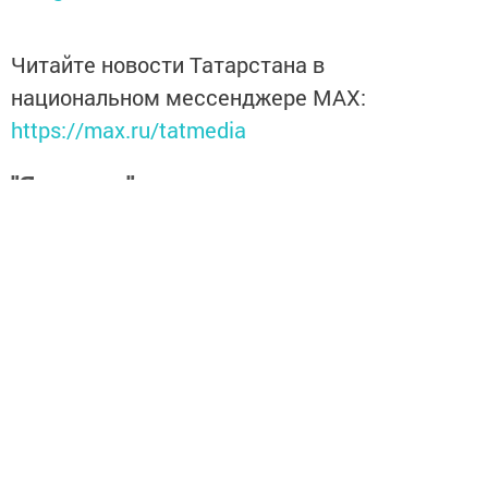
Читайте новости Татарстана в
национальном мессенджере MАХ:
https://max.ru/tatmedia
"Якты юл" газетасына язылыгыз
һәм Тукай районындагы
яңалыкларны, вакыйгаларны белеп
торыгыз
https://podpiska.pochta.ru/press/%D0%9F9499
Перейти на страницу новости