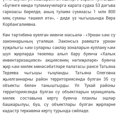
«Бүгенге көндә түләмәүчеләргә карата судка 53 дәгъва
гаризасы бирелде, аның тулаем суммасы 1 млн 800
мең сумны тәшкил итә», - диде үз чыгышында Вера
Корбангалиевна.
Көн тәртибенә куелган икенче мәсьәлә - «Урман һәм су
законнарының үтәлеше. Законсыз рәвештә урман
хуҗалыгы һәм суларны саклау зоналарын куллану һәм
шул җирләрдә төзелеш алып бару буенча «Халык
инвентаризациясе» акциясенең нәтиҗәләре» буенча
җир һәм милек мөнәсәбәтләре палатасы рәисе Татьяна
Тедеева чыгышы тыңланды. Татьяна Олеговна
җыелганнарны район территориясендә булган 35 су
объекты белән таныштырды. Ул Тукай районы
территориясендә булган су объектларын муниципаль
милек составына кертү буенча планлы эшләр
башкарылуы, буа, су объектлары булган җирләрне
кадастр теркәвенә кертү турында сөйләде.