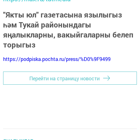
"Якты юл" газетасына язылыгыз
һәм Тукай районындагы
яңалыкларны, вакыйгаларны белеп
торыгыз
https://podpiska.pochta.ru/press/%D0%9F9499
Перейти на страницу новости