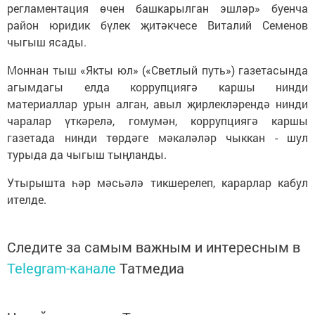
регламентация өчен башкарылган эшләр» буенча
район юридик бүлек җитәкчесе Виталий Семенов
чыгыш ясады.
Моннан тыш «Якты юл» («Светлый путь») газетасында
агымдагы елда коррупциягә каршы нинди
материаллар урын алган, авыл җирлекләрендә нинди
чаралар үткәрелә, гомумән, коррупциягә каршы
газетада нинди төрдәге мәкаләләр чыккан - шул
турыда да чыгыш тыңланды.
Утырышта һәр мәсьәлә тикшерелеп, карарлар кабул
ителде.
Следите за самым важным и интересным в
Telegram-канале
Татмедиа