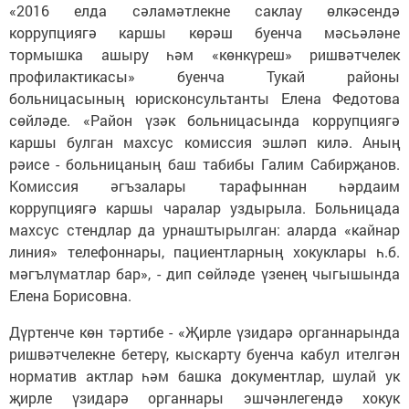
«2016 елда сәламәтлекне саклау өлкәсендә
коррупциягә каршы көрәш буенча мәсьәләне
тормышка ашыру һәм «көнкүреш» ришвәтчелек
профилактикасы» буенча Тукай районы
больницасының юрисконсультанты Елена Федотова
сөйләде. «Район үзәк больницасында коррупциягә
каршы булган махсус комиссия эшләп килә. Аның
рәисе - больницаның баш табибы Галим Сабирҗанов.
Комиссия әгъзалары тарафыннан һәрдаим
коррупциягә каршы чаралар уздырыла. Больницада
махсус стендлар да урнаштырылган: аларда «кайнар
линия» телефоннары, пациентларның хокуклары һ.б.
мәгълүматлар бар», - дип сөйләде үзенең чыгышында
Елена Борисовна.
Дүртенче көн тәртибе - «Җирле үзидарә органнарында
ришвәтчелекне бетерү, кыскарту буенча кабул ителгән
норматив актлар һәм башка документлар, шулай ук
җирле үзидарә органнары эшчәнлегендә хокук