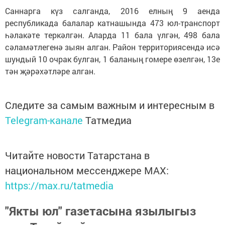
Саннарга күз салганда, 2016 елның 9 аенда
республикада балалар катнашында 473 юл-транспорт
һәлакәте теркәлгән. Аларда 11 бала үлгән, 498 бала
сәламәтлегенә зыян алган. Район территориясендә исә
шундый 10 очрак булган, 1 баланың гомере өзелгән, 13е
тән җәрәхәтләре алган.
Следите за самым важным и интересным в
Telegram-канале
Татмедиа
Читайте новости Татарстана в
национальном мессенджере MАХ:
https://max.ru/tatmedia
"Якты юл" газетасына язылыгыз