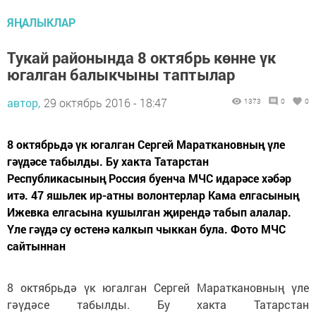
ЯҢАЛЫКЛАР
Тукай районында 8 октябрь көнне үк
югалган балыкчыны таптылар
автор,
29 октябрь 2016 - 18:47
1373
0
0
8 октябрьдә үк югалган Сергей Мараткановның үле
гәүдәсе табылды. Бу хакта Татарстан
Республикасының Россия буенча МЧС идарәсе хәбәр
итә. 47 яшьлек ир-атны волонтерлар Кама елгасының
Ижевка елгасына кушылган җирендә табып алалар.
Үле гәүдә су өстенә калкып чыккан була. Фото МЧС
сайтыннан
8 октябрьдә үк югалган Сергей Мараткановның үле
гәүдәсе табылды. Бу хакта Татарстан