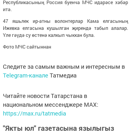
Республикасының Россия буенча МЧС идарәсе хәбәр
итә.
47 яшьлек ир-атны волонтерлар Кама елгасының
Ижевка елгасына кушылган җирендә табып алалар.
Үле гәүдә су өстенә калкып чыккан була.
Фото МЧС сайтыннан
Следите за самым важным и интересным в
Telegram-канале
Татмедиа
Читайте новости Татарстана в
национальном мессенджере MАХ:
https://max.ru/tatmedia
"Якты юл" газетасына язылыгыз