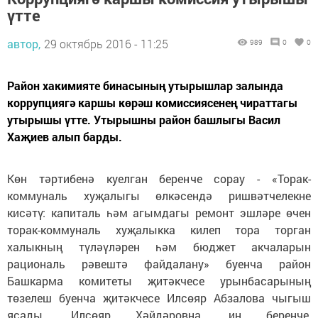
үтте
автор,
29 октябрь 2016 - 11:25
989
0
0
Район хакимияте бинасының утырышлар залында
коррупциягә каршы көрәш комиссиясенең чираттагы
утырышы үтте. Утырышны район башлыгы Васил
Хаҗиев алып барды.
Көн тәртибенә куелган беренче сорау - «Торак-
коммуналь хуҗалыгы өлкәсендә ришвәтчелекне
кисәтү: капиталь һәм агымдагы ремонт эшләре өчен
торак-коммуналь хуҗалыкка килеп тора торган
халыкның түләүләрен һәм бюджет акчаларын
рациональ рәвештә файдалану» буенча район
Башкарма комитеты җитәкчесе урынбасарының
төзелеш буенча җитәкчесе Илсөяр Абзалова чыгыш
ясады. Илсөяр Хәйдәровна, иң беренче,