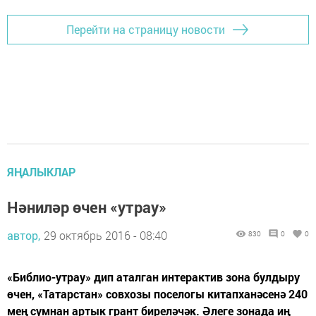
Перейти на страницу новости
ЯҢАЛЫКЛАР
Нәниләр өчен «утрау»
автор,
29 октябрь 2016 - 08:40
830
0
0
«Библио-утрау» дип аталган интерактив зона булдыру
өчен, «Татарстан» совхозы поселогы китапханәсенә 240
мең сумнан артык грант биреләчәк. Әлеге зонада иң