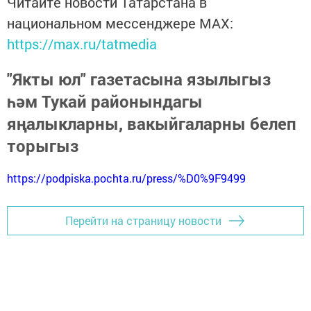
Читайте новости Татарстана в
национальном мессенджере MАХ:
https://max.ru/tatmedia
"Якты юл" газетасына язылыгыз
һәм Тукай районындагы
яңалыкларны, вакыйгаларны белеп
торыгыз
https://podpiska.pochta.ru/press/%D0%9F9499
Перейти на страницу новости