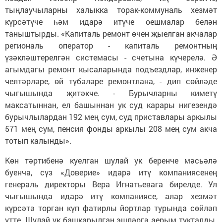
тыңлаучыларны халыкка торак-коммуналь хезмәт
күрсәтүче һәм идарә итүче оешмалар белән
таныштырды. «Капиталь ремонт өчен җыелган акчалар
региональ оператор - капиталь ремонтның
үзәкләштерелгән системасы - счетына күчерелә. Ә
агымдагы ремонт кысаларында подъездлар, инженер
челтәрләре, өй түбәләре ремонтлана, - дип сөйләде
чыгышында җитәкче. - Бурычларны киметү
максатыннан, ел башыннан ук суд карары нигезендә
бурычлылардан 192 мең сум, суд приставлары аркылы
571 мең сум, пенсия фонды аркылы 208 мең сум акча
тотып калынды».
Көн тәртибенә куелган шулай ук беренче мәсьәлә
буенча, сүз «Доверие» идарә итү компаниясенең
генераль директоры Вера Игнатьевага бирелде. Ул
чыгышында идарә итү компаниясе, алар хезмәт
күрсәтә торган күп фатирлы йортлар турында сөйләп
үтте. Шулай ук башкарылган эшләргә аерым тукталды.