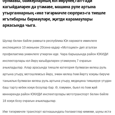
булмавы, байкерларның юл йөрүнең гап-гади
кагыйдәләрен дә үтәмәве, машина руле артына
утырганнарның «ике тәгәрмәчле сюрприз»га тиешле
игътибарны бирмәүләре, җитди карамаулары
аркасында чыга.
Шулар белән бәйле рәвештә республика Юл хәрәкәте иминлеге
инспекциясе 10 июньнән 20сенә кадәр «Мотоцикл» дип аталган
профилактика ункөнлеге үткәргән иде. Чара барышында район ЮХИДИ
инспекторлары юл йөрү кагыйдәләрен үтәмәүнең 7 очрагын
ачыкладылар. Алар арасында тиешле категория булмаган килеш руль
артына утыру, мотошлемсыз йөрү, эчкән килеш һәм йөртү хокукы бирүче
таныклык булмаган килеш руль артына утыру, медицина тикшерүе үтүдән
баш тарту кебек хокук бозулар бар. Ә, гомумән, быел яз һәм җәй
көннәрендә район ЮХИДИ инспекторлары мототранспорт белән бәйле
18 хокук бозу очрагын ачыкладылар.
Ике тәгәрмәчле транспорт катнашындагы һәлакәтләр кимеми, шуны истә