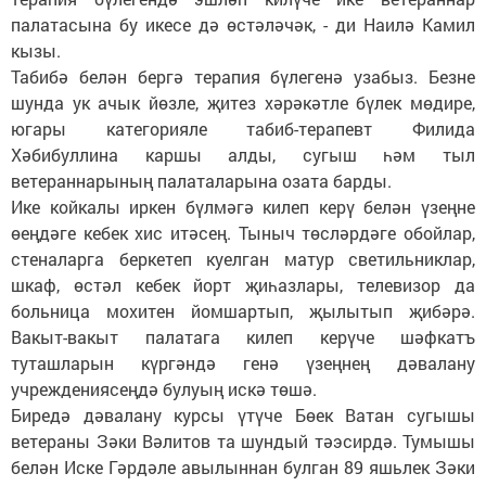
палатасына бу икесе дә өстәләчәк, - ди Наилә Камил
кызы.
Табибә белән бергә терапия бүлегенә узабыз. Безне
шунда ук ачык йөзле, җитез хәрәкәтле бүлек мөдире,
югары категорияле табиб-терапевт Филида
Хәбибуллина каршы алды, сугыш һәм тыл
ветераннарының палаталарына озата барды.
Ике койкалы иркен бүлмәгә килеп керү белән үзеңне
өеңдәге кебек хис итәсең. Тыныч төсләрдәге обойлар,
стеналарга беркетеп куелган матур светильниклар,
шкаф, өстәл кебек йорт җиһазлары, телевизор да
больница мохитен йомшартып, җылытып җибәрә.
Вакыт-вакыт палатага килеп керүче шәфкатъ
туташларын күргәндә генә үзеңнең дәвалану
учреждениясеңдә булуың искә төшә.
Биредә дәвалану курсы үтүче Бөек Ватан сугышы
ветераны Зәки Вәлитов та шундый тәэсирдә. Тумышы
белән Иске Гәрдәле авылыннан булган 89 яшьлек Зәки