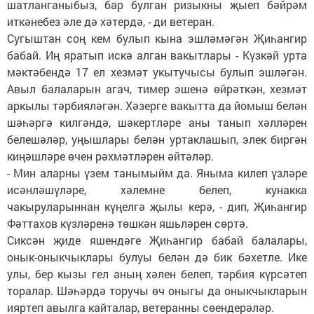
шатланганыбыз, бар булган ризыкны җыеп бәйрәм
иткәнебез әле дә хәтердә, - ди ветеран.
Сугыштан соң кем булып кына эшләмәгән Җиһангир
бабай. Иң яратып искә алган вакытлары - Күзкәй урта
мәктәбендә 17 ел хезмәт укытучысы булып эшләгән.
Авыл балаларын агач, тимер эшенә өйрәткән, хезмәт
аркылы тәрбияләгән. Хәзерге вакытта да йомыш белән
шәһәргә килгәндә, шәкертләре аны танып хәлләрен
белешәләр, уңышлары белән уртаклашып, элек биргән
киңәшләре өчен рәхмәтләрен әйтәләр.
- Мин аларны үзем танымыйм да. Яныма килеп үзләре
исәнләшүләре, хәлемне белеп, кунакка
чакыруларыннан күңелгә җылы керә, - дип, Җиһангир
Фәттахов күзләренә төшкән яшьләрен сөртә.
Сиксән җиде яшендәге Җиһангир бабай балалары,
онык-оныкчыклары булуы белән дә бик бәхетле. Ике
улы, бер кызы гел аның хәлен белеп, тәрбия күрсәтеп
торалар. Шәһәрдә торучы өч оныгы да оныкчыкларын
ияртеп авылга кайталар, ветеранны сөендерәләр.