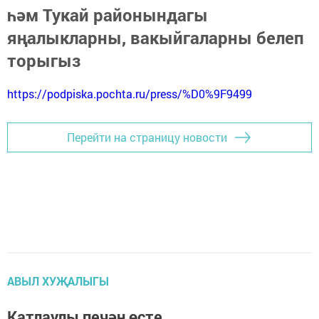
һәм Тукай районындагы
яңалыкларны, вакыйгаларны белеп
торыгыз
https://podpiska.pochta.ru/press/%D0%9F9499
Перейти на страницу новости
АВЫЛ ХУҖАЛЫГЫ
Катлаулы печән өсте