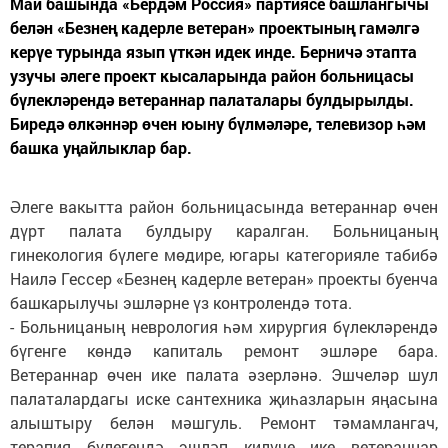
Май башында «Бердәм Россия» партиясе башлангычы
белән «Безнең кадерле ветеран» проектының гамәлгә
керүе турында язып үткән идек инде. Берничә этапта
узучы әлеге проект кысаларында район больницасы
бүлекләрендә ветераннар палаталары булдырылды.
Биредә өлкәннәр өчен юыну бүлмәләре, телевизор һәм
башка уңайлыклар бар.
Әлеге вакытта район больницасында ветераннар өчен
дүрт палата булдыру каралган. Больницаның
гинекология бүлеге мөдире, югары категорияле табибә
Наилә Гессер «Безнең кадерле ветеран» проекты буенча
башкарылучы эшләрне үз контролендә тота.
- Больницаның неврология һәм хирургия бүлекләрендә
бүгенге көндә капиталь ремонт эшләре бара.
Ветераннар өчен ике палата әзерләнә. Эшчеләр шул
палаталардагы иске сантехника җиһазларын яңасына
алыштыру белән мәшгуль. Ремонт тәмамлангач,
терапия бүлегендә эшләп килүче ике ветераннар