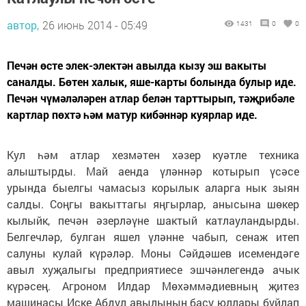
автор,
26 июнь 2014 - 05:49
1431
0
0
Печән өсте элек-электән авылда кызу эш вакыты
саналды. Бөтен халык, яше-карты болында булыр иде.
Печән чүмәләләрен атлар белән тарттырып, тәҗрибәле
картлар пөхтә һәм матур кибәннәр куярлар иде.
Кул һәм атлар хезмәтен хәзер куәтле техника
алыштырды. Май аенда үләннәр котырып үсәсе
урында быелгы чамасыз корылык аларга нык зыян
салды. Соңгы вакыттагы яңгырлар, анысына шөкер
кылыйк, печән әзерләүне шактый катлауландырды.
Белгечләр, булган яшел үләнне чабып, сенаж итеп
салуны кулай күрәләр. Моны Сәйдәшев исемендәге
авыл хуҗалыгы предприятиесе эшчәнлегендә ачык
күрәсең. Агроном Илдар Мөхәммәдиевның җитез
машинасы Иске Абдул авылының басу юллары буйлап