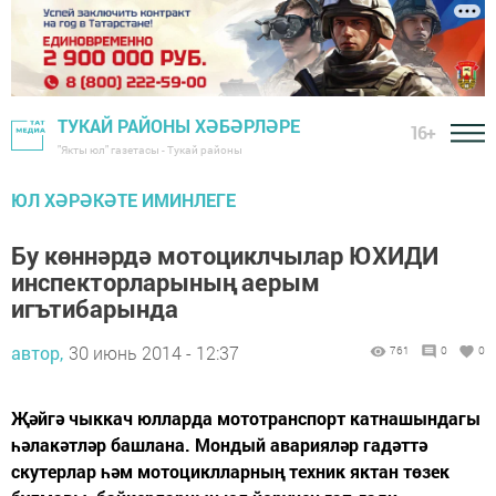
ТУКАЙ РАЙОНЫ ХӘБӘРЛӘРЕ
16+
"Якты юл" газетасы - Тукай районы
ЮЛ ХӘРӘКӘТЕ ИМИНЛЕГЕ
Бу көннәрдә мотоциклчылар ЮХИДИ
инспекторларының аерым
игътибарында
автор,
30 июнь 2014 - 12:37
761
0
0
Җәйгә чыккач юлларда мототранспорт катнашындагы
һәлакәтләр башлана. Мондый аварияләр гадәттә
скутерлар һәм мотоциклларның техник яктан төзек