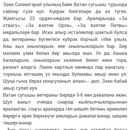
Зәки Сәлимгәрәй улының Бөек Ватан сугышы турында
сөйләр сүзе күп. Күкрәк билгеләре дә аз түгел.
Җәмгысы 22 орден-медале бар. Араларында «За
отвагу», «За взятие Орла», «За взятие Литвы»
медальләре бар. Искә алыр истәлекләр шактый булса
да, ветеранны бүгенгесе күбрәк борчый: «Ике улым,
биш кыз оныкларым, ике оныкчыкларым бар. Бер
малаем үзем белән бер авылда яши. Ул да, башка
балаларым, оныкларым хәлемне белеп кенә тора,
рәхмәт аларга. Ләкин картлык көнендә пар канатың -
тормыш иптәшең үз яныңда булмавы авыр икән ул.
Шуңа гына бераз моңсуланып алам», - дип, Зәки бабай
авыр сулап куя.
Ватан сугышы ветераны биредә 5-6 көн дәвалана икән.
Шул вакыт эчендә снаряд кыйпылчыкларыннан
яраланган, соңгы араларда гел шешеп беткән, иркенләп
йөрергә ирек бирмәүче аякларын дәвалаганнар, шешен
төшергәннәр.
- Бик яхшы шартларда яшим, зур игътибар белән