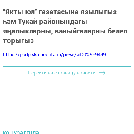
"Якты юл" газетасына язылыгыз
һәм Тукай районындагы
яңалыкларны, вакыйгаларны белеп
торыгыз
https://podpiska.pochta.ru/press/%D0%9F9499
Перейти на страницу новости
КӨН ҮЗӘГЕНДӘ