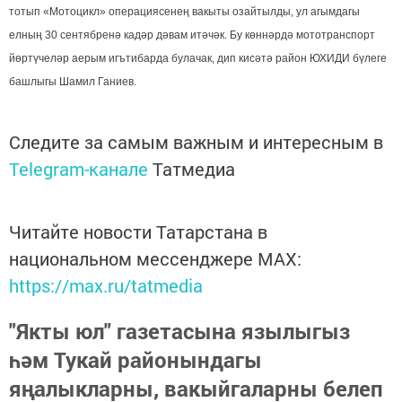
тотып «Мотоцикл» операциясенең вакыты озайтылды, ул агымдагы
елның 30 сентябренә кадәр дәвам итәчәк. Бу көннәрдә мототранспорт
йөртүчеләр аерым игътибарда булачак, дип кисәтә район ЮХИДИ бүлеге
башлыгы Шамил Ганиев.
Следите за самым важным и интересным в
Telegram-канале
Татмедиа
Читайте новости Татарстана в
национальном мессенджере MАХ:
https://max.ru/tatmedia
"Якты юл" газетасына язылыгыз
һәм Тукай районындагы
яңалыкларны, вакыйгаларны белеп