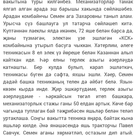
вакытына туры килгәнбез. Механизаторлар тамак
ялгап алган арада эш барышы хакында сөйләшәбез.
Арадан комбайнчы Семен ага Захаровны танып алам.
Урысча сүз башлауга ул татарча сөйләшеп китә.
Күптәннән лаеклы ялда икәнен, 72 яше белән барса да,
җаны түзмәгән, электән үзе эшләгән «КСК»
комбайнына утырып басуга чыккан. Хәтерлим, әлеге
техникасын 8 ел элек үз йөреше белән Казаннан алып
кайткан иде. Һәр елны терлек азыгы әзерләүдә
катнашты. Бер кулда булып, карап эшләткәч,
техникасы бүген дә сафта, яхшы эшли. Хәер, Семен
дәдәй башка техниканың телен дә әйбәт белә. Язын-
көзен кырда инде. Җир эшкәртүдәме, терлек азыгы
әзерләүдәме - һәркайсын төгәл итеп башкара,
механизаторлык стажы ганы 50 елдан артык. Көче бар
чагында туплаган бай тәҗрибәсен яшьләр белән теләп
уртаклаша. Соңгы вакытта техника яңара, байтак кына
яшьләр килде. Әнә янәшәсендә яшь тракторчы Павел
Савчук. Семен аганы хөрмәтләп, остазым дип атый.