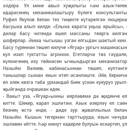
элдерә. Ул мине авыл хуҗалыгы һәм азык-төлек
идарәсенең механикалаштыру бүлеге консультанты
Руфил Якупов белән тез тиңенте күтәрелгән люцерна
басуына алып килде. «Елына карата уңыш ярыйсы», -
диләр басу читендә яшел массаны төяргә килгән
шоферлар. Әмма чыгышы узган елгыдан шактый ким.
Басу түреннән төшеп килүче «Ягуар» ургыч машинасын
кул изәп туктатты агроном. Егетләрчә төз гәүдәле,
күлмәгенең изү төймәсен ычкындырган механизатор
Назыйм Вәлиев, кабинасыннан төшеп, күптәнге
танышлар сыман якын итеп исәнләште. Әйе, берничә
ел элек көзгә таба урмандай биек үскән кукуруз урып-
җыйганда очрашкан идек.
- Вакыт уза. «Ягуар»ымны иярләвемә дә җиденче ел
китте. Шөкер, карап эшләтәм. Азык әзерләү ел саен
безнең өстә инде, - диде зур җаваплылык белән
Назыйм. Кышын тегермән тарттыруда, язын чәчүдә
эшләвен әйтте. Һәр минут кадерле булуын искәртеп, ул