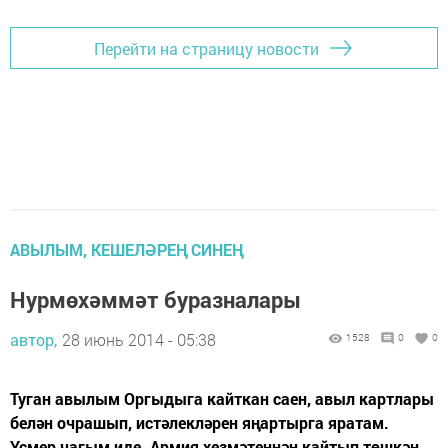
Перейти на страницу новости
АВЫЛЫМ, КЕШЕЛӘРЕҢ СИНЕҢ
Нурмөхәммәт буразналары
автор,
28 июнь 2014 - 05:38
1528
0
0
Туган авылым Оргыдыга кайткан саен, авыл картлары
белән очрашып, истәлекләрен яңартырга яратам.
Үсмер чагым иде. Армия хезмәтеннән кайтып төшкән,