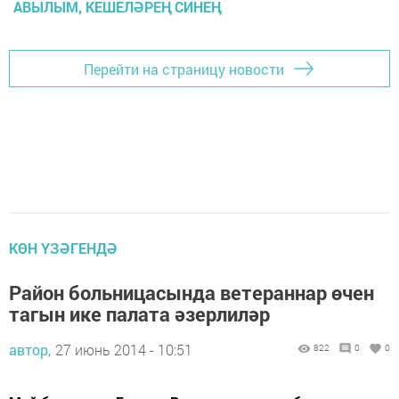
АВЫЛЫМ, КЕШЕЛӘРЕҢ СИНЕҢ
Перейти на страницу новости
КӨН ҮЗӘГЕНДӘ
Район больницасында ветераннар өчен
тагын ике палата әзерлиләр
автор,
27 июнь 2014 - 10:51
822
0
0