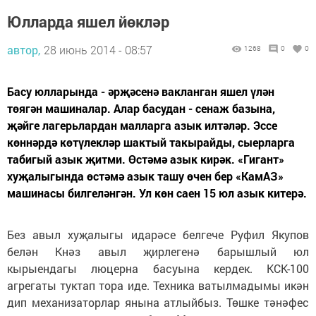
Юлларда яшел йөкләр
автор,
28 июнь 2014 - 08:57
1268
0
0
Басу юлларында - әрҗәсенә вакланган яшел үлән
төягән машиналар. Алар басудан - сенаж базына,
җәйге лагерьлардан малларга азык илтәләр. Эссе
көннәрдә көтүлекләр шактый такырайды, сыерларга
табигый азык җитми. Өстәмә азык кирәк. «Гигант»
хуҗалыгында өстәмә азык ташу өчен бер «КамАЗ»
машинасы билгеләнгән. Ул көн саен 15 юл азык китерә.
Без авыл хуҗалыгы идарәсе белгече Руфил Якупов
белән Кнәз авыл җирлегенә барышлый юл
кырыендагы люцерна басуына кердек. КСК-100
агрегаты туктап тора иде. Техника ватылмадымы икән
дип механизаторлар янына атлыйбыз. Төшке тәнәфес