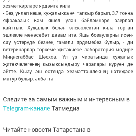
хезмәткәрләре ярдәмгә килә.
- Без, унлап кеше, хуҗалыкка өч тапкыр барып, 3,7 тонна
яфраказык һәм яшел үлән бәйләмнәре әзерләп
кайттык. Хуҗалык белән элек-электән килә торган
эшлекле мөнәсәбәт дәвам итә. Яшь бозауларны исән-
сау үстерүдә безнең гамәли ярдәмебез булыр, - ди
ветеринарлар төркеме җитәкчесе, лаборатория мөдире
Миңнегаббас Шәехов. Ул үз чиратында хуҗалык
җитәкчелегенең кызыксындыру чаралары күрүен дә
әйтте. Кызу эш өстендә хезмәттәшлекнең нәтиҗәсе
матур булыр, әлбәттә.
Следите за самым важным и интересным в
Telegram-канале
Татмедиа
Читайте новости Татарстана в