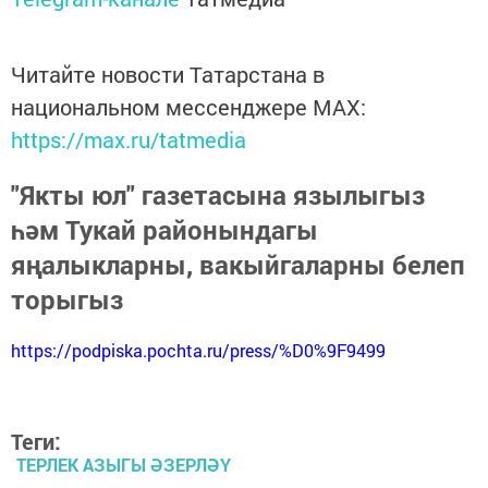
Читайте новости Татарстана в
национальном мессенджере MАХ:
https://max.ru/tatmedia
"Якты юл" газетасына язылыгыз
һәм Тукай районындагы
яңалыкларны, вакыйгаларны белеп
торыгыз
https://podpiska.pochta.ru/press/%D0%9F9499
Теги:
ТЕРЛЕК АЗЫГЫ ӘЗЕРЛӘҮ