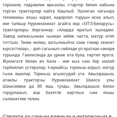
тәрәзәле, гидравлик җиһазлы, стартер белән кабына
торган тракторлар кайта башлый. Эшләгән чагында
техниканы яхшы карап, кадерләп торуын искә алып,
ике тапкыр Нурмөхәммәт агайга яңа «МТЗ-Беларусь»
тракторлары биргәннәр. «Аларда яратып эшләдем.
Завод капкасыннан чыккан кебек чиста, матур итеп
тоттым. Төзек килеш, ватылмыйча озак гомер хезмәт
күрсәттеләр», - дип сагынып сөйләде ул яраткан һөнәре
турында. Гаиләсендә дә үрнәк ата була, тәртип ярата.
Җәмәгате белән өч бала - ике кыз һәм бер малай
тәрбияләп үстерәләр. Һәркайсы тормыш корып, матур
гына яшиләр. Тормыш агымсудай үтә. Авылдашым,
атаклы тракторчы Нурмөхәммәт Шәмси улы
Шәмсиевка да 80 яшь тулды. Авылдашым белән
горурланып, аңа бәхетле картлык һәм яхшы
сәламәтлек телим.
Следите за самым важным и интересным в