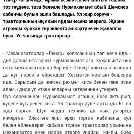
төз гәүдәле, таза беләкле Нурмөхәммәт абый Шәмсиев
сабанчы булып эшли башлады. Ул җир сөрүче -
тракторчының иң якын ярдәмчесенә әверелә. Җирне
агроном кушкан тирәнлектә эшкәртү өчен җаваплы
була. Ул чагында тракторлар...
- Механизаторлар «Ленар» колхозының төп көче иде, -
дип дәвам итә сүзен Нурмөхәммәт ага. Хуҗалыкта бик
оста механизаторлар бар иде. Әтиең Галимҗан агайдан
да күп нәрсәгә өйрәндем. Хезмәтен яратып башкара
иде. Барысын да чиксез рәхмәт хисе белән генә искә
алам, - диде ул үткән елларны хәтереннән үткәреп.
Сүз сөрешеннән Нурмөхәммәт аганың йөзе яктырып,
күңеле күтәрелеп китә. Ул трактор руле артында 51 ел
җир сөргән. Шул чорда техника да нык үзгәреш
кичергән. Электәге җил өреп торган кабиналы, кул
белән әйләндереп кабыза торган тракторлар урынына
механизатор өчен идарә итәргә уңайлы, җылы, биек