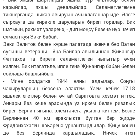
карыйлар, яхшы дәвалыйлар. Сәламәтлегемне
тикшергәндә шикәр авыруын ачыклаганнар иде. Әлеге
сырхауга да кирәкле даруларын биреп торалар. Бик
шатмын, рәхмәт үзләренә, - дип моңсу йөзенә нур чәчеп
елмаеп куя Зәки бабай.
Зәки Вәлитов белән күрше палатада икенче бер Ватан
сугышы ветераны - Яңа Байлар авылыннан Җиһангир
Фәттахов та бирегә сәламәтлеген ныгытыр өчен
килгән. Бик итагатъле, ипле генә Җиһангир бабай белән
сөйләшә башлыйбыз.
- Мине солдатка 1944 елны алдылар. Соңгы
чакыруларның берсенә эләктем. Үзем кебек 17-18
яшьлек егетләр белән өч ай Саратовта хезмәт иттек.
Аннары йөз кеше арасында үз иркем белән ризалык
биреп Берлин ягына, элемтәчегә укырга киттем. Безне
Берлиннан 40 км ераклыкта булган бер җирдә
Фридрихсхаген шәһәренә урнаштырдылар. Җиңү көнен
дә без Берлинда каршыладык. Ничек итеп