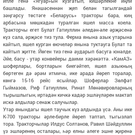
ипле генә «Ягуар»ын кузгатып, кишәрлекне иңли
башлады. Янәшәсеннән җеп белән тагылгандай
зәңгәрсу төстәге «Беларусь» тракторы бара, киң
арбасына мөшкәдән туралган яшел масса коела.
Тракторчы егет Булат Гатиуллин әледән-әле әрҗәсенә
күз сала, әрҗәсе тиз тула. Ферма янына азык утарына
кайтып, яшел курган өючеләр янына туктауга Булат та
кайтып җитте. Йөген тиз генә аударып басуга юнәлде.
Әйе, басу - утар конвейеры даими хәрәкәттә. «КамАЗ»
шоферлары, бортларын биегәйтеп, яшел азыкның
бөртеген дә әрәм итмичә, ике арада йөреп торалар,
көнгә 15-16 рейс ясыйлар. Шоферлар Зөлфәт
Гыймазов, Риф Гатиуллин, Ринат Мөнәвировларның
тырышлыгын, иртәдән кичкә кадәр эшләүләрен мактап
искә алдылар сенаж салучылар.
Утар янындагы яшел таучык күз алдында үсә. Аны ике
К-700 тракторы әрле-бирле йөреп таптап, тыгызлап
тора. Тракторчылар Илдус Солтанов, Равил Шәйдуллин
үз эшләренең осталары, һәр елны әлеге эшне җиренә