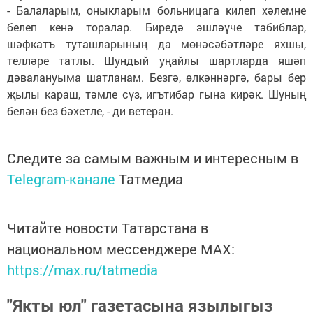
- Балаларым, оныкларым больницага килеп хәлемне
белеп кенә торалар. Биредә эшләүче табиблар,
шәфкатъ туташларының да мөнәсәбәтләре яхшы,
телләре татлы. Шундый уңайлы шартларда яшәп
дәвалануыма шатланам. Безгә, өлкәннәргә, бары бер
җылы караш, тәмле сүз, игътибар гына кирәк. Шуның
белән без бәхетле, - ди ветеран.
Следите за самым важным и интересным в
Telegram-канале
Татмедиа
Читайте новости Татарстана в
национальном мессенджере MАХ:
https://max.ru/tatmedia
"Якты юл" газетасына язылыгыз