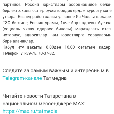
партиясе, Россия юристлары ассоциациясе белән
берлектә, халыкка түләүсез юридик ярдәм күрсәтү көне
үткәрә. Безнең район халкы ул көнне Яр Чаллы шәһәре,
ГЭС бистәсе, Есенин урамы, 1нче йорт адресы буенча
(социаль яклау идарәсе бинасы) мөрәҗәгать итеп,
нотариус, адвокатлар һәм юристларга сорауларын
бирә алачаклар.
Кабул итү вакыты 8.00дән 16.00 сәгатькә кадәр.
Телефон: 71-39-75, 70-37-82.
Следите за самым важным и интересным в
Telegram-канале
Татмедиа
Читайте новости Татарстана в
национальном мессенджере MАХ:
https://max.ru/tatmedia