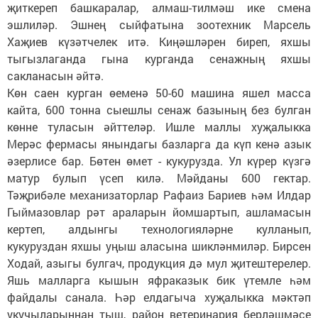
җиткереп башкаралар, алмаш-тилмәш ике смена
эшлиләр. Эшнең сыйфатына зоотехник Марсель
Хаҗиев күзәтчелек итә. Киңәшләрен биреп, яхшы
тыгызлаганда гына курганда сенажның яхшы
сакланасын әйтә.
Көн саен курган өеменә 50-60 машина яшел масса
кайта, 600 тонна сыешлы сенаж базының без булган
көнне туласын әйттеләр. Ишле маллы хуҗалыкка
Мерәс фермасы янындагы базларга да күп кенә азык
әзерлисе бар. Бөтен өмет - кукурузда. Ул күрер күзгә
матур булып үсеп килә. Мәйданы 600 гектар.
Тәҗрибәле механизаторлар Рафаиз Бариев һәм Илдар
Гыймазовлар рәт араларын йомшартып, ашламасын
кертеп, алдынгы технологияләрне кулланып,
кукуруздан яхшы уңыш аласына шикләнмиләр. Бирсен
Ходай, азыгы булгач, продукция дә мул җитештерелер.
Яшь малларга кышын яфраказык бик үтемле һәм
файдалы санала. Һәр елдагыча хуҗалыкка мәктәп
укучыларыннан тыш, район ветеринария берләшмәсе