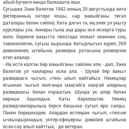
абый бүгенге көндә Калмашта яши.
Сугышка Зәки Вәлитов 1942 елның 20 августында китә
(ветеранның хәтере яхшы, һәр вакыйганы төгәл
даталары белән сөйли). Китә дигәч тә, иң элек ул укыту
курслары уза. Аннары гына аңа дары исе иснәргә туры
килә. Беренче вакытта пехотада хезмәт икәннән соң,
тәвәкәллеген, сугыш кырында батырлыгын күреп, 269
дивизиянең штабына, разведка ротасына разведчик
итеп алалар.
- Иң истә калган бер вакыйганы сөйлим әле, - дип, Зәки
Вәлитов ул чакларны искә ала. - Шулай бер вакыт
разведкага чыгып, «тел» алып кайтабыз. Немецлар
ягыннан чыгып килгәндә маңгайга маңгай аларның
разведкасы белән очраштык. Шунда ук алар белән
көрәшә башладык. Каты бәрелештек. Немец
разведчикларының берсе башыма сугып яра салды.
Ләкин бирешмәдек. Алардан өстенрәк чыгып, «тел»не
ычкындырмадык, унтер-офицерны дивизия штабына
исән-сау алып кайттык, - ди ветеран.