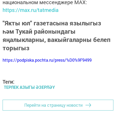
национальном мессенджере MАХ:
https://max.ru/tatmedia
"Якты юл" газетасына язылыгыз
һәм Тукай районындагы
яңалыкларны, вакыйгаларны белеп
торыгыз
https://podpiska.pochta.ru/press/%D0%9F9499
Теги:
ТЕРЛЕК АЗЫГЫ ӘЗЕРЛӘҮ
Перейти на страницу новости