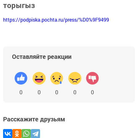
торыгыз
https://podpiska.pochta.ru/press/%D0%9F9499
Оставляйте реакции
0
0
0
0
0
Расскажите друзьям