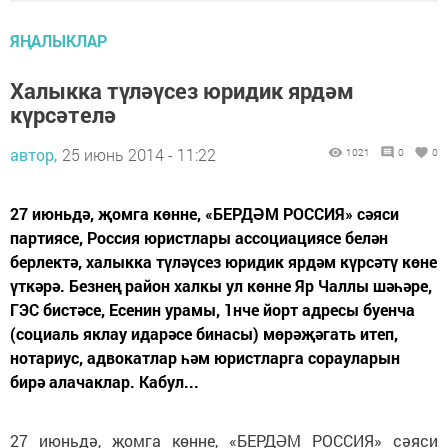
ЯҢАЛЫКЛАР
Халыкка түләүсез юридик ярдәм
күрсәтелә
автор,
25 июнь 2014 - 11:22
1021
0
0
27 июньдә, җомга көнне, «БЕРДӘМ РОССИЯ» сәяси
партиясе, Россия юристлары ассоциациясе белән
берлектә, халыкка түләүсез юридик ярдәм күрсәтү көне
үткәрә. Безнең район халкы ул көнне Яр Чаллы шәһәре,
ГЭС бистәсе, Есенин урамы, 1нче йорт адресы буенча
(социаль яклау идарәсе бинасы) мөрәҗәгать итеп,
нотариус, адвокатлар һәм юристларга сорауларын
бирә алачаклар. Кабул...
27 июньдә, җомга көнне, «БЕРДӘМ РОССИЯ» сәяси