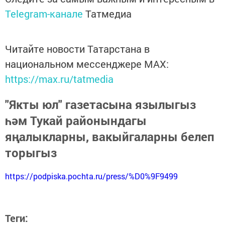
Telegram-канале
Татмедиа
Читайте новости Татарстана в
национальном мессенджере MАХ:
https://max.ru/tatmedia
"Якты юл" газетасына язылыгыз
һәм Тукай районындагы
яңалыкларны, вакыйгаларны белеп
торыгыз
https://podpiska.pochta.ru/press/%D0%9F9499
Теги: