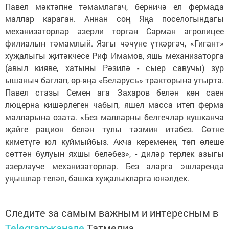
Павел мәктәпне тәмамлагач, берничә ел фермада
маллар караган. Аннан соң Яңа поселогындагы
механизаторлар әзерли торган Сарман агролицее
филиалын тәмамлый. Язгы чәчүне үткәргәч, «Гигант»
хуҗалыгы җитәкчесе Риф Имамов, яшь механизаторга
(авыл кияве, хатыны Рәзилә - сыер савучы) зур
ышаныч баглап, өр-яңа «Беларусь» тракторына утырта.
Павел стазы Семен ага Захаров белән көн саен
люцерна кишәрлеген чабып, яшел масса итеп ферма
малларына озата. «Без малларны белгечләр кушканча
җәйге рацион белән тулы тәэмин итәбез. Сөтне
киметүгә юл куймыйбыз. Акча кеременең төп өлеше
сөттән булуын яхшы беләбез», - диләр терлек азыгы
әзерләүче механизаторлар. Без аларга эшләрендә
уңышлар теләп, башка хуҗалыкларга юнәлдек.
Следите за самым важным и интересным в
Telegram-канале
Татмедиа