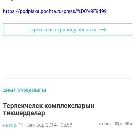
https://podpiska.pochta.ru/press/%D0%9F9499
Перейти на страницу новости
АВЫЛ ХУҖАЛЫГЫ
Терлекчелек комплексларын
тикшерделәр
автор,
11 гыйнвар 2014 - 05:53
1089
0
0