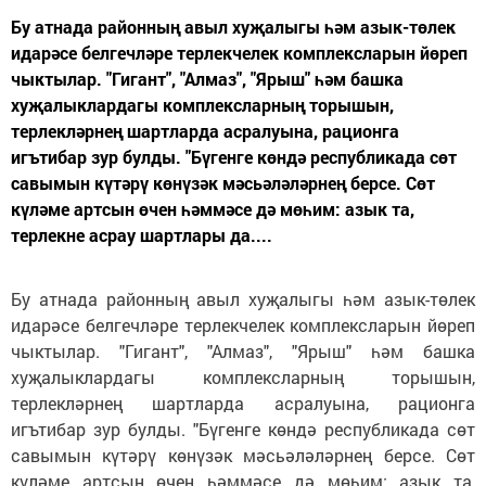
Бу атнада районның авыл хуҗалыгы һәм азык-төлек
идарәсе белгечләре терлекчелек комплексларын йөреп
чыктылар. "Гигант", "Алмаз", "Ярыш" һәм башка
хуҗалыклардагы комплексларның торышын,
терлекләрнең шартларда асралуына, рационга
игътибар зур булды. "Бүгенге көндә республикада сөт
савымын күтәрү көнүзәк мәсьәләләрнең берсе. Сөт
күләме артсын өчен һәммәсе дә мөһим: азык та,
терлекне асрау шартлары да....
Бу атнада районның авыл хуҗалыгы һәм азык-төлек
идарәсе белгечләре терлекчелек комплексларын йөреп
чыктылар. "Гигант", "Алмаз", "Ярыш" һәм башка
хуҗалыклардагы комплексларның торышын,
терлекләрнең шартларда асралуына, рационга
игътибар зур булды. "Бүгенге көндә республикада сөт
савымын күтәрү көнүзәк мәсьәләләрнең берсе. Сөт
күләме артсын өчен һәммәсе дә мөһим: азык та,