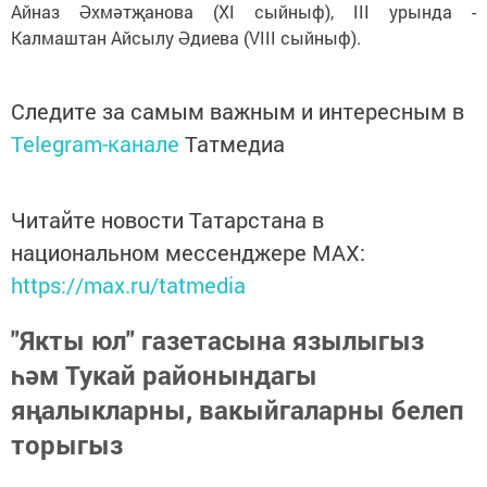
Айназ Әхмәтҗанова (XI сыйныф), III урында -
Калмаштан Айсылу Әдиева (VIII сыйныф).
Следите за самым важным и интересным в
Telegram-канале
Татмедиа
Читайте новости Татарстана в
национальном мессенджере MАХ:
https://max.ru/tatmedia
"Якты юл" газетасына язылыгыз
һәм Тукай районындагы
яңалыкларны, вакыйгаларны белеп
торыгыз