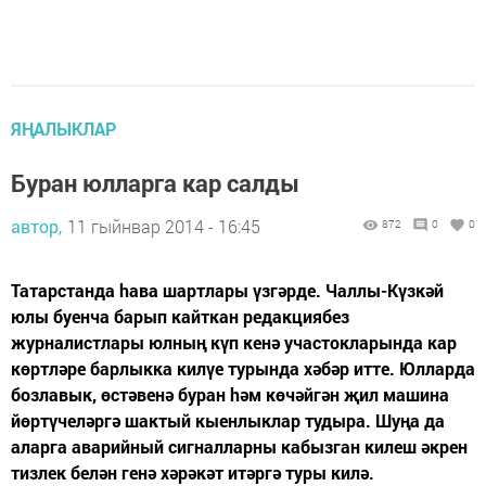
ЯҢАЛЫКЛАР
Буран юлларга кар салды
автор,
11 гыйнвар 2014 - 16:45
872
0
0
Татарстанда hава шартлары үзгәрде. Чаллы-Күзкәй
юлы буенча барып кайткан редакциябез
журналистлары юлның күп кенә участокларында кар
көртләре барлыкка килүе турында хәбәр итте. Юлларда
бозлавык, өстәвенә буран hәм көчәйгән җил машина
йөртүчеләргә шактый кыенлыклар тудыра. Шуңа да
аларга аварийный сигналларны кабызган килеш әкрен
тизлек белән генә хәрәкәт итәргә туры килә.