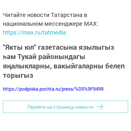
Читайте новости Татарстана в
национальном мессенджере MАХ:
https://max.ru/tatmedia
"Якты юл" газетасына язылыгыз
һәм Тукай районындагы
яңалыкларны, вакыйгаларны белеп
торыгыз
https://podpiska.pochta.ru/press/%D0%9F9499
Перейти на страницу новости