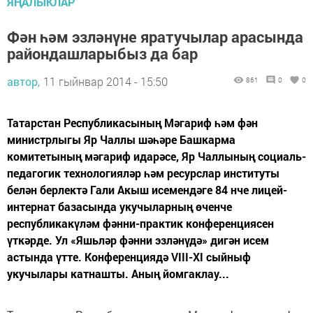
ЯҢАЛЫКЛАР
Фән һәм эзләнүне яратучылар арасында
райондашларыбыз да бар
автор,
11 гыйнвар 2014 - 15:50
861
0
0
Татарстан Республикасының Мәгариф һәм фән
министрлыгы Яр Чаллы шәһәре Башкарма
комитетының мәгариф идарәсе, Яр Чаллының социаль-
педагогик технологияләр һәм ресурслар институты
белән берлектә Гали Акыш исемендәге 84 нче лицей-
интернат базасында укучыларның өченче
республикакүләм фәнни-практик конференциясен
үткәрде. Ул «Яшьләр фәнни эзләнүдә» дигән исем
астында үтте. Конференциядә VIII-XI сыйныф
укучылары катнашты. Аның йомгаклау...