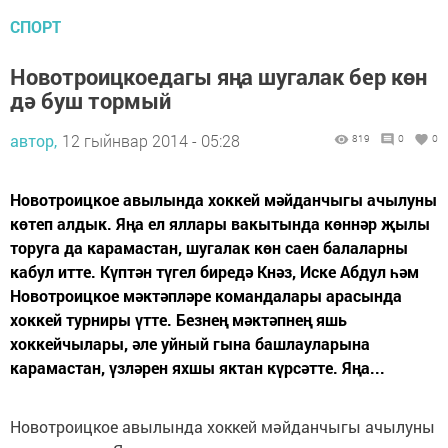
СПОРТ
Новотроицкоедагы яңа шугалак бер көн
дә буш тормый
автор,
12 гыйнвар 2014 - 05:28
819
0
0
Новотроицкое авылында хоккей мәйданчыгы ачылуны
көтеп алдык. Яңа ел яллары вакытында көннәр җылы
торуга да карамастан, шугалак көн саен балаларны
кабул итте. Күптән түгел биредә Кнәз, Иске Абдул һәм
Новотроицкое мәктәпләре командалары арасында
хоккей турниры үтте. Безнең мәктәпнең яшь
хоккейчылары, әле уйный гына башлауларына
карамастан, үзләрен яхшы яктан күрсәтте. Яңа...
Новотроицкое авылында хоккей мәйданчыгы ачылуны