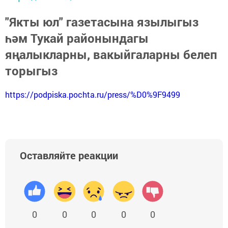
"Якты юл" газетасына язылыгыз
һәм Тукай районындагы
яңалыкларны, вакыйгаларны белеп
торыгыз
https://podpiska.pochta.ru/press/%D0%9F9499
Оставляйте реакции
0
0
0
0
0