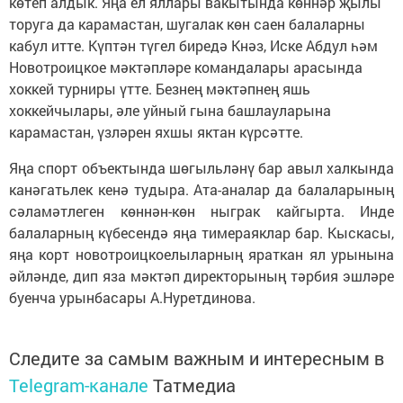
көтеп алдык. Яңа ел яллары вакытында көннәр җылы
торуга да карамастан, шугалак көн саен балаларны
кабул итте. Күптән түгел биредә Кнәз, Иске Абдул һәм
Новотроицкое мәктәпләре командалары арасында
хоккей турниры үтте. Безнең мәктәпнең яшь
хоккейчылары, әле уйный гына башлауларына
карамастан, үзләрен яхшы яктан күрсәтте.
Яңа спорт объектында шөгыльләнү бар авыл халкында
канәгатьлек кенә тудыра. Ата-аналар да балаларының
сәламәтлеген көннән-көн ныграк кайгырта. Инде
балаларның күбесендә яңа тимераяклар бар. Кыскасы,
яңа корт новотроицкоелыларның яраткан ял урынына
әйләнде, дип яза мәктәп директорының тәрбия эшләре
буенча урынбасары А.Нуретдинова.
Следите за самым важным и интересным в
Telegram-канале
Татмедиа