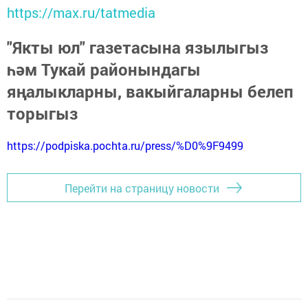
https://max.ru/tatmedia
"Якты юл" газетасына язылыгыз
һәм Тукай районындагы
яңалыкларны, вакыйгаларны белеп
торыгыз
https://podpiska.pochta.ru/press/%D0%9F9499
Перейти на страницу новости