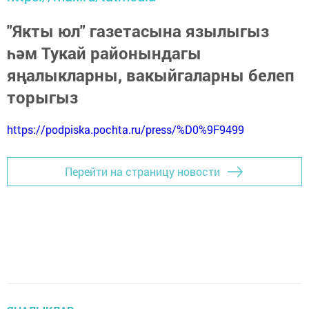
"Якты юл" газетасына язылыгыз
һәм Тукай районындагы
яңалыкларны, вакыйгаларны белеп
торыгыз
https://podpiska.pochta.ru/press/%D0%9F9499
Перейти на страницу новости