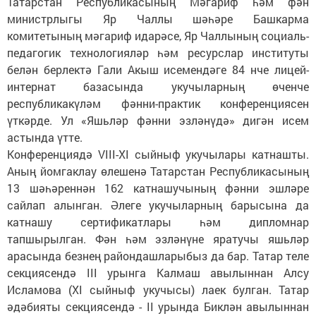
Татарстан Республикасының Мәгариф һәм фән
министрлыгы Яр Чаллы шәһәре Башкарма
комитетының мәгариф идарәсе, Яр Чаллының социаль-
педагогик технологияләр һәм ресурслар институты
белән берлектә Гали Акыш исемендәге 84 нче лицей-
интернат базасында укучыларның өченче
республикакүләм фәнни-практик конференциясен
үткәрде. Ул «Яшьләр фәнни эзләнүдә» дигән исем
астында үтте.
Конференциядә VIII-XI сыйныф укучылары катнашты.
Аның йомгаклау өлешенә Татарстан Республикасының
13 шәһәреннән 162 катнашучының фәнни эшләре
сайлап алынган. Әлеге укучыларның барысына да
катнашу сертификатлары һәм дипломнар
тапшырылган. Фән һәм эзләнүне яратучы яшьләр
арасында безнең райондашларыбыз да бар. Татар теле
секциясендә III урынга Калмаш авылыннан Алсу
Исламова (XI сыйныф укучысы) лаек булган. Татар
әдәбияты секциясендә - II урында Биклән авылыннан