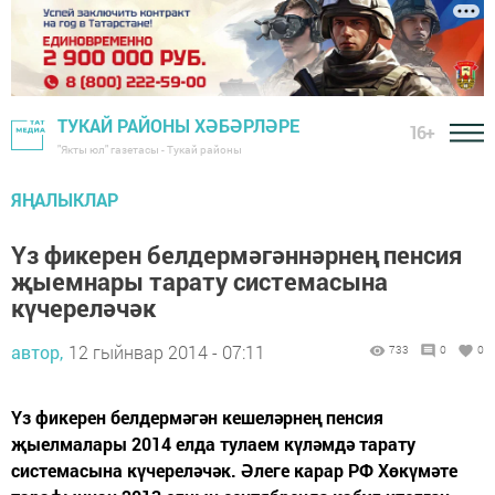
ТУКАЙ РАЙОНЫ ХӘБӘРЛӘРЕ
16+
"Якты юл" газетасы - Тукай районы
ЯҢАЛЫКЛАР
Үз фикерен белдермәгәннәрнең пенсия
җыемнары тарату системасына
күчереләчәк
автор,
12 гыйнвар 2014 - 07:11
733
0
0
Үз фикерен белдермәгән кешеләрнең пенсия
җыелмалары 2014 елда тулаем күләмдә тарату
системасына күчереләчәк. Әлеге карар РФ Хөкүмәте