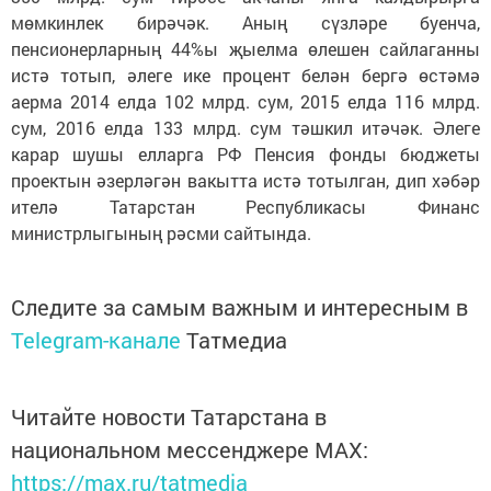
мөмкинлек бирәчәк. Аның сүзләре буенча,
пенсионерларның 44%ы җыелма өлешен сайлаганны
истә тотып, әлеге ике процент белән бергә өстәмә
аерма 2014 елда 102 млрд. сум, 2015 елда 116 млрд.
сум, 2016 елда 133 млрд. сум тәшкил итәчәк. Әлеге
карар шушы елларга РФ Пенсия фонды бюджеты
проектын әзерләгән вакытта истә тотылган, дип хәбәр
ителә Татарстан Республикасы Финанс
министрлыгының рәсми сайтында.
Следите за самым важным и интересным в
Telegram-канале
Татмедиа
Читайте новости Татарстана в
национальном мессенджере MАХ:
https://max.ru/tatmedia