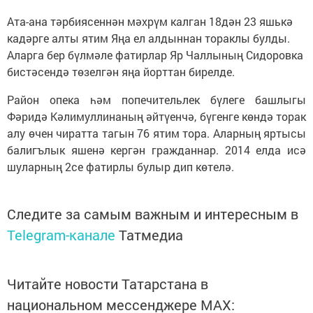
Ата-ана тәрбиясеннән мәхрүм калган 18дән 23 яшькә
кадәрге алты ятим Яңа ел алдыннан тораклы булды.
Аларга бер бүлмәле фатирлар Яр Чаллының Сидоровка
бистәсендә төзелгән яңа йорттан бирелде.
Район опека һәм попечительлек бүлеге башлыгы
Фәридә Кәлимуллинаның әйтүенчә, бүгенге көндә торак
алу өчен чиратта тагын 76 ятим тора. Аларның яртысы
балигълык яшенә кергән гражданнар. 2014 елда исә
шуларның 2се фатирлы булыр дип көтелә.
Следите за самым важным и интересным в
Telegram-канале
Татмедиа
Читайте новости Татарстана в
национальном мессенджере MАХ: