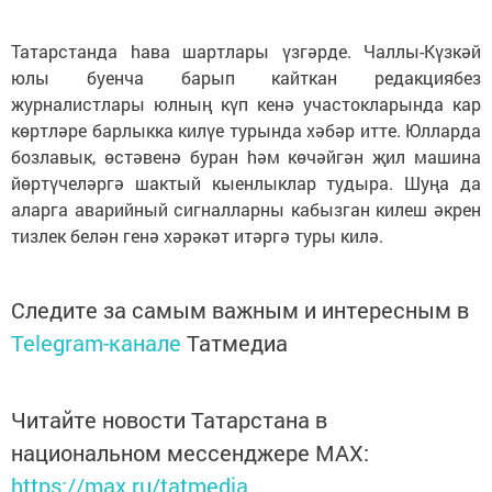
Татарстанда hава шартлары үзгәрде. Чаллы-Күзкәй
юлы буенча барып кайткан редакциябез
журналистлары юлның күп кенә участокларында кар
көртләре барлыкка килүе турында хәбәр итте. Юлларда
бозлавык, өстәвенә буран hәм көчәйгән җил машина
йөртүчеләргә шактый кыенлыклар тудыра. Шуңа да
аларга аварийный сигналларны кабызган килеш әкрен
тизлек белән генә хәрәкәт итәргә туры килә.
Следите за самым важным и интересным в
Telegram-канале
Татмедиа
Читайте новости Татарстана в
национальном мессенджере MАХ:
https://max.ru/tatmedia