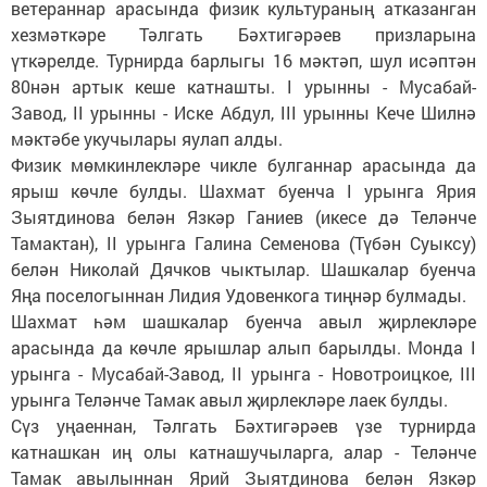
ветераннар арасында физик культураның атказанган
хезмәткәре Тәлгать Бәхтигәрәев призларына
үткәрелде. Турнирда барлыгы 16 мәктәп, шул исәптән
80нән артык кеше катнашты. I урынны - Мусабай-
Завод, II урынны - Иске Абдул, III урынны Кече Шилнә
мәктәбе укучылары яулап алды.
Физик мөмкинлекләре чикле булганнар арасында да
ярыш көчле булды. Шахмат буенча I урынга Ярия
Зыятдинова белән Язкәр Ганиев (икесе дә Теләнче
Тамактан), II урынга Галина Семенова (Түбән Суыксу)
белән Николай Дячков чыктылар. Шашкалар буенча
Яңа поселогыннан Лидия Удовенкога тиңнәр булмады.
Шахмат һәм шашкалар буенча авыл җирлекләре
арасында да көчле ярышлар алып барылды. Монда I
урынга - Мусабай-Завод, II урынга - Новотроицкое, III
урынга Теләнче Тамак авыл җирлекләре лаек булды.
Сүз уңаеннан, Тәлгать Бәхтигәрәев үзе турнирда
катнашкан иң олы катнашучыларга, алар - Теләнче
Тамак авылыннан Ярий Зыятдинова белән Язкәр