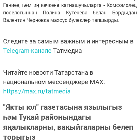
Ганиев, һәм иң кечкенә катнашучыларга - Комсомолец
поселогыннан Полина Кутенева белән Бордыдан
Валентин Черновка махсус бүләкләр тапшырды.
Следите за самым важным и интересным в
Telegram-канале
Татмедиа
Читайте новости Татарстана в
национальном мессенджере MАХ:
https://max.ru/tatmedia
"Якты юл" газетасына язылыгыз
һәм Тукай районындагы
яңалыкларны, вакыйгаларны белеп
торыгыз