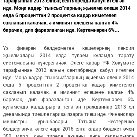
тарафыннан 2013 елның сентябрендә кабул ителгән
иде. Моңа кадәр "тынсыз"ларның җыелма өлеше 2014
елда 6 проценттан 2 процентка кадәр киметелеп
сакланып калачак, ә иминият өлешенә калган 4%
барачак, дип фаразланган иде. Кертемнәрен 6%...
Үз фикерен белдермәгән кешеләрнең пенсия
җыелмалары 2014 елда тулаем күләмдә тарату
системасына күчереләчәк. Әлеге карар РФ Хөкүмәте
тарафыннан 2013 елның сентябрендә кабул ителгән
иде. Моңа кадәр "тынсыз"ларның җыелма өлеше 2014
елда 6 проценттан 2 процентка кадәр киметелеп
сакланып калачак, ә иминият өлешенә калган 4%
барачак, дип фаразланган иде. Кертемнәрен 6%
күләмендә калдырырга теләгән гражданнар 2013 ел
дәвамында тиешле гариза язарга тиеш иде. Финанслар
министры урынбасары Татьяна Нестеренко
белдергәнчә, әлеге чара 2016 елга кадәр бюджет өчен
350 млрд. сум тирәсе акчаны янга калдырырга