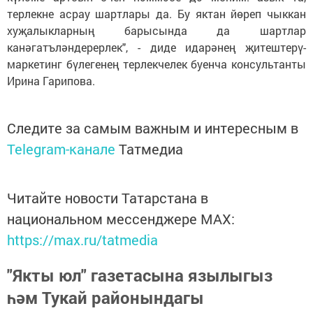
терлекне асрау шартлары да. Бу яктан йөреп чыккан
хуҗалыкларның барысында да шартлар
канәгатъләндерерлек", - диде идарәнең җитештерү-
маркетинг бүлегенең терлекчелек буенча консультанты
Ирина Гарипова.
Следите за самым важным и интересным в
Telegram-канале
Татмедиа
Читайте новости Татарстана в
национальном мессенджере MАХ:
https://max.ru/tatmedia
"Якты юл" газетасына язылыгыз
һәм Тукай районындагы