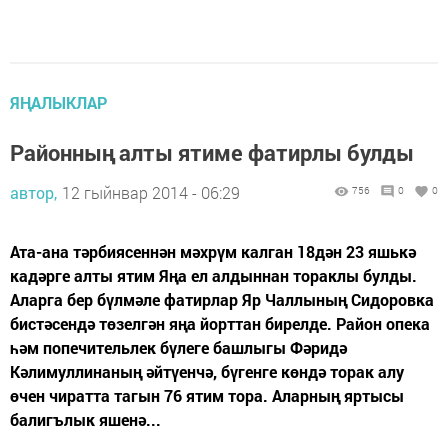
ЯҢАЛЫКЛАР
Районның алты ятиме фатирлы булды
автор,
12 гыйнвар 2014 - 06:29
756
0
0
Ата-ана тәрбиясеннән мәхрүм калган 18дән 23 яшькә
кадәрге алты ятим Яңа ел алдыннан тораклы булды.
Аларга бер бүлмәле фатирлар Яр Чаллының Сидоровка
бистәсендә төзелгән яңа йорттан бирелде. Район опека
һәм попечительлек бүлеге башлыгы Фәридә
Кәлимуллинаның әйтүенчә, бүгенге көндә торак алу
өчен чиратта тагын 76 ятим тора. Аларның яртысы
балигълык яшенә...