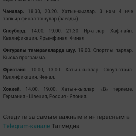
Чаналар.
18.30, 20.20. Хатын-кызлар. 3 һәм 4 нче
тапкыр финал төшүләр (заезды).
Сноуборд.
14.00, 19.00, 21.30. Ир-атлар. Хаф-пайп.
Квалификация. Ярымфинал. Финал.
Фигуралы тимераякларда шуу.
19.00. Спортлы парлар.
Кыска программа.
Фристайл.
10.00, 13.00. Хатын-кызлар. Слоуп-стайл.
Квалификация. Финал.
Хоккей.
14.00, 19.00. Хатын-кызлар. «В» төркеме.
Германия - Швеция, Россия - Япония.
Следите за самым важным и интересным в
Telegram-канале
Татмедиа