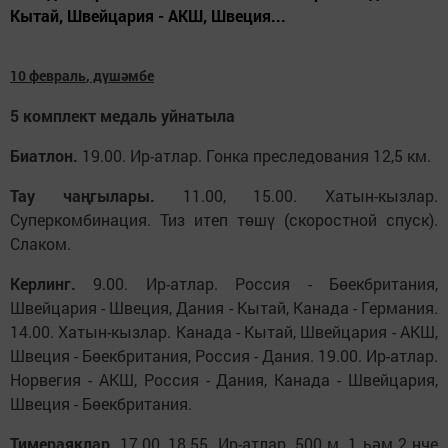
Кытай, Швейцария - АКШ, Швеция...
10 феврал
ь
, дүшәмбе
5 комплект медал
ь
уйнатыла
Биатлон.
19.00. Ир-атлар. Гонка преследования 12,5 км.
Тау чаңгылары.
11.00, 15.00. Хатын-кызлар.
Суперкомбинация. Тиз итеп төшү (скоростной спуск).
Слаком.
Керлинг.
9.00. Ир-атлар. Россия - Бөекбритания,
Швейцария - Швеция, Дания - Кытай, Канада - Германия.
14.00. Хатын-кызлар. Канада - Кытай, Швейцария - АКШ,
Швеция - Бөекбритания, Россия - Дания. 19.00. Ир-атлар.
Норвегия - АКШ, Россия - Дания, Канада - Швейцария,
Швеция - Бөекбритания.
Тимераяклар.
17.00, 18.55. Ир-атлар. 500 м. 1 һәм 2 нче