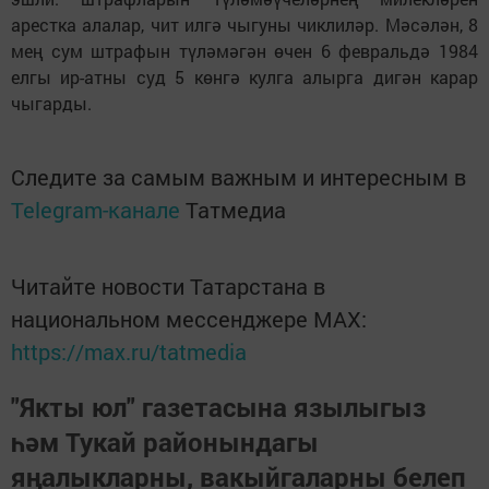
арестка алалар, чит илгә чыгуны чиклиләр. Мәсәлән, 8
мең сум штрафын түләмәгән өчен 6 февральдә 1984
елгы ир-атны суд 5 көнгә кулга алырга дигән карар
чыгарды.
Следите за самым важным и интересным в
Telegram-канале
Татмедиа
Читайте новости Татарстана в
национальном мессенджере MАХ:
https://max.ru/tatmedia
"Якты юл" газетасына язылыгыз
һәм Тукай районындагы
яңалыкларны, вакыйгаларны белеп