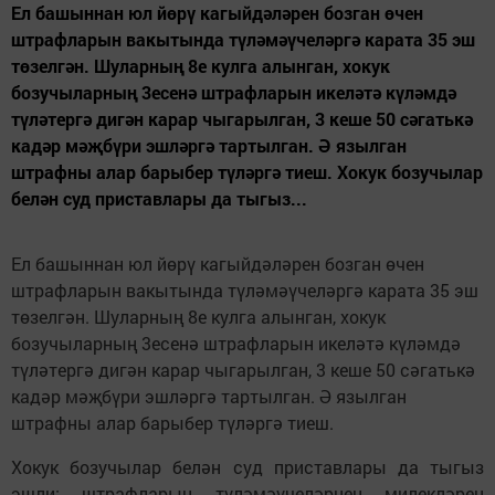
Ел башыннан юл йөрү кагыйдәләрен бозган өчен
штрафларын вакытында түләмәүчеләргә карата 35 эш
төзелгән. Шуларның 8е кулга алынган, хокук
бозучыларның 3есенә штрафларын икеләтә күләмдә
түләтергә дигән карар чыгарылган, 3 кеше 50 сәгатькә
кадәр мәҗбүри эшләргә тартылган. Ә язылган
штрафны алар барыбер түләргә тиеш. Хокук бозучылар
белән суд приставлары да тыгыз...
Ел башыннан юл йөрү кагыйдәләрен бозган өчен
штрафларын вакытында түләмәүчеләргә карата 35 эш
төзелгән. Шуларның 8е кулга алынган, хокук
бозучыларның 3есенә штрафларын икеләтә күләмдә
түләтергә дигән карар чыгарылган, 3 кеше 50 сәгатькә
кадәр мәҗбүри эшләргә тартылган. Ә язылган
штрафны алар барыбер түләргә тиеш.
Хокук бозучылар белән суд приставлары да тыгыз
эшли: штрафларын түләмәүчеләрнең милекләрен