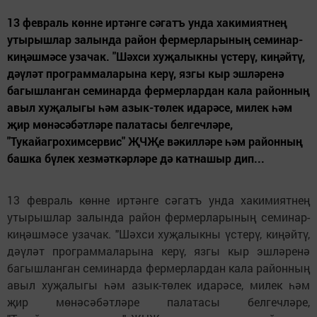
13 февраль көнне иртәнге сәгатъ унда хакимиятнең
утырышлар залында район фермерларының семинар-
киңәшмәсе узачак. "Шәхси хуҗалыкны үстерү, киңәйтү,
дәүләт программаларына керү, язгы кыр эшләренә
багышланган семинарда фермерлардан кала районның
авыл хуҗалыгы һәм азык-төлек идарәсе, милек һәм
җир мөнәсәбәтләре палатасы белгечләре,
"Тукайагрохимсервис" ҖЧҖе вәкилләре һәм районның
башка бүлек хезмәткәрләре дә катнашыр дип...
13 февраль көнне иртәнге сәгатъ унда хакимиятнең
утырышлар залында район фермерларының семинар-
киңәшмәсе узачак. "Шәхси хуҗалыкны үстерү, киңәйтү,
дәүләт программаларына керү, язгы кыр эшләренә
багышланган семинарда фермерлардан кала районның
авыл хуҗалыгы һәм азык-төлек идарәсе, милек һәм
җир мөнәсәбәтләре палатасы белгечләре,