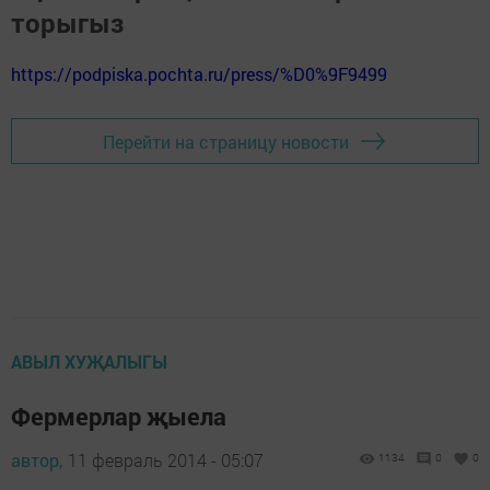
торыгыз
https://podpiska.pochta.ru/press/%D0%9F9499
Перейти на страницу новости
АВЫЛ ХУҖАЛЫГЫ
Фермерлар җыела
автор,
11 февраль 2014 - 05:07
1134
0
0