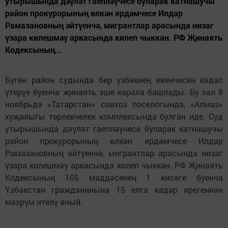
утырышында дәүләт гаепләүчесе буларак катнашучы
район прокурорының өлкән ярдәмчесе Илдар
Рамазановның әйтүенчә, мигрантлар арасында низаг
үзара килешмәү аркасында килеп чыккан. РФ Җинаять
Кодексының...
Бүген район судында бер үзбәкнең икенчесен кадап
үтерүе буенча җинаять эше карала башлады. Бу хәл 8
ноябрьдә «Татарстан» совхоз поселогында, «Алмаз»
хуҗалыгы терлекчелек комплексында булган иде. Суд
утырышында дәүләт гаепләүчесе буларак катнашучы
район прокурорының өлкән ярдәмчесе Илдар
Рамазановның әйтүенчә, мигрантлар арасында низаг
үзара килешмәү аркасында килеп чыккан. РФ Җинаять
Кодексының 105 маддәсенең 1 кисәге буенча
Үзбәкстан гражданинына 15 елга кадәр ирегеннән
мәхрүм ителү яный.