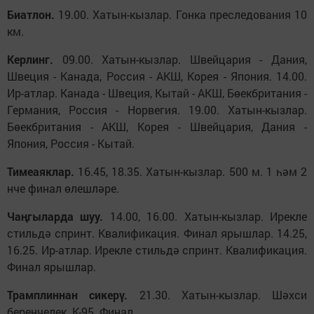
Биатлон.
19.00. Хатын-кызлар. Гонка преследования 10
км.
Керлинг.
09.00. Хатын-кызлар. Швейцария - Дания,
Швеция - Канада, Россия - АКШ, Корея - Япония. 14.00.
Ир-атлар. Канада - Швеция, Кытай - АКШ, Бөекбритания -
Германия, Россия - Норвегия. 19.00. Хатын-кызлар.
Бөекбритания - АКШ, Корея - Швейцария, Дания -
Япония, Россия - Кытай.
Тимеаяклар.
16.45, 18.35. Хатын-кызлар. 500 м. 1 һәм 2
нче финал өлешләре.
Чаңгыларда шуу.
14.00, 16.00. Хатын-кызлар. Ирекле
стильдә спринт. Квалификация. Финал ярышлар. 14.25,
16.25. Ир-атлар. Ирекле стильдә спринт. Квалификация.
Финал ярышлар.
Трамплиннан сикер
ү.
21.30. Хатын-кызлар. Шәхси
беренчелек. К-95. Финал.