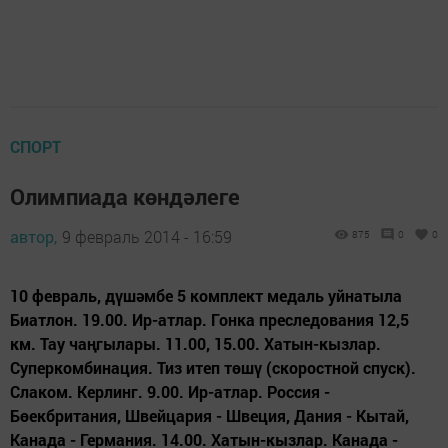
СПОРТ
Олимпиада көндәлеге
автор,
9 февраль 2014 - 16:59
875
0
0
10 февраль, дүшәмбе 5 комплект медаль уйнатыла
Биатлон. 19.00. Ир-атлар. Гонка преследования 12,5
км. Тау чаңгылары. 11.00, 15.00. Хатын-кызлар.
Суперкомбинация. Тиз итеп төшү (скоростной спуск).
Слаком. Керлинг. 9.00. Ир-атлар. Россия -
Бөекбритания, Швейцария - Швеция, Дания - Кытай,
Канада - Германия. 14.00. Хатын-кызлар. Канада -