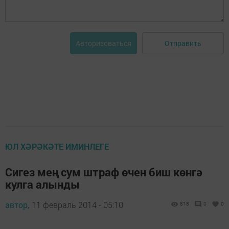
Отправить
Авторизоваться
ЮЛ ХӘРӘКӘТЕ ИМИНЛЕГЕ
Сигез мең сум штраф өчен биш көнгә
кулга алынды
автор,
11 февраль 2014 - 05:10
818
0
0