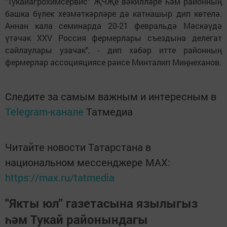
"Тукайагрохимсервис" ҖЧҖе вәкилләре һәм районның
башка бүлек хезмәткәрләре дә катнашыр дип көтелә.
Аннан кала семинарда 20-21 февральдә Мәскәүдә
үтәчәк XXV Россия фермерлары съездына делегат
сайлаулары узачак", - дип хәбәр итте районның
фермерлар ассоцияциясе рәисе Минталип Миңнеханов.
Следите за самым важным и интересным в
Telegram-канале
Татмедиа
Читайте новости Татарстана в
национальном мессенджере MАХ:
https://max.ru/tatmedia
"Якты юл" газетасына язылыгыз
һәм Тукай районындагы