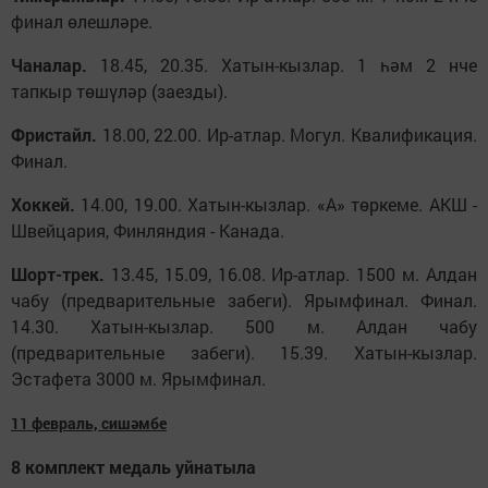
финал өлешләре.
Чаналар.
18.45, 20.35. Хатын-кызлар. 1 һәм 2 нче
тапкыр төшүләр (заезды).
Фристайл.
18.00, 22.00. Ир-атлар. Могул. Квалификация.
Финал.
Хоккей.
14.00, 19.00. Хатын-кызлар. «А» төркеме. АКШ -
Швейцария, Финляндия - Канада.
Шорт-трек.
13.45, 15.09, 16.08. Ир-атлар. 1500 м. Алдан
чабу (предварительные забеги). Ярымфинал. Финал.
14.30. Хатын-кызлар. 500 м. Алдан чабу
(предварительные забеги). 15.39. Хатын-кызлар.
Эстафета 3000 м. Ярымфинал.
11 февраль, сиш
әмбе
8 комплект медал
ь
уйнатыла