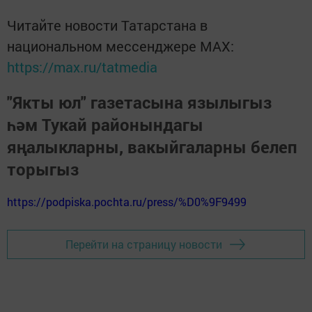
Читайте новости Татарстана в
национальном мессенджере MАХ:
https://max.ru/tatmedia
"Якты юл" газетасына язылыгыз
һәм Тукай районындагы
яңалыкларны, вакыйгаларны белеп
торыгыз
https://podpiska.pochta.ru/press/%D0%9F9499
Перейти на страницу новости