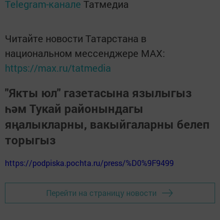
Telegram-канале
Татмедиа
Читайте новости Татарстана в
национальном мессенджере MАХ:
https://max.ru/tatmedia
"Якты юл" газетасына язылыгыз
һәм Тукай районындагы
яңалыкларны, вакыйгаларны белеп
торыгыз
https://podpiska.pochta.ru/press/%D0%9F9499
Перейти на страницу новости