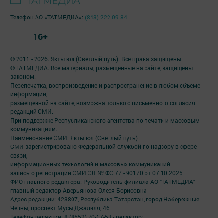
Телефон АО «ТАТМЕДИА»:
(843) 222 09 84
16+
© 2011 - 2026. Якты юл (Светлый путь). Все права защищены.
© ТАТМЕДИА. Все материалы, размещенные на сайте, защищены
законом.
Перепечатка, воспроизведение и распространение в любом объеме
информации,
размещенной на сайте, возможна только с письменного согласия
редакций СМИ.
При поддержке Республиканского агентства по печати и массовым
коммуникациям.
Наименование СМИ: Якты юл (Светлый путь)
СМИ зарегистрировано Федеральной службой по надзору в сфере
связи,
информационных технологий и массовых коммуникаций
запись о регистрации СМИ ЭЛ № ФС 77 - 90170 от 07.10.2025
ФИО главного редактора: Руководитель филиала АО "ТАТМЕДИА" -
главный редактор Аверьянова Олеся Борисовна
Адрес редакции: 423807, Республика Татарстан, город Набережные
Челны, проспект Мусы Джалиля, 46
Телефон редакции: 8 (8552) 70-17-58 - редактор;