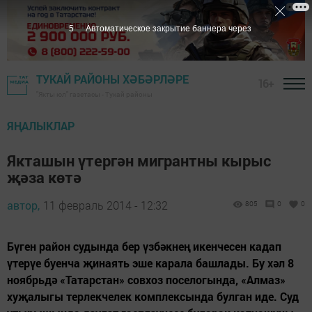
4
Автоматическое закрытие баннера через
ТУКАЙ РАЙОНЫ ХӘБӘРЛӘРЕ
16+
"Якты юл" газетасы - Тукай районы
ЯҢАЛЫКЛАР
Якташын үтергән мигрантны кырыс
җәза көтә
автор,
11 февраль 2014 - 12:32
805
0
0
Бүген район судында бер үзбәкнең икенчесен кадап
үтерүе буенча җинаять эше карала башлады. Бу хәл 8
ноябрьдә «Татарстан» совхоз поселогында, «Алмаз»
хуҗалыгы терлекчелек комплексында булган иде. Суд