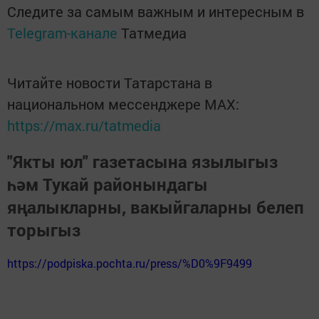
Следите за самым важным и интересным в
Telegram-канале
Татмедиа
Читайте новости Татарстана в
национальном мессенджере MАХ:
https://max.ru/tatmedia
"Якты юл" газетасына язылыгыз
һәм Тукай районындагы
яңалыкларны, вакыйгаларны белеп
торыгыз
https://podpiska.pochta.ru/press/%D0%9F9499