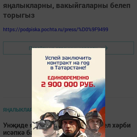
яңалыкларны, вакыйгаларны белеп
торыгыз
https://podpiska.pochta.ru/press/%D0%9F9499
Перейти на страницу новости
ЯҢАЛЫКЛАР
Унҗиде яшьлек егетләр беренчел хәрби
исәпкә баса