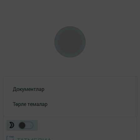
Документлар
Төрле темалар