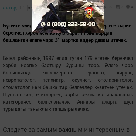
автор,
10 февраль 2014 - 04:05
900
0
0
Бүгенге көндә хәрби комиссариатта яшүсмер егетләрне
беренчел хәрби исәпкә кую бара. 1 гыйнвардан
башланган әлеге чара 31 мартка кадәр дәвам итәчәк.
Быел районның 1997 елда туган 179 егетен беренчел
хәрби исәпкә бастыру бурычы тора. Әлеге чара
барышында яшүсмерләр терапевт, хирург,
невропатолог, психиатр, окулист, отоларинголог,
стоматолог һәм башка тар белгечләр күзәтүен үтәчәк.
Шуннан соң егетләрнең хәрби хезмәткә яраклылык
категориясе билгеләнәчәк. Аннары аларга шул
турыдагы таныклык тапшырылачак.
Следите за самым важным и интересным в