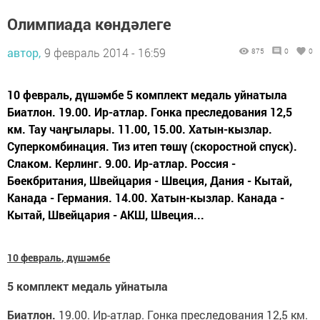
Олимпиада көндәлеге
автор,
9 февраль 2014 - 16:59
875
0
0
10 февраль, дүшәмбе 5 комплект медаль уйнатыла
Биатлон. 19.00. Ир-атлар. Гонка преследования 12,5
км. Тау чаңгылары. 11.00, 15.00. Хатын-кызлар.
Суперкомбинация. Тиз итеп төшү (скоростной спуск).
Слаком. Керлинг. 9.00. Ир-атлар. Россия -
Бөекбритания, Швейцария - Швеция, Дания - Кытай,
Канада - Германия. 14.00. Хатын-кызлар. Канада -
Кытай, Швейцария - АКШ, Швеция...
10 феврал
ь
, дүшәмбе
5 комплект медал
ь
уйнатыла
Биатлон.
19.00. Ир-атлар. Гонка преследования 12,5 км.