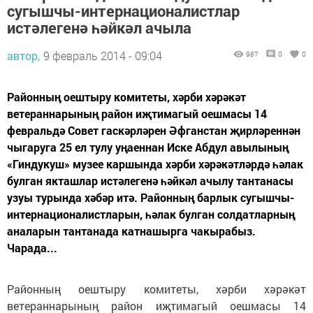
сугышчы-интернационалистлар
истәлегенә һәйкәл ачыла
автор,
9 февраль 2014 - 09:04
987
0
0
Районның оештыру комитеты, хәрби хәрәкәт
ветераннарының район иҗтимагый оешмасы 14
февральдә Совет гаскәрләрен Әфганстан җирләреннән
чыгаруга 25 ел тулу уңаеннан Иске Абдул авылының
«Гиндукуш» музее каршында хәрби хәрәкәтләрдә һәлак
булган якташлар истәлегенә һәйкәл ачылу тантанасы
узуы турында хәбәр итә. Районның барлык сугышчы-
интернационалистларын, һәлак булган солдатларның
аналарын тантанада катнашырга чакырабыз.
Чарада...
Районның оештыру комитеты, хәрби хәрәкәт
ветераннарының район иҗтимагый оешмасы 14