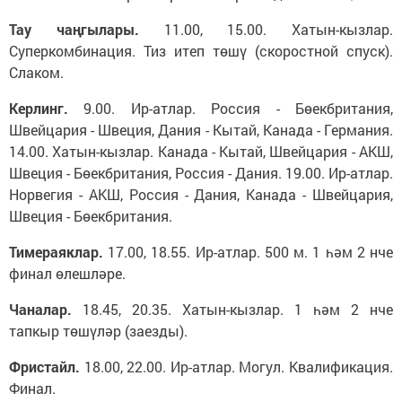
Тау чаңгылары.
11.00, 15.00. Хатын-кызлар.
Суперкомбинация. Тиз итеп төшү (скоростной спуск).
Слаком.
Керлинг.
9.00. Ир-атлар. Россия - Бөекбритания,
Швейцария - Швеция, Дания - Кытай, Канада - Германия.
14.00. Хатын-кызлар. Канада - Кытай, Швейцария - АКШ,
Швеция - Бөекбритания, Россия - Дания. 19.00. Ир-атлар.
Норвегия - АКШ, Россия - Дания, Канада - Швейцария,
Швеция - Бөекбритания.
Тимераяклар.
17.00, 18.55. Ир-атлар. 500 м. 1 һәм 2 нче
финал өлешләре.
Чаналар.
18.45, 20.35. Хатын-кызлар. 1 һәм 2 нче
тапкыр төшүләр (заезды).
Фристайл.
18.00, 22.00. Ир-атлар. Могул. Квалификация.
Финал.