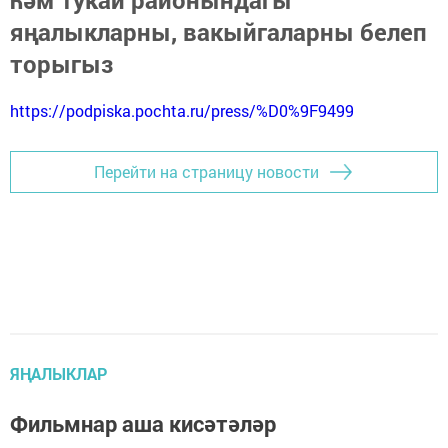
яңалыкларны, вакыйгаларны белеп
торыгыз
https://podpiska.pochta.ru/press/%D0%9F9499
Перейти на страницу новости
ЯҢАЛЫКЛАР
Фильмнар аша кисәтәләр