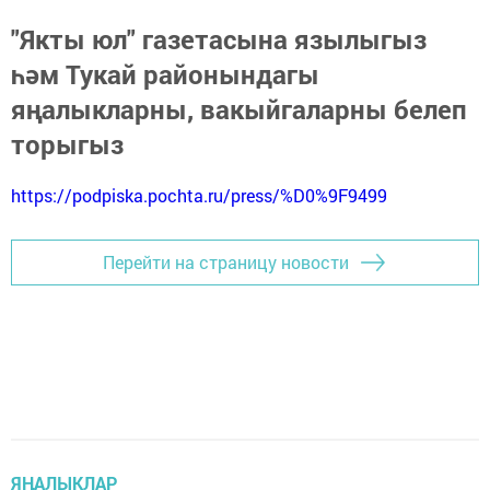
"Якты юл" газетасына язылыгыз
һәм Тукай районындагы
яңалыкларны, вакыйгаларны белеп
торыгыз
https://podpiska.pochta.ru/press/%D0%9F9499
Перейти на страницу новости
ЯҢАЛЫКЛАР