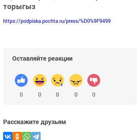
торыгыз
https://podpiska.pochta.ru/press/%D0%9F9499
Оставляйте реакции
0
0
0
0
0
Расскажите друзьям