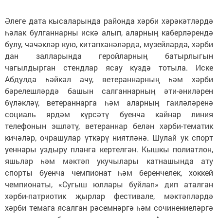
Әлеге дата кысаларында районда хәрби хәрәкәтләрдә
һәлак булганнарны искә алып, аларның каберләрендә
булу, чәчәкләр кую, китапханәләрдә, музейларда, хәрби
дан залларында геройларның батырлыгын
чагылдырган стендлар ясау күздә тотыла. Иске
Абдулда һәйкәл ачу, ветераннарның һәм хәрби
бәрелешләрдә башын салганнарның әти-әниләрен
бүләкләү, ветераннарга һәм аларның гаиләләренә
социаль ярдәм күрсәтү буенча кайнар линия
телефонын эшләтү, ветераннар белән хәрби-тематик
кичәләр, очрашулар үткәрү ниятләнә. Шулай ук спорт
уеннары уздыру планга кертелгән. Кышкы полиатлон,
яшьләр һәм мәктәп укучылары катнашында ату
спорты буенча чемпионат һәм беренчелек, хоккей
чемпионаты, «Сугыш юллары буйлап» дип аталган
хәрби-патриотик җырлар фестивале, мәктәпләрдә
хәрби темага ясалган рәсемнәргә һәм сочинениеләргә