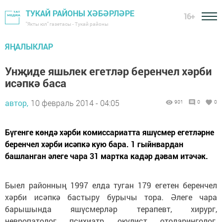
ТУКАЙ РАЙОНЫ ХӘБӘРЛӘРЕ
16+
"Якты юл" газетасы - Тукай районы
ЯҢАЛЫКЛАР
Унҗиде яшьлек егетләр беренчел хәрби
исәпкә баса
автор,
10 февраль 2014 - 04:05
901
0
0
Бүгенге көндә хәрби комиссариатта яшүсмер егетләрне
беренчел хәрби исәпкә кую бара. 1 гыйнвардан
башланган әлеге чара 31 мартка кадәр дәвам итәчәк.
Быел районның 1997 елда туган 179 егетен беренчел
хәрби исәпкә бастыру бурычы тора. Әлеге чара
барышында яшүсмерләр терапевт, хирург,
невропатолог, психиатр, окулист, отоларинголог,