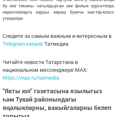
бу ике теманы чагылдырган ике фильм күрсәтелде,
наркотикларга каршы көрәш буенча мастер-класс
үткәрелде.
Следите за самым важным и интересным в
Telegram-канале
Татмедиа
Читайте новости Татарстана в
национальном мессенджере MАХ:
https://max.ru/tatmedia
"Якты юл" газетасына язылыгыз
һәм Тукай районындагы
яңалыкларны, вакыйгаларны белеп
торыгыз