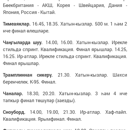
Бөекбритания - АКШ, Корея - Швейцария, Дания -
Япония, Россия - Кытай.
Тимеаяклар.
16.45, 18.35. Хатын-кызлар. 500 м. 1 һәм 2
нче финал өлешләре.
Чаңгыларда шуу.
14.00, 16.00. Хатын-кызлар. Ирекле
стильдә спринт. Квалификация. Финал ярышлар. 14.25,
16.25. Ир-атлар. Ирекле стильдә спринт. Квалификация.
Финал ярышлар.
Трамплиннан сикер
ү.
21.30. Хатын-кызлар. Шәхси
беренчелек. К-95. Финал.
Чаналар.
18.30, 20.20. Хатын-кызлар. 3 һәм 4 нче
тапкыр финал төшүләр (заезды).
Сноуборд.
14.00, 19.00, 21.30. Ир-атлар. Хаф-пайп.
Квалификация. Ярымфинал. Финал.