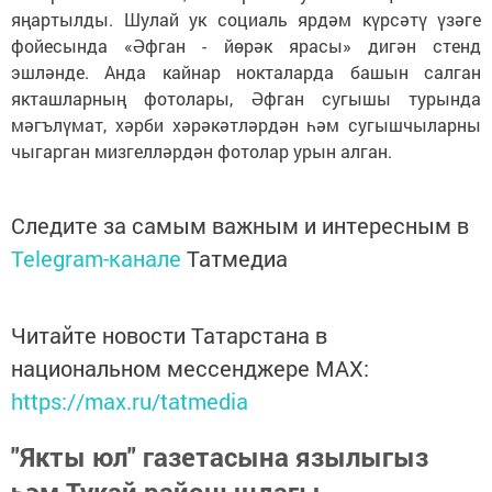
яңартылды. Шулай ук социаль ярдәм күрсәтү үзәге
фойесында «Әфган - йөрәк ярасы» дигән стенд
эшләнде. Анда кайнар нокталарда башын салган
якташларның фотолары, Әфган сугышы турында
мәгълүмат, хәрби хәрәкәтләрдән һәм сугышчыларны
чыгарган мизгелләрдән фотолар урын алган.
Следите за самым важным и интересным в
Telegram-канале
Татмедиа
Читайте новости Татарстана в
национальном мессенджере MАХ:
https://max.ru/tatmedia
"Якты юл" газетасына язылыгыз
һәм Тукай районындагы