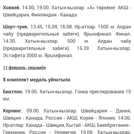
Хоккей.
14.00, 19.00. Хатын-кызлар. «А» төркеме. АКШ -
Швейцария, Финляндия - Канада.
Шорт-трек.
13.45, 15.09, 16.08. Ир-атлар. 1500 м. Алдан
чабу (предварительные забеги). Ярымфинал. Финал.
14.30. Хатын-кызлар. 500 м. Алдан чабу
(предварительные забеги). 15.39. Хатын-кызлар.
Эстафета 3000 м. Ярымфинал.
11 февраль, сиш
әмбе
8 комплект медал
ь
уйнатыла
Биатлон.
19.00. Хатын-кызлар. Гонка преследования 10
км.
Керлинг.
09.00. Хатын-кызлар. Швейцария - Дания,
Швеция - Канада, Россия - АКШ, Корея - Япония. 14.00.
Ир-атлар. Канада - Швеция, Кытай - АКШ, Бөекбритания -
Германия, Россия - Норвегия. 19.00. Хатын-кызлар.