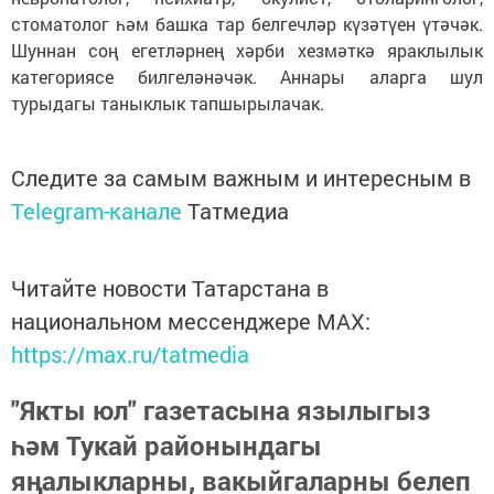
стоматолог һәм башка тар белгечләр күзәтүен үтәчәк.
Шуннан соң егетләрнең хәрби хезмәткә яраклылык
категориясе билгеләнәчәк. Аннары аларга шул
турыдагы таныклык тапшырылачак.
Следите за самым важным и интересным в
Telegram-канале
Татмедиа
Читайте новости Татарстана в
национальном мессенджере MАХ:
https://max.ru/tatmedia
"Якты юл" газетасына язылыгыз
һәм Тукай районындагы
яңалыкларны, вакыйгаларны белеп