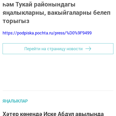
һәм Тукай районындагы
яңалыкларны, вакыйгаларны белеп
торыгыз
https://podpiska.pochta.ru/press/%D0%9F9499
Перейти на страницу новости
ЯҢАЛЫКЛАР
Хәтер көнендә Иске Абдул авылында