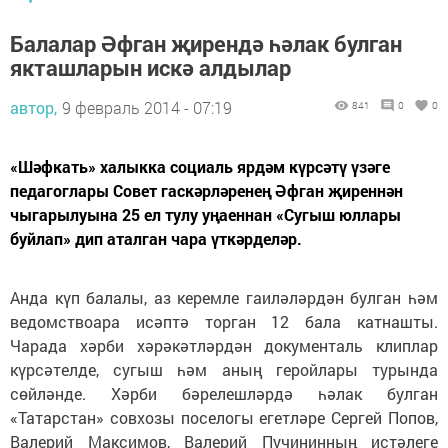
Балалар Әфган җирендә һәлак булган
якташларын искә алдылар
автор,
9 февраль 2014 - 07:19
841
0
0
«Шәфкать» халыкка социаль ярдәм күрсәтү үзәге
педагоглары Совет гаскәрләренең Әфган җиреннән
чыгарылуына 25 ел тулу уңаеннан «Сугыш юллары
буйлап» дип аталган чара үткәрделәр.
Анда күп балалы, аз керемле гаиләләрдән булган һәм
ведомствоара исәптә торган 12 бала катнашты.
Чарада хәрби хәрәкәтләрдән документаль клиплар
күрсәтелде, сугыш һәм аның геройлары турында
сөйләнде. Хәрби бәрелешләрдә һәлак булган
«Татарстан» совхозы поселогы егетләре Сергей Попов,
Валерий Максимов, Валерий Пучининның истәлеге