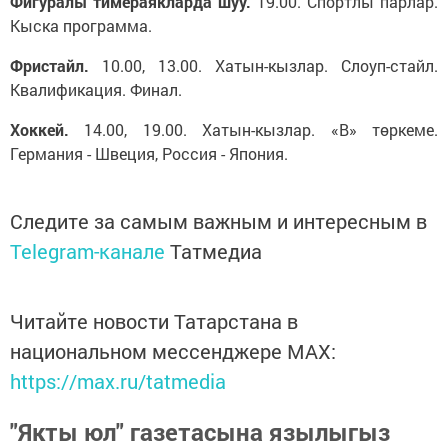
Фигуралы тимераякларда шуу.
19.00. Спортлы парлар.
Кыска программа.
Фристайл.
10.00, 13.00. Хатын-кызлар. Слоуп-стайл.
Квалификация. Финал.
Хоккей.
14.00, 19.00. Хатын-кызлар. «В» төркеме.
Германия - Швеция, Россия - Япония.
Следите за самым важным и интересным в
Telegram-канале
Татмедиа
Читайте новости Татарстана в
национальном мессенджере MАХ:
https://max.ru/tatmedia
"Якты юл" газетасына язылыгыз