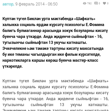
автор,
9 февраль 2014 - 06:50
782
0
0
Күптән түгел Биклән урта мәктәбендә «Шәфкать»
халыкка социаль ярдәм күрсәтү психологы Е.Фомина
балигъ булмаганнар арасында хокук бозуларны кисәтү
буенча чара үткәрде. Анда җиденче сыйныфтан - 16,
тугызынчы сыйныфтан 13 укучы катнашты.
Эчкечелекне һәм тәмәке тартуны кисәтү максатында
бу ике теманы чагылдырган ике фильм күрсәтелде,
наркотикларга каршы көрәш буенча мастер-класс
үткәрелде.
Күптән түгел Биклән урта мәктәбендә «Шәфкать»
халыкка социаль ярдәм күрсәтү психологы Е.Фомина
балигъ булмаганнар арасында хокук бозуларны кисәтү
буенча чара үткәрде. Анда җиденче сыйныфтан - 16,
тугызынчы сыйныфтан 13 укучы катнашты.
Эчкечелекне һәм тәмәке тартуны кисәтү максатында