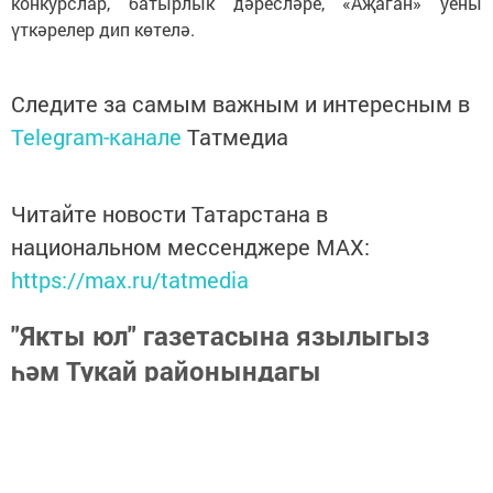
конкурслар, батырлык дәресләре, «Аҗаган» уены
үткәрелер дип көтелә.
Следите за самым важным и интересным в
Telegram-канале
Татмедиа
Читайте новости Татарстана в
национальном мессенджере MАХ:
https://max.ru/tatmedia
"Якты юл" газетасына язылыгыз
һәм Тукай районындагы
яңалыкларны, вакыйгаларны белеп
торыгыз
https://podpiska.pochta.ru/press/%D0%9F9499