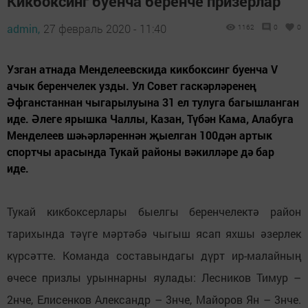
Кикбоксинг буенча беренче призерлар
admin,
27 февраль 2020 - 11:40
1162
0
0
Узган атнада Менделеевскида кикбоксинг буенча V
ачык беренчелек узды. Ул Совет гаскәрләренең
Әфганстаннан чыгарылуына 31 ел тулуга багышланган
иде. Әлеге ярышка Чаллы, Казан, Түбән Кама, Алабуга
Менделеев шәһәрләреннән җыелган 100дән артык
спортчы арасында Тукай районы вәкилләре дә бар
иде.
Тукай кикбоксерлары быелгы беренчелектә район
тарихында тәүге мәртәбә чыгыш ясап яхшы әзерлек
күрсәтте. Команда составындагы дүрт ир-малайның
өчесе призлы урыннарны яулады: Лесников Тимур –
2нче, Елисенков Александр – 3нче, Майоров Ян – 3нче.