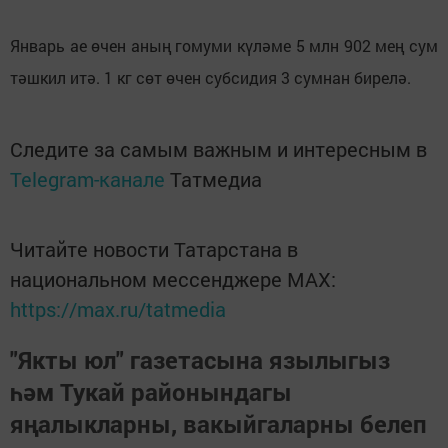
Январь ае өчен аның гомуми күләме 5 млн 902 мең сум
тәшкил итә. 1 кг сөт өчен субсидия 3 сумнан бирелә.
Следите за самым важным и интересным в
Telegram-канале
Татмедиа
Читайте новости Татарстана в
национальном мессенджере MАХ:
https://max.ru/tatmedia
"Якты юл" газетасына язылыгыз
һәм Тукай районындагы
яңалыкларны, вакыйгаларны белеп