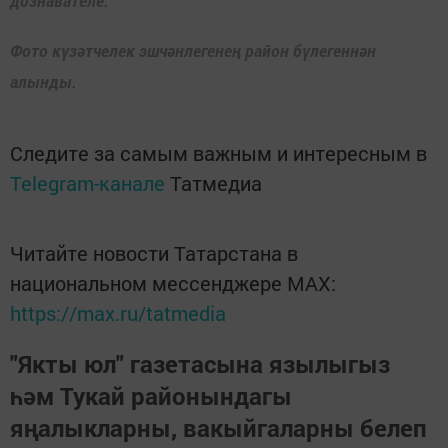
дознавателе.
Фото күзәтчелек эшчәнлегенең район бүлегеннән
алынды.
Следите за самым важным и интересным в
Telegram-канале
Татмедиа
Читайте новости Татарстана в
национальном мессенджере MАХ:
https://max.ru/tatmedia
"Якты юл" газетасына язылыгыз
һәм Тукай районындагы
яңалыкларны, вакыйгаларны белеп