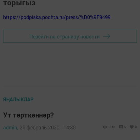
торыгыз
https://podpiska.pochta.ru/press/%D0%9F9499
Перейти на страницу новости
ЯҢАЛЫКЛАР
Ут төрткәннәр?
admin,
26 февраль 2020 - 14:30
1161
0
0