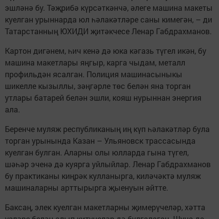
эшләнә бу. Тәҗрибә күрсәткәнчә, әлеге машина макеты
куелган урыннарда юл һәлакәтләре саны кимегән, – ди
Татарстанның ЮХИДИ җитәкчесе Ленар Габдрахманов.
Картон дигәнем, һич кенә дә юка кәгазь түгел икән, бу
машина макетлары яңгыр, карга чыдам, металл
профильдән ясалган. Полиция машинасыныкы
шикелле кызыллы, зәңгәрле төс белән яна торган
утлары батарей белән эшли, кояш нурыннан энергия
ала.
Беренче муляж республиканың иң күп һәлакәтләр була
торган урынында Казан – Ульяновск трассасында
куелган булган. Аларны олы юлларда гына түгел,
шәһәр эченә дә куярга уйлыйлар. Ленар Габдрахманов
бу практиканы киңрәк кулланырга, киләчәктә муляж
машиналарны арттырырга җыенуын әйтте.
Баксаң, элек куелган макетларны җимерүчеләр, хәтта
үзләре белән алып китүчеләр дә булгалаган. Шуңа да