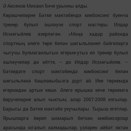
Ә Аксенов Михаил 5нче урынны алды.
Көрәшчеләрне Бәтке мәктәбендә кикбоксинг буенча
тренер булып эшләүче спорт мастеры Илдар
Исмәгыйлев әзерләгән. «Моңа кадәр районда
спортның әлеге төре белән шөгыльләнеп бәйгеләргә
чыгучы булмаганлыгын егерме-утыз ел тренер булып
эшләүчеләр дә әйтте, – ди Илдар Исмәгыйлев. –
Бәткедәге спорт мәктәбендә кикбоксинг белән
шөгыльләнә башлавыбызга дүрт ай. Ике төркемдә
егермедән артык кеше. Әлеге ярышка кече төркемгә
йөрүчеләрне алып чыктым, алар 2007-2008 елгылар.
Барысы да Бәтке мәктәбе укучылары. Тырыш егетләр.
Ярышларга йөреп шомарып беткән кикбоксерлар
арасында югалып калмадылар, үзләрен әйбәт яктан