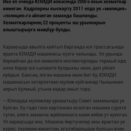
Ике ел эчендә ЮХИДИ өлкәсендә 200гә якын хезмәткәр
кимегән. Кадрларны кыскарту 2011 елда ук «милиция»
«полиция»гә әйләнгән заманда башланды.
Хезмәткәрләрнең 22 проценты эш урыннарын
алыштырырга мәҗбүр булды.
Караңгыда авылга кайтып барганда юл трассасында
еракта ЮХИДИ машинасы күзгә чалынды. Ул урында
беркайчан да юл иминлеге инспекторлары тормый иде,
әллә берәр юл һәлакәте булдымы икән, дип уйлап
куйдык. Баксаң, ялган машина икән бит бу, ЮХИДИ
машинасын хәтерләткән муляж куйганнар.Чыныннан
аерып булмый, утына кадәр янып тора.
– Юлларда муляжлар урнаштыру Совет заманында ук
булган. Бу гади генә картоннан ясалган машина сурәте
түгел, әлеге заманча җайланмага маяк кебек ут куелган.
Ул караңгыда яна. Машина йөртүчеләр аны ерактан ук
күреп, тизлекне киметсен, игътибарлырак булсын өчен