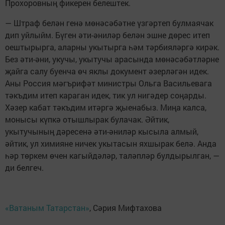
Прохоровның фикерен белештек.
— Штраф белән генә мөнәсәбәтне үзгәртеп булмаячак
дип уйлыйм. Бүген әти-әниләр белән эшне дөрес итеп
оештырырга, аларны укытырга һәм тәрбияләргә кирәк.
Без әти-әни, укучы, укытучы арасында мөнәсәбәтләрне
җайга салу буенча өч яклы документ әзерләгән идек.
Аны Россия мәгърифәт министры Ольга Васильевага
тәкъдим итеп караган идек, тик ул нигәдер соңарды.
Хәзер кабат тәкъдим итәргә җыенабыз. Миңа калса,
монысы күпкә отышлырак булачак. Әйтик,
укытучының дәресенә әти-әниләр кысыла алмый,
әйтик, ул химияне ничек укытасын яхшырак белә. Анда
һәр төркем өчен кагыйдәләр, таләпләр булдырылган, —
ди белгеч.
«Ватаным Татарстан»
, Сәрия Мифтахова