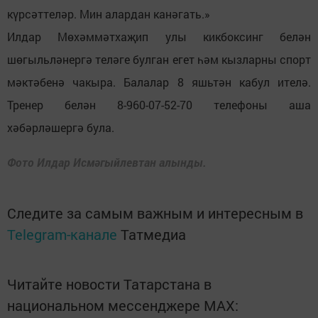
күрсәттеләр. Мин алардан канәгать.»
Илдар Мөхәммәтхаҗип улы кикбоксинг белән
шөгыльләнергә теләге булган егет һәм кызларны спорт
мәктәбенә чакыра. Балалар 8 яшьтән кабул ителә.
Тренер белән 8-960-07-52-70 телефоны аша
хәбәрләшергә була.
Фото Илдар Исмәгыйлевтан алынды.
Следите за самым важным и интересным в
Telegram-канале
Татмедиа
Читайте новости Татарстана в
национальном мессенджере MАХ: