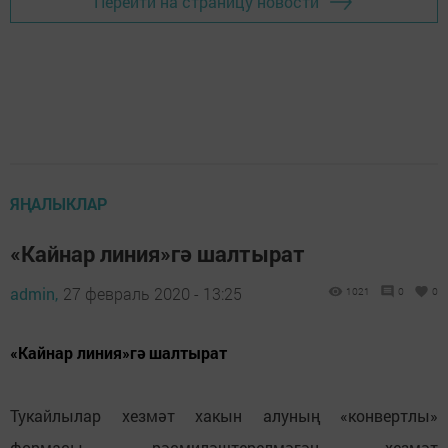
Перейти на страницу новости
ЯҢАЛЫКЛАР
«Кайнар линия»гә шалтырат
admin,
27 февраль 2020 - 13:25
1021
0
0
«Кайнар линия»гә шалтырат
Тукайлылар хезмәт хакын алуның «конвертлы»
формасы, рәсмиләштерелмәгән хезмәт