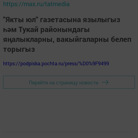
https://max.ru/tatmedia
"Якты юл" газетасына язылыгыз
һәм Тукай районындагы
яңалыкларны, вакыйгаларны белеп
торыгыз
https://podpiska.pochta.ru/press/%D0%9F9499
Перейти на страницу новости