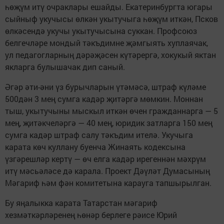
һөҗүм итү очраклары ешайды. Екатеринбургта югары
сыйныф укучысы өлкән укытучыга һөҗүм иткән, Псков
өлкәсендә укучы укытучысына суккан. Профсоюз
белгечләре мондый тәкъдимне җәмгыять хуплаячак,
ул педагогларның дәрәҗәсен күтәрергә, хокукый яктан
якларга булышачак дип саный.
Әгәр әти-әни үз бурычларын үтәмәсә, штраф күләме
500дән 3 мең сумга кадәр җитәргә мөмкин. Моннан
тыш, укытучыны мыскыл иткән өчен гражданнарга — 5
мең, җитәкчеләргә — 40 мең, юридик затларга 150 мең
сумга кадәр штраф салу тәкъдим ителә. Укучыга
карата көч куллану буенча Жинаять кодексына
үзгәрешләр кертү — өч елга кадәр ирегеннән мәхрүм
итү мәсьәләсе дә карала. Проект Дәүләт Думасының
Мәгариф һәм фән комитетына карауга тапшырылган.
Бу яңалыкка карата Татарстан мәгариф
хезмәткәрләренең һөнәр берлеге рәисе Юрий