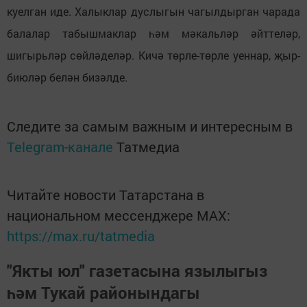
куелган иде. Халыклар дуслыгын чагылдырган чарада
балалар табышмаклар һәм мәкальләр әйттеләр,
шигырьләр сөйләделәр. Кичә төрле-төрле уеннар, җыр-
биюләр белән бизәлде.
Следите за самым важным и интересным в
Telegram-канале
Татмедиа
Читайте новости Татарстана в
национальном мессенджере MАХ:
https://max.ru/tatmedia
"Якты юл" газетасына язылыгыз
һәм Тукай районындагы