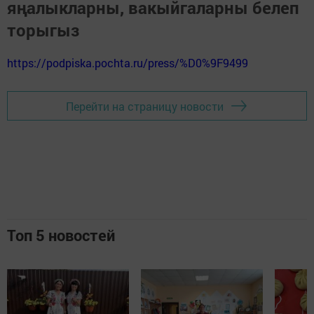
яңалыкларны, вакыйгаларны белеп
торыгыз
https://podpiska.pochta.ru/press/%D0%9F9499
Перейти на страницу новости
Топ 5 новостей