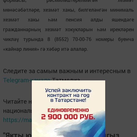
мөнәсәбәтләре, хезмәт хакы, билгеләнгән минималь
хезмәт хакы һәм пенсия алды яшендәге
гражданнарның хезмәт хокукларын һәм ирекләрен
чикләү турында 8 (8552) 70-00-76 номеры буенча
«кайнар линия» гә хәбәр итә алалар.
Следите за самым важным и интересным в
Telegram-канале
Татмедиа
Читайте новости Татарстана в
национальном мессенджере MАХ:
https://max.ru/tatmedia
"Якты юл" газетасына язылыгыз