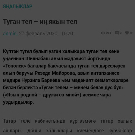
ЯҢАЛЫКЛАР
Туган тел – иң якын тел
admin,
27 февраль 2020 - 10:20
986
0
0
Күптән түгел булып узган халыкара туган тел көне
уңаеннан Шилнәбаш авыл мәдәният йортында
«Тополек» балалар бакчасында туган тел дәресләрен
алып баручы Резеда Майорова, авыл китапханәсе
мөдире Нурзилә Бариева һәм мәдәният хезмәткәрләре
белән берлектә «Туган телем – минем белән дус бул»
(«Язык родной – дружи со мной») исемле чара
уздырдылар.
Татар теле кабинетында күргәзмәгә татар халык
ашлары, дөнья халыклары киемендәге курчаклар