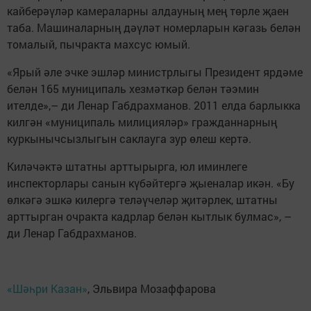
кайберәүләр камераларны алдауның мең төрле җаен
таба. Машиналарның дәүләт номерларын кәгазь белән
томалый, пычракта махсус юмый.
«Ярый әле эчке эшләр министрлыгы Президент ярдәме
белән 165 муниципаль хезмәткәр белән тәэмин
ителде»,– ди Ленар Габдрахманов. 2011 елда барлыкка
килгән «муниципаль милицияләр» гражданнарның
куркынычсызлыгын саклауга зур өлеш кертә.
Киләчәктә штатны арттырырга, юл иминлеге
инспекторлары санын күбәйтергә җыеналар икән. «Бу
өлкәгә эшкә килергә теләүчеләр җитәрлек, штатны
арттырган очракта кадрлар белән кытлык булмас», –
ди Ленар Габдрахманов.
«Шәһри Казан»
, Эльвира Мозаффарова