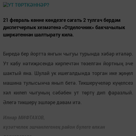
21 февраль көнне көндезге сәгать 2 тулгач бердәм
диспетчерлык хезмәтенә «Отделочник» бакчачылык
ширкәтеннән шалтырату килә.
Биредә бер йортта янгын чыгуы турында хәбәр итәләр.
Ут кабу нәтиҗәсендә кирпечтән төзелгән йортның эче
шактый яна. Шулай ук ишегалдында торган ике җиңел
машина тулысынча янып бетә. Тикшерүчеләр күңелсез
хәл килеп чыгуның сәбәбен ут төртү дип фаразлый.
Әлегә тикшерү эшләре дәвам итә.
Илнар МИФТАХОВ,
күзәтчелек эшчәнлегенең район бүлеге өлкән