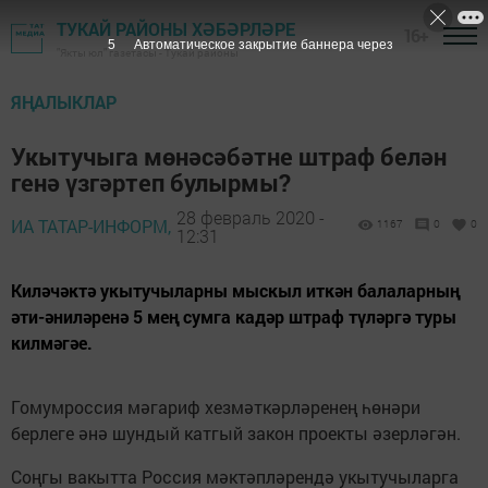
ТУКАЙ РАЙОНЫ ХӘБӘРЛӘРЕ
16+
4
Автоматическое закрытие баннера через
"Якты юл" газетасы - Тукай районы
ЯҢАЛЫКЛАР
Укытучыга мөнәсәбәтне штраф белән
генә үзгәртеп булырмы?
28 февраль 2020 -
ИА ТАТАР-ИНФОРМ,
1167
0
0
12:31
Киләчәктә укытучыларны мыскыл иткән балаларның
әти-әниләренә 5 мең сумга кадәр штраф түләргә туры
килмәгәе.
Гомумроссия мәгариф хезмәткәрләренең һөнәри
берлеге әнә шундый катгый закон проекты әзерләгән.
Соңгы вакытта Россия мәктәпләрендә укытучыларга