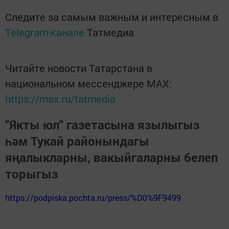
Следите за самым важным и интересным в
Telegram-канале
Татмедиа
Читайте новости Татарстана в
национальном мессенджере MАХ:
https://max.ru/tatmedia
"Якты юл" газетасына язылыгыз
һәм Тукай районындагы
яңалыкларны, вакыйгаларны белеп
торыгыз
https://podpiska.pochta.ru/press/%D0%9F9499