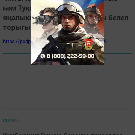
һәм Тукай районындагы
яңалыкларны, вакыйгаларны белеп
торыгыз
https://podpiska.pochta.ru/press/%D0%9F9499
Перейти на страницу новости
СПОРТ