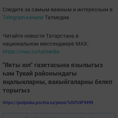
Следите за самым важным и интересным в
Telegram-канале
Татмедиа
Читайте новости Татарстана в
национальном мессенджере MАХ:
https://max.ru/tatmedia
"Якты юл" газетасына язылыгыз
һәм Тукай районындагы
яңалыкларны, вакыйгаларны белеп
торыгыз
https://podpiska.pochta.ru/press/%D0%9F9499