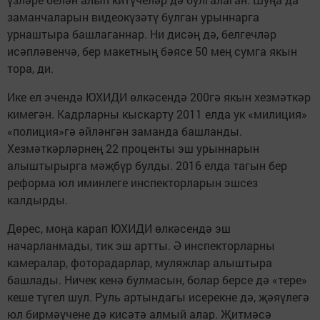
заманчаларын видеокүзәтү булган урыннарга
урнаштыра башлаганнар. Ни дисәң дә, белгечләр
исәпләвенчә, бер макетның бәясе 50 мең сумга якын
тора, ди.
Ике ел эчендә ЮХИДИ өлкәсендә 200гә якын хезмәткәр
кимегән. Кадрларны кыскарту 2011 елда ук «милиция»
«полиция»гә әйләнгән заманда башланды.
Хезмәткәрләрнең 22 проценты эш урыннарын
алыштырырга мәҗбүр булды. 2016 елда тагын бер
реформа юл иминлеге инспекторларын эшсез
калдырды.
Дөрес, моңа карап ЮХИДИ өлкәсендә эш
начарланмады, тик эш артты. Ә инспекторларны
камералар, фоторадарлар, муляжлар алыштыра
башлады. Ничек кенә булмасын, болар берсе дә «тере»
кеше түгел шул. Руль артындагы исерекне дә, җәяүлегә
юл бирмәүчене дә кисәтә алмый алар. Җитмәсә