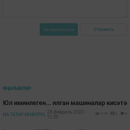
Отправить
Авторизоваться
ЯҢАЛЫКЛАР
Юл иминлеген... ялган машиналар кисәтә
28 февраль 2020 -
ИА ТАТАР-ИНФОРМ,
1118
0
0
12:30