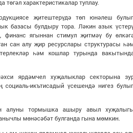
 төгәл характеристикалар туплау.
одукциясе җитештерүдә төп юнәлеш булы
зык базасы булдыру тора. Ләкин азык үстер
, финанс ягыннан стимул җитмәү бу өлкәг
ган сан алу җир ресурслары структурасы һә
 терлекләр һәм кошлар турында вакытынд
әхси ярдәмчел хуҗалыклар секторына зу
ың социаль-икътисадый үсешендә нигез булы
н алуны тормышка ашыру авыл хуҗалыг
нычлы мөнәсәбәт булганда гына мөмкин.