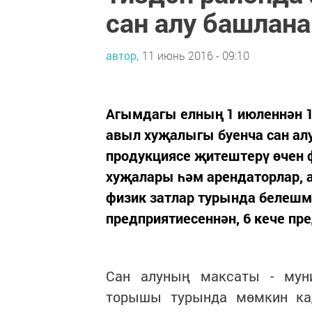
сан алу башлана
автор,
11 июнь 2016 - 09:10
Агымдагы елның 1 июленнән 15
авыл хуҗалыгы буенча сан а
продукциясе җитештерү өчен 
хуҗалары һәм арендаторлар, 
физик затлар турында белешм
предприятиесеннән, 6 кече пре
Сан алуның максаты - мун
торышы турында мөмкин кад