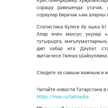
Крестьян-фермер хуҗалыклар
сорашу рәвешендә үтәчәк,
сораулар бирәчәк һәм аларны 
Статистика бүлеге бу эшкә 61
Алар өчен махсус укулар һ
тутырырга, мәгълүматларның 
дип хәбәр итә Дәүләт ста
җитәкчесе Гөлназ Шәйхуллина.
Следите за самым важным и 
Читайте новости Татарстана 
https://max.ru/tatmedia