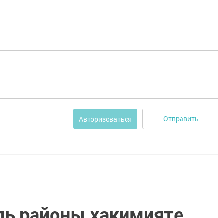
Отправить
Авторизоваться
ль районы хакимияте