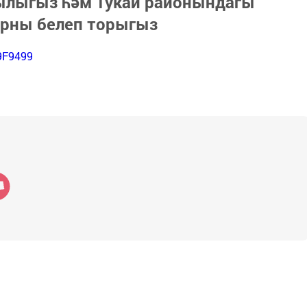
зылыгыз һәм Тукай районындагы
арны белеп торыгыз
9F9499