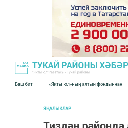
ТУКАЙ РАЙОНЫ ХӘБӘ
"Якты юл" газетасы - Тукай районы
Баш бит
«Якты юл»ның алтын фондыннан
ЯҢАЛЫКЛАР
Тиздән районда