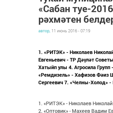
«Сабан туе-2016
рәхмәтен белде
автор,
11 июнь 2016 - 07:19
1. «РИТЭК» - Николаев Никола
Евгеньевич - ТР Дәүләт Совет
Хатыйп улы 4. Агросила Групп 
«Ремдизель» - Хафизов Фәиз Ш
Сергеевич 7. «Челны-Холод» -
1. «РИТЭК» - Николаев Никола
2. «Оптовик» - Махеев Вадим Е