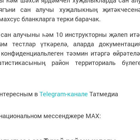
ы һәм шәхси ярдәмчел хуҗалыкларда сан ал
 ягъни сан алучы хуҗалыкның җитәкчесен
махсус бланкларга терки барачак.
 сан алучыны һәм 10 инструкторны җәлеп итә
әм тестлар үткәрелә, аларда документаци
конфиденциальлеген тәэмин итәргә өйрәтелә
тистикасының район территориаль бүлег
интересным в
Telegram-канале
Татмедиа
в национальном мессенджере MАХ: