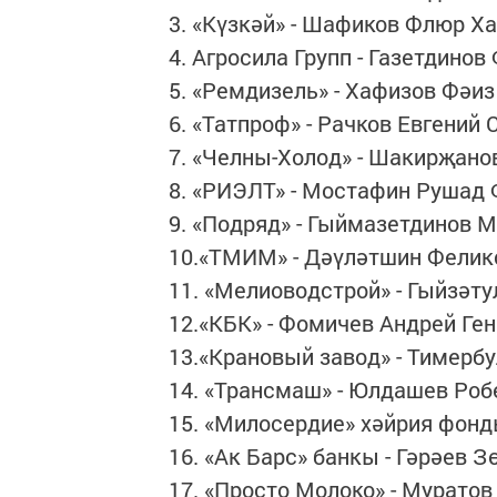
3. «Күзкәй» - Шафиков Флюр Х
4. Агросила Групп - Газетдино
5. «Ремдизель» - Хафизов Фәи
6. «Татпроф» - Рачков Евгений 
7. «Челны-Холод» - Шакирҗано
8. «РИЭЛТ» - Мостафин Рушад
9. «Подряд» - Гыймазетдинов 
10.«ТМИМ» - Дәүләтшин Фелик
11. «Мелиоводстрой» - Гыйзәту
12.«КБК» - Фомичев Андрей Ге
13.«Крановый завод» - Тимерб
14. «Трансмаш» - Юлдашев Ро
15. «Милосердие» хәйрия фон
16. «Ак Барс» банкы - Гәрәев 
17. «Просто Молоко» - Мурато