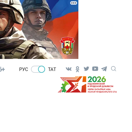
6+
РУС
ТАТ