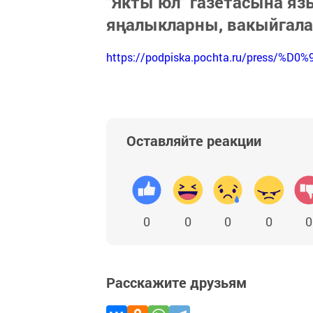
"Якты юл" газетасына я
яңалыкларны, вакыйгал
https://podpiska.pochta.ru/press/%D0%
Оставляйте реакции
0
0
0
0
0
Расскажите друзьям