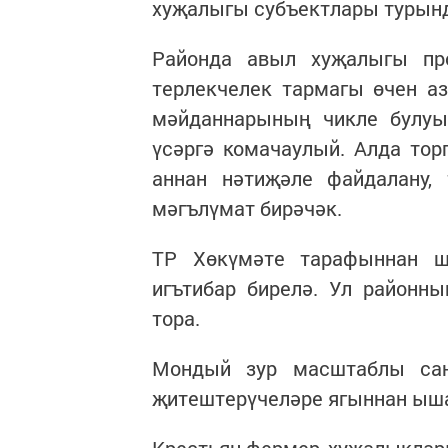
хуҗалыгы субъектлары турында
Районда авыл хуҗалыгы пр
терлекчелек тармагы өчен а
мәйданнарының чикле булуы
үсәргә комачаулый. Алда тор
аннан нәтиҗәле файдалану,
мәгълүмат бирәчәк.
ТР Хөкүмәте тарафыннан ш
игътибар бирелә. Ул районн
тора.
Мондый зур масштаблы са
җитештерүчеләре ягыннан ыша