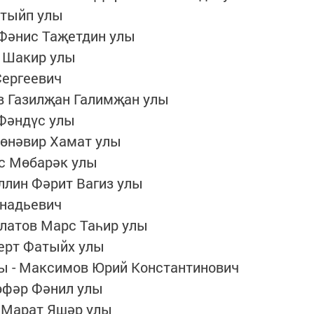
атыйп улы
в Фәнис Таҗетдин улы
з Шакир улы
Сергеевич
в Газилҗан Галимҗан улы
 Фәндүс улы
Мөнәвир Хамат улы
с Мөбарәк улы
ллин Фәрит Вагиз улы
ннадьевич
улатов Марс Таһир улы
берт Фатыйх улы
ды - Максимов Юрий Константинович
Зөфәр Фәнил улы
в Марат Яшәр улы