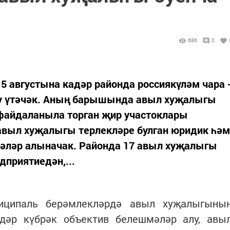
686
0
 августына кадәр районда россиякүләм чара 
лу үтәчәк. Аның барышында авыл хуҗалыгы
файдаланыла торган җир участоклары
авыл хуҗалыгы терлекләре булган юридик һәм
әләр алыначак. Районда 17 авыл хуҗалыгы
дприятиедән,...
иципаль берәмлекләрдә авыл хуҗалыгыны
әр күбрәк объектив белешмәләр алу, авы