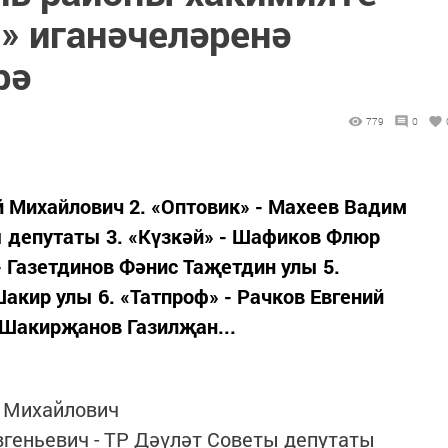
» иганәчеләренә
рә
779
0
й Михайлович 2. «Оптовик» - Махеев Вадим
ы депутаты 3. «Күзкәй» - Шафиков Флюр
- Газетдинов Фәнис Таҗетдин улы 5.
акир улы 6. «Татпроф» - Рачков Евгений
 Шакирҗанов Газилҗан...
й Михайлович
вгеньевич - ТР Дәүләт Советы депутаты