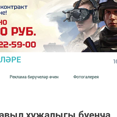
РЛӘРЕ
1
Реклама бирүчеләр өчен
Фотогалерея
 авыл хуҗалыгы буенча