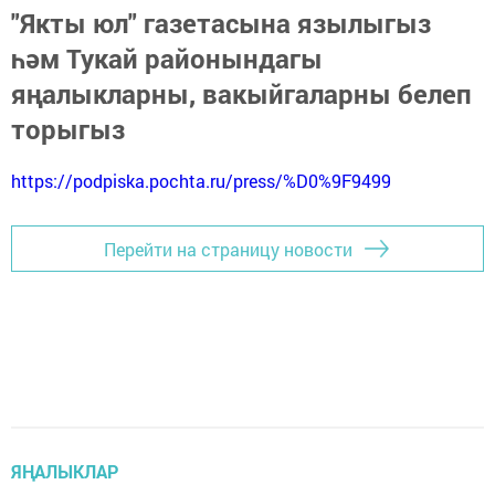
"Якты юл" газетасына язылыгыз
һәм Тукай районындагы
яңалыкларны, вакыйгаларны белеп
торыгыз
https://podpiska.pochta.ru/press/%D0%9F9499
Перейти на страницу новости
ЯҢАЛЫКЛАР