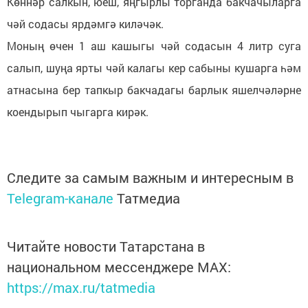
Көннәр салкын, юеш, яңгырлы торганда бакчачыларга
чәй содасы ярдәмгә киләчәк.
Моның өчен 1 аш кашыгы чәй содасын 4 литр суга
салып, шуңа ярты чәй калагы кер сабыны кушарга һәм
атнасына бер тапкыр бакчадагы барлык яшелчәләрне
коендырып чыгарга кирәк.
Следите за самым важным и интересным в
Telegram-канале
Татмедиа
Читайте новости Татарстана в
национальном мессенджере MАХ:
https://max.ru/tatmedia