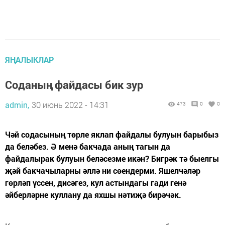
ЯҢАЛЫКЛАР
Соданың файдасы бик зур
admin,
30 июнь 2022 - 14:31
473
0
0
Чәй содасының төрле яклап файдалы булуын барыбыз
да беләбез. Ә менә бакчада аның тагын да
файдалырак булуын беләсезме икән? Бигрәк тә быелгы
җәй бакчачыларны әллә ни сөендерми. Яшелчәләр
гөрләп үссен, дисәгез, кул астындагы гади генә
әйберләрне куллану да яхшы нәтиҗә бирәчәк.