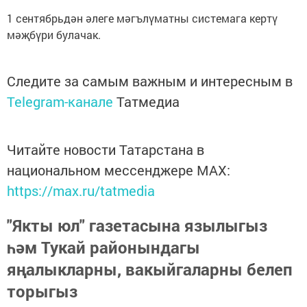
1 сентябрьдән әлеге мәгълүматны системага кертү
мәҗбүри булачак.
Следите за самым важным и интересным в
Telegram-канале
Татмедиа
Читайте новости Татарстана в
национальном мессенджере MАХ:
https://max.ru/tatmedia
"Якты юл" газетасына язылыгыз
һәм Тукай районындагы
яңалыкларны, вакыйгаларны белеп
торыгыз