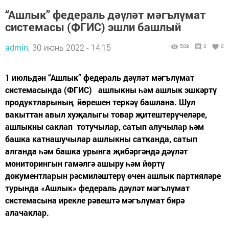
“Ашлык” федераль дәүләт мәгълүмат
системасы (ФГИС) эшли башлый
admin,
30 июнь 2022 - 14:15
508
0
0
1 июльдән “Ашлык” федераль дәүләт мәгълүмат
системасында (ФГИС) ашлыкны һәм ашлык эшкәртү
продуктларының йөрешен теркәү башлана. Шул
вакыттан авыл хуҗалыгы товар җитештерүчеләре,
ашлыкны саклап тотучылар, сатып алучылар һәм
башка катнашучылар ашлыкны сатканда, сатып
алганда һәм башка урынга җибәргәндә дәүләт
мониторингын гамәлгә ашыру һәм йөртү
документларын рәсмиләштерү өчен ашлык партияләре
турында «Ашлык» федераль дәүләт мәгълүмат
системасына ирекле рәвештә мәгълүмат бирә
алачаклар.