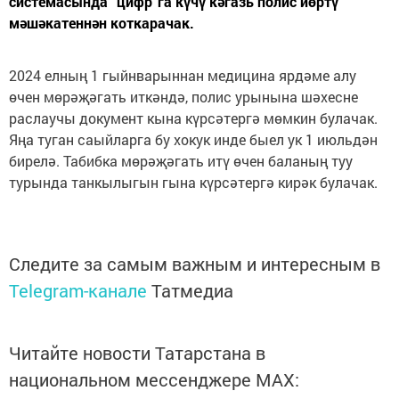
системасында “цифр”га күчү кәгазь полис йөртү
мәшәкатеннән коткарачак.
2024 елның 1 гыйнварыннан медицина ярдәме алу
өчен мөрәҗәгать иткәндә, полис урынына шәхесне
раслаучы документ кына күрсәтергә мөмкин булачак.
Яңа туган саыйларга бу хокук инде быел ук 1 июльдән
бирелә. Табибка мөрәҗәгать итү өчен баланың туу
турында танкылыгын гына күрсәтергә кирәк булачак.
Следите за самым важным и интересным в
Telegram-канале
Татмедиа
Читайте новости Татарстана в
национальном мессенджере MАХ: