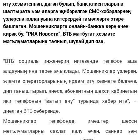
итү хезмәтеннән, дигән булып, банк клиентларына
шалтырата һәм аларга җибәрелгән СМС-хәбәрләрнең
үзләренә юллануына китерердәй гамәлләргә этәрә
башлаган. Мошенникларга онлайн-банкка керү өчен
кирәк бу. “РИА Новости”, ВТБ матбугат хезмәте
мәгълүматларына таянып, шулай дип яза.
“ВТБ социаль инженерия нигезендә телефон аша
алдауның яңа төрен ачыклады. Мошенниклар үзләрен,
элемтә операторларының ярдәм итү хезмәте белгече,
дип таныштырып, янәсе, абонентның шәхси кабинетын
яки телефонын “ватып ачу” турында хәбәр итә”, –
диелгән ВТБ хәбәрендә.
Мошенниклар телефонда, имештер, шәхси
мәгълүматларны саклап калу өчен, саннар һәм