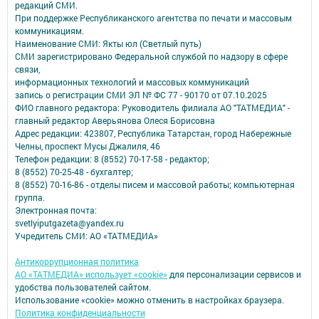
редакций СМИ.
При поддержке Республиканского агентства по печати и массовым
коммуникациям.
Наименование СМИ: Якты юл (Светлый путь)
СМИ зарегистрировано Федеральной службой по надзору в сфере
связи,
информационных технологий и массовых коммуникаций
запись о регистрации СМИ ЭЛ № ФС 77 - 90170 от 07.10.2025
ФИО главного редактора: Руководитель филиала АО "ТАТМЕДИА" -
главный редактор Аверьянова Олеся Борисовна
Адрес редакции: 423807, Республика Татарстан, город Набережные
Челны, проспект Мусы Джалиля, 46
Телефон редакции: 8 (8552) 70-17-58 - редактор;
8 (8552) 70-25-48 - бухгалтер;
8 (8552) 70-16-86 - отделы писем и массовой работы; компьютерная
группа.
Электронная почта:
svetlyiputgazeta@yandex.ru
Учредитель СМИ: АО «ТАТМЕДИА»
Антикоррупционная политика
АО «ТАТМЕДИА» использует «cookie»
для персонализации сервисов и
удобства пользователей сайтом.
Использование «cookie» можно отменить в настройках браузера.
Политика конфиденциальности