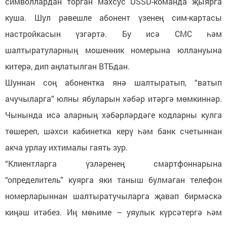
символлардан торган махсус USSD-команда җыярга
куша. Шул рәвешле абонент үзенең сим-картасы
настройкасын үзгәртә. Бу исә СМС һәм
шалтыратуларның мошенник номерына юллануына
китерә, дип аңлатылган ВТБдан.
Шуннан соң абонентка янә шалтыратып, “ватып
ачучыларга” юлны ябуларын хәбәр итәргә мөмкиннәр.
Чынында исә аларның хәбәрләрдәге кодларны кулга
төшереп, шәхси кабинетка керү һәм банк счетыннан
акча урлау ихтималы гаять зур.
“Клиентларга үзләренең смартфоннарына
“определитель” куярга яки таныш булмаган телефон
номерларыннан шалтыратучыларга җавап бирмәскә
киңәш итәбез. Иң мөһиме – уяулык күрсәтергә һәм