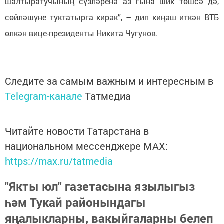
шалтыратучының сүзләренә аз гына шик төшсә дә,
сөйләшүне туктатырга кирәк”, – дип киңәш иткән ВТБ
өлкән вице-президенты Никита Чугунов.
Следите за самым важным и интересным в
Telegram-канале
Татмедиа
Читайте новости Татарстана в
национальном мессенджере MАХ:
https://max.ru/tatmedia
"Якты юл" газетасына язылыгыз
һәм Тукай районындагы
яңалыкларны, вакыйгаларны белеп