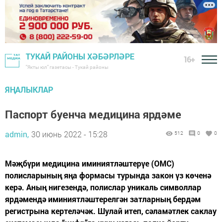
ТУКАЙ РАЙОНЫ ХӘБӘРЛӘРЕ
16+
"Якты юл" газетасы - Тукай районы
ЯҢАЛЫКЛАР
Паспорт буенча медицина ярдәме
admin,
30 июнь 2022 - 15:28
512
0
0
Мәҗбүри медицина иминиятләштерүе (ОМС)
полисларының яңа формасы турында закон үз көченә
керә. Аның нигезендә, полислар уникаль символлар
ярдәмендә иминиятләштерелгән затларның бердәм
регистрына кертеләчәк. Шулай итеп, сәламәтлек саклау