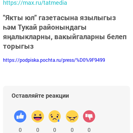
https://max.ru/tatmedia
"Якты юл" газетасына язылыгыз
һәм Тукай районындагы
яңалыкларны, вакыйгаларны белеп
торыгыз
https://podpiska.pochta.ru/press/%D0%9F9499
Оставляйте реакции
0
0
0
0
0