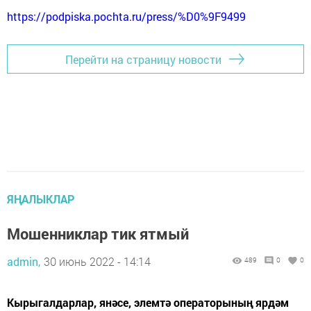
https://podpiska.pochta.ru/press/%D0%9F9499
Перейти на страницу новости
ЯҢАЛЫКЛАР
Мошенниклар тик ятмый
admin,
30 июнь 2022 - 14:14
489
0
0
Кырыгалдарлар, янәсе, элемтә операторының ярдәм