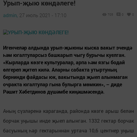
Урып-җыю көндәлеге!
admin,
27 июль 2021 - 17:10
705
0
0
Игенчеләр алдында урып-җыюны кыска вакыт эчендә
һәм югалтуларсыз башкарып чыгу бурычы куелган.
«Кырларда көзге культуралар, арпа һәм язгы бодай
өлгереп җитеп килә. Аларны сабакта утыртуның
бернинди файдасы юк, вакытында җыеп алынмаган
очракта югалтулар гына булырга мөмкин», – диде
Рәшит Хәбетдинов дүшәмбе киңәшмәсендә.
Аның сүзләренә караганда, районда көзге арыш белән
борчак уңышы инде җыеп алынган. 1332 гектар борчак
басуының һәр гектарыннан уртача 10,6 центнер уңыш