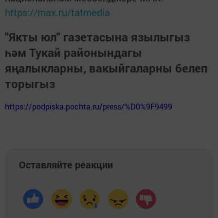
https://max.ru/tatmedia
"Якты юл" газетасына язылыгыз
һәм Тукай районындагы
яңалыкларны, вакыйгаларны белеп
торыгыз
https://podpiska.pochta.ru/press/%D0%9F9499
Оставляйте реакции