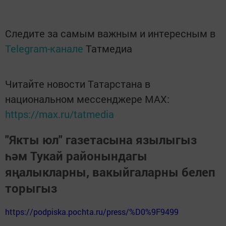
Следите за самым важным и интересным в
Telegram-канале
Татмедиа
Читайте новости Татарстана в
национальном мессенджере MАХ:
https://max.ru/tatmedia
"Якты юл" газетасына язылыгыз
һәм Тукай районындагы
яңалыкларны, вакыйгаларны белеп
торыгыз
https://podpiska.pochta.ru/press/%D0%9F9499