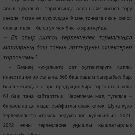
Авыл хуҗалыгы тармагында алдан аяк киенеп тору
хәерле. Узган ел кукуруздан 9 мең тоннага якын силос
салган идек – быел ул мая бик тә ярап куйды.
– Ел авыр килгәч терлекчелек тармагында
малларның баш санын арттыруны кичектереп
торасызмы?
– Безнең хуҗалыкта сөт җитештерүгә саллы
инвестицияләр салына. 660 баш савым сыерыбыз бар.
Быел Чехиядән югары продукция бирә торган токымлы
64 баш тана кайтарттык. Нәселлеме мал, түгелме –
барысына да яхшы сыйфатлы азык кирәк. Шуңа күрә
терлекчелектә «тамак аеру»га юл куймыйбыз. 2021-
2022 елны терлекләрне уңышлы кышлатырлык
запасыбыз бар.