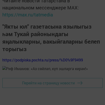
Читайте новости Татарстана в
национальном мессенджере MАХ:
https://max.ru/tatmedia
"Якты юл" газетасына язылыгыз
һәм Тукай районындагы
яңалыкларны, вакыйгаларны белеп
торыгыз
https://podpiska.pochta.ru/press/%D0%9F9499
Перейти на страницу новости