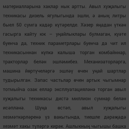
материалларына хаклар нык артты. Авыл хуҗалыгы
техникасы дизель ягулыгында эшли, ә аның литры
быел 50 сумга кадәр күтәрелде. Хәзер яңадан үткән
гасырга кайту юк – уңайлыклары булмаган, куәте
буенча да, техник параметрлары буенча да чит ил
техникасыннан күпкә калыша торган комбайннар,
тракторлар белән эшләмибез. Механизаторларга,
машина йөртүчеләргә эшләү өчен уңай шартлар
тудырылган. Запас частьлар өчен артык чыгымнар
тотмыйча озак еллар эксплуатацияләнә торган авыл
хуҗалыгы техникасы дистә миллион сумнар белән
исәпләнә. Шуңа өстәп, авыл хуҗалыгы
хезмәткәрләренә үз вакытында, тиешле дәрәҗәдә
хезмәт хакы түләргә кирәк. Ашлыкның чыгышы башка