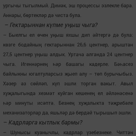
ургычы тыгылмый. Димәк, эш процессы эзлекле бара.
Аннары, бөртекләр дә чиста була.
– Гектарыннан күпме уңыш чыга?
– Быелгы ел өчен уңыш яхшы дип әйтергә дә була:
көзге бодайның гектарыннан 26,6 центнер, арыштан
27,5 центнер уңыш алдык. Уртача алганда 24 центнер
чыга. Игеннәрнең һәр башагы кадерле. Бәһасез
байлыкны югалтуларсыз җыеп алу – төп бурычыбыз.
Хәзер аз сөйләп, күп эшли торган вакыт. Авыл
хуҗалыгында хезмәт куйган кешенең ел әйләнәсенә
һәр минуты исәптә. Безнең хуҗалыкта тәҗрибәле
механизаторлар да, яшьләр дә бердәй тырышып эшли.
– Кадрларга кытлык бармы?
– Шунысы куанычлы, кадрлар үзебезнеке. Читтән