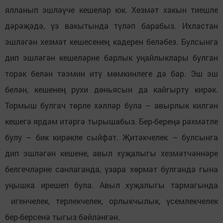
ялланып эшләүче кешеләр юк. Хезмәт хакын тиешле
дәрәҗәдә, үз вакытында түләп барабыз. Ихластан
эшләгән хезмәт кешесенең кадерен беләбез. Булсынга
дип эшләгән кешеләрне барлык уңайлыклары булган
торак белән тәэмин итү мөмкинлеге дә бар. Эш эш
белән, кешенең рухи дөньясын да кайгырту кирәк.
Тормыш булгач төрле хәлләр була – авырлык килгән
кешегә ярдәм итәргә тырышабыз. Бер-береңә рәхмәтле
булу – бик кирәкле сыйфат. Җитәкчелек – булсынга
дип эшләгән кешене, авыл хуҗалыгы хезмәтчәннәре
белгечләрне санлаганда, үзара хөрмәт булганда гына
уңышка ирешеп була. Авыл хуҗалыгы тармагында
игенчелек, терлекчелек, орлыкчылык, үсемлекчелек
бер-берсенә тыгыз бәйләнгән.