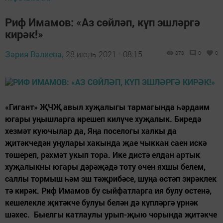
Риф Имамов: «Аз сөйләп, күп эшләргә
кирәк!»
Зәрия Вәлиева,
28 июль 2021 - 08:15
878
0
0
«Гигант» ҖЧҖ авыл хуҗалыгы тармагында һәрдаим
югары уңышларга ирешеп килүче хуҗалык. Биредә
хезмәт куючылар да, Яңа поселогы халкы да
җитәкчедән уңулары хакында җае чыккан саен искә
төшереп, рәхмәт укып тора. Ике дистә елдан артык
хуҗалыкны югары дәрәҗәдә тоту өчен яхшы белем,
саллы тормыш һәм эш тәҗрибәсе, шуңа өстәп зирәклек
тә кирәк. Риф Имамов бу сыйфатларга ия булу өстенә,
кешелекле җитәкче булуы белән дә күпләргә үрнәк
шәхес. Быелгы катлаулы урып-җыю чорында җитәкче