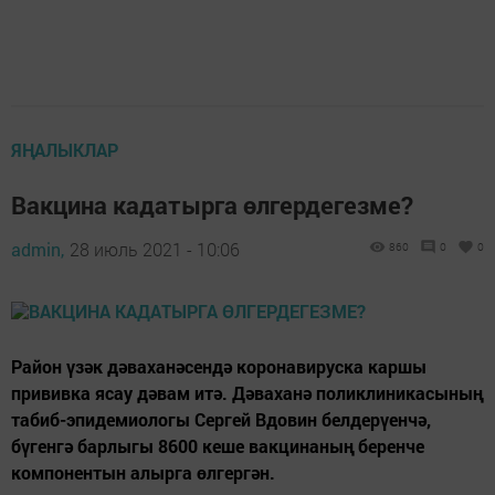
ЯҢАЛЫКЛАР
Вакцина кадатырга өлгердегезме?
admin,
28 июль 2021 - 10:06
860
0
0
Район үзәк дәваханәсендә коронавируска каршы
прививка ясау дәвам итә. Дәваханә поликлиникасының
табиб-эпидемиологы Сергей Вдовин белдерүенчә,
бүгенгә барлыгы 8600 кеше вакцинаның беренче
компонентын алырга өлгергән.