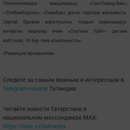
Поликлиникада вакцинаның «Гам-Ковид-Вак»,
«ЭпиВакКорона», «КовиВак» дигән төрләре әйләнештә.
Сергей Вдовин аңлатуынча, тиздән коронавирус
кичергән кешеләр өчен «Спутник Лайт» дигәне
кайтачак. Ул бер генә компонентлы.
/Редакция архивыннан
Следите за самым важным и интересным в
Telegram-канале
Татмедиа
Читайте новости Татарстана в
национальном мессенджере MАХ:
https://max.ru/tatmedia