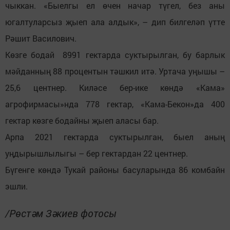
чыккан. «Быелгы ел өчен начар түгел, без аны
югалтуларсыз җыеп ала алдык», – дип билгеләп үтте
Рәшит Василович.
Көзге бодай 8991 гектарда суктырылган, бу барлык
мәйданның 88 процентын тәшкил итә. Уртача уңышы –
25,6 центнер. Киләсе бер-ике көндә «Кама»
агрофирмасы»нда 778 гектар, «Кама-Бекон»да 400
гектар көзге бодайны җыеп аласы бар.
Арпа 2021 гектарда суктырылган, быел аның
уңдырышлылыгы – бер гектардан 22 центнер.
Бүгенге көндә Тукай районы басуларында 86 комбайн
эшли.
/Рөстәм Зәкиев фотосы