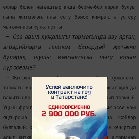
еллар белән чагыштырганда бермә-бер азрак булуы
гына җитмәгән, аны сату бәясе кимрәк, ә үстерү
чыгымнары күпкә артты.
– Сез авыл хуҗалыгы тармагында азу ярган,
аграрийларга гыйлем бирердәй җитәкче
буларак, шушы вәзгыятьтән чыгу юлын
күрәсезме?
– Җитәкче стратег булырга тиеш. Авыл хуҗалыгы
тармагы һава торышы белән бәйле. Һәрвакыт җил дә
вакытында исеп, яңгыр да вакытында явып тормый.
Уңыш фронтында катлаулы хәлләр – артык эссе һәм
яңгырсыз яки бик яңгырлы салкынча җәйләр
булгалый, көчле давыл борчак покосларын очыртып
алып киткән очраклар, иген «диңгезен»дә штормнар