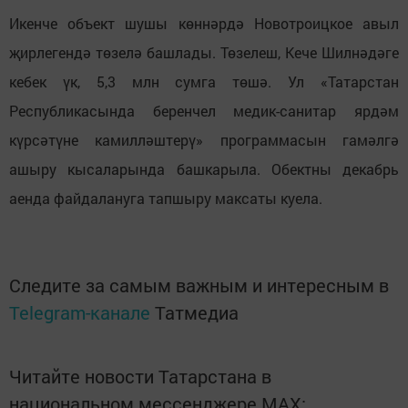
Икенче объект шушы көннәрдә Новотроицкое авыл
җирлегендә төзелә башлады. Төзелеш, Кече Шилнәдәге
кебек үк, 5,3 млн сумга төшә. Ул «Татарстан
Республикасында беренчел медик-санитар ярдәм
күрсәтүне камилләштерү» программасын гамәлгә
ашыру кысаларында башкарыла. Обектны декабрь
аенда файдалануга тапшыру максаты куела.
Следите за самым важным и интересным в
Telegram-канале
Татмедиа
Читайте новости Татарстана в
национальном мессенджере MАХ: