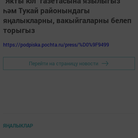
"Якты юл" газетасына язылыгыз
һәм Тукай районындагы
яңалыкларны, вакыйгаларны белеп
торыгыз
https://podpiska.pochta.ru/press/%D0%9F9499
Перейти на страницу новости
ЯҢАЛЫКЛАР