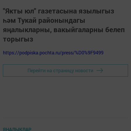
"Якты юл" газетасына язылыгыз
һәм Тукай районындагы
яңалыкларны, вакыйгаларны белеп
торыгыз
https://podpiska.pochta.ru/press/%D0%9F9499
Перейти на страницу новости
ЯҢАЛЫКЛАР