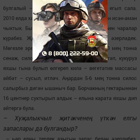
булгалый – гарасат кубып ашлыкларны егып сала.
2010 елда хәтәр корылык булды, анысыннан исән-аман
чыктык. Быелгы авыр хәлдән дә чыгу өчен чаралар
күрәбез. Җитәрлек күләмдә мал азыгы әзерләдек.
Мөгезле эре терлекләргә сусыл азык – 10 мең тонна
сенаж, силосны базлап куйдык. Шуңа өстәп, кукуруз
яхшы гына булып өлгереп килә – вегетатив массасы
әйбәт – сусыл, итләч. Аңардан 5-6 мең тонна силос
салырбыз дигән ышаныч бар. Борчакның гектарыннан
16 центнер суктырып алдык – елына карата яхшы дип
әйтергә була.
– Хуҗалыкчыл җитәкченең үткән елгы
запаслары да булгандыр?
– һәр елны терлек азыгын запас белән әзерлибез.