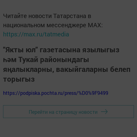
Читайте новости Татарстана в
национальном мессенджере MАХ:
https://max.ru/tatmedia
"Якты юл" газетасына язылыгыз
һәм Тукай районындагы
яңалыкларны, вакыйгаларны белеп
торыгыз
https://podpiska.pochta.ru/press/%D0%9F9499
Перейти на страницу новости