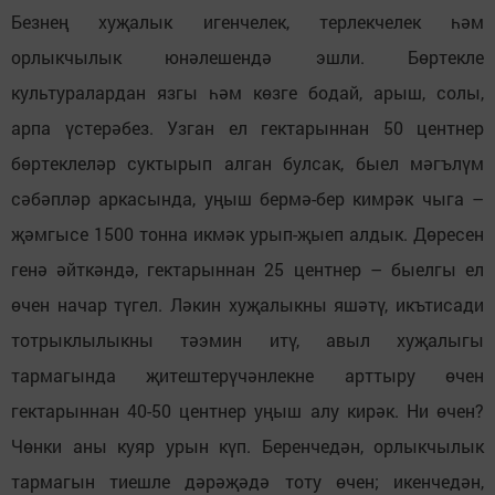
Безнең хуҗалык игенчелек, терлекчелек һәм
орлыкчылык юнәлешендә эшли. Бөртекле
культуралардан язгы һәм көзге бодай, арыш, солы,
арпа үстерәбез. Узган ел гектарыннан 50 центнер
бөртеклеләр суктырып алган булсак, быел мәгълүм
сәбәпләр аркасында, уңыш бермә-бер кимрәк чыга –
җәмгысе 1500 тонна икмәк урып-җыеп алдык. Дөресен
генә әйткәндә, гектарыннан 25 центнер – быелгы ел
өчен начар түгел. Ләкин хуҗалыкны яшәтү, икътисади
тотрыклылыкны тәэмин итү, авыл хуҗалыгы
тармагында җитештерүчәнлекне арттыру өчен
гектарыннан 40-50 центнер уңыш алу кирәк. Ни өчен?
Чөнки аны куяр урын күп. Беренчедән, орлыкчылык
тармагын тиешле дәрәҗәдә тоту өчен; икенчедән,