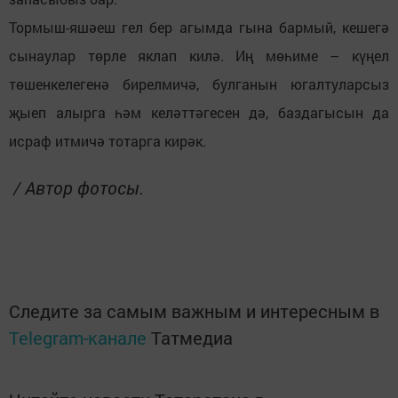
Тормыш-яшәеш гел бер агымда гына бармый, кешегә
сынаулар төрле яклап килә. Иң мөһиме – күңел
төшенкелегенә бирелмичә, булганын югалтуларсыз
җыеп алырга һәм келәттәгесен дә, баздагысын да
исраф итмичә тотарга кирәк.
/ Автор фотосы.
Следите за самым важным и интересным в
Telegram-канале
Татмедиа