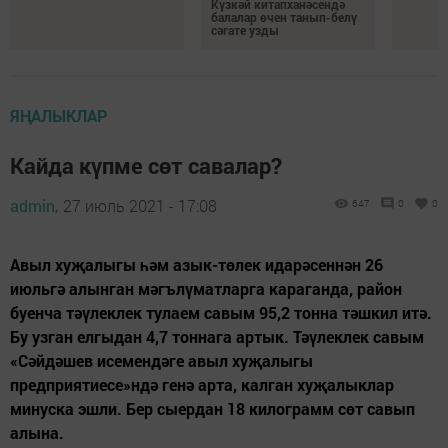
Күзкәй китапханәсендә
балалар өчен танып-белү
сәгате узды
ЯҢАЛЫКЛАР
Кайда күпме сөт савалар?
admin,
27 июль 2021 - 17:08
647
0
0
Авыл хуҗалыгы һәм азык-төлек идарәсеннән 26
июльгә алынган мәгълүматларга караганда, район
буенча тәүлеклек тулаем савым 95,2 тонна тәшкил итә.
Бу узган елгыдан 4,7 тоннага артык. Тәүлеклек савым
«Сәйдәшев исемендәге авыл хуҗалыгы
предприятиесе»ндә генә арта, калган хуҗалыклар
минуска эшли. Бер сыердан 18 килограмм сөт савып
алына.