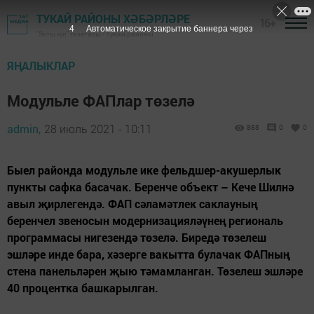
ТУКАЙ РАЙОНЫ ХӘБӘРЛӘРЕ
16+
3
Автоматическое закрытие баннера через
"Якты юл" газетасы - Тукай районы
ЯҢАЛЫКЛАР
Модульле ФАПлар төзелә
admin,
28 июль 2021 - 10:11
888
0
0
Быел районда модульле ике фельдшер-акушерлык
пункты сафка басачак. Беренче объект – Кече Шилнә
авыл җирлегендә. ФАП сәламәтлек саклауның
беренчел звеносын модернизацияләүнең региональ
программасы нигезендә төзелә. Биредә төзелеш
эшләре инде бара, хәзерге вакытта булачак ФАПның
стена панельләрен җыю тәмамланган. Төзелеш эшләре
40 процентка башкарылган.