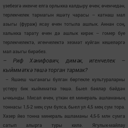
үзебезгә икенче елга орлыкка калдыру өчен; өченчедән,
терлекчелек тармагын яшәтү чарасы – катнаш мал
азыгы (фураж) ясау өчен тотыла ашлык. Аннан соң,
халыкка тарату өчен дә ашлык кирәк – гомер буе
терлекчелектә, игенчелектә хезмәт куйган кешеләргә
мал азыгы бирәбез.
– Риф Хәнифович, димәк, игенчелек –
кыйммәткә төшә торган тармак?
– Яшәеш чыганагы булган бөртекле культураларны
үстерү бик кыйммәткә төшә. Быел бәяләр бәйдән
ычкынды. Мисал өчен, үткән ел минераль ашламаның
тоннасы 1,5-2 мең сум булса, быел ул 4,5 мең сум тора.
Хәзер йөз тонна минераль ашламаны 4,5-5 млн сумга
сатып алырга туры килә. Ягулык-майлау