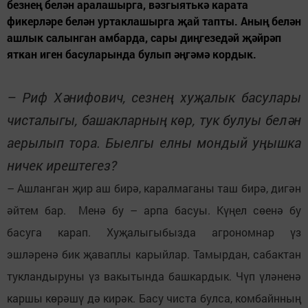
безнең белән аралашырга, вәзгыятькә карата
фикерләре белән уртаклашырга җай тапты. Аның белән
ашлык салынган амбарда, сары диңгезедәй җәйрәп
яткан иген басуларында булып әңгәмә кордык.
– Риф Хәнифович, сезнең хуҗалык басулары
чисталыгы, башакларның көр, тук булуы белән
аерылып тора. Быелгы елны мондый уңышка
ничек ирештегез?
– Ашланган җир аш бирә, каралмаганы таш бирә, дигән
әйтем бар. Менә бу – арпа басуы. Күңел сөенә бу
басуга карап. Хуҗалыгыбызда агрономнар үз
эшләренә бик җаваплы карыйлар. Тамырдан, сабактан
тукландыруны үз вакытында башкардык. Чүп үләненә
каршы көрәшү дә кирәк. Басу чиста булса, комбайнның