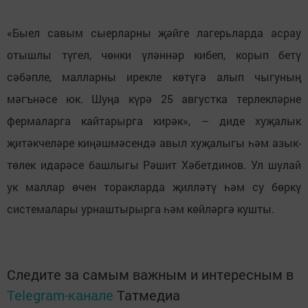
«Быел савым сыерларны җәйге лагерьларда асрау
отышлы түгел, чөнки үләннәр кибеп, корып бетү
сәбәпле, малларны ирекле көтүгә алып чыгуның
мәгънәсе юк. Шуңа күрә 25 августка терлекләрне
фермаларга кайтарырга кирәк», – диде хуҗалык
җитәкчеләре киңәшмәсендә авыл хуҗалыгы һәм азык-
төлек идарәсе башлыгы Рәшит Хәбетдинов. Ул шулай
ук маллар өчен торакларда җилләтү һәм су бөркү
системалары урнаштырырга һәм көйләргә кушты.
Следите за самым важным и интересным в
Telegram-канале
Татмедиа