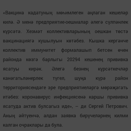
«Вакцина кадатуның мөһимлеген аңлаган кешеләр
килә. Ә менә предприятие-оешмалар әлегә сүлпәнлек
күрсәтә. Хезмәт коллективларының оешкан төстә
вакцинациягә кушылуын көтәбез. Кышка кергәнче
коллектив иммунитет формалашып бетсен өчен
районда көзгә барлыгы 20294 кешенең прививка
ясатуы кирәк. Әлегә безнең күрсәткечләр
канәгатьләнерлек түгел, шуңа күрә район
территориясендәге эре предприятиеләргә мөрәҗәгать
итәбез: коронавирус инфекциясенә каршы прививка
ясатуда актив булсагыз иде», – ди Сергей Петрович.
Аның әйтүенчә, алдан заявка бирүчеләрнең килми
калган очраклары да була.