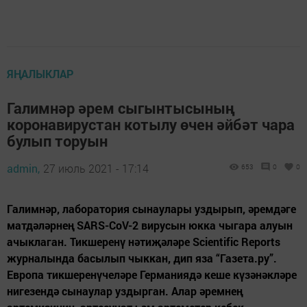
ЯҢАЛЫКЛАР
Галимнәр әрем сыгынтысының
коронавирустан котылу өчен әйбәт чара
булып торуын
admin,
27 июль 2021 - 17:14
653
0
0
Галимнәр, лаборатория сынаулары уздырып, әремдәге
матдәләрнең SARS-CoV-2 вирусын юкка чыгара алуын
ачыклаган. Тикшеренү нәтиҗәләре Scientific Reports
журналында басылып чыккан, дип яза “Газета.ру”.
Европа тикшеренүчеләре Германиядә кеше күзәнәкләре
нигезендә сынаулар уздырган. Алар әремнең