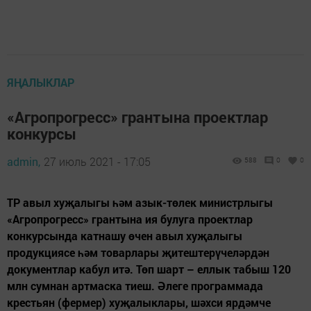
ЯҢАЛЫКЛАР
«Агропрогресс» грантына проектлар
конкурсы
admin,
27 июль 2021 - 17:05
588
0
0
ТР авыл хуҗалыгы һәм азык-төлек министрлыгы
«Агропрогресс» грантына ия булуга проектлар
конкурсында катнашу өчен авыл хуҗалыгы
продукциясе һәм товарлары җитештерүчеләрдән
документлар кабул итә. Төп шарт – еллык табыш 120
млн сумнан артмаска тиеш. Әлеге программада
крестьян (фермер) хуҗалыклары, шәхси ярдәмче