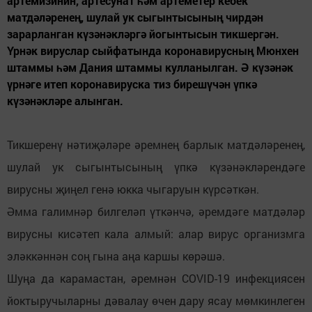
артемизинин, артесунат һәм артеметер кебек
матдәләренең, шулай ук сыгынтысының чирдән
зарарланган күзәнәкләргә йогынтысын тикшергән.
Үрнәк вируслар сыйфатында коронавирусның Мюнхен
штаммы һәм Дания штаммы кулланылган. Ә күзәнәк
үрнәге итеп коронавируска тиз бирешүчән үпкә
күзәнәкләре алынган.
Тикшеренү нәтиҗәләре әремнең барлык матдәләренең,
шулай ук сыгынтысының үпкә күзәнәкләрендәге
вирусны җиңел генә юкка чыгаруын күрсәткән.
Әмма галимнәр билгеләп үткәнчә, әремдәге матдәләр
вирусны кисәтеп кала алмый: алар вирус организмга
эләккәннән соң гына аңа каршы көрәшә.
Шуңа да карамастан, әремнән COVID-19 инфекциясен
йоктыручыларны дәвалау өчен дару ясау мөмкинлеген