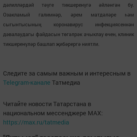
дәлилләрдәй тәүге тикшеренүгә әйләнгән бу.
Озакламый галимнәр, әрем матдәләре һәм
сыгынтысының коронавирус инфекциясеннән
дәвалаудагы файдасын төгәлрәк ачыклау өчен, клиник
тикшеренүләр башлап җибәрергә ниятли.
Следите за самым важным и интересным в
Telegram-канале
Татмедиа
Читайте новости Татарстана в
национальном мессенджере MАХ:
https://max.ru/tatmedia