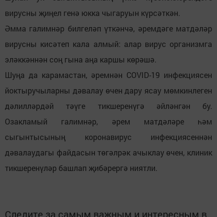
вирусны җиңел генә юкка чыгаруын күрсәткән.
Әмма галимнәр билгеләп үткәнчә, әремдәге матдәләр
вирусны кисәтеп кала алмый: алар вирус организмга
эләккәннән соң гына аңа каршы көрәшә.
Шуңа да карамастан, әремнән COVID-19 инфекциясен
йоктыручыларны дәвалау өчен дару ясау мөмкинлеген
дәлилләрдәй тәүге тикшеренүгә әйләнгән бу.
Озакламый галимнәр, әрем матдәләре һәм
сыгынтысының коронавирус инфекциясеннән
дәвалаудагы файдасын төгәлрәк ачыклау өчен, клиник
тикшеренүләр башлап җибәрергә ниятли.
Следите за самым важным и интересным в