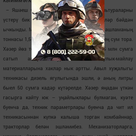
– Яшәеш чыганагы булган бөртекле культураларны
үстерү бик кыйммәткә төшә. Быел бәяләр бәйдән
ычкынды. Мисал өчен, үткән ел минераль ашламаның
тоннасы 1,5-2 мең сум булса, быел ул 4,5 мең сум тора.
Хәзер йөз тонна минераль ашламаны 4,5-5 млн сумга
сатып алырга туры килә. Ягулык-майлау
материалларына хаклар нык артты. Авыл хуҗалыгы
техникасы дизель ягулыгында эшли, ә аның литры
быел 50 сумга кадәр күтәрелде. Хәзер яңадан үткән
гасырга кайту юк – уңайлыклары булмаган, куәте
буенча да, техник параметрлары буенча да чит ил
техникасыннан күпкә калыша торган комбайннар,
тракторлар белән эшләмибез. Механизаторларга,