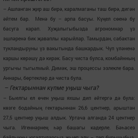
– Ашланган җир аш бирә, каралмаганы таш бирә, дигән
әйтем бар. Менә бу – арпа басуы. Күңел сөенә бу
басуга карап. Хуҗалыгыбызда агрономнар үз
эшләренә бик җаваплы карыйлар. Тамырдан, сабактан
тукландыруны үз вакытында башкардык. Чүп үләненә
каршы көрәшү дә кирәк. Басу чиста булса, комбайнның
ургычы тыгылмый. Димәк, эш процессы эзлекле бара.
Аннары, бөртекләр дә чиста була.
– Гектарыннан күпме уңыш чыга?
– Быелгы ел өчен уңыш яхшы дип әйтергә дә була:
көзге бодайның гектарыннан 26,6 центнер, арыштан
27,5 центнер уңыш алдык. Уртача алганда 24 центнер
чыга. Игеннәрнең һәр башагы кадерле. Бәһасез
байлыкны югалтуларсыз җыеп алу – төп бурычыбыз.