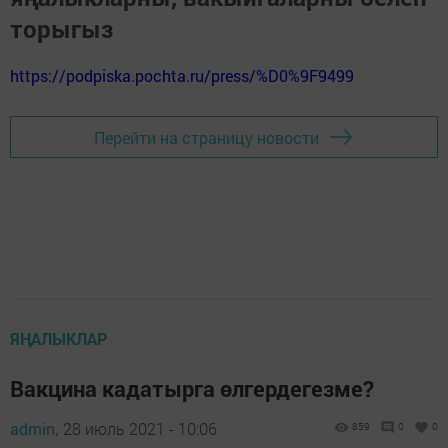
торыгыз
https://podpiska.pochta.ru/press/%D0%9F9499
Перейти на страницу новости
ЯҢАЛЫКЛАР
Вакцина кадатырга өлгердегезме?
admin,
28 июль 2021 - 10:06
859
0
0