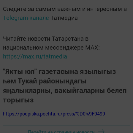
Следите за самым важным и интересным в
Telegram-канале
Татмедиа
Читайте новости Татарстана в
национальном мессенджере MАХ:
https://max.ru/tatmedia
"Якты юл" газетасына язылыгыз
һәм Тукай районындагы
яңалыкларны, вакыйгаларны белеп
торыгыз
https://podpiska.pochta.ru/press/%D0%9F9499
Перейти на страницу новости