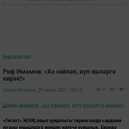
ЯҢАЛЫКЛАР
Риф Имамов: «Аз сөйләп, күп эшләргә
кирәк!»
Зәрия Вәлиева,
28 июль 2021 - 08:15
876
0
0
«Гигант» ҖЧҖ авыл хуҗалыгы тармагында һәрдаим
югары уңышларга ирешеп килүче хуҗалык. Биредә