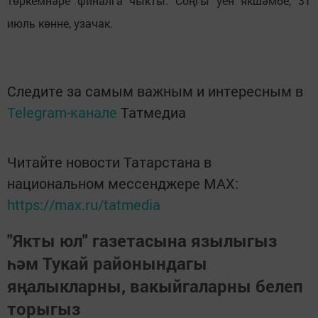
төркемнәре финалга чыкты. Соңгы уен якшәмбе, 31
июль көнне, узачак.
Следите за самым важным и интересным в
Telegram-канале
Татмедиа
Читайте новости Татарстана в
национальном мессенджере MАХ:
https://max.ru/tatmedia
"Якты юл" газетасына язылыгыз
һәм Тукай районындагы
яңалыкларны, вакыйгаларны белеп
торыгыз