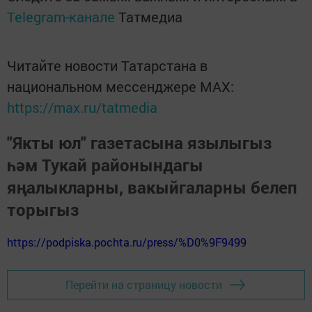
Telegram-канале
Татмедиа
Читайте новости Татарстана в
национальном мессенджере MАХ:
https://max.ru/tatmedia
"Якты юл" газетасына язылыгыз
һәм Тукай районындагы
яңалыкларны, вакыйгаларны белеп
торыгыз
https://podpiska.pochta.ru/press/%D0%9F9499
Перейти на страницу новости