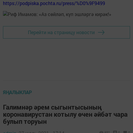
https://podpiska.pochta.ru/press/%D0%9F9499
Перейти на страницу новости
ЯҢАЛЫКЛАР
Галимнәр әрем сыгынтысының
коронавирустан котылу өчен әйбәт чара
булып торуын
652
0
0