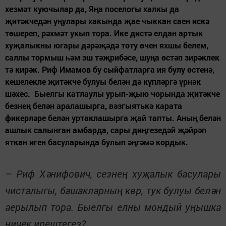
хезмәт куючылар да, Яңа поселогы халкы да
җитәкчедән уңулары хакында җае чыккан саен искә
төшереп, рәхмәт укып тора. Ике дистә елдан артык
хуҗалыкны югары дәрәҗәдә тоту өчен яхшы белем,
саллы тормыш һәм эш тәҗрибәсе, шуңа өстәп зирәклек
тә кирәк. Риф Имамов бу сыйфатларга ия булу өстенә,
кешелекле җитәкче булуы белән дә күпләргә үрнәк
шәхес. Быелгы катлаулы урып-җыю чорында җитәкче
безнең белән аралашырга, вәзгыятькә карата
фикерләре белән уртаклашырга җай тапты. Аның белән
ашлык салынган амбарда, сары диңгезедәй җәйрәп
яткан иген басуларында булып әңгәмә кордык.
– Риф Хәнифович, сезнең хуҗалык басулары
чисталыгы, башакларның көр, тук булуы белән
аерылып тора. Быелгы елны мондый уңышка
ничек ирештегез?