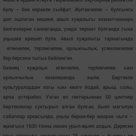
булу – бик кирәкле сыйфат. Җитәкчелек – булсынга
дип эшләгән кешене, авыл хуҗалыгы хезмәтчәннәре
белгечләрне санлаганда, үзара хөрмәт булганда гына
уңышка ирешеп була. Авыл хуҗалыгы тармагында
игенчелек, терлекчелек, орлыкчылык, үсемлекчелек
бер-берсенә тыгыз бәйләнгән.
Безнең хуҗалык игенчелек, терлекчелек һәм
орлыкчылык юнәлешендә эшли. Бөртекле
культуралардан язгы һәм көзге бодай, арыш, солы,
арпа үстерәбез. Узган ел гектарыннан 50 центнер
бөртеклеләр суктырып алган булсак, быел мәгълүм
сәбәпләр аркасында, уңыш бермә-бер кимрәк чыга –
җәмгысе 1500 тонна икмәк урып-җыеп алдык. Дөресен
генә әйткәндә, гектарыннан 25 центнер – быелгы ел