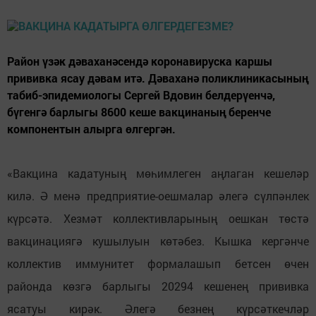
Район үзәк дәваханәсендә коронавируска каршы
прививка ясау дәвам итә. Дәваханә поликлиникасының
табиб-эпидемиологы Сергей Вдовин белдерүенчә,
бүгенгә барлыгы 8600 кеше вакцинаның беренче
компонентын алырга өлгергән.
«Вакцина кадатуның мөһимлеген аңлаган кешеләр
килә. Ә менә предприятие-оешмалар әлегә сүлпәнлек
күрсәтә. Хезмәт коллективларының оешкан төстә
вакцинациягә кушылуын көтәбез. Кышка кергәнче
коллектив иммунитет формалашып бетсен өчен
районда көзгә барлыгы 20294 кешенең прививка
ясатуы кирәк. Әлегә безнең күрсәткечләр