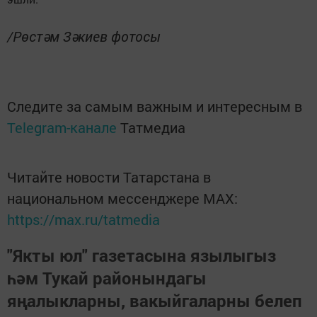
/Рөстәм Зәкиев фотосы
Следите за самым важным и интересным в
Telegram-канале
Татмедиа
Читайте новости Татарстана в
национальном мессенджере MАХ:
https://max.ru/tatmedia
"Якты юл" газетасына язылыгыз
һәм Тукай районындагы
яңалыкларны, вакыйгаларны белеп