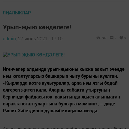
ЯҢАЛЫКЛАР
Урып-җыю көндәлеге!
admin,
27 июль 2021 - 17:10
703
0
0
Игенчеләр алдында урып-җыюны кыска вакыт эчендә
һәм югалтуларсыз башкарып чыгу бурычы куелган.
«Кырларда көзге культуралар, арпа һәм язгы бодай
өлгереп җитеп килә. Аларны сабакта утыртуның
бернинди файдасы юк, вакытында җыеп алынмаган
очракта югалтулар гына булырга мөмкин», – диде
Рәшит Хәбетдинов дүшәмбе киңәшмәсендә.
Аның сүзләренә караганда, районда көзге арыш белән