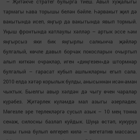
– Җитәкче стратег булырга тиеш. Авыл хуҗалыгы
тармагы һава торышы белән бәйле. Һәрвакыт җил дә
вакытында исеп, яңгыр да вакытында явып тормый.
Уңыш фронтында катлаулы хәлләр – артык эссе һәм
яңгырсыз яки бик яңгырлы салкынча җәйләр
булгалый, көчле давыл борчак покосларын очыртып
алып киткән очраклар, иген «диңгезен»дә штормнар
булгалый – гарасат кубып ашлыкларны егып сала.
2010 елда хәтәр корылык булды, анысыннан исән-аман
чыктык. Быелгы авыр хәлдән дә чыгу өчен чаралар
күрәбез. Җитәрлек күләмдә мал азыгы әзерләдек.
Мөгезле эре терлекләргә сусыл азык – 10 мең тонна
сенаж, силосны базлап куйдык. Шуңа өстәп, кукуруз
яхшы гына булып өлгереп килә – вегетатив массасы