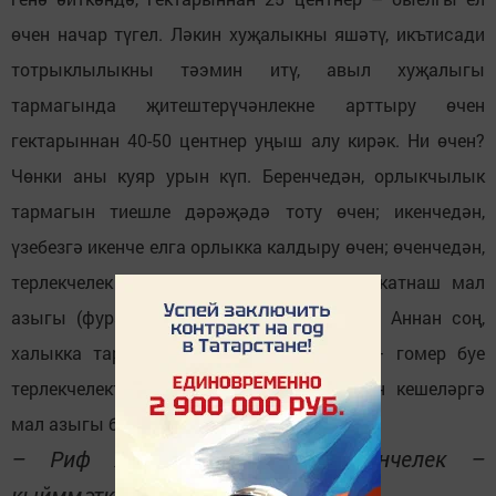
өчен начар түгел. Ләкин хуҗалыкны яшәтү, икътисади
тотрыклылыкны тәэмин итү, авыл хуҗалыгы
тармагында җитештерүчәнлекне арттыру өчен
гектарыннан 40-50 центнер уңыш алу кирәк. Ни өчен?
Чөнки аны куяр урын күп. Беренчедән, орлыкчылык
тармагын тиешле дәрәҗәдә тоту өчен; икенчедән,
үзебезгә икенче елга орлыкка калдыру өчен; өченчедән,
терлекчелек тармагын яшәтү чарасы – катнаш мал
азыгы (фураж) ясау өчен тотыла ашлык. Аннан соң,
халыкка тарату өчен дә ашлык кирәк – гомер буе
терлекчелектә, игенчелектә хезмәт куйган кешеләргә
мал азыгы бирәбез.
– Риф Хәнифович, димәк, игенчелек –
кыйммәткә төшә торган тармак?