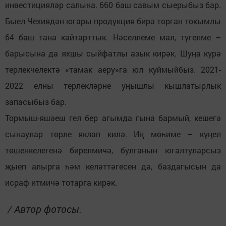
инвестицияләр салына. 660 баш савым сыерыбыз бар.
Быел Чехиядән югары продукция бирә торган токымлы
64 баш тана кайтарттык. Нәселлеме мал, түгелме –
барысына да яхшы сыйфатлы азык кирәк. Шуңа күрә
терлекчелектә «тамак аеру»га юл куймыйбыз. 2021-
2022 елны терлекләрне уңышлы кышлатырлык
запасыбыз бар.
Тормыш-яшәеш гел бер агымда гына бармый, кешегә
сынаулар төрле яклап килә. Иң мөһиме – күңел
төшенкелегенә бирелмичә, булганын югалтуларсыз
җыеп алырга һәм келәттәгесен дә, баздагысын да
исраф итмичә тотарга кирәк.
/ Автор фотосы.