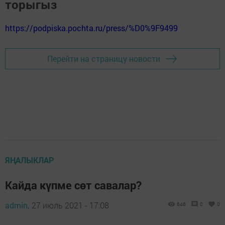
торыгыз
https://podpiska.pochta.ru/press/%D0%9F9499
Перейти на страницу новости
ЯҢАЛЫКЛАР
Кайда күпме сөт савалар?
admin,
27 июль 2021 - 17:08
646
0
0