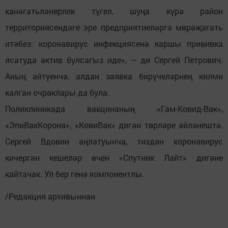
канәгатьләнерлек түгел, шуңа күрә район
территориясендәге эре предприятиеләргә мөрәҗәгать
итәбез: коронавирус инфекциясенә каршы прививка
ясатуда актив булсагыз иде», – ди Сергей Петрович.
Аның әйтүенчә, алдан заявка бирүчеләрнең килми
калган очраклары да була.
Поликлиникада вакцинаның «Гам-Ковид-Вак»,
«ЭпиВакКорона», «КовиВак» дигән төрләре әйләнештә.
Сергей Вдовин аңлатуынча, тиздән коронавирус
кичергән кешеләр өчен «Спутник Лайт» дигәне
кайтачак. Ул бер генә компонентлы.
/Редакция архивыннан