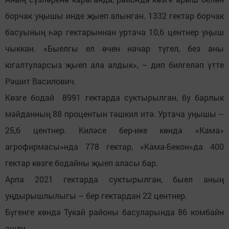
борчак уңышы инде җыеп алынган. 1332 гектар борчак
басуының һәр гектарыннан уртача 10,6 центнер уңыш
чыккан. «Быелгы ел өчен начар түгел, без аны
югалтуларсыз җыеп ала алдык», – дип билгеләп үтте
Рәшит Василович.
Көзге бодай 8991 гектарда суктырылган, бу барлык
мәйданның 88 процентын тәшкил итә. Уртача уңышы –
25,6 центнер. Киләсе бер-ике көндә «Кама»
агрофирмасы»нда 778 гектар, «Кама-Бекон»да 400
гектар көзге бодайны җыеп аласы бар.
Арпа 2021 гектарда суктырылган, быел аның
уңдырышлылыгы – бер гектардан 22 центнер.
Бүгенге көндә Тукай районы басуларында 86 комбайн
эшли.