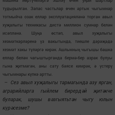
машина йөртүчеләргә эшләү өчен уңай шартлар
тудырылган. Запас частьлар өчен артык чыгымнар
тотмыйча озак еллар эксплуатацияләнә торган авыл
хуҗалыгы техникасы дистә миллион сумнар белән
исәпләнә. Шуңа өстәп, авыл хуҗалыгы
хезмәткәрләренә үз вакытында, тиешле дәрәҗәдә
хезмәт хакы түләргә кирәк. Ашлыкның чыгышы башка
еллар белән чагыштырганда бермә-бер азрак булуы
гына җитмәгән, аны сату бәясе кимрәк, ә үстерү
чыгымнары күпкә артты.
– Сез авыл хуҗалыгы тармагында азу ярган,
аграрийларга гыйлем бирердәй җитәкче
буларак, шушы вәзгыятьтән чыгу юлын
күрәсезме?