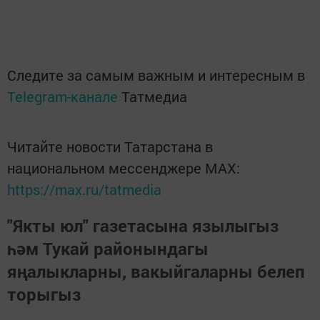
Следите за самым важным и интересным в
Telegram-канале
Татмедиа
Читайте новости Татарстана в
национальном мессенджере MАХ:
https://max.ru/tatmedia
"Якты юл" газетасына язылыгыз
һәм Тукай районындагы
яңалыкларны, вакыйгаларны белеп
торыгыз