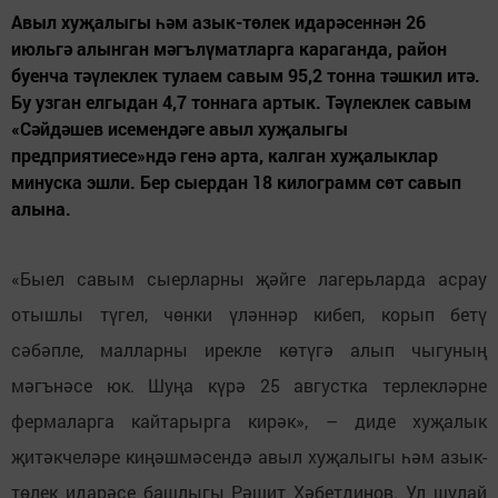
Авыл хуҗалыгы һәм азык-төлек идарәсеннән 26
июльгә алынган мәгълүматларга караганда, район
буенча тәүлеклек тулаем савым 95,2 тонна тәшкил итә.
Бу узган елгыдан 4,7 тоннага артык. Тәүлеклек савым
«Сәйдәшев исемендәге авыл хуҗалыгы
предприятиесе»ндә генә арта, калган хуҗалыклар
минуска эшли. Бер сыердан 18 килограмм сөт савып
алына.
«Быел савым сыерларны җәйге лагерьларда асрау
отышлы түгел, чөнки үләннәр кибеп, корып бетү
сәбәпле, малларны ирекле көтүгә алып чыгуның
мәгънәсе юк. Шуңа күрә 25 августка терлекләрне
фермаларга кайтарырга кирәк», – диде хуҗалык
җитәкчеләре киңәшмәсендә авыл хуҗалыгы һәм азык-
төлек идарәсе башлыгы Рәшит Хәбетдинов. Ул шулай