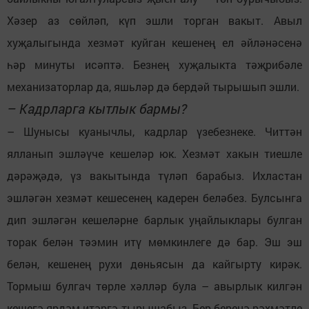
Хәзер аз сөйләп, күп эшли торган вакыт. Авыл
хуҗалыгында хезмәт куйган кешенең ел әйләнәсенә
һәр минуты исәптә. Безнең хуҗалыкта тәҗрибәле
механизаторлар да, яшьләр дә бердәй тырышып эшли.
– Кадрларга кытлык бармы?
– Шунысы куанычлы, кадрлар үзебезнеке. Читтән
ялланып эшләүче кешеләр юк. Хезмәт хакын тиешле
дәрәҗәдә, үз вакытында түләп барабыз. Ихластан
эшләгән хезмәт кешесенең кадерен беләбез. Булсынга
дип эшләгән кешеләрне барлык уңайлыклары булган
торак белән тәэмин итү мөмкинлеге дә бар. Эш эш
белән, кешенең рухи дөньясын да кайгырту кирәк.
Тормыш булгач төрле хәлләр була – авырлык килгән
кешегә ярдәм итәргә тырышабыз. Бер-береңә рәхмәтле