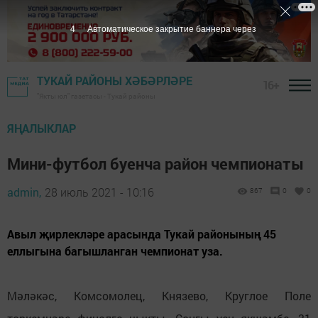
3
Автоматическое закрытие баннера через
ТУКАЙ РАЙОНЫ ХӘБӘРЛӘРЕ
16+
"Якты юл" газетасы - Тукай районы
ЯҢАЛЫКЛАР
Мини-футбол буенча район чемпионаты
admin,
28 июль 2021 - 10:16
867
0
0
Авыл җирлекләре арасында Тукай районының 45
еллыгына багышланган чемпионат уза.
Мәләкәс, Комсомолец, Князево, Круглое Поле