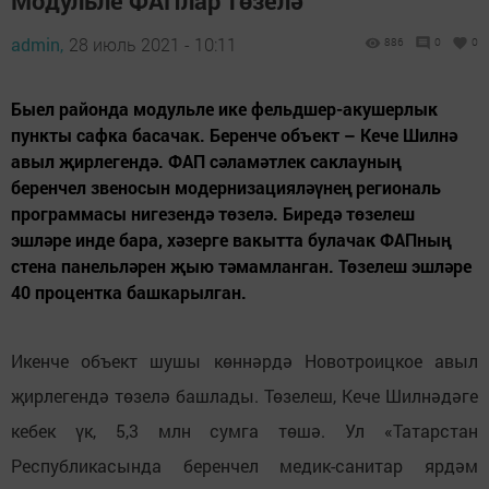
Модульле ФАПлар төзелә
admin,
28 июль 2021 - 10:11
886
0
0
Быел районда модульле ике фельдшер-акушерлык
пункты сафка басачак. Беренче объект – Кече Шилнә
авыл җирлегендә. ФАП сәламәтлек саклауның
беренчел звеносын модернизацияләүнең региональ
программасы нигезендә төзелә. Биредә төзелеш
эшләре инде бара, хәзерге вакытта булачак ФАПның
стена панельләрен җыю тәмамланган. Төзелеш эшләре
40 процентка башкарылган.
Икенче объект шушы көннәрдә Новотроицкое авыл
җирлегендә төзелә башлады. Төзелеш, Кече Шилнәдәге
кебек үк, 5,3 млн сумга төшә. Ул «Татарстан
Республикасында беренчел медик-санитар ярдәм