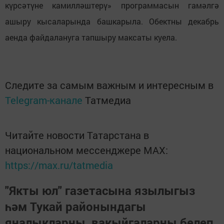
күрсәтүне камилләштерү» программасын гамәлгә
ашыру кысаларында башкарыла. Обектны декабрь
аенда файдалануга тапшыру максаты куела.
Следите за самым важным и интересным в
Telegram-канале
Татмедиа
Читайте новости Татарстана в
национальном мессенджере MАХ:
https://max.ru/tatmedia
"Якты юл" газетасына язылыгыз
һәм Тукай районындагы
яңалыкларны, вакыйгаларны белеп