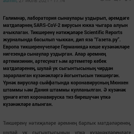
admin,
27 июль 2021 - 17:14
Галимнәр, лаборатория сынаулары уздырып, әремдәге
матдәләрнең SARS-CoV-2 вирусын юкка чыгара алуын
ачыклаган. Тикшеренү нәтиҗәләре Scientific Reports
журналында басылып чыккан, дип яза “Газета.ру”.
Европа тикшеренүчеләре Германиядә кеше күзәнәкләре
нигезендә сынаулар уздырган. Алар әремнең
артемизинин, артесунат һәм артеметер кебек
матдәләренең, шулай ук сыгынтысының чирдән
зарарланган күзәнәкләргә йогынтысын тикшергән.
Үрнәк вируслар сыйфатында коронавирусның Мюнхен
штаммы һәм Дания штаммы кулланылган. Ә күзәнәк
үрнәге итеп коронавируска тиз бирешүчән үпкә
күзәнәкләре алынган.
Тикшеренү нәтиҗәләре әремнең барлык матдәләренең,
шулай ук сыгынтысының үпкә күзәнәкләрендәге