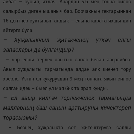
әйбәт – сусыл, итләч. Аңардан 5-6 мең тонна силос
салырбыз дигән ышаныч бар. Борчакның гектарыннан
16 центнер суктырып алдык – елына карата яхшы дип
әйтергә була.
– Хуҗалыкчыл җитәкченең үткән елгы
запаслары да булгандыр?
– һәр елны терлек азыгын запас белән әзерлибез.
Авыл хуҗалыгы тармагында алдан аяк киенеп тору
хәерле. Узган ел кукуруздан 9 мең тоннага якын силос
салган идек – быел ул мая бик тә ярап куйды.
– Ел авыр килгәч терлекчелек тармагында
малларның баш санын арттыруны кичектереп
торасызмы?
– Безнең хуҗалыкта сөт җитештерүгә саллы