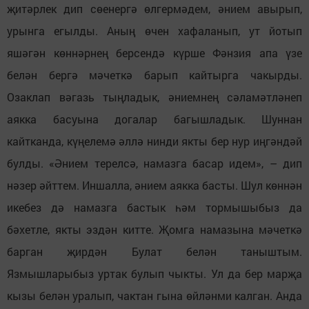
җитәрлек дип сөенергә өлгермәдем, әнием авырып,
урынга егылды. Аның өчен хафаланып, ут йотып
яшәгән көннәрнең берсендә күрше Фәнзия апа үзе
белән бергә мәчеткә барып кайтырга чакырды.
Озаклап вәгазь тыңладык, әниемнең сәламәтләнеп
аякка басуына догалар багышладык. Шуннан
кайтканда, күңелемә әллә нинди якты бер нур иңгәндәй
булды. «Әнием терелсә, намазга басар идем», – дип
нәзер әйттем. Иншалла, әнием аякка басты. Шул көннән
икебез дә намазга бастык һәм тормышыбыз да
бәхетле, якты эздән китте. Җомга намазына мәчеткә
барган җирдән Булат белән таныштым.
Язмышларыбыз уртак булып чыкты. Ул да бер марҗа
кызы белән уралып, чактан гына өйләнми калган. Анда