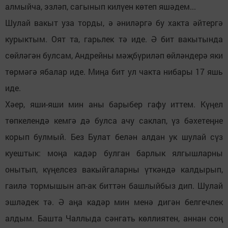
алмыйча, эзләп, сагынып килүен көтеп яшәдем...
Шулай вакыт уза торды, ә әниләргә бу хакта әйтергә
курыктым. Оят та, гарьлек тә иде. Ә бит вакытында
сөйләгән булсам, Андрейны мәҗбүриләп өйләндерә яки
төрмәгә ябалар иде. Миңа бит ул чакта нибары 17 яшь
иде.
Хәер, яши-яши мин аны барыбер гафу иттем. Күңел
төпкелендә кемгә дә булса ачу саклап, үз бәхетеңне
корып булмый. Без Булат белән алдан ук шулай сүз
куештык: моңа кадәр булган барлык ялгышларны
онытып, күңелсез вакыйгаларны үткәндә калдырып,
гаилә тормышын ап-ак биттән башлыйбыз дип. Шулай
эшләдек тә. Ә аңа кадәр мин менә дигән белгечлек
алдым. Башта Чаллыда сәнгать көллиятен, аннан соң