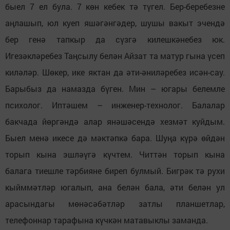
быел 7 ел була. 7 көн кебек тә түгел. Бер-беребезне
аңлашып, юл куеп яшәгәнгәдер, шушы вакыт эчендә
бер генә тапкыр да сүзгә килешкәнебез юк.
Игезәкләребез Таңсылу белән Айзат та матур гына үсеп
киләләр. Шөкер, ике яктан да әти-әниләребез исән-сау.
Барыбыз да намазда бүген. Мин – югары белемле
психолог. Иптәшем – инженер-технолог. Балалар
бакчада йөргәндә алар янәшәсендә хезмәт куйдым.
Быел менә икесе дә мәктәпкә бара. Шуңа күрә өйдән
торып кына эшләүгә күчтем. Читтән торып кына
балага тиешле тәрбияне биреп булмый. Бигрәк тә рухи
кыйммәтләр югалып, ана белән бала, әти белән ул
арасындагы мөнәсәбәтләр затлы планшетлар,
телефоннар тарафына күчкән матавыклы заманда.