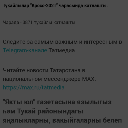
Тукайлылар "Кросс-2021" чарасында катнашты.
Чарада - 3871 тукайлы катнашты.
Следите за самым важным и интересным в
Telegram-канале
Татмедиа
Читайте новости Татарстана в
национальном мессенджере MАХ:
https://max.ru/tatmedia
"Якты юл" газетасына язылыгыз
һәм Тукай районындагы
яңалыкларны, вакыйгаларны белеп