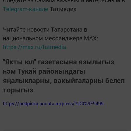
Следите за самым важным и интересным в
Telegram-канале
Татмедиа
Читайте новости Татарстана в
национальном мессенджере MАХ:
https://max.ru/tatmedia
"Якты юл" газетасына язылыгыз
һәм Тукай районындагы
яңалыкларны, вакыйгаларны белеп
торыгыз
https://podpiska.pochta.ru/press/%D0%9F9499