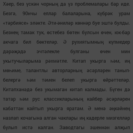
Хәер, без үскән чорның да үз проблемалары бар иде.
Безгә, 90нчы еллар балаларына, күбрәк урам
«тәрбиясе» эләкте. Әти-әниләр көннәр буе эштә булды.
Безнең тамак тук, өстебез бөтен булсын өчен, юк-бар
акчага бил бөктеләр. Ә рухиятымның күпмедер
дәрәҗәдә эчтәлекле булганы өчен мин
укытучыларыма рәхмәтле. Китап укырга һәм, иң
мөһиме, талантлы авторларның әсәрләрен танып-
белергә һәм тәмен белеп укырга өйрәттеләр.
Китапханәдә без укымаган китап калмады. Бүген дә
татар һәм рус классикларының кайбер әсәрләрен
кабаттан кайтып укырга яратам. Ә менә әңкәйнең
назлап кочагына алган чаклары иң кадерле мизгелләр
булып истә калган. Заводтагы эшеннән алҗып