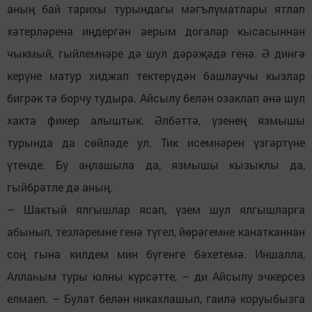
аның бай тарихы турындагы мәгълүматлары ятлап
хәтерләренә иңдергән аерым догалар кысасыннан
чыкмый, гыйлемнәре дә шул дәрәҗәдә генә. Ә дингә
керүне матур хиджап тектерүдән башлаучы кызлар
бигрәк тә борчу тудыра. Айсылу белән озаклап әнә шул
хакта фикер алыштык. Әлбәттә, үзенең язмышы
турында да сөйләде ул. Тик исемнәрен үзгәртүне
үтенде. Бу аңлашыла да, язмышы кызыклы да,
гыйбрәтле дә аның.
– Шактый ялгышлар ясап, үзем шул ялгышларга
абынып, тезләремне генә түгел, йөрәгемне канатканнан
соң гына килдем мин бүгенге бәхетемә. Иншалла,
Аллаһым туры юлны күрсәтте, – ди Айсылу эчкерсез
елмаеп. – Булат белән никахлашып, гаилә коруыбызга