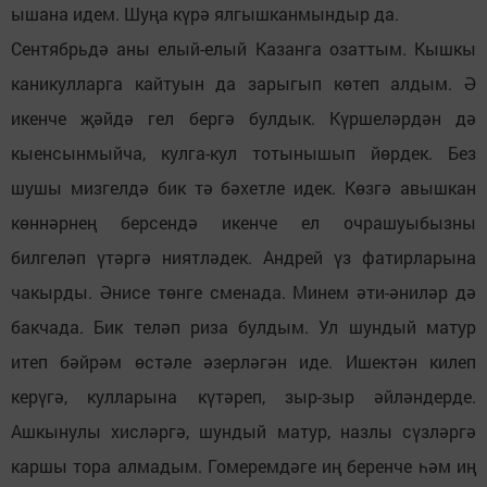
ышана идем. Шуңа күрә ялгышканмындыр да.
Сентябрьдә аны елый-елый Казанга озаттым. Кышкы
каникулларга кайтуын да зарыгып көтеп алдым. Ә
икенче җәйдә гел бергә булдык. Күршеләрдән дә
кыенсынмыйча, кулга-кул тотынышып йөрдек. Без
шушы мизгелдә бик тә бәхетле идек. Көзгә авышкан
көннәрнең берсендә икенче ел очрашуыбызны
билгеләп үтәргә ниятләдек. Андрей үз фатирларына
чакырды. Әнисе төнге сменада. Минем әти-әниләр дә
бакчада. Бик теләп риза булдым. Ул шундый матур
итеп бәйрәм өстәле әзерләгән иде. Ишектән килеп
керүгә, кулларына күтәреп, зыр-зыр әйләндерде.
Ашкынулы хисләргә, шундый матур, назлы сүзләргә
каршы тора алмадым. Гомеремдәге иң беренче һәм иң