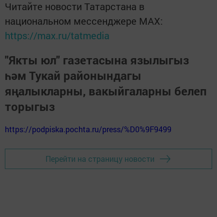
Читайте новости Татарстана в
национальном мессенджере MАХ:
https://max.ru/tatmedia
"Якты юл" газетасына язылыгыз
һәм Тукай районындагы
яңалыкларны, вакыйгаларны белеп
торыгыз
https://podpiska.pochta.ru/press/%D0%9F9499
Перейти на страницу новости