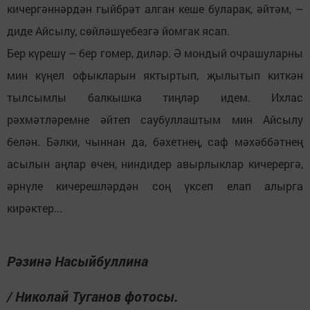
кичергәннәрдән гыйбрәт алган кеше буларак, әйтәм, –
диде Айсылу, сөйләшүебезгә йомгак ясап.
Бер күрешү – бер гомер, диләр. Ә мондый очрашуларны
мин күңел офыкларын яктыртып, җылытып киткән
тылсымлы балкышка тиңләр идем. Ихлас
рәхмәтләремне әйтеп саубуллаштым мин Айсылу
белән. Бәлки, чыннан да, бәхетнең, саф мәхәббәтнең
асылын аңлар өчен, ниндидер авырлыклар кичерергә,
әрнүле кичерешләрдән соң үксеп елап алырга
кирәктер...
Рәзинә Насыйбуллина
/ Николай Туганов фотосы.