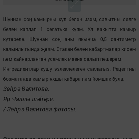
Шуннан соң камырны кул белән изәм, савытны сөлге
белән каплап 1 сәгатькә куям. Ул вакытта камыр
күтәрелә. Шуннан соң аны якынча 0,5 сантиметр
калынлыгында җәям. Стакан белән кабартмалар кисәм
һәм кайнарланган үсемлек маена салып пешерәм.
Ингредиентлар кушу эзлеклелеген саклагыз. Рецептны
бозмаганда камыр яхшы кабара һәм йомшак була.
Зөһрә Вәлитова.
Яр Чаллы шәһәре.
/ Зөһрә Вәлитова фотосы.