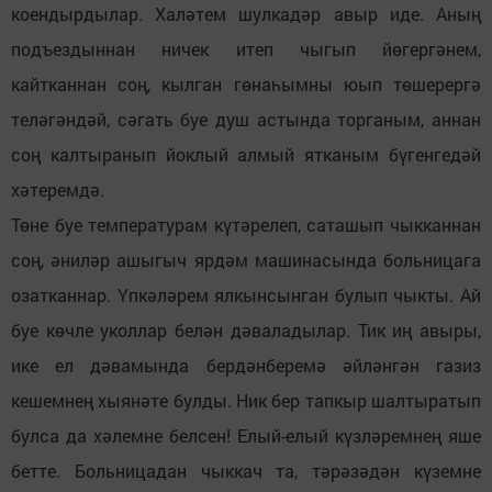
коендырдылар. Халәтем шулкадәр авыр иде. Аның
подъездыннан ничек итеп чыгып йөгергәнем,
кайтканнан соң, кылган гөнаһымны юып төшерергә
теләгәндәй, сәгать буе душ астында торганым, аннан
соң калтыранып йоклый алмый ятканым бүгенгедәй
хәтеремдә.
Төне буе температурам күтәрелеп, саташып чыкканнан
соң, әниләр ашыгыч ярдәм машинасында больницага
озатканнар. Үпкәләрем ялкынсынган булып чыкты. Ай
буе көчле уколлар белән дәваладылар. Тик иң авыры,
ике ел дәвамында бердәнберемә әйләнгән газиз
кешемнең хыянәте булды. Ник бер тапкыр шалтыратып
булса да хәлемне белсен! Елый-елый күзләремнең яше
бетте. Больницадан чыккач та, тәрәзәдән күземне