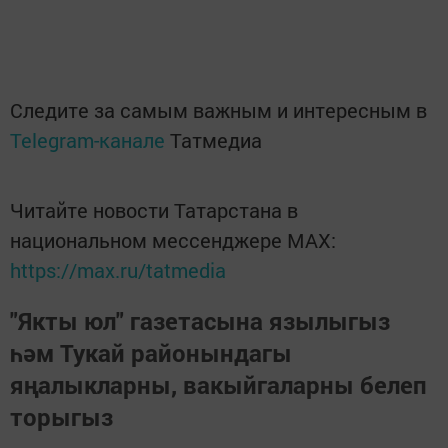
Следите за самым важным и интересным в
Telegram-канале
Татмедиа
Читайте новости Татарстана в
национальном мессенджере MАХ:
https://max.ru/tatmedia
"Якты юл" газетасына язылыгыз
һәм Тукай районындагы
яңалыкларны, вакыйгаларны белеп
торыгыз