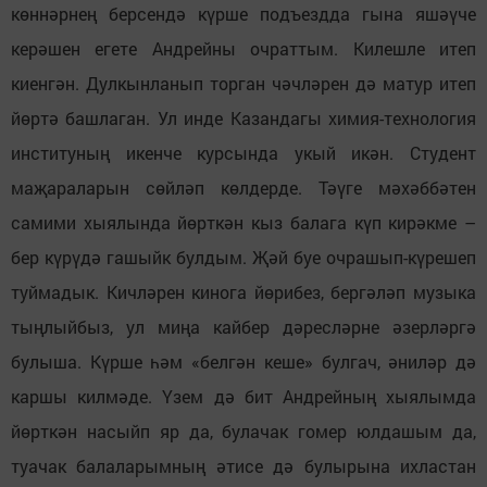
көннәрнең берсендә күрше подъездда гына яшәүче
керәшен егете Андрейны очраттым. Килешле итеп
киенгән. Дулкынланып торган чәчләрен дә матур итеп
йөртә башлаган. Ул инде Казандагы химия-технология
институның икенче курсында укый икән. Студент
маҗараларын сөйләп көлдерде. Тәүге мәхәббәтен
самими хыялында йөрткән кыз балага күп кирәкме –
бер күрүдә гашыйк булдым. Җәй буе очрашып-күрешеп
туймадык. Кичләрен кинога йөрибез, бергәләп музыка
тыңлыйбыз, ул миңа кайбер дәресләрне әзерләргә
булыша. Күрше һәм «белгән кеше» булгач, әниләр дә
каршы килмәде. Үзем дә бит Андрейның хыялымда
йөрткән насыйп яр да, булачак гомер юлдашым да,
туачак балаларымның әтисе дә булырына ихластан