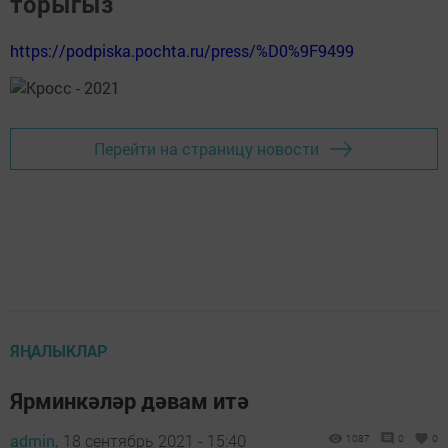
торыгыз
https://podpiska.pochta.ru/press/%D0%9F9499
Перейти на страницу новости
ЯҢАЛЫКЛАР
Ярминкәләр дәвам итә
admin,
18 сентябрь 2021 - 15:40
1087
0
0