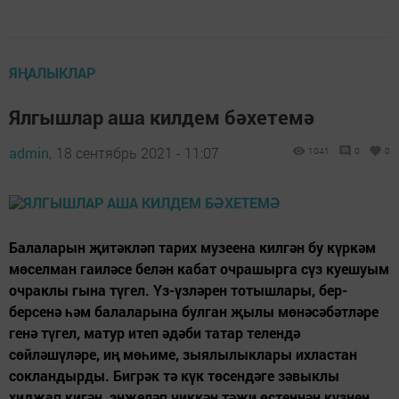
ЯҢАЛЫКЛАР
Ялгышлар аша килдем бәхетемә
admin,
18 сентябрь 2021 - 11:07
1041
0
0
Балаларын җитәкләп тарих музеена килгән бу күркәм
мөселман гаиләсе белән кабат очрашырга сүз куешуым
очраклы гына түгел. Үз-үзләрен тотышлары, бер-
берсенә һәм балаларына булган җылы мөнәсәбәтләре
генә түгел, матур итеп әдәби татар телендә
сөйләшүләре, иң мөһиме, зыялылыклары ихластан
сокландырды. Бигрәк тә күк төсендәге зәвыклы
хиджап кигән, энжеләп чиккән тәҗи өстеннән күзнең