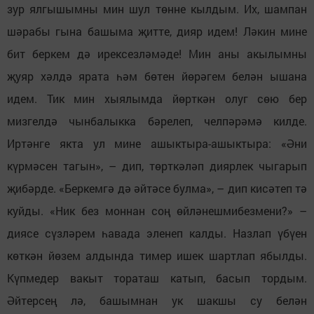
зур ялгышымны мин шул төнне кылдым. Их, шампан
шәрабы гына башыма җитте, дияр идем! Ләкин мине
бит беркем дә ирексезләмәде! Мин аны акылымны
җуяр хәлдә ярата һәм бөтен йөрәгем белән ышана
идем. Тик мин хыялымда йөрткән олуг сөю бер
мизгелдә чынбалыкка бәрелеп, челпәрәмә килде.
Иртәнге якта ул мине ашыктыра-ашыктыра: «Әни
күрмәсен тагын», – дип, төрткәләп диярлек чыгарып
җибәрде. «Беркемгә дә әйтәсе булма», – дип кисәтеп тә
куйды. «Ник без моннан соң өйләнешмибезмени?» –
диясе сүзләрем һавада эленеп калды. Назлап үбүен
көткән йөзем алдында тимер ишек шартлап ябылды.
Күпмедер вакыт тораташ катып, басып тордым.
Әйтерсең лә, башымнан ук шакшы су белән