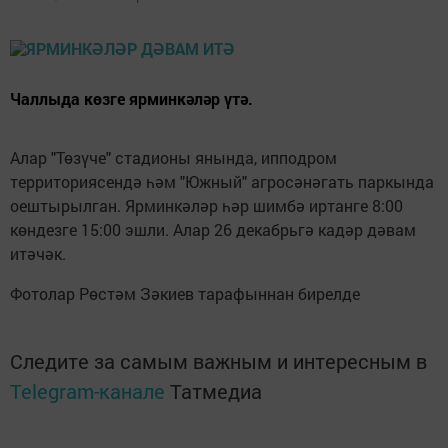
Чаллыда көзге ярминкәләр үтә.
Алар "Төзүче" стадионы янында, ипподром
территориясендә һәм "Южный" агросәнәгать паркында
оештырылган. Ярминкәләр һәр шимбә иртанге 8:00
көндезге 15:00 эшли. Алар 26 декабрьгә кадәр дәвам
итәчәк.
Фотолар Рөстәм Зәкиев тарафыннан бирелде
Следите за самым важным и интересным в
Telegram-канале
Татмедиа