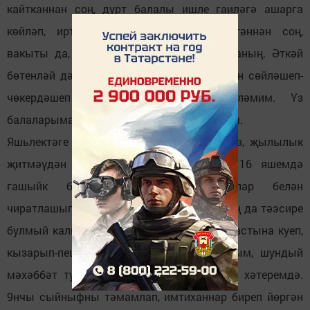
кайтканнан соң, дүрт балалы ишле гаиләгә ашарга
көйләп, иртәнгә киемнәребезне әзерләгәннән соң,
вакыты да, хәле дә калмагандыр инде аның. Әткәй
бөтенләй дә кырыс кеше иде. Әнкәй белән сөйләшеп-
чөкердәшеп утырганнарын да хәтерләмим. Үз
балаларыма мин андый язмышны теләмим.
Яшьлектәге ялгышлар да бит әнә шул наз, җылылык
җитмәүдән кылынган. Беренче тапкыр 16 яшемдә
гашыйк булдым. Сыйныфташ кызлар белән
чиратлашып мәхәббәт романнарын укуның да тәэсире
булмый калмагандыр. Геометрия китабы астына куеп,
кызарып-пешеп Лолита романын укыганым, шундый
мәхәббәт турында хыялланганым әле дә хәтеремдә.
9нчы сыйныфны тәмамлап, имтиханнар биреп йөргән