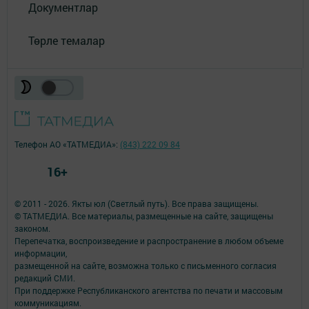
Документлар
Төрле темалар
Телефон АО «ТАТМЕДИА»:
(843) 222 09 84
16+
© 2011 - 2026. Якты юл (Светлый путь). Все права защищены.
© ТАТМЕДИА. Все материалы, размещенные на сайте, защищены
законом.
Перепечатка, воспроизведение и распространение в любом объеме
информации,
размещенной на сайте, возможна только с письменного согласия
редакций СМИ.
При поддержке Республиканского агентства по печати и массовым
коммуникациям.