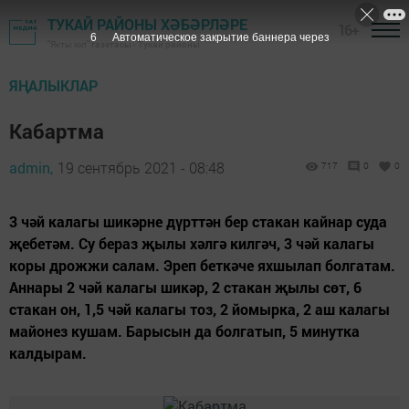
ТУКАЙ РАЙОНЫ ХӘБӘРЛӘРЕ
16+
5
Автоматическое закрытие баннера через
"Якты юл" газетасы - Тукай районы
ЯҢАЛЫКЛАР
Кабартма
admin,
19 сентябрь 2021 - 08:48
717
0
0
3 чәй калагы шикәрне дүрттән бер стакан кайнар суда
җебетәм. Су бераз җылы хәлгә килгәч, 3 чәй калагы
коры дрожжи салам. Эреп беткәче яхшылап болгатам.
Аннары 2 чәй калагы шикәр, 2 стакан җылы сөт, 6
стакан он, 1,5 чәй калагы тоз, 2 йомырка, 2 аш калагы
майонез кушам. Барысын да болгатып, 5 минутка
калдырам.