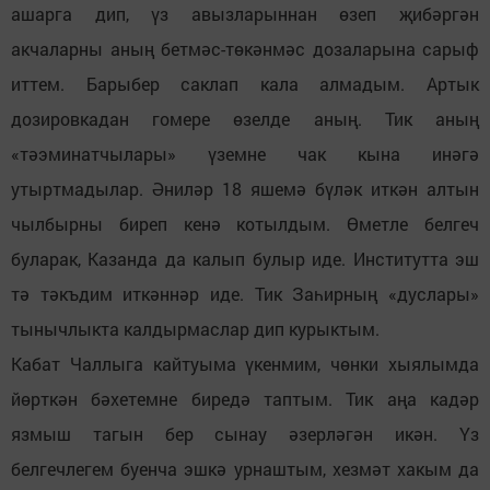
ашарга дип, үз авызларыннан өзеп җибәргән
акчаларны аның бетмәс-төкәнмәс дозаларына сарыф
иттем. Барыбер саклап кала алмадым. Артык
дозировкадан гомере өзелде аның. Тик аның
«тәэминатчылары» үземне чак кына инәгә
утыртмадылар. Әниләр 18 яшемә бүләк иткән алтын
чылбырны биреп кенә котылдым. Өметле белгеч
буларак, Казанда да калып булыр иде. Институтта эш
тә тәкъдим иткәннәр иде. Тик Заһирның «дуслары»
тынычлыкта калдырмаслар дип курыктым.
Кабат Чаллыга кайтуыма үкенмим, чөнки хыялымда
йөрткән бәхетемне биредә таптым. Тик аңа кадәр
язмыш тагын бер сынау әзерләгән икән. Үз
белгечлегем буенча эшкә урнаштым, хезмәт хакым да