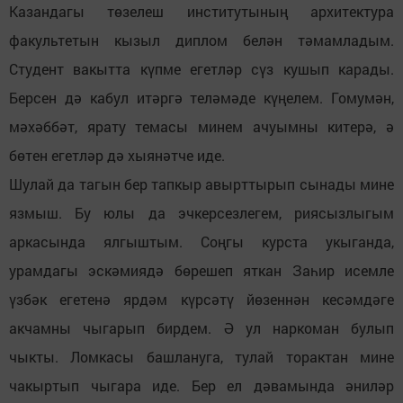
Казандагы төзелеш институтының архитектура
факультетын кызыл диплом белән тәмамладым.
Студент вакытта күпме егетләр сүз кушып карады.
Берсен дә кабул итәргә теләмәде күңелем. Гомумән,
мәхәббәт, ярату темасы минем ачуымны китерә, ә
бөтен егетләр дә хыянәтче иде.
Шулай да тагын бер тапкыр авырттырып сынады мине
язмыш. Бу юлы да эчкерсезлегем, риясызлыгым
аркасында ялгыштым. Соңгы курста укыганда,
урамдагы эскәмиядә бөрешеп яткан Заһир исемле
үзбәк егетенә ярдәм күрсәтү йөзеннән кесәмдәге
акчамны чыгарып бирдем. Ә ул наркоман булып
чыкты. Ломкасы башлануга, тулай торактан мине
чакыртып чыгара иде. Бер ел дәвамында әниләр