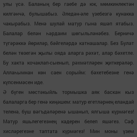
улы үсә. Баланың бер гаебе дә юк, мөмкинлектән
килгәнчә, булышабыз. Әледән-әле үзебезгә кунакка
чакырабыз. Менә шулай матур гына яшәп ятабыз.
Балалар белән һәрдаим шөгыльләнәбез. Берничә
түгәрәккә йөриләр, бәйгеләрдә катнашалар. Без Булат
белән төзегән җылы ояда аларга рәхәт, алар бәхетле.
Бу хакта кочаклап-сыенып, рәхмәтләрен җиткерәләр.
Аллаһымнан көн саен сорыйм: бәхетебезне генә
күпсенмәсен иде.
Ә бүген мөстәкыйль тормышка аяк баскан кыз
балаларга бер генә киңәшем: матур егетләрнең еландай
теленә, буш вәгъдәләренә ышанып, ялгыша күрмәгез!
Матур яшьлегегезнең кадерен белеп яшәгез. Саф
хисләрегезне таптата күрмәгез! Мин моны үзем