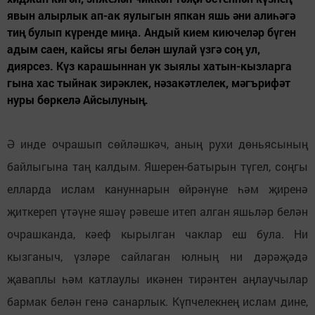
явын алырлык ап-ак яулыгын япкан яшь әни алиһәгә
тиң булып күренде миңа. Андый кием киючеләр бүген
адым саен, кайсы ягы белән шулай үзгә соң ул,
диярсез. Күз карашыннан ук зыялы хатын-кызларга
гына хас тыйнак зирәклек, нәзакәтлелек, мәгърифәт
нуры бөркелә Айсылуның.
Ә инде очрашып сөйләшкәч, аның рухи дөньясының
байлыгына таң калдым. Яшерен-батырын түгел, соңгы
елларда ислам кануннарын өйрәнүне һәм җиренә
җиткереп үтәүне яшәү рәвеше итеп алган яшьләр белән
очрашканда, кәеф кырылган чаклар еш була. Ни
кызганыч, үзләре сайлаган юлның ни дәрәҗәдә
җаваплы һәм катлаулы икәнен тирәнтен аңлаучылар
бармак белән генә санарлык. Күпчелекнең ислам дине,