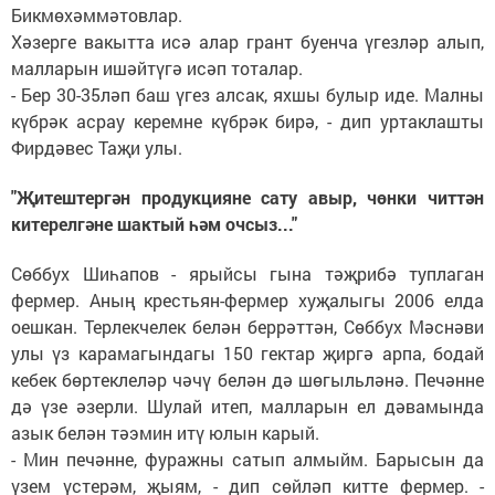
Бикмөхәммәтовлар.
Хәзерге вакытта исә алар грант буенча үгезләр алып,
малларын ишәйтүгә исәп тоталар.
- Бер 30-35ләп баш үгез алсак, яхшы булыр иде. Малны
күбрәк асрау керемне күбрәк бирә, - дип уртаклашты
Фирдәвес Таҗи улы.
"Җитештергән продукцияне сату авыр, чөнки читтән
китерелгәне шактый һәм очсыз..."
Сөббух Шиһапов - ярыйсы гына тәҗрибә туплаган
фермер. Аның крестьян-фермер хуҗалыгы 2006 елда
оешкан. Терлекчелек белән беррәттән, Сөббух Мәснәви
улы үз карамагындагы 150 гектар җиргә арпа, бодай
кебек бөртеклеләр чәчү белән дә шөгыльләнә. Печәнне
дә үзе әзерли. Шулай итеп, малларын ел дәвамында
азык белән тәэмин итү юлын карый.
- Мин печәнне, фуражны сатып алмыйм. Барысын да
үзем үстерәм, җыям, - дип сөйләп китте фермер. -