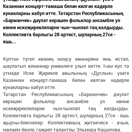
Казаннан концерт-тамаша белән килгән кадерле
кунакларны кабул итте. Татарстан Республикасының
«Бәрмәнчек» дәүләт керәшен фольклор ансамбле ул
көнне искеҗиреклеләрне чын-чынлап таң калдырды.
Коллективта барлыгы 28 артист, шуларның 27се -
яшь...
Күптән түгел көзнең моңсу көннәренә ямь өстәп,
шаулатып өлкәннәр ункөнлеге узып китте. Һәм күп тә
үтмәде Иске Җирекле авылының «Дуслык» үзәге
Казаннан концерт-тамаша белән килгән кадерле
кунакларны кабул итте.
Татарстан Республикасының «Бәрмәнчек» дәүләт
керәшен фольклор ансамбле ул көнне
искеҗиреклеләрне чын-чынлап таң калдырды.
Коллективта барлыгы 28 артист, шуларның 27се - яшь
җырчы-биючеләр. Коллективның җитәкчесе - ачык,
мөлаем йөзле, гаҗәеп талантлы Эльмира Кашапова.