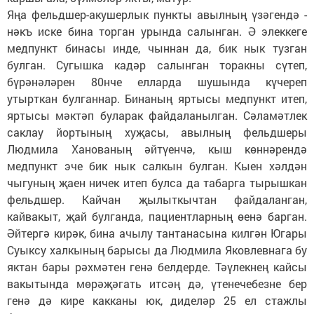
Яңа фельдшер-акушерлык пункты авылның үзәгендә -
нәкъ иске бина торган урында салынган. Ә элеккеге
медпункт бинасы инде, чыннан да, бик нык тузган
булган. Сугышка кадәр салынган торакны сүтеп,
бүрәнәләрен 80нче елларда шушында күчереп
утырткан булганнар. Бинаның яртысы медпункт итеп,
яртысы мәктәп буларак файдаланылган. Сәламәтлек
саклау йортының хуҗасы, авылның фельдшеры
Людмила Ханованың әйтүенчә, кыш көннәрендә
медпункт эче бик нык салкын булган. Кыен хәлдән
чыгуның җаен ничек итеп булса да табарга тырышкан
фельдшер. Кайчан җылыткычтан файдаланган,
кайвакыт, җай булганда, пациентларның өенә барган.
Әйтергә кирәк, бина ачылу тантанасына килгән Югары
Суыксу халкының барысы да Людмила Яковлевнага бу
яктан бары рәхмәтен генә белдерде. Тәүлекнең кайсы
вакытында мөрәҗәгать итсәң дә, үтенечебезне бер
генә дә кире какканы юк, диделәр 25 ел стажлы