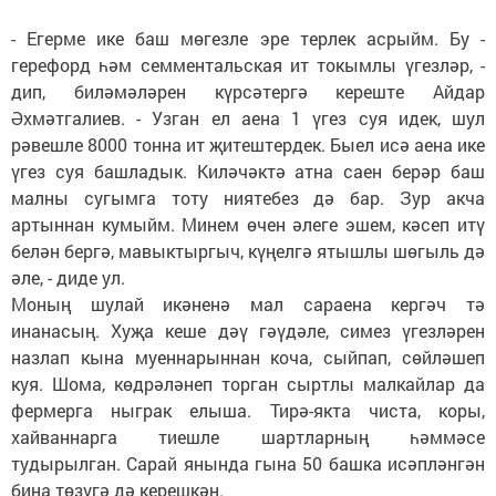
- Егерме ике баш мөгезле эре терлек асрыйм. Бу -
герефорд һәм семментальская ит токымлы үгезләр, -
дип, биләмәләрен күрсәтергә кереште Айдар
Әхмәтгалиев. - Узган ел аена 1 үгез суя идек, шул
рәвешле 8000 тонна ит җитештердек. Быел исә аена ике
үгез суя башладык. Киләчәктә атна саен берәр баш
малны сугымга тоту ниятебез дә бар. Зур акча
артыннан кумыйм. Минем өчен әлеге эшем, кәсеп итү
белән бергә, мавыктыргыч, күңелгә ятышлы шөгыль дә
әле, - диде ул.
Моның шулай икәненә мал сараена кергәч тә
инанасың. Хуҗа кеше дәү гәүдәле, симез үгезләрен
назлап кына муеннарыннан коча, сыйпап, сөйләшеп
куя. Шома, көдрәләнеп торган сыртлы малкайлар да
фермерга ныграк елыша. Тирә-якта чиста, коры,
хайваннарга тиешле шартларның һәммәсе
тудырылган. Сарай янында гына 50 башка исәпләнгән
бина төзүгә дә керешкән.