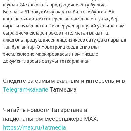
шуның 24е алкоголь продукциясе сату буенча.
Барлыгы 51 хокук бозу очрагы билгеле булган. Өй
шартларында җитештерелгән самогон сатуның бер
очрагы ачыкланган. Тикшерүчеләр шулай ук сыра һәм
сыра эчемлекләрен рөхсәт ителмәгән вакытта,
алкоголь продукциясен лицензиясез сату фактлары да
тап булганнар. Ә Новотроицкоеда спиртлы
эчемлекләрне маркировкасыз һәм тиешле
документларсыз сатучы тоткарланган.
Следите за самым важным и интересным в
Telegram-канале
Татмедиа
Читайте новости Татарстана в
национальном мессенджере MАХ:
https://max.ru/tatmedia