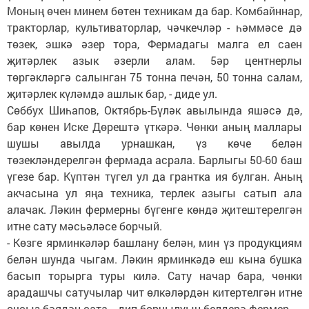
Моның өчен минем бөтен техникам да бар. Комбайннар,
тракторлар, культиваторлар, чәчкечләр - һәммәсе дә
төзек, эшкә әзер тора, Фермадагы малга ел саен
җитәрлек азык әзерли алам. 5әр центнерлы
төргәкләргә салынган 75 тонна печән, 50 тонна салам,
җитәрлек күләмдә ашлык бар, - диде ул.
Сөббух Шиһапов, Октябрь-Бүләк авылында яшәсә дә,
бар көнен Иске Дөрештә үткәрә. Чөнки аның маллары
шушы авылда урнашкан, үз көче белән
төзекләндерелгән фермада асрала. Барлыгы 50-60 баш
үгезе бар. Күптән түгел ул да грантка ия булган. Аның
акчасына ул яңа техника, терлек азыгы сатып ала
алачак. Ләкин фермерны бүгенге көндә җитештерелгән
итне сату мәсьәләсе борчый.
- Көзге ярминкәләр башлану белән, мин үз продукциям
белән шунда чыгам. Ләкин ярминкәдә еш кына бушка
басып торырга туры килә. Сату начар бара, чөнки
арадашчы сатучылар чит өлкәләрдән китертелгән итне
очсыз бәядән сата, - дип борчылуын белдерә фермер.