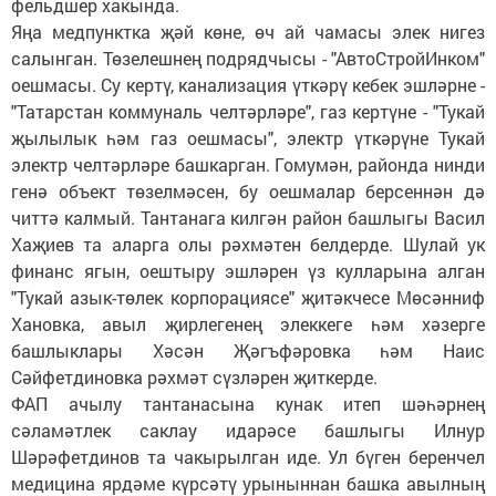
фельдшер хакында.
Яңа медпунктка җәй көне, өч ай чамасы элек нигез
салынган. Төзелешнең подрядчысы - "АвтоСтройИнком"
оешмасы. Су кертү, канализация үткәрү кебек эшләрне -
"Татарстан коммуналь челтәрләре", газ кертүне - "Тукай
җылылык һәм газ оешмасы", электр үткәрүне Тукай
электр челтәрләре башкарган. Гомумән, районда нинди
генә объект төзелмәсен, бу оешмалар берсеннән дә
читтә калмый. Тантанага килгән район башлыгы Васил
Хаҗиев та аларга олы рәхмәтен белдерде. Шулай ук
финанс ягын, оештыру эшләрен үз кулларына алган
"Тукай азык-төлек корпорациясе" җитәкчесе Мөсәнниф
Хановка, авыл җирлегенең элеккеге һәм хәзерге
башлыклары Хәсән Җәгъфәровка һәм Наис
Сәйфетдиновка рәхмәт сүзләрен җиткерде.
ФАП ачылу тантанасына кунак итеп шәһәрнең
сәламәтлек саклау идарәсе башлыгы Илнур
Шәрәфетдинов та чакырылган иде. Ул бүген беренчел
медицина ярдәме күрсәтү урыныннан башка авылның