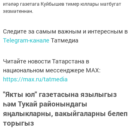
итәләр газетага Куйбышев тимер юллары матбугат
хезмәтеннән.
Следите за самым важным и интересным в
Telegram-канале
Татмедиа
Читайте новости Татарстана в
национальном мессенджере MАХ:
https://max.ru/tatmedia
"Якты юл" газетасына язылыгыз
һәм Тукай районындагы
яңалыкларны, вакыйгаларны белеп
торыгыз