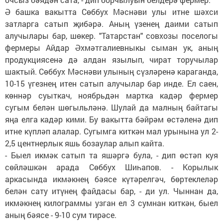
Ә башка вакытта Сөббух Мәснәви улы итне шәхси
затларга сатып җибәрә. Аның үзенең даими сатып
алучылары бар, шөкер. "Татарстан" совхозы поселогы
фермеры Айдар Әхмәтгалиевныкы сыман ук, аның
продукциясенә дә алдан язылып, чират торучылар
шактый. Сөббух Мәснәви улының сүзләренә караганда,
10-15 үгезнең итен сатып алучылар бар инде. Ел саен,
көннәр суыткач, ноябрьдән мартка кадәр фермер
сугым белән шөгыльләнә. Шулай да малның байтагы
яңа елга кадәр кими. Бу вакытта бәйрәм өстәленә дип
итне күпләп алалар. Сугымга киткән мал урынына ул 2-
2,5 центнерлык яшь бозаулар алып кайта.
- Быел икмәк сатып та яшәргә була, - дип өстәп куя
сөйләшкән арада Сөббух Шиһапов. - Корылык
аркасында икмәкнең бәясе күтәрелгәч, бөртеклеләр
белән сату итүнең файдасы бар, - ди ул. Чыннан да,
икмәкнең килограммы узган ел 3 сумнан киткән, быел
аның бәясе - 9-10 сум тирәсе.