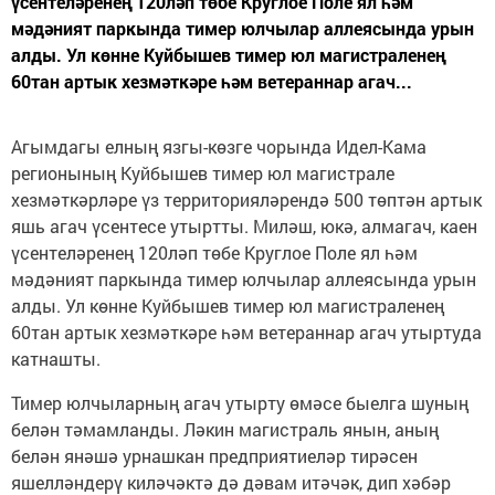
үсентеләренең 120ләп төбе Круглое Поле ял һәм
мәдәният паркында тимер юлчылар аллеясында урын
алды. Ул көнне Куйбышев тимер юл магистраленең
60тан артык хезмәткәре һәм ветераннар агач...
Агымдагы елның язгы-көзге чорында Идел-Кама
регионының Куйбышев тимер юл магистрале
хезмәткәрләре үз территорияләрендә 500 төптән артык
яшь агач үсентесе утыртты. Миләш, юкә, алмагач, каен
үсентеләренең 120ләп төбе Круглое Поле ял һәм
мәдәният паркында тимер юлчылар аллеясында урын
алды. Ул көнне Куйбышев тимер юл магистраленең
60тан артык хезмәткәре һәм ветераннар агач утыртуда
катнашты.
Тимер юлчыларның агач утырту өмәсе быелга шуның
белән тәмамланды. Ләкин магистраль янын, аның
белән янәшә урнашкан предприятиеләр тирәсен
яшелләндерү киләчәктә дә дәвам итәчәк, дип хәбәр