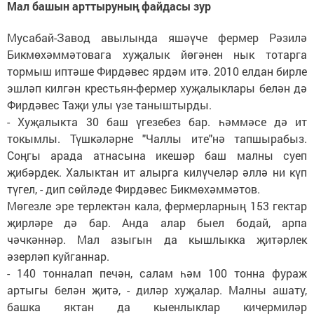
Мал башын арттыруның файдасы зур
Мусабай-Завод авылында яшәүче фермер Рәзилә
Бикмөхәммәтовага хуҗалык йөгәнен нык тотарга
тормыш иптәше Фирдәвес ярдәм итә. 2010 елдан бирле
эшләп килгән крестьян-фермер хуҗалыклары белән дә
Фирдәвес Таҗи улы үзе таныштырды.
- Хуҗалыкта 30 баш үгезебез бар. һәммәсе дә ит
токымлы. Түшкәләрне "Чаллы ите"нә тапшырабыз.
Соңгы арада атнасына икешәр баш малны суеп
җибәрдек. Халыктан ит алырга килүчеләр әллә ни күп
түгел, - дип сөйләде Фирдәвес Бикмөхәммәтов.
Мөгезле эре терлектән кала, фермерларның 153 гектар
җирләре дә бар. Анда алар быел бодай, арпа
чәчкәннәр. Мал азыгын да кышлыкка җитәрлек
әзерләп куйганнар.
- 140 тонналап печән, салам һәм 100 тонна фураж
артыгы белән җитә, - диләр хуҗалар. Малны ашату,
башка яктан да кыенлыклар кичермиләр