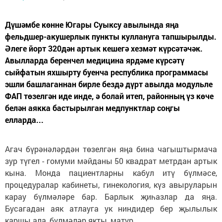
Дүшәмбе көнне Югары Суыксу авылында яңа
фельдшер-акушерлык пункты куллануга тапшырылды.
Әлеге йорт 320дән артык кешегә хезмәт күрсәтәчәк.
Авылларда беренчел медицина ярдәме күрсәтү
сыйфатын яхшырту буенча республика программасы
эшли башлаганнан бирле бездә дүрт авылда модульле
ФАП төзелгән иде инде, ә болай итеп, районның үз көче
белән аякка бастырылган медпунктлар соңгы
елларда...
Агач бүрәнәләрдән төзелгән яңа бина чагыштырмача
зур түгел - гомуми мәйданы 50 квадрат метрдан артык
кына. Монда пациентларны кабул итү бүлмәсе,
процедуралар кабинеты, гинекология, күз авыруларын
карау бүлмәләре бар. Барлык җиһазлар да яңа.
Бусагадан аяк атлауга ук ниндидер бер җылылык
каршы ала, бүлмәләр якты, матур.