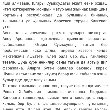
яши алмавын, Югары Суыксудагы әкият өенә охшаш
итеп җиткерелгән мондый матур һәм җыйнак медицина
йортының республикада да булмавын, бинаның
тышыннан ук җылылык бөркелеп торуын билгеләп
үтте.
Авыл халкы исеменнән рәхмәт сүзләрен җиткергән
Алсу Арсланова, җитәкчеләр җыелган форсаттан
файдаланып, Югары Суыксуның тагын бер
проблемасын искә алды. Биредә хәзерге көндә
мәктәпкәчә яшьтәге 15ләп бала бар, яшь гаиләләр
төзелә, шуңа күрә нәниләр саны тагын да артыр дип
фаразлана. Аларга бүген балалар бакчасы кирәк.
Шушы мәсьәләне хәл итүнең берәр юлы табылса яхшы
булыр иде, диде Алсу ханым.
Тантана тәмамланганнан соң, төзүче оешма җитәкчесе
Ришат Хәбибуллин символик ачкычны Людмила
Хановага тапшырды, кызыл лента киселде, аннары
халык, бер булып, фельдшер-акушерлык пунктының
эченә үтте. Шулай итеп, 350 еллык тарихы булган