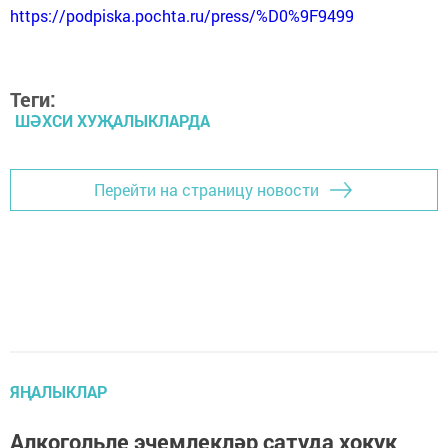
https://podpiska.pochta.ru/press/%D0%9F9499
Теги:
ШӘХСИ ХУҖАЛЫКЛАРДА
Перейти на страницу новости
ЯҢАЛЫКЛАР
Алкогольле эчемлекләр сатуда хокук