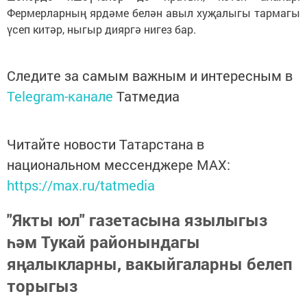
Фермерларның ярдәме белән авыл хуҗалыгы тармагы
үсеп китәр, ныгыр дияргә нигез бар.
Следите за самым важным и интересным в
Telegram-канале
Татмедиа
Читайте новости Татарстана в
национальном мессенджере MАХ:
https://max.ru/tatmedia
"Якты юл" газетасына язылыгыз
һәм Тукай районындагы
яңалыкларны, вакыйгаларны белеп
торыгыз