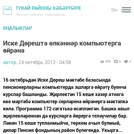
ТУКАЙ РАЙОНЫ ХӘБӘРЛӘРЕ
16+
"Якты юл" газетасы - Тукай районы
ЯҢАЛЫКЛАР
Иске Дөрештә өлкәннәр компьютерга
өйрәнә
автор,
24 октябрь 2013 - 04:58
655
0
0
16 октябрьдән Иске Дөреш мәктәбе базасында
пенсионерларны компьютерда эшләргә өйрәтү буенча
курслар башланды. Җирлектән 15 кеше хәзер атнага
ике мәртәбә компьютер серләренә өйрәнергә мәктәпкә
килә. Программа 172 сәгатькә исәпләнгән. Башка авыл
җирлекләреннән дә курсларга йөрергә теләүчеләр бар.
Ләкин 15 кеше тупланмыйча, төркем ачып булмый,
диләр Пенсия фондының район бүлегендә. Укырга...