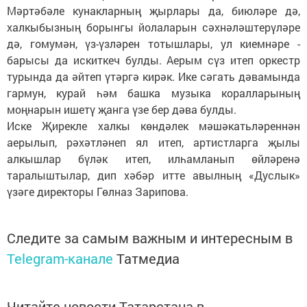
Мәртәбәле кунакларның җырлары да, биюләре дә,
халкыбызның борынгы йолаларын сәхнәләштерүләре
дә, гомумән, үз-үзләрен тотышлары, ул киемнәре -
барысы да искиткеч булды. Аерым сүз итеп оркестр
турында да әйтеп үтәргә кирәк. Ике сәгать дәвамында
гармун, курай һәм башка музыка коралларының
моңнарын ишетү җанга үзе бер дәва булды.
Иске Җирекле халкы көндәлек мәшәкатьләреннән
аерылып, рәхәтләнеп ял итеп, артистларга җылы
алкышлар бүләк итеп, илһамланып өйләренә
таралыштылар, дип хәбәр итте авылның «Дуслык»
үзәге директоры Гөлназ Зарипова.
Следите за самым важным и интересным в
Telegram-канале
Татмедиа
Читайте новости Татарстана в