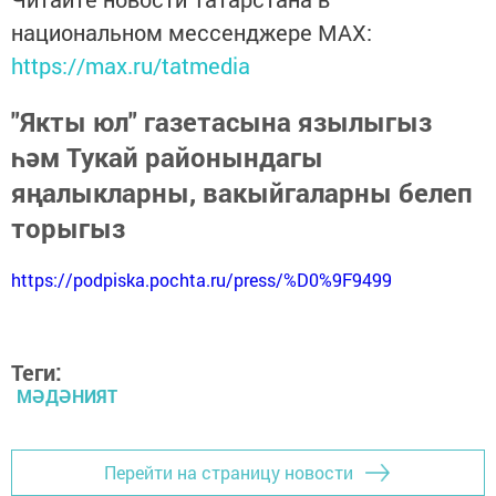
национальном мессенджере MАХ:
https://max.ru/tatmedia
"Якты юл" газетасына язылыгыз
һәм Тукай районындагы
яңалыкларны, вакыйгаларны белеп
торыгыз
https://podpiska.pochta.ru/press/%D0%9F9499
Теги:
МӘДӘНИЯТ
Перейти на страницу новости