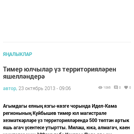
ЯҢАЛЫКЛАР
Тимер юлчылар үз территорияләрен
яшелләндерә
автор,
23 октябрь 2013 - 09:06
1095
0
0
Агымдагы елның язгы-көзге чорында Идел-Кама
регионының Куйбышев тимер юл магистрале
хезмәткәрләре үз территорияләрендә 500 төптән артык
яшь агач үсентесе утыртты. Миләш, юкә, алмагач, каен