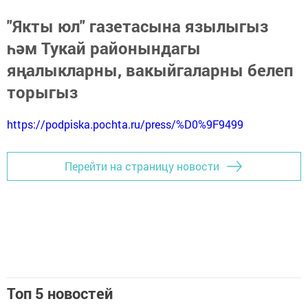
"Якты юл" газетасына язылыгыз
һәм Тукай районындагы
яңалыкларны, вакыйгаларны белеп
торыгыз
https://podpiska.pochta.ru/press/%D0%9F9499
Перейти на страницу новости
Топ 5 новостей