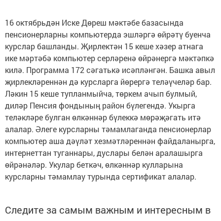
16 октябрьдән Иске Дөреш мәктәбе базасында
пенсионерларны компьютерда эшләргә өйрәтү буенча
курслар башланды. Җирлектән 15 кеше хәзер атнага
ике мәртәбә компьютер серләренә өйрәнергә мәктәпкә
килә. Программа 172 сәгатькә исәпләнгән. Башка авыл
җирлекләреннән дә курсларга йөрергә теләүчеләр бар.
Ләкин 15 кеше тупланмыйча, төркем ачып булмый,
диләр Пенсия фондының район бүлегендә. Укырга
теләкләре булган өлкәннәр бүлеккә мөрәҗәгать итә
алалар. Әлеге курсларны тәмамлаганда пенсионерлар
компьютер аша дәүләт хезмәтләреннән файдаланырга,
интернеттан туганнары, дуслары белән аралашырга
өйрәнәләр. Укулар беткәч, өлкәннәр кулларына
курсларны тәмамлау турында сертификат алалар.
Следите за самым важным и интересным в