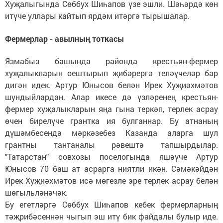
Хуҗалыгында Сөббух Шиһапов үзе эшли. Шәһәрдә көн
итүче уллары кайтып ярдәм итәргә тырышалар.
Фермерлар - авылның тоткасы
Язмабыз башында районда крестьян-фермер
хуҗалыкларын оештырып җибәрергә теләүчеләр бар
дигән идек. Артур Юнысов белән Ирек Хуҗиәхмәтов
шундыйлардан. Алар икесе дә үзләренең крестьян-
фермер хуҗалыкларын яңа гына теркәп, терлек асрау
өчен бирелүче грантка ия булганнар. Бу атнаның
дүшәмбесендә мәркәзебез Казанда аларга шул
грантны тантаналы рәвештә тапшырдылар.
"Татарстан" совхозы поселогында яшәүче Артур
Юнысов 70 баш ат асрарга ниятли икән. Сәмәкәйдән
Ирек Хуҗиәхмәтов исә мөгезле эре терлек асрау белән
шөгыльләнәчәк.
Бу егетләргә Сөббух Шиһапов кебек фермерларның
тәҗрибәсеннән чыгып эш итү бик файдалы булыр иде.