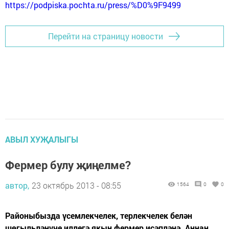
https://podpiska.pochta.ru/press/%D0%9F9499
Перейти на страницу новости
АВЫЛ ХУҖАЛЫГЫ
Фермер булу җиңелме?
автор,
23 октябрь 2013 - 08:55
1564
0
0
Районыбызда үсемлекчелек, терлекчелек белән
шөгыльләнүче иллегә якын фермер исәпләнә. Аннан