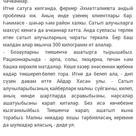
чәчкәннәр.
Итне сатуга килгәндә, фермер Әхмәтгалиевта андый
проблема юк. Аның инде үзенең клиентлары бар.
Һәммәсе - шәһәр һәм район халкы. Сатып алучыларга
махсус кенәгә дә ачканнар хәтта. Анда суеласы терлек
итен сатып алучыларның чираты теркәлә. Бер баш
малдан алар якынча 300 килограмм ит алалар.
- Бозауларны тиешенчә ашатырга тырышабыз.
Рационнарында - арпа, солы, люцерна, печән һәм
башка кирәкле матдәләр. Кеше хәзер энәсеннән җебенә
кадәр тикшереп-белеп тора. Итне дә белеп ала, - дип
сүзен дәвам итте Айдар Хәсән улы. - Сатып
алучыларыбызның кайберләре малны суйганчы, килеп,
аның нинди шартларда асравыбызны, нәрсәләр
ашатуыбызны карап китәләр. Без исә көчебезне
кызганмыйбыз. Тиешенчә карап, ашатып кына
торабыз. Малны никадәр яхшы тәрбияләсәң, керемне
дә шулкадәр аласың, - диде ул.