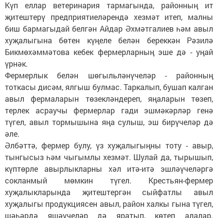
Күп еллар ветеринария тармагында, районның ит
җитештерү предприятиеләрендә хезмәт итеп, малны
биш бармагыдай белгән Айдар Әхмәтгалиев һәм авыл
хуҗалыгына бөтен күңеле белән береккән Рәзилә
Бикмөхәммәтова кебек фермерларның эше дә - уңай
үрнәк.
Фермерлык белән шөгыльләнүчеләр - районның
тоткасы дисәм, ялгыш булмас. Таркалып, бушап калган
авыл фермаларын төзекләндереп, яңаларын төзеп,
терлек асраучы фермерлар гади эшмәкәрләр генә
түгел, авыл тормышына яңа сулыш, эш бирүчеләр дә
әле.
Әлбәттә, фермер булу, үз хуҗалыгыңны тоту - авыр,
тынгысыз һәм чыгымлы хезмәт. Шулай да, тырышып,
күптөрле авырлыкларны хәл итә-итә эшләүчеләргә
сокланмый мөмкин түгел. Крестьян-фермер
хуҗалыкларында җитештергән сыйфатлы авыл
хуҗалыгы продукциясен авыл, район халкы гына түгел,
шәһәрдә яшәүчеләр дә яратып, көтеп алалар.