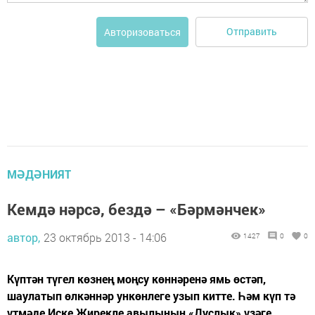
Отправить
Авторизоваться
МӘДӘНИЯТ
Кемдә нәрсә, бездә – «Бәрмәнчек»
автор,
23 октябрь 2013 - 14:06
1427
0
0
Күптән түгел көзнең моңсу көннәренә ямь өстәп,
шаулатып өлкәннәр ункөнлеге узып китте. Һәм күп тә
үтмәде Иске Җирекле авылының «Дуслык» үзәге