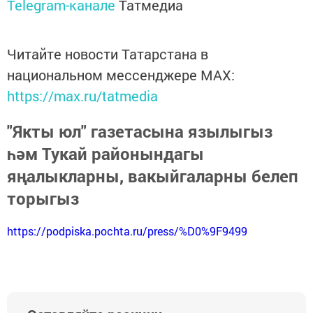
Telegram-канале
Татмедиа
Читайте новости Татарстана в
национальном мессенджере MАХ:
https://max.ru/tatmedia
"Якты юл" газетасына язылыгыз
һәм Тукай районындагы
яңалыкларны, вакыйгаларны белеп
торыгыз
https://podpiska.pochta.ru/press/%D0%9F9499