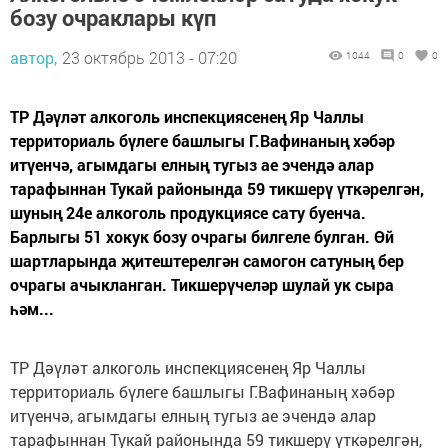
бозу очраклары күп
автор,
23 октябрь 2013 - 07:20
1044
0
0
ТР Дәүләт алкоголь инспекциясенең Яр Чаллы
территориаль бүлеге башлыгы Г.Вафинаның хәбәр
итүенчә, агымдагы елның тугыз ае эчендә алар
тарафыннан Тукай районында 59 тикшерү үткәрелгән,
шуның 24е алкоголь продукциясе сату буенча.
Барлыгы 51 хокук бозу очрагы билгеле булган. Өй
шартларында җитештерелгән самогон сатуның бер
очрагы ачыкланган. Тикшерүчеләр шулай ук сыра
һәм...
ТР Дәүләт алкоголь инспекциясенең Яр Чаллы
территориаль бүлеге башлыгы Г.Вафинаның хәбәр
итүенчә, агымдагы елның тугыз ае эчендә алар
тарафыннан Тукай районында 59 тикшерү үткәрелгән,