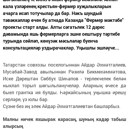
кала үзләренең крестьян-фермер хуҗалыкларын
ачарга исәп тотучылар да бар. Нәкъ шундый
тәвәккәлләр өчен бу атнада Казанда "Фермер мәктәбе"
проекты старт алды. Алты сәгатьлек 12 дәрес
дәвамында яшь фермерларга эшне оештыру тәртибе
турында сөйләп, көнүзәк мәсьләләр буенча
консультацияләр уздырачаклар. Уңышлы эшләүче...
Татарстан совхозы поселогыннан Айдар Әхмәтгалиев,
Мусабай-Завод авылыннан Рәзилә Бикмөхәммәтова,
Иске Дөрештән Сөббух Шиһапов - терлекчелек белән
ныклап торып шөгыльләнүчеләр. Аларның өчесе дә
быел грантка ия булды. Һәркайсының уңышка ирешү
серләре, үз юлы бар.
Сүзне без иң элек Айдар Әхмәтгалиевтан башларбыз.
Малны ничек яхшырак карасаң, шуның кадәр табыш
алырсың