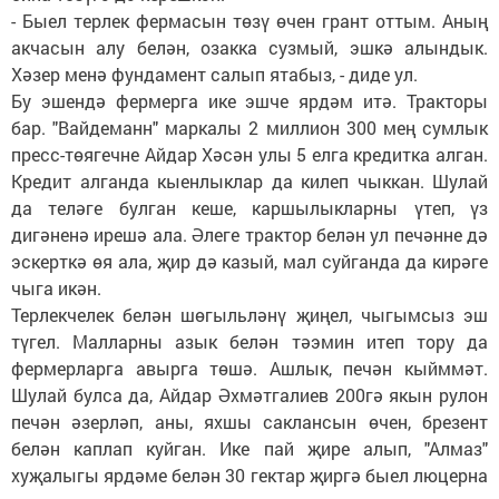
- Быел терлек фермасын төзү өчен грант оттым. Аның
акчасын алу белән, озакка сузмый, эшкә алындык.
Хәзер менә фундамент салып ятабыз, - диде ул.
Бу эшендә фермерга ике эшче ярдәм итә. Тракторы
бар. "Вайдеманн" маркалы 2 миллион 300 мең сумлык
пресс-төягечне Айдар Хәсән улы 5 елга кредитка алган.
Кредит алганда кыенлыклар да килеп чыккан. Шулай
да теләге булган кеше, каршылыкларны үтеп, үз
дигәненә ирешә ала. Әлеге трактор белән ул печәнне дә
эскерткә өя ала, җир дә казый, мал суйганда да кирәге
чыга икән.
Терлекчелек белән шөгыльләнү җиңел, чыгымсыз эш
түгел. Малларны азык белән тәэмин итеп тору да
фермерларга авырга төшә. Ашлык, печән кыйммәт.
Шулай булса да, Айдар Әхмәтгалиев 200гә якын рулон
печән әзерләп, аны, яхшы саклансын өчен, брезент
белән каплап куйган. Ике пай җире алып, "Алмаз"
хуҗалыгы ярдәме белән 30 гектар җиргә быел люцерна