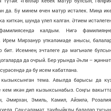
я түтәй: «Гөлләр кебек матур булсын, Гөлфи
ан да. Бу минем өчен матур истәлек. Миңа ик
а киткән, шунда үлеп калган. Әтием истәлеге
фамилиясендә калдым. Нигә фамилияңн
. Ирем Мирзанур үпкәләмәде анысы, балала
р бит. Исемнең эчтәлеге дә мәгънәле булсы
 догаларда да очрый. Бер урында Әһли – җәннәт
 сүрәсендә дә бу исем кабатлана.
 кызыксынган тема. Авылда барысы да кү
ме кем икән дип кызыксынабыз. Соңгы вакытт
н, Әмирхан, Эмиль, Камил, Айзилә, Розалия
куела. Сау-сәламәт, тәүфыйклы балалар тусын