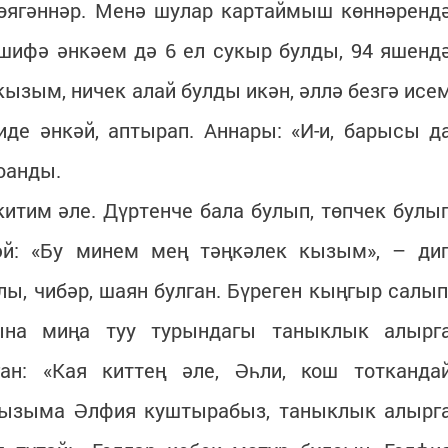
төягәннәр. Менә шулар картаймыш көннәренд
шифә әнкәем дә 6 ел сукыр булды, 94 яшенд
кызым, ничек алай булды икән, әллә безгә исе
де әнкәй, аптырап. Аннары: «И-и, барысы д
юанды.
итим әле. Дүртенче бала булып, төпчек булы
әй: «Бу минем мең тәңкәлек кызым», – ди
лы, чибәр, шаян булган. Бүреген кыңгыр салып
тына миңа туу турындагы таныклык алырг
ан: «Кая киттең әле, Әһли, кош тотканда
«Кызыма Әлфия куштырабыз, таныклык алырг