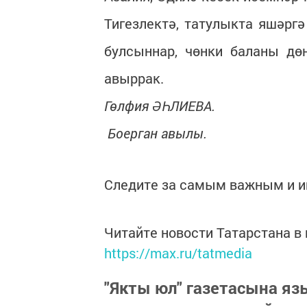
Тигезлектә, татулыкта яшәргә
булсыннар, чөнки баланы дө
авыррак.
Гөлфия ӘҺЛИЕВА.
Боерган авылы.
Следите за самым важным и 
Читайте новости Татарстана 
https://max.ru/tatmedia
"Якты юл" газетасына я