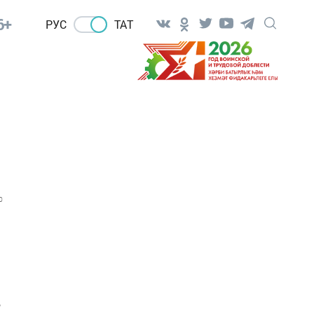
6+
РУС
ТАТ
0
.