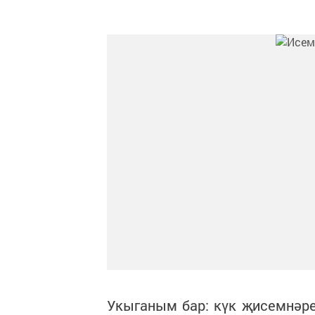
Укыганым бар: күк җисемнәр