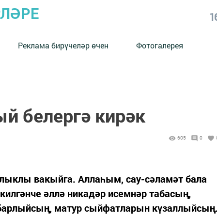
РЛӘРЕ
1
Реклама бирүчеләр өчен
Фотогалерея
ый белергә кирәк
605
0
тлыклы вакыйга. Аллаһым, сау-сәламәт бала
 килгәнче әллә никадәр исемнәр табасың,
барлыйсың, матур сыйфатларын күзаллыйсың