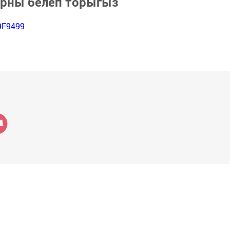
арны белеп торыгыз
9F9499