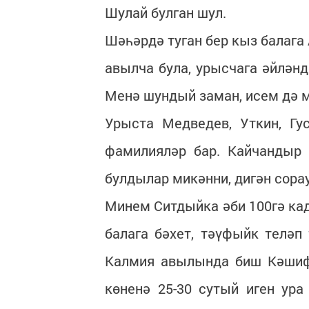
Шулай булган шул.
Шәһәрдә туган бер кыз балага 
авылча була, урысчага әйләнд
Менә шундый заман, исем дә м
Урыста Медведев, Уткин, Гус
фамилияләр бар. Кайчандыр 
булдылар микәнни, дигән сорау
Минем Ситдыйка әби 100гә кад
балага бәхет, тәүфыйк теләп 
Калмия авылында биш Кәшифә 
көненә 25-30 сутый иген ура