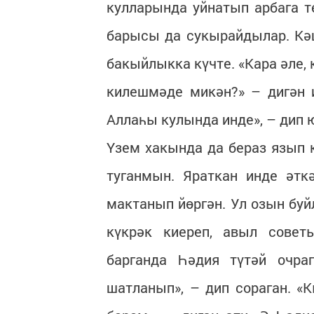
кулларында уйнатып арбага 
барысы да сукырайдылар. Кә
бакыйлыкка күчте. «Кара әле, 
килешмәде микән?» – дигән и
Аллаһы кулында инде», – дип 
Үзем хакында да бераз язып к
туганмын. Яраткан инде әтк
мактанып йөргән. Ул озын буй
күкрәк киереп, авыл сове
барганда Һәдия түтәй очраг
шатланып», – дип сораган. 