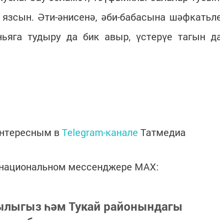
 язсын. Әти-әнисенә, әби-бабасына шәфкатьл
ньяга тудыру да бик авыр, үстерүе тагын д
интересным в
Telegram-канале
Татмедиа
в национальном мессенджере MАХ:
зылыгыз һәм Тукай районындагы