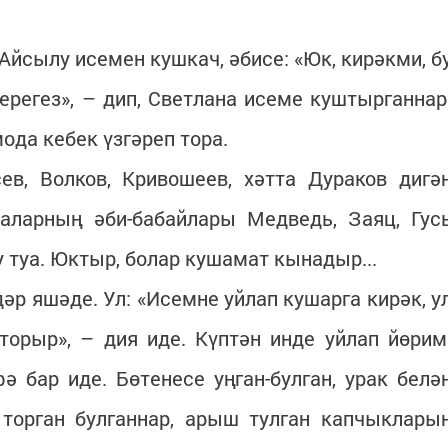
Айсылу исемен кушкач, әбисе: «Юк, кирәкми, б
ерегез», – дип, Светлана исеме куштырганнар
ода кебек үзгәреп тора.
ев, Волков, Кривошеев, хәтта Дураков дигә
аларның әби-бабайлары Медведь, Заяц, Гус
 туа. Юктыр, болар кушамат кынадыр...
әр яшәде. Ул: «Исемне уйлап кушарга кирәк, у
торыр», – дия иде. Күптән инде уйлап йөрим
бар иде. Бөтенесе уңган-булган, урак белә
 торган булганнар, арыш тулган капчыклары