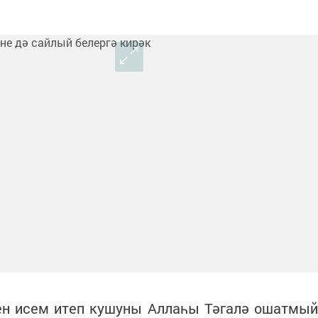
ен исем итеп кушуны Аллаһы Тәгалә ошатмый