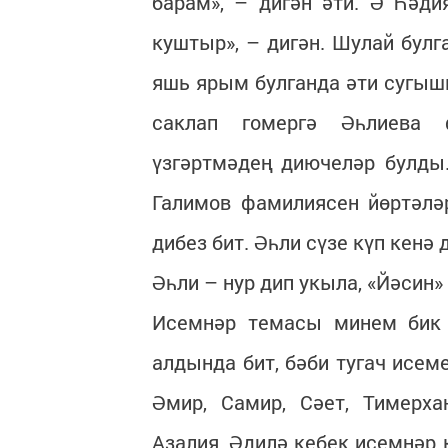
барам», – дигән әти. Ә Һәди
куштыр», – дигән. Шулай булг
яшь ярым булганда әти сугышк
саклап гомергә Әһлиева 
үзгәртмәдең диючеләр булды
Галимов фамилиясен йөртәлә
дибез бит. Әһли сүзе күп кенә
Әһли – нур дип укыла, «Йәсин»
Исемнәр темасы минем бик
алдында бит, бәби тугач исе
Әмир, Самир, Сәет, Тимерха
Азалия, Әдилә кебек исемнәр 