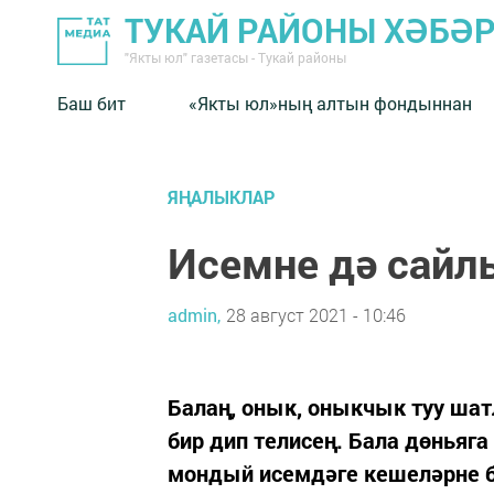
ТУКАЙ РАЙОНЫ ХӘБӘ
"Якты юл" газетасы - Тукай районы
Баш бит
«Якты юл»ның алтын фондыннан
ЯҢАЛЫКЛАР
Исемне дә сайл
admin,
28 август 2021 - 10:46
Балаң, онык, оныкчык туу ша
бир дип телисең. Бала дөньяга
мондый исемдәге кешеләрне 