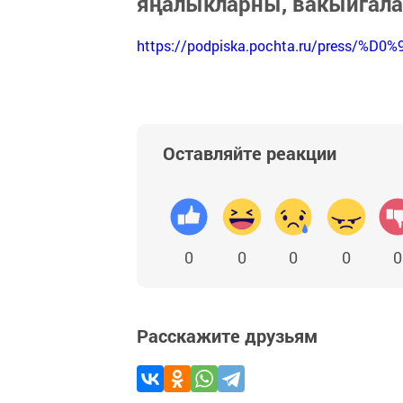
яңалыкларны, вакыйгал
https://podpiska.pochta.ru/press/%D0%
Оставляйте реакции
0
0
0
0
0
Расскажите друзьям