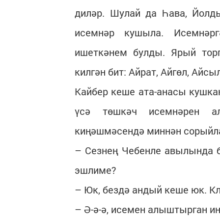
диләр. Шулай да Һава, Йолд
исемнәр кушыла. Исемнәр
ишеткәнем булды. Ярый тор
килгән бит: Айрат, Айгөл, Айсылу
Кайбер кеше ата-анасы кушкан
үсә төшкәч исемнәрен а
киңәшмәсендә миннән сорыйл
– Сезнең Чебенле авылында 
эшлиме?
– Юк, бездә андый кеше юк. К
– Ә-ә-ә, исемен алыштырган ин