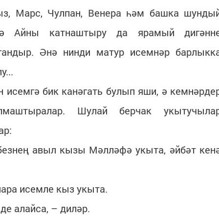
ыз, Марс, Чулпан, Венера һәм башка шунды
гә Айны катнаштыру да ярамый дигәнн
гандыр. Әнә нинди матур исемнәр барлыкк
...
 исемгә бик канәгать булып яши, ә кемнәрде
лмаштыралар. Шулай берчак укытучыла
ар:
безнең авыл кызы Мәлләфә укыта, әйбәт кен
лара исемле кыз укыта.
де алайса, – диләр.