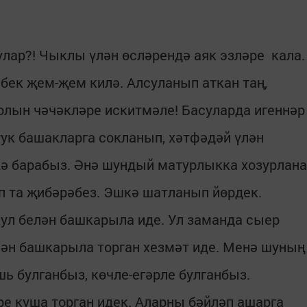
рулар?! Чыклы үлән өсләрендә аяк эзләре кала.
ебек җем-җем килә. Алсуланып аткан таң,
болын чәчәкләре искитмәле! Басуларда игеннәр
тук башакларга сокланып, хәтфәдәй үлән
кә барабыз. Әнә шундый матурлыкка хозурлана
ап та җибәрәбез. Эшкә шатланып йөрдек.
кул белән башкарыла иде. Ул заманда сыер
елән башкарыла торган хезмәт иде. Менә шуның
ь булганбыз, көчле-егәрле булганбыз.
е куша торган идек. Аларны бәйләп ашарга