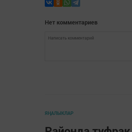
Нет комментариев
ЯҢАЛЫКЛАР
Районда туфрак