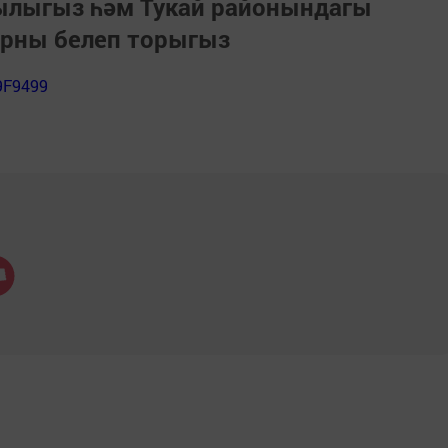
зылыгыз һәм Тукай районындагы
арны белеп торыгыз
9F9499