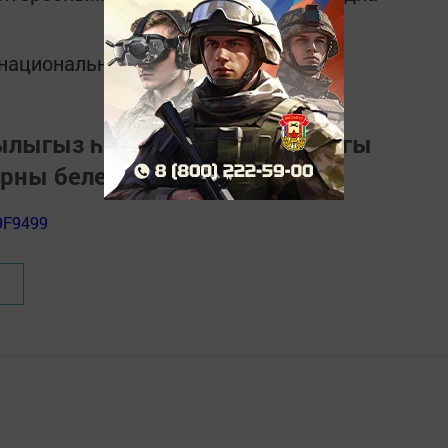
в национальном мессенджере MАХ:
зылыгыз һәм Тукай районындагы
арны белеп торыгыз
9F9499