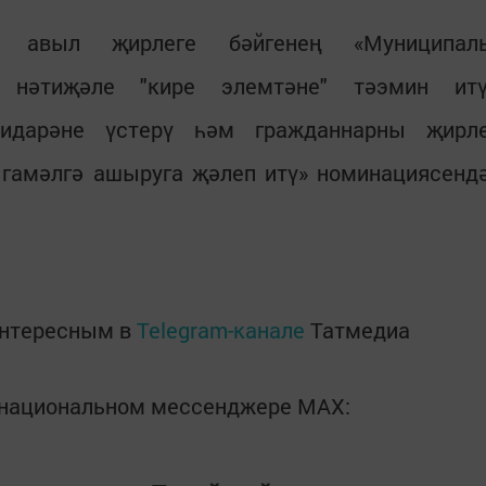
к авыл җирлеге бәйгенең «Муниципал
 нәтиҗәле "кире элемтәне" тәэмин итү
зидарәне үстерү һәм гражданнарны җирл
 гамәлгә ашыруга җәлеп итү» номинациясенд
интересным в
Telegram-канале
Татмедиа
в национальном мессенджере MАХ: