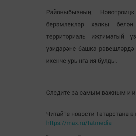
Районыбызның Новотроиц
берәмлекләр халкы белән
территориаль иҗтимагый ү
үзидарәне башка рәвешләрдә
икенче урынга ия булды.
Следите за самым важным и 
Читайте новости Татарстана 
https://max.ru/tatmedia