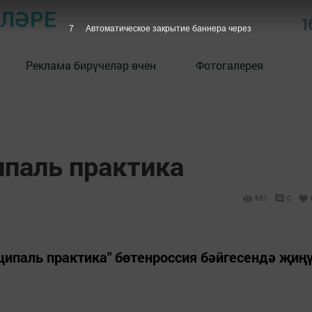
РЛӘРЕ
1
6
Автоматическое закрытие баннера через
Реклама бирүчеләр өчен
Фотогалерея
паль практика
651
0
ципаль практика" бөтенроссия бәйгесендә җиң