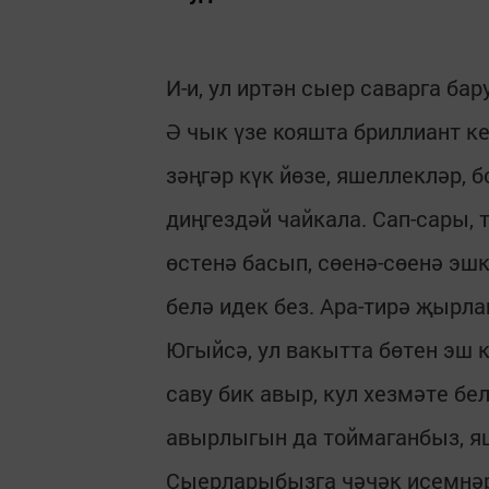
И-и, ул иртән сыер саварга ба
Ә чык үзе кояшта бриллиант к
зәңгәр күк йөзе, яшеллекләр, 
диңгездәй чайкала. Сап-сары, 
өстенә басып, сөенә-сөенә эш
белә идек без. Ара-тирә җырл
Югыйсә, ул вакытта бөтен эш 
саву бик авыр, кул хезмәте б
авырлыгын да тоймаганбыз, яш
Сыерларыбызга чәчәк исемнәр