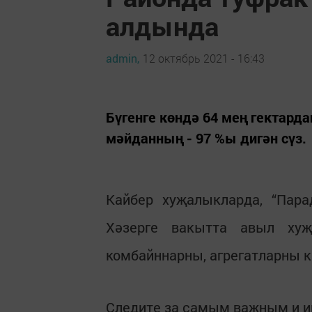
алдында
admin,
12 октябрь 2021 - 16:43
Бүгенге көндә 64 мең гектард
мәйданның - 97 %ы дигән сүз.
Кайбер хуҗалыкларда, “Пар
Хәзерге вакытта авыл хуҗ
комбайннарны, агрегатларны 
Следите за самым важным и 