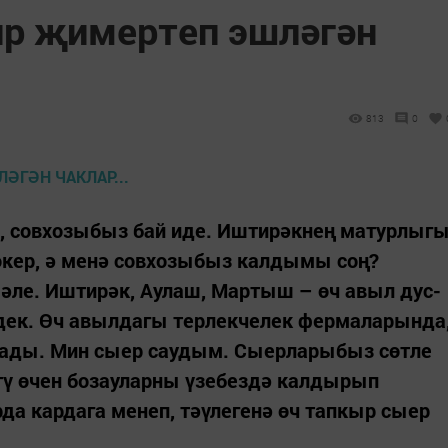
р җимертеп эшләгән
813
0
, совхозыбыз бай иде. Иштирәкнең матурлыг
өкер, ә менә совхозыбыз калдымы соң?
 әле. Иштирәк, Аулаш, Мартыш – өч авыл дус-
әдек. Өч авылдагы терлекчелек фермаларында
ады. Мин сыер саудым. Сыерларыбыз сөтле
тү өчен бозауларны үзебездә калдырып
рда кардага менеп, тәүлегенә өч тапкыр сыер