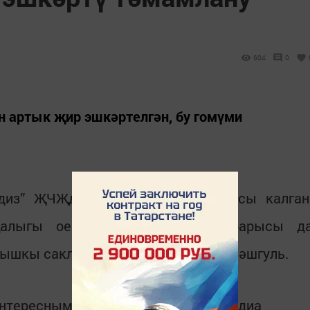
604
0
ан артык җир эшкәртелгән, бу гомүми
адиз” ҖЧҖдә әлеге эшне башкарасы калган
алыгы оешма-предприятияләре барысы д
кышкы саклауга кую эшләре белән мәшгуль.
интересным в
Telegram-канале
Татмедиа