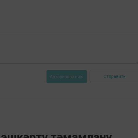
Отправить
Авторизоваться
 эшкәртү тәмамлану