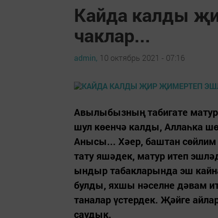
Кайда калды җи
чаклар...
admin,
10 октябрь 2021 - 07:16
Авылыбызның табигате матур
шул көенчә калды, Аллаһка ш
Анысы... Хәер, баштан сөйлим
тату яшәдек, матур итеп эшл
ындыр табакларында эш кайн
булды, яхшы нәселне дәвам и
таналар үстердек. Җәйге айла
саудык.