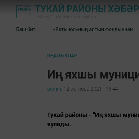
ТУКАЙ РАЙОНЫ ХӘБӘ
"Якты юл" газетасы - Тукай районы
Баш бит
«Якты юл»ның алтын фондыннан
ЯҢАЛЫКЛАР
Иң яхшы муници
admin,
12 октябрь 2021 - 16:44
Тукай районы - "Иң яхшы муни
яулады.