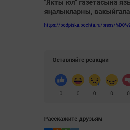
"Якты юл" газетасына я
яңалыкларны, вакыйгал
https://podpiska.pochta.ru/press/%D0%
Оставляйте реакции
0
0
0
0
0
Расскажите друзьям