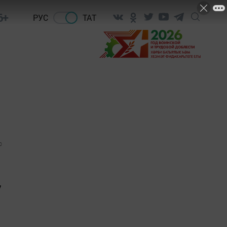
6+
РУС
ТАТ
0
ү