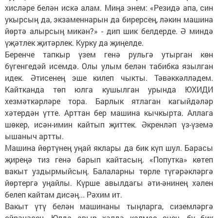
хисләре белән искә алам. Миңа энем: «Резидә апа, син
укырсың да, экзаменнарын да бирерсең, ләкин машина
йөртә алырсың микән?» - дип шик белдерде. Ә миндә
үҗәтлек җитәрлек. Курку да җиңелде.
Беренче тапкыр үзем генә рульгә утырган көн
бүгенгедәй исемдә. Олы улым белән табибка язылган
идек. Әтисенең эше килеп чыкты. Тәвәккәлләдем.
Кайтканда төп юлга кушылган урында ЮХИДИ
хезмәткәрләре тора. Барлык ятлаган кагыйдәләр
хәтердән үтте. Арттан бер машина кычкырта. Аллага
шөкер, исән-имин кайтып җиттек. Әкренләп үз-үземә
ышаныч артты.
Машина йөртүнең уңай яклары да бик күп шул. Барасы
җиреңә тиз генә барып кайтасың. «Попутка» көтеп
вакыт уздырмыйсың. Балаларны төрле түгәрәкләргә
йөртергә уңайлы. Күрше авылдагы әти-әнинең хәлен
белеп кайтам дисәң... Рәхим ит.
Вакыт үтү белән машинаны тыңларга, сиземләргә
өйрәнәсең. Юлда авыр хәлдә калмас өчен, бу бик