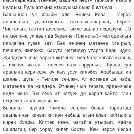
булдым. Руль артына утыруыма быел 5 ел була.
Башыннан ук языйм әле. Әнием Роза - Мерәс
авылының уңган-булган хатын-кызларның берсе.
Чисталык, тәртип дисеңме, тәмле ашлар пешерүме... Ә
иң мөһиме, ул авылда беренче «Планета-3» мотоциклын
иярләгән гүзәл зат. Без әнинең матаена утырып,
печәнгә, җиләккә, басуга чөгендер утарга йөри идек.
Җилдереп кенә барып җитәбез. Без бала-чагага кызык,
ә икенче яктан - сөенеч һәм горурлык. Шулай кул
арасына керә-керә, өч кыз үсеп киләбез. Арабызда иң
шаяны, шугы - Рәмилә сеңлем. Ат өстендә дә чаба,
матаенда да җилдерә. Әтинең чын терәге, ярдәмчесе
инде менә. Тиз генә ат көтүен дә карап кайта. Мин
сеңлемә карап кызыгам.
Бервакыт шулай Рәмилә сеңлем белән Торнаташ
авылыннан качып киткән чабыш атын алып кайтырга
кирәк булды. Киттек икәү, матайга утырып. Кайта
башлагач, бер сорау килеп басты. Кем нәрсә белән