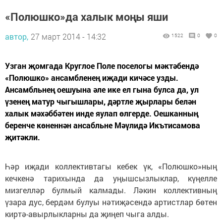
«Полюшко»да халык моңы яши
автор,
27 март 2014 - 14:32
1522
0
0
Узган җомгада Круглое Поле поселогы мәктәбендә
«Полюшко» ансамбленең иҗади кичәсе узды.
Ансамбльнең оешуына әле ике ел гына булса да, ул
үзенең матур чыгышлары, дәртле җырлары белән
халык мәхәббәтен инде яулап өлгерде. Оешканның
беренче көненнән ансабльне Мәүлидә Икътисамова
җитәкли.
Һәр иҗади коллективтагы кебек үк, «Полюшко»ның
кечкенә тарихында да уңышсызлыклар, күңелле
мизгелләр булмый калмады. Ләкин коллективның
үзара дус, бердәм булуы нәтиҗәсендә артистлар бөтен
киртә-авырлыкларны да җиңеп чыга алды.