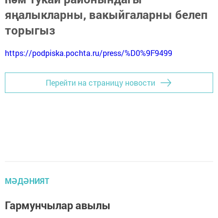
яңалыкларны, вакыйгаларны белеп
торыгыз
https://podpiska.pochta.ru/press/%D0%9F9499
Перейти на страницу новости
МӘДӘНИЯТ
Гармунчылар авылы