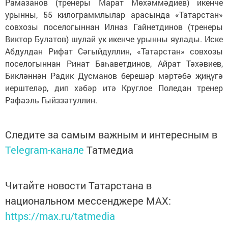
Рамазанов (тренеры Марат Мөхәммәдиев) икенче
урынны, 55 килограммлылар арасында «Татарстан»
совхозы поселогыннан Илназ Гайнетдинов (тренеры
Виктор Булатов) шулай ук икенче урынны яулады. Иске
Абдулдан Рифат Сәгыйдуллин, «Татарстан» совхозы
поселогыннан Ринат Баһаветдинов, Айрат Тәхәвиев,
Бикләннән Радик Дусманов берешәр мәртәбә җиңүгә
иерштеләр, дип хәбәр итә Круглое Поледан тренер
Рафаэль Гыйззәтуллин.
Следите за самым важным и интересным в
Telegram-канале
Татмедиа
Читайте новости Татарстана в
национальном мессенджере MАХ:
https://max.ru/tatmedia