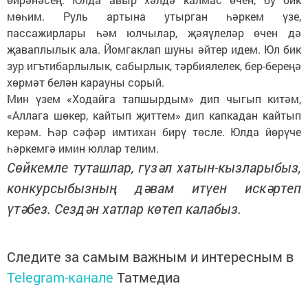
мөһим. Руль артына утырган һәркем үзе,
пассажирлары һәм юлчылар, җәяүлеләр өчен дә
җаваплылык ала. Йомгаклап шуны әйтер идем. Юл бик
зур игътибарлылык, сабырлык, тәрбиялелек, бер-береңә
хөрмәт белән карауны сорый.
Мин үзем «Ходайга тапшырдым» дип чыгып китәм,
«Аллага шөкер, кайтып җиттем» дип капкадан кайтып
керәм. Һәр сәфәр имтихан бирү төсле. Юлда йөрүче
һәркемгә имин юллар телим.
Сөйкемле туташлар, гүзәл хатын-кызларыбыз,
конкурсыбызның дәвам итүен искәртеп
үтәбез. Сездән хатлар көтеп калабыз.
Следите за самым важным и интересным в
Telegram-канале
Татмедиа