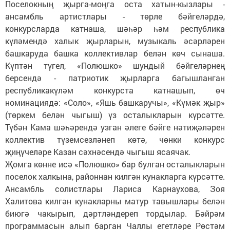
Поселокның җырга-моңга оста хатын-кызлары -
ансамбль артистлары - төрле бәйгеләрдә,
конкурсларда катнаша, шәһәр һәм республика
күләмендә халык җырларын, музыкаль әсәрләрен
башкаруда башка коллективлар белән көч сынаша.
Күптән түгел, «Полюшко» шундый бәйгеләрнең
берсендә - патриотик җырларга багышланган
республикакүләм конкурста катнашып, өч
номинациядә: «Соло», «Яшь башкаручы», «Күмәк җыр»
(төркем белән чыгыш) үз осталыкларын күрсәтте.
Түбән Кама шәһәрендә узган әлеге бәйге нәтиҗәләрен
коллектив түземсезләнеп көтә, чөнки конкурс
җиңүчеләре Казан сәхнәсендә чыгыш ясаячак.
Җомга көнне исә «Полюшко» бар булган осталыкларын
поселок халкына, районнан килгән кунакларга күрсәтте.
Ансамбль солистлары Лариса Карнаухова, Зоя
Халитова килгән кунакларны матур тавышлары белән
биюгә чакырып, дәртләндереп тордылар. Бәйрәм
программасын алып барган Чаллы егетләре Рөстәм