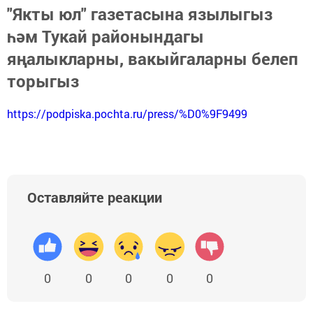
"Якты юл" газетасына язылыгыз
һәм Тукай районындагы
яңалыкларны, вакыйгаларны белеп
торыгыз
https://podpiska.pochta.ru/press/%D0%9F9499
Оставляйте реакции
0
0
0
0
0