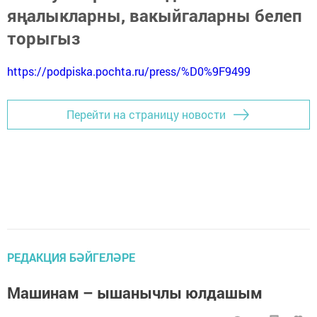
яңалыкларны, вакыйгаларны белеп
торыгыз
https://podpiska.pochta.ru/press/%D0%9F9499
Перейти на страницу новости
РЕДАКЦИЯ БӘЙГЕЛӘРЕ
Машинам – ышанычлы юлдашым