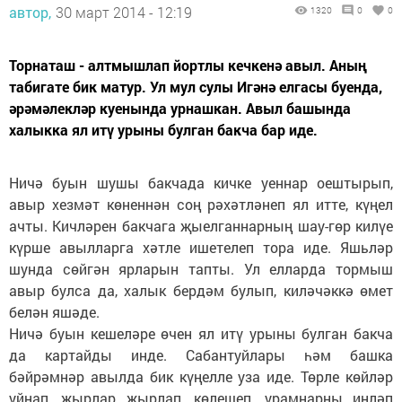
автор,
30 март 2014 - 12:19
1320
0
0
Торнаташ - алтмышлап йортлы кечкенә авыл. Аның
табигате бик матур. Ул мул сулы Игәнә елгасы буенда,
әрәмәлекләр куенында урнашкан. Авыл башында
халыкка ял итү урыны булган бакча бар иде.
Ничә буын шушы бакчада кичке уеннар оештырып,
авыр хезмәт көненнән соң рәхәтләнеп ял итте, күңел
ачты. Кичләрен бакчага җыелганнарның шау-гөр килүе
күрше авылларга хәтле ишетелеп тора иде. Яшьләр
шунда сөйгән ярларын тапты. Ул елларда тормыш
авыр булса да, халык бердәм булып, киләчәккә өмет
белән яшәде.
Ничә буын кешеләре өчен ял итү урыны булган бакча
да картайды инде. Сабантуйлары һәм башка
бәйрәмнәр авылда бик күңелле уза иде. Төрле көйләр
уйнап, җырлар җырлап, көлешеп, урамнарны иңләп