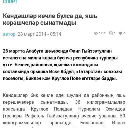
СПОРТ
Көндәшләр көчле булса да, яшь
көрәшчеләр сынатмады
автор,
28 март 2014 - 05:14
1113
0
0
26 мартта Алабуга шәһәрендә Фаил Гыйззәтуллин
истәлегенә милли көрәш буенча республика турниры
үтте. Безнең районның җыелма командасы
составында ярышка Иске Абдул, «Татарстан» совхозы
поселогы, Биклән һәм Круглое Поле егетләре барды.
Көндәшләр бик көчле иде, шулай да районның яшь
көрәшечеләре сынатмады. 36 килограммлылар
арасында Круглое Поледан Нурислам Әхмәдов
(тренеры Рафаэль Гыйззәтуллин) өченче урынны, 50
килограммлылар арасында Бикләннән Илназ