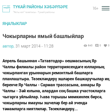
ТУКАЙ РАЙОНЫ ХӘБӘРЛӘРЕ
16+
"Якты юл" газетасы - Тукай районы
ЯҢАЛЫКЛАР
Чокырларны ямый башлыйлар
автор,
31 март 2014 - 11:28
840
0
0
Апрель башыннан «Татавтодор» оешмасының Яр
Чаллы филиалы район территориясендәге юлларның
чокырланган урыннарын ремонтлый башларга
планлаштыра. Төзекләндерү эшләрен башкаручылар иң
беренче Яр Чаллы - Сарман трассасына, аннары Яр
Чаллы - Зәй юлына, алардан соң башка участокларга
чыгарга уйлыйлар. Һава торышы мөмкинлек бирсә,
чокырларны ямауны эшчеләр бер ай эчендә
тәмамларга ниятлиләр. Төзекләндерү...