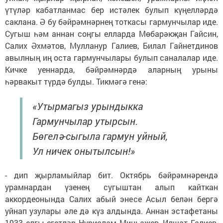
үтүләр кабатланмас бер истәлек булып күңелләрдә
саклана. Ә бу бәйрәмнәрнең тоткасы гармунчылар иде.
Сугыш һәм аннан соңгы елларда Мөбарәкҗан Гайсин,
Салих Әхмәтов, Мулланур Галиев, Билал Гайнетдинов
авылның иң оста гармунчылары булып саналалар иде.
Кичке уеннарда, бәйрәмнәрдә аларның урыны
һәрвакыт түрдә булды. Тикмәгә генә:
«Утырмагыз урындыкка
Гармунчылар утырсын.
Бөгелә-сыгыла гармун уйный,
Ул ничек онытылсын!»
- дип җырламыйлар бит. Октябрь бәйрәмнәрендә
урамнардан үзенең сугыштан алып кайткан
аккордеонында Салих абый энесе Асыл белән бергә
уйнап узулары әле дә күз алдында. Аннан эстафетаны
1933 елгы егетләр Нурислам Минһаҗев, Илшат Галиев,