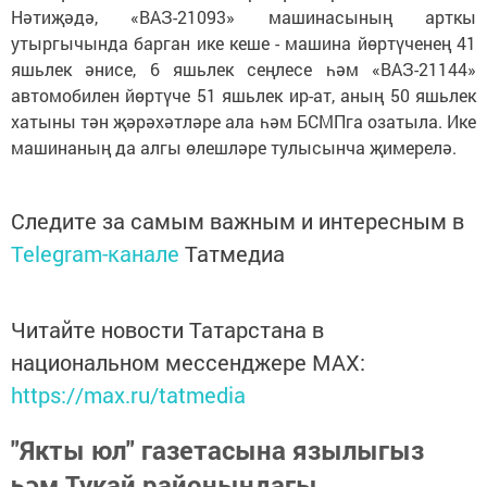
Нәтиҗәдә, «ВАЗ-21093» машинасының арткы
утыргычында барган ике кеше - машина йөртүченең 41
яшьлек әнисе, 6 яшьлек сеңлесе һәм «ВАЗ-21144»
автомобилен йөртүче 51 яшьлек ир-ат, аның 50 яшьлек
хатыны тән җәрәхәтләре ала һәм БСМПга озатыла. Ике
машинаның да алгы өлешләре тулысынча җимерелә.
Следите за самым важным и интересным в
Telegram-канале
Татмедиа
Читайте новости Татарстана в
национальном мессенджере MАХ:
https://max.ru/tatmedia
"Якты юл" газетасына язылыгыз
һәм Тукай районындагы