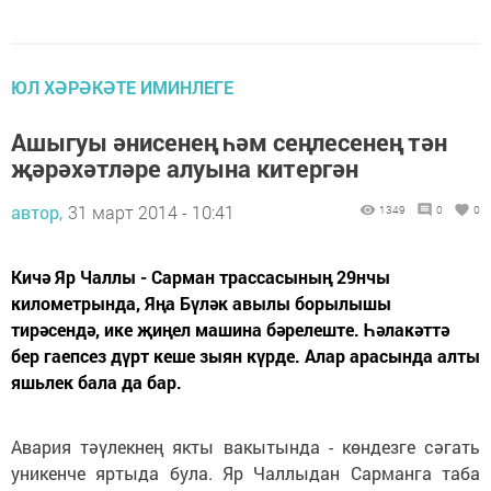
ЮЛ ХӘРӘКӘТЕ ИМИНЛЕГЕ
Ашыгуы әнисенең һәм сеңлесенең тән
җәрәхәтләре алуына китергән
автор,
31 март 2014 - 10:41
1349
0
0
Кичә Яр Чаллы - Сарман трассасының 29нчы
километрында, Яңа Бүләк авылы борылышы
тирәсендә, ике җиңел машина бәрелеште. Һәлакәттә
бер гаепсез дүрт кеше зыян күрде. Алар арасында алты
яшьлек бала да бар.
Авария тәүлекнең якты вакытында - көндезге сәгать
уникенче яртыда була. Яр Чаллыдан Сарманга таба