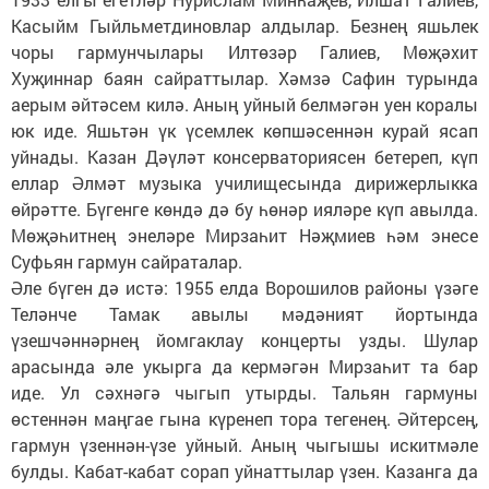
Касыйм Гыйльметдиновлар алдылар. Безнең яшьлек
чоры гармунчылары Илтөзәр Галиев, Мөҗәхит
Хуҗиннар баян сайраттылар. Хәмзә Сафин турында
аерым әйтәсем килә. Аның уйный белмәгән уен коралы
юк иде. Яшьтән үк үсемлек көпшәсеннән курай ясап
уйнады. Казан Дәүләт консерваториясен бетереп, күп
еллар Әлмәт музыка училищесында дирижерлыкка
өйрәтте. Бүгенге көндә дә бу һөнәр ияләре күп авылда.
Мөҗәһитнең энеләре Мирзаһит Нәҗмиев һәм энесе
Суфьян гармун сайраталар.
Әле бүген дә истә: 1955 елда Ворошилов районы үзәге
Теләнче Тамак авылы мәдәният йортында
үзешчәннәрнең йомгаклау концерты узды. Шулар
арасында әле укырга да кермәгән Мирзаһит та бар
иде. Ул сәхнәгә чыгып утырды. Тальян гармуны
өстеннән маңгае гына күренеп тора тегенең. Әйтерсең,
гармун үзеннән-үзе уйный. Аның чыгышы искитмәле
булды. Кабат-кабат сорап уйнаттылар үзен. Казанга да