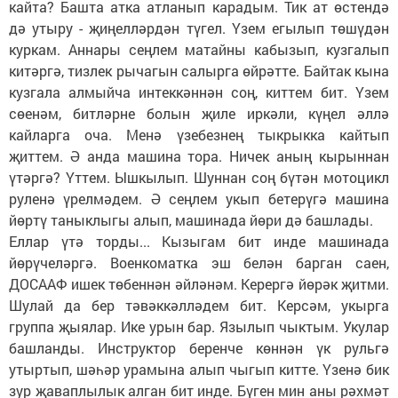
кайта? Башта атка атланып карадым. Тик ат өстендә
дә утыру - җиңелләрдән түгел. Үзем егылып төшүдән
куркам. Аннары сеңлем матайны кабызып, кузгалып
китәргә, тизлек рычагын салырга өйрәтте. Байтак кына
кузгала алмыйча интеккәннән соң, киттем бит. Үзем
сөенәм, битләрне болын җиле иркәли, күңел әллә
кайларга оча. Менә үзебезнең тыкрыкка кайтып
җиттем. Ә анда машина тора. Ничек аның кырыннан
үтәргә? Үттем. Ышкылып. Шуннан соң бүтән мотоцикл
руленә үрелмәдем. Ә сеңлем укып бетерүгә машина
йөртү таныклыгы алып, машинада йөри дә башлады.
Еллар үтә торды... Кызыгам бит инде машинада
йөрүчеләргә. Военкоматка эш белән барган саен,
ДОСААФ ишек төбеннән әйләнәм. Керергә йөрәк җитми.
Шулай да бер тәвәккәлләдем бит. Керсәм, укырга
группа җыялар. Ике урын бар. Язылып чыктым. Укулар
башланды. Инструктор беренче көннән үк рульгә
утыртып, шәһәр урамына алып чыгып китте. Үзенә бик
зур җаваплылык алган бит инде. Бүген мин аны рәхмәт