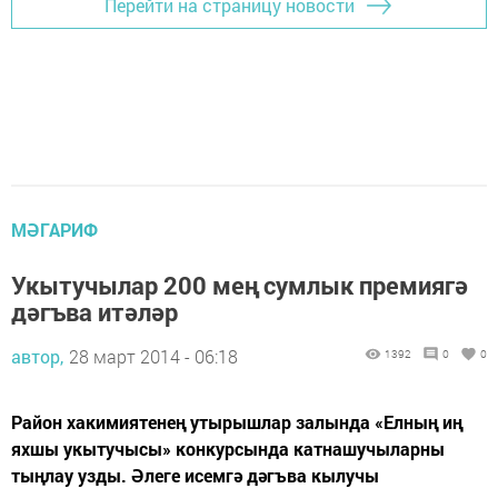
Перейти на страницу новости
МӘГАРИФ
Укытучылар 200 мең сумлык премиягә
дәгъва итәләр
автор,
28 март 2014 - 06:18
1392
0
0
Район хакимиятенең утырышлар залында «Елның иң
яхшы укытучысы» конкурсында катнашучыларны
тыңлау узды. Әлеге исемгә дәгъва кылучы