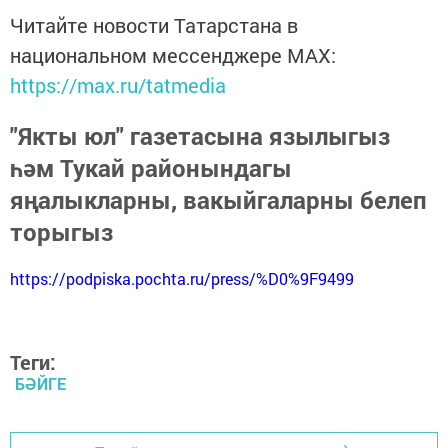
Читайте новости Татарстана в
национальном мессенджере MАХ:
https://max.ru/tatmedia
"Якты юл" газетасына язылыгыз
һәм Тукай районындагы
яңалыкларны, вакыйгаларны белеп
торыгыз
https://podpiska.pochta.ru/press/%D0%9F9499
Теги:
БӘЙГЕ