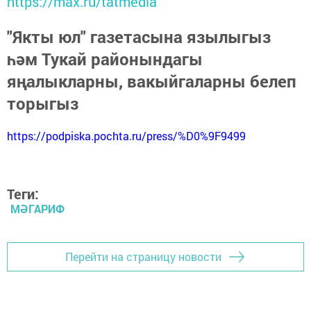
https://max.ru/tatmedia
"Якты юл" газетасына язылыгыз
һәм Тукай районындагы
яңалыкларны, вакыйгаларны белеп
торыгыз
https://podpiska.pochta.ru/press/%D0%9F9499
Теги:
МӘГАРИФ
Перейти на страницу новости