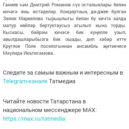
Ганиев һәм Дмитрий Романов сүз осталыклары белән
кичәгә ямь өстәделәр. Концертның ди-джее булган
Зөлия Маркелова тырышлыгы белән бу кичтә залда
матур көйләр бертуктаусыз агылып кына торды.
Кыскасы, бәйрәм кичәсе бик күңелле узып,
авылдашларыбызга бик ошады, дип хәбәр итте
Круглое Поле поселогыннан ансамбль җитәкчесе
Мәүлидә Икътисамова.
Следите за самым важным и интересным в
Telegram-канале
Татмедиа
Читайте новости Татарстана в
национальном мессенджере MАХ:
https://max.ru/tatmedia