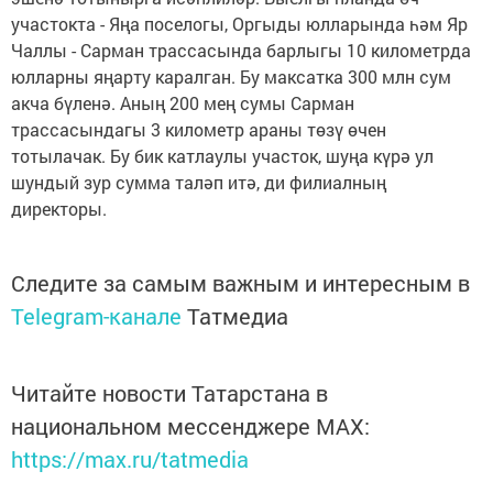
участокта - Яңа поселогы, Оргыды юлларында һәм Яр
Чаллы - Сарман трассасында барлыгы 10 километрда
юлларны яңарту каралган. Бу максатка 300 млн сум
акча бүленә. Аның 200 мең сумы Сарман
трассасындагы 3 километр араны төзү өчен
тотылачак. Бу бик катлаулы участок, шуңа күрә ул
шундый зур сумма таләп итә, ди филиалның
директоры.
Следите за самым важным и интересным в
Telegram-канале
Татмедиа
Читайте новости Татарстана в
национальном мессенджере MАХ:
https://max.ru/tatmedia