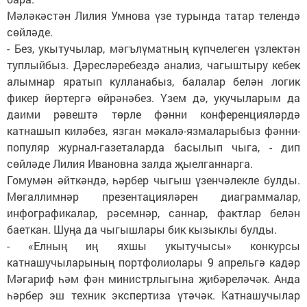
Мәләкәстән Лилия Умнова үзе турында татар телендә
сөйләде.
- Без, укытучылар, мәгълүматның күпчелеген үзлектән
туплыйбыз. Дәресләребездә анализ, чагыштыру кебек
алымнар яратып кулланабыз, балалар белән логик
фикер йөртергә өйрәнәбез. Үзем дә, укучыларым да
даими рәвештә төрле фәнни конференцияләрдә
катнашып киләбез, язган мәкалә-язмаларыбыз фәнни-
популяр журнал-газеталарда басылып чыга, - дип
сөйләде Лилия Ивановна залда җыелганнарга.
Гомумән әйткәндә, һәрбер чыгыш үзенчәлекле булды.
Мөгаллимнәр презентацияләрен диаграммалар,
инфографикалар, рәсемнәр, саннар, фактлар белән
баеткан. Шуңа да чыгышлары бик кызыклы булды.
- «Елның иң яхшы укытучысы» конкурсы
катнашучыларының портфолиолары 9 апрельгә кадәр
Мәгариф һәм фән министрлыгына җибәреләчәк. Анда
һәрбер эш техник экспертиза үтәчәк. Катнашучылар