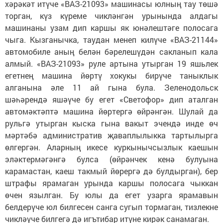
хәрәкәт итүче «ВАЗ-21093» машинасы юлның тау төшә
торган, күз күреме чикләнгән урынында алдагы
машинаны узам дип каршы як юнәлештәге полосага
чыга. Кызганычка, таудан менеп килүче «ВАЗ-21144»
автомобиле аның белән бәрелешүдән сакланып кала
алмый. «ВАЗ-21093» руле артына утырган 19 яшьлек
егетнең машина йөртү хокукы бирүче таныклык
алганына әле 11 ай гына була. Зеленодольск
шәһәрендә яшәүче бу егет «Светофор» дип аталган
автомәктәптә машина йөртергә өйрәнгән. Шулай да
рульгә утырган кыска гына вакыт эчендә инде өч
мәртәбә административ җаваплылыкка тартылырга
өлгергән. Аларның икесе куркынычсызлык каешын
эләктермәгәнгә булса (өйрәнчек кенә булуына
карамастан, каеш такмый йөрергә дә булдырган), бер
штрафы ярамаган урында каршы полосага чыккан
өчен язылган. Бу юлы да егет узарга ярамавын
белдерүче юл билгесен санга сугып тормаган, тизлекне
чикләүче билгегә дә игътибар итүне кирәк санамаган.