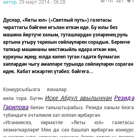
автор,
29 март 2014 - 06:28
1194
0
0
Дуслар, «Якты юл» («Светлый путь») газетасы
чираттагы бәйгене игълан иткән иде. Бу юлы без
машина йөртүче ханым, туташлардан үзләренең руль
артына утыру тарихын сөйләүләрен сорадык. Беренче
тапкыр машинаны мөстәкыйль идарә иткән көн,
куркуны җиңү, юлда килеп туган гадәти булмаган
хәлләрдән чыгу әмәлләре турында сөйләүләрен сораган
идек. Кабат искәртеп үтәбез: бәйгегә...
Конкурсыбызга язмалар
Иске Абдул авылыннан
Резидә
килә тора. Бүген
Гарипова
белән таныштырабыз. Резидә ханым безгә
түбәндәге эчтәлекле хат юллап җибәргән.
«Исәнмесез, хөрмәтле «Якты юл» газетасы
хезмәткәрләре! Мин дә сез башлап җибәргән конкурс
кысаларында, үземнең машина йөртү тарихын язарга