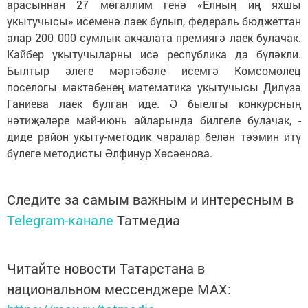
арасыннан 27 мөгаллим генә «Елның иң яхшы
укытучысы» исеменә лаек булып, федераль бюджеттан
алар 200 000 сумлык акчалата премиягә лаек булачак.
Кайбер укытучыларны исә республика да бүләкли.
Былтыр әлеге мәртәбәле исемгә Комсомолец
поселогы мәктәбенең математика укытучысы Дилүзә
Ганиева лаек булган иде. Ә быелгы конкурсның
нәтиҗәләре май-июнь айларында билгеле булачак, -
диде район укыту-методик чаралар белән тәэмин итү
бүлеге методисты Әлфинур Хөсәенова.
Следите за самым важным и интересным в
Telegram-канале
Татмедиа
Читайте новости Татарстана в
национальном мессенджере MАХ: