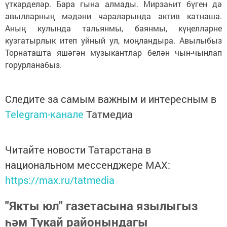
үткәрделәр. Бара гына алмады. Мирзаһит бүген дә
авылларның мәдәни чараларында актив катнаша.
Аның кулында тальянмы, баянмы, күңелләрне
кузгатырлык итеп уйный ул, моңландыра. Авылыбыз
Торнаташта яшәгән музыкантлар белән чын-чынлап
горурланабыз.
Следите за самым важным и интересным в
Telegram-канале
Татмедиа
Читайте новости Татарстана в
национальном мессенджере MАХ:
https://max.ru/tatmedia
"Якты юл" газетасына язылыгыз
һәм Тукай районындагы