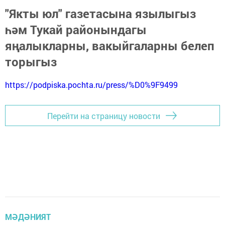
"Якты юл" газетасына язылыгыз
һәм Тукай районындагы
яңалыкларны, вакыйгаларны белеп
торыгыз
https://podpiska.pochta.ru/press/%D0%9F9499
Перейти на страницу новости
МӘДӘНИЯТ