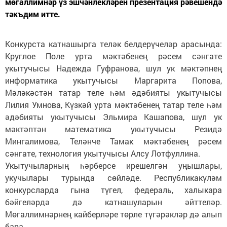
мөгаллимнәр үз эшчәнлекләрен презентация рәвешендә
тәкъдим итте.
Конкурста катнашырга теләк белдерүчеләр арасында:
Круглое Поле урта мәктәбенең рәсем сәнгате
укытучысы Надежда Гуфранова, шул ук мәктәпнең
информатика укытучысы Маргарита Попова,
Мәләкәстән татар теле һәм әдәбияты укытучысы
Лилия Умнова, Күзкәй урта мәктәбенең татар теле һәм
әдәбияты укытучысы Эльмира Кашапова, шул ук
мәктәптән математика укытучысы Резидә
Мингалимова, Теләнче Тамак мәктәбенең рәсем
сәнгате, технология укытучысы Алсу Лотфуллина.
Укытучыларның һәрберсе ирешелгән уңышлары,
укучылары турында сөйләде. Республикакүләм
конкурсларда гына түгел, федераль, халыкара
бәйгеләрдә дә катнашуларын әйттеләр.
Мөгаллимнәрнең кайберләре төрле түгәрәкләр дә алып
бара.