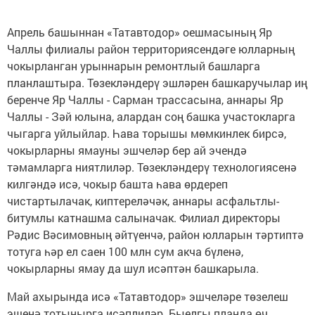
Апрель башыннан «Татавтодор» оешмасының Яр
Чаллы филиалы район территориясендәге юлларның
чокырланган урыннарын ремонтлый башларга
планлаштыра. Төзекләндерү эшләрен башкаручылар иң
беренче Яр Чаллы - Сарман трассасына, аннары Яр
Чаллы - Зәй юлына, алардан соң башка участокларга
чыгарга уйлыйлар. Һава торышы мөмкинлек бирсә,
чокырларны ямауны эшчеләр бер ай эчендә
тәмамларга ниятлиләр. Төзекләндерү технологиясенә
килгәндә исә, чокыр башта һава өрдереп
чистартылачак, киптереләчәк, аннары асфальтлы-
битумлы катнашма салыначак. Филиал директоры
Рәдис Вәсимовның әйтүенчә, район юлларын тәртиптә
тотуга һәр ел саен 100 млн сум акча бүленә,
чокырларны ямау да шул исәптән башкарыла.
Май ахырында исә «Татавтодор» эшчеләре төзелеш
эшенә тотынырга исәплиләр. Быелгы планда өч