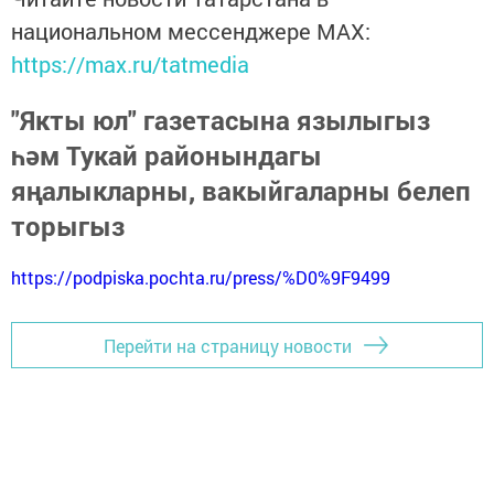
национальном мессенджере MАХ:
https://max.ru/tatmedia
"Якты юл" газетасына язылыгыз
һәм Тукай районындагы
яңалыкларны, вакыйгаларны белеп
торыгыз
https://podpiska.pochta.ru/press/%D0%9F9499
Перейти на страницу новости