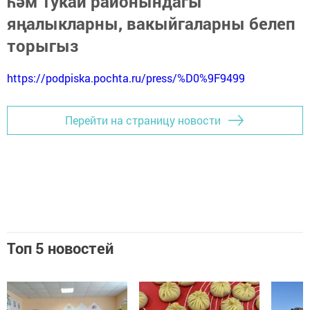
һәм Тукай районындагы
яңалыкларны, вакыйгаларны белеп
торыгыз
https://podpiska.pochta.ru/press/%D0%9F9499
Перейти на страницу новости
Топ 5 новостей