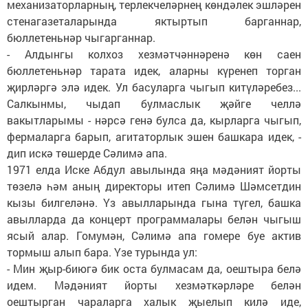
механизаторларның, терлекчеләрнең көндәлек эшләрен
стенагазеталарында яктыртып барганнар,
бюллетеньнәр чыгарганнар.
- Алдынгы колхоз хезмәтчәннәренә көн саен
бюллетеньнәр тарата идек, аларны күренеп торган
җирләргә элә идек. Ул басуларга чыгып китүләребез...
Салкынмы, чыдап булмаслык җәйге челлә
вакытларымы - нәрсә генә булса да, кырларга чыгып,
фермаларга барып, агитаторлык эшен башкара идек, -
дип искә төшерде Сәлимә апа.
1971 елда Иске Абдул авылында яңа мәдәният йорты
төзелә һәм аның директоры итеп Сәлимә Шәмсетдин
кызы билгеләнә. Үз авылларында гына түгел, башка
авылларда да концерт программалары белән чыгыш
ясый алар. Гомумән, Сәлимә апа гомере буе актив
тормыш алып бара. Үзе турында ул:
- Мин җыр-биюгә бик оста булмасам да, оештыра белә
идем. Мәдәният йорты хезмәткәрләре белән
оештырган чараларга халык җыелып килә иде,