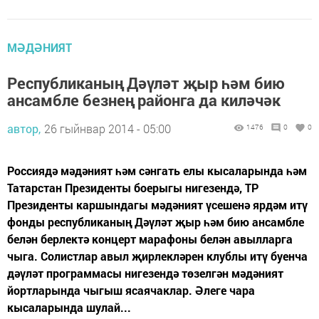
МӘДӘНИЯТ
Республиканың Дәүләт җыр һәм бию
ансамбле безнең районга да киләчәк
автор,
26 гыйнвар 2014 - 05:00
1476
0
0
Россиядә мәдәният һәм сәнгать елы кысаларында һәм
Татарстан Президенты боерыгы нигезендә, ТР
Президенты каршындагы мәдәният үсешенә ярдәм итү
фонды республиканың Дәүләт җыр һәм бию ансамбле
белән берлектә концерт марафоны белән авылларга
чыга. Солистлар авыл җирлекләрен клублы итү буенча
дәүләт программасы нигезендә төзелгән мәдәният
йортларында чыгыш ясаячаклар. Әлеге чара
кысаларында шулай...