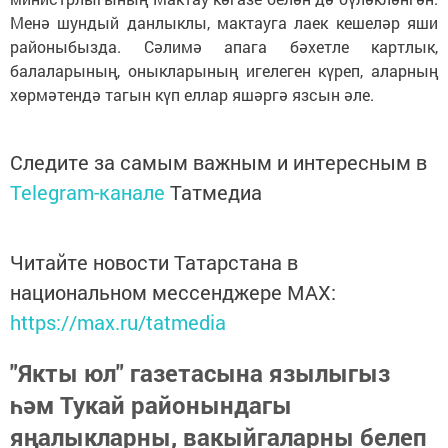
Менә шундый данлыклы, мактауга лаек кешеләр яши
районыбызда. Сәлимә апага бәхетле картлык,
балаларының, оныкларының игелеген күреп, аларның
хөрмәтендә тагын күп еллар яшәргә язсын әле.
Следите за самым важным и интересным в
Telegram-канале
Татмедиа
Читайте новости Татарстана в
национальном мессенджере MАХ:
https://max.ru/tatmedia
"Якты юл" газетасына язылыгыз
һәм Тукай районындагы
яңалыкларны, вакыйгаларны белеп