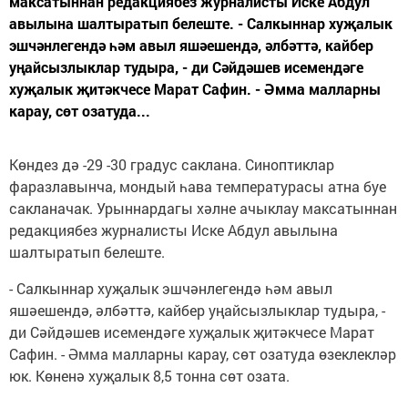
максатыннан редакциябез журналисты Иске Абдул
авылына шалтыратып белеште. - Салкыннар хуҗалык
эшчәнлегендә һәм авыл яшәешендә, әлбәттә, кайбер
уңайсызлыклар тудыра, - ди Сәйдәшев исемендәге
хуҗалык җитәкчесе Марат Сафин. - Әмма малларны
карау, сөт озатуда...
Көндез дә -29 -30 градус саклана. Синоптиклар
фаразлавынча, мондый һава температурасы атна буе
сакланачак. Урыннардагы хәлне ачыклау максатыннан
редакциябез журналисты Иске Абдул авылына
шалтыратып белеште.
-
Салкыннар хуҗалык эшчәнлегендә һәм авыл
яшәешендә, әлбәттә, кайбер уңайсызлыклар тудыра,
-
ди Сәйдәшев исемендәге хуҗалык җитәкчесе Марат
Сафин.
-
Әмма малларны карау, сөт озатуда өзеклекләр
юк. Көненә хуҗалык 8,5 тонна сөт озата.