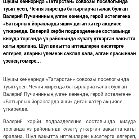
Шушы көннәрндә «Татарстан» совхозы поселогында
туып-үсеп, Чечня җирендә батырларча һәлак булган
Валерий Пучининның үлгән көнендә, герой истәлегенә
«Батырлык йөрәкләрдә яши» дигән хәтер акциясе
үткәрелде. Валерий хәрби подразделение составында
кизүдә торганда үз районында күзәтү үткәргән вакытта
каты яралана. Шул вакытта иптәшләрен кисәтергә
өлгереп, аларны үлемнән саклап кала, алган ярасыннан
үзенең гомере...
Шушы көннәрндә «Татарстан» совхозы поселогында
туып-үсеп, Чечня җирендә батырларча һәлак булган
Валерий Пучининның үлгән көнендә, герой истәлегенә
«Батырлык йөрәкләрдә яши» дигән хәтер акциясе
үткәрелде.
Валерий хәрби подразделение составында кизүдә
торганда үз районында күзәтү үткәргән вакытта каты
яралана. Шул вакытта иптәшләрен кисәтергә өлгереп,