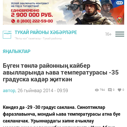
ТУКАЙ РАЙОНЫ ХӘБӘРЛӘРЕ
16+
"Якты юл" газетасы - Тукай районы
ЯҢАЛЫКЛАР
Бүген төнлә районның кайбер
авылларында һава температурасы -35
градуска кадәр җиткән
автор,
26 гыйнвар 2014 - 09:59
794
0
0
Көндез дә -29 -30 градус саклана. Синоптиклар
фаразлавынча, мондый һава температурасы атна буе
сакланачак. Урыннардагы хәлне ачыклау