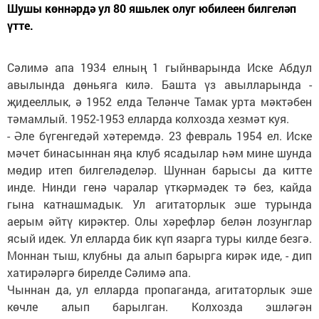
Шушы көннәрдә ул 80 яшьлек олуг юбилеен билгеләп
үтте.
Сәлимә апа 1934 елның 1 гыйнварында Иске Абдул
авылында дөньяга килә. Башта үз авылларында -
җидееллык, ә 1952 елда Теләнче Тамак урта мәктәбен
тәмамлый. 1952-1953 елларда колхозда хезмәт куя.
- Әле бүгенгедәй хәтеремдә. 23 февраль 1954 ел. Иске
мәчет бинасыннан яңа клуб ясадылар һәм мине шунда
мөдир итеп билгеләделәр. Шуннан барысы да китте
инде. Нинди генә чаралар үткәрмәдек тә без, кайда
гына катнашмадык. Ул агитаторлык эше турында
аерым әйтү кирәктер. Олы хәрефләр белән лозунглар
ясый идек. Ул елларда бик күп язарга туры килде безгә.
Моннан тыш, клубны да алып барырга кирәк иде, - дип
хатирәләргә бирелде Сәлимә апа.
Чыннан да, ул елларда пропаганда, агитаторлык эше
көчле алып барылган. Колхозда эшләгән