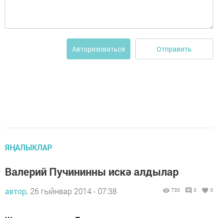
Отправить
Авторизоваться
ЯҢАЛЫКЛАР
Валерий Пучининны искә алдылар
автор,
26 гыйнвар 2014 - 07:38
730
0
0