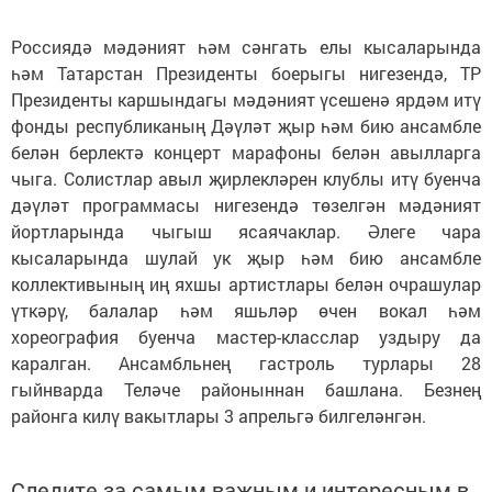
Россиядә мәдәният һәм сәнгать елы кысаларында
һәм Татарстан Президенты боерыгы нигезендә, ТР
Президенты каршындагы мәдәният үсешенә ярдәм итү
фонды республиканың Дәүләт җыр һәм бию ансамбле
белән берлектә концерт марафоны белән авылларга
чыга. Солистлар авыл җирлекләрен клублы итү буенча
дәүләт программасы нигезендә төзелгән мәдәният
йортларында чыгыш ясаячаклар. Әлеге чара
кысаларында шулай ук җыр һәм бию ансамбле
коллективының иң яхшы артистлары белән очрашулар
үткәрү, балалар һәм яшьләр өчен вокал һәм
хореография буенча мастер-класслар уздыру да
каралган. Ансамбльнең гастроль турлары 28
гыйнварда Теләче районыннан башлана. Безнең
районга килү вакытлары 3 апрельгә билгеләнгән.
Следите за самым важным и интересным в