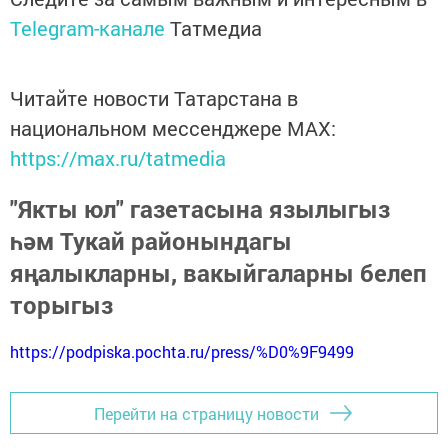
Telegram-канале
Татмедиа
Читайте новости Татарстана в
национальном мессенджере MАХ:
https://max.ru/tatmedia
"Якты юл" газетасына язылыгыз
һәм Тукай районындагы
яңалыкларны, вакыйгаларны белеп
торыгыз
https://podpiska.pochta.ru/press/%D0%9F9499
Перейти на страницу новости