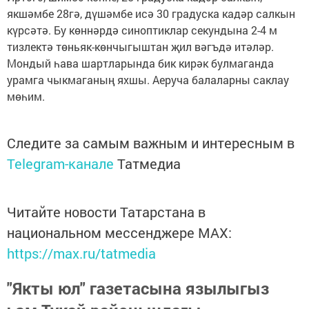
якшәмбе 28гә, дүшәмбе исә 30 градуска кадәр салкын
күрсәтә. Бу көннәрдә синоптиклар секундына 2-4 м
тизлектә төньяк-көнчыгыштан җил вәгъдә итәләр.
Мондый һава шартларында бик кирәк булмаганда
урамга чыкмаганың яхшы. Аеруча балаларны саклау
мөһим.
Следите за самым важным и интересным в
Telegram-канале
Татмедиа
Читайте новости Татарстана в
национальном мессенджере MАХ:
https://max.ru/tatmedia
"Якты юл" газетасына язылыгыз