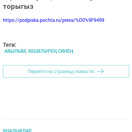
торыгыз
https://podpiska.pochta.ru/press/%D0%9F9499
Теги:
АВЫЛЫМ, КЕШЕЛӘРЕҢ СИНЕҢ
Перейти на страницу новости
ЯҢАЛЫКЛАР