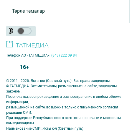
Төрле темалар
Телефон АО «ТАТМЕДИА»:
(843) 222 09 84
16+
© 2011 - 2026. Якты юл (Светлый путь). Все права защищены.
© ТАТМЕДИА. Все материалы, размещенные на сайте, защищены
законом.
Перепечатка, воспроизведение и распространение в любом объеме
информации,
размещенной на сайте, возможна только с письменного согласия
редакций СМИ.
При поддержке Республиканского агентства по печати и массовым
коммуникациям.
Наименование СМИ: Якты юл (Светлый путь)