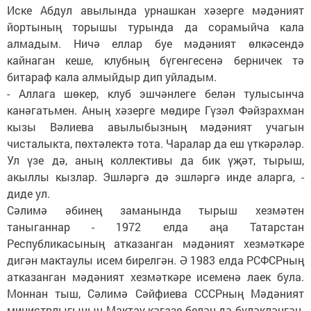
Иске Абдул авылында урнашкан хәзерге мәдәният
йортының торышы турында да сорамыйча кала
алмадым. Ничә еллар буе мәдәният өлкәсендә
кайнаган кеше, клубның бүгенгесенә берничек тә
битараф кала алмыйдыр дип уйладым.
- Аллага шөкер, клуб эшчәнлеге белән тулысынча
канәгатьмен. Аның хәзерге мөдире Гүзәл Фәйзрахман
кызы Вәлиева авылыбызның мәдәният учагын
чисталыкта, пөхтәлектә тота. Чаралар да еш үткәрәләр.
Ул үзе дә, аның коллективы да бик үҗәт, тырыш,
акыллы кызлар. Эшләргә дә эшләргә инде аларга, -
диде ул.
Сәлимә әбинең заманында тырыш хезмәтен
таныганнар - 1972 елда аңа Татарстан
Республикасының атказанган мәдәният хезмәткәре
дигән мактаулы исем бирелгән. Ә 1983 елда РСФСРның
атказанган мәдәният хезмәткәре исеменә лаек була.
Моннан тыш, Сәлимә Сәйфиева СССРның Мәдәният
министрлыгының Мактау кәгазе белән дә бүләкләнгән.