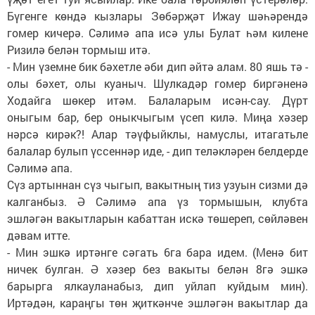
Бүгенге көндә кызлары Зөбәрҗәт Ижау шәһәрендә
гомер кичерә. Сәлимә апа исә улы Булат һәм килене
Ризилә белән тормыш итә.
- Мин үземне бик бәхетле әби дип әйтә алам. 80 яшь тә -
олы бәхет, олы куаныч. Шулкадәр гомер биргәненә
Ходайга шөкер итәм. Балаларым исән-сау. Дүрт
оныгым бар, бер оныкчыгым үсеп килә. Миңа хәзер
нәрсә кирәк?! Алар тәүфыйклы, намуслы, итагатьле
балалар булып үссеннәр иде, - дип теләкләрен белдерде
Сәлимә апа.
Сүз артыннан сүз чыгып, вакытның тиз узуын сизми дә
калганбыз. Ә Сәлимә апа үз тормышын, клубта
эшләгән вакытларын кабаттан искә төшереп, сөйләвен
дәвам итте.
- Мин эшкә иртәнге сәгать 6га бара идем. (Менә бит
ничек булган. Ә хәзер без вакыты белән 8гә эшкә
барырга ялкауланабыз, дип уйлап куйдым мин).
Иртәдән, караңгы төн җиткәнче эшләгән вакытлар да