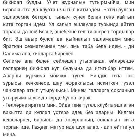
бихисап булды. Учет журналын тутырмыйча, мин
бервакытта да клубтан чыгып китмәдем. Бөтен булган
эшләремне бетереп, тыныч күңел белән генә кайтып
китә торган идем. Ул калып эшләүләр турында әйтеп
торасы да юк! Безне, эшебезне гел тикшереп тордылар
бит. Эш авыр булса да, кыйналып эшләмәдем мин.
Яраткан хезмәтемнән тәм, ямь таба белә идем, - ди
Сәлимә апа, хисләргә бирелеп.
Сәлимә апа белән сөйләшеп утырганда, өйләрендә
гөлләрнең бихисап күп булуына да игътибар иттем.
Аларны күрмичә мөмкин түгел! Ниндие генә юк:
зурысы, кечкенәсе, шау яфраклысы, искиткеч гүзәл
чәчкәләр атып утыручысы. Минем гөлләргә сокланып
утыруымны үзе дә күрде булса кирәк:
- Гөлләрне яратам мин. Өйдә генә түгел, клубта эшләгән
вакытта да күпләп үстерә идек без аларны. Килгән
кешеләрнең барысы да хозурланып, сокланып китә
торган иде. Гаҗәеп матур иде шул алар, - дип әйтте ул
миңа.