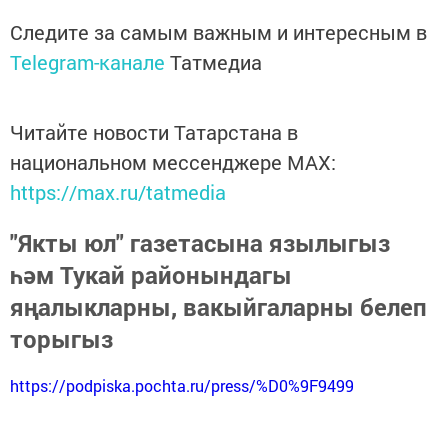
Следите за самым важным и интересным в
Telegram-канале
Татмедиа
Читайте новости Татарстана в
национальном мессенджере MАХ:
https://max.ru/tatmedia
"Якты юл" газетасына язылыгыз
һәм Тукай районындагы
яңалыкларны, вакыйгаларны белеп
торыгыз
https://podpiska.pochta.ru/press/%D0%9F9499