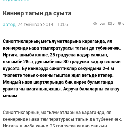
Көннәр тагын да суыта
автор,
24 гыйнвар 2014 - 10:05
1098
0
0
Синоптикларның мәгълүматларына караганда, ял
көннәрендә һава температурасы тагын да түбәнәячәк.
Иртәгә, шимбә көнне, 25 градуска кадәр салкын,
якшәмбе 28гә, дүшәмбе исә 30 градуска кадәр салкын
күрсәтә. Бу көннәрдә синоптиклар секундына 2-4 м
тизлектә төньяк-көнчыгыштан җил вәгъдә итәләр.
Мондый һава шартларында бик кирәк булмаганда
урамга чыкмаганың яхшы. Аеруча балаларны саклау
мөһим.
Синоптикларның мәгълүматларына караганда, ял
көннәрендә һава температурасы тагын да түбәнәячәк.
Иртәгә, шимбә көнне, 25 градуска кадәр салкын,