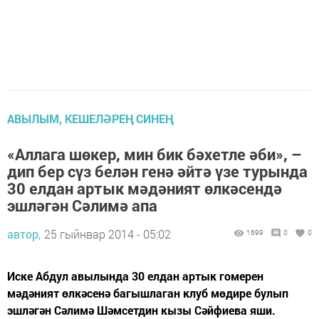
АВЫЛЫМ, КЕШЕЛӘРЕҢ СИНЕҢ
«Аллага шөкер, мин бик бәхетле әби», –
дип бер сүз белән генә әйтә үзе турында
30 елдан артык мәдәният өлкәсендә
эшләгән Сәлимә апа
автор,
25 гыйнвар 2014 - 05:02
1699
0
0
Иске Абдул авылында 30 елдан артык гомерен
мәдәният өлкәсенә багышлаган клуб мөдире булып
эшләгән Сәлимә Шәмсетдин кызы Сәйфиева яши.