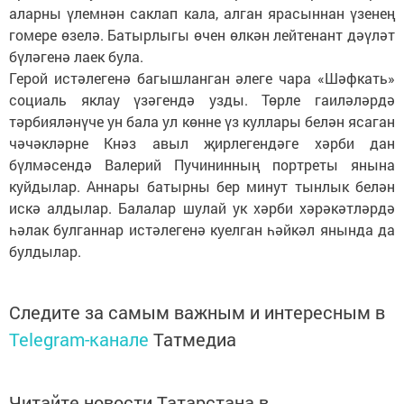
аларны үлемнән саклап кала, алган ярасыннан үзенең
гомере өзелә. Батырлыгы өчен өлкән лейтенант дәүләт
бүләгенә лаек була.
Герой истәлегенә багышланган әлеге чара «Шәфкать»
социаль яклау үзәгендә узды. Төрле гаиләләрдә
тәрбияләнүче ун бала ул көнне үз куллары белән ясаган
чәчәкләрне Кнәз авыл җирлегендәге хәрби дан
бүлмәсендә Валерий Пучининның портреты янына
куйдылар. Аннары батырны бер минут тынлык белән
искә алдылар. Балалар шулай ук хәрби хәрәкәтләрдә
һәлак булганнар истәлегенә куелган һәйкәл янында да
булдылар.
Следите за самым важным и интересным в
Telegram-канале
Татмедиа
Читайте новости Татарстана в