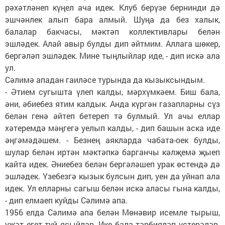
рәхәтләнеп күңел ача идек. Клуб берүзе бернинди дә
эшчәнлек алып бара алмый. Шуңа да без халык,
балалар бакчасы, мәктәп коллективлары белән
эшләдек. Алай авыр булды дип әйтмим. Аллага шөкер,
бергәләп эшләдек. Мине тыңлыйлар иде, - дип искә ала
ул.
Сәлимә ападан гаиләсе турында да кызыксындым.
- Әтием сугышта үлеп калды, мәрхүмкәем. Биш бала,
әни, әбиебез ятим калдык. Анда күргән газапларны сүз
белән генә әйтеп бетереп тә булмый. Ул ачы еллар
хәтеремдә мәңгегә уелып калды, - дип башын аска иде
әңгәмәдәшем. - Безнең аякларда чабата-оек булды,
шулар белән иртән мәктәпкә барганчы кәлҗемә җыеп
кайта идек. Әниебез белән бергәләшеп урак өстендә дә
эшләдек. Үзебезгә кызык булсын дип, уен да уйнап ала
идек. Ул елларны сагыш белән искә аласы гына калды,
- дип елмаеп куйды Сәлимә апа.
1956 елда Сәлимә апа белән Мөнәвир исемле тырыш,
үҗәт егет туй ясыйлар. Ике бала тәрбияләп үстерәләр.