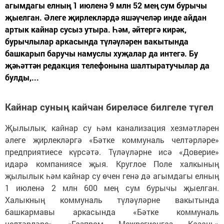
агымдагы елның 1 июленә 9 млн 52 мең сум бурычы
җыелган. Әлеге җирлекләрдә яшәүчеләр инде айдан
артык кайнар сусыз утыра. Һәм, әйтергә кирәк,
бурычлылар аркасында түләүләрен вакытында
башкарып баручы намуслы хуҗалар да интегә. Бу
җәһәттән редакция телефонына шалтыратучылар да
булды,...
Кайнар суның кайчан биреләсе билгеле түгел
Җылылык, кайнар су һәм канализация хезмәтләрен
әлеге җирлекләргә «Бәтке коммуналь челтәрләре»
предприятиесе күрсәтә. Түләүләрне исә «Доверие»
идарә компаниясе җыя. Круглое Поле халкының
җылылык һәм кайнар су өчен генә дә агымдагы елның
1 июленә 2 млн 600 мең сум бурычы җыелган.
Халыкның коммуналь түләүләрне вакытында
башкармавы аркасында «Бәтке коммуналь
челтәрләре» «Газпром Межрегионгаз Казань»