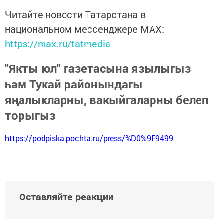
Читайте новости Татарстана в
национальном мессенджере MАХ:
https://max.ru/tatmedia
"Якты юл" газетасына язылыгыз
һәм Тукай районындагы
яңалыкларны, вакыйгаларны белеп
торыгыз
https://podpiska.pochta.ru/press/%D0%9F9499
Оставляйте реакции