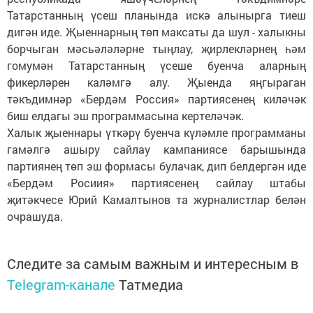
Татарстанның үсеш планында искә алынырга тиеш
дигән иде. Җыеннарның төп максаты да шул - халыкны
борчыган мәсьәләләрне тыңлау, җирлекләрнең һәм
гомумән Татарстанның үсеше буенча аларның
фикерләрен каләмгә алу. Җыенда яңгыраган
тәкъдимнәр «Бердәм Россия» партиясенең киләчәк
биш елдагы эш программасына кертеләчәк.
Халык җыеннары үткәрү буенча күләмле программаны
гамәлгә ашыру сайлау кампаниясе барышында
партиянең төп эш формасы булачак, дип белдергән иде
«Бердәм Росиия» партиясенең сайлау штабы
җитәкчесе Юрий Камалтынов та журналистлар белән
очрашуда.
Следите за самым важным и интересным в
Telegram-канале
Татмедиа