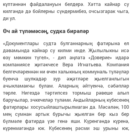
күптәннән файдалануын белдерә. Хәтта кайнар су
килгәндә дә бойлерны сүндермибез, очсызгарак чыга,
ди ул.
Өч ай түләмәсәң, судка бирәләр
«Документлары судта булганнарның фатирына ел
дәвамында кайнар су килми инде. Җылылыкны исә
өзү мөмкин түгел», - дип аңлата «Доверие» идарә
компаниясе җитәкчесе Вера Игнатьева. Компания
белгечләреннән ни өчен халыкның коммуналь түләүләр
буенча шулкадәр зур әҗәтләре җыелганлыгын
ачыкламакчы булам. Аларның әйтүенчә, сәбәпләр
төрле. Нигездә тәртипсез тормыш рәвеше алып
баручылар, эчкечеләр түләми. Андыйларның күбесенең
фатирлары хосусыйлаштырылмаган да. Мәсәлән, 100
мең сумнан артык бурычы җыелган бер кыз бер
бүлмәле фатирда үзе генә яши. Күренгәндә күренә,
күренмәгәндә юк. Күбесенең рәсми эш урыны юк,