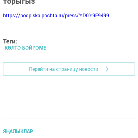
торыгыз
https://podpiska.pochta.ru/press/%D0%9F9499
Теги:
КӨЛТӘ БӘЙРӘМЕ
Перейти на страницу новости
ЯҢАЛЫКЛАР