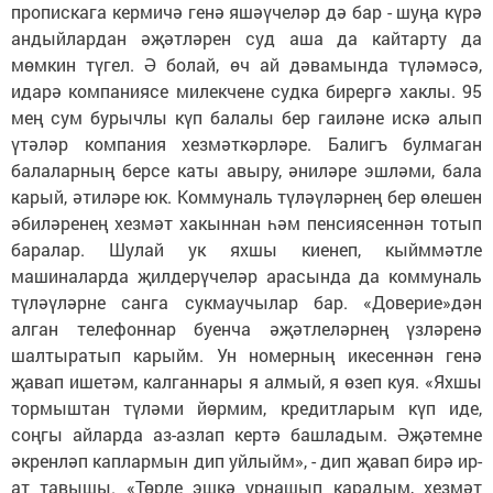
пропискага кермичә генә яшәүчеләр дә бар - шуңа күрә
андыйлардан әҗәтләрен суд аша да кайтарту да
мөмкин түгел. Ә болай, өч ай дәвамында түләмәсә,
идарә компаниясе милекчене судка бирергә хаклы. 95
мең сум бурычлы күп балалы бер гаиләне искә алып
үтәләр компания хезмәткәрләре. Балигъ булмаган
балаларның берсе каты авыру, әниләре эшләми, бала
карый, әтиләре юк. Коммуналь түләүләрнең бер өлешен
әбиләренең хезмәт хакыннан һәм пенсиясеннән тотып
баралар. Шулай ук яхшы киенеп, кыйммәтле
машиналарда җилдерүчеләр арасында да коммуналь
түләүләрне санга сукмаучылар бар. «Доверие»дән
алган телефоннар буенча әҗәтлеләрнең үзләренә
шалтыратып карыйм. Ун номерның икесеннән генә
җавап ишетәм, калганнары я алмый, я өзеп куя. «Яхшы
тормыштан түләми йөрмим, кредитларым күп иде,
соңгы айларда аз-азлап кертә башладым. Әҗәтемне
әкренләп каплармын дип уйлыйм», - дип җавап бирә ир-
ат тавышы. «Төрле эшкә урнашып карадым, хезмәт