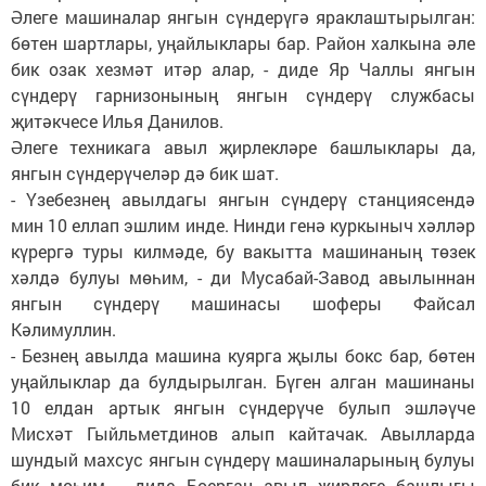
Әлеге машиналар янгын сүндерүгә яраклаштырылган:
бөтен шартлары, уңайлыклары бар. Район халкына әле
бик озак хезмәт итәр алар, - диде Яр Чаллы янгын
сүндерү гарнизонының янгын сүндерү службасы
җитәкчесе Илья Данилов.
Әлеге техникага авыл җирлекләре башлыклары да,
янгын сүндерүчеләр дә бик шат.
- Үзебезнең авылдагы янгын сүндерү станциясендә
мин 10 еллап эшлим инде. Нинди генә куркыныч хәлләр
күрергә туры килмәде, бу вакытта машинаның төзек
хәлдә булуы мөһим, - ди Мусабай-Завод авылыннан
янгын сүндерү машинасы шоферы Файсал
Кәлимуллин.
- Безнең авылда машина куярга җылы бокс бар, бөтен
уңайлыклар да булдырылган. Бүген алган машинаны
10 елдан артык янгын сүндерүче булып эшләүче
Мисхәт Гыйльметдинов алып кайтачак. Авылларда
шундый махсус янгын сүндерү машиналарының булуы
бик мөһим, - диде Боерган авыл җирлеге башлыгы