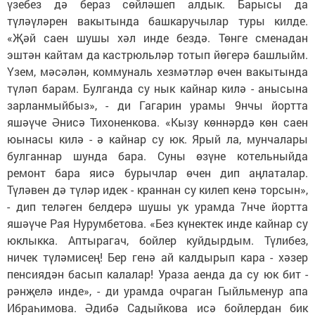
үзебез дә бераз сөйләшеп алдык. Барысы да
түләүләрен вакытында башкаручылар туры килде.
«Җәй саен шушы хәл инде бездә. Төнге сменадан
эштән кайтам да кастрюльләр тотып йөгерә башлыйм.
Үзем, мәсәлән, коммуналь хезмәтләр өчен вакытында
түләп барам. Булганда су нык кайнар килә - анысына
зарланмыйбыз», - ди Гагарин урамы 9нчы йортта
яшәүче Әнисә Тихоненкова. «Кызу көннәрдә көн саен
юынасы килә - ә кайнар су юк. Ярый ла, мунчалары
булганнар шунда бара. Суны өзүне котельныйда
ремонт бара яисә бурычлар өчен дип аңлаталар.
Түләвен дә түләр идек - краннан су килеп кенә торсын»,
- дип теләген белдерә шушы ук урамда 7нче йортта
яшәүче Рая Нурумбетова. «Без күнектек инде кайнар су
юклыкка. Аптырагач, бойлер куйдырдым. Түлибез,
ничек түләмисең! Бер генә ай калдырып кара - хәзер
пенсиядән басып калалар! Ураза аенда да су юк бит -
рәнҗелә инде», - ди урамда очраган Гыйльменур апа
Ибраһимова. Әдибә Садыйкова исә бойлердан бик