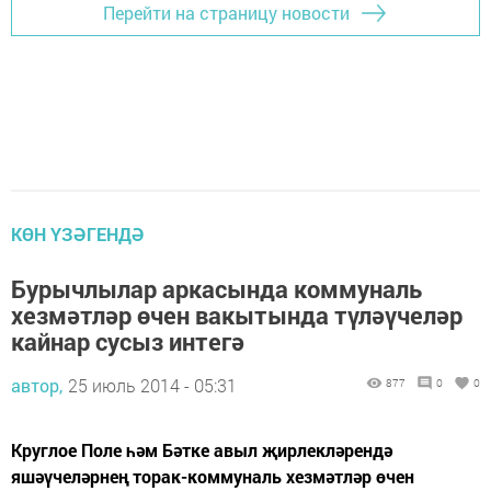
Перейти на страницу новости
КӨН ҮЗӘГЕНДӘ
Бурычлылар аркасында коммуналь
хезмәтләр өчен вакытында түләүчеләр
кайнар сусыз интегә
автор,
25 июль 2014 - 05:31
877
0
0
Круглое Поле һәм Бәтке авыл җирлекләрендә
яшәүчеләрнең торак-коммуналь хезмәтләр өчен