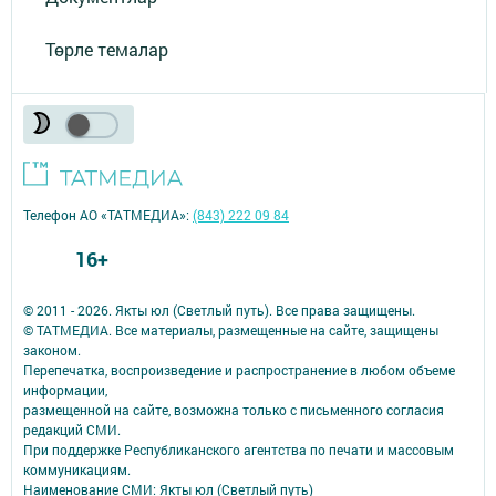
Төрле темалар
Телефон АО «ТАТМЕДИА»:
(843) 222 09 84
16+
© 2011 - 2026. Якты юл (Светлый путь). Все права защищены.
© ТАТМЕДИА. Все материалы, размещенные на сайте, защищены
законом.
Перепечатка, воспроизведение и распространение в любом объеме
информации,
размещенной на сайте, возможна только с письменного согласия
редакций СМИ.
При поддержке Республиканского агентства по печати и массовым
коммуникациям.
Наименование СМИ: Якты юл (Светлый путь)