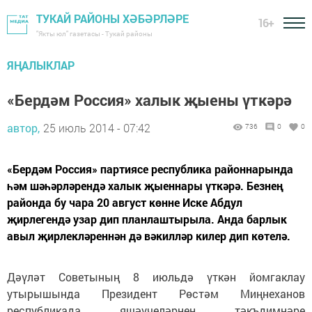
ТУКАЙ РАЙОНЫ ХӘБӘРЛӘРЕ
16+
"Якты юл" газетасы - Тукай районы
ЯҢАЛЫКЛАР
«Бердәм Россия» халык җыены үткәрә
автор,
25 июль 2014 - 07:42
736
0
0
«Бердәм Россия» партиясе республика районнарында
һәм шәһәрләрендә халык җыеннары үткәрә. Безнең
районда бу чара 20 август көнне Иске Абдул
җирлегендә узар дип планлаштырыла. Анда барлык
авыл җирлекләреннән дә вәкилләр килер дип көтелә.
Дәүләт Советының 8 июльдә үткән йомгаклау
утырышында Президент Рөстәм Миңнеханов
республикада яшәүчеләрнең тәкъдимнәре