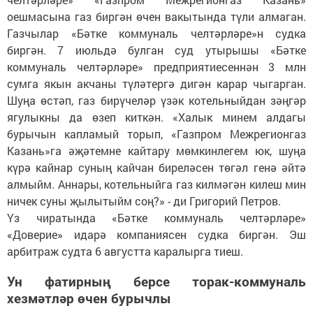
оешмасына газ биргән өчен вакытында түли алмаган.
Газчылар «Бәтке коммуналь челтәрләре»н судка
биргән. 7 июльдә булган суд утырышы «Бәтке
коммуналь челтәрләре» предприятиесеннән 3 млн
сумга якын акчаны түләтергә дигән карар чыгарган.
Шуңа өстәп, газ бирүчеләр үзәк котельныйдан зәңгәр
ягулыкны да өзеп киткән. «Халык минем алдагы
бурычын капламый торып, «Газпром Межрегионгаз
Казань»га әҗәтемне кайтару мөмкинлегем юк, шуңа
күрә кайнар суның кайчан биреләсен төгәл генә әйтә
алмыйм. Аннары, котельныйга газ килмәгән килеш мин
ничек суны җылытыйм соң?» - ди Григорий Петров.
Үз чиратында «Бәтке коммуналь челтәрләре»
«Доверие» идарә компаниясен судка биргән. Эш
арбитраж судта 6 августта каралырга тиеш.
Ун фатирның берсе торак-коммуналь
хезмәтләр өчен бурычлы