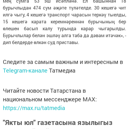
мең сумга 53 эш исәпләнә. Ел башыннан 18
бурычлыдан 474 сум әҗәте түләтелде. 30 кешегә чит
илгә чыгу, 4 кешегә транспорт чарасын теркәү тыелды,
15 кешегә карата керемнәреннән бурычының бер
өлешен басып калу турында карар чыгарылды.
Бурычлылар белән эшләү алга таба да дәвам итәчәк», -
дип белдерде өлкән суд приставы.
Следите за самым важным и интересным в
Telegram-канале
Татмедиа
Читайте новости Татарстана в
национальном мессенджере MАХ:
https://max.ru/tatmedia
"Якты юл" газетасына язылыгыз