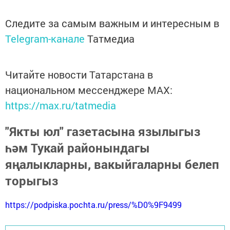
Следите за самым важным и интересным в
Telegram-канале
Татмедиа
Читайте новости Татарстана в
национальном мессенджере MАХ:
https://max.ru/tatmedia
"Якты юл" газетасына язылыгыз
һәм Тукай районындагы
яңалыкларны, вакыйгаларны белеп
торыгыз
https://podpiska.pochta.ru/press/%D0%9F9499