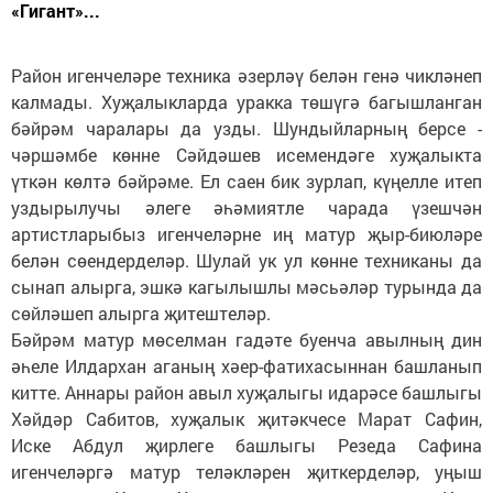
«Гигант»...
Район игенчеләре техника әзерләү белән генә чикләнеп
калмады. Хуҗалыкларда уракка төшүгә багышланган
бәйрәм чаралары да узды. Шундыйларның берсе -
чәршәмбе көнне Сәйдәшев исемендәге хуҗалыкта
үткән көлтә бәйрәме. Ел саен бик зурлап, күңелле итеп
уздырылучы әлеге әһәмиятле чарада үзешчән
артистларыбыз игенчеләрне иң матур җыр-биюләре
белән сөендерделәр. Шулай ук ул көнне техниканы да
сынап алырга, эшкә кагылышлы мәсьәләр турында да
сөйләшеп алырга җитештеләр.
Бәйрәм матур мөселман гадәте буенча авылның дин
әһеле Илдархан аганың хәер-фатихасыннан башланып
китте. Аннары район авыл хуҗалыгы идарәсе башлыгы
Хәйдәр Сабитов, хуҗалык җитәкчесе Марат Сафин,
Иске Абдул җирлеге башлыгы Резеда Сафина
игенчеләргә матур теләкләрен җиткерделәр, уңыш