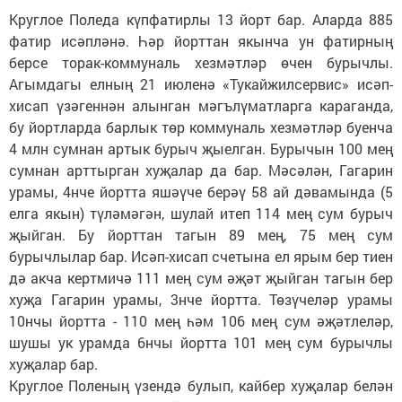
Круглое Поледа күпфатирлы 13 йорт бар. Аларда 885
фатир исәпләнә. Һәр йорттан якынча ун фатирның
берсе торак-коммуналь хезмәтләр өчен бурычлы.
Агымдагы елның 21 июленә «Тукайжилсервис» исәп-
хисап үзәгеннән алынган мәгълүматларга караганда,
бу йортларда барлык төр коммуналь хезмәтләр буенча
4 млн сумнан артык бурыч җыелган. Бурычын 100 мең
сумнан арттырган хуҗалар да бар. Мәсәлән, Гагарин
урамы, 4нче йортта яшәүче берәү 58 ай дәвамында (5
елга якын) түләмәгән, шулай итеп 114 мең сум бурыч
җыйган. Бу йорттан тагын 89 мең, 75 мең сум
бурычлылар бар. Исәп-хисап счетына ел ярым бер тиен
дә акча кертмичә 111 мең сум әҗәт җыйган тагын бер
хуҗа Гагарин урамы, 3нче йортта. Төзүчеләр урамы
10нчы йортта - 110 мең һәм 106 мең сум әҗәтлеләр,
шушы ук урамда 6нчы йортта 101 мең сум бурычлы
хуҗалар бар.
Круглое Поленың үзендә булып, кайбер хуҗалар белән