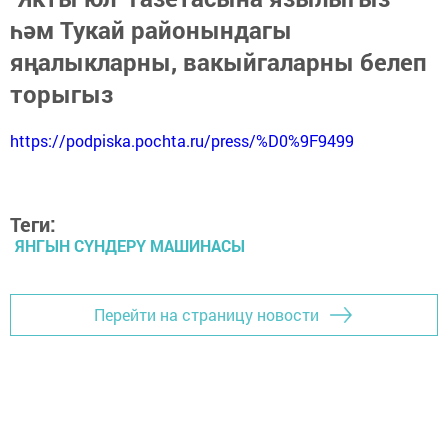
һәм Тукай районындагы
яңалыкларны, вакыйгаларны белеп
торыгыз
https://podpiska.pochta.ru/press/%D0%9F9499
Теги:
ЯНГЫН СҮНДЕРҮ МАШИНАСЫ
Перейти на страницу новости