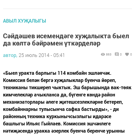
АВЫЛ ХУҖАЛЫГЫ
Сәйдәшев исемендәге хуҗалыкта быел
да көлтә бәйрәмен үткәрделәр
автор,
25 июль 2014 - 05:41
863
0
0
«Быел уракта барлыгы 114 комбайн эшләячәк.
Комиссия белән бергә хуҗалыклар буенча йөреп,
техниканы тикшереп чыктык. Эш барышында вак-төяк
кимчелекләр ачыкланса да, бүгенге көндә район
механизаторлары әлеге җитешсезлекләрне бетереп,
комбайннарны тулысынча сафка бастырды», - ди
районның техника куркынычсызлыгы идарәсе
башлыгы Ильяс Гыйлаев. Комиссия эшчәнлеге
нәтиҗәсендә уракка әзерлек буенча беренче урынны