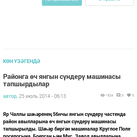
КӨН ҮЗӘГЕНДӘ
Районга өч янгын сүндерү машинасы
тапшырдылар
автор,
25 июль 2014 - 06:13
1024
0
0
Яр Чаллы шәһәренең 56нчы янгын сүндерү частенда
район авылларына өч янгын сүндерү машинасы
тапшырылды. Шәһәр биргән машиналар Круглое Поле
поселогына, Боерган һәм Мус. Завод авылларына