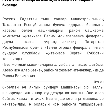
бирелде.
Россия Гадәттән тыш хәлләр министрлыгының
Татарстан Республикасы буенча идарәсе башлыгы
карары белән машиналарны район башкарма
комитеты җитәкчесе Рәсим Асылгәрәевка федераль
дәүләт казна учреждениесенең Татарстан
Республикасы буенча «15нче отряд» федераль янгын
сүндерү службасы җитәкчесе Сергей Субботин
тапшырды.
- Без мондый машиналарны алуыбызга чиксез шатбыз.
Хәзер исә алар безнең районга хезмәт итәчәкләр, - диде
Рәсим Вәсимович.
- Бүген
бирелгән өч янгын сүндерү машинасы Яр Чаллы
шәһәрендә янгыннар сүндерүдә катнашты. Әле алар
байтак хезмәт итәчәк. Безнең депога яңа машиналар
кайтарылды, ә боларын исә районга тапшырабыз.