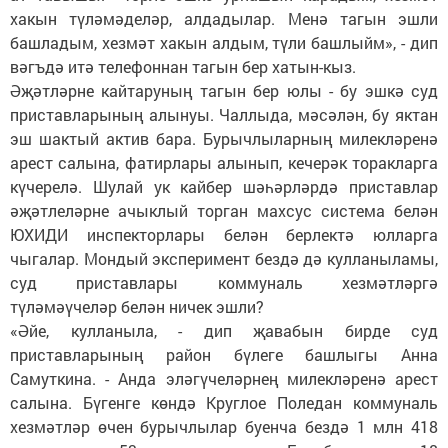
хакын түләмәделәр, алдадылар. Менә тагын эшли
башладым, хезмәт хакын алдым, түли башлыйм», - дип
вәгъдә итә телефоннан тагын бер хатын-кыз.
Әҗәтләрне кайтаруның тагын бер юлы - бу эшкә суд
приставларының алынуы. Чаллыда, мәсәлән, бу яктан
эш шактый актив бара. Бурычлыларның милекләренә
арест салына, фатирлары алынып, кечерәк торакларга
күчерелә. Шулай ук кайбер шәһәрләрдә приставлар
әҗәтлеләрне ачыклый торган махсус система белән
ЮХИДИ инспекторлары белән берлектә юлларга
чыгалар. Мондый эксперимент бездә дә кулланыламы,
суд приставлары коммуналь хезмәтләргә
түләмәүчеләр белән ничек эшли?
«Әйе, кулланыла, - дип җавабын бирде суд
приставларының район бүлеге башлыгы Анна
Самуткина. - Анда эләгүчеләрнең милекләренә арест
салына. Бүгенге көндә Круглое Поледан коммуналь
хезмәтләр өчен бурычлылар буенча бездә 1 млн 418