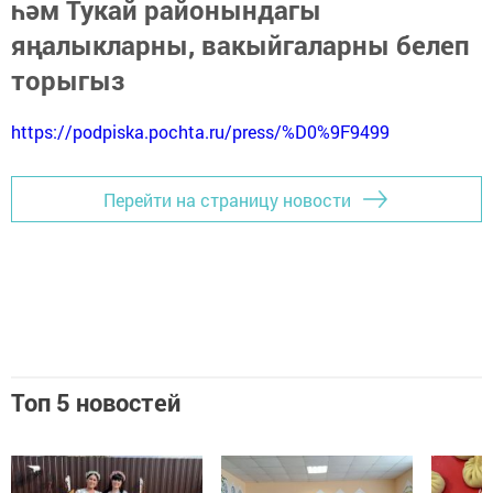
һәм Тукай районындагы
яңалыкларны, вакыйгаларны белеп
торыгыз
https://podpiska.pochta.ru/press/%D0%9F9499
Перейти на страницу новости
Топ 5 новостей