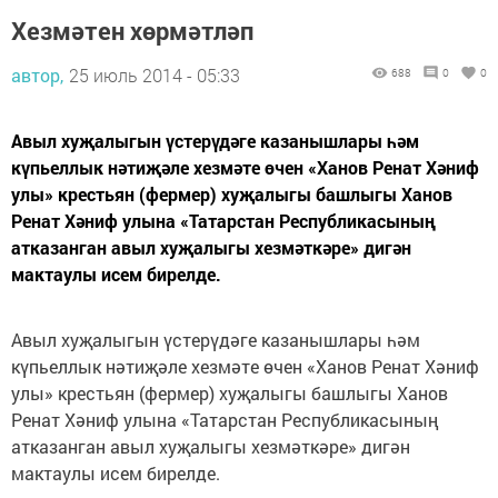
Хезмәтен хөрмәтләп
автор,
25 июль 2014 - 05:33
688
0
0
Авыл хуҗалыгын үстерүдәге казанышлары һәм
күпьеллык нәтиҗәле хезмәте өчен «Ханов Ренат Хәниф
улы» крестьян (фермер) хуҗалыгы башлыгы Ханов
Ренат Хәниф улына «Татарстан Республикасының
атказанган авыл хуҗалыгы хезмәткәре» дигән
мактаулы исем бирелде.
Авыл хуҗалыгын үстерүдәге казанышлары һәм
күпьеллык нәтиҗәле хезмәте өчен «Ханов Ренат Хәниф
улы» крестьян (фермер) хуҗалыгы башлыгы Ханов
Ренат Хәниф улына «Татарстан Республикасының
атказанган авыл хуҗалыгы хезмәткәре» дигән
мактаулы исем бирелде.