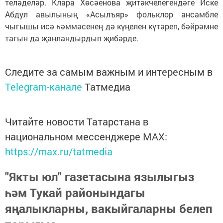
теләделәр. Клара Хөсәенова җитәкчелегендәге Иске
Абдул авылының «Асылъяр» фольклор ансамбле
чыгышы исә һәммәсенең дә күңелен күтәреп, бәйрәмне
тагын да җанландырдып җибәрде.
Следите за самым важным и интересным в
Telegram-канале
Татмедиа
Читайте новости Татарстана в
национальном мессенджере MАХ:
https://max.ru/tatmedia
"Якты юл" газетасына язылыгыз
һәм Тукай районындагы
яңалыкларны, вакыйгаларны белеп