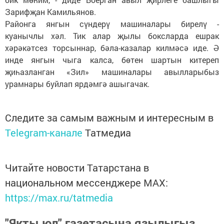
Зарифҗан Камильянов.
Районга янгын сүндерү машиналары бирелү -
куанычлы хәл. Тик алар җылы боксларда ешрак
хәрәкәтсез торсыннар, бәла-казалар килмәсә иде. Ә
инде янгын чыга калса, бөтен шартын китереп
җиһазланган «Зил» машиналары авылларыбыз
урамнары буйлап ярдәмгә ашыгачак.
Следите за самым важным и интересным в
Telegram-канале
Татмедиа
Читайте новости Татарстана в
национальном мессенджере MАХ:
https://max.ru/tatmedia
"Якты юл" газетасына язылыгыз